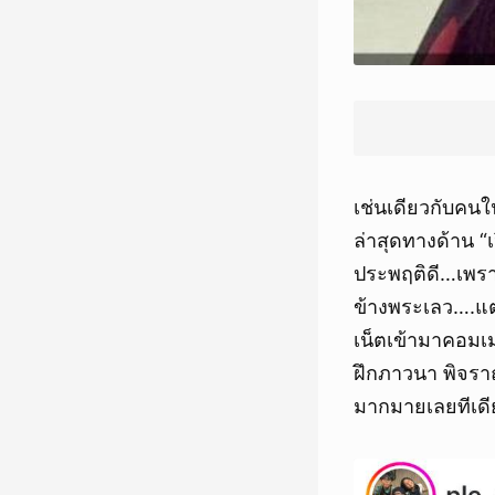
เช่นเดียวกับคนใ
ล่าสุดทางด้าน “
ประพฤติดี…เพราะ
ข้างพระเลว….แต
เน็ตเข้ามาคอมเมน
ฝึกภาวนา พิจรา
มากมายเลยทีเดี