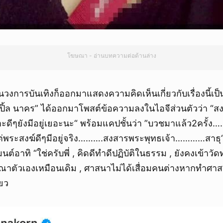
โฆษณา - อ่านบทความต่อด้านล่าง
นวงการบันเทิงก็ออกมาแสดงความคิดเห็นเกี่ยวกับเรื่องนี้
เปิ้ล นาคร” ได้ออกมาโพสต์ข้อความลงในไอจีส่วนตัวว่า “ส
ดีๆยังมีอยู่เยอะนะ“ พร้อมแคปชั้นว่า ”บวชมาแล้ว2ครั้ง…
่พระสงฆ์ดีๆมีอยู่จริง……….สงสารพระพุทธเจ้า…………สาธุ“ ซ
ต์อาทิ “ใช่ครับพี่ , คิดดีทำดีปฏิบัติในธรรม , ยังคงเข้าว
ณาตัวเองเหมือนเดิม , ศาสนาไม่ได้เสื่อมคนต่างหากทำศาสน
ยว