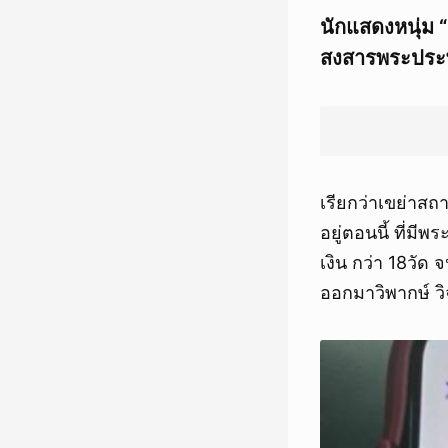
นักแสดงหนุ่ม “เ
สงสารพระประพฤ
เรียกว่าเขย่าสถ
อยู่ตอนนี้ ที่มีพ
เงิน กว่า 18วั
ออกมาวิพากษ์ ว