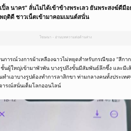
ปิ้ล นาคร” ลั่นไม่ได้เข้าข้างพระเลว ยันพระสงฆ์ดีมีอยู
ติดี ชาวเน็ตเข้ามาคอมเมนต์สนั่น
โฆษณา - อ่านบทความต่อด้านล่าง
านการณ์วงการผ้าเหลืองฉาวไม่หยุดสำหรับกรณีของ “สีกากอล
ระชั้นผู้ใหญ่เข้ามาพัวพัน บางรูปถึงขั้นมีสัมพันธ์ลึกซึ้ง และ
ด จนทำเอาบางรูปต้องทำการลาสิกขา ท่ามกลางคนทั้งประเท
ิจารณ์สนั่นเต็มโลกออนไลน์