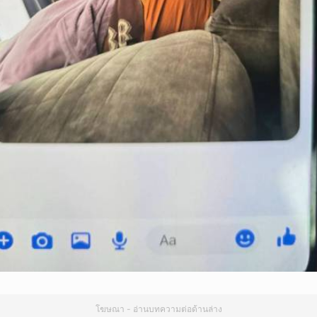
โฆษณา - อ่านบทความต่อด้านล่าง