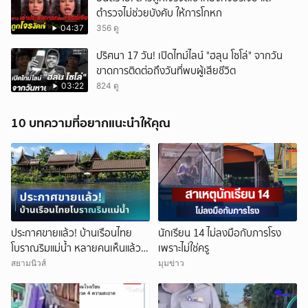
ตำรวจไม่ช่วยบังคับ ให้การโกหก
04:37
356 ดู
ปริศนา 17 วัน! เปิดไทม์ไลน์ "ฮลุน โซโล่" จากวัน
ขาดการติดต่อถึงวันที่พบผู้เสียชีวิต
03:22
824 ดู
10 บทความที่อยากแนะนำให้คุณ
ประกาศขายแล้ว! บ้านเรือนไทย
นักเรียน 14 ไม่ลงมือกับภารโรง
โบราณริมแม่น้ำ หลายคนเห็นแล้ว
เพราะไม่ใช่ครู
จำได้ เคยเป็นฉากหนังดัง
สยามนิวส์
มุมข่าว