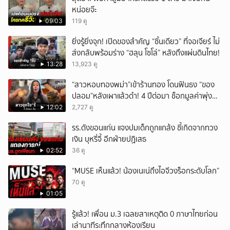
หน่อยจ๊ะ
09:03
119 ดู
ยิ่งรู้ยิ่งจุก! เปิดของสำคัญ “ชิ้นเดียว” ที่จอเจียร์ ไม่
ส่งกลับพร้อมร่าง “ฮลุน โซโล่” หลังถึงแผ่นดินไทย!
13:28
13,923 ดู
“สาวหอบทองพม่า”เข้าร้านทอง โดนฟันธง “ของ
ปลอม”หลังเผาแล้วดำ! 4 ปีต่อมา ช็อกมูลค่าพุ่ง
มหาศาล!
12:02
2,727 ดู
รร.ดังขอนแก่น แจงปมเด็กถูกแกล้ง ชี้เกิดจากทวง
เงิน บุหรี่จี้ อีกฝ่ายปฏิเสธ
02:52
36 ดู
“MUSE เห็นแล้ว! น้องเนเน่ถึงไอจีวงร็อกระดับโลก”
70 ดู
01:05
รู้แล้ว! เพื่อน ม.3 เฉลยสาเหตุติด 0 ภาษาไทยก่อน
เล่านาทีระทึกกลางห้องเรียน