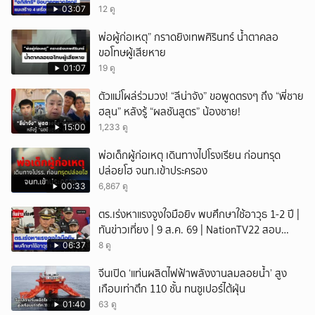
NationTV22
03:07
12 ดู
พ่อผู้ก่อเหตุ” กราดยิงเทพศิรินทร์ น้ำตาคลอ
ขอโทษผู้เสียหาย
01:07
19 ดู
ตัวแม่โผล่ร่วมวง! “ลีน่าจัง” ขอพูดตรงๆ ถึง “พี่ชาย
ฮลุน” หลังรู้ “ผลชันสูตร” น้องชาย!
15:00
1,233 ดู
พ่อเด็กผู้ก่อเหตุ เดินทางไปโรงเรียน ก่อนทรุด
ปล่อยโฮ จนท.เข้าประครอง
00:33
6,867 ดู
ตร.เร่งหาแรงจูงใจมือยิv พบศึกษาใช้อาวุธ 1-2 ปี |
ทันข่าวเที่ยง | 9 ส.ค. 69 | NationTV22 สอบ
พยานแล้ว 17 ปาก เร่งตรวจมือถือและหลักฐานที่
06:37
8 ดู
เกิดเหตุ พบปัจจัยหลายด้าน ทั้งครอบครัว โรงเรียน
จีนเปิด ‘แท่นผลิตไฟฟ้าพลังงานลมลอยน้ำ’ สูง
เพื่อน และสื่อโซเ
เกือบเท่าตึก 110 ชั้น ทนซูเปอร์ไต้ฝุ่น
01:40
63 ดู