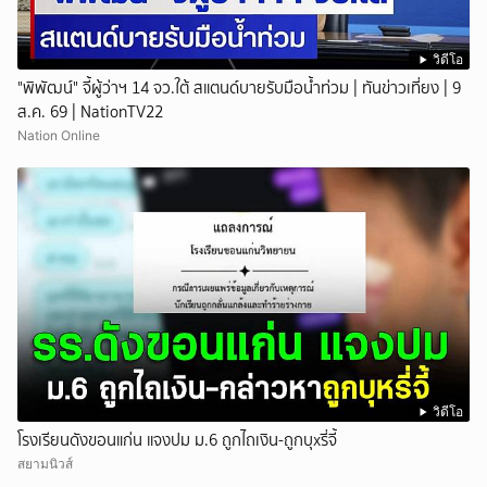
วิดีโอ
"พิพัฒน์" จี้ผู้ว่าฯ 14 จว.ใต้ สแตนด์บายรับมือน้ำท่วม | ทันข่าวเที่ยง | 9
ส.ค. 69 | NationTV22
Nation Online
วิดีโอ
โรงเรียนดังขอนแก่น แจงปม ม.6 ถูกไถเงิน-ถูกบุxรี่จี้
สยามนิวส์