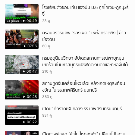
โรงเรียนดังขอนแก่น แจงปม ม.6 ถูกไถเงิน-ถูกบุxรี่
จี้
00:49
23 ดู
ครอบครัวรับศพ “รอง ผอ.” เหยื่อกราดยิง | ข่าว
ช่องวัน
07:16
60 ดู
กรมอุตุนิยมวิทยา อัปเดตสถานการณ์พายุหมุน
เขตร้อนในมหาสมุทรแปซิฟิกตะวันตกและทะเลจีนใต้
00:47
210 ดู
สถานทูตจีนเคลื่อนไหวแล้ว! หลังเกิดเหตุสะเทือน
ขวัญ ใน รร.เทพศิรินทร์ นนทบุรี
00:28
383 ดู
เปิดนาทีกราดยิX กลาง รร.เทพศิรินทร์นนทบุรี
931 ดู
00:22
เปิดภาพล่าสุด “ลำไย ไหทองคำ” เปลี่ยนไป! อวบ