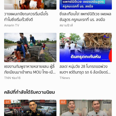
วางแผนเกษียณควรเริ่มเมื่อไร
ยิ่งสะเทือนใจ! แพทย์นิติเวช เผยผล
ทำไมยิ่งเริ่มเร็วยิ่งดี
ชันสูตร ครูคนเเรกที่ นร. ลงมือ
Amarin TV
สยามนิวส์
แรงงานกัมพูชาหายหลายแสน ผู้ลี้
สลด! หนุ่มวัย 28 โบกรถขอพ่วง
ภัยเมียนมาเข้าแทน MOU ไทย-เมีย
แบตฯ แต่ดินทรุด รถ 6 ล้อเบียดร่าง
นมาจะเปิดทางแค่ไหน
ดับ
TNN ช่อง16
TNews
คลิปที่กำลังได้รับความนิยม
01
02