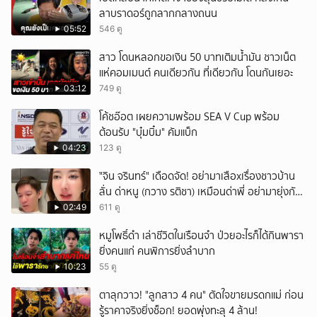
ลาบราดอร์ถูกลากกลางถนน
05:52
546 ดู
สาว โดนหลอกขอเงิน 50 บาทเติมน้ำมัน ชาวเน็ต
แห่คอมเมนต์ คนเดียวกัน ที่เดียวกัน โดนกันเยอะ
03:12
749 ดู
โค้ชอ๊อต เผยความพร้อม SEA V Cup พร้อม
ต้อนรับ "บุ๋มบิ๋ม" คัมแบ็ก
04:23
123 ดู
ั่"จิน จรินทร์" เดือดจัด! อย่ามาเสือxเรื่องชาวบ้าน
ลั่น ด่าหนู (กวาง รติชา) เหมือนด่าพี่ อย่ามายุ่งกับ
คนของผม จบ!!!
02:49
611 ดู
หมูโพธิ์ดำ เล่าชีวิตในเรือนจำ ป่วยอะไรก็ได้กินพารา
ยิ่งคนแก่ คนพิการยิ่งลำบาก
10:23
55 ดู
ตาลุกวาว! "ลูกสาว 4 คน" ตัดใจขายมรดกแม่ ก่อน
รู้ราคาจริงยิ่งช็อก! ยอดพุ่งทะลุ 4 ล้าน!