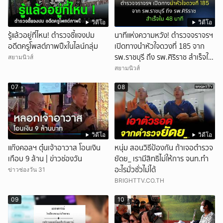
วิดีโอ
วิดีโอ
รู้แล้วอยู่ที่ไหน! ตำรวจชี้แจงปม
นาทีแห่งความหวัง! ตำรวจจราจรฯ
อดีตครูโพสต์ภาพปืxในไลน์กลุ่ม
เปิดทางนำหัวใจดวงที่ 185 จาก
รพ.ราชบุรี ถึง รพ.ศิริราช สำเร็จใน
สยามนิวส์
48 นาที
สยามนิวส์
07
08
วิดีโอ
วิดีโอ
แก๊งคอลฯ ตุ๋นเจ้าอาวาส โอนเงิน
หนุ่ม สอนวิธีป้องกัน ถ้าเจอตำรวจ
เกือบ 9 ล้าน | ข่าวช่องวัน
ยัดย_ เรามีสิทธิไม่ให้การ จนท.ทำ
อะไรมั่วซั่วไม่ได้
ข่าวช่องวัน 31
BRIGHTTV.CO.TH
09
10