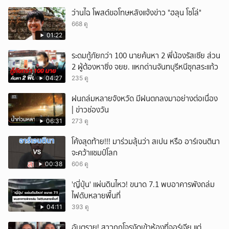
ว่านไฉ โพสต์ขอโทษหลังแจ้งข่าว "ฮลุน โซโล่"
668 ดู
01:22
ระดมกู้ภัยกว่า 100 นายค้นหา 2 พี่น้องรัสเซีย ส่วน
2 ผู้ต้องหาซิ่ง จยย. แหกด่านจันทบุรีหนีซุกสระแก้ว
04:27
235 ดู
ฝนถล่มหลายจังหวัด มีฝนตกลงมาอย่างต่อเนื่อง
| ข่าวช่องวัน
06:31
273 ดู
โค้งสุดท้าย!!! มาร่วมลุ้นว่า สเปน หรือ อาร์เจนตินา
จะคว้าแชมป์โลก
00:38
606 ดู
'ญี่ปุ่น' แผ่นดินไหว! ขนาด 7.1 พบอาคารพังถล่ม
ไฟดับหลายพื้นที่
04:11
393 ดู
อันตราย! สาวถูกโจรงัดเข้าห้องที่จอร์เจีย แต่