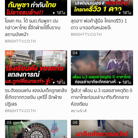
วิดีโอ
วิดีโอ
โฆษก ทบ. โต้ รมต.กัมพูชา ปม
สุดฮา! พ่อค้าสู้มือ ใครกดรีวิว 1
กล่าวหาไทย ชี้อีกฝ่ายใช้โบราณ
ดาว มาเจอกันหน่อยจ๊ะ
สถานบังหน้า
BRIGHTTV.CO.TH
BRIGHTTV.CO.TH
03
04
วิดีโอ
วิดีโอ
รร.ดังขอนแก่น แจงปมเด็กถูกแกล้ง
รู้แล้ว! เพื่อน ม.3 เฉลยสาเหตุติด 0
ชี้เกิดจากทวงเงิน บุหรี่จี้ อีกฝ่าย
ภาษาไทยก่อนเล่านาทีระทึกกลาง
ปฏิเสธ
ห้องเรียน
BRIGHTTV.CO.TH
สยามนิวส์
05
06