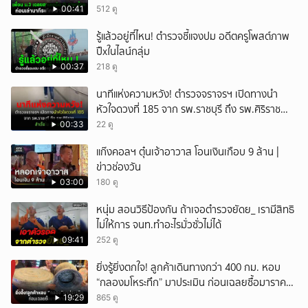
00:41
512 ดู
รู้แล้วอยู่ที่ไหน! ตำรวจชี้แจงปม อดีตครูโพสต์ภาพ
ปืxในไลน์กลุ่ม
00:37
218 ดู
นาทีแห่งความหวัง! ตำรวจจราจรฯ เปิดทางนำ
หัวใจดวงที่ 185 จาก รพ.ราชบุรี ถึง รพ.ศิริราช
สำเร็จใน 48 นาที
00:33
22 ดู
แก๊งคอลฯ ตุ๋นเจ้าอาวาส โอนเงินเกือบ 9 ล้าน |
ข่าวช่องวัน
03:00
180 ดู
หนุ่ม สอนวิธีป้องกัน ถ้าเจอตำรวจยัดย_ เรามีสิทธิ
ไม่ให้การ จนท.ทำอะไรมั่วซั่วไม่ได้
09:41
252 ดู
ยิ่งรู้ยิ่งตกใจ! ลูกค้าเดินทางกว่า 400 กม. หอบ
“กลองมโหระทึก” มาประเมิน ก่อนเฉลยซื้อมาราคา
เท่าไหร่?
19:29
865 ดู