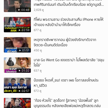
เทพศิรินทร์นนท์ เดิมเป็นเด็กเรียบร้อย แต่ถูกบูลลี่
หนัก คาดแรงกดดันสะสมกลายเป็นแรงแค้น จนก่อ
00:46
2,628 ดู
เหตุสลด
ทีโฟน พระรามสาม ช่วยประสานคืน iPhone หายให้
เจ้าของ หลังป้านำมาให้เช็คเครื่อง
02:59
677 ดู
เหตุกราดยิvพารากอน ผู้ป่วยยังรักษาตัวจาก
จิตเวช-เป็นคนดีต่อเนื่อง
01:51
450 ดู
บาส Go Went Go แจงดราม่า ไม่โพสต์อาลัย “ฮลุน
โซโล่”
01:32
637 ดู
ป๋องธง โหดเหี้_ยม! เดชา เผย โอกาสลงโทษประ
หา_รชีวิต
02:57
672 ดู
“ก้อง ห้วยไร่” สุดช็อก! รู้สาเหตุ “น้องพั๊นซ์“ ลูก
บุญธรรมดับ หลังเคยเสียพ่อแม่เหตุตึกสตง.ถล่ม