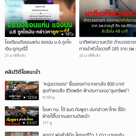
วิดีโอ
โรงเรียนดังขอนแก่น แจงปม ม.6 ถูกไถ
นาทีแห่งความหวัง! ตำรวจจราจร
เงิน-ถูกบุxรี่จี้
ทางนำหัวใจดวงที่ 185 จาก รพ.ร
ถึง รพ.ศิริราช สำเร็จใน 48 นาที
21 นาทีที่แล้ว
25 นาทีที่แล้ว
คลิปวิดีโอแนะนำ
“หนุ่มดวงเฮง” ซื้อของเก่าจากซาเล้ง 800 บาท!
สุดท้ายตะลึง ชีวิตพลิก ฟ้าประทานเจอ“ขุมทรัพย์”!
12:04
8,159 ดู
โฆษก ทบ. โต้ รมต.กัมพูชา ปมกล่าวหาไทย ชี้อีก
ฝ่ายใช้โบราณสถานบังหน้า
03:07
177 ดู
สุดฮา! พ่อค้าสู้มือ ใครกดรีวิว 1 ดาว มาเจอกัน