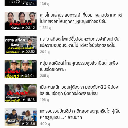
กลางเพียบ
01:14
136 ดู
สาวไทยเล่าประสบการณ์ เที่ยวมาหลายประเทศ แต่
ไม่เคยเจอที่ไหนคุกคา_ผู้หญิงเท่าจอร์เจีย
03:12
1,221 ดู
ทราย สก๊อต โพสต์ซึ้งย้อนความทรงจำถึงแม่ ยัน
แม้ความอบอุ่นจะหายไป แต่หัวใจยังรักตลอดไป
02:52
204 ดู
หนุ่ม สุดเดือด! ไทยคุณธรรมสูงส่ง เปิดด่านเพื่อ
เขมรโดยเฉพาะ?
04:04
285 ดู
เมีย-คนสนิท วอนผู้ต้องหา มอบตัวคดี 2 พี่น้อง
รัสเซีย เชื่อถูก ขู่ตกกระไดพลอยโจน
15:13
196 ดู
แกะรอยรวบบัญชีม้า คดีหลอกลงทุนคริปโต ผู้เสีย
หายสูญเงิน 1.4 ล้านบาท
01:36
400 ดู