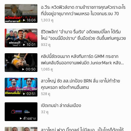
หวั่นไหว
อ.วีระ หวิดฟิวส์ขาด ถามข้าราชการคุณหัวเราะอะไร
ที่นั่งอยู่อายุมากกว่าผมเหรอ ในวงกมธ.งบ 70
16:06
1,303 ดู
ชีวิตพลิก! "อำนาจ รื่นเริง" อดีตแชมป์โลก ได้เริ่ม
ใหม่ "จอนนี่มือปราบ" ยื่นมือช่วย ดันขึ้นแท่นครูมวย
10:01
932 ดู
คลิปนี้ชัดเจนมาก หลังทีมการ์ด GMM กระชาก
แฟนคลับจีนออกงานแฟนมีต JuniorMark หลัง
ฝ่าฝืนกติกาจองคิว
00:50
1,065 ดู
สาวใหญ่ ซัด สส.ปกป้อง BRN ลั่น เขาไม่ทำร้าย
คุณหรอก แต่จะทำคนอื่นแทน
02:51
528 ดู
เปิดเกมฆ่า ล่าถล่มเมือง
32 ดู
ตัวอย่าง
สาวใหญ่ ฟาด บิ๊กดุลย์ ไม่มีสมอ_ เป็นโจรก็ต้องใช้