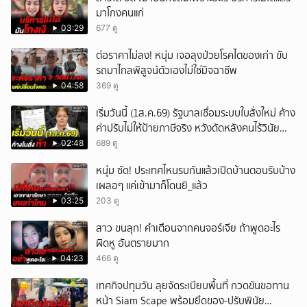
มาโกงคนแก่
03:29
677 ดู
ต่อราคาไม่ลง! หนุ่ม เจอลุงป่วยโรคไตของเก่า ขับ
รถมาไกลพิสูจน์ตัวเองไม่ใช่มิจฉาชีพ
04:58
369 ดู
เริ่มวันนี้ (1ส.ค.69) รัฐบาลเชื่อมระบบใบสั่งใหม่ ค้าง
ค่าปรับไม่ให้ป้ายภาษีจริง หวังดัดหลังคนไร้วินัย
จราจร
02:48
689 ดู
หนุ่ม ซัด! ประเทศไหนรบกันแล้วเปิดบ้านตอนรับบ้าง
เผลอๆ แค่เข้ามาก็โดนยิ_แล้ว
03:25
203 ดู
สาว ขนลุก! คำเตือนจากคนจอร์เจีย ถ้าพูดอะไร
ผิดหู อันตรายมาก
04:23
466 ดู
เทศกิจปทุมวัน ลุยจัดระเบียบพื้นที่ กวดขันขอทาน
หน้า Siam Scape พร้อมยึดของ-ปรับพินัย