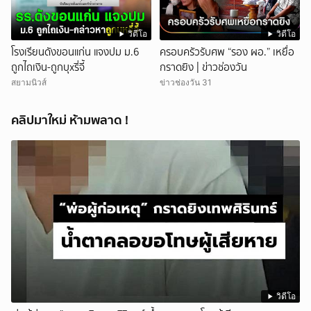
วิดีโอ
วิดีโอ
โรงเรียนดังขอนแก่น แจงปม ม.6
ครอบครัวรับศพ “รอง ผอ.” เหยื่อ
ถูกไถเงิน-ถูกบุxรี่จี้
กราดยิง | ข่าวช่องวัน
สยามนิวส์
ข่าวช่องวัน 31
คลิปมาใหม่ ห้ามพลาด !
วิดีโอ