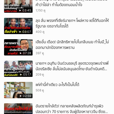
คำว่าไล่ล่า ทำไมต้องถนอมน้ำใจ
ยกเลิก
03:45
1,150 ดู
ลุง ลั่น พรรคที่เชียร์นายกฯ โผล่หาง แต่ได้ทีบอกให้
รัฐบาล เจรจากับโจรใต้
03:07
400 ดู
เฮียอั๋น เดือด! นักสิทธิหายไปในกลีบเมฆ ทำไมมึ_ไม่
ออกมาปกป้องทหารพราน
07:28
397 ดู
นายกฯ อนุทิน บินด่วนชลบุรี ลุยตรวจจุดพบร่างพี่
น้องรัสเซีย ลั่นไม่สนับสนุนลดโทษ ยันดำเนินคดี
ถึงที่สุด
05:17
209 ดู
แค่คำนี้คำเดียว อะไรก็เป็นไปได้
508 ดู
02:59
อันตรายใกล้ตัว! ทลายคลังผลิตภัณฑ์บำรุงผิว
ปลอมกว่า 70 รายการ จับผู้ต้องหาชาวจีน ยึดของ