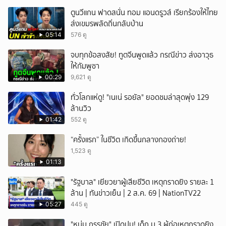
ตูนวีแกน ฟาดสนั่น ทอม แอนดรูวส์ เรียกร้องให้ไทย
ส่งเขมรพลัดถิ่นกลับบ้าน
05:14
576 ดู
จบทุกข้อสงสัย! ทูตจีนพูดแล้ว กรณีข่าว ส่งอาวุธ
ให้กัมพูชา
00:29
9,621 ดู
ทั่วโลกแห่ดู! "เนเน่ รอยัล" ยอดชมล่าสุดพุ่ง 129
ล้านวิว
01:42
552 ดู
“ครั้งแรก” ในชีวิต เกิดขึ้นกลางกองถ่าย!
1,523 ดู
01:13
"รัฐบาล" เยียวยาผู้เสียชีวิต เหตุกราดยิง รายละ 1
ล้าน | ทันข่าวเย็น | 2 ส.ค. 69 | NationTV22
05:27
445 ดู
"หนุ่ม กรรชัย" เปิดปม! เด็ก ม.3 ผู้ก่อเหตุกราดยิง