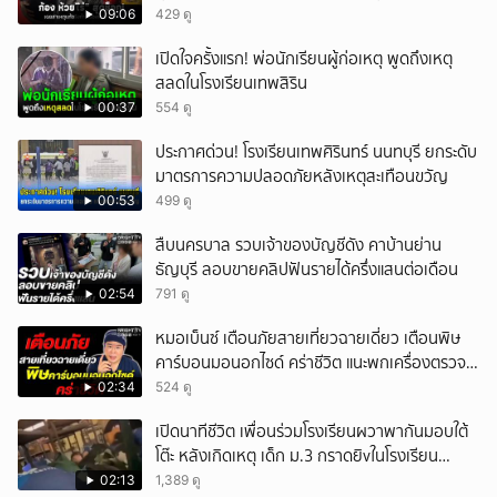
09:06
429 ดู
เปิดใจครั้งแรก! พ่อนักเรียนผู้ก่อเหตุ พูดถึงเหตุ
สลดในโรงเรียนเทพสิริน
00:37
554 ดู
ประกาศด่วน! โรงเรียนเทพศิรินทร์ นนทบุรี ยกระดับ
มาตรการความปลอดภัยหลังเหตุสะเทือนขวัญ
00:53
499 ดู
สืบนครบาล รวบเจ้าของบัญชีดัง คาบ้านย่าน
ธัญบุรี ลอบขายคลิปฟันรายได้ครึ่งแสนต่อเดือน
02:54
791 ดู
หมอเบ็นซ์ เตือนภัยสายเที่ยวฉายเดี่ยว เตือนพิษ
คาร์บอนมอนอกไซด์ คร่าชีวิต แนะพกเครื่องตรวจ
วัดติดตัว
02:34
524 ดู
เปิดนาทีชีวิต เพื่อนร่วมโรงเรียนผวาพากันมอบใต้
โต๊ะ หลังเกิดเหตุ เด็ก ม.3 กราดยิvในโรงเรียน
เทพศิรินทร์นนท์ แบบไม่เลือกหน้า เสียงปืนดังสนั่น
02:13
1,389 ดู