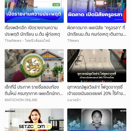
เรื่องพลิกอีก เปิดรายงานความ
ผิดคาดมาก เผยนิสัย "ครูอรสา" ที่
ประพฤติ นักเรียน ม.ต้น ผู้ก่อเหตุ
นักเรียนม.ต้น คนก่อเหตุ เดินตาม
หา
ThaiNews - ไทยนิวส์ออนไลน์
TNews
เช็กที่นี่ ประกาศ รายชื่อสอบท้อง
อุทาหรณ์พูลวิลล่า! ไฟดูดจากุซซี่
ถิ่นใหม่ ครบทุกภาค เผยเด็กนักการ
เจ้าของเมินชดเชยแค่ 20% ไร้คำขอ
เมืองดังหลุดอื้อ
โทษ
MATICHON ONLINE
แนวหน้า