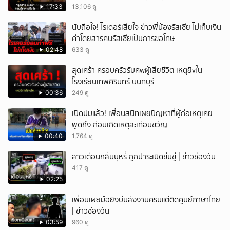
17:33
13,106 ดู
นับถือใจ! ไรเดอร์เสียใจ ข่าวพี่น้องรัสเซีย ไม่เก็บเงิน
ค่าโดยสารคนรัสเซียเป็นการขอโทษ
02:48
633 ดู
สุดเศร้า ครอบครัวรับศwผู้เสียชีวิต เหตุยิvใน
โรงเรียนเทพศิรินทร์ นนทบุรี
00:36
249 ดู
เปิดปมแล้ว! เพื่อนสนิทเผยปัญหาที่ผู้ก่อเหตุเคย
พูดถึง ก่อนเกิดเหตุสะเทือนขวัญ
00:40
1,764 ดู
สาวเตือนกลิ่นบุหรี่ ถูกปาระเบิดข่มขู่ | ข่าวช่องวัน
417 ดู
02:25
เพื่อนเผยมือยิงบ่นส่งงานครบแต่ติดศูนย์ภาษาไทย
| ข่าวช่องวัน
03:59
960 ดู