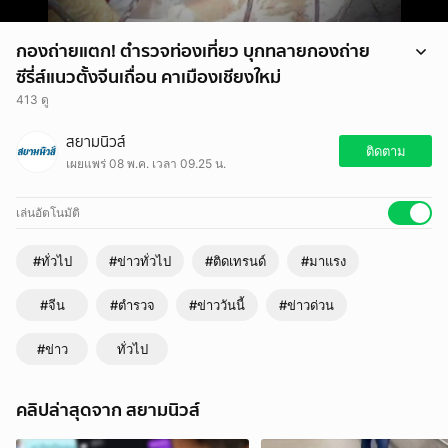
กองถ่ายแตก! ตำรวจท่องเที่ยว บุกทลายกองถ่าย
ซีรี่ส์แนวตั้งจีนเถื่อน คาเมืองเชียงใหม่
413 ดู
ในวันที่ 8 พฤษภาคม 2569 ตำรวจท่องเที่ยวเข้าตรวจค้นบ้านพักในอำเภอ
สยามนิวส์
หางดง หลังพบกลุ่มชาวจีนลักลอบถ่ายทำซีรีส์โดยไม่ได้รับอนุญาต
ติดตาม
เผยแพร่ 08 พ.ค. เวลา 09.25 น.
เล่นอัตโนมัติ
#ทั่วไป
#ข่าวทั่วไป
#ติดเทรนด์
#มาแรง
#จีน
#ตำรวจ
#ข่าววันนี้
#ข่าวด่วน
#ข่าว
ทั่วไป
คลิปล่าสุดจาก สยามนิวส์