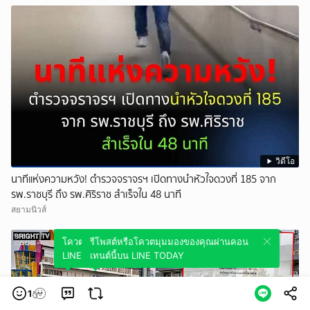
วิดีโอ
นาทีแห่งความหวัง! ตำรวจจราจรฯ เปิดทางนำหัวใจดวงที่ 185 จาก
รพ.ราชบุรี ถึง รพ.ศิริราช สำเร็จใน 48 นาที
สยามนิวส์
โควตมุมมองของคุณผ่านคอนเทนต์นี้บน
รีโพสต์หรือโควตมุมมองของคุณผ่านคอน
LINE TODAY
เทนต์นี้บน LINE TODAY
1