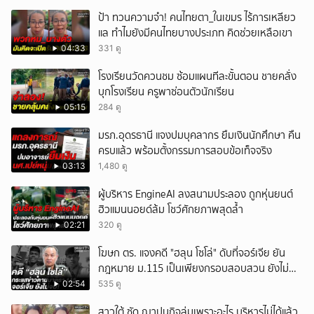
ป้า ทวนความจำ! คนไทยตา_ในเขมร ไร้การเหลียว
แล ทำไมยังมีคนไทยบางประเภท คิดช่วยเหลือเขา
04:33
331 ดู
โรงเรียนวัดควนชม ซ้อมแผนทีละขั้นตอน ชายคลั่ง
บุกโรงเรียน ครูพาซ่อนตัวนักเรียน
05:15
284 ดู
มรภ.อุดรธานี แจงปมบุคลากร ยืมเงินนักศึกษา คืน
ครบแล้ว พร้อมตั้งกรรมการสอบข้อเท็จจริง
03:13
1,480 ดู
ผู้บริหาร EngineAI ลงสนามประลอง ถูกหุ่นยนต์
ฮิวแมนนอยด์ล้ม โชว์ศักยภาพสุดล้ำ
02:21
320 ดู
โฆษก ตร. แจงคดี "ฮลุน โซโล่" ดับที่จอร์เจีย ยัน
กฎหมาย ม.115 เป็นเพียงกรอบสอบสวน ยังไม่
สรุปสาเหตุ
02:54
535 ดู
สาวใต้ ซัด ฌาปนกิจล่มเพราะอะไร บริหารไม่ได้แล้ว