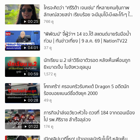
ใครจะคิดว่า "ศรีริต้า เจนเซ่น" ที่หลายคนคุ้นภาพ
ลักษณ์สวยสง่า เรียบร้อย จะมีมุมโบ๊ะบ๊ะและโก๊ะๆ ให้
ได้อมยิ้มเหมือนกัน งานนี้ทำเอาแฟนๆ ทั้งเอ็นดูทั้ง
00:25
766 ดู
หัวเราะ
"พิพัฒน์" จี้ผู้ว่าฯ 14 จว.ใต้ สแตนด์บายรับมือน้ำ
ท่วม | ทันข่าวเที่ยง | 9 ส.ค. 69 | NationTV22
04:01
37 ดู
นักเรียน ม.2 เล่าวิธีเอาตัวรอด หลังเห็นเพื่อนถูก
ยิxบาดเจ็บ ในจังหวะชุลมุน
00:59
1,572 ดู
โศกเศร้า! ครอบครัวรับศxเต้ Dragon 5 อดีตนัก
ร้องบอยแบนด์ชื่อดังยุค 2000
00:28
49 ดู
ภารกิจนำส่งอวัยวะหัวใจ ดวงที่ 184 จากดอนเมือง
ไป รพ.ศิริราช สำเร็จลุล่วง
01:22
174 ดู
เปิดคลิปนาทีโหด! เจ้าของสุนัขรับไม่ได้ หลังเห็น