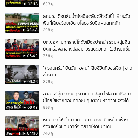
แผงลอย
03:18
633 ดู
สทนช. เตือนลุ่มน้ำยังเฉียดล้นตลิ่งวันนี้! เฝ้าระวัง
พื้นที่เสี่ยงร้อยเอ็ด-ยโสธร รับมือฝนตกหนัก
03:43
208 ดู
บก.ปอศ. บุกทลายโกดังเมืองปากน้ำ รวบหนุ่มจีน
ยึดเครื่องสำอางปลอมแบรนด์ดังกว่า 1.8 หมื่นชิ้น
03:02
736 ดู
"ครอบครัว" ยืนยัน "ฮลุน" เสียชีวิตที่จอร์เจีย | ข่าว
ช่องวัน
09:36
376 ดู
อาจารย์อุ๋ย กางกฎหมายปม ฮลุน โซโล่ ดับปริศนา
ชี้ไทยใช้หลักถ้อยทีถ้อยปฏิบัติตามหาความจริงได้
แม้ไร้สนธิสัญญา
09:08
556 ดู
หนุ่ม ตกใจ! ตำนานตะวันนา บางกะปิ เหมือนห้าง
ร้าง แต่ยังมีสินค้าดีๆ อยากให้คนมาเดิน
04:36
746 ดู