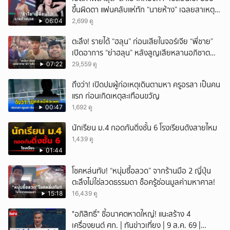
ขึ้นผิดตา แฟนคลับแห่ทัก “นายห้าง” เฉลยสาเหตุ
ชัด!
06:04
2,699 ดู
ตะลึง! รายได้ “ฮลุน” ก่อนเสียในจอร์เจีย “พี่ชาย”
เปิดอาการ “ย่าฮลุน” หลังสูญเสียหลานอภิชาต
บุตร!
07:22
29,559 ดู
ถึงว่า! เปิดปมผู้ก่อเหตุเดินตามหา ครูอรสา เป็นคน
แรก ก่อนเกิดเหตุสะเทือนขวัญ
00:47
1,692 ดู
นักเรียน ม.4 กอดกันดิ่งชั้น 6 โรงเรียนดังสายไหม
1,439 ดู
01:44
โชคหล่นทับ! “หนุ่มซื้อลวด” จากร้านมือ 2 ญี่ปุ่น
ตะลึงไม่ใช่ลวดธรรมดา ช็อครู้ซ่อนมูลค่ามหาศาล!
15:18
16,439 ดู
"อภิสิทธิ์" ชี้อนาคตหาดใหญ่! แนะสร้าง 4
เครื่องยนต์ ศก. | ทันข่าวเที่ยง | 9 ส.ค. 69 |