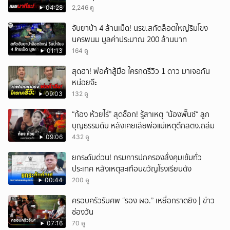
04:28
2,246 ดู
ยกเลิก
จับยาบ้า 4 ล้านเม็ด! นรข.สกัดล็อตใหญ่ริมโขง
นครพนม มูลค่าประมาณ 200 ล้านบาท
01:13
164 ดู
สุดฮา! พ่อค้าสู้มือ ใครกดรีวิว 1 ดาว มาเจอกัน
หน่อยจ๊ะ
09:03
132 ดู
“ก้อง ห้วยไร่” สุดช็อก! รู้สาเหตุ “น้องพั๊นซ์“ ลูก
บุญธรรมดับ หลังเคยเสียพ่อแม่เหตุตึกสตง.ถล่ม
09:06
432 ดู
ยกระดับด่วน! กรมการปกครองสั่งคุมเข้มทั่ว
ประเทศ หลังเหตุสะเทือนขวัญโรงเรียนดัง
00:44
200 ดู
ครอบครัวรับศพ “รอง ผอ.” เหยื่อกราดยิง | ข่าว
ช่องวัน
07:16
70 ดู