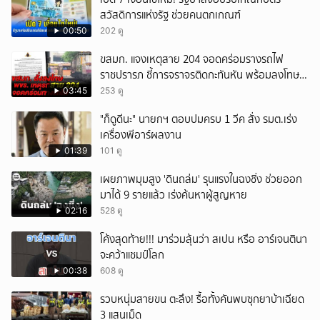
สวัสดิการแห่งรัฐ ช่วยคนตกเกณฑ์
00:50
202 ดู
ขสมก. แจงเหตุสาย 204 จอดคร่อมรางรถไฟ
ราชปรารภ ชี้การจราจรติดกะทันหัน พร้อมลงโทษ
พขร. แล้ว
03:45
253 ดู
"ก็ดูดีนะ" นายกฯ ตอบปมครบ 1 วีค สั่ง รมต.เร่ง
เครื่องพีอาร์ผลงาน
01:39
101 ดู
เผยภาพมุมสูง 'ดินถล่ม' รุนแรงในฉงชิ่ง ช่วยออก
มาได้ 9 รายแล้ว เร่งค้นหาผู้สูญหาย
02:16
528 ดู
โค้งสุดท้าย!!! มาร่วมลุ้นว่า สเปน หรือ อาร์เจนตินา
จะคว้าแชมป์โลก
00:38
608 ดู
รวบหนุ่มสายขน ตะลึง! รื้อทั้งคันพบซุกยาบ้าเฉียด
3 แสนเม็ด