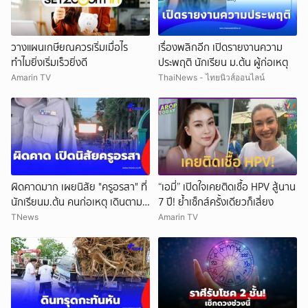
วางแผนเกษียณควรเริ่มเมื่อไร
เรื่องพลิกอีก เปิดรายงานความ
ทำไมยิ่งเริ่มเร็วยิ่งดี
ประพฤติ นักเรียน ม.ต้น ผู้ก่อเหตุ
Amarin TV
ThaiNews - ไทยนิวส์ออนไลน์
ผิดคาดมาก เผยนิสัย "ครูอรสา" ที่
“เอมี่” เปิดใจเคยติดเชื้อ HPV สู้นาน
นักเรียนม.ต้น คนก่อเหตุ เดินตาม
7 ปี! ย้ำเซ็กส์ครั้งเดียวก็เสี่ยง
หา
TNews
Amarin TV