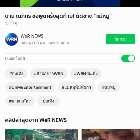
นาย ณภัทร ขอพูดครั้งสุดท้าย! ตัดขาด “แม่หมู”
2,113 ดู
WeR NEWS
ติดตาม
เผยแพร่ 08 พ.ค. เวลา 11.40 น.
เล่นอัตโนมัติ
#บันเทิง
#สำนักข่าวWRN
#WRNบันเทิง
#UnMeEntertainment
#แม่หมูพิมพ์ผกา
#แม่หมู
#นายณภัทร
บันเทิง
คลิปล่าสุดจาก WeR NEWS