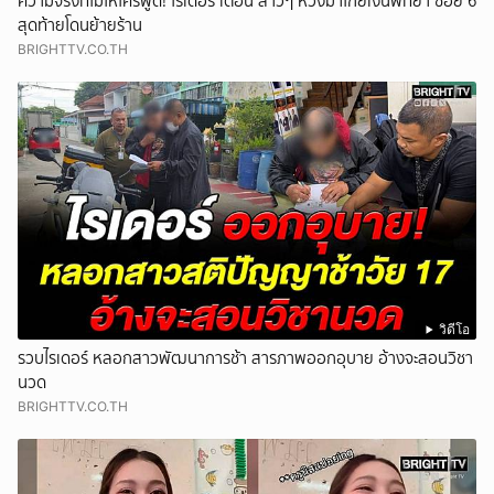
ความจริงที่ไม่ให้ใครพูด! ไรเดอร์ เตือน สาวๆ หวังมาโกยเงินพัทยา ซอย 6
สุดท้ายโดนย้ายร้าน
BRIGHTTV.CO.TH
วิดีโอ
รวบไรเดอร์ หลอกสาวพัฒนาการช้า สารภาพออกอุบาย อ้างจะสอนวิชา
นวด
BRIGHTTV.CO.TH