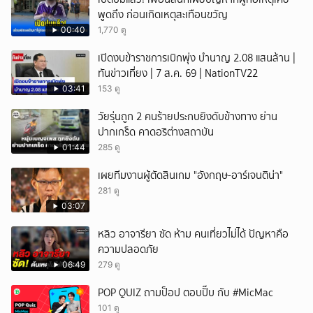
พูดถึง ก่อนเกิดเหตุสะเทือนขวัญ
00:40
1,770 ดู
เปิดงบข้าราชการเบิกพุ่ง บำนาญ 2.08 แสนล้าน |
ทันข่าวเที่ยง | 7 ส.ค. 69 | NationTV22
03:41
153 ดู
วัยรุ่นถูก 2 คนร้ายประกบยิงดับข้างทาง ย่าน
ปากเกร็ด คาดอริต่างสถาบัน
01:44
285 ดู
เผยทีมงานผู้ตัดสินเกม "อังกฤษ-อาร์เจนติน่า"
281 ดู
03:07
หลิว อาจารียา ซัด ห้าม คนเที่ยวไม่ได้ ปัญหาคือ
ความปลอดภัย
06:49
279 ดู
POP QUIZ ถามป็อป ตอบปั๊บ กับ #MicMac
101 ดู