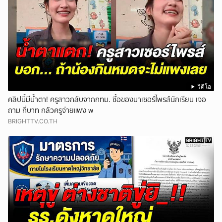
วิดีโอ
คลิปนี้มีน้ำตา! ครูสาวกลับจากกทม. ซื้อของมาเซอร์ไพรส์นักเรียน เจอ
ถาม กี่บาท กลัวครูจ่ายแพง w
BRIGHTTV.CO.TH