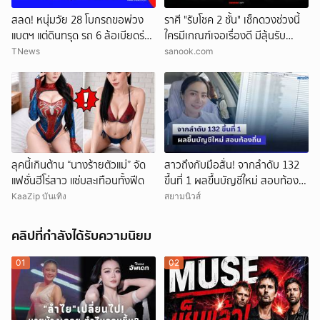
สลด! หนุ่มวัย 28 โบกรถขอพ่วง
ราศี "รับโชค 2 ชั้น" เช็กดวงช่วงนี้
แบตฯ แต่ดินทรุด รถ 6 ล้อเบียดร่าง
ใครมีเกณฑ์เจอเรื่องดี มีลุ้นรับ
ดับ
ความปัง
TNews
sanook.com
ลุคนี้เกินต้าน “นางร้ายตัวแม่” จัด
สาวถึงกับมือสั่น! จากลำดับ 132
แฟชั่นฮีโร่สาว แซ่บสะเทือนทั้งฟีด
ขึ้นที่ 1 ผลขึ้นบัญชีใหม่ สอบท้อง
ถิ่น
KaaZip บันเทิง
สยามนิวส์
คลิปที่กำลังได้รับความนิยม
01
02