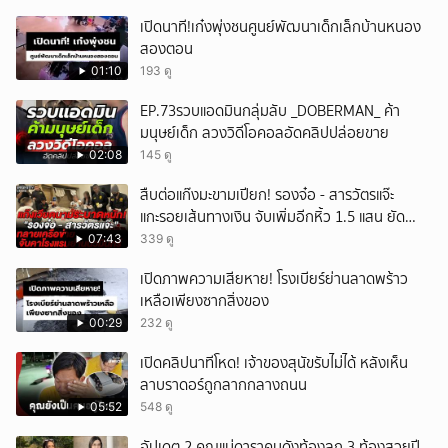
เปิดนาที!เก๋งพุ่งชนศูนย์พัฒนาเด็กเล็กบ้านหนอง
สองตอน
01:10
193 ดู
EP.73รวบแอดมินกลุ่มลับ _DOBERMAN_ ค้า
มนุษย์เด็ก ลวงวิดีโอคอลอัดคลิปปล่อยขาย
02:08
145 ดู
สืบต่อแก๊งมะขามเปียก! รองจ๋อ - สารวัตรแจ๊ะ
แกะรอยเส้นทางเงิน จับเพิ่มอีกหิ้ว 1.5 แสน ยัด
สินบน
07:43
339 ดู
เปิดภาพความเสียหาย! โรงเบียร์ย่านลาดพร้าว
เหลือเพียงซากสิ่งของ
00:29
232 ดู
เปิดคลิปนาทีโหด! เจ้าของสุนัขรับไม่ได้ หลังเห็น
ลาบราดอร์ถูกลากกลางถนน
05:52
548 ดู
อัปเดต 2 คุณแม่ดาราคนดังท้องลูก 3 ท้องสวยปี