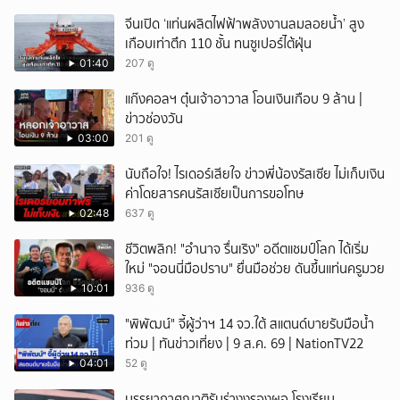
จีนเปิด ‘แท่นผลิตไฟฟ้าพลังงานลมลอยน้ำ’ สูง
เกือบเท่าตึก 110 ชั้น ทนซูเปอร์ไต้ฝุ่น
01:40
207 ดู
แก๊งคอลฯ ตุ๋นเจ้าอาวาส โอนเงินเกือบ 9 ล้าน |
ข่าวช่องวัน
03:00
201 ดู
นับถือใจ! ไรเดอร์เสียใจ ข่าวพี่น้องรัสเซีย ไม่เก็บเงิน
ค่าโดยสารคนรัสเซียเป็นการขอโทษ
02:48
637 ดู
ชีวิตพลิก! "อำนาจ รื่นเริง" อดีตแชมป์โลก ได้เริ่ม
ใหม่ "จอนนี่มือปราบ" ยื่นมือช่วย ดันขึ้นแท่นครูมวย
10:01
936 ดู
"พิพัฒน์" จี้ผู้ว่าฯ 14 จว.ใต้ สแตนด์บายรับมือน้ำ
ท่วม | ทันข่าวเที่ยง | 9 ส.ค. 69 | NationTV22
04:01
52 ดู
บรรยากาศญาติรับร่างงรองผอ.โรงเรียน