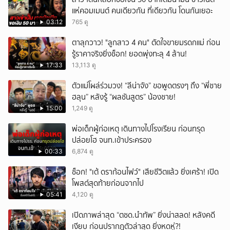
แห่คอมเมนต์ คนเดียวกัน ที่เดียวกัน โดนกันเยอะ
03:12
765 ดู
ตาลุกวาว! "ลูกสาว 4 คน" ตัดใจขายมรดกแม่ ก่อน
รู้ราคาจริงยิ่งช็อก! ยอดพุ่งทะลุ 4 ล้าน!
17:33
13,113 ดู
ตัวแม่โผล่ร่วมวง! “ลีน่าจัง” ขอพูดตรงๆ ถึง “พี่ชาย
ฮลุน” หลังรู้ “ผลชันสูตร” น้องชาย!
15:00
1,249 ดู
พ่อเด็กผู้ก่อเหตุ เดินทางไปโรงเรียน ก่อนทรุด
ปล่อยโฮ จนท.เข้าประครอง
00:33
6,874 ดู
ช็อก! "เต้ ดราก้อนไฟว์" เสียชีวิตแล้ว ยิ่งเศร้า! เปิด
โพสต์สุดท้ายก่อนจากไป
05:41
4,120 ดู
เปิดภาพล่าสุด “ตชด.นำทัพ” ยิ่งน่าสลด! หลังคดี
เงียบ ก่อนปรากฎตัวล่าสุด ยิ่งหดหู่?!