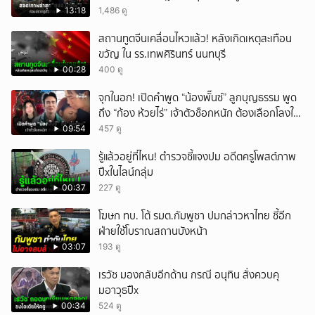
13:18
1,486 ดู
สถานทูตจีนเคลื่อนไหวแล้ว! หลังเกิดเหตุสะเทือน
ขวัญ ใน รร.เทพศิรินทร์ นนทบุรี
00:28
400 ดู
จุกในอก! เปิดคำพูด “น้องพั๊นซ์” ลูกบุญธรรม พูด
ถึง “ก้อง ห้วยไร่” เจ้าตัวช็อกหนัก ต้องเลือกโลงให้
ลูก!
09:54
457 ดู
รู้แล้วอยู่ที่ไหน! ตำรวจชี้แจงปม อดีตครูโพสต์ภาพ
ปืxในไลน์กลุ่ม
00:37
227 ดู
โฆษก ทบ. โต้ รมต.กัมพูชา ปมกล่าวหาไทย ชี้อีก
ฝ่ายใช้โบราณสถานบังหน้า
03:07
193 ดู
เรวัช มองกลับอีกด้าน กรณี อนุทิน สั่งควบคุ
มอาวุธปืx
00:34
524 ดู