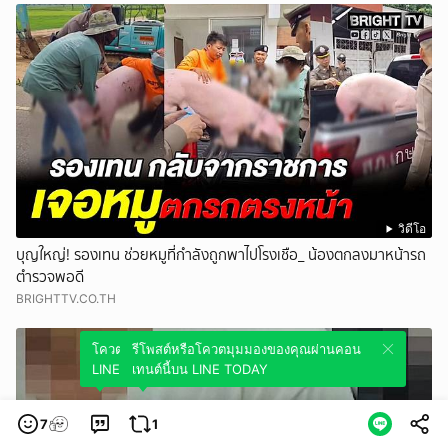
วิดีโอ
บุญใหญ่! รองเทน ช่วยหมูที่กำลังถูกพาไปโรงเชือ_ น้องตกลงมาหน้ารถ
ตำรวจพอดี
BRIGHTTV.CO.TH
โควตมุมมองของคุณผ่านคอนเทนต์นี้บน
รีโพสต์หรือโควตมุมมองของคุณผ่านคอน
LINE TODAY
เทนต์นี้บน LINE TODAY
7
1