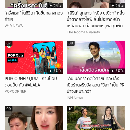
วิดีโอ
วิดีโอ
“ครั้งแรก” ในชีวิต เกิดขึ้นกลางกอง
"ณิริน" ลูกสาว "หนิง ปณิตา" หลั่ง
ถ่าย!
น้ำตากลางไลฟ์ ลั่นไม่อยากหน้า
เหมือนพ่อ ก่อนเผยเหตุผลสุดพีก
WeR NEWS
The Room44 Variety
07
08
วิดีโอ
วิดีโอ
POPCORNER QUIZ | ถามป็อป
"กัน นภัทร" ติดใจสายมัทฉะ เล็ง
ตอบปั๊บ กับ #ALALA
เปิดร้านจริงจัง ส่วน "ฐิสา" เป็น PR
น่าจะเหมาะกว่า
POPCORNER
INN News
09
10