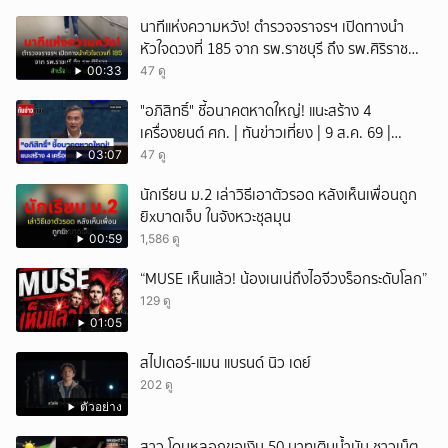
เหตุสลด
นาทีแห่งความหวัง! ตำรวจจราจรฯ เปิดทางนำ
หัวใจดวงที่ 185 จาก รพ.ราชบุรี ถึง รพ.ศิริราช
สำเร็จใน 48 นาที
00:33
47 ดู
"อภิสิทธิ์" ชี้อนาคตหาดใหญ่! แนะสร้าง 4
เครื่องยนต์ ศก. | ทันข่าวเที่ยง | 9 ส.ค. 69 |
NationTV22
03:07
47 ดู
นักเรียน ม.2 เล่าวิธีเอาตัวรอด หลังเห็นเพื่อนถูก
ยิxบาดเจ็บ ในจังหวะชุลมุน
00:59
1,586 ดู
“MUSE เห็นแล้ว! น้องเนเน่ถึงไอจีวงร็อกระดับโลก”
129 ดู
01:05
สไปเดอร์-แมน แบรนด์ นิว เดย์
202 ดู
ตัวอย่าง
สาว โดนหลอกขอเงิน 50 บาทเติมน้ำมัน ชาวเน็ต