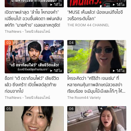
วิดีโอ
วิดีโอ
เปิดภาพล่าสุด “ลำไย ไหทองคำ”
“MUSE เห็นแล้ว! น้องเนเน่ถึงไอจี
เปลี่ยนไป! อวบขึ้นผิดตา แฟนคลับ
วงร็อกระดับโลก”
แห่ทัก “นายห้าง” เฉลยสาเหตุชัด!
THE ROOM 44 CHANNEL
ThaiNews - ไทยนิวส์ออนไลน์
03
04
วิดีโอ
วิดีโอ
ช็อก! "เต้ ดราก้อนไฟว์" เสียชีวิต
ใครจะคิดว่า "ศรีริต้า เจนเซ่น" ที่
แล้ว ยิ่งเศร้า! เปิดโพสต์สุดท้าย
หลายคนคุ้นภาพลักษณ์สวยสง่า
ก่อนจากไป
เรียบร้อย จะมีมุมโบ๊ะบ๊ะและโก๊ะๆ ให้ได้
อมยิ้มเหมือนกัน งานนี้ทำเอาแฟนๆ
ThaiNews - ไทยนิวส์ออนไลน์
The Room44 Variety
ทั้งเอ็นดูทั้งหัวเราะ
05
06