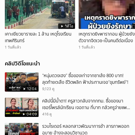
วิดีโอ
เคาะเยียวยารายละ 1 ล้าน เหตุโรงเรียน
เหตุกราดยิvพารากอน ผู้ป่วยยัง
เทพศิรินทร์
ตัวจากจิตเวช-เป็นคนดีต่อเนื่อง
1 วันที่แล้ว
1 วันที่แล้ว
คลิปวิดีโอแนะนำ
“หนุ่มดวงเฮง” ซื้อของเก่าจากซาเล้ง 800 บาท!
สุดท้ายตะลึง ชีวิตพลิก ฟ้าประทานเจอ“ขุมทรัพย์”!
12:04
9,123 ดู
คลิปนี้มีน้ำตา! ครูสาวกลับจากกทม. ซื้อของมา
เซอร์ไพรส์นักเรียน เจอถาม กี่บาท กลัวครูจ่ายแพง
w
04:09
416 ดู
รวบไรเดอร์ หลอกสาวพัฒนาการช้า สารภาพออก
อุบาย อ้างจะสอนวิชานวด