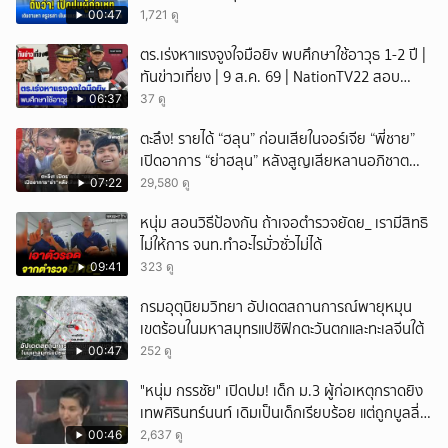
00:47
1,721 ดู
ตร.เร่งหาแรงจูงใจมือยิv พบศึกษาใช้อาวุธ 1-2 ปี |
ทันข่าวเที่ยง | 9 ส.ค. 69 | NationTV22 สอบ
พยานแล้ว 17 ปาก เร่งตรวจมือถือและหลักฐานที่
06:37
37 ดู
เกิดเหตุ พบปัจจัยหลายด้าน ทั้งครอบครัว โรงเรียน
ตะลึง! รายได้ “ฮลุน” ก่อนเสียในจอร์เจีย “พี่ชาย”
เพื่อน และสื่อโซเ
เปิดอาการ “ย่าฮลุน” หลังสูญเสียหลานอภิชาต
บุตร!
07:22
29,580 ดู
หนุ่ม สอนวิธีป้องกัน ถ้าเจอตำรวจยัดย_ เรามีสิทธิ
ไม่ให้การ จนท.ทำอะไรมั่วซั่วไม่ได้
09:41
323 ดู
กรมอุตุนิยมวิทยา อัปเดตสถานการณ์พายุหมุน
เขตร้อนในมหาสมุทรแปซิฟิกตะวันตกและทะเลจีนใต้
00:47
252 ดู
"หนุ่ม กรรชัย" เปิดปม! เด็ก ม.3 ผู้ก่อเหตุกราดยิง
เทพศิรินทร์นนท์ เดิมเป็นเด็กเรียบร้อย แต่ถูกบูลลี่
หนัก คาดแรงกดดันสะสมกลายเป็นแรงแค้น จนก่อ
00:46
2,637 ดู