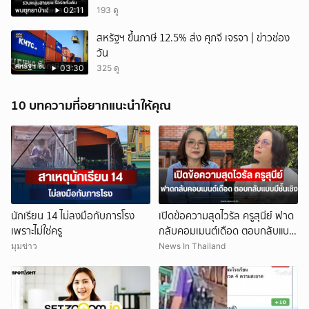
02:11
193 ดู
สหรัฐฯ ขึ้นภาษี 12.5% ส่ง ศุภจี เจรจา | ข่าวช่อง
วัน
03:30
325 ดู
10 บทความที่อยากแนะนำให้คุณ
นักเรียน 14 ไม่ลงมือกับภารโรง
เปิดข้อความสุดไวรัล ครูสุนีย์ ฟาด
เพราะไม่ใช่ครู
กลับคอมเมนต์เดือด ตอบกลับแบบ
มีชั้นเชิง
มุมข่าว
News In Thailand