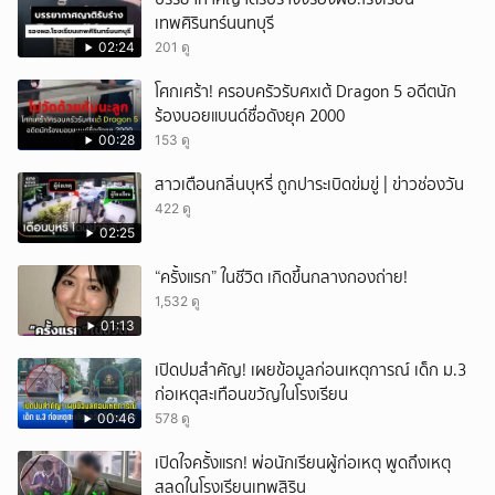
เทพศิรินทร์นนทบุรี
02:24
201 ดู
โศกเศร้า! ครอบครัวรับศxเต้ Dragon 5 อดีตนัก
ร้องบอยแบนด์ชื่อดังยุค 2000
00:28
153 ดู
สาวเตือนกลิ่นบุหรี่ ถูกปาระเบิดข่มขู่ | ข่าวช่องวัน
422 ดู
02:25
“ครั้งแรก” ในชีวิต เกิดขึ้นกลางกองถ่าย!
1,532 ดู
01:13
เปิดปมสำคัญ! เผยข้อมูลก่อนเหตุการณ์ เด็ก ม.3
ก่อเหตุสะเทือนขวัญในโรงเรียน
00:46
578 ดู
เปิดใจครั้งแรก! พ่อนักเรียนผู้ก่อเหตุ พูดถึงเหตุ
สลดในโรงเรียนเทพสิริน