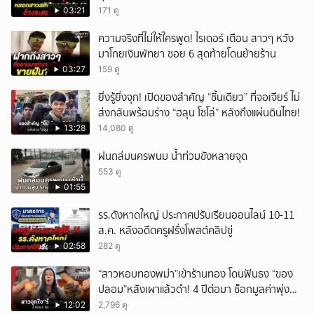
03:21
171 ดู
ความจริงที่ไม่ให้ใครพูด! ไรเดอร์ เตือน สาวๆ หวัง
มาโกยเงินพัทยา ซอย 6 สุดท้ายโดนย้ายร้าน
03:27
159 ดู
ยิ่งรู้ยิ่งจุก! เปิดของสำคัญ “ชิ้นเดียว” ที่จอเจียร์ ไม่
ส่งกลับพร้อมร่าง “ฮลุน โซโล่” หลังถึงแผ่นดินไทย!
13:28
14,080 ดู
ฝนถล่มนครพนม น้ำท่วมขังหลายจุด
553 ดู
01:55
รร.ดังหาดใหญ่ ประกาศปรับเรียนออนไลน์ 10-11
ส.ค. หลังอดีตครูฝรั่งโพสต์คลิปขู่
02:58
282 ดู
“สาวหอบทองพม่า”เข้าร้านทอง โดนฟันธง “ของ
ปลอม”หลังเผาแล้วดำ! 4 ปีต่อมา ช็อกมูลค่าพุ่ง
มหาศาล!
12:02
2,796 ดู