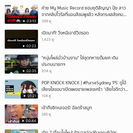
ค่าย My Music Record ยอมยุติสัญญา ปุ้ย สาว
จากคลิปไวรัลที่นอนสีชมพูแล้ว หลังกระแสสังคม
และคนในวงการวิจารณ์เรื่องความเหมาะสม
03:12
369 ดู
เปิดนาที! วิ่งหนีเอาชีวิตรอด
1,423 ดู
02:23
"หนุ่มโผล่มั่วบ้านงาน" ใส่ชุดทหารเต็มยศ เดิน
ประกบนายกฯ
02:35
204 ดู
POP KNOCK KNOCK | #PurseSydney 'PS' ดูโอ้
เสียงใสขอมาเปิดแผงขายเพลงเศร้า “เสียใจดีกว่า
เสียเธอ”
01:21
108 ดู
เข้าถึงซิกเนเจอร์! อัลตร้าสมูท
295 ดู
00:44
เปิด 7 เงื่อนไขใหม่! รัฐบาลจ่อปรับเกณฑ์บัตร