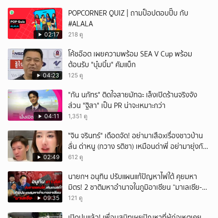
POPCORNER QUIZ | ถามป็อปตอบปั๊บ กับ
#ALALA
02:17
218 ดู
โค้ชอ๊อต เผยความพร้อม SEA V Cup พร้อม
ต้อนรับ "บุ๋มบิ๋ม" คัมแบ็ก
04:23
125 ดู
"กัน นภัทร" ติดใจสายมัทฉะ เล็งเปิดร้านจริงจัง
ส่วน "ฐิสา" เป็น PR น่าจะเหมาะกว่า
04:11
1,351 ดู
ั่"จิน จรินทร์" เดือดจัด! อย่ามาเสือxเรื่องชาวบ้าน
ลั่น ด่าหนู (กวาง รติชา) เหมือนด่าพี่ อย่ามายุ่งกับ
คนของผม จบ!!!
02:49
612 ดู
นายกฯ อนุทิน ปรับแผนแก้ปัญหาไฟใต้ คุยมหา
มิตร! 2 ชาติมหาอำนาจในภูมิอาเซียน “มาเลเซีย-
อินโดนีเซีย”
09:35
121 ดู
เปิดปมแล้ว! เพื่อนสนิทเผยปัญหาที่ผู้ก่อเหตุเคย