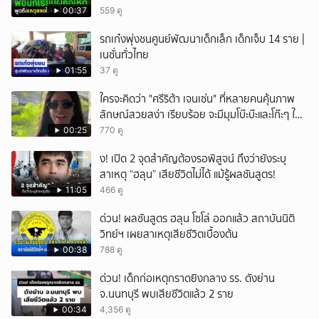
00:37
559 ดู
รถเก๋งพุ่งชนศูนย์พัฒนาเด็กเล็ก เด็กเจ็บ 14 ราย |
เนชั่นทั่วไทย
01:55
37 ดู
ใครจะคิดว่า "ศรีริต้า เจนเซ่น" ที่หลายคนคุ้นภาพ
ลักษณ์สวยสง่า เรียบร้อย จะมีมุมโบ๊ะบ๊ะและโก๊ะๆ ให้
ได้อมยิ้มเหมือนกัน งานนี้ทำเอาแฟนๆ ทั้งเอ็นดูทั้ง
00:25
770 ดู
หัวเราะ
ึ้ง! เปิด 2 จุดสำคัญต้องรอพิสูจน์ ถึงว่ายังระบุ
สาเหตุ “ฮลุน” เสียชีวิตไม่ได้ แม้รู้ผลชันสูตร!
11:05
466 ดู
ด่วน! ผลชันสูตร ฮลุน โซโล่ ออกแล้ว สถาบันนิติ
วิทย์ฯ เผยสาเหตุเสียชีวิตเบื้องต้น
00:38
788 ดู
ด่วน! เด็กก่อเหตุกราดยิงกลาง รร. ดังย่าน
จ.นนทบุรี พบเสียชีวิตแล้ว 2 ราย
00:34
4,356 ดู