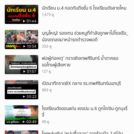
นักเรียน ม.4 กอดกันดิ่งชั้น 6 โรงเรียนดังสายไหม
1,475 ดู
01:44
บุญใหญ่! รองเทน ช่วยหมูที่กำลังถูกพาไปโรงเชือ_
น้องตกลงมาหน้ารถตำรวจพอดี
10:54
253 ดู
พ่อผู้ก่อเหตุ” กราดยิงเทพศิรินทร์ น้ำตาคลอ
ขอโทษผู้เสียหาย
01:07
127 ดู
เปิดนาทีกราดยิX กลาง รร.เทพศิรินทร์นนทบุรี
993 ดู
00:22
โรงเรียนดังขอนแก่น แจงปม ม.6 ถูกไถเงิน-ถูกบุxรี่
จี้
00:49
69 ดู
โชคหล่นทับ! “หนุ่มซื้อลวด” จากร้านมือ 2 ญี่ปุ่น