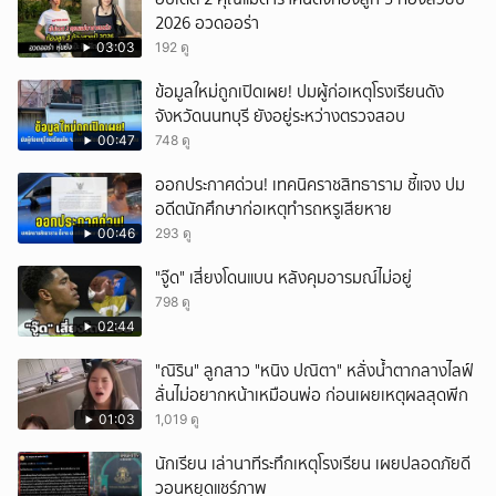
2026 อวดออร่า
03:03
192 ดู
ข้อมูลใหม่ถูกเปิดเผย! ปมผู้ก่อเหตุโรงเรียนดัง
จังหวัดนนทบุรี ยังอยู่ระหว่างตรวจสอบ
00:47
748 ดู
ออกประกาศด่วน! เทคนิคราชสิทธาราม ชี้แจง ปม
อดีตนักศึกษาก่อเหตุทำรถหรูเสียหาย
00:46
293 ดู
"จู๊ด" เสี่ยงโดนแบน หลังคุมอารมณ์ไม่อยู่
798 ดู
02:44
"ณิริน" ลูกสาว "หนิง ปณิตา" หลั่งน้ำตากลางไลฟ์
ลั่นไม่อยากหน้าเหมือนพ่อ ก่อนเผยเหตุผลสุดพีก
01:03
1,019 ดู
นักเรียน เล่านาทีระทึกเหตุโรงเรียน เผยปลอดภัยดี
วอนหยุดแชร์ภาพ