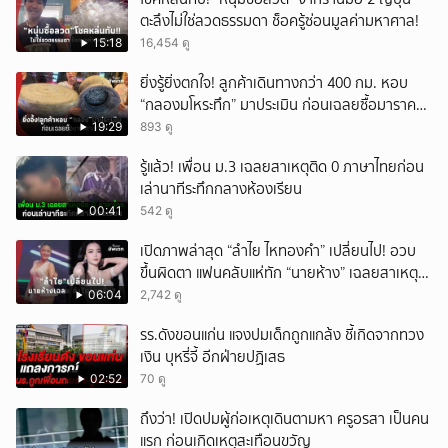
ตะลึงไม่ใช่ลวดธรรมดา ช็อครู้ซ่อนมูลค่ามหาศาล!
15:18
16,454 ดู
ยิ่งรู้ยิ่งตกใจ! ลูกค้าเดินทางกว่า 400 กม. หอบ
“กลองมโหระทึก” มาประเมิน ก่อนเฉลยซื้อมาราคา
เท่าไหร่?
19:29
893 ดู
รู้แล้ว! เพื่อน ม.3 เฉลยสาเหตุติด 0 ภาษาไทยก่อน
เล่านาทีระทึกกลางห้องเรียน
00:41
542 ดู
เปิดภาพล่าสุด “ลำไย ไหทองคำ” เปลี่ยนไป! อวบ
ขึ้นผิดตา แฟนคลับแห่ทัก “นายห้าง” เฉลยสาเหตุ
ชัด!
06:04
2,742 ดู
รร.ดังขอนแก่น แจงปมเด็กถูกแกล้ง ชี้เกิดจากทวง
เงิน บุหรี่จี้ อีกฝ่ายปฏิเสธ
02:52
70 ดู
ถึงว่า! เปิดปมผู้ก่อเหตุเดินตามหา ครูอรสา เป็นคน
แรก ก่อนเกิดเหตุสะเทือนขวัญ