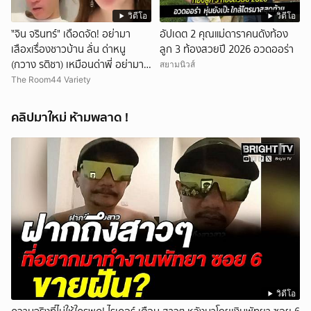
วิดีโอ
วิดีโอ
ั่"จิน จรินทร์" เดือดจัด! อย่ามา
อัปเดต 2 คุณแม่ดาราคนดังท้อง
เสือxเรื่องชาวบ้าน ลั่น ด่าหนู
ลูก 3 ท้องสวยปี 2026 อวดออร่า
(กวาง รติชา) เหมือนด่าพี่ อย่ามา
สยามนิวส์
ยุ่งกับคนของผม จบ!!!
The Room44 Variety
คลิปมาใหม่ ห้ามพลาด !
วิดีโอ