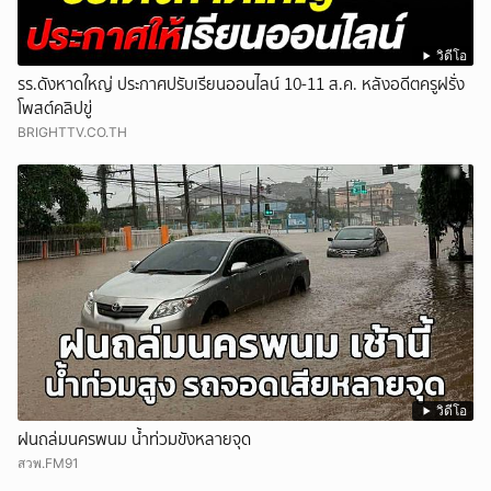
วิดีโอ
รร.ดังหาดใหญ่ ประกาศปรับเรียนออนไลน์ 10-11 ส.ค. หลังอดีตครูฝรั่ง
โพสต์คลิปขู่
BRIGHTTV.CO.TH
วิดีโอ
ฝนถล่มนครพนม น้ำท่วมขังหลายจุด
สวพ.FM91