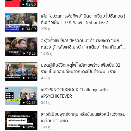
02:06
เค้น “ขบวนการพ่อทิพย์” ปิดปากเงียบ ไม่ซัดทอด |
ทันข่าวเย็น | 10 ก.ค. 69 | NationTV22
04:09
275 ดู
สะดุ้งทั้งโซเชียล! “โหรลักยิ้ม” ทำนายชะตา “เมีย
หลวง-ชู้” หลังเผชิญหน้า “คาเตียง” ทำสะเทือนทั้ง
ประเทศ
16:25
1,615 ดู
ยอดผู้เสียชีวิตเหตุไฟไหม้ลาดพร้าว เพิ่มเป็น 32
ราย เป็นเคสเปลี่ยนจากแดงเป็นดำเพิ่ม 5 ราย
01:59
422 ดู
#POPKNOCKKNOCK Challenge with
#PSYCHICFEVER
02:57
301 ดู
สาวตีเนียนพูดอังกฤษ หลังขับชนแล้วหนี หวังกลบ
เกลื่อนความผิด
02:51
193 ดู