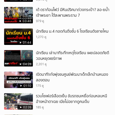
เต้ ดราก้อนไฟว์ มีหินปริศนาถ่วงกระเป๋า? ลอ-ยน้ำ
เจ้าพระยา ใต้สะพานพระราม 7
03:46
979 ดู
นักเรียน ม.4 กอดกันดิ่งชั้น 6 โรงเรียนดังสายไหม
1,270 ดู
01:44
นักเรียน เล่านาทีระทึกเหตุโรงเรียน เผยปลอดภัยดี
วอนหยุดแชร์ภาพ
04:28
2,201 ดู
เปิดนาที!เก๋งพุ่งชนศูนย์พัฒนาเด็กเล็กบ้านหนอง
สองตอน
01:10
175 ดู
รวบโชเฟอร์เลือดเย็น ขับรถชนเหยื่อก่อนหลบหนี
อ้างหน้าตาเฉย เมียไม่อยากดูคนเจ็บ
02:26
185 ดู