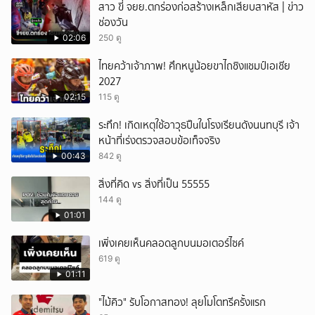
สาว ขี่ จยย.ตกร่องก่อสร้างเหล็กเสียบสาหัส | ข่าว
ช่องวัน
02:06
250 ดู
ไทยคว้าเจ้าภาพ! ศึกหนูน้อยขาไถชิงแชมป์เอเชีย
2027
02:15
115 ดู
ระทึก! เกิดเหตุใช้อาวุธปืuในโรงเรียนดังนนทบุรี เจ้า
หน้าที่เร่งตรวจสอบข้อเท็จจริง
00:43
842 ดู
สิ่งที่คิด vs สิ่งที่เป็น 55555
144 ดู
01:01
เพิ่งเคยเห็นคลอดลูกบนมอเตอร์ไซค์
619 ดู
01:11
"ไม้คิว" รับโอกาสทอง! ลุยโมโตทรีครั้งแรก