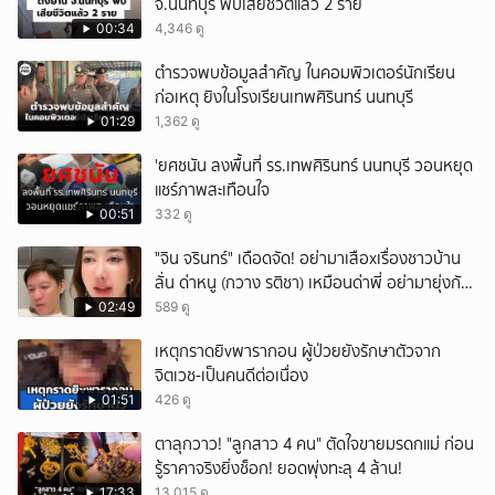
จ.นนทบุรี พบเสียชีวิตแล้ว 2 ราย
00:34
4,346 ดู
ตำรวจพบข้อมูลสำคัญ ในคอมพิวเตอร์นักเรียน
ก่อเหตุ ยิงในโรงเรียนเทพศิรินทร์ นนทบุรี
01:29
1,362 ดู
'ยศชนัน ลงพื้นที่ รร.เทพศิรินทร์ นนทบุรี วอนหยุด
แชร์ภาพสะเทือนใจ
00:51
332 ดู
ั่"จิน จรินทร์" เดือดจัด! อย่ามาเสือxเรื่องชาวบ้าน
ลั่น ด่าหนู (กวาง รติชา) เหมือนด่าพี่ อย่ามายุ่งกับ
คนของผม จบ!!!
02:49
589 ดู
เหตุกราดยิvพารากอน ผู้ป่วยยังรักษาตัวจาก
จิตเวช-เป็นคนดีต่อเนื่อง
01:51
426 ดู
ตาลุกวาว! "ลูกสาว 4 คน" ตัดใจขายมรดกแม่ ก่อน
รู้ราคาจริงยิ่งช็อก! ยอดพุ่งทะลุ 4 ล้าน!
17:33
13,015 ดู