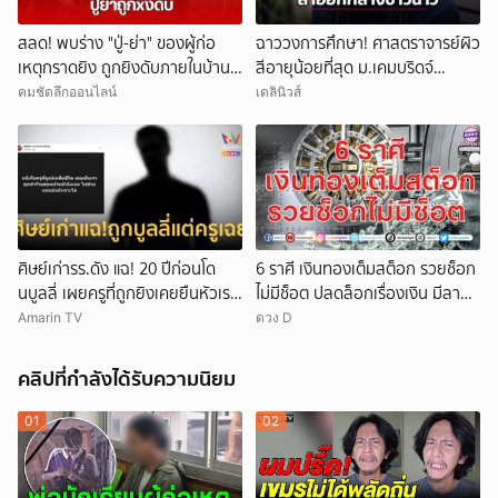
สลด! พบร่าง "ปู่-ย่า" ของผู้ก่อ
ฉาววงการศึกษา! ศาสตราจารย์ผิว
เหตุกราดยิง ถูกยิงดับภายในบ้าน
สีอายุน้อยที่สุด ม.เคมบริดจ์
พัก
ประกาศลาออกหลังเผชิญข้อกล่าว
คมชัดลึกออนไลน์
เดลินิวส์
หาคัดลอกผลงาน
ศิษย์เก่ารร.ดัง แฉ! 20 ปีก่อนโด
6 ราศี เงินทองเต็มสต็อก รวยช็อก
นบูลลี่ เผยครูที่ถูกยิงเคยยืนหัวเราะ
ไม่มีช็อต ปลดล็อกเรื่องเงิน มีลาภ
ใส่
ลอยจ่อคิว
Amarin TV
ดวง D
คลิปที่กำลังได้รับความนิยม
01
02