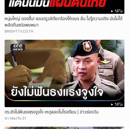
วิดีโอ
หนุ่มใหญ่ ของขึ้น! แอนดรูวส์เรียกร้องให้เขมร ลั่น ไม่รู้ความจริง มันไม่ได้
พลัดถิ่นแต่อพยพมา
BRIGHTTV.CO.TH
วิดีโอ
ตร.ยังไม่ฟันธงแรงจูงใจ เหตุสลดในโรงเรียน | ข่าวช่องวัน
ข่าวช่องวัน 31