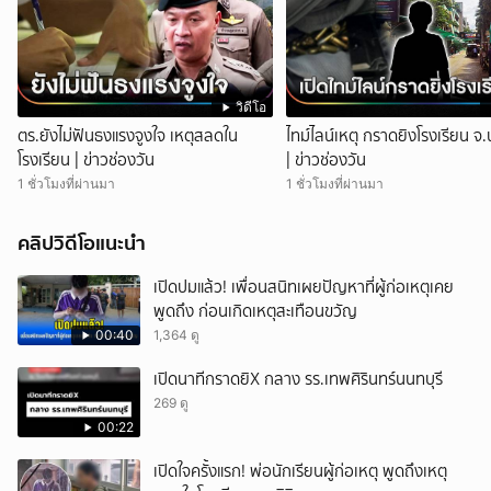
วิดีโอ
ตร.ยังไม่ฟันธงแรงจูงใจ เหตุสลดใน
ไทม์ไลน์เหตุ กราดยิงโรงเรียน จ.
โรงเรียน | ข่าวช่องวัน
| ข่าวช่องวัน
1 ชั่วโมงที่ผ่านมา
1 ชั่วโมงที่ผ่านมา
คลิปวิดีโอแนะนำ
เปิดปมแล้ว! เพื่อนสนิทเผยปัญหาที่ผู้ก่อเหตุเคย
พูดถึง ก่อนเกิดเหตุสะเทือนขวัญ
00:40
1,364 ดู
เปิดนาทีกราดยิX กลาง รร.เทพศิรินทร์นนทบุรี
269 ดู
00:22
เปิดใจครั้งแรก! พ่อนักเรียนผู้ก่อเหตุ พูดถึงเหตุ