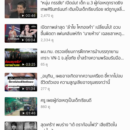
"หนุ่ม กรรชัย" เปิดปม! เด็ก ม.3 ผู้ก่อเหตุกราดยิง
เทพศิรินทร์นนท์ เดิมเป็นเด็กเรียบร้อย แต่ถูกบูลลี่
หนัก คาดแรงกดดันสะสมกลายเป็นแรงแค้น จนก่อ
00:46
2,470 ดู
เหตุสลด
เปิดภาพล่าสุด “ลำไย ไหทองคำ” เปลี่ยนไป! อวบ
ขึ้นผิดตา แฟนคลับแห่ทัก “นายห้าง” เฉลยสาเหตุ
ชัด!
06:04
2,334 ดู
ผบ.ทบ. ตรวจเยี่ยมการฝึกทหารม้าบรรทุกยาน
เกราะ VN-1 จ.สุโขทัย ย้ำสร้างความพร้อมรับมือ
ทุกสถานการณ์
03:25
65 ดู
_อนุทิน_ เผยอาจเกิดจากความเครียด ชี้หากไม่จบ
ชีวิตตัวเอง ความสูญเสียอาจรุนแรงกว่านี้
01:34
277 ดู
ครู เผยผู้ก่อเหตุเป็นเด็กเรียนดี
860 ดู
01:46
สุดเศร้า! พบร่าง "เต้ ดราก้อนไฟว์" เสียชีวิตใน