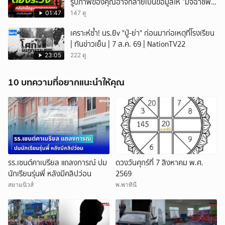
รูปภาพของคุณอาจกลายเป็นข้อมูลให้ ”มิจฉาชีพ“
นำไปใช้ได้
01:47
147 ดู
เคราะห์ซ้ำ! นร.ยิv "ปู่-ย่า" ก่อนมาก่อเหตุที่โรงเรียน
| ทันข่าวเย็น | 7 ส.ค. 69 | NationTV22
23:05
222 ดู
10 บทความที่อยากแนะนำให้คุณ
รร.เซนต์คาเบรียล แถลงการณ์ ปม
ดวงวันศุกร์ที่ 7 สิงหาคม พ.ศ.
นักเรียนรุ่นพี่ หลังมีคลิปว่อน
2569
สยามนิวส์
พ.พาทินี