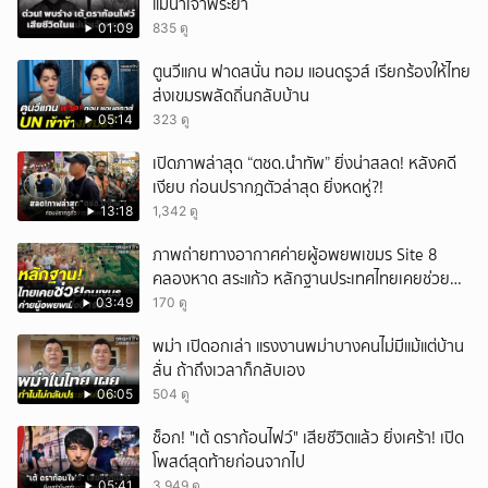
แม่น้ำเจ้าพระยา
01:09
835 ดู
ตูนวีแกน ฟาดสนั่น ทอม แอนดรูวส์ เรียกร้องให้ไทย
ส่งเขมรพลัดถิ่นกลับบ้าน
05:14
323 ดู
เปิดภาพล่าสุด “ตชด.นำทัพ” ยิ่งน่าสลด! หลังคดี
เงียบ ก่อนปรากฎตัวล่าสุด ยิ่งหดหู่?!
13:18
1,342 ดู
ภาพถ่ายทางอากาศค่ายผู้อพยพเขมร Site 8
คลองหาด สระแก้ว หลักฐานประเทศไทยเคยช่วยคน
เขมร
03:49
170 ดู
พม่า เปิดอกเล่า แรงงานพม่าบางคนไม่มีแม้แต่บ้าน
ลั่น ถ้าถึงเวลาก็กลับเอง
06:05
504 ดู
ช็อก! "เต้ ดราก้อนไฟว์" เสียชีวิตแล้ว ยิ่งเศร้า! เปิด
โพสต์สุดท้ายก่อนจากไป
05:41
3,949 ดู