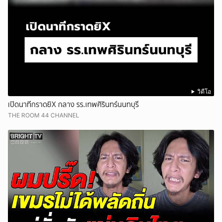
วิดีโอ
เปิดนาทีกราดยิX กลาง รร.เทพศิรินทร์นนทบุรี
THE ROOM 44 CHANNEL