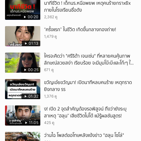
นาทีชีวิต ! เด็กนร.หนีอพยพ เหตุคนร้ายกราxยิx
ภายในโรงเรียนชื่อดัง
00:20
2,362 ดู
“ครั้งแรก” ในชีวิต เกิดขึ้นกลางกองถ่าย!
1,479 ดู
01:13
ใครจะคิดว่า "ศรีริต้า เจนเซ่น" ที่หลายคนคุ้นภาพ
ลักษณ์สวยสง่า เรียบร้อย จะมีมุมโบ๊ะบ๊ะและโก๊ะๆ ให้
ได้อมยิ้มเหมือนกัน งานนี้ทำเอาแฟนๆ ทั้งเอ็นดูทั้ง
00:25
671 ดู
หัวเราะ
ขวัญเอ๋ยขวัญมา! เปิดนาทีหลบคนร้าย เหตุกราด
ยิงกลาง รร
01:32
1,376 ดู
ึ้ง! เปิด 2 จุดสำคัญต้องรอพิสูจน์ ถึงว่ายังระบุ
สาเหตุ “ฮลุน” เสียชีวิตไม่ได้ แม้รู้ผลชันสูตร!
11:05
425 ดู
ว่านไฉ โพสต์ขอโทษหลังแจ้งข่าว "ฮลุน โซโล่"