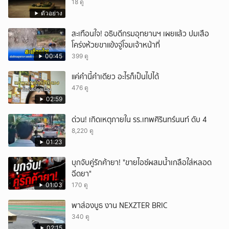
18 ดู
ตัวอย่าง
สะเทือนใจ! อธิบดีกรมอุทยานฯ เผยแล้ว ปมเสือ
โคร่งห้วยขาแข้งจู่โจมเจ้าหน้าที่
00:45
399 ดู
แค่คำนี้คำเดียว อะไรก็เป็นไปได้
476 ดู
02:59
ด่วน! เกิดเหตุภายใน รร.เทพศิรินทร์นนท์ ดับ 4
8,220 ดู
01:23
บุกจับคู่รักค้ายา! "ขายไอซ์ผสมน้ำเกลือใส่หลอด
ฉีดยา"
01:03
170 ดู
พาส่องบูธ งาน NEXZTER BRIC
340 ดู
02:15