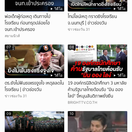
วิดีโอ
วิดีโอ
พ่อเด็กผู้ก่อเหตุ เดินทางไป
ไทม์ไลน์เหตุ กราดยิงโรงเรียน
โรงเรียน ก่อนทรุดปล่อยโฮ
จ.นนทบุรี | ข่าวช่องวัน
จนท.เข้าประครอง
ข่าวช่องวัน 31
สยามนิวส์
07
08
วิดีโอ
วิดีโอ
ตร.ยังไม่ฟันธงแรงจูงใจ เหตุสลดใน
19 องค์กรนิสิตนักศึกษา 3 มหาลัย
โรงเรียน | ข่าวช่องวัน
ค้านรัฐบาลไทยต้อนรับ "มิน ออง
ไลง์" จี้หนุนสันติภาพยั่งยืน
ข่าวช่องวัน 31
BRIGHTTV.CO.TH
09
10