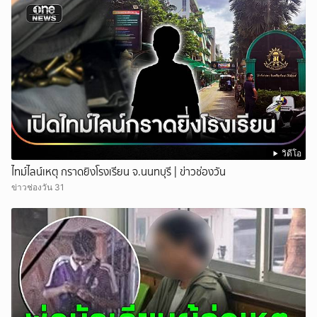
วิดีโอ
ไทม์ไลน์เหตุ กราดยิงโรงเรียน จ.นนทบุรี | ข่าวช่องวัน
ข่าวช่องวัน 31