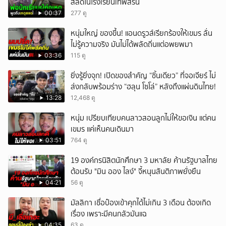
สลดในโรงเรียนเทพสิริน
00:37
277 ดู
หนุ่มใหญ่ ของขึ้น! แอนดรูวส์เรียกร้องให้เขมร ลั่น
ไม่รู้ความจริง มันไม่ได้พลัดถิ่นแต่อพยพมา
03:36
115 ดู
ยิ่งรู้ยิ่งจุก! เปิดของสำคัญ “ชิ้นเดียว” ที่จอเจียร์ ไม่
ส่งกลับพร้อมร่าง “ฮลุน โซโล่” หลังถึงแผ่นดินไทย!
13:28
12,468 ดู
หนุ่ม เปรียบเทียบคนลาวสอนลูกไม่ให้ขอเงิน แต่คน
เขมร แค่เห็นคนเดินมา
03:51
764 ดู
19 องค์กรนิสิตนักศึกษา 3 มหาลัย ค้านรัฐบาลไทย
ต้อนรับ "มิน ออง ไลง์" จี้หนุนสันติภาพยั่งยืน
04:21
56 ดู
มัลลิกา เชื่อป๋องเข้าคุกได้ไม่เกิน 3 เดือน ต้องเกิด
เรื่อง เพราะมีคนกลัวมันแฉ
04:35
63 ดู