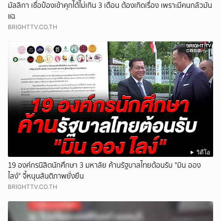
มัลลิกา เชื่อป๋องเข้าคุกได้ไม่เกิน 3 เดือน ต้องเกิดเรื่อง เพราะมีคนกลัวมัน
แฉ
BRIGHTTV.CO.TH
วิดีโอ
19 องค์กรนิสิตนักศึกษา 3 มหาลัย ค้านรัฐบาลไทยต้อนรับ "มิน ออง
ไลง์" จี้หนุนสันติภาพยั่งยืน
BRIGHTTV.CO.TH