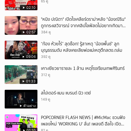
65 ดู
02:10
"หนิง ปณิตา" เปิดใจเคลียร์ดราม่าหลัง "น้องณิริน"
ถูกกระแสวิจารณ์ จากคลิปไลฟ์สดไม่อยากเกิดมา
หน้าเหมือนพ่อ
02:57
384 ดู
“ก้อง ห้วยไร่” สุดช็อก! รู้สาเหตุ “น้องพั๊นซ์“ ลูก
บุญธรรมดับ หลังเคยเสียพ่อแม่เหตุตึกสตง.ถล่ม
09:06
392 ดู
เคาะเยียวยารายละ 1 ล้าน เหตุโรงเรียนเทพศิรินทร์
312 ดู
01:33
สไปเดอร์-แมน แบรนด์ นิว เดย์
149 ดู
ตัวอย่าง
POPCORNER FLASH NEWS | #MicMac ชวนฟัง
เพลงใหม่ 'WORKING U' ลั่น! เพลงดี ฮีลใจ เปิด
ฟังได้ทุกสถานการณ์
01:10
82 ดู