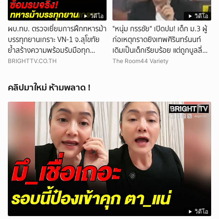
วิดีโอ
วิดีโอ
ผบ.ทบ. ตรวจเยี่ยมการฝึกทหารม้า
"หนุ่ม กรรชัย" เปิดปม! เด็ก ม.3 ผู้
บรรทุกยานเกราะ VN-1 จ.สุโขทัย
ก่อเหตุกราดยิงเทพศิรินทร์นนท์
ย้ำสร้างความพร้อมรับมือทุก
เดิมเป็นเด็กเรียบร้อย แต่ถูกบูลลี่
สถานการณ์
หนัก คาดแรงกดดันสะสมกลายเป็น
BRIGHTTV.CO.TH
The Room44 Variety
แรงแค้น จนก่อเหตุสลด
คลิปมาใหม่ ห้ามพลาด !
วิดีโอ