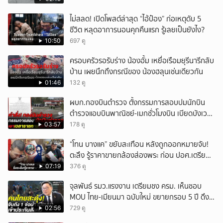
ยกเลิก
ไม่สลด! เปิดโพสต์ล่าสุด “ไอ้ป๋อง” ก่อเหตุดับ 5
ชีวิต หลุดอาการนอนคุกคืนแรก รู้เลยเป็นยังไง?
10:50
697 ดู
ครอบครัวรอรับร่าง น้องอั้ม เหยื่อเรือมยุรีนารีกลับ
บ้าน เผยนึกถึงกรณีของ น้องฮลุนเช่นเดียวกัน
01:46
132 ดู
ผบก.กองบินตำรวจ ตั้งกรรมการสอบปมนักบิน
ตำรวจแอบบินพาณิชย์-เมกชั่วโมงบิน เบียดบังเวลา
ทำหน้าที่
03:57
178 ดู
“โทน บางแค” ขยับสะเทือน หลังถูกออกหมายจับ!
ตะลึง รู้ราคาขายกล้องส่องพระ ก่อน ปอศ.เตรียม
บุกรวบ?
07:19
376 ดู
จุลพันธ์ รมว.แรงงาน เตรียมชง ครม. เห็นชอบ
MOU ไทย-เมียนมา ฉบับใหม่ ขยายกรอบ 5 ปี ดึง
แรงงานเข้าระบบ
02:56
729 ดู