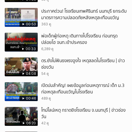
ประกาศด่วน! โรงเรียนเทพศิรินทร์ นนทบุรี ยกระดับ
มาตรการความปลอดภัยหลังเหตุสะเทือนขวัญ
00:53
363 ดู
พ่อเด็กผู้ก่อเหตุ เดินทางไปโรงเรียน ก่อนทรุด
ปล่อยโฮ จนท.เข้าประครอง
00:33
6,289 ดู
ตร.ยังไม่ฟันธงแรงจูงใจ เหตุสลดในโรงเรียน | ข่าว
ช่องวัน
04:08
54 ดู
เปิดปมสำคัญ! เผยข้อมูลก่อนเหตุการณ์ เด็ก ม.3
ก่อเหตุสะเทือนขวัญในโรงเรียน
00:46
489 ดู
ไทม์ไลน์เหตุ กราดยิงโรงเรียน จ.นนทบุรี | ข่าวช่อง
วัน
06:20
42 ดู