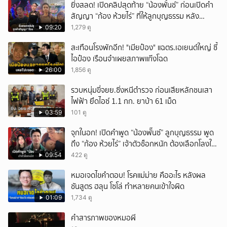
ยิ่งสลด! เปิดคลิปสุดท้าย “น้องพั้นช์” ก่อนเปิดคำ
สัญญา “ก้อง ห้วยไร่” ที่ให้ลูกบุญธรรม หลัง
ลาโลก!
09:20
1,279 ดู
สะเทือนโรงพักอีก! "เมียป๋อง" แฉตร.เอเยนต์ใหญ่ ซี้
ไอป๋อง เรือนจำเผยสภาพแก๊งโฉด
26:00
1,856 ดู
รวบหนุ่มขี่จยย.ซิ่งหนีตำรวจ ก่อนเสียหลักชนเสา
ไฟฟ้า ยึดไอซ์ 1.1 กก. ยาบ้า 61 เม็ด
03:59
101 ดู
จุกในอก! เปิดคำพูด “น้องพั๊นซ์” ลูกบุญธรรม พูด
ถึง “ก้อง ห้วยไร่” เจ้าตัวช็อกหนัก ต้องเลือกโลงให้
ลูก!
09:54
422 ดู
หมอเจดไขคำตอบ! โรคแม่ม่าย คืออะไร หลังผล
ชันสูตร ฮลุน โซโล่ ทำหลายคนเข้าใจผิด
01:09
1,734 ดู
คำสารภาพของหมอผี