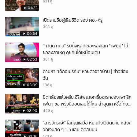
631 ดู
01:22
เปิดรายชื่อผู้เสียชีวิต รอง ผอ.-ครู
393 ดู
00:54
"กานต์ ทศน" รับตั้งหลักเยอะหลังเลิก "แพมมี่" ไม่
ขอลงสาเหตุ คุยกันได้เหมือนเดิม
02:53
301 ดู
ตามหา "เด็กอเมริกัน" หายตัวจากบ้าน | ข่าวช่อง
วัน
03:09
108 ดู
ปิดกล้องแล้วครับ ซีรีส์พระเอกเรื่องแรกของแพทริค
แฟนๆ ขอ พรุ่งนี้ออนเลยได้ไหม ล่าสุดเคาะชื่อไทย
แล้ว
03:00
449 ดู
"สารวัตรแจ๊ะ" ใส่กุญแจมือ หน.แก๊งเวียดนาม หลังค
วักเงินสด ๆ 1.5 แสน ติดสินบน
03:16
173 ดู