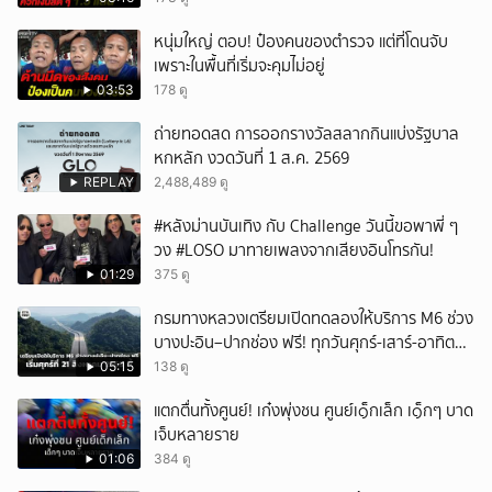
หนุ่มใหญ่ ตอบ! ป๋องคนของตำรวจ แต่ที่โดนจับ
เพราะในพื้นที่เริ่มจะคุมไม่อยู่
03:53
178 ดู
ถ่ายทอดสด การออกรางวัลสลากกินแบ่งรัฐบาล
หกหลัก งวดวันที่ 1 ส.ค. 2569
REPLAY
2,488,489 ดู
#หลังม่านบันเทิง กับ Challenge วันนี้ขอพาพี่ ๆ
วง #LOSO มาทายเพลงจากเสียงอินโทรกัน!
01:29
375 ดู
กรมทางหลวงเตรียมเปิดทดลองให้บริการ M6 ช่วง
บางปะอิน–ปากช่อง ฟรี! ทุกวันศุกร์-เสาร์-อาทิตย์
เริ่มศุกร์ที่ 21 สิงหาคม 2569 นี้
05:15
138 ดู
แตกตื่นทั้งศูนย์! เก๋งพุ่งชน ศูนย์เ๑็กเล็ก เ๑็กๆ บาด
เจ็บหลายราย
01:06
384 ดู