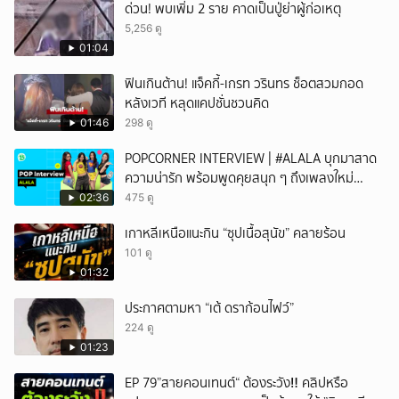
ด่วน! พบเพิ่ม 2 ราย คาดเป็นปู่ย่าผู้ก่อเหตุ
5,256 ดู
01:04
ฟินเกินต้าน! แจ็คกี้-เกรท วรินทร ช็อตสวมกอด
หลังเวที หลุดแคปชั่นชวนคิด
01:46
298 ดู
POPCORNER INTERVIEW | #ALALA บุกมาสาด
ความน่ารัก พร้อมพูดคุยสนุก ๆ ถึงเพลงใหม่
'ON&OFF'
02:36
475 ดู
เกาหลีเหนือแนะกิน “ซุปเนื้อสุนัข” คลายร้อน
101 ดู
01:32
ประกาศตามหา “เต้ ดราก้อนไฟว์”
224 ดู
01:23
EP 79”สายคอนเทนต์“ ต้องระวัง‼️ คลิปหรือ