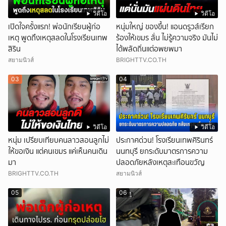
วิดีโอ
วิดีโอ
เปิดใจครั้งแรก! พ่อนักเรียนผู้ก่อ
หนุ่มใหญ่ ของขึ้น! แอนดรูวส์เรียก
เหตุ พูดถึงเหตุสลดในโรงเรียนเทพ
ร้องให้เขมร ลั่น ไม่รู้ความจริง มันไม่
สิริน
ได้พลัดถิ่นแต่อพยพมา
สยามนิวส์
BRIGHTTV.CO.TH
03
04
วิดีโอ
วิดีโอ
หนุ่ม เปรียบเทียบคนลาวสอนลูกไม่
ประกาศด่วน! โรงเรียนเทพศิรินทร์
ให้ขอเงิน แต่คนเขมร แค่เห็นคนเดิน
นนทบุรี ยกระดับมาตรการความ
มา
ปลอดภัยหลังเหตุสะเทือนขวัญ
BRIGHTTV.CO.TH
สยามนิวส์
05
06