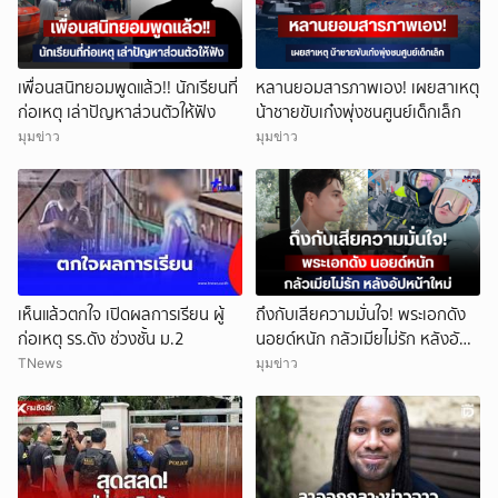
เพื่อนสนิทยอมพูดแล้ว!! นักเรียนที่
หลานยอมสารภาพเอง! เผยสาเหตุ
ก่อเหตุ เล่าปัญหาส่วนตัวให้ฟัง
น้าชายขับเก๋งพุ่งชนศูนย์เด็กเล็ก
มุมข่าว
มุมข่าว
เห็นแล้วตกใจ เปิดผลการเรียน ผู้
ถึงกับเสียความมั่นใจ! พระเอกดัง
ก่อเหตุ รร.ดัง ช่วงชั้น ม.2
นอยด์หนัก กลัวเมียไม่รัก หลังอัป
หน้าใหม่
TNews
มุมข่าว