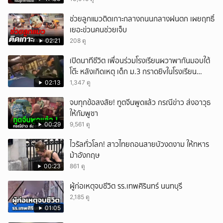
ช่วยลูกแมวติดเกาะกลางถนนกลางฝนตก เผยฤทธิ์
เยอะข่วนคนช่วยเจ็บ
02:21
208 ดู
เปิดนาทีชีวิต เพื่อนร่วมโรงเรียนผวาพากันมอบใต้
โต๊ะ หลังเกิดเหตุ เด็ก ม.3 กราดยิvในโรงเรียน
เทพศิรินทร์นนท์ แบบไม่เลือกหน้า เสียงปืนดังสนั่น
02:13
1,347 ดู
หวั่นไหว
จบทุกข้อสงสัย! ทูตจีนพูดแล้ว กรณีข่าว ส่งอาวุธ
ให้กัมพูชา
00:29
9,561 ดู
ไวรัลทั่วโลก! สาวไทยถอนสายบัวงดงาม ให้ทหาร
ม้าอังกฤษ
00:23
861 ดู
ผู้ก่อเหตุจบชีวิต รร.เทพศิรินทร์ นนทบุรี
2,185 ดู
01:05