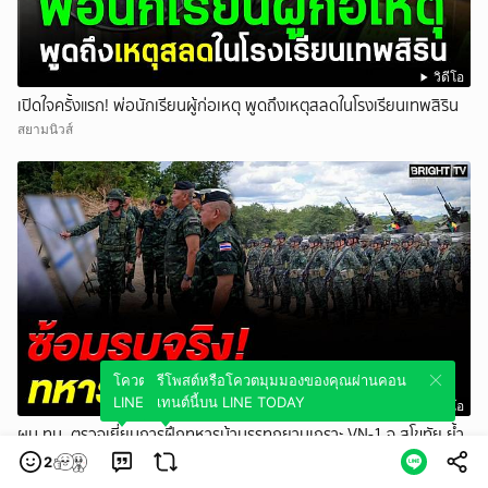
วิดีโอ
เปิดใจครั้งแรก! พ่อนักเรียนผู้ก่อเหตุ พูดถึงเหตุสลดในโรงเรียนเทพสิริน
สยามนิวส์
โควตมุมมองของคุณผ่านคอนเทนต์นี้บน
รีโพสต์หรือโควตมุมมองของคุณผ่านคอน
LINE TODAY
เทนต์นี้บน LINE TODAY
วิดีโอ
ผบ.ทบ. ตรวจเยี่ยมการฝึกทหารม้าบรรทุกยานเกราะ VN-1 จ.สุโขทัย ย้ำ
สร้างความพร้อมรับมือทุกสถานการณ์
2
BRIGHTTV.CO.TH