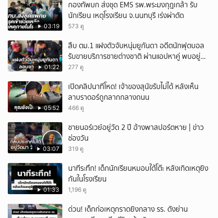
กองทัพบก ส่งชุด EMS รพ.พระมงกุฎเกล้า รับ
นักเรียน เหตุโรงเรียน จ.นนทบุรี เร่งผ่าตัด
03:19
573 ดู
สืบ ตม.1 แฝงตัวจับหนุ่มยูกันดา อดีตนักฟุตบอล
รับขายบริการชายต่างชาติ ผ่านแอปหาคู่ พบอยู่
เกินกำหนดอนุญาต
01:22
277 ดู
เปิดคลิปนาทีโหด! เจ้าของสุนัขรับไม่ได้ หลังเห็น
ลาบราดอร์ถูกลากกลางถนน
05:52
466 ดู
ชายนอร์เวย์อยู่วัด 2 ปี อ้างพาสปอร์ตหาย | ข่าว
ช่องวัน
03:07
319 ดู
นาทีระทึก! เด็กนักเรียนหมอบใต้โต๊ะ หลังเกิดเหตุยิง
กันในโรงเรียน
01:33
1,196 ดู
ด่วน! เด็กก่อเหตุกราดยิงกลาง รร. ดังย่าน