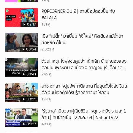
POPCORNER QUIZ | ถามป็อปตอบปั๊บ กับ
#ALALA
02:17
181 ดู
เมื่อ "แม่ตั๊ก" มาเยี่ยม "เจ๊ใหญ่" ถึงเตียง แม้น้ำตา
สักหยด ก็ไม่มี
00:54
2,323 ดู
ด่วน! เหตุเก๋งพุ่งชนศูนย์ฯ เด็กเล็ก บ้านหนองสอง
ตอนเนินพระงาม อ.เมือง จ.กาญจนบุรี เด็กบาด
เจ็บ 13 ราย
00:41
245 ดู
นาซาตาลา หนุ่มอัฟกานิสถาน ที่ฮลุนตั้งใจส่งเรียน
ต่อ วันนี้เจอตัวได้รับรู้สวดภาวนาให้ฮลุน
03:25
199 ดู
"รัฐบาล" เยียวยาผู้เสียชีวิต เหตุกราดยิง รายละ 1
ล้าน | ทันข่าวเย็น | 2 ส.ค. 69 | NationTV22
05:27
431 ดู