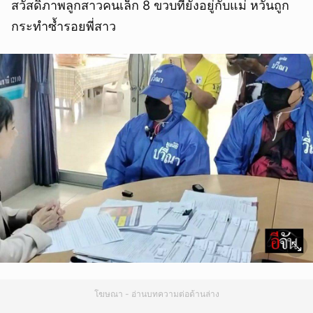
สวัสดิภาพลูกสาวคนเล็ก 8 ขวบที่ยังอยู่กับแม่ หวั่นถูก
กระทำซ้ำรอยพี่สาว
โฆษณา - อ่านบทความต่อด้านล่าง