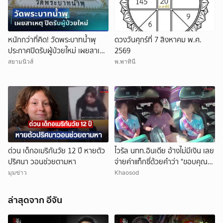
หนักกว่าที่คิด! วัดพระบาทน้ำพุ
ดวงวันศุกร์ที่ 7 สิงหาคม พ.ศ.
ประกาศปิดรับผู้ป่วยใหม่ เผยสาเหตุ
2569
สุดสะเทือนใจ
สยามนิวส์
พ.พาทินี
ด่วน เด็กอเมริกันวัย 12 ปี หายตัว
ไวรัล นทท.อินเดีย อ้างไม่มีเงิน เลย
ปริศนา วอนช่วยตามหา
จ่ายค่าแท็กซี่ด้วยคำว่า "ขอบคุณ"
คนขับอึ้ง แห่วิจารณ์
มุมข่าว
Khaosod
ล่าสุดจาก อีจัน