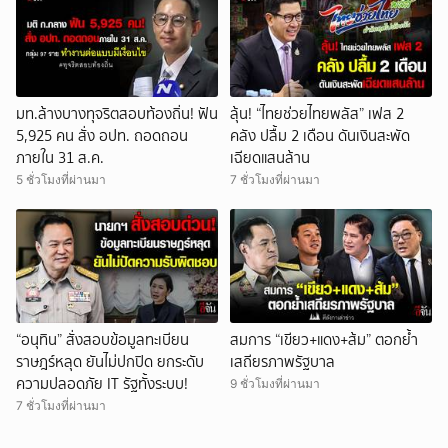
มท.ล้างบางทุจริตสอบท้องถิ่น! ฟัน
ลุ้น! “ไทยช่วยไทยพลัส” เฟส 2
5,925 คน สั่ง อปท. ถอดถอน
คลัง ปลื้ม 2 เดือน ดันเงินสะพัด
ภายใน 31 ส.ค.
เฉียดแสนล้าน
5 ชั่วโมงที่ผ่านมา
7 ชั่วโมงที่ผ่านมา
“อนุทิน” สั่งสอบข้อมูลทะเบียน
สมการ “เขียว+แดง+ส้ม” ตอกย้ำ
ราษฎร์หลุด ยันไม่ปกปิด ยกระดับ
เสถียรภาพรัฐบาล
ความปลอดภัย IT รัฐทั้งระบบ!
9 ชั่วโมงที่ผ่านมา
7 ชั่วโมงที่ผ่านมา