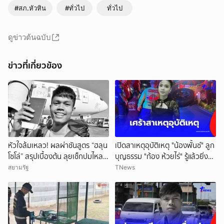
#สภ.หัวหิน
#ทั่วไป
ทั่วไป
ดูข่าวต้นฉบับ
ข่าวที่เกี่ยวข้อง
หัวใจล้มเหลว! ผลผ่าชันสูตร “ฮลุน
เปิดสาเหตุอุบัติเหตุ "น้องพั้นช์" ลูก
โซโล่” สรุปเบื้องต้น ลุยเช็กปมไหล
บุญธรรม "ก้อง ห้วยไร่" รู้แล้วยิ่ง
ตาย ยังไม่ตัดทิ้งสารพิษ
สลดใจ
สยามรัฐ
TNews