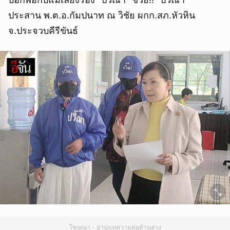
ประสาน พ.ต.อ.กัมปนาท ณ วิชัย ผกก.สภ.หัวหิน
จ.ประจวบคีรีขันธ์
โฆษณา - อ่านบทความต่อด้านล่าง