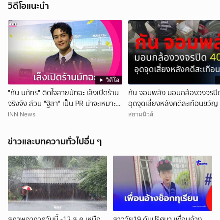
วิดีโอแนะนำ
วิดีโอ
"กัน นภัทร" ติดใจสายมัทฉะ เล็งเปิดร้าน
กัน จอมพลัง มอบกล้องวงจรปิด
จริงจัง ส่วน "ฐิสา" เป็น PR น่าจะเหมาะ
อุดจุดเสี่ยงหลังคดีสะเทือนขวัญ
กว่า
INN News
สยามนิวส์
ข่าวและบทความทั่วไปอื่น ๆ
สภาพอากาศวันนี้ -12 ส.ค.เหนือ
สาววัย19 ดับปริศนา เพื่อนอ้าง