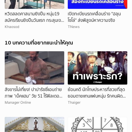
หวิดสลดคาสนามยิงปืน หนุ่ม19
เปิดทะเบียนรถเคลื่อนร่าง "ฮลุน
สมัครเรียนยิงปืนวันแรก กระสุนเจาะ
โซโล่" ส่งพิสูจน์หาความจริง
ท้ายทอย เร่งยื้อชีวิต
Khaosod
TNews
10 บทความที่อยากแนะนำให้คุณ
สังขารไม่เที่ยง! ปาปารัซซี่แอบถ่าย
ย้อนคดี นักโทษประหารที่สวยที่สุด
ภาพ “เบ็คแฮม” วัย 51 ไร้ฟิลเตอร์
ยอมตายแทนแฟนหนุ่ม รักคนผิด
เผยให้เห็นผมบาง-ศีรษะล้าน
ชีวิตดิ่งเหว
Manager Online
Thaiger