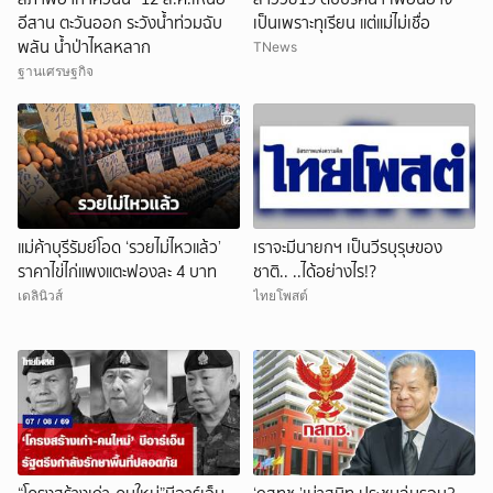
อีสาน ตะวันออก ระวังน้ำท่วมฉับ
เป็นเพราะทุเรียน แต่แม่ไม่เชื่อ
พลัน น้ำป่าไหลหลาก
TNews
ฐานเศรษฐกิจ
แม่ค้าบุรีรัมย์โอด ‘รวยไม่ไหวแล้ว’
เราจะมีนายกฯ เป็นวีรบุรุษของ
ราคาไข่ไก่แพงแตะฟองละ 4 บาท
ชาติ.. ..ได้อย่างไร!?
เดลินิวส์
ไทยโพสต์