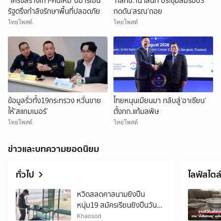
“โครงสร้างเก่า-คนใหม่”บีอาร์เอ็น
‘กสทช.’เน่าสนิท ประชุมล่มรอบ3
รัฐตรึงกำลังรักษาพื้นที่ปลอดภัย
กดดัน‘สรณ’ถอย
ไทยโพสต์
ไทยโพสต์
ข้อมูลรั่วทั้ง19กระทรวง หวั่นขาย
ไทยหนุนเมียนมา กลับสู่‘อาเซียน’
ให้‘สแกมเมอร์’
ตั้งกก.แก้มลพิษ
ไทยโพสต์
ไทยโพสต์
ข่าวและบทความยอดนิยม
ทั่วไป
ไลฟ์สไตล
หวิดสลดคาสนามยิงปืน
หนุ่ม19 สมัครเรียนยิงปืนวัน
แรก กระสุนเจาะท้ายทอย เร่งยื้อ
Khaosod