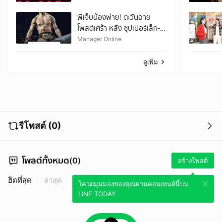
พี่เจ็บน้องพ่าย! ตะวันฉาย
โพสต์เศร้า หลัง ซุปเปอร์เล็ก-
นาบิล ปราชัยศึก ONE
Manager Online
ดูเพิ่ม
รีโพสต์ (0)
โพสต์ทั้งหมด(0)
สร้างโพสต์
ฮิตที่สุด
ล่าสุด
โควตมุมมองของคุณผ่านคอนเทนต์นี้บน
LINE TODAY