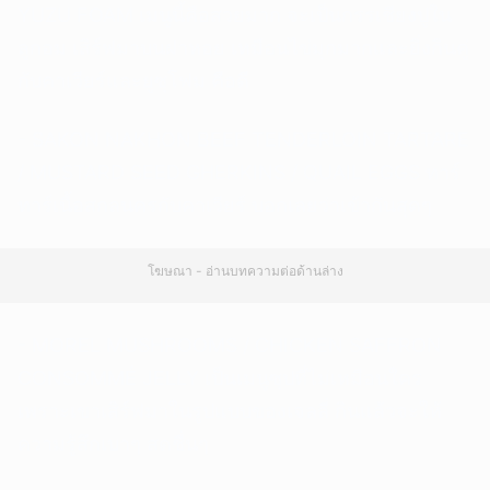
YUZU FOAM เมนูนี้คือสวยมาก จะเป็นกรรเชียงปูใน
ลูกอม เสิร์ฟมาบนฝาหอย เหมือนไข่มุกมากและยิ่งกินคู่
กับคาเวียร์และยูซุโฟม คือดี
- SAKON NAKHON BEEF TENDERLOIN TARTARE
/ MUSTARD SEED GHERKINS / QUAIL EGGS ทาร์
ทาร์เนื้อสกลนครกับคาเวียร์ บอกเลยว่าเข้ากันสุดๆ
โฆษณา - อ่านบทความต่อด้านล่าง
- MOREL MUSHROOMS / CHICKEN SAFFRON
CONSOMMÉ JELLY เป็นเมนูซุปที่ไม่เหมือนใคร
เพราะเขาเสิร์ฟมาในรูปแบบของเจลลี่ กินแล้วจะให้
ความรู้สึกเบาๆ สดชื่นๆ