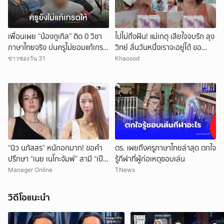
เพื่อนเผย “น้องกูเกิล” ติด 0 วิชา
ไปไม่ถึงฝัน! แม่เกตุ เสียใจจบรัก ลุง
ภาษาไทยจริง บ่นครูไม่ยอมแก้เกรด
วิทย์ ลั่นวันหนึ่งเราจะอยู่ได้ ขอ
ให้
กำลังใจให้ทั้งสองฝ่าย
ข่าวช่องวัน 31
Khaosod
“นิว นภัสสร” หนักอกมาก! ขอคำ
ตร. เผยถึงครูภาษาไทยล่าสุด ตกใจ
ปรึกษา “เนย เนโกะจัมพ์” สามี “เป๊ก
รู้กีฬาที่ผู้ก่อเหตุชอบเล่น
เปรมณัช” ดื่มดริ้งก์ติดเพื่อนหนัก!
Manager Online
TNews
วิดีโอแนะนำ