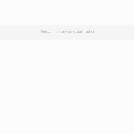
ไทยมายกระดับให้เป็นเมนูอาหารชั้นเลิศ ที่ใครได้กิน
เป็นต้องตาวาว
โฆษณา - อ่านบทความต่อด้านล่าง
ครั้งนี้ คาเวียร์ คาเฟ่ เปิดตัวเชฟคนใหม่ ที่มาพร้อมกับ
เมนูใหม่ ที่คุณไม่เคยกินที่ไหนมาก่อน
- HOKKAIDO KING SCALLOP CEVICHE / SAMUT
SONGKHRAM POMELO / PASSION FRUIT GEL
เมนูนี้กินแล้วสดชื่นมาก น้องเป็นหอยเชลล์ฮอกไกโด
เนื้อหวาน แต่มีความอมเปรี้ยวเล็กน้องจากส้มโอและ
เสาวรส อร่อยมาก
- SURAT THANI BLUE CRAB PEARL / CELERY /