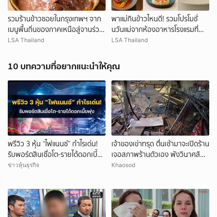
รวมร้านข้าวซอยในกรุงเทพฯ จาก
พาแม่กินข้าวไหนดี! รวมโปรโมชั่
เมนูพื้นถิ่นของภาคเหนือสู่จานร่วม
นวันแม่จากห้องอาหารโรงแรมที่
สมัย
พร้อมฉลองวันแม่ท่ามกลางความ
LSA Thailand
LSA Thailand
อบอุ่น
10 บทความที่อยากแนะนำให้คุณ
พรีวิว 3 หุ้น “ไฟแนนซ์” กำไรเด่น!
เจ้าของเข่าทรุด ตื่นเช้ามาจะเปิดร้าน
รับพอร์ตสินเชื่อโต-รายได้ดอกเบี้ย
เจอสภาพร้านตัวเอง พังวินาศสัน
พุ่ง
ตะโร เสียหายนับล้าน
ข่าวหุ้นธุรกิจ
Khaosod