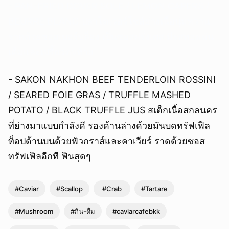
- PAN-FRIED DOVER SOLE / LEMON CAPERS /
BEURRE BLANC ปลาโดเวอร์โซล์ย่างเนื้อนุ่มหวาน
ราดด้วยซอสเบอร์บล็อง เป็นซอสฝรั่งเศส มีรสหอมมัน
เค็มและเปรี้ยวตบท้าย
- SAKON NAKHON BEEF TENDERLOIN ROSSINI
/ SEARED FOIE GRAS / TRUFFLE MASHED
POTATO / BLACK TRUFFLE JUS สเต็กเนื้อสกลนคร
ที่ย่างมาแบบกำลังดี รองด้านล่างด้วยมันบดทรัฟเฟิล
ท็อปด้านบนด้วยฟัวกราส์และคาเวียร์ ราดด้วยซอส
ทรัฟเฟิลอีกที ฟินสุดๆ
#Caviar
#Scallop
#Crab
#Tartare
#Mushroom
#กิน-ดื่ม
#caviarcafebkk