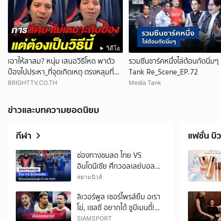
วิดีโอ
เอาให้สาสม? หนุ่ม เสนอวิธีโหด พาตัว
รวมซีนชาร์คหนึ่งไล่ต้อนกัดนิ่มๆ
ป๋องไปประหา_ที่จุดเกิดเหตุ ตรงหลุมที่มัน
Tank Re_Scene_EP.72
ฝัง
BRIGHTTV.CO.TH
Media Tank
ข่าวและบทความยอดนิยม
กีฬา
แฟชั่น บิว
ช่องทางชมสด ไทย VS
อินโดนีเซีย ศึกวอลเลย์บอล
หญิง ซี วี คัพ 2026
สยามนิวส์
ลิเวอร์พูล เซอร์ไพรส์ยืม อเรา
โฆ่, เชลซี อยากได้ ซูบีเมนดี้!
อัปเดตตลาดนักเตะ 8 ส.ค.
SIAMSPORT