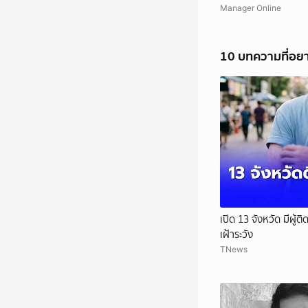
Manager Online
10 บทความที่อย
เปิด 13 จังหวัด มีผู้ต
เฝ้าระวัง
TNews