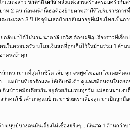
ะนักแสดงสาว
นาตาลี เดวิส
หลังแต่งงานสร้างครอบครัวกับสา
าท 2 คน ก่อนหน้านี้เธอต้องย้ายตามสามีที่ไปรับราชการท
นระยะเวลา 3 ปี ปัจจุบันเธอย้ายกลับมาอยู่ที่เมืองไทยเป็นก
ยกลับมาได้ไม่นาน นาตาลี เดวิส ต้องเผชิญเรื่องราวที่เจ็บป
คนในครอบครัว ขโมยเงินสดที่ถูกเก็บไว้ในบ้านร่วม 1 ล้านบา
เอาคนเข้าคุก
ที่หนักหนามากที่สุดในชีวิต เจ็บ จุก จนพูดไม่ออก ไม่เคยคิดเล
ก… แม่บ้านที่เรารักและให้เกียรติเค้า ดูแลเสมือนคนในครอบ
ก กินข้าวหม้อเดียวกัน อยู่ด้วยกันแทบทุกวัน แม่สอนมาแต่เด
ี้ยงว่าคนใช้ เค้ามาดูแลบ้าน มาช่วยเราเลี้ยงลูก มาเป็นลูกมื
ู้ว่า มนุษย์บางคนมันเลี้ยงไม่เชื่องจริงๆ… เงินสด 1 ล้านกว่า