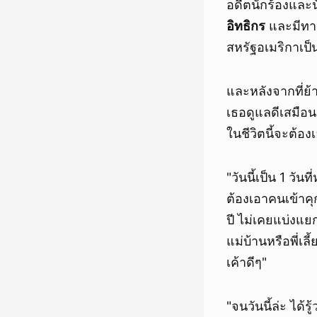
อดีตนักร้องแล
อิทธิกร
และมีทาย
สหรัฐอเมริกาเป็
และหลังจากที่ย้า
เธอดูแลดีเสมือน
ในชีวิตนี้จะต้อง
"วันนี้เป็น 1 วัน
ต้องเอาคนเข้าคุ
ปี ไม่เคยแบ่งแย
แม่บ้านหรือพี่เล
เค้าดีๆ"
"จนวันนี้ล่ะ ได้ร