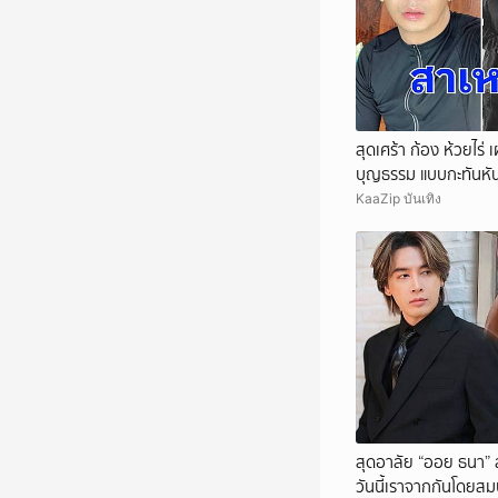
สุดเศร้า ก้อง ห้วยไร่ 
บุญธรรม แบบกะทันหั
KaaZip บันเทิง
สุดอาลัย “ออย ธนา” 
วันนี้เราจากกันโดยสม