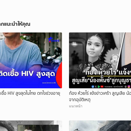
ากแนะนำให้คุณ
ิดเชื้อ HIV สูงสุดในไทย ตกใจช่วงอายุ
ก้อง ห้วยไร่ แจ้งข่าวเศร้า สูญเสีย น
จากอุบัติเหตุ
แนวหน้า