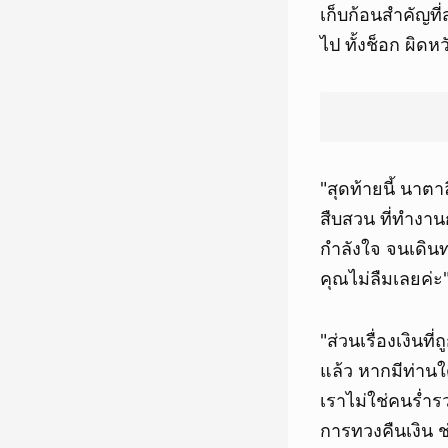
เก็บก้อนสำคัญท
ไป ทั้งช็อก ผิดห
"สุดท้ายนี้ นาต
สืบสวน ที่ทำงาน
กำลังใจ จนเดินท
คุณไม่ลืมเลยค่ะ
"ส่วนเรื่องเงินท
แล้ว หากมีท่านใ
เราไม่ใช่คนร่ำ
การทวงคืนเงิน ช