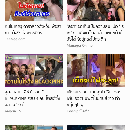
คนไม่เคยรู้ ดาราสาวดัง-อั้ม พัชรา
“ลิซ่า” ขอเก็บเป็นความลับ เมื่อ “โร
ภา แท้จริงคือพันธมิตร
เซ่” ถามถึงเคล็ดลับล็อกผมหน้าม้า
ยังไงให้อยู่ทรงไม่กระดิก
TeeNee.com
Manager Online
สุดอบอุ่น! "ลิซ่า" รวมตัว
เผ็ดจนซาวน่าแทบลุก! ปริม เดอะ
BLACKPINK ครบ 4 คน โพสต์ซึ้ง
เฟซ อวดหุ่นฟิตในบิกินี่สีขาว ทำ
ฉลอง 10 ปี
หนุ่มๆใจฟู
Amarin TV
KaaZip บันเทิง