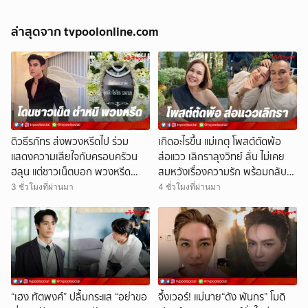
ล่าสุดจาก tvpoolonline.com
ดิวธีรภัทร ส่งพวงหรีดไป ร่วม
เกิดอะไรขึ้น แม่เกตุ โพสต์ตัดพ้อ
แสดงความเสียใจกับครอบครัวน
ส่อแวว เลิกราลุงวิทย์ ลั่น ไม่เคย
ฮลุน แต่ชาวเน็ตบอก พวงหรีด
สมหวังเรื่องความรัก พร้อมกลับ
เปลี่ยนเป็นอย่างอื่นเทอไม่มี
มารักตัวเอง
3 ชั่วโมงที่ผ่านมา
4 ชั่วโมงที่ผ่านมา
ประโยชน์ จนเกิดดราม่าเบาๆ
“เฮง ทัตพงศ์” ปลื้มกระแส “อย่าขอ
จึ้งเวอร์! แม่นาย“ดัง พันกร” โมดิ