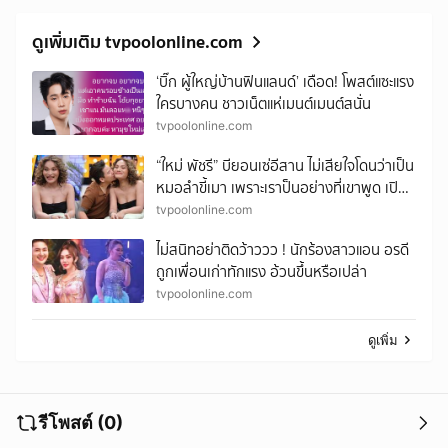
ดูเพิ่มเติม tvpoolonline.com
‘บิ๊ก ผู้ใหญ่บ้านฟินแลนด์’ เดือด! โพสต์แซะแรง
ใครบางคน ชาวเน็ตแห่เมนต์เมนต์สนั่น
tvpoolonline.com
“ใหม่ พัชรี” บียอนเซ่อีสาน ไม่เสียใจโดนว่าเป็น
หมอลำขี้เมา เพราะเราป็นอย่างที่เขาพูด เปิด
เบื้องหลังความสำเร็จ เผยจุดเริ่มต้นพบรัก
tvpoolonline.com
สาวหล่อ
ไม่สนิทอย่าติดว้าววว ! นักร้องสาวแอน อรดี
ถูกเพื่อนเก่าทักแรง อ้วนขึ้นหรือเปล่า
tvpoolonline.com
ดูเพิ่ม
รีโพสต์ (0)