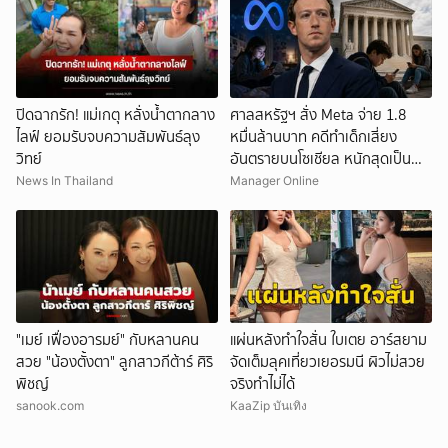
ปิดฉากรัก! แม่เกตุ หลั่งน้ำตากลาง
ศาลสหรัฐฯ สั่ง Meta จ่าย 1.8
ไลฟ์ ยอมรับจบความสัมพันธ์ลุง
หมื่นล้านบาท คดีทำเด็กเสี่ยง
วิทย์
อันตรายบนโซเชียล หนักสุดเป็น
ประวัติการณ์
News In Thailand
Manager Online
"เมย์ เฟื่องอารมย์" กับหลานคน
แผ่นหลังทำใจสั่น ใบเตย อาร์สยาม
สวย "น้องตั้งตา" ลูกสาวกีต้าร์ ศิริ
จัดเต็มลุคเที่ยวเยอรมนี ผิวไม่สวย
พิชญ์
จริงทำไม่ได้
sanook.com
KaaZip บันเทิง