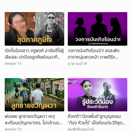
เปิดใจน้องสาว ครูพงศ์ อาลัยฮีโร่ผู้
วงการบันเทิงร้อนฉ่า! แฉสะพัด
เสียสละ ปกป้องลูกศิษย์จนนาที
ดาราหนุ่มแถวหน้า ภาพดีรัก
สุดท้าย
ครอบครัว สามีนักร้องดัง แอบซุ่ม
Amarin TV
มาดามเม้าท์
แซ่บนักธุรกิจสาว!
พ่อเผย ลูกชายขวัญผวา เหตุ
ยิ่งเศร้า"น้องพั้นซ์"ลูกบุญธรรม
สะเทือนขวัญกลางรร. ไม่กล้านอน
"ก้อง ห้วยไร่" เมื่อย้อนประวัติสุดน่า
คนเดียว
สงสาร
Amarin TV
คมชัดลึกออนไลน์