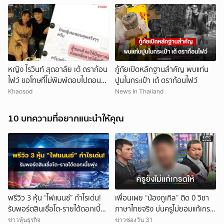
หญิง ไรวินท์ สุดอาลัย เต้ ดราก้อน
กู้ภัยเปิดหลักฐานสำคัญ พบแท่น
ไฟว์ ขอโทษที่ไม่พิมพ์ตอบไปตอน
ปูนในกระเป๋า เต้ ดราก้อนไฟว์
นั้น เผย22ปีที่รู้จัก
Khaosod
News In Thailand
10 บทความที่อยากแนะนำให้คุณ
พรีวิว 3 หุ้น “ไฟแนนซ์” กำไรเด่น!
เพื่อนเผย “น้องกูเกิล” ติด 0 วิชา
รับพอร์ตสินเชื่อโต-รายได้ดอกเบี้ย
ภาษาไทยจริง บ่นครูไม่ยอมแก้เกรด
พุ่ง
ให้
ข่าวหุ้นธุรกิจ
ข่าวช่องวัน 31