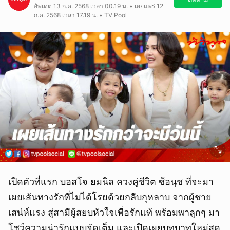
อัพเดต 13 ก.ค. 2568 เวลา 00.19 น. • เผยแพร่ 12
ก.ค. 2568 เวลา 17.19 น. • TV Pool
เปิดตัวที่แรก บอสโจ ยมนิล ควงคู่ชีวิต ซ้อนุช ที่จะมา
เผยเส้นทางรักที่ไม่ได้โรยด้วยกลีบกุหลาบ จากผู้ชาย
เสน่ห์แรง สู่สามีผู้สยบหัวใจเพื่อรักแท้ พร้อมพาลูกๆ มา
โชว์ความน่ารักแบบจัดเต็ม และเปิดเผยบทบาทใหม่สุด