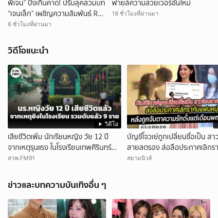
พี่เจน” ปังเกินคาด! ปรับลุคสวมบท
ฟายล์ความสวยเวอร์ชั่นใหม่
“เจนเล็ก” เผชิญความสัมพันธ์ Red
18 ชั่วโมงที่ผ่านมา
Flag ทำแฟนๆ แห่เอาใจช่วย
6 ชั่วโมงที่ผ่านมา
วิดีโอแนะนำ
วิดีโอ
เสียชีวิตเพิ่ม นักเรียนหญิง วัย 12 ปี
บัญชีโจวเย่ถูกเปลี่ยนชื่อเป็น ส
จากเหตุรุนแรง ในโรงเรียนเทพศิรินทร์
สายสตรอง ส่อลือประกาศเลิกร
นนทบุรี รวมดับแล้ว 9 ราย
หนุ่ม
สวพ.FM91
สยามนิวส์
ข่าวและบทความบันเทิงอื่น ๆ