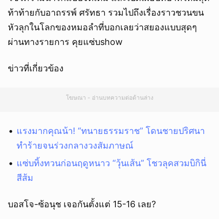
ท้าท้ายกับอาถรรพ์ ศรัทธา รวมไปถึงเรื่องราวชวนขน
หัวลุกในโลกของหมอลำที่บอกเลยว่าสยองแบบสุดๆ
ผ่านทางรายการ คุยแซ่บshow
ข่าวที่เกี่ยวข้อง
โฆษณา - อ่านบทความต่อด้านล่าง
แรงมากคุณน้า! “ทนายธรรมราช” โดนชายปริศนา
ทำร้ายจนร่วงกลางวงสัมภาษณ์
แซ่บทิ้งทวนก่อนฤดูหนาว “วุ้นเส้น” โชวลุคสวมบิกินี่
สีส้ม
บอสโจ-ซ้อนุช เจอกันตั้งแต่ 15-16 เลย?