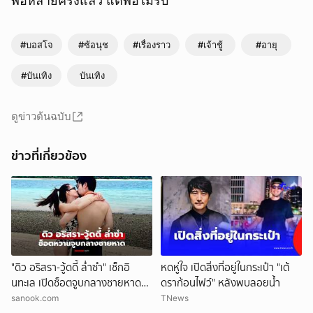
พ่อหลายครั้งแล้ว แต่พ่อไม่รับ
#บอสโจ
#ซ้อนุช
#เรื่องราว
#เจ้าชู้
#อายุ
#บันเทิง
บันเทิง
ดูข่าวต้นฉบับ
ข่าวที่เกี่ยวข้อง
"ดิว อริสรา-วู้ดดี้ ล่ำซำ" เช็กอิ
หดหู่ใจ เปิดสิ่งที่อยู่ในกระเป๋า "เต้
นทะเล เปิดช็อตจูบกลางชายหาด
ดราก้อนไฟว์" หลังพบลอยน้ำ
หวานฉ่ำมาก
sanook.com
TNews