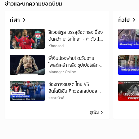
ข่าวและบทความยอดนิยม
กีฬา
ทั่วไป
ลิเวอร์พูล บรรลุข้อตกลงเบื้อง
ต้นคว้า บาร์กโกลา - ค่าตัว 128
ล้านยูโร
Khaosod
พี่เจ็บน้องพ่าย! ตะวันฉาย
โพสต์เศร้า หลัง ซุปเปอร์เล็ก-
นาบิล ปราชัยศึก ONE
Manager Online
ช่องทางชมสด ไทย VS
อินโดนีเซีย ศึกวอลเลย์บอล
หญิง ซี วี คัพ 2026
สยามนิวส์
ดูเพิ่ม