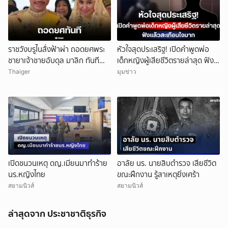
ราชวังบรูไนสั่งฟ้าผ่า ถอดยศพระ
หัวใจสุดประเสริฐ! เปิดคำพูดพ่อ
ชายาเจ้าชายอับดุล มาลิก ทันที
เด็กหญิงผู้เสียชีวิตรายล่าสุด ฟัง
อ้างพฤติกรรมกระทบพระเกียรติ
แล้วสะเทือนใจมาก
Thaiger
มุมข่าว
ราชวงศ์
เปิดชนวนเหตุ ดญ.เมียนมาทำร้าย
อาลัย นร. นายสิบตำรวจ เสียชีวิต
นร.หญิงไทย
ขณะฝึกงาน รู้สาเหตุยิ่งเศร้า
สยามนิวส์
สยามนิวส์
ล่าสุดจาก ประชาชาติธุรกิจ