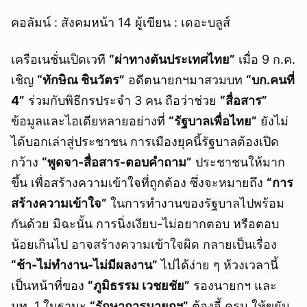
คอลัมน์ : สังคมหน้า 14 ผู้เขียน : เดอะบลูส์
เครือเนชั่นเปิดเวที
“ผ่าทางตันประเทศไทย”
เมื่อ 9 ก.ค.
เชิญ
“ทักษิณ ชินวัตร”
อดีตนายกฯมาสวมบท
“บก.คนที่
4”
ร่วมกับพิธีกรประจำ 3 คน ถือว่าช่วย
“สื่อสาร”
ข้อมูลและไอเดียหลายอย่างที่
“รัฐบาลเพื่อไทย”
ยังไม่
ได้บอกเล่าสู่ประชาชน การเมืองยุคนี้รัฐบาลต้องเปิด
กว้าง
“พูดจา-สื่อสาร-ตอบคำถาม”
ประชาชนให้มาก
ขึ้น เพื่อสร้างความเข้าใจที่ถูกต้อง ซึ่งจะหมายถึง
“การ
สร้างความเข้าใจ”
ในการทำงานของรัฐบาลไปพร้อม
กันด้วย มิฉะนั้น การนิ่งเงียบ-ไม่อยากตอบ หรือตอบ
น้อยเกินไป อาจสร้างความเข้าใจผิด กลายเป็นเรื่อง
“ช้า-ไม่ทำงาน-ไม่มีผลงาน”
ไปได้ง่าย ๆ ห้วงเวลานี้
เป็นหน้าที่ของ
“ภูมิธรรม เวชยชัย”
รองนายกฯ และ
มท. 1 ในฐานะ
“รักษาการนายกฯ”
ต้องจี้ ครม.ให้ขยัน