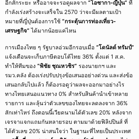
อีกสักระยะ หรืออาจจะรอดูผลจาก
“โอซากา-ญี่ปุ่น”
ที่
กำลังเร่งสร้างจะเสร็จใน 2570 ว่าจะมีผลตามเป้า
หมายที่ญี่ปุ่นต้องการใช้
“กระตุ้นการท่องเที่ยว-
เศรษฐกิจ”
ได้มากน้อยแค่ไหน
การเมืองไทย ๆ รัฐบาลอ่วมอีกรอบเมื่อ
“โดนัลด์ ทรัมป์”
แจ้งเตือนจะเก็บภาษีตอบโต้ไทย 36% ตั้งแต่ 1 ส.ค.
ทำให้ทีมของ
“พิชัย ชุณหวชิร”
รองนายกฯ และ
รมว.คลัง ต้องเร่งปรับปรุงข้อเสนออย่างด่วน และส่งข้อ
เสนอกลับไปแล้ว ก็ต้องรอดูว่าผลจะออกมาอย่างไร
ทางไทยเสนอแนวทาง 0% สำหรับสินค้านำเข้าหลาย
รายการ และลุ้นว่าตัวเลขของไทยจะลดลงจาก 36%
สักเท่าไหร่ ถึงตอนนี้เวียดนามได้ตัวเลข 20% หลังจาก
เจรจาแจกแถมกันหลายรอบ ตามมาด้วยฟิลิปปินส์ ที่
ได้ตัวเลข 20% น่าสนใจว่า ในฐานะที่ไทยเป็นประเทศ