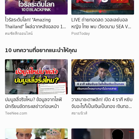
ไวรัลระดับโลก! "Amazing
LIVE ถ่ายทอดสด วอลเลย์บอล
Thailand" โผล่ฉากหลังฉลอง 10
หญิง ไทย พบ เวียดนาม SEA V
ปี BLACKPINK
Cup 2026 วันนี้
คมชัดลึกออนไลน์
PostToday
10 บทความที่อยากแนะนำให้คุณ
ปมบูลลี่จริงไหม? ข้อมูลจากไลฟ์
วาสนาชะตาพลิก! เปิด 4 ราศี หยิบ
นักเรียนขัดกระแสข่าวก่อนหน้า
จับอะไรก็เป็นเงินเป็นทอง เงินทอง
ไหลมาเทมาไม่ขาดสาย
TeeNee.com
สยามนิวส์