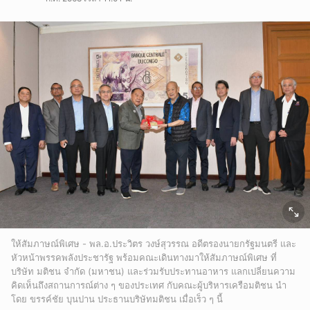
ให้สัมภาษณ์พิเศษ - พล.อ.ประวิตร วงษ์สุวรรณ อดีตรองนายกรัฐมนตรี และ
หัวหน้าพรรคพลังประชารัฐ พร้อมคณะเดินทางมาให้สัมภาษณ์พิเศษ ที่
บริษัท มติชน จำกัด (มหาชน) และร่วมรับประทานอาหาร แลกเปลี่ยนความ
คิดเห็นถึงสถานการณ์ต่าง ๆ ของประเทศ กับคณะผู้บริหารเครือมติชน นำ
โดย ขรรค์ชัย บุนปาน ประธานบริษัทมติชน เมื่อเร็ว ๆ นี้