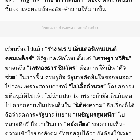
ชี้แจง และตอบข้อสงสัย-คำถามให้มากขึ้น
โฆษณา - อ่านบทความต่อด้านล่าง
เรียบร้อยไปแล้ว
“ร่าง พ.ร.บ.เอ็นเตอร์เทนเมนต์
คอมเพล็กซ์”
ที่รัฐบาลเพื่อไทย ตั้งแต่
“เศรษฐา ทวีสิน”
มาจนถึง
“แพทองธาร ชินวัตร”
ต้องการให้เป็น
“ตัว
ช่วย”
ในการฟื้นเศรษฐกิจ รัฐบาลตัดสินใจขอถอนออก
ไปก่อน เพราะสถานการณ์
“ไม่เอื้ออำนวย”
โดยสภาลง
มติอนุมัติไปแล้ว ไม่น่าแปลกใจ เพราะถ้ายังเดินกันต่อ
ไป อาจกลายเป็นประเด็นใน
“นิติสงคราม”
อีกเรื่องก็ได้
ถือว่าลดภาระรัฐบาลในยาม
“เผชิญมรสุมหนัก”
ไป
หลายดีกรี ถือว่าเป็นการ
“หยั่งเสียง”
ขอความเห็น-
ความเข้าใจของสังคม ซึ่งพอสรุปได้ว่า ยังต้องใช้เวลา