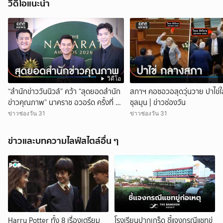
วิดีโอแนะนำ
วิดีโอ
“สำนักข่าววันนิวส์” คว้า “สุดยอดสำนัก
สภาฯ คอซอวอสุดวุ่นวาย ปาไข่ใส
ข่าวคุณภาพ” นาคราช อวอร์ด ครั้งที่ 8 |
ชุลมุน | ข่าวช่องวัน
ข่าวช่องวัน
ข่าวช่องวัน 31
ข่าวช่องวัน 31
ข่าวและบทความไลฟ์สไตล์อื่น ๆ
Harry Potter ทั้ง 8 เรื่องเตรียม
โรงเรียนปากเกร็ด ชี้แจงกรณีแชทขู่