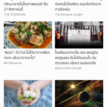
กลับมาฉายในโรงภาพยนตร์ เริ่ม
ก่อเหตุในโรงเรียน ยอมรับเกิดจาก
27 สิงหาคมนี้
การล้อเล่น
THE STANDARD
The Bangkok Insight
“ผัดฉ่า” คำว่าฉ่าไม่ได้มาจากเสียง
โรงเรียนปากเกร็ด แจง แชตขู่ก่อ
กระทะ แล้วมาจากอะไร?
เหตุรุนแรง ยันไม่นิ่งนอนใจ เร่ง
ตรวจสอบ-เข้มความปลอดภัย
ศิลปวัฒนธรรม
MATICHON ONLINE