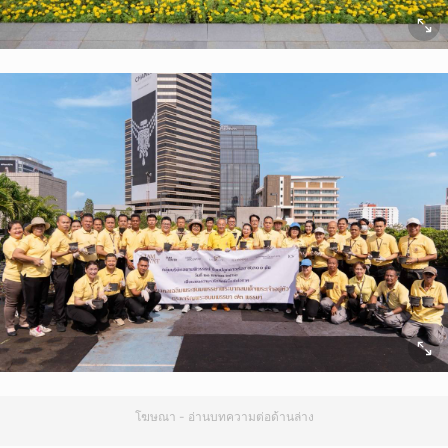
โฆษณา - อ่านบทความต่อด้านล่าง