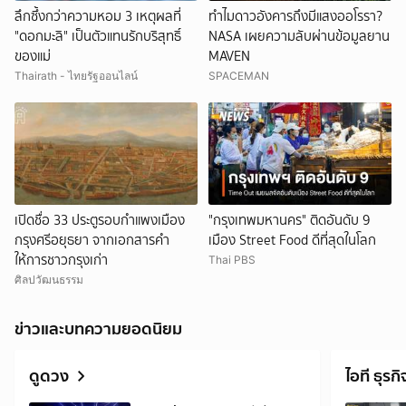
ลึกซึ้งกว่าความหอม 3 เหตุผลที่
ทำไมดาวอังคารถึงมีแสงออโรรา?
"ดอกมะลิ" เป็นตัวแทนรักบริสุทธิ์
NASA เผยความลับผ่านข้อมูลยาน
ของแม่
MAVEN
Thairath - ไทยรัฐออนไลน์
SPACEMAN
เปิดชื่อ 33 ประตูรอบกำแพงเมือง
"กรุงเทพมหานคร" ติดอันดับ 9
กรุงศรีอยุธยา จากเอกสารคำ
เมือง Street Food ดีที่สุดในโลก
ให้การชาวกรุงเก่า
Thai PBS
ศิลปวัฒนธรรม
ข่าวและบทความยอดนิยม
ดูดวง
ไอที ธุรกิ