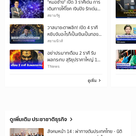
"หมอช้าง" เปิด 3 ราศีเด่น การ
เดินทางให้โชค เงินปัง รักเด่น
งานรุ่ง
สยามรัฐ
วาสนาชะตาพลิก! เปิด 4 ราศี
หยิบจับอะไรก็เป็นเงินเป็นทอง
เงินทองไหลมาเทมาไม่ขาดสาย
สยามนิวส์
อย่าประมาทเตือน 2 ราศี รับ
ผลกระทบ สุริยุปราคาใหญ่ 12
ส.ค. นี้
TNews
ดูเพิ่ม
ดูเพิ่มเติม ประชาชาติธุรกิจ
สังคมหน้า 14 : ผ่าทางตันประเทศไทย - นิติ