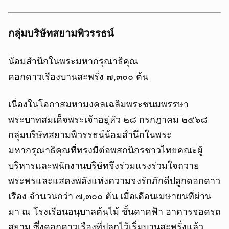
กลุ่มบริษัทสยามพิวรรธน์
น้อมสำนึกในพระมหากรุณาธิคุณ
ดอกดาวเรืองบานสะพรั่ง ๗,๓๐๐ ต้น
เนื่องในโอกาสมหามงคลเฉลิมพระชนมพรรษา
พระบาทสมเด็จพระเจ้าอยู่หัว ๒๘ กรกฎาคม ๒๕๖๘
กลุ่มบริษัทสยามพิวรรธน์น้อมสำนึกในพระ
มหากรุณาธิคุณที่ทรงมีต่อพสกนิกรชาวไทยคณะผู้
บริหารและพนักงานบริษัทจึงร่วมแรงร่วมใจถวาย
พระพรและแสดงพลังแห่งความจงรักภักดีปลูกดอกดาว
เรือง จำนวนกว่า ๗,๓๐๐ ต้น เมื่อเดือนเมษายนที่ผ่าน
มา ณ โรงเรือนอนุบาลต้นไม้ ชั้นดาดฟ้า อาคารจอดรถ
สยาม ซึ่งดอกดาวเรืองที่ปลูกไว้เริ่มบานสะพรั่งแล้ว