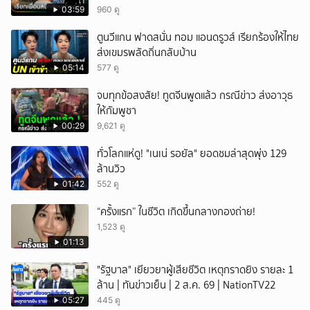
03:59
960 ดู
ตูนวีแกน ฟาดสนั่น ทอม แอนดรูวส์ เรียกร้องให้ไทย
ส่งเขมรพลัดถิ่นกลับบ้าน
05:14
577 ดู
จบทุกข้อสงสัย! ทูตจีนพูดแล้ว กรณีข่าว ส่งอาวุธ
ให้กัมพูชา
00:29
9,621 ดู
ทั่วโลกแห่ดู! "เนเน่ รอยัล" ยอดชมล่าสุดพุ่ง 129
ล้านวิว
01:42
552 ดู
“ครั้งแรก” ในชีวิต เกิดขึ้นกลางกองถ่าย!
1,523 ดู
01:13
"รัฐบาล" เยียวยาผู้เสียชีวิต เหตุกราดยิง รายละ 1
ล้าน | ทันข่าวเย็น | 2 ส.ค. 69 | NationTV22
05:27
445 ดู