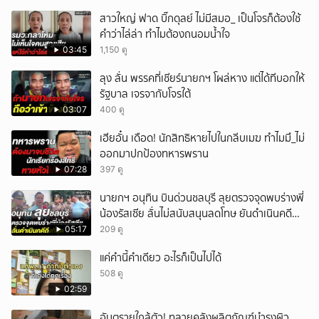
สาวใหญ่ ฟาด บิ๊กดุลย์ ไม่มีสมอ_ เป็นโจรก็ต้องใช้
คำว่าไล่ล่า ทำไมต้องถนอมน้ำใจ
03:45
1,150 ดู
ลุง ลั่น พรรคที่เชียร์นายกฯ โผล่หาง แต่ได้ทีบอกให้
รัฐบาล เจรจากับโจรใต้
03:07
400 ดู
เฮียอั๋น เดือด! นักสิทธิหายไปในกลีบเมฆ ทำไมมึ_ไม่
ออกมาปกป้องทหารพราน
07:28
397 ดู
นายกฯ อนุทิน บินด่วนชลบุรี ลุยตรวจจุดพบร่างพี่
น้องรัสเซีย ลั่นไม่สนับสนุนลดโทษ ยันดำเนินคดี
ถึงที่สุด
05:17
209 ดู
แค่คำนี้คำเดียว อะไรก็เป็นไปได้
508 ดู
02:59
อันตรายใกล้ตัว! ทลายคลังผลิตภัณฑ์บำรุงผิว