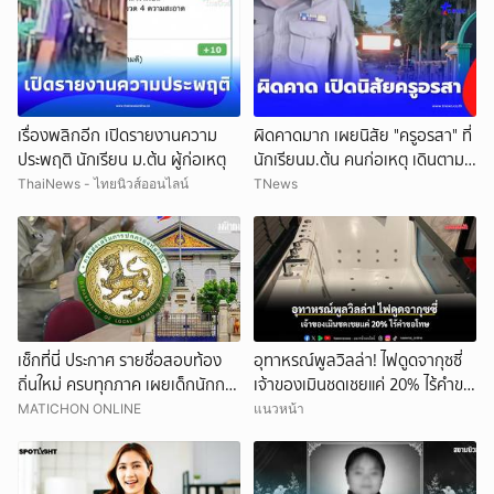
เรื่องพลิกอีก เปิดรายงานความ
ผิดคาดมาก เผยนิสัย "ครูอรสา" ที่
ประพฤติ นักเรียน ม.ต้น ผู้ก่อเหตุ
นักเรียนม.ต้น คนก่อเหตุ เดินตาม
หา
ThaiNews - ไทยนิวส์ออนไลน์
TNews
เช็กที่นี่ ประกาศ รายชื่อสอบท้อง
อุทาหรณ์พูลวิลล่า! ไฟดูดจากุซซี่
ถิ่นใหม่ ครบทุกภาค เผยเด็กนักการ
เจ้าของเมินชดเชยแค่ 20% ไร้คำขอ
เมืองดังหลุดอื้อ
โทษ
MATICHON ONLINE
แนวหน้า