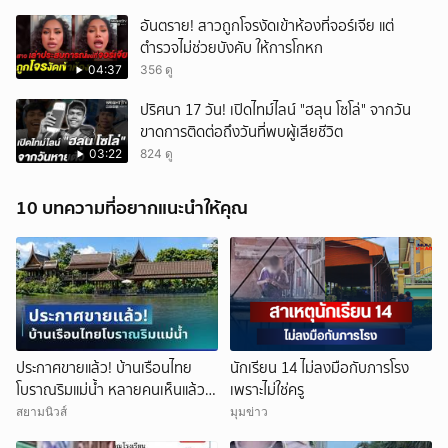
อันตราย! สาวถูกโจรงัดเข้าห้องที่จอร์เจีย แต่
ตำรวจไม่ช่วยบังคับ ให้การโกหก
04:37
356 ดู
ปริศนา 17 วัน! เปิดไทม์ไลน์ "ฮลุน โซโล่" จากวัน
ขาดการติดต่อถึงวันที่พบผู้เสียชีวิต
03:22
824 ดู
10 บทความที่อยากแนะนำให้คุณ
ประกาศขายแล้ว! บ้านเรือนไทย
นักเรียน 14 ไม่ลงมือกับภารโรง
โบราณริมแม่น้ำ หลายคนเห็นแล้ว
เพราะไม่ใช่ครู
จำได้ เคยเป็นฉากหนังดัง
สยามนิวส์
มุมข่าว