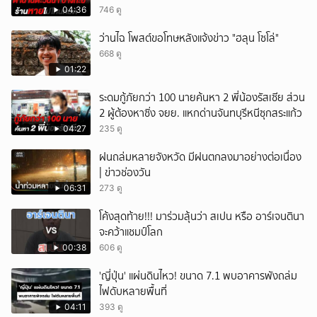
04:36
746 ดู
ว่านไฉ โพสต์ขอโทษหลังแจ้งข่าว "ฮลุน โซโล่"
668 ดู
01:22
ระดมกู้ภัยกว่า 100 นายค้นหา 2 พี่น้องรัสเซีย ส่วน
2 ผู้ต้องหาซิ่ง จยย. แหกด่านจันทบุรีหนีซุกสระแก้ว
04:27
235 ดู
ฝนถล่มหลายจังหวัด มีฝนตกลงมาอย่างต่อเนื่อง
| ข่าวช่องวัน
06:31
273 ดู
โค้งสุดท้าย!!! มาร่วมลุ้นว่า สเปน หรือ อาร์เจนตินา
จะคว้าแชมป์โลก
00:38
606 ดู
'ญี่ปุ่น' แผ่นดินไหว! ขนาด 7.1 พบอาคารพังถล่ม
ไฟดับหลายพื้นที่
04:11
393 ดู