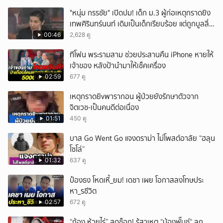
"หนุ่ม กรรชัย" เปิดปม! เด็ก ม.3 ผู้ก่อเหตุกราดยิง
เทพศิรินทร์นนท์ เดิมเป็นเด็กเรียบร้อย แต่ถูกบูลลี่
หนัก คาดแรงกดดันสะสมกลายเป็นแรงแค้น จนก่อ
00:46
2,628 ดู
เหตุสลด
ทีโฟน พระรามสาม ช่วยประสานคืน iPhone หายให้
เจ้าของ หลังป้านำมาให้เช็คเครื่อง
02:59
677 ดู
เหตุกราดยิvพารากอน ผู้ป่วยยังรักษาตัวจาก
จิตเวช-เป็นคนดีต่อเนื่อง
01:51
450 ดู
บาส Go Went Go แจงดราม่า ไม่โพสต์อาลัย “ฮลุน
โซโล่”
01:32
637 ดู
ป๋องธง โหดเหี้_ยม! เดชา เผย โอกาสลงโทษประ
หา_รชีวิต
02:57
672 ดู
“ก้อง ห้วยไร่” สุดช็อก! รู้สาเหตุ “น้องพั๊นซ์“ ลูก