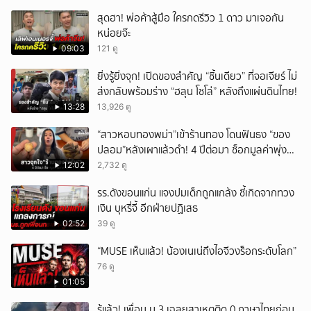
สุดฮา! พ่อค้าสู้มือ ใครกดรีวิว 1 ดาว มาเจอกัน
หน่อยจ๊ะ
09:03
121 ดู
ยิ่งรู้ยิ่งจุก! เปิดของสำคัญ “ชิ้นเดียว” ที่จอเจียร์ ไม่
ส่งกลับพร้อมร่าง “ฮลุน โซโล่” หลังถึงแผ่นดินไทย!
13:28
13,926 ดู
“สาวหอบทองพม่า”เข้าร้านทอง โดนฟันธง “ของ
ปลอม”หลังเผาแล้วดำ! 4 ปีต่อมา ช็อกมูลค่าพุ่ง
มหาศาล!
12:02
2,732 ดู
รร.ดังขอนแก่น แจงปมเด็กถูกแกล้ง ชี้เกิดจากทวง
เงิน บุหรี่จี้ อีกฝ่ายปฏิเสธ
02:52
39 ดู
“MUSE เห็นแล้ว! น้องเนเน่ถึงไอจีวงร็อกระดับโลก”
76 ดู
01:05
รู้แล้ว! เพื่อน ม.3 เฉลยสาเหตุติด 0 ภาษาไทยก่อน