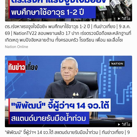
วิดีโอ
ตร.เร่งหาแรงจูงใจมือยิv พบศึกษาใช้อาวุธ 1-2 ปี | ทันข่าวเที่ยง | 9 ส.ค.
69 | NationTV22 สอบพยานแล้ว 17 ปาก เร่งตรวจมือถือและหลักฐานที่
เกิดเหตุ พบปัจจัยหลายด้าน ทั้งครอบครัว โรงเรียน เพื่อน และสื่อโซเ
Nation Online
วิดีโอ
"พิพัฒน์" จี้ผู้ว่าฯ 14 จว.ใต้ สแตนด์บายรับมือน้ำท่วม | ทันข่าวเที่ยง | 9