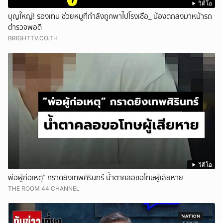
วิดีโอ
บุญใหญ่! รองเทน ช่วยหมูที่กำลังถูกพาไปโรงเชือ_ น้องตกลงมาหน้ารถ
ตำรวจพอดี
BRIGHTTV.CO.TH
วิดีโอ
พ่อผู้ก่อเหตุ” กราดยิงเทพศิรินทร์ น้ำตาคลอขอโทษผู้เสียหาย
THE ROOM 44 CHANNEL