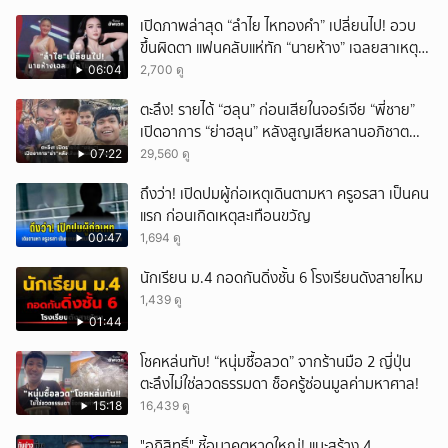
เปิดภาพล่าสุด “ลำไย ไหทองคำ” เปลี่ยนไป! อวบ
ขึ้นผิดตา แฟนคลับแห่ทัก “นายห้าง” เฉลยสาเหตุ
ชัด!
06:04
2,700 ดู
ตะลึง! รายได้ “ฮลุน” ก่อนเสียในจอร์เจีย “พี่ชาย”
เปิดอาการ “ย่าฮลุน” หลังสูญเสียหลานอภิชาต
บุตร!
07:22
29,560 ดู
ถึงว่า! เปิดปมผู้ก่อเหตุเดินตามหา ครูอรสา เป็นคน
แรก ก่อนเกิดเหตุสะเทือนขวัญ
00:47
1,694 ดู
นักเรียน ม.4 กอดกันดิ่งชั้น 6 โรงเรียนดังสายไหม
1,439 ดู
01:44
โชคหล่นทับ! “หนุ่มซื้อลวด” จากร้านมือ 2 ญี่ปุ่น
ตะลึงไม่ใช่ลวดธรรมดา ช็อครู้ซ่อนมูลค่ามหาศาล!
15:18
16,439 ดู
"อภิสิทธิ์" ชี้อนาคตหาดใหญ่! แนะสร้าง 4