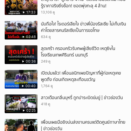
รู้ราคาจริงยิ่งช็อก! ยอดพุ่งทะลุ 4 ล้าน!
17:33
13,106 ดู
นับถือใจ! ไรเดอร์เสียใจ ข่าวพี่น้องรัสเซีย ไม่เก็บเงิน
ค่าโดยสารคนรัสเซียเป็นการขอโทษ
02:48
634 ดู
สุดเศร้า ครอบครัวรับศwผู้เสียชีวิต เหตุยิvใน
โรงเรียนเทพศิรินทร์ นนทบุรี
00:36
249 ดู
เปิดปมแล้ว! เพื่อนสนิทเผยปัญหาที่ผู้ก่อเหตุเคย
พูดถึง ก่อนเกิดเหตุสะเทือนขวัญ
00:40
1,764 ดู
สาวเตือนกลิ่นบุหรี่ ถูกปาระเบิดข่มขู่ | ข่าวช่องวัน
418 ดู
02:25
เพื่อนเผยมือยิงบ่นส่งงานครบแต่ติดศูนย์ภาษาไทย
| ข่าวช่องวัน