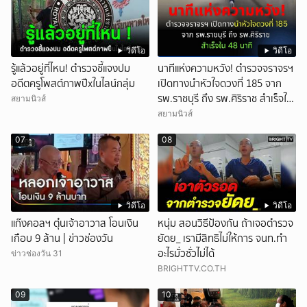
วิดีโอ
วิดีโอ
รู้แล้วอยู่ที่ไหน! ตำรวจชี้แจงปม
นาทีแห่งความหวัง! ตำรวจจราจรฯ
อดีตครูโพสต์ภาพปืxในไลน์กลุ่ม
เปิดทางนำหัวใจดวงที่ 185 จาก
รพ.ราชบุรี ถึง รพ.ศิริราช สำเร็จใน
สยามนิวส์
48 นาที
สยามนิวส์
07
08
วิดีโอ
วิดีโอ
แก๊งคอลฯ ตุ๋นเจ้าอาวาส โอนเงิน
หนุ่ม สอนวิธีป้องกัน ถ้าเจอตำรวจ
เกือบ 9 ล้าน | ข่าวช่องวัน
ยัดย_ เรามีสิทธิไม่ให้การ จนท.ทำ
อะไรมั่วซั่วไม่ได้
ข่าวช่องวัน 31
BRIGHTTV.CO.TH
09
10