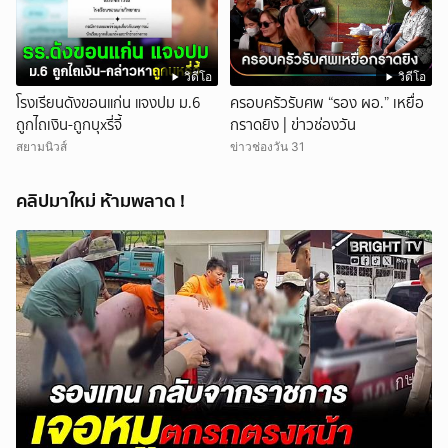
วิดีโอ
วิดีโอ
โรงเรียนดังขอนแก่น แจงปม ม.6
ครอบครัวรับศพ “รอง ผอ.” เหยื่อ
ถูกไถเงิน-ถูกบุxรี่จี้
กราดยิง | ข่าวช่องวัน
สยามนิวส์
ข่าวช่องวัน 31
คลิปมาใหม่ ห้ามพลาด !