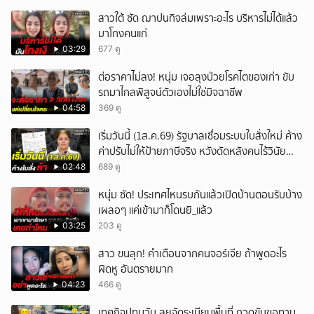
สาวใต้ ซัด ฌาปนกิจล่มเพราะอะไร บริหารไม่ได้แล้ว
มาโกงคนแก่
03:29
677 ดู
ต่อราคาไม่ลง! หนุ่ม เจอลุงป่วยโรคไตของเก่า ขับ
รถมาไกลพิสูจน์ตัวเองไม่ใช่มิจฉาชีพ
04:58
369 ดู
เริ่มวันนี้ (1ส.ค.69) รัฐบาลเชื่อมระบบใบสั่งใหม่ ค้าง
ค่าปรับไม่ให้ป้ายภาษีจริง หวังดัดหลังคนไร้วินัย
จราจร
02:48
689 ดู
หนุ่ม ซัด! ประเทศไหนรบกันแล้วเปิดบ้านตอนรับบ้าง
เผลอๆ แค่เข้ามาก็โดนยิ_แล้ว
03:25
203 ดู
สาว ขนลุก! คำเตือนจากคนจอร์เจีย ถ้าพูดอะไร
ผิดหู อันตรายมาก
04:23
466 ดู
เทศกิจปทุมวัน ลุยจัดระเบียบพื้นที่ กวดขันขอทาน