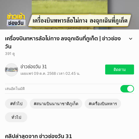
เครื่องบินทหารล้อไม่กาง ลงฉุกเฉินที่ภูเก็ต | ข่าวช่อง
วัน
391 ดู
สนามบินนานาชาติภูเก็ต กลับมาเปิดใช้งานทางวิ่งได้ตามปกติแล้ว หลังต้อง
ข่าวช่องวัน 31
ประกาศปิดรันเวย์ชั่วคราวเกือบ 3 ชั่วโมง เมื่อวานนี้ เนื่องจาก เครื่องบินลาด
ติดตาม
เผยแพร่ 09 ต.ค. 2568 เวลา 02.45 น.
ตระเวนของกองทัพเรือ ประสบปัญหาชุดล้อไม่ทำงานขณะลงจอดฉุกเฉิน
เล่นอัตโนมัติ
#ทั่วไป
#สนามบินนานาชาติภูเก็ต
#เครื่องบินทหาร
ทั่วไป
คลิปล่าสุดจาก ข่าวช่องวัน 31