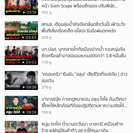
หน้า Siam Scape พร้อมยึดของ-ปรับพินัย
แผงลอย
03:18
633 ดู
สทนช. เตือนลุ่มน้ำยังเฉียดล้นตลิ่งวันนี้! เฝ้าระวัง
พื้นที่เสี่ยงร้อยเอ็ด-ยโสธร รับมือฝนตกหนัก
03:43
208 ดู
บก.ปอศ. บุกทลายโกดังเมืองปากน้ำ รวบหนุ่มจีน
ยึดเครื่องสำอางปลอมแบรนด์ดังกว่า 1.8 หมื่นชิ้น
03:02
736 ดู
"ครอบครัว" ยืนยัน "ฮลุน" เสียชีวิตที่จอร์เจีย | ข่าว
ช่องวัน
09:36
376 ดู
อาจารย์อุ๋ย กางกฎหมายปม ฮลุน โซโล่ ดับปริศนา
ชี้ไทยใช้หลักถ้อยทีถ้อยปฏิบัติตามหาความจริงได้
แม้ไร้สนธิสัญญา
09:08
556 ดู
หนุ่ม ตกใจ! ตำนานตะวันนา บางกะปิ เหมือนห้าง
ร้าง แต่ยังมีสินค้าดีๆ อยากให้คนมาเดิน