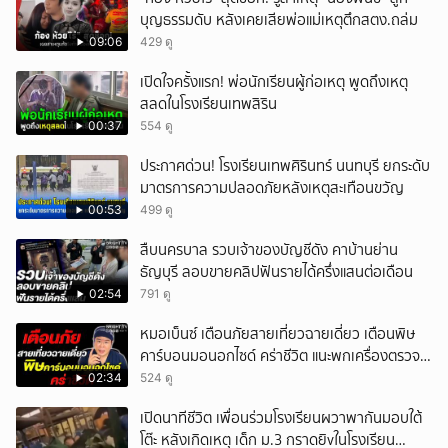
บุญธรรมดับ หลังเคยเสียพ่อแม่เหตุตึกสตง.ถล่ม
09:06
429 ดู
เปิดใจครั้งแรก! พ่อนักเรียนผู้ก่อเหตุ พูดถึงเหตุ
สลดในโรงเรียนเทพสิริน
00:37
554 ดู
ประกาศด่วน! โรงเรียนเทพศิรินทร์ นนทบุรี ยกระดับ
มาตรการความปลอดภัยหลังเหตุสะเทือนขวัญ
00:53
499 ดู
สืบนครบาล รวบเจ้าของบัญชีดัง คาบ้านย่าน
ธัญบุรี ลอบขายคลิปฟันรายได้ครึ่งแสนต่อเดือน
02:54
791 ดู
หมอเบ็นซ์ เตือนภัยสายเที่ยวฉายเดี่ยว เตือนพิษ
คาร์บอนมอนอกไซด์ คร่าชีวิต แนะพกเครื่องตรวจ
วัดติดตัว
02:34
524 ดู
เปิดนาทีชีวิต เพื่อนร่วมโรงเรียนผวาพากันมอบใต้
โต๊ะ หลังเกิดเหตุ เด็ก ม.3 กราดยิvในโรงเรียน