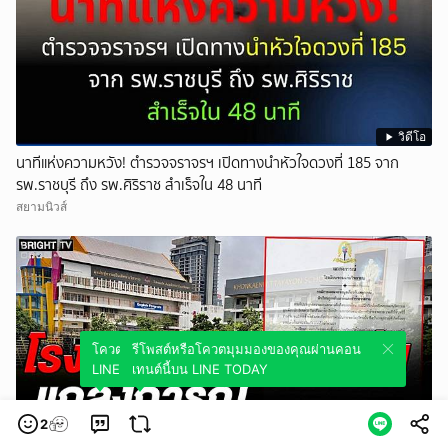
วิดีโอ
นาทีแห่งความหวัง! ตำรวจจราจรฯ เปิดทางนำหัวใจดวงที่ 185 จาก
รพ.ราชบุรี ถึง รพ.ศิริราช สำเร็จใน 48 นาที
สยามนิวส์
โควตมุมมองของคุณผ่านคอนเทนต์นี้บน
รีโพสต์หรือโควตมุมมองของคุณผ่านคอน
LINE TODAY
เทนต์นี้บน LINE TODAY
2