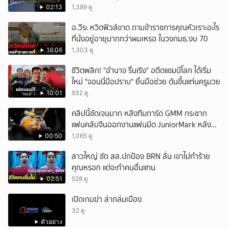
เทพศิรินทร์นนท์ แบบไม่เลือกหน้า เสียงปืนดังสนั่น
02:13
1,389 ดู
หวั่นไหว
อ.วีระ หวิดฟิวส์ขาด ถามข้าราชการคุณหัวเราะอะไร
ที่นั่งอยู่อายุมากกว่าผมเหรอ ในวงกมธ.งบ 70
16:06
1,303 ดู
ชีวิตพลิก! "อำนาจ รื่นเริง" อดีตแชมป์โลก ได้เริ่ม
ใหม่ "จอนนี่มือปราบ" ยื่นมือช่วย ดันขึ้นแท่นครูมวย
10:01
932 ดู
คลิปนี้ชัดเจนมาก หลังทีมการ์ด GMM กระชาก
แฟนคลับจีนออกงานแฟนมีต JuniorMark หลัง
ฝ่าฝืนกติกาจองคิว
00:50
1,065 ดู
สาวใหญ่ ซัด สส.ปกป้อง BRN ลั่น เขาไม่ทำร้าย
คุณหรอก แต่จะทำคนอื่นแทน
02:51
528 ดู
เปิดเกมฆ่า ล่าถล่มเมือง
32 ดู
ตัวอย่าง