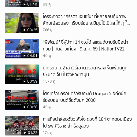
01:40
63 ดู
ใครจะคิดว่า "ศรีริต้า เจนเซ่น" ที่หลายคนคุ้นภาพ
ลักษณ์สวยสง่า เรียบร้อย จะมีมุมโบ๊ะบ๊ะและโก๊ะๆ ให้
ได้อมยิ้มเหมือนกัน งานนี้ทำเอาแฟนๆ ทั้งเอ็นดูทั้ง
00:25
766 ดู
หัวเราะ
"พิพัฒน์" จี้ผู้ว่าฯ 14 จว.ใต้ สแตนด์บายรับมือน้ำ
ท่วม | ทันข่าวเที่ยง | 9 ส.ค. 69 | NationTV22
04:01
40 ดู
นักเรียน ม.2 เล่าวิธีเอาตัวรอด หลังเห็นเพื่อนถูก
ยิxบาดเจ็บ ในจังหวะชุลมุน
00:59
1,573 ดู
โศกเศร้า! ครอบครัวรับศxเต้ Dragon 5 อดีตนัก
ร้องบอยแบนด์ชื่อดังยุค 2000
00:28
49 ดู
ภารกิจนำส่งอวัยวะหัวใจ ดวงที่ 184 จากดอนเมือง
ไป รพ.ศิริราช สำเร็จลุล่วง
01:22
174 ดู