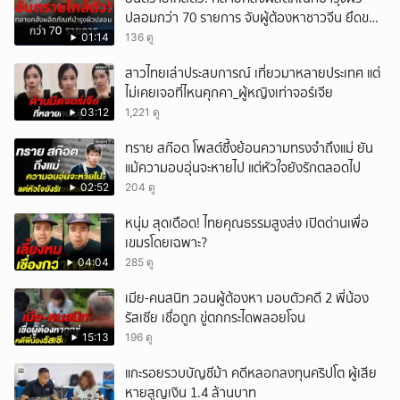
ปลอมกว่า 70 รายการ จับผู้ต้องหาชาวจีน ยึดของ
ยกเลิก
กลางเพียบ
01:14
136 ดู
สาวไทยเล่าประสบการณ์ เที่ยวมาหลายประเทศ แต่
ไม่เคยเจอที่ไหนคุกคา_ผู้หญิงเท่าจอร์เจีย
03:12
1,221 ดู
ทราย สก๊อต โพสต์ซึ้งย้อนความทรงจำถึงแม่ ยัน
แม้ความอบอุ่นจะหายไป แต่หัวใจยังรักตลอดไป
02:52
204 ดู
หนุ่ม สุดเดือด! ไทยคุณธรรมสูงส่ง เปิดด่านเพื่อ
เขมรโดยเฉพาะ?
04:04
285 ดู
เมีย-คนสนิท วอนผู้ต้องหา มอบตัวคดี 2 พี่น้อง
รัสเซีย เชื่อถูก ขู่ตกกระไดพลอยโจน
15:13
196 ดู
แกะรอยรวบบัญชีม้า คดีหลอกลงทุนคริปโต ผู้เสีย
หายสูญเงิน 1.4 ล้านบาท