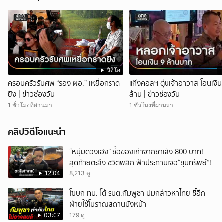
วิดีโอ
ครอบครัวรับศพ “รอง ผอ.” เหยื่อกราด
แก๊งคอลฯ ตุ๋นเจ้าอาวาส โอนเงิน
ยิง | ข่าวช่องวัน
ล้าน | ข่าวช่องวัน
1 ชั่วโมงที่ผ่านมา
1 ชั่วโมงที่ผ่านมา
คลิปวิดีโอแนะนำ
“หนุ่มดวงเฮง” ซื้อของเก่าจากซาเล้ง 800 บาท!
สุดท้ายตะลึง ชีวิตพลิก ฟ้าประทานเจอ“ขุมทรัพย์”!
12:04
8,213 ดู
โฆษก ทบ. โต้ รมต.กัมพูชา ปมกล่าวหาไทย ชี้อีก
ฝ่ายใช้โบราณสถานบังหน้า
03:07
179 ดู