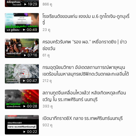
เท่าไหร่?
19:29
866 ดู
โรงเรียนดังขอนแก่น แจงปม ม.6 ถูกไถเงิน-ถูกบุxรี่
จี้
00:49
23 ดู
ครอบครัวรับศพ “รอง ผอ.” เหยื่อกราดยิง | ข่าว
ช่องวัน
07:16
61 ดู
กรมอุตุนิยมวิทยา อัปเดตสถานการณ์พายุหมุน
เขตร้อนในมหาสมุทรแปซิฟิกตะวันตกและทะเลจีนใต้
00:47
212 ดู
สถานทูตจีนเคลื่อนไหวแล้ว! หลังเกิดเหตุสะเทือน
ขวัญ ใน รร.เทพศิรินทร์ นนทบุรี
00:28
393 ดู
เปิดนาทีกราดยิX กลาง รร.เทพศิรินทร์นนทบุรี
932 ดู
00:22