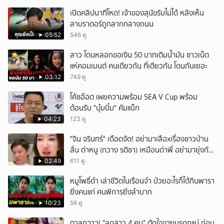
เปิดคลิปนาทีโหด! เจ้าของสุนัขรับไม่ได้ หลังเห็น
ลาบราดอร์ถูกลากกลางถนน
05:52
546 ดู
สาว โดนหลอกขอเงิน 50 บาทเติมน้ำมัน ชาวเน็ต
แห่คอมเมนต์ คนเดียวกัน ที่เดียวกัน โดนกันเยอะ
03:12
749 ดู
โค้ชอ๊อต เผยความพร้อม SEA V Cup พร้อม
ต้อนรับ "บุ๋มบิ๋ม" คัมแบ็ก
04:23
123 ดู
ั่"จิน จรินทร์" เดือดจัด! อย่ามาเสือxเรื่องชาวบ้าน
ลั่น ด่าหนู (กวาง รติชา) เหมือนด่าพี่ อย่ามายุ่งกับ
คนของผม จบ!!!
02:49
611 ดู
หมูโพธิ์ดำ เล่าชีวิตในเรือนจำ ป่วยอะไรก็ได้กินพารา
ยิ่งคนแก่ คนพิการยิ่งลำบาก
10:23
56 ดู
ตาลุกวาว! "ลูกสาว 4 คน" ตัดใจขายมรดกแม่ ก่อน