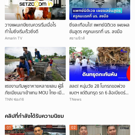
วางแผนเกษียณควรเริ่มเมื่อไร
ยิ่งสะเทือนใจ! แพทย์นิติเวช เผยผล
ทำไมยิ่งเริ่มเร็วยิ่งดี
ชันสูตร ครูคนเเรกที่ นร. ลงมือ
Amarin TV
สยามนิวส์
แรงงานกัมพูชาหายหลายแสน ผู้ลี้
สลด! หนุ่มวัย 28 โบกรถขอพ่วง
ภัยเมียนมาเข้าแทน MOU ไทย-เมีย
แบตฯ แต่ดินทรุด รถ 6 ล้อเบียดร่าง
นมาจะเปิดทางแค่ไหน
ดับ
TNN ช่อง16
TNews
คลิปที่กำลังได้รับความนิยม
01
02