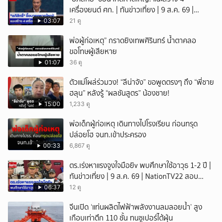
เครื่องยนต์ ศก. | ทันข่าวเที่ยง | 9 ส.ค. 69 |
NationTV22
03:07
21 ดู
พ่อผู้ก่อเหตุ” กราดยิงเทพศิรินทร์ น้ำตาคลอ
ขอโทษผู้เสียหาย
01:07
36 ดู
ตัวแม่โผล่ร่วมวง! “ลีน่าจัง” ขอพูดตรงๆ ถึง “พี่ชาย
ฮลุน” หลังรู้ “ผลชันสูตร” น้องชาย!
15:00
1,233 ดู
พ่อเด็กผู้ก่อเหตุ เดินทางไปโรงเรียน ก่อนทรุด
ปล่อยโฮ จนท.เข้าประครอง
00:33
6,867 ดู
ตร.เร่งหาแรงจูงใจมือยิv พบศึกษาใช้อาวุธ 1-2 ปี |
ทันข่าวเที่ยง | 9 ส.ค. 69 | NationTV22 สอบ
พยานแล้ว 17 ปาก เร่งตรวจมือถือและหลักฐานที่
06:37
12 ดู
เกิดเหตุ พบปัจจัยหลายด้าน ทั้งครอบครัว โรงเรียน
จีนเปิด ‘แท่นผลิตไฟฟ้าพลังงานลมลอยน้ำ’ สูง
เพื่อน และสื่อโซเ
เกือบเท่าตึก 110 ชั้น ทนซูเปอร์ไต้ฝุ่น