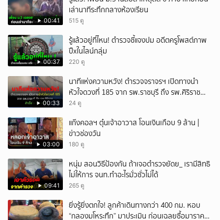
เล่านาทีระทึกกลางห้องเรียน
00:41
515 ดู
รู้แล้วอยู่ที่ไหน! ตำรวจชี้แจงปม อดีตครูโพสต์ภาพ
ปืxในไลน์กลุ่ม
00:37
220 ดู
นาทีแห่งความหวัง! ตำรวจจราจรฯ เปิดทางนำ
หัวใจดวงที่ 185 จาก รพ.ราชบุรี ถึง รพ.ศิริราช
สำเร็จใน 48 นาที
00:33
24 ดู
แก๊งคอลฯ ตุ๋นเจ้าอาวาส โอนเงินเกือบ 9 ล้าน |
ข่าวช่องวัน
03:00
180 ดู
หนุ่ม สอนวิธีป้องกัน ถ้าเจอตำรวจยัดย_ เรามีสิทธิ
ไม่ให้การ จนท.ทำอะไรมั่วซั่วไม่ได้
09:41
265 ดู
ยิ่งรู้ยิ่งตกใจ! ลูกค้าเดินทางกว่า 400 กม. หอบ
“กลองมโหระทึก” มาประเมิน ก่อนเฉลยซื้อมาราคา