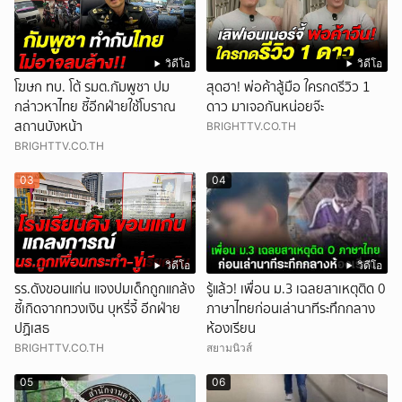
วิดีโอ
วิดีโอ
โฆษก ทบ. โต้ รมต.กัมพูชา ปม
สุดฮา! พ่อค้าสู้มือ ใครกดรีวิว 1
กล่าวหาไทย ชี้อีกฝ่ายใช้โบราณ
ดาว มาเจอกันหน่อยจ๊ะ
สถานบังหน้า
BRIGHTTV.CO.TH
BRIGHTTV.CO.TH
03
04
วิดีโอ
วิดีโอ
รร.ดังขอนแก่น แจงปมเด็กถูกแกล้ง
รู้แล้ว! เพื่อน ม.3 เฉลยสาเหตุติด 0
ชี้เกิดจากทวงเงิน บุหรี่จี้ อีกฝ่าย
ภาษาไทยก่อนเล่านาทีระทึกกลาง
ปฏิเสธ
ห้องเรียน
BRIGHTTV.CO.TH
สยามนิวส์
05
06