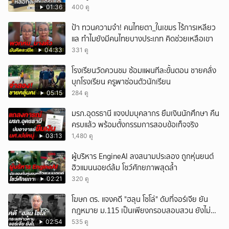
01:36
400 ดู
ป้า ทวนความจำ! คนไทยตา_ในเขมร ไร้การเหลียว
แล ทำไมยังมีคนไทยบางประเภท คิดช่วยเหลือเขา
04:33
331 ดู
โรงเรียนวัดควนชม ซ้อมแผนทีละขั้นตอน ชายคลั่ง
บุกโรงเรียน ครูพาซ่อนตัวนักเรียน
05:15
284 ดู
มรภ.อุดรธานี แจงปมบุคลากร ยืมเงินนักศึกษา คืน
ครบแล้ว พร้อมตั้งกรรมการสอบข้อเท็จจริง
03:13
1,480 ดู
ผู้บริหาร EngineAI ลงสนามประลอง ถูกหุ่นยนต์
ฮิวแมนนอยด์ล้ม โชว์ศักยภาพสุดล้ำ
02:21
320 ดู
โฆษก ตร. แจงคดี "ฮลุน โซโล่" ดับที่จอร์เจีย ยัน
กฎหมาย ม.115 เป็นเพียงกรอบสอบสวน ยังไม่
สรุปสาเหตุ
02:54
535 ดู