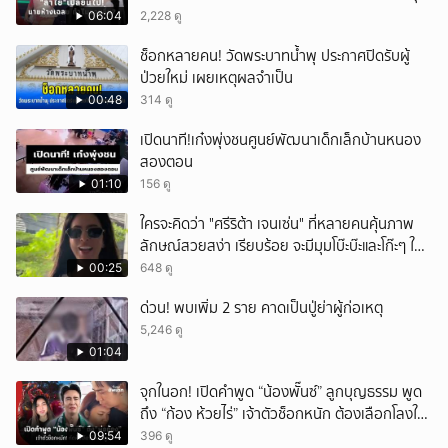
ชัด!
06:04
2,228 ดู
ช็อกหลายคน! วัดพระบาทน้ำพุ ประกาศปิดรับผู้
ป่วยใหม่ เผยเหตุผลจำเป็น
00:48
314 ดู
เปิดนาที!เก๋งพุ่งชนศูนย์พัฒนาเด็กเล็กบ้านหนอง
สองตอน
01:10
156 ดู
ใครจะคิดว่า "ศรีริต้า เจนเซ่น" ที่หลายคนคุ้นภาพ
ลักษณ์สวยสง่า เรียบร้อย จะมีมุมโบ๊ะบ๊ะและโก๊ะๆ ให้
ได้อมยิ้มเหมือนกัน งานนี้ทำเอาแฟนๆ ทั้งเอ็นดูทั้ง
00:25
648 ดู
หัวเราะ
ด่วน! พบเพิ่ม 2 ราย คาดเป็นปู่ย่าผู้ก่อเหตุ
5,246 ดู
01:04
จุกในอก! เปิดคำพูด “น้องพั๊นซ์” ลูกบุญธรรม พูด
ถึง “ก้อง ห้วยไร่” เจ้าตัวช็อกหนัก ต้องเลือกโลงให้
ลูก!
09:54
396 ดู