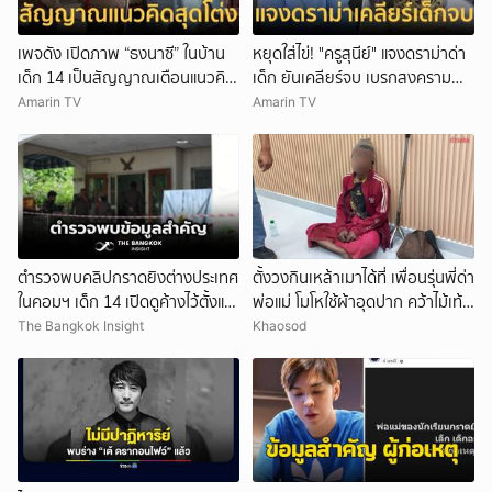
เพจดัง เปิดภาพ “ธงนาซี” ในบ้าน
หยุดใส่ไข่! "ครูสุนีย์" แจงดราม่าด่า
เด็ก 14 เป็นสัญญาณเตือนแนวคิด
เด็ก ยันเคลียร์จบ เบรกสงคราม
สุดโต่ง
Gen
Amarin TV
Amarin TV
ตำรวจพบคลิปกราดยิงต่างประเทศ
ตั้งวงกินเหล้าเมาได้ที่ เพื่อนรุ่นพี่ด่า
ในคอมฯ เด็ก 14 เปิดดูค้างไว้ตั้งแต่
พ่อแม่ โมโหใช้ผ้าอุดปาก คว้าไม้เท้า
วันที่ 30 ก.ค.
กระหน่ำฟาดเสียชีวิต
The Bangkok Insight
Khaosod