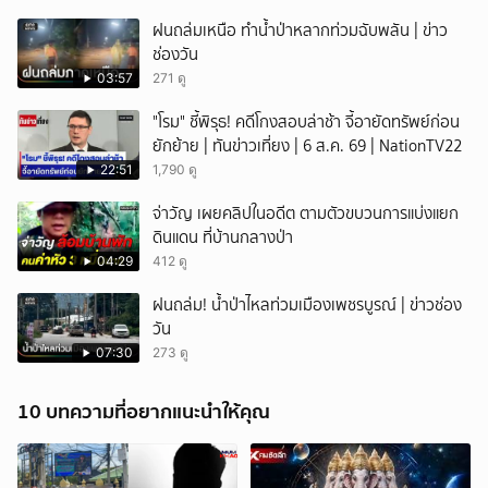
ฝนถล่มเหนือ ทำน้ำป่าหลากท่วมฉับพลัน | ข่าว
ช่องวัน
03:57
271 ดู
"โรม" ชี้พิรุธ! คดีโกงสอบล่าช้า จี้อายัดทรัพย์ก่อน
ยักย้าย | ทันข่าวเที่ยง | 6 ส.ค. 69 | NationTV22
22:51
1,790 ดู
จ่าวัญ เผยคลิปในอดีต ตามตัวขบวนการแบ่งแยก
ดินแดน ที่บ้านกลางป่า
04:29
412 ดู
ฝนถล่ม! น้ำป่าไหลท่วมเมืองเพชรบูรณ์ | ข่าวช่อง
วัน
07:30
273 ดู
10 บทความที่อยากแนะนำให้คุณ