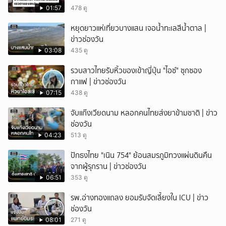
01:57
478 ดู
หยุดยาวแห่เที่ยวบางแสน เจอน้ำทะเลสีน้ำตาล |
ข่าวช่องวัน
03:08
435 ดู
รวบสาวไทยรับหิ้วของเข้าญี่ปุ่น "ไอซ์" ซุกซอง
กาแฟ | ข่าวช่องวัน
07:15
438 ดู
จับแก๊งเวียดนาม หลอกคนไทยส่งยาข้ามชาติ | ข่าว
ช่องวัน
04:23
513 ดู
ปักธงไทย "เนิน 754" ย้อนสมรภูมิทวงแผ่นดินคืน
จากผู้รุกราน | ข่าวช่องวัน
06:51
353 ดู
รพ.อ่างทองแถลง ยอมรับจัดเลี้ยงใน ICU | ข่าว
ช่องวัน
08:01
271 ดู