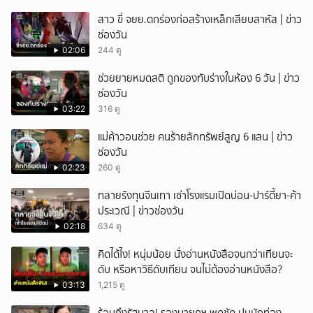
สาว ขี่ จยย.ตกร่องก่อสร้างเหล็กเสียบสาหัส | ข่าว
ช่องวัน
02:06
244 ดู
ช่วยยายหมดสติ ถูกของทับร่างในห้อง 6 วัน | ข่าว
ช่องวัน
03:22
316 ดู
แม่ค้าวอนช่วย คนร้ายลักทรัพย์สูญ 6 แสน | ข่าว
ช่องวัน
02:23
260 ดู
ทลายรังทุนจีนเทา เช่าโรงแรมเปิดบ่อน-ปาร์ตี้ยา-ค้า
ประเวณี | ข่าวช่องวัน
02:18
634 ดู
คิดได้ไง! หนุ่มน้อย นั่งอ่านหนังสือจนกว่าเทียนจะ
ดับ หรือหาวิธีดับเทียน จนไม่ต้องอ่านหนังสือ?
03:13
1,215 ดู