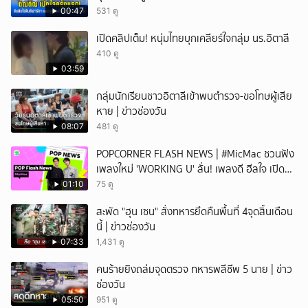
00:47
531 ดู
เปิดคลิปเต็ม! หนุ่มไทยบุกเคลียร์ใจกลุ่ม นร.อิตาลี
410 ดู
03:59
กลุ่มนักเรียนชาวอิตาลีเข้าพบตำรวจ-ขอโทษผู้เสีย
หาย | ข่าวช่องวัน
08:07
481 ดู
POPCORNER FLASH NEWS | #MicMac ชวนฟัง
เพลงใหม่ 'WORKING U' ลั่น! เพลงดี ฮีลใจ เปิด
ฟังได้ทุกสถานการณ์
01:10
75 ดู
สะพัด "ฮุน เซน" สั่งทหารยึดคืนพื้นที่ 4จุดสิ้นเดือน
นี้ | ข่าวช่องวัน
07:33
1,431 ดู
คนร้ายยิงถล่มจุดตรวจ ทหารพลีชีพ 5 นาย | ข่าว
ช่องวัน
05:50
951 ดู