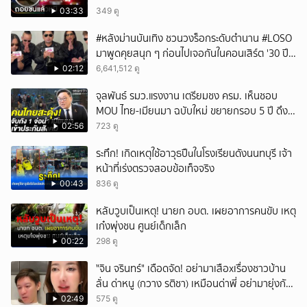
03:33
349 ดู
#หลังม่านบันเทิง ชวนวงร็อกระดับตำนาน #LOSO
มาพูดคุยสนุก ๆ ก่อนไปเจอกันในคอนเสิร์ต '30 ปี
LOSO นานเท่าไรก็รอ'
02:12
6,641,512 ดู
จุลพันธ์ รมว.แรงงาน เตรียมชง ครม. เห็นชอบ
MOU ไทย-เมียนมา ฉบับใหม่ ขยายกรอบ 5 ปี ดึง
แรงงานเข้าระบบ
02:56
723 ดู
ระทึก! เกิดเหตุใช้อาวุธปืuในโรงเรียนดังนนทบุรี เจ้า
หน้าที่เร่งตรวจสอบข้อเท็จจริง
00:43
836 ดู
หลับวูบเป็นเหตุ! นายก อบต. เผยอาการคนขับ เหตุ
เก๋งพุ่งชน ศูนย์เด็กเล็ก
00:22
298 ดู
ั่"จิน จรินทร์" เดือดจัด! อย่ามาเสือxเรื่องชาวบ้าน
ลั่น ด่าหนู (กวาง รติชา) เหมือนด่าพี่ อย่ามายุ่งกับ
คนของผม จบ!!!
02:49
575 ดู