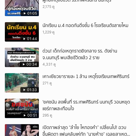
ผู้ก่อเหตุจบชีวิต รร.เทพศิรินทร์ นนทบุรี
2,175 ดู
01:05
นักเรียน ม.4 กอดกันดิ่งชั้น 6 โรงเรียนดังสายไหม
1,229 ดู
01:44
ด่วน! เด็กก่อเหตุกราดยิงกลาง รร. ดังย่าน
จ.นนทบุรี พบเสียชีวิตแล้ว 2 ราย
00:34
4,331 ดู
เคาะเยียวยารายละ 1 ล้าน เหตุโรงเรียนเทพศิรินทร์
271 ดู
01:33
'ยศชนัน ลงพื้นที่ รร.เทพศิรินทร์ นนทบุรี วอนหยุด
แชร์ภาพสะเทือนใจ
00:51
295 ดู
เปิดภาพล่าสุด “ลำไย ไหทองคำ” เปลี่ยนไป! อวบ
ขึ้นผิดตา แฟนคลับแห่ทัก “นายห้าง” เฉลยสาเหตุ