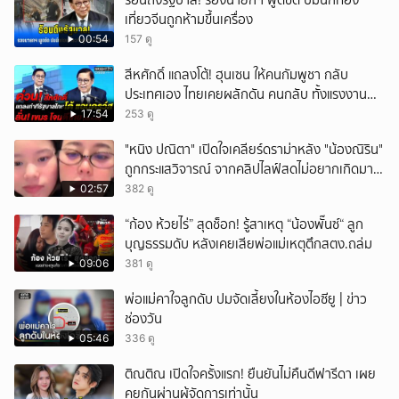
ร้อนถึงรัฐบาล! รองนายกฯ พูดชัด ปมนักท่อง
ยกเลิก
เที่ยวจีนถูกห้ามขึ้นเครื่อง
00:54
157 ดู
สีหศักดิ์ แถลงโต้! ฮุนเซน ให้คนกัมพูชา กลับ
ประเทศเอง ไทยเคยผลักดัน คนกลับ ทั้งแรงงาน
ถูก-ผิดกฎหมาย
17:54
253 ดู
"หนิง ปณิตา" เปิดใจเคลียร์ดราม่าหลัง "น้องณิริน"
ถูกกระแสวิจารณ์ จากคลิปไลฟ์สดไม่อยากเกิดมา
หน้าเหมือนพ่อ
02:57
382 ดู
“ก้อง ห้วยไร่” สุดช็อก! รู้สาเหตุ “น้องพั๊นซ์“ ลูก
บุญธรรมดับ หลังเคยเสียพ่อแม่เหตุตึกสตง.ถล่ม
09:06
381 ดู
พ่อแม่คาใจลูกดับ ปมจัดเลี้ยงในห้องไอซียู | ข่าว
ช่องวัน
05:46
336 ดู
ติณติณ เปิดใจครั้งแรก! ยืนยันไม่คืนดีฟารีดา เผย
คุยกันผ่านผู้จัดการเท่านั้น