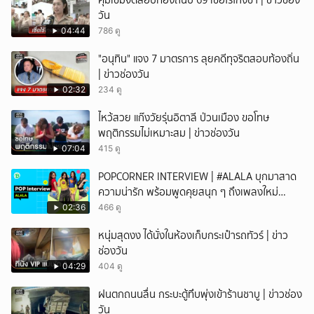
คุมเข้มจัดสอบท้องถิ่นปี 69 เชื่อไร้โกงซ้ำ | ข่าวช่อง
วัน
04:44
786 ดู
"อนุทิน" แจง 7 มาตรการ ลุยคดีทุจริตสอบท้องถิ่น
| ข่าวช่องวัน
02:32
234 ดู
ไหว้สวย แก๊งวัยรุ่นอิตาลี ป่วนเมือง ขอโทษ
พฤติกรรมไม่เหมาะสม | ข่าวช่องวัน
07:04
415 ดู
POPCORNER INTERVIEW | #ALALA บุกมาสาด
ความน่ารัก พร้อมพูดคุยสนุก ๆ ถึงเพลงใหม่
'ON&OFF'
02:36
466 ดู
หนุ่มสุดงง ได้นั่งในห้องเก็บกระเป๋ารถทัวร์ | ข่าว
ช่องวัน
04:29
404 ดู
ฝนตกถนนลื่น กระบะตู้ทึบพุ่งเข้าร้านชาบู | ข่าวช่อง
วัน