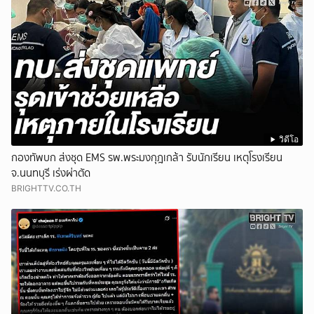
วิดีโอ
กองทัพบก ส่งชุด EMS รพ.พระมงกุฎเกล้า รับนักเรียน เหตุโรงเรียน
จ.นนทบุรี เร่งผ่าตัด
BRIGHTTV.CO.TH