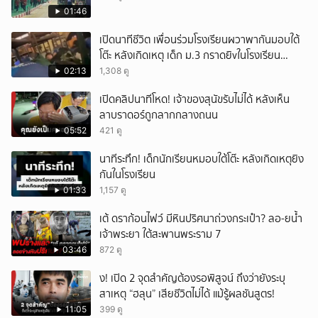
01:46
เปิดนาทีชีวิต เพื่อนร่วมโรงเรียนผวาพากันมอบใต้
โต๊ะ หลังเกิดเหตุ เด็ก ม.3 กราดยิvในโรงเรียน
เทพศิรินทร์นนท์ แบบไม่เลือกหน้า เสียงปืนดังสนั่น
02:13
1,308 ดู
หวั่นไหว
เปิดคลิปนาทีโหด! เจ้าของสุนัขรับไม่ได้ หลังเห็น
ลาบราดอร์ถูกลากกลางถนน
05:52
421 ดู
นาทีระทึก! เด็กนักเรียนหมอบใต้โต๊ะ หลังเกิดเหตุยิง
กันในโรงเรียน
01:33
1,157 ดู
เต้ ดราก้อนไฟว์ มีหินปริศนาถ่วงกระเป๋า? ลอ-ยน้ำ
เจ้าพระยา ใต้สะพานพระราม 7
03:46
872 ดู
ึ้ง! เปิด 2 จุดสำคัญต้องรอพิสูจน์ ถึงว่ายังระบุ
สาเหตุ “ฮลุน” เสียชีวิตไม่ได้ แม้รู้ผลชันสูตร!
11:05
399 ดู