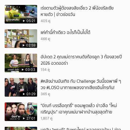
เร่งตามตัวผู้ต้องสงสัยเอี่ยว 2 พี่น้องรัสเซีย
หายตัว | ข่าวช่องวัน
05:21
405 ดู
แค่คำนี้คำเดียว อะไรก็เป็นไปได้
466 ดู
02:59
อัปเดต 2 คุณแม่ดาราคนดังท้องลูก 3 ท้องสวยปี
2026 อวดออร่า
03:03
154 ดู
#หลังม่านบันเทิง กับ Challenge วันนี้ขอพาพี่ ๆ
วง #LOSO มาทายเพลงจากเสียงอินโทรกัน!
01:29
365 ดู
"บิณฑ์ บรรลือฤทธิ์" ยอมพูดแล้ว ข่าวลือ "ใหม่
เจริญปุระ" เอาคุณแม่มาฝากบ้านสุขสุดท้าย
27:01
1,807 ดู