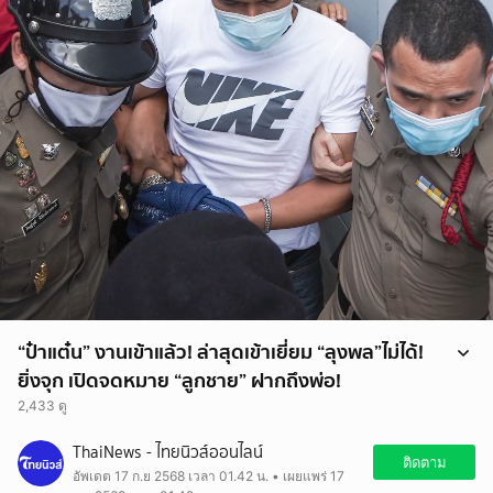
“ป๋าแต๋น” งานเข้าแล้ว! ล่าสุดเข้าเยี่ยม “ลุงพล”ไม่ได้!
ยิ่งจุก เปิดจดหมาย “ลูกชาย” ฝากถึงพ่อ!
2,433 ดู
“ป๋าแต๋น” งานเข้าแล้ว! ล่าสุดเข้าเยี่ยม “ลุงพล”ไม่ได้! ยิ่งจุก เปิดจดหมาย
ThaiNews - ไทยนิวส์ออนไลน์
“ลูกชาย” ฝากถึงพ่อ!
ติดตาม
อัพเดต 17 ก.ย 2568 เวลา 01.42 น. • เผยแพร่ 17