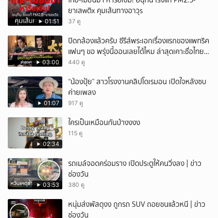
ไทย-เมียนมา หารือเข้ม! อนุทิน เร่งแก้ PM2.5-
ยาเสwติx คุมเส้นทางอาวุs
01:51
37 ดู
ปิดกล้องแล้วครับ ซีรีส์พระเอกเรื่องแรกของแพทริค
แฟนๆ ขอ พรุ่งนี้ออนเลยได้ไหม ล่าสุดเคาะชื่อไทย
แล้ว
03:00
440 ดู
“น้องปุ้ย” สาวโรงงานคลิปโดเรมอน เปิดใจหลังซบ
ค่ายเพลง
01:07
917 ดู
ใครเป็นเหมือนกันบ้างงงง
115 ดู
02:34
รถเมล์จอดคร่อมราง เปิดประตูให้คนวิ่งลง | ข่าว
ช่องวัน
03:53
380 ดู
หนุ่มส่งพัสดุงง ถูกรถ SUV ถอยชนแล้วหนี | ข่าว
ช่องวัน