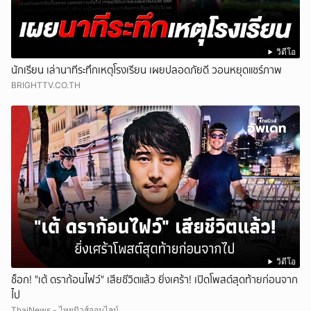
วิดีโอ
นักเรียน เล่านาทีระทึกเหตุโรงเรียน เผยปลอดภัยดี วอนหยุดแชร์ภาพ
BRIGHTTV.CO.TH
วิดีโอ
ช็อก! "เต้ ดราก้อนไฟว์" เสียชีวิตแล้ว ยิ่งเศร้า! เปิดโพสต์สุดท้ายก่อนจาก
ไป
ThaiNews - ไทยนิวส์ออนไลน์