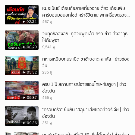
หมอเบ็นซ์ เตือนภัยสายเที่ยวฉายเดี่ยว เตือนพิษ
คาร์บอนมอนอกไซด์ คร่าชีวิต แนะพกเครื่องตรวจ
วัดติดตัว
02:34
467 ดู
จบทุกข้อสงสัย! ทูตจีนพูดแล้ว กรณีข่าว ส่งอาวุธ
ให้กัมพูชา
00:29
9,541 ดู
ทหารเหยียบทุ่นระเบิด ขาซ้ายขาด-สาหัส | ข่าวช่อง
วัน
05:32
235 ดู
ครบ 1 ปี สถานการณ์ชายแดนไทย-กัมพูชา | ข่าว
ช่องวัน
09:37
455 ดู
"ครอบครัว" ยืนยัน "ฮลุน" เสียชีวิตที่จอร์เจีย | ข่าว
ช่องวัน
09:36
351 ดู