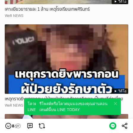
วิดีโอ
เคาะเยียวยารายละ 1 ล้าน เหตุโรงเรียนเทพศิรินทร์
WeR NEWS
วิดีโอ
เหตุกราดยิvพารากอน ผู้ป่วยยังรักษาตัวจากจิตเวช-เป็นคนดีต่อเนื่อง
โควตมุมมองของคุณผ่านคอนเทนต์นี้บน
รีโพสต์หรือโควตมุมมองของคุณผ่านคอน
WeR NEWS
LINE TODAY
เทนต์นี้บน LINE TODAY
8