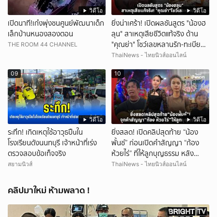
วิดีโอ
วิดีโอ
เปิดนาที!เก๋งพุ่งชนศูนย์พัฒนาเด็ก
ยิ่งน่าเศร้า! เปิดผลชันสูตร "น้องฮ
เล็กบ้านหนองสองตอน
ลุน" สาเหตุเสียชีวิตแท้จริง ด้าน
"คุณย่า" โชว์เลขหลานรัก-ทะเบียน
THE ROOM 44 CHANNEL
รถเคลื่อนร่าง!
ThaiNews - ไทยนิวส์ออนไลน์
09
10
วิดีโอ
วิดีโอ
ระทึก! เกิดเหตุใช้อาวุธปืuใน
ยิ่งสลด! เปิดคลิปสุดท้าย “น้อง
โรงเรียนดังนนทบุรี เจ้าหน้าที่เร่ง
พั้นช์” ก่อนเปิดคำสัญญา “ก้อง
ตรวจสอบข้อเท็จจริง
ห้วยไร่” ที่ให้ลูกบุญธรรม หลัง
ลาโลก!
สยามนิวส์
ThaiNews - ไทยนิวส์ออนไลน์
คลิปมาใหม่ ห้ามพลาด !