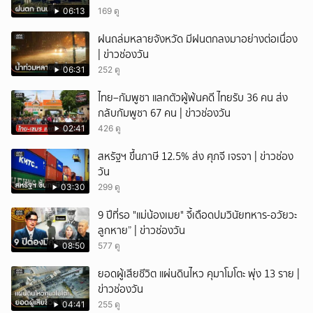
06:13
169 ดู
ฝนถล่มหลายจังหวัด มีฝนตกลงมาอย่างต่อเนื่อง
| ข่าวช่องวัน
06:31
252 ดู
ไทย–กัมพูชา แลกตัวผู้พ้นคดี ไทยรับ 36 คน ส่ง
กลับกัมพูชา 67 คน | ข่าวช่องวัน
02:41
426 ดู
สหรัฐฯ ขึ้นภาษี 12.5% ส่ง ศุภจี เจรจา | ข่าวช่อง
วัน
03:30
299 ดู
9 ปีที่รอ "แม่น้องเมย" จี้เดือดปมวินัยทหาร-อวัยวะ
ลูกหาย” | ข่าวช่องวัน
08:50
577 ดู
ยอดผู้เสียชีวิต แผ่นดินไหว คุมาโมโตะ พุ่ง 13 ราย |
ข่าวช่องวัน
04:41
255 ดู