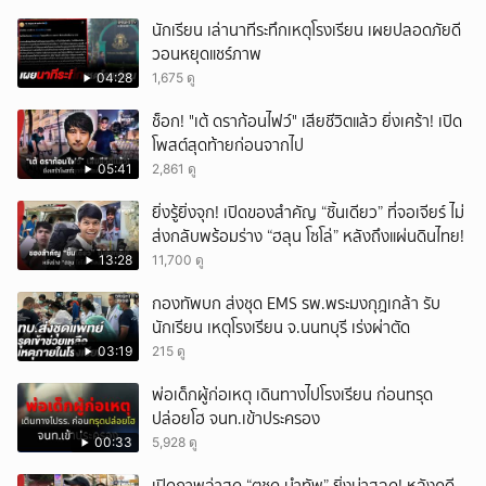
นักเรียน เล่านาทีระทึกเหตุโรงเรียน เผยปลอดภัยดี
วอนหยุดแชร์ภาพ
04:28
1,675 ดู
ช็อก! "เต้ ดราก้อนไฟว์" เสียชีวิตแล้ว ยิ่งเศร้า! เปิด
โพสต์สุดท้ายก่อนจากไป
05:41
2,861 ดู
ยิ่งรู้ยิ่งจุก! เปิดของสำคัญ “ชิ้นเดียว” ที่จอเจียร์ ไม่
ส่งกลับพร้อมร่าง “ฮลุน โซโล่” หลังถึงแผ่นดินไทย!
13:28
11,700 ดู
กองทัพบก ส่งชุด EMS รพ.พระมงกุฎเกล้า รับ
นักเรียน เหตุโรงเรียน จ.นนทบุรี เร่งผ่าตัด
03:19
215 ดู
พ่อเด็กผู้ก่อเหตุ เดินทางไปโรงเรียน ก่อนทรุด
ปล่อยโฮ จนท.เข้าประครอง
00:33
5,928 ดู