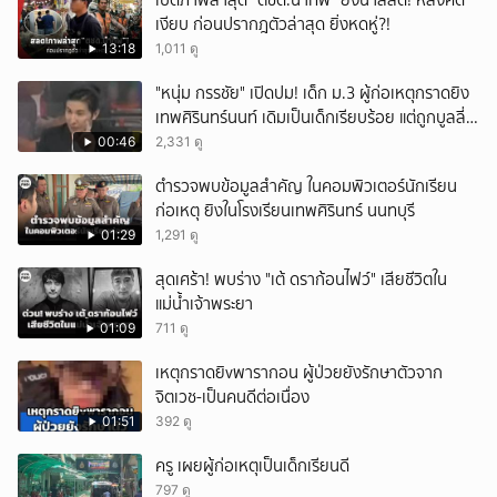
เปิดภาพล่าสุด “ตชด.นำทัพ” ยิ่งน่าสลด! หลังคดี
เงียบ ก่อนปรากฎตัวล่าสุด ยิ่งหดหู่?!
13:18
1,011 ดู
"หนุ่ม กรรชัย" เปิดปม! เด็ก ม.3 ผู้ก่อเหตุกราดยิง
เทพศิรินทร์นนท์ เดิมเป็นเด็กเรียบร้อย แต่ถูกบูลลี่
หนัก คาดแรงกดดันสะสมกลายเป็นแรงแค้น จนก่อ
00:46
2,331 ดู
เหตุสลด
ตำรวจพบข้อมูลสำคัญ ในคอมพิวเตอร์นักเรียน
ก่อเหตุ ยิงในโรงเรียนเทพศิรินทร์ นนทบุรี
01:29
1,291 ดู
สุดเศร้า! พบร่าง "เต้ ดราก้อนไฟว์" เสียชีวิตใน
แม่น้ำเจ้าพระยา
01:09
711 ดู
เหตุกราดยิvพารากอน ผู้ป่วยยังรักษาตัวจาก
จิตเวช-เป็นคนดีต่อเนื่อง
01:51
392 ดู
ครู เผยผู้ก่อเหตุเป็นเด็กเรียนดี
797 ดู