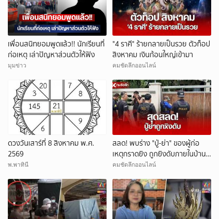
เพื่อนสนิทยอมพูดแล้ว!! นักเรียนที่
"4 ราศี" ร้ายกลายเป็นรวย ตัวท็อป
ก่อเหตุ เล่าปัญหาส่วนตัวให้ฟัง
สิงหาคม เงินก้อนใหญ่เข้ามา
มุมข่าว
คมชัดลึกออนไลน์
ดวงวันเสาร์ที่ 8 สิงหาคม พ.ศ.
สลด! พบร่าง "ปู่-ย่า" ของผู้ก่อ
2569
เหตุกราดยิง ถูกยิงดับภายในบ้าน
พัก
พ.พาทินี
คมชัดลึกออนไลน์