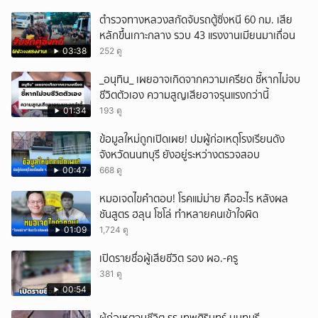
ตำรวจทางหลวงสกัดจับรถตู้ซิ่งหนี 60 กม. เสีย
หลักขึ้นเกาะกลาง รวบ 43 แรงงานเมียนมาเถื่อน
03:38
252 ดู
_อนุทิน_ เผยอาจเกิดจากความเครียด ชี้หากไม่จบ
ชีวิตตัวเอง ความสูญเสียอาจรุนแรงกว่านี้
01:34
193 ดู
ข้อมูลใหม่ถูกเปิดเผย! ปมผู้ก่อเหตุโรงเรียนดัง
จังหวัดนนทบุรี ยังอยู่ระหว่างตรวจสอบ
00:47
668 ดู
หมอเจดไขคำตอบ! โรคแม่ม่าย คืออะไร หลังผล
ชันสูตร ฮลุน โซโล่ ทำหลายคนเข้าใจผิด
01:09
1,724 ดู
เปิดรายชื่อผู้เสียชีวิต รอง ผอ.-ครู
381 ดู
00:54