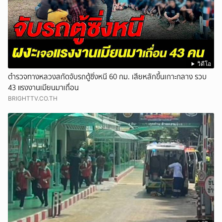
วิดีโอ
ตำรวจทางหลวงสกัดจับรถตู้ซิ่งหนี 60 กม. เสียหลักขึ้นเกาะกลาง รวบ
43 แรงงานเมียนมาเถื่อน
BRIGHTTV.CO.TH