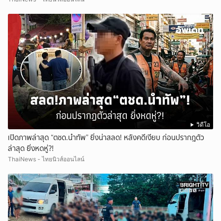
วิดีโอ
เปิดภาพล่าสุด “ตชด.นำทัพ” ยิ่งน่าสลด! หลังคดีเงียบ ก่อนปรากฎตัว
ล่าสุด ยิ่งหดหู่?!
ThaiNews - ไทยนิวส์ออนไลน์