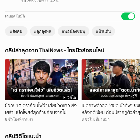
ก.ย 2568 เวลา 01.42 น.
เล่นอัตโนมัติ
#สังคม
#ลูกลุงพล
#พ่อน้องชมพู่
#ป้าแต๋น
คลิปล่าสุดจาก ThaiNews - ไทยนิวส์ออนไลน์
วิดีโอ
ช็อก! "เต้ ดราก้อนไฟว์" เสียชีวิตแล้ว ยิ่ง
เปิดภาพล่าสุด “ตชด.นำทัพ” ยิ่
เศร้า! เปิดโพสต์สุดท้ายก่อนจากไป
หลังคดีเงียบ ก่อนปรากฎตัวล่าสุ
หดหู่?!
8 ชั่วโมงที่ผ่านมา
8 ชั่วโมงที่ผ่านมา
คลิปวิดีโอแนะนำ