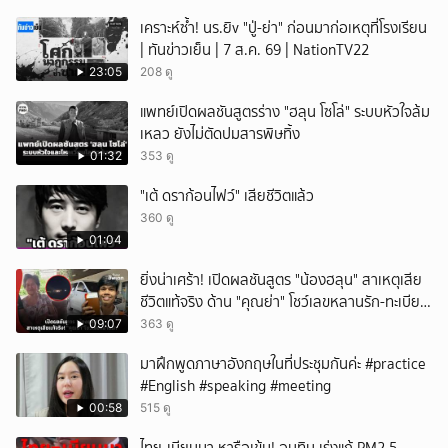
เคราะห์ซ้ำ! นร.ยิv "ปู่-ย่า" ก่อนมาก่อเหตุที่โรงเรียน
| ทันข่าวเย็น | 7 ส.ค. 69 | NationTV22
23:05
208 ดู
แพทย์เปิดผลชันสูตรร่าง "ฮลุน โซโล่" ระบบหัวใจล้ม
เหลว ยังไม่ตัดปมสารพิษทิ้ง
01:32
353 ดู
"เต้ ดราก้อนไฟว์" เสียชีวิตแล้ว
360 ดู
01:04
ยิ่งน่าเศร้า! เปิดผลชันสูตร "น้องฮลุน" สาเหตุเสีย
ชีวิตแท้จริง ด้าน "คุณย่า" โชว์เลขหลานรัก-ทะเบียน
รถเคลื่อนร่าง!
09:07
363 ดู
มาฝึกพูดภาษาอังกฤษในที่ประชุมกันค่ะ #practice
#English #speaking #meeting
00:58
515 ดู