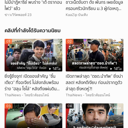
ไม่มีปาฏิหาริย์ พบร่าง “เต้ ดรากอน
ชาวเน็ตจับตา ดัง พันกร เผยข้อมูล
ไฟว์” แล้ว
ครอบครัวนักเรียน ม.3 ผู้ก่อเหตุ
และที่มาอาวุธ
ข่าวเวิร์คพอยท์ 23
KaaZip บันเทิง
คลิปที่กำลังได้รับความนิยม
01
02
วิดีโอ
วิดีโอ
ยิ่งรู้ยิ่งจุก! เปิดของสำคัญ “ชิ้น
เปิดภาพล่าสุด “ตชด.นำทัพ” ยิ่งน่า
เดียว” ที่จอเจียร์ ไม่ส่งกลับพร้อม
สลด! หลังคดีเงียบ ก่อนปรากฎตัว
ร่าง “ฮลุน โซโล่” หลังถึงแผ่นดิน
ล่าสุด ยิ่งหดหู่?!
ไทย!
ThaiNews - ไทยนิวส์ออนไลน์
ThaiNews - ไทยนิวส์ออนไลน์
03
04