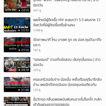
บุกจับ "พระเก๊" วันพระใหญ่ หลอกชาวบ้าน | ข่าว
ช่องวัน
02:15
447 ดู
เผยไทยมีผู้ติดเชื้อ HIV สะสมกว่า 5.5 แสนราย 13
จังหวัดที่มีผู้ติดเชื้อครึ่งล้านคน
02:52
1,368 ดู
เปิดภาพนาที โทน บางแค ถูก ตร ปอศ.คุมตัวมาถึง
บช.ก.
01:10
192 ดู
"รองเซมเบ้" ตามเก็บข้อสอบ เข้มทุกขั้นตอน | ข่าว
ช่องวัน
05:18
225 ดู
ครอบครัวรอรับร่าง น้องอั้ม เหยื่อเรือมยุรีนารีกลับ
บ้าน เผยนึกถึงกรณีของ น้องฮลุนเช่นเดียวกัน
01:46
125 ดู
ขั้นวิกฤต คลื่นอพยพนับพันคนจากโมร็อกโก ทะลัก
เข้าดินแดนเซวตาของสเปน