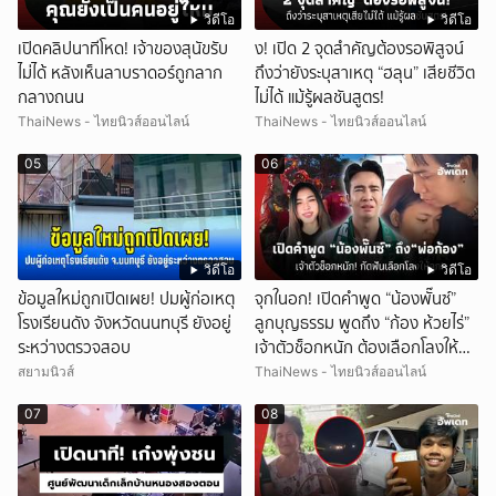
วิดีโอ
วิดีโอ
เปิดคลิปนาทีโหด! เจ้าของสุนัขรับ
ึ้ง! เปิด 2 จุดสำคัญต้องรอพิสูจน์
ไม่ได้ หลังเห็นลาบราดอร์ถูกลาก
ถึงว่ายังระบุสาเหตุ “ฮลุน” เสียชีวิต
กลางถนน
ไม่ได้ แม้รู้ผลชันสูตร!
ThaiNews - ไทยนิวส์ออนไลน์
ThaiNews - ไทยนิวส์ออนไลน์
05
06
วิดีโอ
วิดีโอ
ข้อมูลใหม่ถูกเปิดเผย! ปมผู้ก่อเหตุ
จุกในอก! เปิดคำพูด “น้องพั๊นซ์”
โรงเรียนดัง จังหวัดนนทบุรี ยังอยู่
ลูกบุญธรรม พูดถึง “ก้อง ห้วยไร่”
ระหว่างตรวจสอบ
เจ้าตัวช็อกหนัก ต้องเลือกโลงให้
ลูก!
สยามนิวส์
ThaiNews - ไทยนิวส์ออนไลน์
07
08