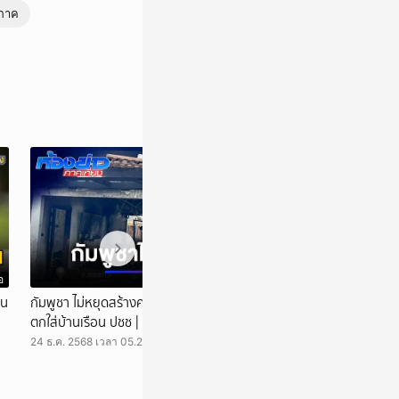
ิภาค
์มือถือยี่ห้อดังของ
อ
วิดีโอ
ักรยานยนต์เข้ามาใน
าน
กัมพูชา ไม่หยุดสร้างความเสียหาย ยิง BM-21
ทหารกัมพูชาสกัดค
ยขี่รถจักรยานยนต์ออก
ตกใส่บ้านเรือน ปชช | ห้องข่าวภาคเที่ยง
เปต | ห้องข่าวภาคเ
ยเอ็ด นักเรียนอายุ 16 ปี
นไม้ มีวัยรุ่น 2 คน ขี่
24 ธ.ค. 2568 เวลา 05.20 น.
24 ธ.ค. 2568 เวลา 0
์ของน้องชายคืน ตนเอง
าให้ดูแต่หน้าจอล็อกอยู่
ไปทันที ตนเองอยากได้