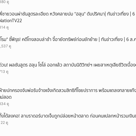
380 ดู
พี่ชายวอนผ่าชันสูตรละเอียด หวังคลายปม "ฮลุน" ดับปริศนา| ทันข่าวเที่ยง | 6 
NationTV22
314 ดู
"โรม" ชี้พิรุธ! คดีโกงสอบล่าช้า จี้อายัดทรัพย์ก่อนยักย้าย | ทันข่าวเที่ยง | 6 
1,537 ดู
ด่วน! ผลชันสูตร ฮลุน โซโล่ ออกแล้ว สถาบันนิติวิทย์ฯ เผยสาเหตุเสียชีวิตเบื้อง
713 ดู
ฝ่ายปกครองจับพ่อรับจ้างแจ้งเกิดสวมสิทธิที่ไชยปราการ พร้อมแถลงทลายแก๊งทุจ
แม่สอด
834 ดู
ทิ้งได้ลงคอ! ลาบราดอร์บาดเจ็บถูกปล่อยหน้าตลาด ก่อนคนแปลกหน้ารวมเงินช
122 ดู