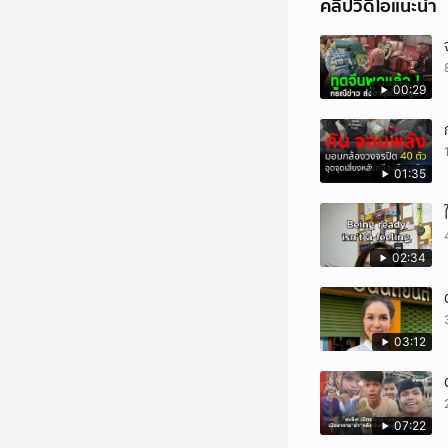
คลิปวิดีโอแนะนำ
โทรศัพท์คืน เพราะสงสาร
สืบสวนลงพื้นที่เพื่อหา
ติดตามตัวมาให้ได้ กดต
https://news.ch7.co
00:29
https://linktr.ee/c
01:35
02:34
03:12
07:22