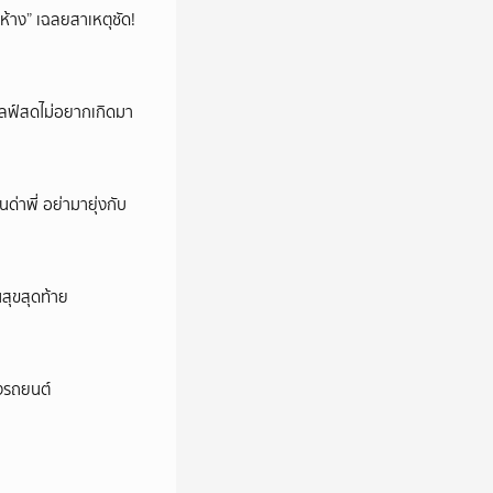
ห้าง” เฉลยสาเหตุชัด!
ปไลฟ์สดไม่อยากเกิดมา
นด่าพี่ อย่ามายุ่งกับ
นสุขสุดท้าย
างรถยนต์