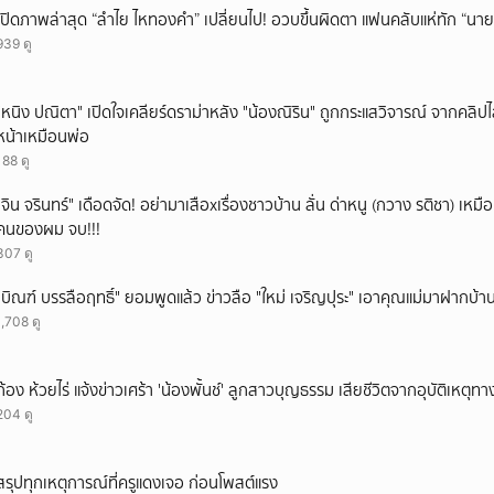
เปิดภาพล่าสุด “ลำไย ไหทองคำ” เปลี่ยนไป! อวบขึ้นผิดตา แฟนคลับแห่ทัก “นาย
939 ดู
"หนิง ปณิตา" เปิดใจเคลียร์ดราม่าหลัง "น้องณิริน" ถูกกระแสวิจารณ์ จากคลิ
หน้าเหมือนพ่อ
188 ดู
ั่"จิน จรินทร์" เดือดจัด! อย่ามาเสือxเรื่องชาวบ้าน ลั่น ด่าหนู (กวาง รติชา) เหมือ
คนของผม จบ!!!
307 ดู
"บิณฑ์ บรรลือฤทธิ์" ยอมพูดแล้ว ข่าวลือ "ใหม่ เจริญปุระ" เอาคุณแม่มาฝากบ้า
1,708 ดู
ก้อง ห้วยไร่ แจ้งข่าวเศร้า 'น้องพั้นช์' ลูกสาวบุญธรรม เสียชีวิตจากอุบัติเหตุท
204 ดู
สรุปทุกเหตุการณ์ที่ครูแดงเจอ ก่อนโพสต์แรง