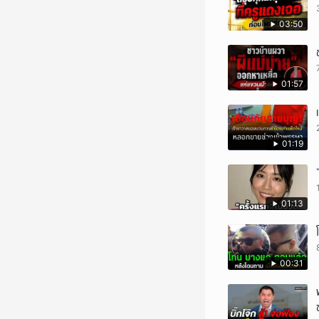
03:50
01:57
01:19
01:13
00:31