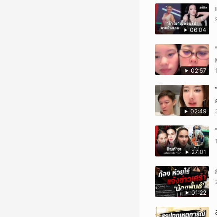
06:04
02:57
02:49
27:01
01:22