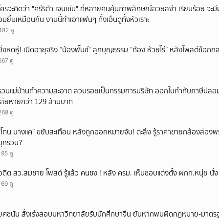
ใครจะคิดว่า "ศรีริต้า เจนเซ่น" ที่หลายคนคุ้นภาพลักษณ์สวยสง่า เรียบร้อย จะมีมุมโ
อมยิ้มเหมือนกัน งานนี้ทำเอาแฟนๆ ทั้งเอ็นดูทั้งหัวเราะ
482 ดู
ยิ่งหดหู่! เปิดอายุจริง “น้องพั๊นซ์“ ลูกบุญธรรม “ก้อง ห้วยไร่” หลังโพสต์ช็อ
667 ดู
รวบแม่บ้านทำความสะอาด สวมรอยเป็นกรรมการบริษัท ออกใบกำกับภาษีปลอม
เสียหายกว่า 129 ล้านบาท
268 ดู
“โทน บางแค” ขยับสะเทือน หลังถูกออกหมายจับ! ตะลึง รู้ราคาขายกล้องส่องพ
บุกรวบ?
195 ดู
อดีต สว.สมชาย โพสต์ รู้แล้ว คนชง ! หลัง ครม. เห็นชอบแต่งตั้ง ผกก.หนุ่ย นั
169 ดู
ยศชนัน สั่งเร่งสอบมหาวิทยาลัยรับนักศึกษาจีน ยันหากพบผิดกฎหมาย-มาตรฐ