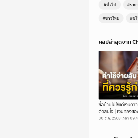
#ทั่วไป
#ราย
#ข่าวใหม่
#ขโม
คลิปล่าสุดจาก C
อุกอาจ คนร้ายบุกเข้าโร
สนามข่าว 7 สี - ที่ จัง
นักเรียนไปทันที กล้อง
ซื้อบ้านไม่ใช่แค่เงินดา
โรงเรียน จากนั้นเข้าไ
ตัดสินใจ | เงินทองขอ
จากโรงเรียนไป เหตุเกิดช
เจ้าของโทรศัพท์ อยู่ใน
30 ธ.ค. 2568 เวลา 09.4
รถจักรยานยนต์มาจอด เ
บอกว่าไม่ใช่ คนร้ายขู่
คนร้ายควักปืนออกมาจี้