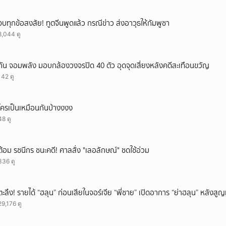
แม่เพิ่งเบิกเงินล่วงหน้าจากที่ทำงานมาซื้อโทรศัพท์ให้เมื่อช่วงเปิดเรียน ยังต้อง
เบาะแสผู้ก่อเหตุ เช็กระบบสัญญาณโทรศัพท์ พบว่ามีการปิดเครื่องเป็นระยะตามจุดต่า
จบทุกข้อสงสัย! ทูตจีนพูดแล้ว กรณีข่าว ส่งอาวุธให้กัมพูชา
ิดตามช่อง CH7HD News ได้ที่ : https://cutt.ly/YTch7hdnews ติดตามข่าวสารเพิ
8,044 ดู
m #สนามข่าว7สี #ข่าวช่อง7 #CH7HDNEWS ติดตาม CH7HD News และ TERO Digi
h7hdnews_tero
กัน จอมพลัง มอบกล้องวงจรปิด 40 ตัว อุดจุดเสี่ยงหลังคดีสะเทือนขวัญ
142 ดู
ใครเป็นเหมือนกันบ้างงงง
48 ดู
ต้อม รชนีกร ชนะคดี! ศาลสั่ง "เลอลักษณ์" ชดใช้อ่วม
336 ดู
ตะลึง! รายได้ “ฮลุน” ก่อนเสียในจอร์เจีย “พี่ชาย” เปิดอาการ “ย่าฮลุน” หลังส
29,176 ดู