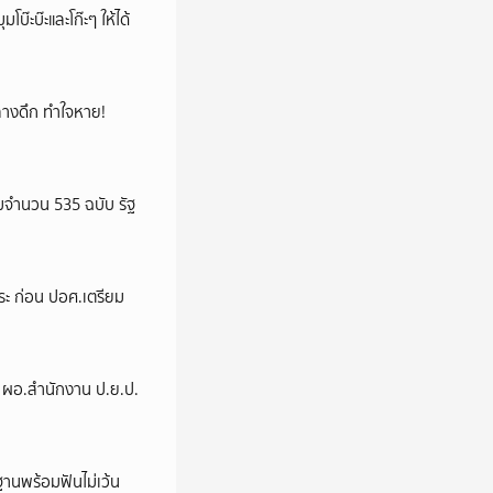
บ๊ะบ๊ะและโก๊ะๆ ให้ได้
กกลางดึก ทำใจหาย!
จำนวน 535 ฉบับ รัฐ
ระ ก่อน ปอศ.เตรียม
่ง ผอ.สำนักงาน ป.ย.ป.
านพร้อมฟันไม่เว้น