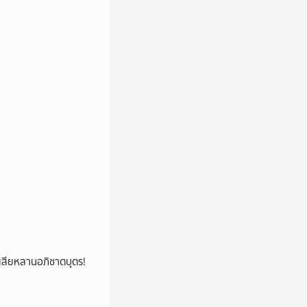
ผ่อนรายเดือน ตำรวจชุด
ง ๆ หลายจุด ซึ่งจะเร่ง
่มเติมได้ที่
tal ได้ที่ :
ูญเสียหลานอภิชาตบุตร!