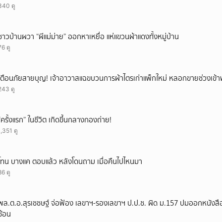
340 ดู
ยกเลิก
ชาวบ้านผวา “ผีแม่ม่าย” ออกหาเหยื่อ แห่แขวนผ้าแดงทั้งหมู่บ้าน
76 ดู
เตือนภัยสายบุญ! เจ้าอาวาสแฉขบวนการผ้าไตรเก่าแพ็กใหม่ หลอกขายช่วงเข้
243 ดู
“ครั้งแรก” ในชีวิต เกิดขึ้นกลางกองถ่าย!
1,351 ดู
โทน บางแค ตอบแล้ว หลังโดนถาม เมื่อคืนไปไหนมา
86 ดู
พล.ต.อ.สุรเชชษฐ์ จ่อฟ้อง เลขาฯ-รองเลขาฯ ป.ป.ช. ผิด ม.157 ปมออกหนังสือ
ซ้อน