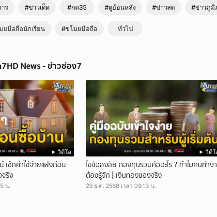
การ
#ข่าวเด็ด
#กด35
#ดูย้อนหลัง
#ข่าวสด
#ข่าวภูม
ยมือถือนักเรียน
#ขโมยมือถือ
ทั่วไป
h7HD News - ข่าวช่อง7
งเรียน ถือปืนขู่ชิงโทรศัพท์มือถือ | สนามข่าว 7 สี
หวัดร้อยเอ็ด คนร้ายอุกอาจเข้าไปถึงในโรงเรียนช่วงพักเที่ยง ก่อนใช้ปืนขู่ชิงโทรศัพท
วิดีโอ
วิดีโ
วงจรปิดในโรงเรียนบันทึกภาพได้ช่วงที่คนร้าย 2 คน ใส่หมวกกันน็อกเต็มใบขี่รถจ
วน์ เช็กค่าใช้จ่ายแฝงก่อน
ไขข้อสงสัย กองทุนรวมคืออะไร ? ทำไมคนทำง
ปขู่ชิงเอาโทรศัพท์มือถือของเด็กนักเรียน ม.ปลาย ผ่านไปสักพักก็จะเห็นภาพคนร้า
งจริง
ต้องรู้จัก | เงินทองของจริง
่วงพักเที่ยงที่โรงเรียนแห่งหนึ่ง ที่ ตำบลเหนือเมือง อำเภอเมืองร้อยเอ็ด จังหวัดร้อ
อาการตื่นตระหนก เล่าว่า ตนเองและเพื่อนนั่งรอจะเข้าเรียนภาคบ่ายที่ม้าหินอ่อนใต้ต้
5 น.
29 ธ.ค. 2568 เวลา 09.13 น.
ดินเข้ามาถามว่า ชื่อโก้ หรือเปล่า แต่ตนปฏิเสธ คนร้ายบอกว่าจะมาเอาโทรศัพท
ให้เอาโทรศัพท์มาดูเพื่อยืนยันความบริสุทธิ์ใจ ในโทรศัพท์มีรูปน้องชายอยู่ ตนเองเอ
ขู่ให้บอกรหัสปลดล็อกหน้าจอ พอบอกรหัสไปคนร้ายก็คว้าโทรศัพท์วิ่งขึ้นรถขี่หนี