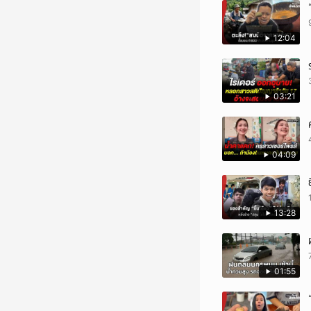
12:04
03:21
04:09
13:28
01:55