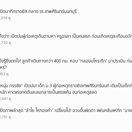
เปิดนาทีกราดยิX กลาง รร.เทพศิรินทร์นนทบุรี
1,018 ดู
ถึงว่า! เปิดปมผู้ก่อเหตุเดินตามหา ครูอรสา เป็นคนแรก ก่อนเกิดเหตุสะเทือนขว
1,730 ดู
ยิ่งรู้ยิ่งตกใจ! ลูกค้าเดินทางกว่า 400 กม. หอบ “กลองมโหระทึก” มาประเมิน ก
ไหร่?
902 ดู
"หนุ่ม กรรชัย" เปิดปม! เด็ก ม.3 ผู้ก่อเหตุกราดยิงเทพศิรินทร์นนท์ เดิมเป็นเด็กเร
หนัก คาดแรงกดดันสะสมกลายเป็นแรงแค้น จนก่อเหตุสลด
2,641 ดู
เปิดภาพล่าสุด “ลำไย ไหทองคำ” เปลี่ยนไป! อวบขึ้นผิดตา แฟนคลับแห่ทัก “นาย
2,751 ดู