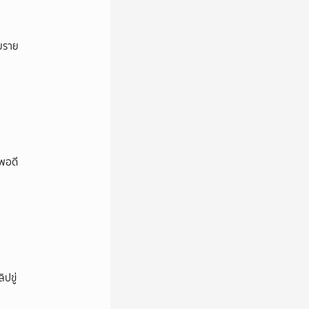
ายราย
พอดี
ปขู่