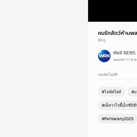
คนรักสัตว์ห้ามพล
98 ดู
WeR NEWS
เผยแพร่ 11 ต.
เล่นอัตโนมัติ
#ไลฟ์สไตล์
#มห
#เพ็ทวาไรตี้เอ็กซิบิช
#PetVariety2025