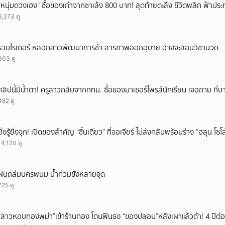
“หนุ่มดวงเฮง” ซื้อของเก่าจากซาเล้ง 800 บาท! สุดท้ายตะลึง ชีวิตพลิก ฟ้าประ
9,373 ดู
รวบไรเดอร์ หลอกสาวพัฒนาการช้า สารภาพออกอุบาย อ้างจะสอนวิชานวด
303 ดู
คลิปนี้มีน้ำตา! ครูสาวกลับจากกทม. ซื้อของมาเซอร์ไพรส์นักเรียน เจอถาม กี่
482 ดู
ยิ่งรู้ยิ่งจุก! เปิดของสำคัญ “ชิ้นเดียว” ที่จอเจียร์ ไม่ส่งกลับพร้อมร่าง “ฮลุน โซ
14,120 ดู
ฝนถล่มนครพนม น้ำท่วมขังหลายจุด
725 ดู
“สาวหอบทองพม่า”เข้าร้านทอง โดนฟันธง “ของปลอม”หลังเผาแล้วดำ! 4 ปีต่อม