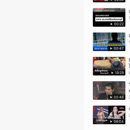
00:22
00:47
19:29
00:46
06:04