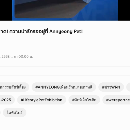
าด! ความน่ารักรออยู่ที่ Annyeong Pet!
ค. 2568 เวลา 00.00 น.
กรรมสัตว์เลี้ยง
#ANNYEONGเพื่อนรักตะลุยเกาหลี
#ข่าวWRN
ั่น2025
#LifestylePetExhibition
#สัตว์เอ็กโซติก
#wereportn
ไลฟ์สไตล์