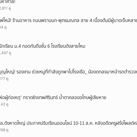
มหาศาล!
ยกเลิก
2,811 ดู
ไฟไหม้! ร้านอาหาร ถนนพรานนก-พุทธมณฑล สาย 4 เบื้องต้นมีผู้บาดเจ็บหล
64 ดู
นักเรียน ม.4 กอดกันดิ่งชั้น 6 โรงเรียนดังสายไหม
1,497 ดู
บุญใหญ่! รองเทน ช่วยหมูที่กำลังถูกพาไปโรงเชือ_ น้องตกลงมาหน้ารถตำรวจ
277 ดู
พ่อผู้ก่อเหตุ” กราดยิงเทพศิรินทร์ น้ำตาคลอขอโทษผู้เสียหาย
142 ดู
รร.ดังหาดใหญ่ ประกาศปรับเรียนออนไลน์ 10-11 ส.ค. หลังอดีตครูฝรั่งโพสต์คลิ
298 ดู