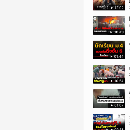
12:02
00:48
01:44
10:54
01:07
02:58