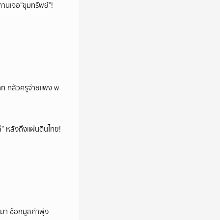
ทานเจอ“ขุมทรัพย์”!
บาท กลัวครูจ่ายแพง w
โล่” หลังถึงแผ่นดินไทย!
า ช็อกมูลค่าพุ่ง