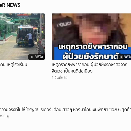
WeR NEWS
วิดีโอ
วิดีโ
้าน เหตุโรงเรียน
เหตุกราดยิvพารากอน ผู้ป่วยยังรักษาตัวจาก
จิตเวช-เป็นคนดีต่อเนื่อง
1 วันที่แล้ว
ความจริงที่ไม่ให้ใครพูด! ไรเดอร์ เตือน สาวๆ หวังมาโกยเงินพัทยา ซอย 6 สุดท
393 ดู