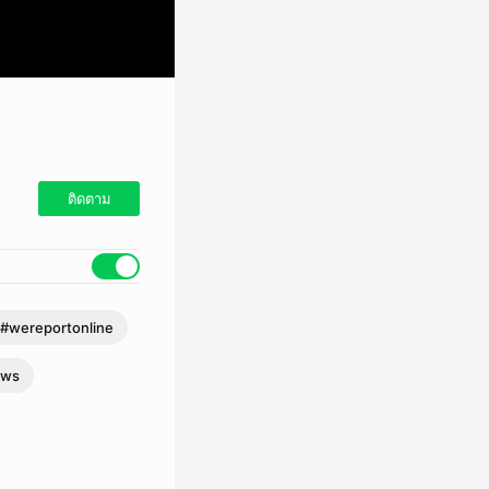
ติดตาม
#wereportonline
ews