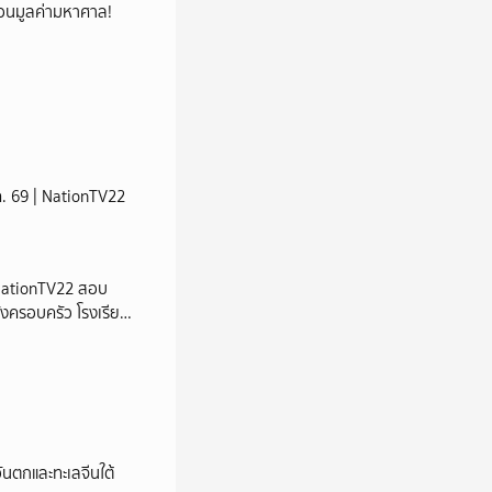
้ซ่อนมูลค่ามหาศาล!
ส.ค. 69 | NationTV22
 | NationTV22 สอบ
้งครอบครัว โรงเรียน
นตกและทะเลจีนใต้