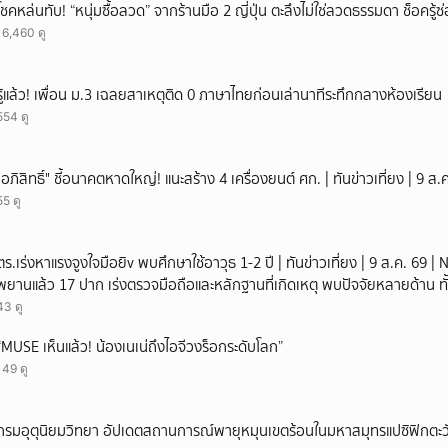
โชคหล่นทับ! “หนุ่มซื้อลวด” จากร้านมือ 2 ญี่ปุ่น ตะลึงไม่ใช่ลวดธรรมดา ช็อครู
16,460 ดู
รู้แล้ว! เพื่อน ม.3 เฉลยสาเหตุติด 0 ภาษาไทยก่อนเล่านาทีระทึกกลางห้องเรียน
554 ดู
"อภิสิทธิ์" ชี้อนาคตหาดใหญ่! แนะสร้าง 4 เครื่องยนต์ ศก. | ทันข่าวเที่ยง | 9 
55 ดู
ตร.เร่งหาแรงจูงใจมือยิv พบศึกษาใช้อาวุธ 1-2 ปี | ทันข่าวเที่ยง | 9 ส.ค. 69
พยานแล้ว 17 ปาก เร่งตรวจมือถือและหลักฐานที่เกิดเหตุ พบปัจจัยหลายด้าน ทั
เพื่อน และสื่อโซเ
43 ดู
“MUSE เห็นแล้ว! น้องเนเน่ถึงไอจีวงร็อกระดับโลก”
149 ดู
กรมอุตุนิยมวิทยา อัปเดตสถานการณ์พายุหมุนเขตร้อนในมหาสมุทรแปซิฟิกตะวั