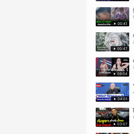
00:41
00:47
06:04
04:01
03:07