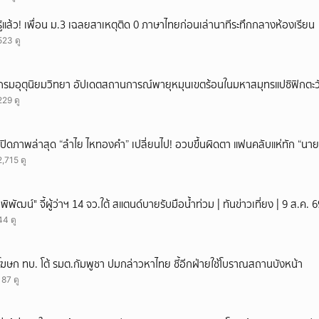
รู้แล้ว! เพื่อน ม.3 เฉลยสาเหตุติด 0 ภาษาไทยก่อนเล่านาทีระทึกกลางห้องเรียน
523 ดู
กรมอุตุนิยมวิทยา อัปเดตสถานการณ์พายุหมุนเขตร้อนในมหาสมุทรแปซิฟิกตะวั
229 ดู
เปิดภาพล่าสุด “ลำไย ไหทองคำ” เปลี่ยนไป! อวบขึ้นผิดตา แฟนคลับแห่ทัก “นาย
2,715 ดู
"พิพัฒน์" จี้ผู้ว่าฯ 14 จว.ใต้ สแตนด์บายรับมือน้ำท่วม | ทันข่าวเที่ยง | 9 ส.ค
44 ดู
โฆษก ทบ. โต้ รมต.กัมพูชา ปมกล่าวหาไทย ชี้อีกฝ่ายใช้โบราณสถานบังหน้า
187 ดู