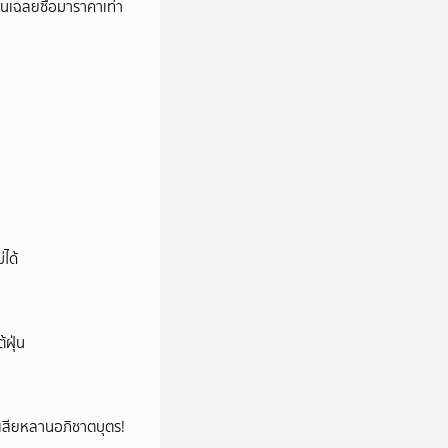
่อนเฉลยซื้อมาราคาเท่า
่ได้
้ฝุ่น
ูญเสียหลานอภิชาตบุตร!