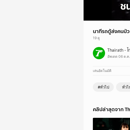
นาทีรถตู้ส่งคนป่
19 ดู
กล้องวงจรปิดจับภาพรถต
Thairath - ไ
ตามข่าวก่อนใครได้ที่
อัพเดต 06 ต.ค.
- Website :
www.thai
- LINE Official :
Thai
เล่นอัตโนมัติ
#ทั่วไป
ทั่วไ
คลิปล่าสุดจาก Th