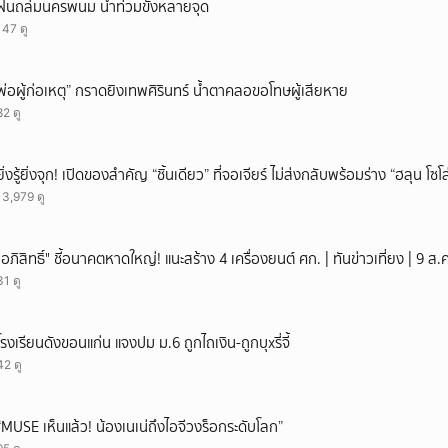
ฝนถล่มนครพนม น้ำท่วมขังหลายจุด
147 ดู
พ่อผู้ก่อเหตุ” กราดยิงเทพศิรินทร์ น้ำตาคลอขอโทษผู้เสียหาย
82 ดู
ยิ่งรู้ยิ่งจุก! เปิดของสำคัญ “ชิ้นเดียว” ที่จอเจียร์ ไม่ส่งกลับพร้อมร่าง “ฮลุน โซ
13,979 ดู
"อภิสิทธิ์" ชี้อนาคตหาดใหญ่! แนะสร้าง 4 เครื่องยนต์ ศก. | ทันข่าวเที่ยง | 9 
31 ดู
โรงเรียนดังขอนแก่น แจงปม ม.6 ถูกไถเงิน-ถูกบุxรี่จี้
42 ดู
“MUSE เห็นแล้ว! น้องเนเน่ถึงไอจีวงร็อกระดับโลก”