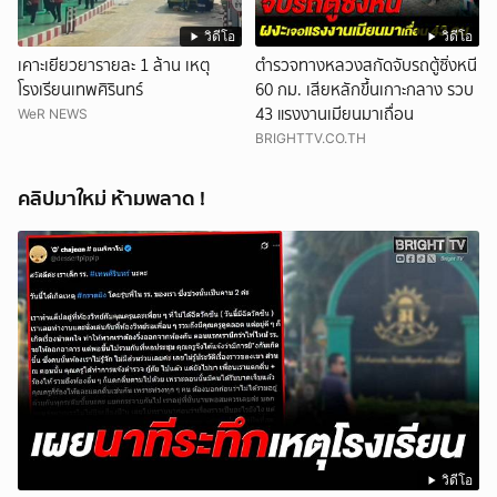
วิดีโอ
วิดีโอ
เคาะเยียวยารายละ 1 ล้าน เหตุ
ตำรวจทางหลวงสกัดจับรถตู้ซิ่งหนี
โรงเรียนเทพศิรินทร์
60 กม. เสียหลักขึ้นเกาะกลาง รวบ
43 แรงงานเมียนมาเถื่อน
WeR NEWS
BRIGHTTV.CO.TH
คลิปมาใหม่ ห้ามพลาด !
วิดีโอ