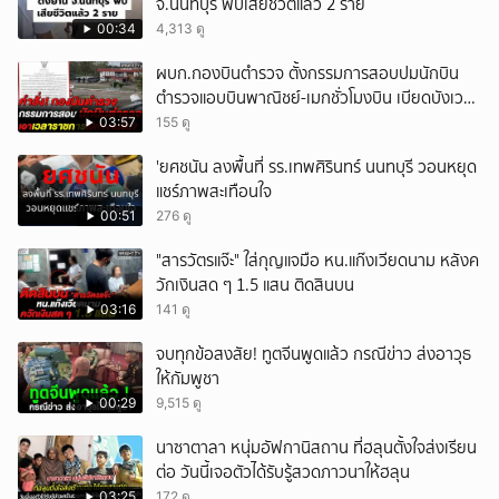
จ.นนทบุรี พบเสียชีวิตแล้ว 2 ราย
00:34
4,313 ดู
ผบก.กองบินตำรวจ ตั้งกรรมการสอบปมนักบิน
ตำรวจแอบบินพาณิชย์-เมกชั่วโมงบิน เบียดบังเวลา
ทำหน้าที่
03:57
155 ดู
'ยศชนัน ลงพื้นที่ รร.เทพศิรินทร์ นนทบุรี วอนหยุด
แชร์ภาพสะเทือนใจ
00:51
276 ดู
"สารวัตรแจ๊ะ" ใส่กุญแจมือ หน.แก๊งเวียดนาม หลังค
วักเงินสด ๆ 1.5 แสน ติดสินบน
03:16
141 ดู
จบทุกข้อสงสัย! ทูตจีนพูดแล้ว กรณีข่าว ส่งอาวุธ
ให้กัมพูชา
00:29
9,515 ดู
นาซาตาลา หนุ่มอัฟกานิสถาน ที่ฮลุนตั้งใจส่งเรียน
ต่อ วันนี้เจอตัวได้รับรู้สวดภาวนาให้ฮลุน
03:25
172 ดู