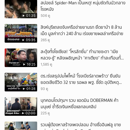
สปอยล์ Spider-Man เป็นเหตุ! หนุ่มซัดกันนัวกลาง
โรงหนัง
01:35
506 ดู
สิงห์บุรีแถลงจับเครือข่ายยานรก ยึดยาบ้า 8 ล้าน
เม็ด มูลค่ากว่า 240 ล้าน เร่งขยายผลล่าเครือข่าย
05:35
265 ดู
สะดุ้งทั้งโซเชียล! “โหรลักยิ้ม” ทำนายชะตา “เมีย
หลวง-ชู้” หลังเผชิญหน้า “คาเตียง” ทำสะเทือนทั้ง
ประเทศ
16:25
1,585 ดู
ตร.เร่งสรุปปมไฟไหม้ 'โรงเบียร์ลาดพร้าว' ยืนยัน
ยอดเสียชีวิต 32 ราย รอผล พฐ. ชี้ชัด อุบัติเหตุ
หรือประมาท
01:28
93 ดู
บุกคอนโดปทุมฯ รวบ แอดมิน DOBERMAN ค้า
มนุษย์ ซ้ำรีดเงินเหยื่อแลกลบคลิป
02:00
225 ดู
รวบผู้ต้องหาสร้างเพจปลอม อ้างชื่ออินฟลู ขาย