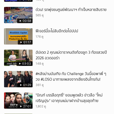
ยกเลิก
ด่วน! รถพุ่งชนศูนย์พัฒนาฯ ทำเจ็บหลายสิบราย
565 ดู
00:58
ฟีเจอร์นี้จะไม่ลับอีกต่อไปปปป
176 ดู
01:17
อัปเดต 2 คุณแม่ดาราคนดังท้องลูก 3 ท้องสวยปี
2026 อวดออร่า
03:03
148 ดู
#หลังม่านบันเทิง กับ Challenge วันนี้ขอพาพี่ ๆ
วง #LOSO มาทายเพลงจากเสียงอินโทรกัน!
01:29
361 ดู
"บิณฑ์ บรรลือฤทธิ์" ยอมพูดแล้ว ข่าวลือ "ใหม่
เจริญปุระ" เอาคุณแม่มาฝากบ้านสุขสุดท้าย
27:01
1,802 ดู