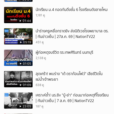
นักเรียน ม.4 กอดกันดิ่งชั้น 6 โรงเรียนดังสายไหม
1,181 ดู
01:44
นำร่างครูเหยื่อกราดยิv ส่งนิติเวชโรงพยาบาล ตร.
| ทันข่าวเย็น | 27ส.ค. 69 | NationTV22
05:19
451 ดู
ผู้ก่อเหตุจบชีวิต รร.เทพศิรินทร์ นนทบุรี
2,138 ดู
01:05
สุดเศร้า! พบร่าง "เต้ ดราก้อนไฟว์" เสียชีวิตใน
แม่น้ำเจ้าพระยา
01:09
638 ดู
เคราะห์ซ้ำ! นร.ยิv "ปู่-ย่า" ก่อนมาก่อเหตุที่โรงเรียน
| ทันข่าวเย็น | 7 ส.ค. 69 | NationTV22
23:05
187 ดู