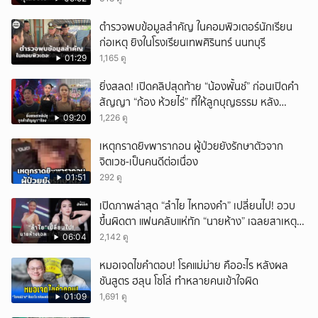
ตำรวจพบข้อมูลสำคัญ ในคอมพิวเตอร์นักเรียน
ก่อเหตุ ยิงในโรงเรียนเทพศิรินทร์ นนทบุรี
01:29
1,165 ดู
ยิ่งสลด! เปิดคลิปสุดท้าย “น้องพั้นช์” ก่อนเปิดคำ
สัญญา “ก้อง ห้วยไร่” ที่ให้ลูกบุญธรรม หลัง
ลาโลก!
09:20
1,226 ดู
เหตุกราดยิvพารากอน ผู้ป่วยยังรักษาตัวจาก
จิตเวช-เป็นคนดีต่อเนื่อง
01:51
292 ดู
เปิดภาพล่าสุด “ลำไย ไหทองคำ” เปลี่ยนไป! อวบ
ขึ้นผิดตา แฟนคลับแห่ทัก “นายห้าง” เฉลยสาเหตุ
ชัด!
06:04
2,142 ดู
หมอเจดไขคำตอบ! โรคแม่ม่าย คืออะไร หลังผล
ชันสูตร ฮลุน โซโล่ ทำหลายคนเข้าใจผิด
01:09
1,691 ดู