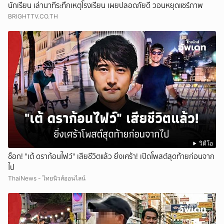
นักเรียน เล่านาทีระทึกเหตุโรงเรียน เผยปลอดภัยดี วอนหยุดแชร์ภาพ
BRIGHTTV.CO.TH
วิดีโอ
ช็อก! "เต้ ดราก้อนไฟว์" เสียชีวิตแล้ว ยิ่งเศร้า! เปิดโพสต์สุดท้ายก่อนจาก
ไป
ThaiNews - ไทยนิวส์ออนไลน์