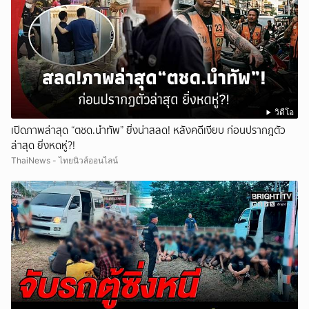
วิดีโอ
เปิดภาพล่าสุด “ตชด.นำทัพ” ยิ่งน่าสลด! หลังคดีเงียบ ก่อนปรากฎตัว
ล่าสุด ยิ่งหดหู่?!
ThaiNews - ไทยนิวส์ออนไลน์