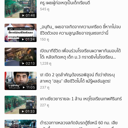
ครู เผยผู้ก่อเหตุเป็นเด็กเรียนดี
545 ดู
01:46
_อนุทิน_ เผยอาจเกิดจากความเครียด ชี้หากไม่จบ
ชีวิตตัวเอง ความสูญเสียอาจรุนแรงกว่านี้
01:34
150 ดู
เปิดนาทีชีวิต เพื่อนร่วมโรงเรียนผวาพากันมอบใต้
โต๊ะ หลังเกิดเหตุ เด็ก ม.3 กราดยิvในโรงเรียน
เทพศิรินทร์นนท์ แบบไม่เลือกหน้า เสียงปืนดังสนั่น
02:13
1,228 ดู
หวั่นไหว
ึ้ง! เปิด 2 จุดสำคัญต้องรอพิสูจน์ ถึงว่ายังระบุ
สาเหตุ “ฮลุน” เสียชีวิตไม่ได้ แม้รู้ผลชันสูตร!
11:05
237 ดู
เคาะเยียวยารายละ 1 ล้าน เหตุโรงเรียนเทพศิรินทร์
227 ดู
01:33
ตำรวจทางหลวงสกัดจับรถตู้ซิ่งหนี 60 กม. เสีย