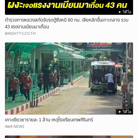
วิดีโอ
ตำรวจทางหลวงสกัดจับรถตู้ซิ่งหนี 60 กม. เสียหลักขึ้นเกาะกลาง รวบ
43 แรงงานเมียนมาเถื่อน
BRIGHTTV.CO.TH
วิดีโอ
เคาะเยียวยารายละ 1 ล้าน เหตุโรงเรียนเทพศิรินทร์
WeR NEWS