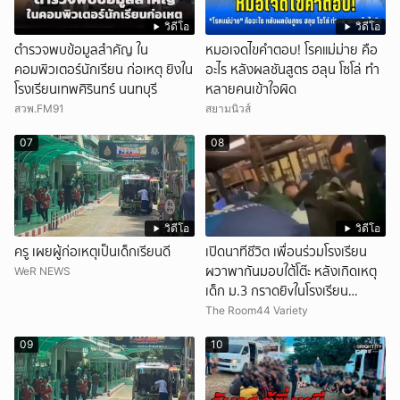
วิดีโอ
วิดีโอ
ตำรวจพบข้อมูลสำคัญ ใน
หมอเจดไขคำตอบ! โรคแม่ม่าย คือ
คอมพิวเตอร์นักเรียน ก่อเหตุ ยิงใน
อะไร หลังผลชันสูตร ฮลุน โซโล่ ทำ
โรงเรียนเทพศิรินทร์ นนทบุรี
หลายคนเข้าใจผิด
สวพ.FM91
สยามนิวส์
07
08
วิดีโอ
วิดีโอ
ครู เผยผู้ก่อเหตุเป็นเด็กเรียนดี
เปิดนาทีชีวิต เพื่อนร่วมโรงเรียน
ผวาพากันมอบใต้โต๊ะ หลังเกิดเหตุ
WeR NEWS
เด็ก ม.3 กราดยิvในโรงเรียน
เทพศิรินทร์นนท์ แบบไม่เลือกหน้า
The Room44 Variety
เสียงปืนดังสนั่นหวั่นไหว
09
10