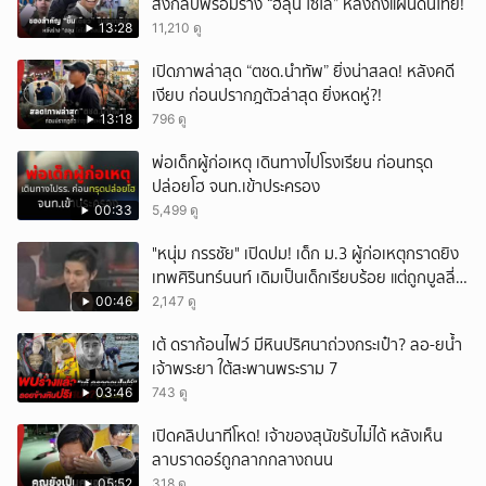
ส่งกลับพร้อมร่าง “ฮลุน โซโล่” หลังถึงแผ่นดินไทย!
13:28
11,210 ดู
เปิดภาพล่าสุด “ตชด.นำทัพ” ยิ่งน่าสลด! หลังคดี
เงียบ ก่อนปรากฎตัวล่าสุด ยิ่งหดหู่?!
13:18
796 ดู
พ่อเด็กผู้ก่อเหตุ เดินทางไปโรงเรียน ก่อนทรุด
ปล่อยโฮ จนท.เข้าประครอง
00:33
5,499 ดู
"หนุ่ม กรรชัย" เปิดปม! เด็ก ม.3 ผู้ก่อเหตุกราดยิง
เทพศิรินทร์นนท์ เดิมเป็นเด็กเรียบร้อย แต่ถูกบูลลี่
หนัก คาดแรงกดดันสะสมกลายเป็นแรงแค้น จนก่อ
00:46
2,147 ดู
เหตุสลด
เต้ ดราก้อนไฟว์ มีหินปริศนาถ่วงกระเป๋า? ลอ-ยน้ำ
เจ้าพระยา ใต้สะพานพระราม 7
03:46
743 ดู
เปิดคลิปนาทีโหด! เจ้าของสุนัขรับไม่ได้ หลังเห็น
ลาบราดอร์ถูกลากกลางถนน
05:52
318 ดู