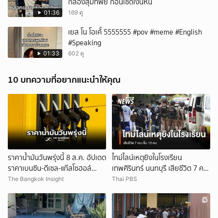
กล่องสุ่มทิพย์ ก่อนเชิดเงินหนี
01:36
169 ดู
เยส โน โอเค้้้้ 5555555 #pov #meme #English
#Speaking
01:33
602 ดู
10 บทความที่อยากแนะนำให้คุณ
ราคาน้ำมันวันพรุ่งนี้ 8 ส.ค. อัปเดต
ไทม์ไลน์เหตุยิงในโรงเรียน
ราคาเบนซิน-ดีเซล-แก๊สโซฮอล์
เทพศิรินทร์ นนทบุรี เสียชีวิต 7 คน
ล่าสุดที่นี่
เจ็บ 15 คน
The Bangkok Insight
Thai PBS