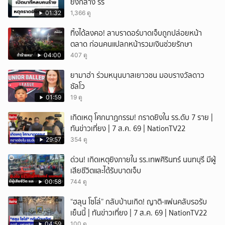
ยิงกลาง รร
01:32
1,366 ดู
ทิ้งได้ลงคอ! ลาบราดอร์บาดเจ็บถูกปล่อยหน้า
ตลาด ก่อนคนแปลกหน้ารวมเงินช่วยรักษา
04:00
407 ดู
ยามาฮ่า ร่วมหนุนบาสเยาวชน มอบรางวัลดาว
ซัลโว
01:59
19 ดู
เกิดเหตุ โศกนาฏกรรม! กราดยิงใน รร.ดับ 7 ราย |
ทันข่าวเที่ยง | 7 ส.ค. 69 | NationTV22
29:57
354 ดู
ด่วน! เกิดเหตุยิงภายใน รร.เทพศิรินทร์ นนทบุรี มีผู้
เสียชีวิตและได้รับบาดเจ็บ
00:58
744 ดู
“ฮลุน โซโล่” กลับบ้านเกิด! ญาติ-แฟนคลับรอรับ
เย็นนี้ | ทันข่าวเที่ยง | 7 ส.ค. 69 | NationTV22
04:59
100 ดู