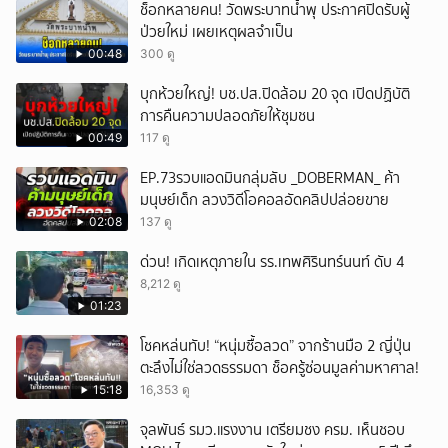
ช็อกหลายคน! วัดพระบาทน้ำพุ ประกาศปิดรับผู้
ป่วยใหม่ เผยเหตุผลจำเป็น
00:48
300 ดู
บุกห้วยใหญ่! บช.ปส.ปิดล้อม 20 จุด เปิดปฏิบัติ
การคืนความปลอดภัยให้ชุมชน
00:49
117 ดู
EP.73รวบแอดมินกลุ่มลับ _DOBERMAN_ ค้า
มนุษย์เด็ก ลวงวิดีโอคอลอัดคลิปปล่อยขาย
02:08
137 ดู
ด่วน! เกิดเหตุภายใน รร.เทพศิรินทร์นนท์ ดับ 4
8,212 ดู
01:23
โชคหล่นทับ! “หนุ่มซื้อลวด” จากร้านมือ 2 ญี่ปุ่น
ตะลึงไม่ใช่ลวดธรรมดา ช็อครู้ซ่อนมูลค่ามหาศาล!
15:18
16,353 ดู
จุลพันธ์ รมว.แรงงาน เตรียมชง ครม. เห็นชอบ