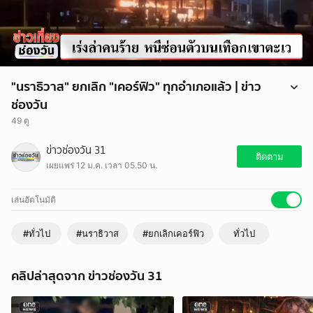
"นราธิวาส" ยกเลิก "เคอร์ฟิว" ทุกอำเภอแล้ว | ข่าว
ช่องวัน
49 ดู
หน่วยเฉพาะกิจนราธิวาส ออกประกาศยกเลิกเคอร์ฟิว ในทุกอำเภอของ
ข่าวช่องวัน 31
จังหวัดนราธิวาสแล้ว ให้เหตุผลว่าเนื่องจากปัจจุบันสถานการณ์ ในพื้นที่
ติดตาม
เผยแพร่ 12 ม.ค. เวลา 05.50 น.
จังหวัดนราธิวาส อยู่ในระดับที่สามารถควบคุมได้แล้ว
เล่นอัตโนมัติ
#ทั่วไป
#นราธิวาส
#ยกเลิกเคอร์ฟิว
ทั่วไป
คลิปล่าสุดจาก ข่าวช่องวัน 31