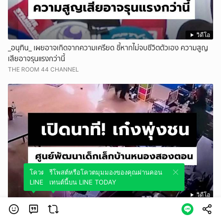
วิดีโอ
_อนุทิน_ เผยอาจเกิดจากความเครียด ชี้หากไม่จบชีวิตตัวเอง ความสูญ
เสียอาจรุนแรงกว่านี้
THE ROOM 44 CHANNEL
โควตมุมมองของคุณผ่านคอนเทนต์นี้บน
รีโพสต์หรือโควตมุมมองของคุณผ่านคอน
LINE TODAY
เทนต์นี้บน LINE TODAY
วิดีโอ
เปิดนาที!เก๋งพุ่งชนศูนย์พัฒนาเด็กเล็กบ้านหนองสองตอน
THE ROOM 44 CHANNEL