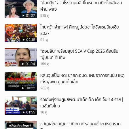
“น้องปุ้ย” สาวโรงงานคลิปโดเรมอน เปิดใจหลังซบ
ค่ายเพลง
01:07
915 ดู
ไทยคว้าเจ้าภาพ! ศึกหนูน้อยขาไถชิงแชมป์เอเชีย
2027
02:15
94 ดู
"ออมสิน" พร้อมลุย! SEA V Cup 2026 ต้อนรับ
"บุ๋มบิ๋ม" คืนทัพ
01:04
159 ดู
หลับวูบเป็นเหตุ! นายก อบต. เผยอาการคนขับ เหตุ
เก๋งพุ่งชน ศูนย์เด็กเล็ก
00:22
289 ดู
รถเก๋งพุ่งชนศูนย์พัฒนาเด็กเล็ก เด็กเจ็บ 14 ราย |
เนชั่นทั่วไทย
01:55
16 ดู
ขวัญเอ๋ยขวัญมา! เปิดนาทีหลบคนร้าย เหตุกราด