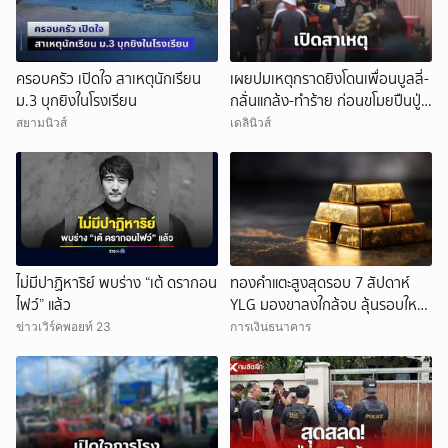
ครอบครัว เปิดใจ สาเหตุนักเรียน
เผยปมเหตุกราดยิงโดนเพื่อนบูลลี่-
ม.3 บุกยิงในโรงเรียน
กลั่นแกล้ง-ทำร้าย ก่อนขโมยปืนปู่
ก่อเหตุ
สยามนิวส์
เดลินิวส์
ไม่มีปาฏิหาริย์ พบร่าง “เต้ ดรากอน
ทองคำแตะสูงสุดรอบ 7 สัปดาห์
ไฟว์” แล้ว
YLG มองขาลงใกล้จบ ลุ้นรอบใหม่
แตะบาทละ 82,200 บาท
ข่าวเวิร์คพอยท์ 23
การเงินธนาคาร