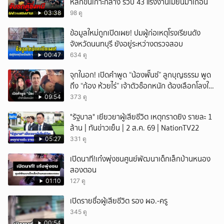
หลักขึ้นเกาะกลาง รวบ 43 แรงงานเมียนมาเถื่อน
03:38
98 ดู
ข้อมูลใหม่ถูกเปิดเผย! ปมผู้ก่อเหตุโรงเรียนดัง
จังหวัดนนทบุรี ยังอยู่ระหว่างตรวจสอบ
00:47
634 ดู
จุกในอก! เปิดคำพูด “น้องพั๊นซ์” ลูกบุญธรรม พูด
ถึง “ก้อง ห้วยไร่” เจ้าตัวช็อกหนัก ต้องเลือกโลงให้
ลูก!
09:54
373 ดู
"รัฐบาล" เยียวยาผู้เสียชีวิต เหตุกราดยิง รายละ 1
ล้าน | ทันข่าวเย็น | 2 ส.ค. 69 | NationTV22
05:27
331 ดู
เปิดนาที!เก๋งพุ่งชนศูนย์พัฒนาเด็กเล็กบ้านหนอง
สองตอน
01:10
127 ดู
เปิดรายชื่อผู้เสียชีวิต รอง ผอ.-ครู
345 ดู
00:54