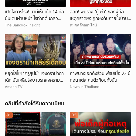
เปิดใจภารโรง! นาทีเห็นเด็ก 14 ถือ
สลด! พบร่าง "ปู่-ย่า" ของผู้ก่อ
ปืนเดินผ่านหน้า ไร้ท่าทีตื่นกลัว
เหตุกราดยิง ถูกยิงดับภายในบ้าน
ก่อนหลบตำรวจขึ้นอีกอาคาร
พัก
The Bangkok Insight
คมชัดลึกออนไลน์
หยุดใส่ไข่! "ครูสุนีย์" แจงดราม่าด่า
ภาพนางเอกดังร่วมเฟรมเมื่อ 23 ปี
เด็ก ยันเคลียร์จบ เบรกสงคราม
ก่อน แต่ละคนตัวท็อปทั้งนั้น
Gen
Amarin TV
News In Thailand
คลิปที่กำลังได้รับความนิยม
01
02