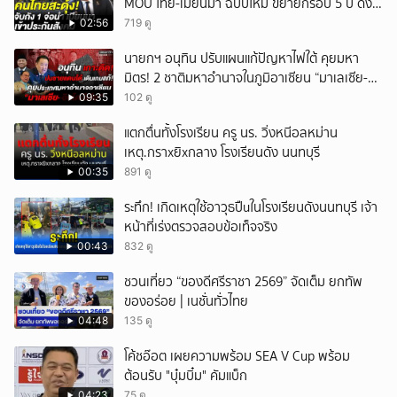
MOU ไทย-เมียนมา ฉบับใหม่ ขยายกรอบ 5 ปี ดึง
แรงงานเข้าระบบ
02:56
719 ดู
นายกฯ อนุทิน ปรับแผนแก้ปัญหาไฟใต้ คุยมหา
มิตร! 2 ชาติมหาอำนาจในภูมิอาเซียน “มาเลเซีย-
อินโดนีเซีย”
09:35
102 ดู
แตกตื่นทั้งโรงเรียน ครู นร. วิ่งหนีอลหม่าน
เหตุ.กราxยิxกลาง โรงเรียนดัง นนทบุรี
00:35
891 ดู
ระทึก! เกิดเหตุใช้อาวุธปืuในโรงเรียนดังนนทบุรี เจ้า
หน้าที่เร่งตรวจสอบข้อเท็จจริง
00:43
832 ดู
ชวนเที่ยว “ของดีศรีราชา 2569” จัดเต็ม ยกทัพ
ของอร่อย | เนชั่นทั่วไทย
04:48
135 ดู
โค้ชอ๊อต เผยความพร้อม SEA V Cup พร้อม
ต้อนรับ "บุ๋มบิ๋ม" คัมแบ็ก
04:23
75 ดู