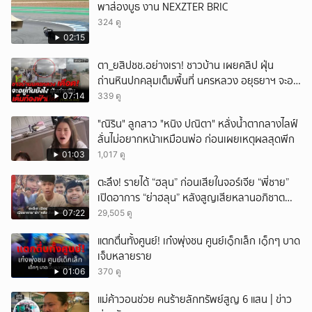
พาส่องบูธ งาน NEXZTER BRIC
324 ดู
02:15
ตา_ยสิปชช.อย่างเรา! ชาวบ้าน เผยคลิป ฝุ่น
ถ่านหินปกคลุมเต็มพื้นที่ นครหลวง อยุธยาฯ จะอยู่
กันยังไง
07:14
339 ดู
"ณิริน" ลูกสาว "หนิง ปณิตา" หลั่งน้ำตากลางไลฟ์
ลั่นไม่อยากหน้าเหมือนพ่อ ก่อนเผยเหตุผลสุดพีก
01:03
1,017 ดู
ตะลึง! รายได้ “ฮลุน” ก่อนเสียในจอร์เจีย “พี่ชาย”
เปิดอาการ “ย่าฮลุน” หลังสูญเสียหลานอภิชาต
บุตร!
07:22
29,505 ดู
แตกตื่นทั้งศูนย์! เก๋งพุ่งชน ศูนย์เ๑็กเล็ก เ๑็กๆ บาด
เจ็บหลายราย
01:06
370 ดู
แม่ค้าวอนช่วย คนร้ายลักทรัพย์สูญ 6 แสน | ข่าว