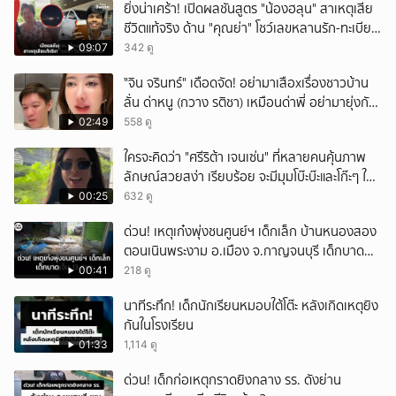
ยิ่งน่าเศร้า! เปิดผลชันสูตร "น้องฮลุน" สาเหตุเสีย
ชีวิตแท้จริง ด้าน "คุณย่า" โชว์เลขหลานรัก-ทะเบียน
รถเคลื่อนร่าง!
09:07
342 ดู
ั่"จิน จรินทร์" เดือดจัด! อย่ามาเสือxเรื่องชาวบ้าน
ลั่น ด่าหนู (กวาง รติชา) เหมือนด่าพี่ อย่ามายุ่งกับ
คนของผม จบ!!!
02:49
558 ดู
ใครจะคิดว่า "ศรีริต้า เจนเซ่น" ที่หลายคนคุ้นภาพ
ลักษณ์สวยสง่า เรียบร้อย จะมีมุมโบ๊ะบ๊ะและโก๊ะๆ ให้
ได้อมยิ้มเหมือนกัน งานนี้ทำเอาแฟนๆ ทั้งเอ็นดูทั้ง
00:25
632 ดู
หัวเราะ
ด่วน! เหตุเก๋งพุ่งชนศูนย์ฯ เด็กเล็ก บ้านหนองสอง
ตอนเนินพระงาม อ.เมือง จ.กาญจนบุรี เด็กบาด
เจ็บ 13 ราย
00:41
218 ดู
นาทีระทึก! เด็กนักเรียนหมอบใต้โต๊ะ หลังเกิดเหตุยิง
กันในโรงเรียน
01:33
1,114 ดู
ด่วน! เด็กก่อเหตุกราดยิงกลาง รร. ดังย่าน