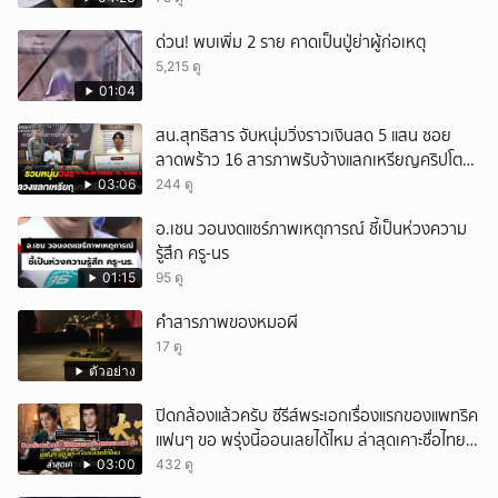
ด่วน! พบเพิ่ม 2 ราย คาดเป็นปู่ย่าผู้ก่อเหตุ
5,215 ดู
01:04
สน.สุทธิสาร จับหนุ่มวิ่งราวเงินสด 5 แสน ซอย
ลาดพร้าว 16 สารภาพรับจ้างแลกเหรียญคริปโต
ผ่านแอปฯ
03:06
244 ดู
อ.เชน วอนงดแชร์ภาพเหตุการณ์ ชี้เป็นห่วงความ
รู้สึก ครู-นร
01:15
95 ดู
คำสารภาพของหมอผี
17 ดู
ตัวอย่าง
ปิดกล้องแล้วครับ ซีรีส์พระเอกเรื่องแรกของแพทริค
แฟนๆ ขอ พรุ่งนี้ออนเลยได้ไหม ล่าสุดเคาะชื่อไทย
แล้ว
03:00
432 ดู