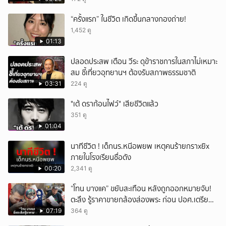
“ครั้งแรก” ในชีวิต เกิดขึ้นกลางกองถ่าย!
1,452 ดู
01:13
ปลอดประสพ เตือน วีระ ดุข้าราชการในสภาไม่เหมาะ
สม ชี้เที่ยวอุทยานฯ ต้องรับสภาพธรรมชาติ
03:31
224 ดู
"เต้ ดราก้อนไฟว์" เสียชีวิตแล้ว
351 ดู
01:04
นาทีชีวิต ! เด็กนร.หนีอพยพ เหตุคนร้ายกราxยิx
ภายในโรงเรียนชื่อดัง
00:20
2,341 ดู
“โทน บางแค” ขยับสะเทือน หลังถูกออกหมายจับ!
ตะลึง รู้ราคาขายกล้องส่องพระ ก่อน ปอศ.เตรียม
บุกรวบ?
07:19
364 ดู