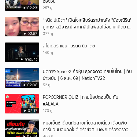
ช่องวัน
02:23
257 ดู
"หนิง ปณิตา" เปิดใจเคลียร์ดราม่าหลัง "น้องณิริน"
ถูกกระแสวิจารณ์ จากคลิปไลฟ์สดไม่อยากเกิดมา
หน้าเหมือนพ่อ
02:57
377 ดู
สไปเดอร์-แมน แบรนด์ นิว เดย์
140 ดู
ตัวอย่าง
ปิดทาง SpaceX ถือหุ้น ธุจกิจดาวเทียมในไทย | ทัน
ข่าวเย็น | 6 ส.ค. 69 | NationTV22
02:08
52 ดู
POPCORNER QUIZ | ถามป็อปตอบปั๊บ กับ
#ALALA
02:17
170 ดู
หมอเบ็นซ์ เตือนภัยสายเที่ยวฉายเดี่ยว เตือนพิษ
คาร์บอนมอนอกไซด์ คร่าชีวิต แนะพกเครื่องตรวจ
วัดติดตัว
02:34
460 ดู