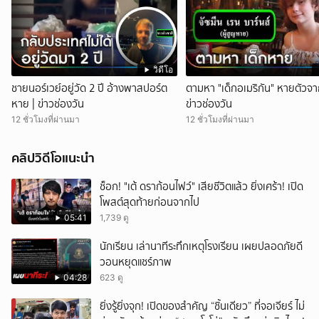
วิดีโอ
ชายนอร์เวย์อยู่วัด 2 ปี อ้างพาสปอร์ต
ตามหา "เด็กอเมริกัน" หายตัวจา
หาย | ข่าวช่องวัน
ข่าวช่องวัน
12 ชั่วโมงที่ผ่านมา
12 ชั่วโมงที่ผ่านมา
คลิปวิดีโอแนะนำ
ช็อก! "เต้ ดราก้อนไฟว์" เสียชีวิตแล้ว ยิ่งเศร้า! เปิด
โพสต์สุดท้ายก่อนจากไป
05:41
1,739 ดู
นักเรียน เล่านาทีระทึกเหตุโรงเรียน เผยปลอดภัยดี
วอนหยุดแชร์ภาพ
04:28
623 ดู
ยิ่งรู้ยิ่งจุก! เปิดของสำคัญ “ชิ้นเดียว” ที่จอเจียร์ ไม่