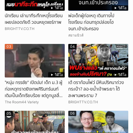
วิดีโอ
วิดีโอ
นักเรียน เล่านาทีระทึกเหตุโรงเรียน
พ่อเด็กผู้ก่อเหตุ เดินทางไป
เผยปลอดภัยดี วอนหยุดแชร์ภาพ
โรงเรียน ก่อนทรุดปล่อยโฮ
จนท.เข้าประครอง
BRIGHTTV.CO.TH
สยามนิวส์
03
04
วิดีโอ
วิดีโอ
"หนุ่ม กรรชัย" เปิดปม! เด็ก ม.3 ผู้
เต้ ดราก้อนไฟว์ มีหินปริศนาถ่วง
ก่อเหตุกราดยิงเทพศิรินทร์นนท์
กระเป๋า? ลอ-ยน้ำเจ้าพระยา ใต้
เดิมเป็นเด็กเรียบร้อย แต่ถูกบูลลี่
สะพานพระราม 7
หนัก คาดแรงกดดันสะสมกลายเป็น
The Room44 Variety
BRIGHTTV.CO.TH
แรงแค้น จนก่อเหตุสลด
05
06