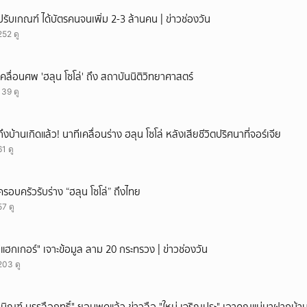
ปรับเกณฑ์ ได้บัตรคนจนเพิ่ม 2-3 ล้านคน | ข่าวช่องวัน
252 ดู
เคลื่อนศพ 'ฮลุน โซโล่' ถึง สถาบันนิติวิทยาศาสตร์
139 ดู
ถึงบ้านเกิดแล้ว! นาทีเคลื่อนร่าง ฮลุน โซโล่ หลังเสียชีวิตปริศนาที่จอร์เจีย
61 ดู
ครอบครัวรับร่าง “ฮลุน โซโล่” ถึงไทย
57 ดู
"แฮกเกอร์" เจาะข้อมูล ลาม 20 กระทรวง | ข่าวช่องวัน
203 ดู