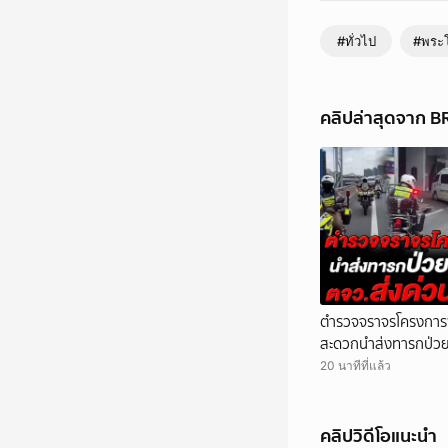
#ทั่วไป
#พระ
คลิปล่าสุดจาก 
ตำรวจจราจรโครงการ
สะดวกนำส่งทารกป่วยห
รพ.ศิริราช
20 นาทีที่แล้ว
คลิปวิดีโอแนะนำ