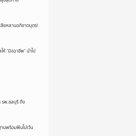
นสุขสุดท้าย
ูญเสียหลานอภิชาตบุตร!
ห้ ”มิจฉาชีพ“ นำไป
พ.ชลบุรี ถึง
านพร้อมฟันไม่เว้น