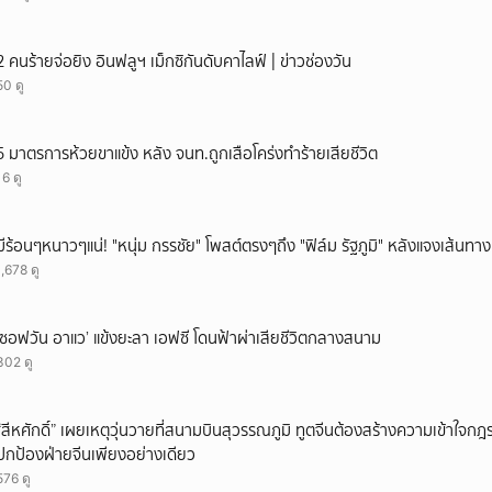
ยกเลิก
2 คนร้ายจ่อยิง อินฟลูฯ เม็กซิกันดับคาไลฟ์ | ข่าวช่องวัน
50 ดู
5 มาตรการห้วยขาแข้ง หลัง จนท.ถูกเสือโคร่งทำร้ายเสียชีวิต
16 ดู
มีร้อนๆหนาวๆแน่! "หนุ่ม กรรชัย" โพสต์ตรงๆถึง "ฟิล์ม รัฐภูมิ" หลังแจงเส้นทาง
1,678 ดู
‘ซอฟวัน อาแว’ แข้งยะลา เอฟซี โดนฟ้าผ่าเสียชีวิตกลางสนาม
302 ดู
“สีหศักดิ์” เผยเหตุวุ่นวายที่สนามบินสุวรรณภูมิ ทูตจีนต้องสร้างความเข้าใจกฎระ
ปกป้องฝ่ายจีนเพียงอย่างเดียว
576 ดู