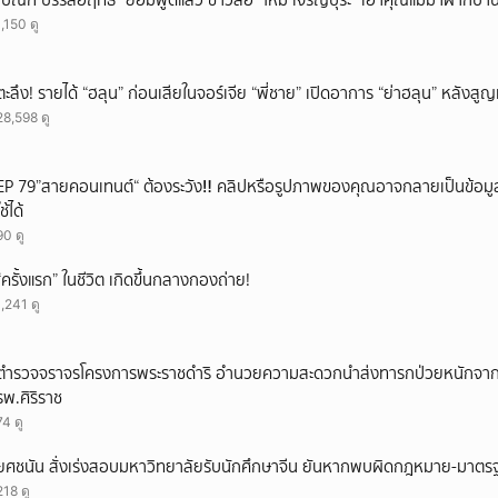
"บิณฑ์ บรรลือฤทธิ์" ยอมพูดแล้ว ข่าวลือ "ใหม่ เจริญปุระ" เอาคุณแม่มาฝากบ้า
1,150 ดู
ตะลึง! รายได้ “ฮลุน” ก่อนเสียในจอร์เจีย “พี่ชาย” เปิดอาการ “ย่าฮลุน” หลังส
28,598 ดู
EP 79”สายคอนเทนต์“ ต้องระวัง‼️ คลิปหรือรูปภาพของคุณอาจกลายเป็นข้อมูลใ
ใช้ได้
90 ดู
“ครั้งแรก” ในชีวิต เกิดขึ้นกลางกองถ่าย!
1,241 ดู
ตำรวจจราจรโครงการพระราชดำริ อำนวยความสะดวกนำส่งทารกป่วยหนักจาก ร
รพ.ศิริราช
74 ดู
ยศชนัน สั่งเร่งสอบมหาวิทยาลัยรับนักศึกษาจีน ยันหากพบผิดกฎหมาย-มาตรฐ
218 ดู