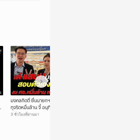
อ
วิดีโอ
น
มงคลกิตติ์ ยื่นนายกฯ อนุทิน สอบงบ ศธ. ส่อ
ฝ่ายปกครองจับพ่อร
ทุจริตหมื่นล้าน จี้ อนุทิน ตรวจสอบตัวเองสมัย
ปราการ พร้อมแถลง
ดูแล ศธ.
ที่แม่สอด
3 ชั่วโมงที่ผ่านมา
4 ชั่วโมงที่ผ่านมา