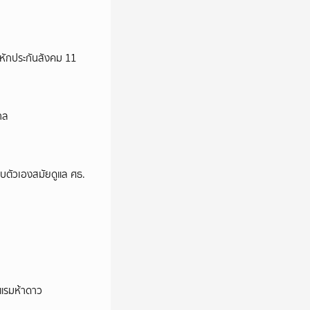
มหักประกันสังคม 11
าล
อบตัวเองสมัยดูแล ศธ.
รงแรมห้าดาว