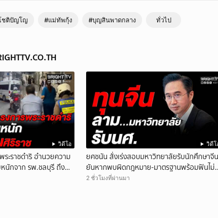
โชติปัญโญ
#แม่ทัพกุ้ง
#บุญสินพาดกลาง
ทั่วไป
BRIGHTTV.CO.TH
วิดีโอ
วิดีโ
พระราชดำริ อำนวยความ
ยศชนัน สั่งเร่งสอบมหาวิทยาลัยรับนักศึกษาจี
นักจาก รพ.ชลบุรี ถึง
ยันหากพบผิดกฎหมาย-มาตรฐานพร้อมฟันไม่
เว้น
2 ชั่วโมงที่ผ่านมา