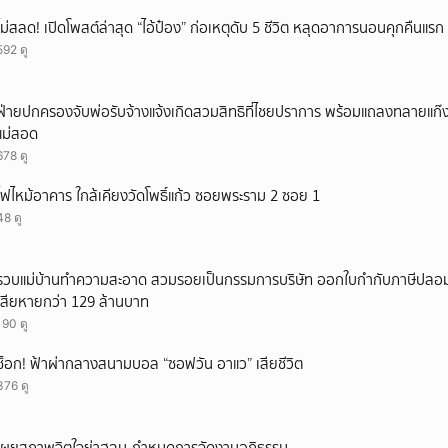
ไม่สลด! เปิดโพสต์ล่าสุด “ไอ้ป๋อง” ก่อเหตุดับ 5 ชีวิต หลุดอาการนอนคุกคืนแรก ร
592 ดู
ฝ่ายปกครองจับพ่อรับจ้างแจ้งเกิดสวมสิทธิที่ไชยปราการ พร้อมแถลงทลายแก๊งทุจ
แม่สอด
678 ดู
ไฟไหม้อาคาร ใกล้เคียงวัดโพธิ์แก้ว ซอยพระราม 2 ซอย 1
48 ดู
รวบแม่บ้านทำความสะอาด สวมรอยเป็นกรรมการบริษัท ออกใบกำกับภาษีปลอม
เสียหายกว่า 129 ล้านบาท
190 ดู
ช็อก! ฟ้าผ่ากลางสนามบอล “ซอฟวัน อาแว” เสียชีวิต
376 ดู