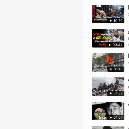
10:50
03:44
01:10
01:32
01:07