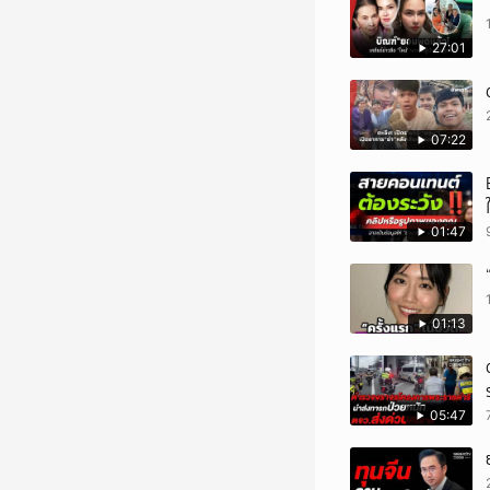
27:01
07:22
01:47
01:13
05:47