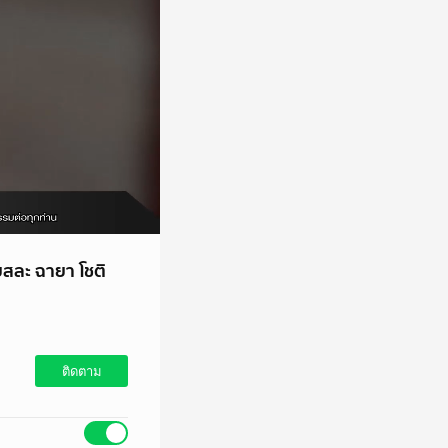
สละ ฉายา โชติ
ติดตาม