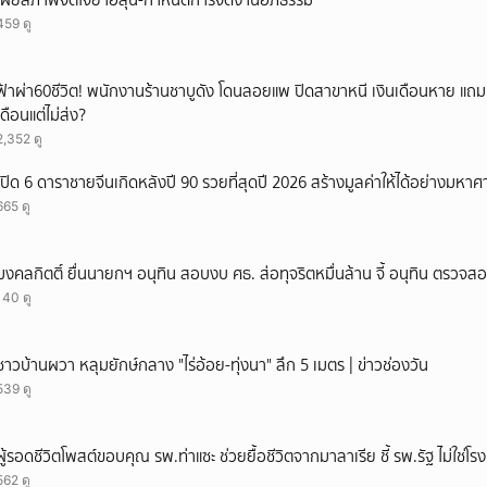
เผยสภาพจิตใจย่าฮลุน-กำหนดการจัดงานอภิธรรม
459 ดู
ฟ้าผ่า60ชีวิต! พนักงานร้านชาบูดัง โดนลอยแพ ปิดสาขาหนี เงินเดือนหาย แถ
เดือนแต่ไม่ส่ง?
2,352 ดู
เปิด 6 ดาราชายจีนเกิดหลังปี 90 รวยที่สุดปี 2026 สร้างมูลค่าให้ได้อย่างมหาศ
665 ดู
มงคลกิตติ์ ยื่นนายกฯ อนุทิน สอบงบ ศธ. ส่อทุจริตหมื่นล้าน จี้ อนุทิน ตรวจส
140 ดู
ชาวบ้านผวา หลุมยักษ์กลาง "ไร่อ้อย-ทุ่งนา" ลึก 5 เมตร | ข่าวช่องวัน
539 ดู
ผู้รอดชีวิตโพสต์ขอบคุณ รพ.ท่าแซะ ช่วยยื้อชีวิตจากมาลาเรีย ชี้ รพ.รัฐ ไม่ใช่โ
562 ดู