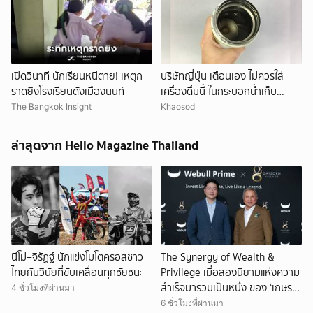
เปิดวินาที นักเรียนหนีตาย! เหตุก
บริษัทญี่ปุ่น เตือนเอง ไม่ควรใส่
ราดยิงโรงเรียนดังเมืองนนท์
เครื่องดื่มนี้ ในกระบอกน้ำเก็บ
อุณหภูมิ เสี่ยงเสียหายง่าย
The Bangkok Insight
Khaosod
ล่าสุดจาก Hello Magazine Thailand
นีโม่–จิรัฏฐ์ นักแข่งโมโตครอสชาว
The Synergy of Wealth &
ไทยกับวินัยที่ขับเคลื่อนทุกชัยชนะ
Privilege เมื่อสองนิยามแห่งความ
สำเร็จมารวมเป็นหนึ่ง ของ ‘เกษรวิ
4 ชั่วโมงที่ผ่านมา
ลเลจ’ และ ‘Webull Thailand’ สู่
6 ชั่วโมงที่ผ่านมา