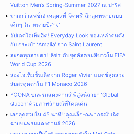
Vuitton Men’s Spring-Summer 2027 ณ ปารีส
มากกว่าแฟชั่น! เหตุผลที่ ‘จิตตรี’ ฉีกลุคทนายแบบ
เดิมๆ ใน ‘ทนายปีศาจ’
อัปเดตไอเท็มฮิต! Everyday Look ของเหล่าคนดัง
กับ กระเป๋า ‘Amalia’ จาก Saint Laurent
สะกดทุกสายตา! ‘ลิซ่า’ กับชุดคัสตอมสีขาวใน FIFA
World Cup 2026
ส่องไอเท็มชิ้นเด็ดจาก Roger Vivier แมตช์ลุคสวย
สับสะดุดตาใน F1 Monaco 2026
YOONA บนพรมแดงคานส์ พิสูจน์ฉายา ‘Global
Queen’ ด้วยภาพลักษณ์ที่โดดเด่น
เสกลุคสวยใน 45 นาที! ‘คุณเล็ก-ณพาภรณ์’ เฉิด
ฉายบนพรมแดงคานส์ 2026