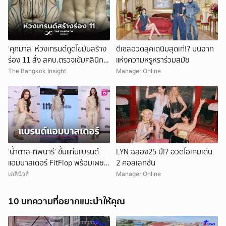
‘ศุภมาส’ ห่วงเทรนด์ดูดไขมันสร้าง
ดีเซลอวดลุคเดนิมสุดเท่!? บนฉาก
ร่อง 11 สั่ง สคบ.ตรวจเข้มคลินิก
แห่งความหรูหราร่วมสมัย
ความงาม
The Bangkok Insight
Manager Online
‘น้ำตาล-ทิพนารี’ ขึ้นแท่นแบรนด์
LYN ฉลอง25 ปี!? อวดไอเทมเด่น
แอมบาสเดอร์ FitFlop พร้อมเผย
2 คอลเลกชัน
คอลเลกชัน Autumn/Winter
เดลินิวส์
Manager Online
2026
10 บทความที่อยากแนะนำให้คุณ