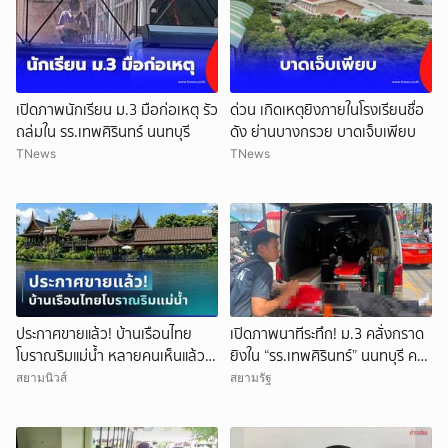
เปิดภาพนักเรียน ม.3 มือก่อเหตุ รัว
ด่วน เกิดเหตุยิงภายในโรงเรียนชื่อ
ถล่มใน รร.เทพศิรินทร์ นนทบุรี
ดัง ย่านบางกรวย บาดเจ็บเพียบ
TNews
TNews
ประกาศขายแล้ว! บ้านเรือนไทย
เปิดภาพนาทีระทึก! ม.3 คลั่งกราด
โบราณริมแม่น้ำ หลายคนเห็นแล้ว
ยิงใน “รร.เทพศิรินทร์” นนทบุรี ครู
จำได้ เคยเป็นฉากหนังดัง
ดับ 2 บาดเจ็บกว่า 20 ราย ก่อนยิง
สยามนิวส์
สยามรัฐ
ตัวเองเสียชีวิตหน้าห้องเรียน