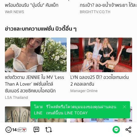
พร้อมต้อนรับ "บุ๋มบิ๋ม" คัมแบ็ก
กระเป๋า? ลอ-ยน้ำเจ้าพระยา ใต้
พระราม 7
WeR NEWS
BRIGHTTV.CO.TH
ข่าวและบทความแฟชั่น บิวตี้อื่น ๆ
แต่งตัวตาม JENNIE ใน MV ‘Less
LYN ฉลอง25 ปี!? อวดไอเทมเด่น
Than A Lover’ แฟชั่นสไตล์
2 คอลเลกชัน
ซัมเมอร์ สวยชิคแบบไอคอนิก
Manager Online
LSA Thailand
โควตมุมมองของคุณผ่านคอนเทนต์นี้บน
รีโพสต์หรือโควตมุมมองของคุณผ่านคอน
LINE TODAY
เทนต์นี้บน LINE TODAY
14