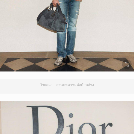
โฆษณา - อ่านบทความต่อด้านล่าง