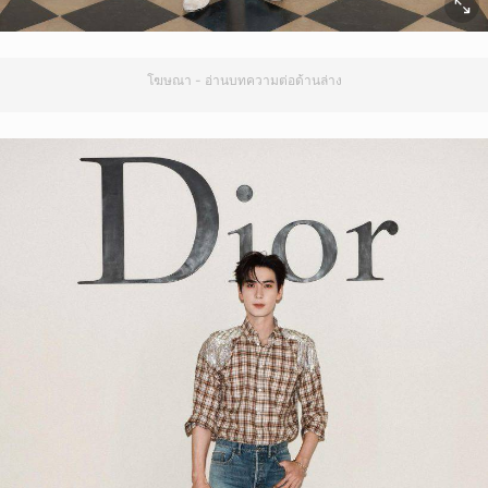
โฆษณา - อ่านบทความต่อด้านล่าง