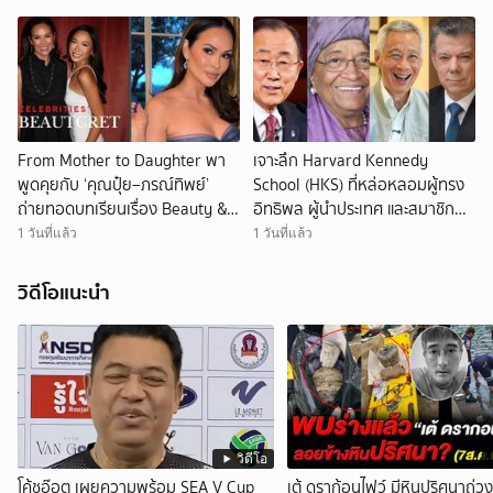
การสร้างพันธมิตรต่อยอดเพิ่มเติม
จากแพลตฟอร์มการลงทุนสู่ลักชัว
รีไลฟ์สไตล์และคอมมูนิตี้
From Mother to Daughter พา
เจาะลึก Harvard Kennedy
พูดคุยกับ ‘คุณปุ๋ย–ภรณ์ทิพย์’
School (HKS) ที่หล่อหลอมผู้ทรง
ถ่ายทอดบทเรียนเรื่อง Beauty &
อิทธิพล ผู้นำประเทศ และสมาชิก
Wellness ที่อยากส่งต่อให้ลูกสาว
ราชวงศ์จากทั่วโลก
1 วันที่แล้ว
1 วันที่แล้ว
วิดีโอแนะนำ
วิดีโอ
โค้ชอ๊อต เผยความพร้อม SEA V Cup
เต้ ดราก้อนไฟว์ มีหินปริศนาถ่วง