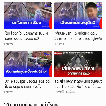
เห็นแล้วตกใจ เปิดผลการเรียน ผู้
เพื่อนเผยสาเหตุ ผู้ก่อเหตุ ติด 0
ก่อเหตุ รร.ดัง ช่วงชั้น ม.2
วิชาภาษาไทย เล่าชัดมาบ่นครูให้ฟัง
TNews
TNews
เปิด "ผลชันสูตรเบื้องต้น" แต่ละจุด
สุดเศร้า เหตุกราดยิง นักเรียนหญิง
ที่โดนกระสุน น่าสงสารจับใจ
ชั้นม.1 เสียชีวิตเพิ่ม 1 ราย เป็นราย
ที่ 9
TNews
คมชัดลึกออนไลน์
10 บทความที่อยากแนะนำให้คุณ