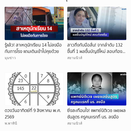
รู้แล้ว! สาเหตุนักเรียน 14 ไม่ลงมือ
สาวถึงกับมือสั่น! จากลำดับ 132
กับภารโรง แถมเดินเข้าไปคุยด้วย
ขึ้นที่ 1 ผลขึ้นบัญชีใหม่ สอบท้อง
ถิ่น
มุมข่าว
สยามนิวส์
ดวงวันอาทิตย์ที่ 9 สิงหาคม พ.ศ.
ยิ่งสะเทือนใจ! แพทย์นิติเวช เผยผล
2569
ชันสูตร ครูคนเเรกที่ นร. ลงมือ
พ.พาทินี
สยามนิวส์