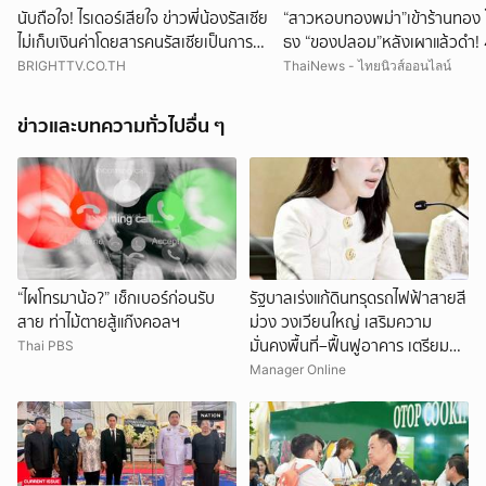
นับถือใจ! ไรเดอร์เสียใจ ข่าวพี่น้องรัสเซีย
“สาวหอบทองพม่า”เข้าร้านทอง 
ไม่เก็บเงินค่าโดยสารคนรัสเซียเป็นการ
ธง “ของปลอม”หลังเผาแล้วดำ! 4
ขอโทษ
มา ช็อกมูลค่าพุ่งมหาศาล!
BRIGHTTV.CO.TH
ThaiNews - ไทยนิวส์ออนไลน์
ข่าวและบทความทั่วไปอื่น ๆ
“ไผโทรมาน้อ?” เช็กเบอร์ก่อนรับ
รัฐบาลเร่งแก้ดินทรุดรถไฟฟ้าสายสี
สาย ท่าไม้ตายสู้แก๊งคอลฯ
ม่วง วงเวียนใหญ่ เสริมความ
มั่นคงพื้นที่–ฟื้นฟูอาคาร เตรียม
Thai PBS
ทยอยคืนการจราจร
Manager Online