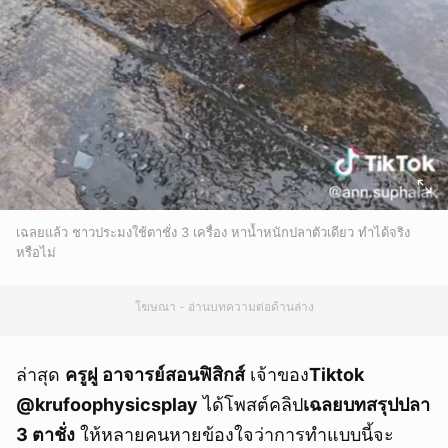
เฉลยแล้ว ชาวประมงใช้ตาชั่ง 3 เครื่อง หาน้ำหนักปลาตัวเดียว ทำได้จริง
หรือไม่
โฆษณา - อ่านบทความต่อด้านล่าง
ล่าสุด
ครูฝู อาจารย์สอนฟิสิกส์
เจ้าของ
Tiktok
@krufoophysicsplay
ได้โพสต์คลิป
เฉลยบทสรุปปลา
3 ตาชั่ง
ให้หลายคนหายข้องใจว่าการทำแบบนี้จะ