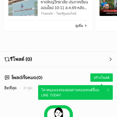
หาดใหญ่วิทยาลัย ประกาศเรียน
ออนไลน์ 10-11 ส.ค.69 หลัง
อดีตครูต่างชาติขู่ยิง
Thairath - ไทยรัฐออนไลน์
ดูเพิ่ม
รีโพสต์ (0)
โพสต์ทั้งหมด(0)
สร้างโพสต์
ฮิตที่สุด
ล่าสุด
โควตมุมมองของคุณผ่านคอนเทนต์นี้บน
LINE TODAY