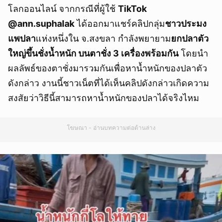
โลกออนไลน์ จากกรณีที่ผู้ใช้
TikTok
@ann.suphalak
ได้ออกมาแชร์คลิปกลุ่ม
ชาวประมง
แพปลา
แห่งหนึ่งใน จ.สงขลา กำลังพยายาม
ยกปลาตัว
ใหญ่ขึ้นชั่งน้ำหนัก บนตาชั่ง 3 เครื่องพร้อมกัน
โดยนำ
ผลลัพธ์ของตาชั่งมารวมกันเพื่อหาน้ำหนักของปลาตัว
ดังกล่าว งานนี้ชาวเน็ตที่ได้เห็นคลิปดังกล่าวเกิดความ
สงสัยว่าวิธีนี้สามารถหาน้ำหนักของปลาได้จริงไหม
โฆษณา - อ่านบทความต่อด้านล่าง