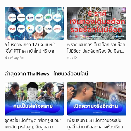
5 โบรกอัพเกรด 12 บจ. แนะนำ
6 ราศี เงินทองเต็มสต็อก รวยช็อก
“ซื้อ” PTT เคาะเป้าใหม่ 45 บาท
ไม่มีช็อต ปลดล็อกเรื่องเงิน มีลาภ
ลอยจ่อคิว
ข่าวหุ้นธุรกิจ
ดวง D
ล่าสุดจาก ThaiNews - ไทยนิวส์ออนไลน์
จุกหัวใจ เปิดคำพูด "พ่อครูหมวย"
เพื่อนสนิท ม.3 เปิดความจริงปม
เผยสั้นๆ หลังสูญเสียลูกสาว
บูลลี่ เล่านาทีสลดกลางห้องเรียน