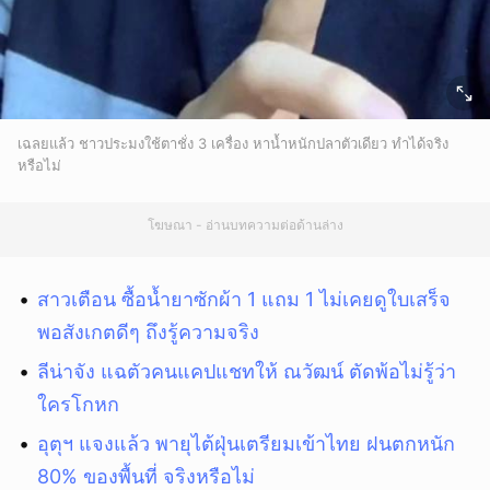
เฉลยแล้ว ชาวประมงใช้ตาชั่ง 3 เครื่อง หาน้ำหนักปลาตัวเดียว ทำได้จริง
หรือไม่
โฆษณา - อ่านบทความต่อด้านล่าง
สาวเตือน ซื้อน้ำยาซักผ้า 1 แถม 1 ไม่เคยดูใบเสร็จ
พอสังเกตดีๆ ถึงรู้ความจริง
ลีน่าจัง แฉตัวคนแคปแชทให้ ณวัฒน์ ตัดพ้อไม่รู้ว่า
ใครโกหก
อุตุฯ แจงแล้ว พายุไต้ฝุ่นเตรียมเข้าไทย ฝนตกหนัก
80% ของพื้นที่ จริงหรือไม่