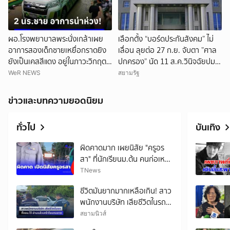
ผอ.โรงพยาบาลพระนั่งเกล้าเผย
เลือกตั้ง “บอร์ดประกันสังคม” ไม่
อาการสองเด็กชายเหยื่อกราดยิง
เลื่อน ลุยต่อ 27 ก.ย. จับตา ”ศาล
ยังเป็นเคสสีแดง อยู่ในภาวะวิกฤต
ปกครอง” นัด 11 ส.ค.วินิจฉัยปม
น่าเป็นห่วง
ยกเลิกประกาศกกต.ประกันสังคม
WeR NEWS
สยามรัฐ
ข่าวและบทความยอดนิยม
ทั่วไป
บันเทิง
ผิดคาดมาก เผยนิสัย "ครูอร
สา" ที่นักเรียนม.ต้น คนก่อเหตุ
เดินตามหา
TNews
ชีวิตมันยากมากเหลือเกิน! สาว
พนักงานบริษัท เสียชีวิตในรถ
ทิ้งจม.ไว้ อ่านแล้วเศร้าใจแทบ
สยามนิวส์
ขาด