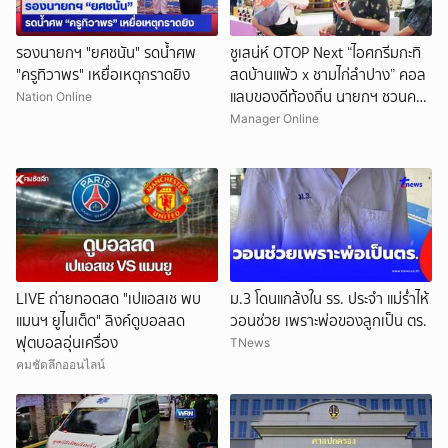
รองนายกฯ "ยศชนัน" รดน้ำศพ
ชูเสน่ห์ OTOP Next “ไอศกรีมกะทิ
"ครูทิวาพร" เหยื่อเหตุกราดยิง
สดบ้านแพ้ว x ชามไก่ลำปาง” คอล
แลบของดีท้องถิ่น นายกฯ ชวนคน
Nation Online
ไทยอุดหนุนภูมิปัญญาชุมชน ใน
Manager Online
งานศิลปาชีพฯ
LIVE ถ่ายทอดสด "เปแอสเช พบ
ม.3 โดนแกล้งใน รร. ประจำ แม่ร่ำไห้
แมนฯ ยูไนเต็ด" ลิงค์ดูบอลสด
วอนช่วย เพราะพ่อของลูกเป็น ตร.
ฟุตบอลอุ่นเครื่อง
TNews
คมชัดลึกออนไลน์