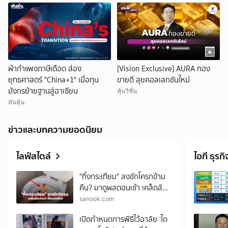
ฝ่ากำแพงภาษีเดือด ส่อง
[Vision Exclusive] AURA ทอง
ยุทธศาสตร์ "China+1" เมื่อทุน
ขายดี ลุยคอลเลกชันใหม่
มังกรย้ายฐานสู่อาเซียน
หุ้นวิชั่น
ทันหุ้น
ข่าวและบทความยอดนิยม
ไลฟ์สไตล์
ไอที ธุรกิ
"ทิ้งกระเทียม" ลงชักโครกข้าม
คืน? มาดูผลตอนเช้า เคล็ดลับ
บ้านๆ ที่คาดไม่ถึง!
sanook.com
เปิดกำหนดการพิธีไว้อาลัย ‘ได