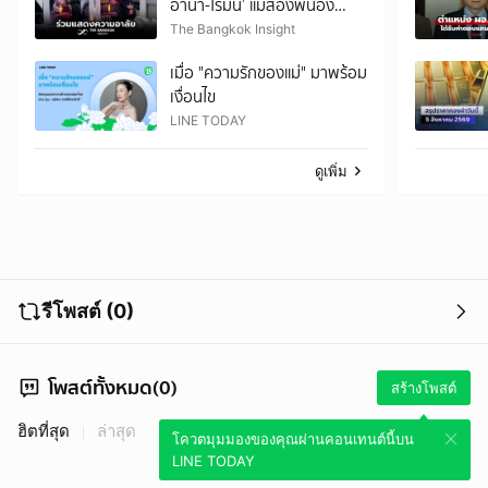
อานา-โรมัน’ แม่สองพี่น้อง
รัสเซียเชิญชวนร่วมส่งครั้ง
The Bangkok Insight
สุดท้าย
เมื่อ "ความรักของแม่" มาพร้อม
เงื่อนไข
LINE TODAY
ดูเพิ่ม
รีโพสต์ (0)
โพสต์ทั้งหมด(0)
สร้างโพสต์
ฮิตที่สุด
ล่าสุด
โควตมุมมองของคุณผ่านคอนเทนต์นี้บน
LINE TODAY