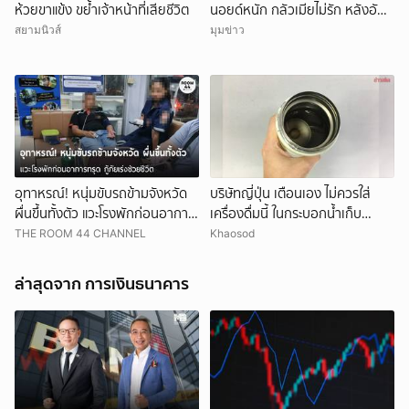
ห้วยขาแข้ง ขย้ำเจ้าหน้าที่เสียชีวิต
นอยด์หนัก กลัวเมียไม่รัก หลังอัป
หน้าใหม่
สยามนิวส์
มุมข่าว
อุทาหรณ์! หนุ่มขับรถข้ามจังหวัด
บริษัทญี่ปุ่น เตือนเอง ไม่ควรใส่
ผื่นขึ้นทั้งตัว แวะโรงพักก่อนอาการ
เครื่องดื่มนี้ ในกระบอกน้ำเก็บ
ทรุด กู้ภัยเร่งช่วยชีวิต
อุณหภูมิ เสี่ยงเสียหายง่าย
THE ROOM 44 CHANNEL
Khaosod
ล่าสุดจาก การเงินธนาคาร