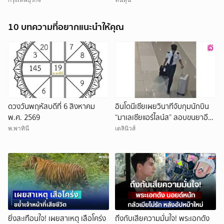
10 บทความที่อยากแนะนำให้คุณ
ดวงวันพฤหัสบดีที่ 6 สิงหาคม
อินโดนีเซียเผยวินาทีจับกุมนักบิน
พ.ศ. 2569
“มาเลเซียแอร์ไลน์ส” ลอบขนยาอี
26 กก.(คลิป)
พ.พาทินี
เดลินิวส์
ยิ่งสะเทือนใจ! เผยสาเหตุ เสือโคร่ง
ถึงกับเสียความมั่นใจ! พระเอกดัง