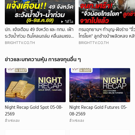
วิดีโอ
ปภ. แจ้งเตือน 49 จังหวัด และ กทม. เฝ้า
กรมอุทยานฯ ทำบุญ-ฝังร่าง "จิ๋
ระวังน้ำท่วม ดินโคลนถล่ม คลื่นลมแรง
ไทรโยค" ลูกช้างป่าพลัดหลง หลั
ช่วง 6-9 ส.ค. 69
แพทย์ยื้อชีวิตเต็มที่
BRIGHTTV.CO.TH
BRIGHTTV.CO.TH
ข่าวและบทความหุ้น การลงทุนอื่น ๆ
Night Recap Gold Spot 05-08-
Night Recap Gold Futures 05-
2569
08-2569
ฮั่วเซ่งเฮง
ฮั่วเซ่งเฮง