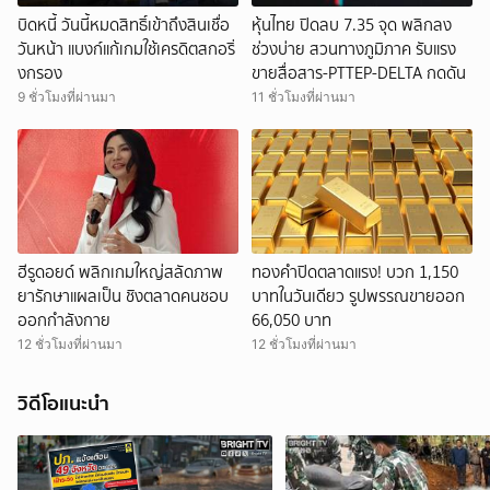
ยกเลิก
บิดหนี้ วันนี้หมดสิทธิ์เข้าถึงสินเชื่อ
หุ้นไทย ปิดลบ 7.35 จุด พลิกลง
วันหน้า แบงก์แก้เกมใช้เครดิตสกอริ่
ช่วงบ่าย สวนทางภูมิภาค รับแรง
งกรอง
ขายสื่อสาร-PTTEP-DELTA กดดัน
9 ชั่วโมงที่ผ่านมา
11 ชั่วโมงที่ผ่านมา
ฮีรูดอยด์ พลิกเกมใหญ่สลัดภาพ
ทองคำปิดตลาดแรง! บวก 1,150
ยารักษาแผลเป็น ชิงตลาดคนชอบ
บาทในวันเดียว รูปพรรณขายออก
ออกกำลังกาย
66,050 บาท
12 ชั่วโมงที่ผ่านมา
12 ชั่วโมงที่ผ่านมา
วิดีโอแนะนำ