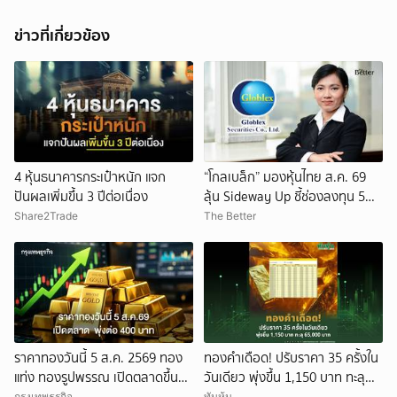
ข่าวที่เกี่ยวข้อง
4 หุ้นธนาคารกระเป๋าหนัก แจก
“โกลเบล็ก” มองหุ้นไทย ส.ค. 69
ปันผลเพิ่มขึ้น 3 ปีต่อเนื่อง
ลุ้น Sideway Up ชี้ช่องลงทุน 5
หุ้นเด่น ผลงาน Q2 โต!
Share2Trade
The Better
ราคาทองวันนี้ 5 ส.ค. 2569 ทอง
ทองคำเดือด! ปรับราคา 35 ครั้งใน
แท่ง ทองรูปพรรณ เปิดตลาดขึ้น
วันเดียว พุ่งขึ้น 1,150 บาท ทะลุ
400 บาท
65,000 บาท
กรุงเทพธุรกิจ
ทันหุ้น