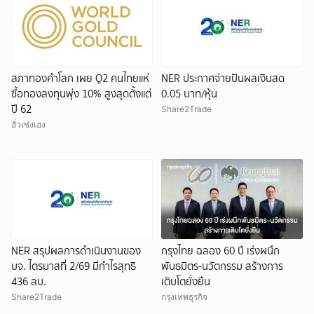
สภาทองคำโลก เผย Q2 คนไทยแห่
NER ประกาศจ่ายปันผลเงินสด
ซื้อทองลงทุนพุ่ง 10% สูงสุดตั้งแต่
0.05 บาท/หุ้น
ปี 62
Share2Trade
ฮั่วเซ่งเฮง
NER สรุปผลการดำเนินงานของ
กรุงไทย ฉลอง 60 ปี เร่งผนึก
บจ. ไตรมาสที่ 2/69 มีกำไรสุทธิ
พันธมิตร-นวัตกรรม สร้างการ
436 ลบ.
เติบโตยั่งยืน
Share2Trade
กรุงเทพธุรกิจ