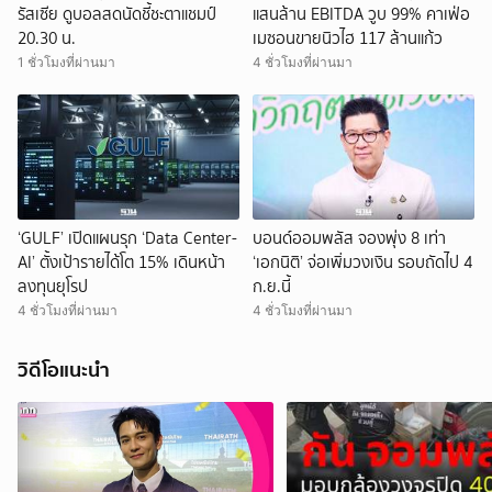
รัสเซีย ดูบอลสดนัดชี้ชะตาแชมป์
แสนล้าน EBITDA วูบ 99% คาเฟ่อ
20.30 น.
เมซอนขายนิวไฮ 117 ล้านแก้ว
1 ชั่วโมงที่ผ่านมา
4 ชั่วโมงที่ผ่านมา
‘GULF’ เปิดแผนรุก ‘Data Center-
บอนด์ออมพลัส จองพุ่ง 8 เท่า
AI’ ตั้งเป้ารายได้โต 15% เดินหน้า
‘เอกนิติ’ จ่อเพิ่มวงเงิน รอบถัดไป 4
ลงทุนยุโรป
ก.ย.นี้
4 ชั่วโมงที่ผ่านมา
4 ชั่วโมงที่ผ่านมา
วิดีโอแนะนำ