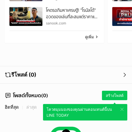
ศีรษะล้าน
โคตรอภิมหาเศรษฐี! "โรนัลโด้"
อวดของเล่นที่สะสมแต่ราคาแรง
ทะลุเกิน 4,000 ล้าน
sanook.com
ดูเพิ่ม
รีโพสต์ (0)
โพสต์ทั้งหมด(0)
สร้างโพสต์
ฮิตที่สุด
ล่าสุด
โควตมุมมองของคุณผ่านคอนเทนต์นี้บน
LINE TODAY