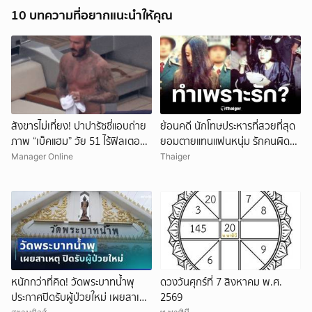
10 บทความที่อยากแนะนำให้คุณ
สังขารไม่เที่ยง! ปาปารัซซี่แอบถ่าย
ย้อนคดี นักโทษประหารที่สวยที่สุด
ภาพ “เบ็คแฮม” วัย 51 ไร้ฟิลเตอร์
ยอมตายแทนแฟนหนุ่ม รักคนผิด
เผยให้เห็นผมบาง-ศีรษะล้าน
ชีวิตดิ่งเหว
Manager Online
Thaiger
หนักกว่าที่คิด! วัดพระบาทน้ำพุ
ดวงวันศุกร์ที่ 7 สิงหาคม พ.ศ.
ประกาศปิดรับผู้ป่วยใหม่ เผยสาเหตุ
2569