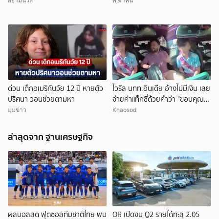
สุดสะเทือนใจ
สยามนิวส์
พ.พาทินี
ด่วน เด็กอเมริกันวัย 12 ปี หายตัว
ไวรัล นทท.อินเดีย อ้างไม่มีเงิน เลย
ปริศนา วอนช่วยตามหา
จ่ายค่าแท็กซี่ด้วยคำว่า "ขอบคุณ"
คนขับอึ้ง แห่วิจารณ์
มุมข่าว
Khaosod
ล่าสุดจาก ฐานเศรษฐกิจ
ผลบอลสด ฟุตซอลทีมชาติไทย พบ
OR เปิดงบ Q2 รายได้ทะลุ 2.05