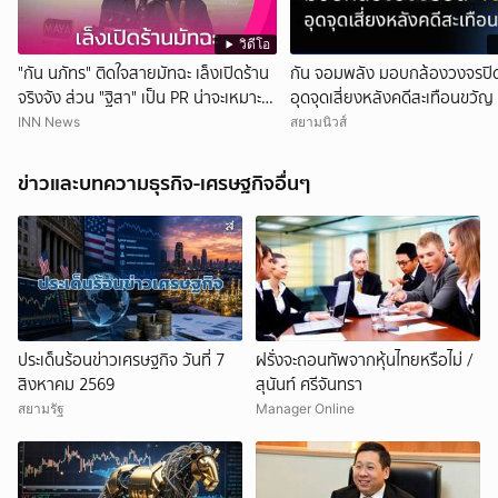
วิดีโอ
"กัน นภัทร" ติดใจสายมัทฉะ เล็งเปิดร้าน
กัน จอมพลัง มอบกล้องวงจรปิด
จริงจัง ส่วน "ฐิสา" เป็น PR น่าจะเหมาะ
อุดจุดเสี่ยงหลังคดีสะเทือนขวัญ
กว่า
INN News
สยามนิวส์
ข่าวและบทความธุรกิจ-เศรษฐกิจอื่นๆ
ประเด็นร้อนข่าวเศรษฐกิจ วันที่ 7
ฝรั่งจะถอนทัพจากหุ้นไทยหรือไม่ /
สิงหาคม 2569
สุนันท์ ศรีจันทรา
สยามรัฐ
Manager Online