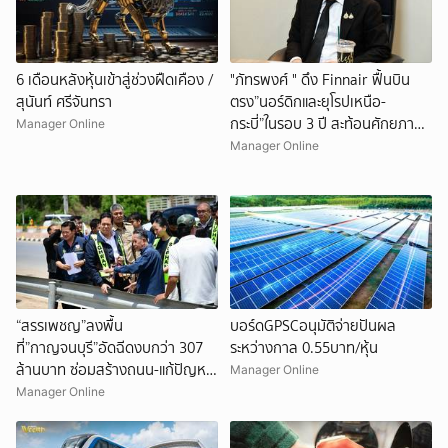
6 เดือนหลังหุ้นเข้าสู่ช่วงฝืดเคือง /
"ภัทรพงศ์ " ดึง Finnair ฟื้นบิน
สุนันท์ ศรีจันทรา
ตรง”นอร์ดิกและยุโรปเหนือ-
กระบี่”ในรอบ 3 ปี สะท้อนศักยภาพ
Manager Online
สนามบิน-ท่องเที่ยวไทย
Manager Online
“สรรเพชญ”ลงพื้น
บอร์ดGPSCอนุมัติจ่ายปันผล
ที่”กาญจนบุรี”อัดฉีดงบกว่า 307
ระหว่างกาล 0.55บาท/หุ้น
ล้านบาท ซ่อมสร้างถนน-แก้ปัญหา
Manager Online
น้ำท่วม
Manager Online