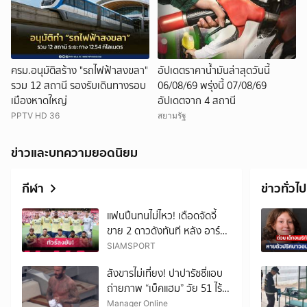
ครม.อนุมัติสร้าง "รถไฟฟ้าสงขลา"
อัปเดตราคาน้ำมันล่าสุดวันนี้
รวม 12 สถานี รองรับเดินทางรอบ
06/08/69 พรุ่งนี้ 07/08/69
เมืองหาดใหญ่
อัปเดตจาก 4 สถานี
PPTV HD 36
สยามรัฐ
ข่าวและบทความยอดนิยม
กีฬา
ข่าวทั่วไป
แฟนปืนทนไม่ไหว! เดือดจัดจี้
ขาย 2 ดาวดังทันที หลัง อาร์
เซน่อล พลิกล็อกพ่าย เรอัล เบ
SIAMSPORT
ติส ยับอุ่นเครื่อง
สังขารไม่เที่ยง! ปาปารัซซี่แอบ
ถ่ายภาพ “เบ็คแฮม” วัย 51 ไร้
ฟิลเตอร์ เผยให้เห็นผมบาง-
Manager Online