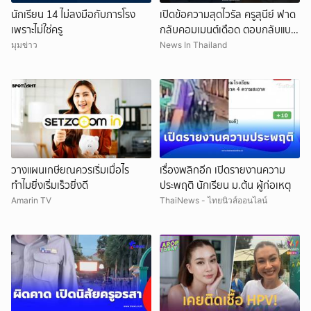
นักเรียน 14 ไม่ลงมือกับภารโรง
เปิดข้อความสุดไวรัล ครูสุนีย์ ฟาด
เพราะไม่ใช่ครู
กลับคอมเมนต์เดือด ตอบกลับแบบ
มีชั้นเชิง
มุมข่าว
News In Thailand
วางแผนเกษียณควรเริ่มเมื่อไร
เรื่องพลิกอีก เปิดรายงานความ
ทำไมยิ่งเริ่มเร็วยิ่งดี
ประพฤติ นักเรียน ม.ต้น ผู้ก่อเหตุ
Amarin TV
ThaiNews - ไทยนิวส์ออนไลน์