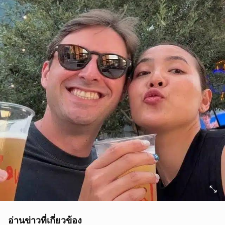
อ่านข่าวที่เกี่ยวข้อง