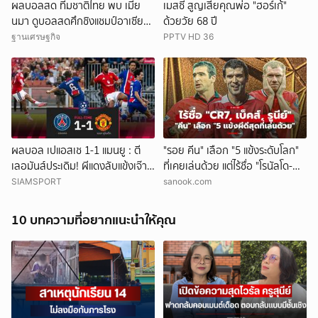
ผลบอลสด ทีมชาติไทย พบ เมีย
เมสซี่ สูญเสียคุณพ่อ "ฮอร์เก้"
นมา ดูบอลสดศึกชิงแชมป์อาเซียน
ด้วยวัย 68 ปี
เวลา 20.00 น.
ฐานเศรษฐกิจ
PPTV HD 36
ผลบอล เปแอสเช 1-1 แมนยู : ตี
"รอย คีน" เลือก "5 แข้งระดับโลก"
เลอมันส์ประเดิม! ผีแดงลับแข้งเจ๊า
ที่เคยเล่นด้วย แต่ไร้ชื่อ "โรนัลโด-
แชมป์ยุโรป
เบ็คแฮม-รูนีย์"
SIAMSPORT
sanook.com
10 บทความที่อยากแนะนำให้คุณ