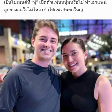
เป็นโมเมนต์ที่ “พู่” เปิดตัวแฟนหนุ่มหรือไม่ ทำเอาแฟน
ลูกยางอดใจไม่ไหว เข้าไปแซวกันยกใหญ่