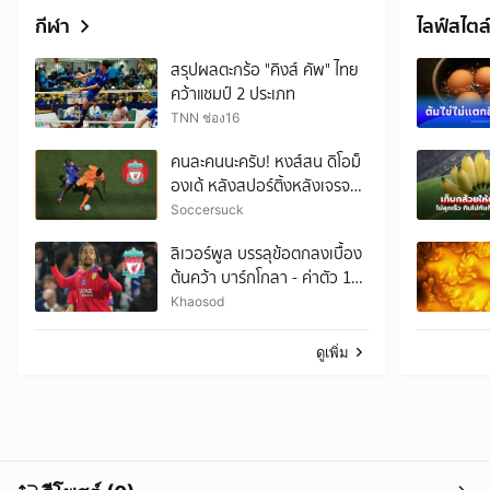
กีฬา
ไลฟ์สไตล
สรุปผลตะกร้อ "คิงส์ คัพ" ไทย
คว้าแชมป์ 2 ประเภท
TNN ช่อง16
คนละคนนะครับ! หงส์สน ดิโอม็
องเด้ หลังสปอร์ติ้งหลังเจรจา
กับเจ้าป่าล่มไปแล้ว
Soccersuck
ลิเวอร์พูล บรรลุข้อตกลงเบื้อง
ต้นคว้า บาร์กโกลา - ค่าตัว 128
ล้านยูโร
Khaosod
ดูเพิ่ม