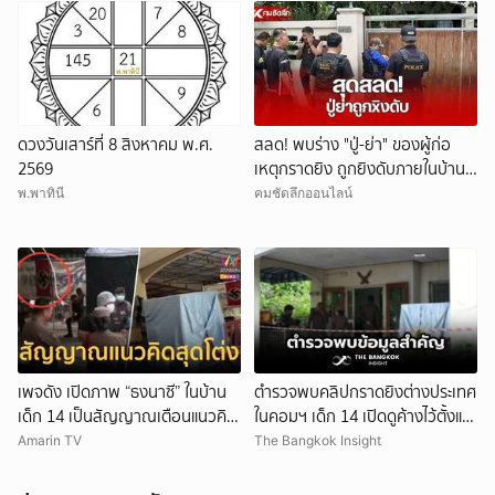
ดวงวันเสาร์ที่ 8 สิงหาคม พ.ศ.
สลด! พบร่าง "ปู่-ย่า" ของผู้ก่อ
2569
เหตุกราดยิง ถูกยิงดับภายในบ้าน
พัก
พ.พาทินี
คมชัดลึกออนไลน์
เพจดัง เปิดภาพ “ธงนาซี” ในบ้าน
ตำรวจพบคลิปกราดยิงต่างประเทศ
เด็ก 14 เป็นสัญญาณเตือนแนวคิด
ในคอมฯ เด็ก 14 เปิดดูค้างไว้ตั้งแต่
สุดโต่ง
วันที่ 30 ก.ค.
Amarin TV
The Bangkok Insight