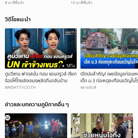
8 นาทีที่แล้ว
13 นาทีที่แล้ว
วิดีโอแนะนำ
วิดีโอ
ตูนวีแกน ฟาดสนั่น ทอม แอนดรูวส์ เรียก
เปิดปมสำคัญ! เผยข้อมูลก่อนเห
ร้องให้ไทยส่งเขมรพลัดถิ่นกลับบ้าน
เด็ก ม.3 ก่อเหตุสะเทือนขวัญในโ
BRIGHTTV.CO.TH
สยามนิวส์
ข่าวและบทความภูมิภาคอื่น ๆ