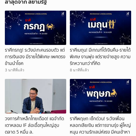
ล่าสุดจาก สยามรัฐ
ราศีกรกฎ! ระวังปะทะคนรอบตัว แต่
ราศีเมถุน! มีเกณฑ์ได้เงินคืน-รายได้
การเงินเฮง มีรายได้พิเศษ เพศตรง
พิเศษ งานพุ่ง แต่รายจ่ายสูง ความ
ข้ามนำโชค
รักหวานกว่าที่คิด
3 นาทีที่แล้ว
8 นาทีที่แล้ว
วงการค้าเหล็กไทยเดือด! แฉจำกัด
ราศีพฤษภ เช็กด่วน! ระวังเพื่อน
เตาหลอม IF ส่อเอื้อทุนใหญ่ฮุบ
หลอกเสียเงิน แต่การงานรุ่ง ผู้ใหญ่
ตลาด 5 หมื่น ล.
หนุน ความรักเสน่ห์แรง มีคนเข้าหา