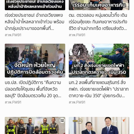
เร่งช่วยประชาชน! อำเภอเวียงแหง
ตม. ตรวจสอบ หนุ่มแดนไวกิ้ง เดิน
หลังน้ำป่าไหลหลากเข้าท่วม พร้อม
เร่ร่อนคุ้ยขยะ กินเศษอาหารประทัง
นำกลุ่มเปราะบางออกพื้นที่
ชีวิต ย่านปากเกร็ด เตรียมส่งตัว
ปลอดภัย-ประสาน ปภ. เฝ้าระวัง
กลับประเทศ เจ้าตัวขอบคุณวัด ชาว
สวพ.FM91
สวพ.FM91
มวลน้ำ
บ้านช่วยเหลือ จ.นนทบุรี
บช.ปส. เปิดปฏิบัติการ "คืนความ
มท.2 ลงพื้นที่ชายแดนสุรินทร์ สั่ง
ปลอดภัยให้ชุมชน พื้นที่จังหวัด
กฟภ. เร่งขยายเขตไฟฟ้า "ปราสาท
ชลบุรี" ปิดล้อมตรวจค้น 20 จุด
ตาควาย-เนิน 350" มุ่งยกระดับ
กวาดล้างเครือข่ายแก๊งยาเสพติด
คุณภาพชีวิตและขวัญกำลังพลแนว
สวพ.FM91
สวพ.FM91
ทั่วพื้นที่ห้วยใหญ่
หน้า เสริมสร้างความมั่นคงในการ
ป้องกันประเทศตามแนวชายแดน