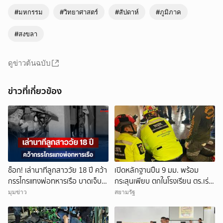
#มหกรรม
#วิทยาศาสตร์
#สัปดาห์
#ภูมิภาค
#สงขลา
ดูข่าวต้นฉบับ
ข่าวที่เกี่ยวข้อง
ช็อก! เล่านาทีลูกสาววัย 18 ปี คว้า
เปิดหลักฐานปืน 9 มม. พร้อม
กรรไกรแทงพ่อทหารเรือ บาดเจ็บ
กระสุนเพียบ ตกในโรงเรียน ตร.เร่ง
สาหัส
คลี่ปมเหตุกราดยิง
มุมข่าว
สยามรัฐ