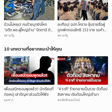
ป่วนไม่หยุด! คนร้ายบุกยิงโหด
สะเทือน! อปท.โคราช ลุ้นรายชื่อผู้
“อดีต ผช.ผู้ใหญ่บ้าน” ปัตตานี ดับ
ถูกเพิกถอนสิทธิ 153 ราย รอคำ
คาบ้านพัก-ภรรยาเจ็บสาหัส
สั่งทางการจากส่วนกลาง
สยามรัฐ
สยามรัฐ
10 บทความที่อยากแนะนำให้คุณ
เพื่อนสนิทยอมพูดแล้ว!! นักเรียนที่
"4 ราศี" ร้ายกลายเป็นรวย ตัวท็อป
ก่อเหตุ เล่าปัญหาส่วนตัวให้ฟัง
สิงหาคม เงินก้อนใหญ่เข้ามา
มุมข่าว
คมชัดลึกออนไลน์