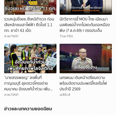
รวบหนุ่มขี่จยย.ซิ่งหนีตำรวจ ก่อน
นักวิชาการชี้ MOU ไทย-เมียนมา
เสียหลักชนเสาไฟฟ้า ยึดไอซ์ 1.1
มลพิษแม่น้ำกกไม่แตะต้นตอเหมือง
กก. ยาบ้า 61 เม็ด
พิษ (7 ส.ค.69) I ตรงประเด็น
สวพ.FM91
Thai PBS
“นายสรรเพชญ” ลงพื้นที่
นครพนม เดินหน้าเตรียมความ
กาญจนบุรี ลุยตรวจโครงข่าย
พร้อมจัดงานประเพณีไหลเรือไฟ
คมนาคม อัดงบแก้น้ำท่วม เพิ่ม
ประจำปี 2569
ศักยภาพโลจิสติกส์ สร้างโอกาส
สวพ.FM91
เดลินิวส์
ทางเศรษฐกิจ
ข่าวและบทความยอดนิยม