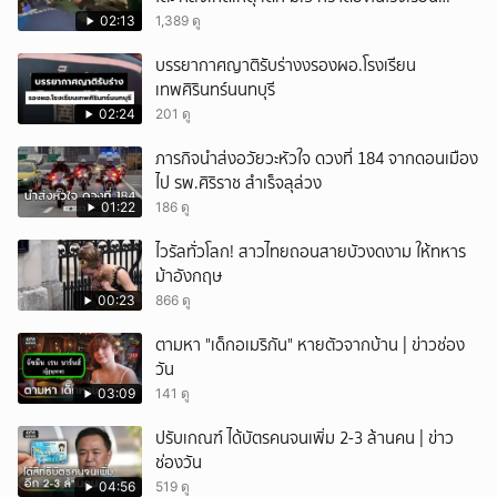
เทพศิรินทร์นนท์ แบบไม่เลือกหน้า เสียงปืนดังสนั่น
02:13
1,389 ดู
หวั่นไหว
บรรยากาศญาติรับร่างงรองผอ.โรงเรียน
เทพศิรินทร์นนทบุรี
02:24
201 ดู
ภารกิจนำส่งอวัยวะหัวใจ ดวงที่ 184 จากดอนเมือง
ไป รพ.ศิริราช สำเร็จลุล่วง
01:22
186 ดู
ไวรัลทั่วโลก! สาวไทยถอนสายบัวงดงาม ให้ทหาร
ม้าอังกฤษ
00:23
866 ดู
ตามหา "เด็กอเมริกัน" หายตัวจากบ้าน | ข่าวช่อง
วัน
03:09
141 ดู
ปรับเกณฑ์ ได้บัตรคนจนเพิ่ม 2-3 ล้านคน | ข่าว
ช่องวัน
04:56
519 ดู