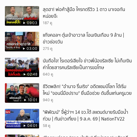
สุดฮา! พ่อค้าสู้มือ ใครกดรีวิว 1 ดาว มาเจอกัน
หน่อยจ๊ะ
09:03
187 ดู
แก๊งคอลฯ ตุ๋นเจ้าอาวาส โอนเงินเกือบ 9 ล้าน |
ข่าวช่องวัน
03:00
275 ดู
นับถือใจ! ไรเดอร์เสียใจ ข่าวพี่น้องรัสเซีย ไม่เก็บเงิน
ค่าโดยสารคนรัสเซียเป็นการขอโทษ
02:48
640 ดู
ชีวิตพลิก! "อำนาจ รื่นเริง" อดีตแชมป์โลก ได้เริ่ม
ใหม่ "จอนนี่มือปราบ" ยื่นมือช่วย ดันขึ้นแท่นครูมวย
10:01
940 ดู
"พิพัฒน์" จี้ผู้ว่าฯ 14 จว.ใต้ สแตนด์บายรับมือน้ำ
ท่วม | ทันข่าวเที่ยง | 9 ส.ค. 69 | NationTV22
04:01
58 ดู