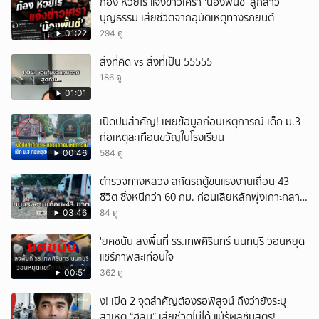
ก้อง ห้วยไร่ แจ้งข่าวเศร้า 'น้องพั้นช์' ลูกสาว
บุญธรรม เสียชีวิตจากอุบัติเหตุทางรถยนต์
01:22
294 ดู
สิ่งที่คิด vs สิ่งที่เป็น 55555
186 ดู
01:01
เปิดปมสำคัญ! เผยข้อมูลก่อนเหตุการณ์ เด็ก ม.3
ก่อเหตุสะเทือนขวัญในโรงเรียน
00:46
584 ดู
ตำรวจทางหลวง สกัดรถตู้ขนแรงงานเถื่อน 43
ชีวิต ซิ่งหนีกว่า 60 กม. ก่อนเสียหลักพุ่งเกาะกลาง
ถนน
03:46
84 ดู
'ยศชนัน ลงพื้นที่ รร.เทพศิรินทร์ นนทบุรี วอนหยุด
แชร์ภาพสะเทือนใจ
00:51
362 ดู
ึ้ง! เปิด 2 จุดสำคัญต้องรอพิสูจน์ ถึงว่ายังระบุ
สาเหตุ “ฮลุน” เสียชีวิตไม่ได้ แม้รู้ผลชันสูตร!