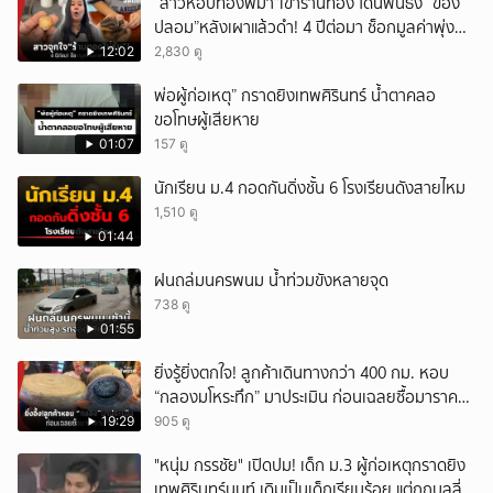
“สาวหอบทองพม่า”เข้าร้านทอง โดนฟันธง “ของ
ปลอม”หลังเผาแล้วดำ! 4 ปีต่อมา ช็อกมูลค่าพุ่ง
มหาศาล!
12:02
2,830 ดู
พ่อผู้ก่อเหตุ” กราดยิงเทพศิรินทร์ น้ำตาคลอ
ขอโทษผู้เสียหาย
01:07
157 ดู
นักเรียน ม.4 กอดกันดิ่งชั้น 6 โรงเรียนดังสายไหม
1,510 ดู
01:44
ฝนถล่มนครพนม น้ำท่วมขังหลายจุด
738 ดู
01:55
ยิ่งรู้ยิ่งตกใจ! ลูกค้าเดินทางกว่า 400 กม. หอบ
“กลองมโหระทึก” มาประเมิน ก่อนเฉลยซื้อมาราคา
เท่าไหร่?
19:29
905 ดู
"หนุ่ม กรรชัย" เปิดปม! เด็ก ม.3 ผู้ก่อเหตุกราดยิง
เทพศิรินทร์นนท์ เดิมเป็นเด็กเรียบร้อย แต่ถูกบูลลี่