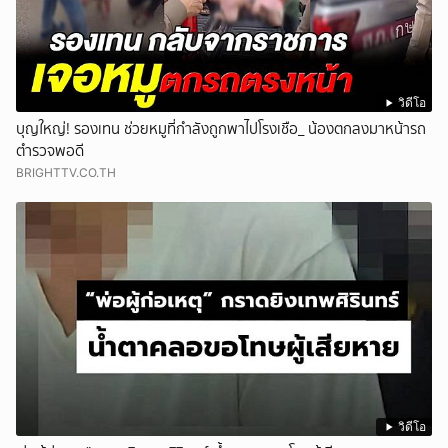
วิดีโอ
บุญใหญ่! รองเทน ช่วยหมูที่กำลังถูกพาไปโรงเชือ_ น้องตกลงมาหน้ารถ
ตำรวจพอดี
BRIGHTTV.CO.TH
วิดีโอ