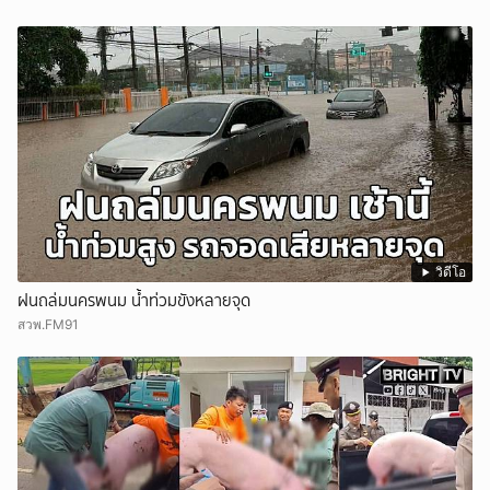
วิดีโอ
ฝนถล่มนครพนม น้ำท่วมขังหลายจุด
สวพ.FM91