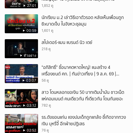
27:01
1,852 ดู
นักเรียน ม.2 เล่าวิธีเอาตัวรอด หลังเห็นเพื่อนถูก
ยิxบาดเจ็บ ในจังหวะชุลมุน
00:59
1,601 ดู
สไปเดอร์-แมน แบรนด์ นิว เดย์
218 ดู
ตัวอย่าง
"อภิสิทธิ์" ชี้อนาคตหาดใหญ่! แนะสร้าง 4
เครื่องยนต์ ศก. | ทันข่าวเที่ยง | 9 ส.ค. 69 |
NationTV22
03:07
56 ดู
สาว โดนหลอกขอเงิน 50 บาทเติมน้ำมัน ชาวเน็ต
แห่คอมเมนต์ คนเดียวกัน ที่เดียวกัน โดนกันเยอะ
03:12
782 ดู
รร.ดังขอนแก่น แจงปมเด็กถูกแกล้ง ชี้เกิดจากทวง
เงิน บุหรี่จี้ อีกฝ่ายปฏิเสธ
02:52
76 ดู