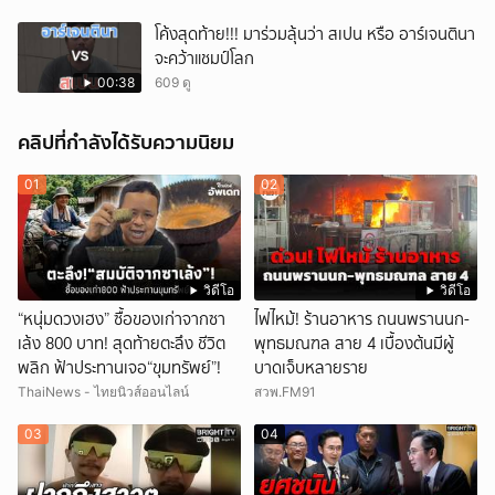
โค้งสุดท้าย!!! มาร่วมลุ้นว่า สเปน หรือ อาร์เจนตินา
จะคว้าแชมป์โลก
00:38
609 ดู
คลิปที่กำลังได้รับความนิยม
01
02
วิดีโอ
วิดีโอ
“หนุ่มดวงเฮง” ซื้อของเก่าจากซา
ไฟไหม้! ร้านอาหาร ถนนพรานนก-
เล้ง 800 บาท! สุดท้ายตะลึง ชีวิต
พุทธมณฑล สาย 4 เบื้องต้นมีผู้
พลิก ฟ้าประทานเจอ“ขุมทรัพย์”!
บาดเจ็บหลายราย
ThaiNews - ไทยนิวส์ออนไลน์
สวพ.FM91
03
04