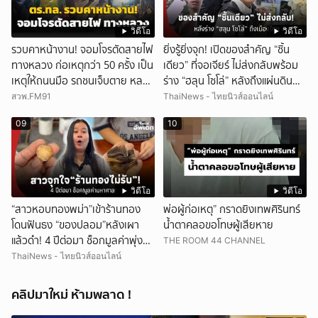
วิดีโอ
วิดีโอ
รวบคาหน้างาน! จอมโจรตัดสายไฟ
ยิ่งรู้ยิ่งจุก! เปิดของสำคัญ “ชิ้น
ทางหลวง ก่อเหตุกว่า 50 ครั้ง เป็น
เดียว” ที่จอเจียร์ ไม่ส่งกลับพร้อม
เหตุให้ถนนมือ รถชนเจ็บตาย หลาย
ร่าง “ฮลุน โซโล่” หลังถึงแผ่นดิน
สิบราย เสียหายราว 10 ล้าน
ไทย!
สวพ.FM91
ThaiNews - ไทยนิวส์ออนไลน์
09
10
วิดีโอ
วิดีโอ
“สาวหอบทองพม่า”เข้าร้านทอง
พ่อผู้ก่อเหตุ” กราดยิงเทพศิรินทร์
โดนฟันธง “ของปลอม”หลังเผา
น้ำตาคลอขอโทษผู้เสียหาย
แล้วดำ! 4 ปีต่อมา ช็อกมูลค่าพุ่ง
THE ROOM 44 CHANNEL
มหาศาล!
ThaiNews - ไทยนิวส์ออนไลน์
คลิปมาใหม่ ห้ามพลาด !