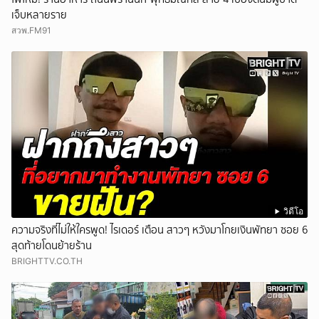
เจ็บหลายราย
สวพ.FM91
วิดีโอ
ความจริงที่ไม่ให้ใครพูด! ไรเดอร์ เตือน สาวๆ หวังมาโกยเงินพัทยา ซอย 6
สุดท้ายโดนย้ายร้าน
BRIGHTTV.CO.TH