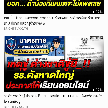
วิดีโอ
คลิปนี้มีน้ำตา! ครูสาวกลับจากกทม. ซื้อของมาเซอร์ไพรส์นักเรียน เจอ
ถาม กี่บาท กลัวครูจ่ายแพง w
BRIGHTTV.CO.TH
วิดีโอ
รร.ดังหาดใหญ่ ประกาศปรับเรียนออนไลน์ 10-11 ส.ค. หลังอดีตครูฝรั่ง
โพสต์คลิปขู่
BRIGHTTV.CO.TH