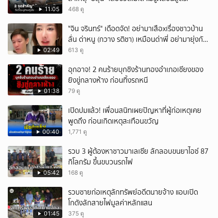
ยกเลิก
11:05
468 ดู
ั่"จิน จรินทร์" เดือดจัด! อย่ามาเสือxเรื่องชาวบ้าน
ลั่น ด่าหนู (กวาง รติชา) เหมือนด่าพี่ อย่ามายุ่งกับ
คนของผม จบ!!!
02:49
613 ดู
อุกอาจ! 2 คนร้ายบุกชิงร้านทองอำเภอเชียงของ
ยิงขู่กลางห้าง ก่อนทิ้งรถหนี
01:38
79 ดู
เปิดปมแล้ว! เพื่อนสนิทเผยปัญหาที่ผู้ก่อเหตุเคย
พูดถึง ก่อนเกิดเหตุสะเทือนขวัญ
00:40
1,771 ดู
รวบ 3 ผู้ต้องหาชาวมาเลเซีย ลักลอบขนยาไอซ์ 87
กิโลกรัม ขึ้นขบวนรถไฟ
05:42
168 ดู
รวบชายก่อเหตุลักทรัพย์อดีตนายจ้าง แอบเปิด
โกดังลักสายไฟมูลค่าหลักแสน
01:45
375 ดู