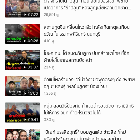
ตะลึง! รายได้ “ฮลุน” ก่อนเสียในจอร์เจีย “พี่ชาย”
เปิดอาการ “ย่าฮลุน” หลังสูญเสียหลานอภิชาต
บุตร!
07:22
29,591 ดู
สถานทูตจีนเคลื่อนไหวแล้ว! หลังเกิดเหตุสะเทือน
ขวัญ ใน รร.เทพศิรินทร์ นนทบุรี
00:28
410 ดู
โฆษก ทบ. โต้ รมต.กัมพูชา ปมกล่าวหาไทย ชี้อีก
ฝ่ายใช้โบราณสถานบังหน้า
03:07
234 ดู
ตัวแม่โผล่ร่วมวง! “ลีน่าจัง” ขอพูดตรงๆ ถึง “พี่ชาย
ฮลุน” หลังรู้ “ผลชันสูตร” น้องชาย!
15:00
1,255 ดู
หนุ่ม สอนวิธีป้องกัน ถ้าเจอตำรวจยัดย_ เรามีสิทธิ
ไม่ให้การ จนท.ทำอะไรมั่วซั่วไม่ได้
09:41
333 ดู
"บิณฑ์ บรรลือฤทธิ์" ยอมพูดแล้ว ข่าวลือ "ใหม่
เจริญปุระ" เอาคุณแม่มาฝากบ้านสุขสุดท้าย