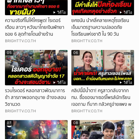
วิดีโอ
วิดีโอ
ความจริงที่ไม่ให้ใครพูด! ไรเดอร์
ยศชนัน นำคลี่คลายเหตุโรงเรียน
เตือน สาวๆ หวังมาโกยเงินพัทยา
เข็นมาตรฐานความปลอดภัย
ซอย 6 สุดท้ายโดนย้ายร้าน
โรงเรียนแห่งชาติ ใน 90 วัน
BRIGHTTV.CO.TH
BRIGHTTV.CO.TH
05
06
วิดีโอ
วิดีโอ
รวบไรเดอร์ หลอกสาวพัฒนาการ
คลิปนี้มีน้ำตา! ครูสาวกลับจากก
ช้า สารภาพออกอุบาย อ้างจะสอน
ทม. ซื้อของมาเซอร์ไพรส์นักเรียน
วิชานวด
เจอถาม กี่บาท กลัวครูจ่ายแพง w
BRIGHTTV.CO.TH
BRIGHTTV.CO.TH
07
08