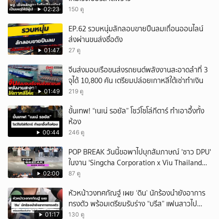
02:23
150 ดู
EP.62 รวบหนุ่มลักลอบขายปืนลมเถื่อนออนไลน์
ส่งผ่านขนส่งชื่อดัง
01:47
27 ดู
จีนส่งมอบเรือขนส่งรถยนต์พลังงานสะอาดลำที่ 3
จุได้ 10,800 คัน เตรียมปล่อยเกาหลีใต้เช่าทำเงิน
01:49
219 ดู
ขั้นเทพ! “เนเน่ รอยัล” โชว์โซโล่กีตาร์ ทำเอาอึ้งทั้ง
ห้อง
00:44
246 ดู
POP BREAK วันนี้ขอพาไปบุกสัมภาษณ์ 'ชาว DPU'
ในงาน 'Singcha Corporation x Viu Thailand
present BOXX TO SCHOOL AND CAMPUS'
02:00
87 ดู
หัวหน้าวงทศกัณฐ์ เผย ‘ดิน’ นักร้องนำยังอาการ
ทรงตัว พร้อมเตรียมรับร่าง “บรีส” แฟนสาวไป
ประกอบพิธี
01:17
130 ดู