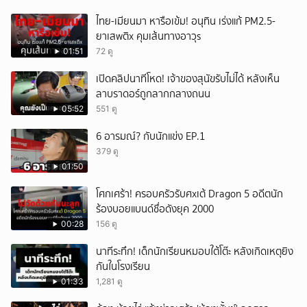
ไทย-เมียนมา หารือเข้ม! อนุทิน เร่งแก้ PM2.5-
ยาเสwติx คุมเส้นทางอาวุs
01:51
72 ดู
เปิดคลิปนาทีโหด! เจ้าของสุนัขรับไม่ได้ หลังเห็น
ลาบราดอร์ถูกลากกลางถนน
05:52
551 ดู
6 อารมณ์? กับนักแข่ง EP.1
379 ดู
01:50
โศกเศร้า! ครอบครัวรับศxเต้ Dragon 5 อดีตนัก
ร้องบอยแบนด์ชื่อดังยุค 2000
00:28
156 ดู
นาทีระทึก! เด็กนักเรียนหมอบใต้โต๊ะ หลังเกิดเหตุยิง
กันในโรงเรียน
01:33
1,281 ดู