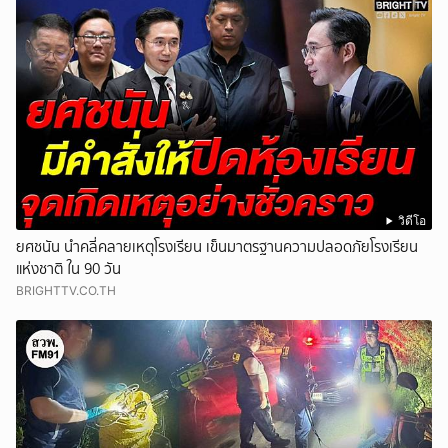
วิดีโอ
ยศชนัน นำคลี่คลายเหตุโรงเรียน เข็นมาตรฐานความปลอดภัยโรงเรียน
แห่งชาติ ใน 90 วัน
BRIGHTTV.CO.TH