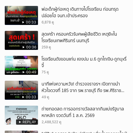
พ่อเด็กผู้ก่อเหตุ เดินทางไปโรงเรียน ก่อนทรุด
ปล่อยโฮ จนท.เข้าประครอง
00:33
6,878 ดู
สุดเศร้า ครอบครัวรับศwผู้เสียชีวิต เหตุยิvใน
โรงเรียนเทพศิรินทร์ นนทบุรี
00:36
259 ดู
โรงเรียนดังขอนแก่น แจงปม ม.6 ถูกไถเงิน-ถูกบุxรี่
จี้
00:49
75 ดู
นาทีแห่งความหวัง! ตำรวจจราจรฯ เปิดทางนำ
หัวใจดวงที่ 185 จาก รพ.ราชบุรี ถึง รพ.ศิริราช
สำเร็จใน 48 นาที
00:33
49 ดู
ถ่ายทอดสด การออกรางวัลสลากกินแบ่งรัฐบาล
หกหลัก งวดวันที่ 1 ส.ค. 2569
REPLAY
2,488,522 ดู