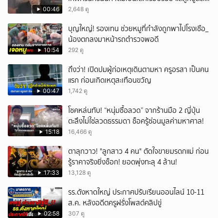
หนัก คาดแรงกดดันสะสมกลายเป็นแรงแค้น จนก่อ
00:46
2,648 ดู
เหตุสลด
บุญใหญ่! รองเทน ช่วยหมูที่กำลังถูกพาไปโรงเชือ_
น้องตกลงมาหน้ารถตำรวจพอดี
10:54
292 ดู
ถึงว่า! เปิดปมผู้ก่อเหตุเดินตามหา ครูอรสา เป็นคน
แรก ก่อนเกิดเหตุสะเทือนขวัญ
00:47
1,742 ดู
โชคหล่นทับ! “หนุ่มซื้อลวด” จากร้านมือ 2 ญี่ปุ่น
ตะลึงไม่ใช่ลวดธรรมดา ช็อครู้ซ่อนมูลค่ามหาศาล!
15:18
16,466 ดู
ตาลุกวาว! "ลูกสาว 4 คน" ตัดใจขายมรดกแม่ ก่อน
รู้ราคาจริงยิ่งช็อก! ยอดพุ่งทะลุ 4 ล้าน!
17:33
13,128 ดู
รร.ดังหาดใหญ่ ประกาศปรับเรียนออนไลน์ 10-11
ส.ค. หลังอดีตครูฝรั่งโพสต์คลิปขู่
02:58
307 ดู