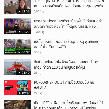
"ณิริน" ลูกสาว "หนิง ปณิตา" หลั่งน้ำตากลางไลฟ์
ลั่นไม่อยากหน้าเหมือนพ่อ ก่อนเผยเหตุผลสุดพีก
01:03
1,020 ดู
ยิ่งสลด! เปิดคลิปสุดท้าย “น้องพั้นช์” ก่อนเปิดคำ
สัญญา “ก้อง ห้วยไร่” ที่ให้ลูกบุญธรรม หลัง
ลาโลก!
09:20
1,301 ดู
เปิดใจครั้งแรก! พ่อนักเรียนผู้ก่อเหตุ พูดถึงเหตุ
สลดในโรงเรียนเทพสิริน
00:37
561 ดู
จีนเปิด ‘แท่นผลิตไฟฟ้าพลังงานลมลอยน้ำ’ สูง
เกือบเท่าตึก 110 ชั้น ทนซูเปอร์ไต้ฝุ่น
01:40
211 ดู
POPCORNER QUIZ | ถามป็อปตอบปั๊บ กับ
#ALALA
02:17
220 ดู
เปิดนาทีชีวิต เพื่อนร่วมโรงเรียนผวาพากันมอบใต้
โต๊ะ หลังเกิดเหตุ เด็ก ม.3 กราดยิvในโรงเรียน