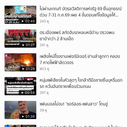
ไม่ผ่านเกณฑ์ บัตรสวัสดิการแห่งรัฐ 69 ยื่นอุทธรณ์
ด่วน 7-31 ก.ค.69 เผย 4 ขั้นตอนแก้ไขข้อมูลให้
ผ่านสิทธิ
02:49
245 ดู
ตร.เมืองแพร่ สกัดจับรถหลบหนีด่าน ตรวจพบ
ยาบ้ากว่า 2 ล้านเม็ด
01:27
291 ดู
เพลิงไหม้โรงงานเฟอร์นิเจอร์ ย่านลำลูกกา คลอง
7 คาดไฟฟ้าลัดวงจร
01:29
803 ดู
หนุ่มแพ้เสียงในหัวสุดๆ ใจกล้าตีมือชายยื่นบุหรี่นอก
รถ หวั่นอันตรายเพื่อนร่วมถนน
00:38
267 ดู
แฟนบอลไม่จบ! “ซอร์ลอธ-แฟนสาว” โดนขู่
38 ดู
01:36