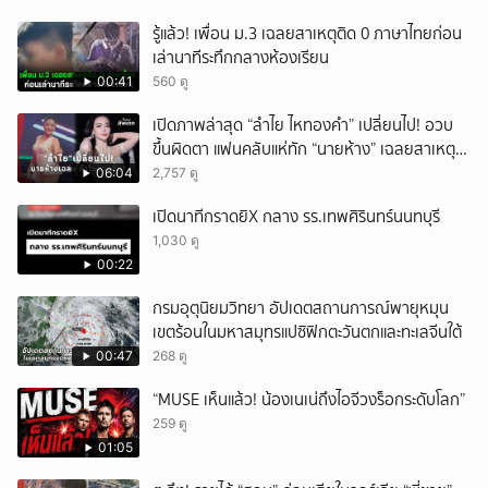
รู้แล้ว! เพื่อน ม.3 เฉลยสาเหตุติด 0 ภาษาไทยก่อน
เล่านาทีระทึกกลางห้องเรียน
00:41
560 ดู
เปิดภาพล่าสุด “ลำไย ไหทองคำ” เปลี่ยนไป! อวบ
ขึ้นผิดตา แฟนคลับแห่ทัก “นายห้าง” เฉลยสาเหตุ
ชัด!
06:04
2,757 ดู
เปิดนาทีกราดยิX กลาง รร.เทพศิรินทร์นนทบุรี
1,030 ดู
00:22
กรมอุตุนิยมวิทยา อัปเดตสถานการณ์พายุหมุน
เขตร้อนในมหาสมุทรแปซิฟิกตะวันตกและทะเลจีนใต้
00:47
268 ดู
“MUSE เห็นแล้ว! น้องเนเน่ถึงไอจีวงร็อกระดับโลก”
259 ดู
01:05