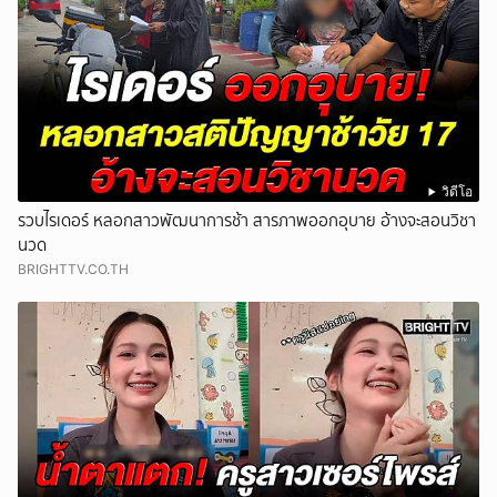
วิดีโอ
รวบไรเดอร์ หลอกสาวพัฒนาการช้า สารภาพออกอุบาย อ้างจะสอนวิชา
นวด
BRIGHTTV.CO.TH