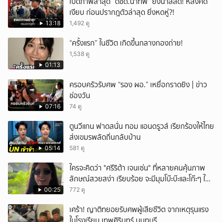
เปิดภาพล่าสุด “ตชด.นำทัพ” ยิ่งน่าสลด! หลังคดี
เงียบ ก่อนปรากฎตัวล่าสุด ยิ่งหดหู่?!
13:18
1,492 ดู
“ครั้งแรก” ในชีวิต เกิดขึ้นกลางกองถ่าย!
1,538 ดู
01:13
ครอบครัวรับศพ “รอง ผอ.” เหยื่อกราดยิง | ข่าว
ช่องวัน
07:16
74 ดู
ตูนวีแกน ฟาดสนั่น ทอม แอนดรูวส์ เรียกร้องให้ไทย
ส่งเขมรพลัดถิ่นกลับบ้าน
05:14
581 ดู
ใครจะคิดว่า "ศรีริต้า เจนเซ่น" ที่หลายคนคุ้นภาพ
ลักษณ์สวยสง่า เรียบร้อย จะมีมุมโบ๊ะบ๊ะและโก๊ะๆ ให้
ได้อมยิ้มเหมือนกัน งานนี้ทำเอาแฟนๆ ทั้งเอ็นดูทั้ง
00:25
772 ดู
หัวเราะ
เศร้า! ญาติทยอยรับศพผู้เสียชีวิต จากเหตุรุนแรง
ในโรงเรียน เทพศิรินทร์ นนทบุรี