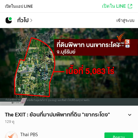
เปิดใน LINE
เปิดในแอป LINE
ทั่วไป
เข้าสู่ระบบ
The EXIT : ย้อนที่มาปมพิพาทที่ดิน "เขากระโดง"
129 ดู
เรื่อง “ที่ดินเขากระโดง” เป็นมหากาพย์หลายสิบปี นอกจากเป็นปัญหาที่ดิน
Thai PBS
ของประชาชนกว่า 900 คน ยังมีที่ดินของตระกูล “ชิดชอบ” อยู่ด้วย ในส่วน
ติดตาม