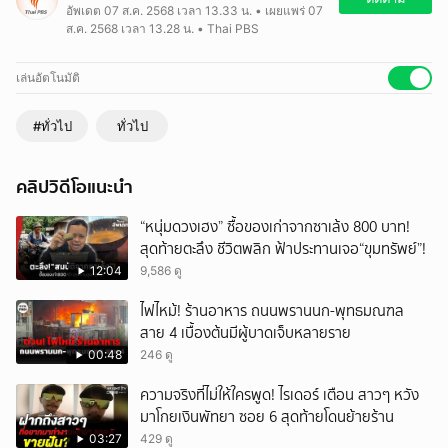
อัพเดต 07 ส.ค. 2568 เวลา 13.33 น. • เผยแพร่ 07
ข้อเท็จจริงทางคดี หลายฝ่ายให้เป็นไปตามคำตัดสินตามกระบวนการ
ส.ค. 2568 เวลา 13.28 น. • Thai PBS
ยุติธรรม แต่ในอีกมุมหนึ่ง “การยื้อ” กันไปมา ถูกตั้งข้อสังเกตเช่นกันว่า
สัมพันธ์กับขั้วอำนาจทางการเมืองในกระทรวงมหาดไทย และกระทรวง
คมนาคม ด้วยหรือไม่ "The EXIT" พาย้อนที่มาปมพิพาทที่ดิน "เขากระโดง"
เล่นอัตโนมัติ
#ทั่วไป
ทั่วไป
คลิปวิดีโอแนะนำ
“หนุ่มดวงเฮง” ซื้อของเก่าจากซาเล้ง 800 บาท!
สุดท้ายตะลึง ชีวิตพลิก ฟ้าประทานเจอ“ขุมทรัพย์”!
12:04
9,586 ดู
ไฟไหม้! ร้านอาหาร ถนนพรานนก-พุทธมณฑล
สาย 4 เบื้องต้นมีผู้บาดเจ็บหลายราย
00:48
246 ดู
ความจริงที่ไม่ให้ใครพูด! ไรเดอร์ เตือน สาวๆ หวัง
มาโกยเงินพัทยา ซอย 6 สุดท้ายโดนย้ายร้าน
03:27
429 ดู