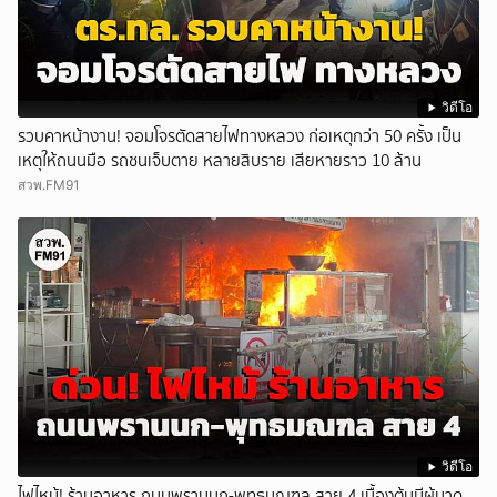
วิดีโอ
รวบคาหน้างาน! จอมโจรตัดสายไฟทางหลวง ก่อเหตุกว่า 50 ครั้ง เป็น
เหตุให้ถนนมือ รถชนเจ็บตาย หลายสิบราย เสียหายราว 10 ล้าน
สวพ.FM91
วิดีโอ
ไฟไหม้! ร้านอาหาร ถนนพรานนก-พุทธมณฑล สาย 4 เบื้องต้นมีผู้บาด