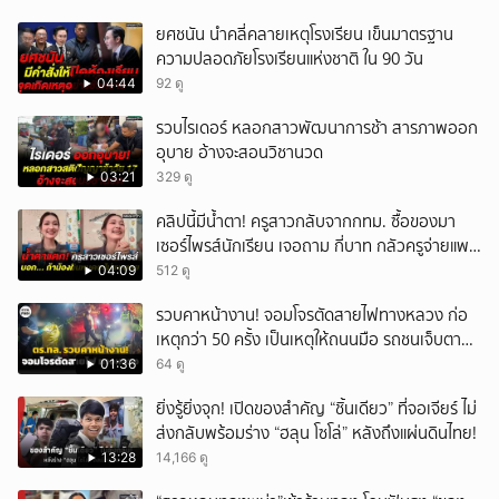
ยศชนัน นำคลี่คลายเหตุโรงเรียน เข็นมาตรฐาน
ความปลอดภัยโรงเรียนแห่งชาติ ใน 90 วัน
04:44
92 ดู
รวบไรเดอร์ หลอกสาวพัฒนาการช้า สารภาพออก
อุบาย อ้างจะสอนวิชานวด
03:21
329 ดู
คลิปนี้มีน้ำตา! ครูสาวกลับจากกทม. ซื้อของมา
เซอร์ไพรส์นักเรียน เจอถาม กี่บาท กลัวครูจ่ายแพง
w
04:09
512 ดู
รวบคาหน้างาน! จอมโจรตัดสายไฟทางหลวง ก่อ
เหตุกว่า 50 ครั้ง เป็นเหตุให้ถนนมือ รถชนเจ็บตาย
หลายสิบราย เสียหายราว 10 ล้าน
01:36
64 ดู
ยิ่งรู้ยิ่งจุก! เปิดของสำคัญ “ชิ้นเดียว” ที่จอเจียร์ ไม่
ส่งกลับพร้อมร่าง “ฮลุน โซโล่” หลังถึงแผ่นดินไทย!
13:28
14,166 ดู