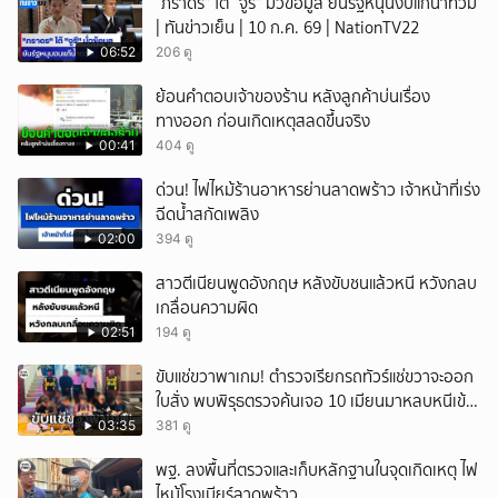
“ภราดร” โต้ “จูรี” มั่วข้อมูล ยันรัฐหนุนงบแก้น้ำท่วม
| ทันข่าวเย็น | 10 ก.ค. 69 | NationTV22
06:52
206 ดู
ย้อนคำตอบเจ้าของร้าน หลังลูกค้าบ่นเรื่อง
ทางออก ก่อนเกิดเหตุสลดขึ้นจริง
00:41
404 ดู
ด่วน! ไฟไหม้ร้านอาหารย่านลาดพร้าว เจ้าหน้าที่เร่ง
ฉีดน้ำสกัดเพลิง
02:00
394 ดู
สาวตีเนียนพูดอังกฤษ หลังขับชนแล้วหนี หวังกลบ
เกลื่อนความผิด
02:51
194 ดู
ขับแช่ขวาพาเกม! ตำรวจเรียกรถทัวร์แช่ขวาจะออก
ใบสั่ง พบพิรุธตรวจค้นเจอ 10 เมียนมาหลบหนีเข้า
เมือง
03:35
381 ดู
พฐ. ลงพื้นที่ตรวจและเก็บหลักฐานในจุดเกิดเหตุ ไฟ
ไหม้โรงเบียร์ลาดพร้าว