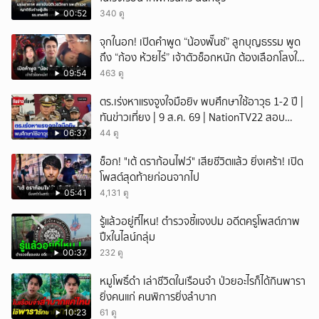
00:52
340 ดู
จุกในอก! เปิดคำพูด “น้องพั๊นซ์” ลูกบุญธรรม พูด
ถึง “ก้อง ห้วยไร่” เจ้าตัวช็อกหนัก ต้องเลือกโลงให้
ลูก!
09:54
463 ดู
ตร.เร่งหาแรงจูงใจมือยิv พบศึกษาใช้อาวุธ 1-2 ปี |
ทันข่าวเที่ยง | 9 ส.ค. 69 | NationTV22 สอบ
พยานแล้ว 17 ปาก เร่งตรวจมือถือและหลักฐานที่
06:37
44 ดู
เกิดเหตุ พบปัจจัยหลายด้าน ทั้งครอบครัว โรงเรียน
ช็อก! "เต้ ดราก้อนไฟว์" เสียชีวิตแล้ว ยิ่งเศร้า! เปิด
เพื่อน และสื่อโซเ
โพสต์สุดท้ายก่อนจากไป
05:41
4,131 ดู
รู้แล้วอยู่ที่ไหน! ตำรวจชี้แจงปม อดีตครูโพสต์ภาพ
ปืxในไลน์กลุ่ม
00:37
232 ดู
หมูโพธิ์ดำ เล่าชีวิตในเรือนจำ ป่วยอะไรก็ได้กินพารา
ยิ่งคนแก่ คนพิการยิ่งลำบาก
10:23
61 ดู