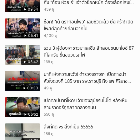
ถึง “ก้อง ห้วยไร่” เจ้าตัวช็อกหนัก ต้องเลือกโลงให้
ลูก!
09:54
459 ดู
ช็อก! "เต้ ดราก้อนไฟว์" เสียชีวิตแล้ว ยิ่งเศร้า! เปิด
โพสต์สุดท้ายก่อนจากไป
05:41
4,130 ดู
รวบ 3 ผู้ต้องหาชาวมาเลเซีย ลักลอบขนยาไอซ์ 87
กิโลกรัม ขึ้นขบวนรถไฟ
05:42
168 ดู
นาทีแห่งความหวัง! ตำรวจจราจรฯ เปิดทางนำ
หัวใจดวงที่ 185 จาก รพ.ราชบุรี ถึง รพ.ศิริราช
สำเร็จใน 48 นาที
00:33
49 ดู
เปิดคลิปนาทีโหด! เจ้าของสุนัขรับไม่ได้ หลังเห็น
ลาบราดอร์ถูกลากกลางถนน
05:52
550 ดู
สิ่งที่คิด vs สิ่งที่เป็น 55555
186 ดู