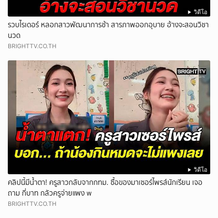
วิดีโอ
รวบไรเดอร์ หลอกสาวพัฒนาการช้า สารภาพออกอุบาย อ้างจะสอนวิชา
นวด
BRIGHTTV.CO.TH
วิดีโอ
คลิปนี้มีน้ำตา! ครูสาวกลับจากกทม. ซื้อของมาเซอร์ไพรส์นักเรียน เจอ
ถาม กี่บาท กลัวครูจ่ายแพง w
BRIGHTTV.CO.TH