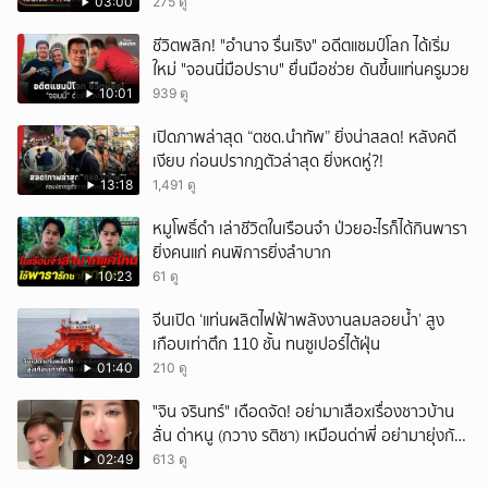
03:00
275 ดู
ชีวิตพลิก! "อำนาจ รื่นเริง" อดีตแชมป์โลก ได้เริ่ม
ใหม่ "จอนนี่มือปราบ" ยื่นมือช่วย ดันขึ้นแท่นครูมวย
10:01
939 ดู
เปิดภาพล่าสุด “ตชด.นำทัพ” ยิ่งน่าสลด! หลังคดี
เงียบ ก่อนปรากฎตัวล่าสุด ยิ่งหดหู่?!
13:18
1,491 ดู
หมูโพธิ์ดำ เล่าชีวิตในเรือนจำ ป่วยอะไรก็ได้กินพารา
ยิ่งคนแก่ คนพิการยิ่งลำบาก
10:23
61 ดู
จีนเปิด ‘แท่นผลิตไฟฟ้าพลังงานลมลอยน้ำ’ สูง
เกือบเท่าตึก 110 ชั้น ทนซูเปอร์ไต้ฝุ่น
01:40
210 ดู
ั่"จิน จรินทร์" เดือดจัด! อย่ามาเสือxเรื่องชาวบ้าน
ลั่น ด่าหนู (กวาง รติชา) เหมือนด่าพี่ อย่ามายุ่งกับ
คนของผม จบ!!!
02:49
613 ดู