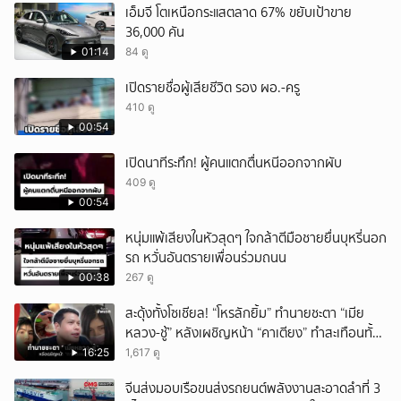
เอ็มจี โตเหนือกระแสตลาด 67% ขยับเป้าขาย
36,000 คัน
01:14
84 ดู
เปิดรายชื่อผู้เสียชีวิต รอง ผอ.-ครู
410 ดู
00:54
เปิดนาทีระทึก! ผู้คนแตกตื่นหนีออกจากผับ
409 ดู
00:54
หนุ่มแพ้เสียงในหัวสุดๆ ใจกล้าตีมือชายยื่นบุหรี่นอก
รถ หวั่นอันตรายเพื่อนร่วมถนน
00:38
267 ดู
สะดุ้งทั้งโซเชียล! “โหรลักยิ้ม” ทำนายชะตา “เมีย
หลวง-ชู้” หลังเผชิญหน้า “คาเตียง” ทำสะเทือนทั้ง
ประเทศ
16:25
1,617 ดู
จีนส่งมอบเรือขนส่งรถยนต์พลังงานสะอาดลำที่ 3