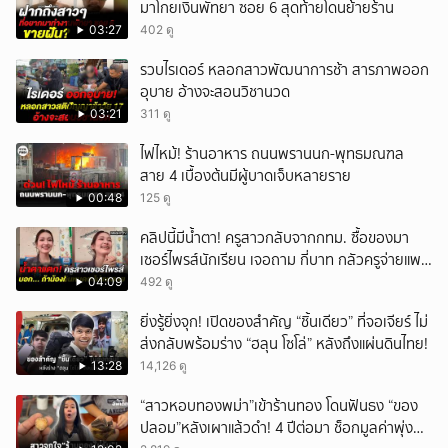
มาโกยเงินพัทยา ซอย 6 สุดท้ายโดนย้ายร้าน
03:27
402 ดู
รวบไรเดอร์ หลอกสาวพัฒนาการช้า สารภาพออก
อุบาย อ้างจะสอนวิชานวด
03:21
311 ดู
ไฟไหม้! ร้านอาหาร ถนนพรานนก-พุทธมณฑล
สาย 4 เบื้องต้นมีผู้บาดเจ็บหลายราย
00:48
125 ดู
คลิปนี้มีน้ำตา! ครูสาวกลับจากกทม. ซื้อของมา
เซอร์ไพรส์นักเรียน เจอถาม กี่บาท กลัวครูจ่ายแพง
w
04:09
492 ดู
ยิ่งรู้ยิ่งจุก! เปิดของสำคัญ “ชิ้นเดียว” ที่จอเจียร์ ไม่
ส่งกลับพร้อมร่าง “ฮลุน โซโล่” หลังถึงแผ่นดินไทย!
13:28
14,126 ดู
“สาวหอบทองพม่า”เข้าร้านทอง โดนฟันธง “ของ
ปลอม”หลังเผาแล้วดำ! 4 ปีต่อมา ช็อกมูลค่าพุ่ง