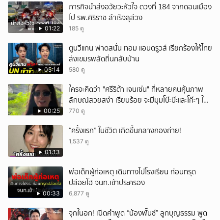
ภารกิจนำส่งอวัยวะหัวใจ ดวงที่ 184 จากดอนเมือง
ไป รพ.ศิริราช สำเร็จลุล่วง
01:22
185 ดู
ตูนวีแกน ฟาดสนั่น ทอม แอนดรูวส์ เรียกร้องให้ไทย
ส่งเขมรพลัดถิ่นกลับบ้าน
05:14
580 ดู
ใครจะคิดว่า "ศรีริต้า เจนเซ่น" ที่หลายคนคุ้นภาพ
ลักษณ์สวยสง่า เรียบร้อย จะมีมุมโบ๊ะบ๊ะและโก๊ะๆ ให้
ได้อมยิ้มเหมือนกัน งานนี้ทำเอาแฟนๆ ทั้งเอ็นดูทั้ง
00:25
770 ดู
หัวเราะ
“ครั้งแรก” ในชีวิต เกิดขึ้นกลางกองถ่าย!
1,537 ดู
01:13
พ่อเด็กผู้ก่อเหตุ เดินทางไปโรงเรียน ก่อนทรุด
ปล่อยโฮ จนท.เข้าประครอง
00:33
6,877 ดู
จุกในอก! เปิดคำพูด “น้องพั๊นซ์” ลูกบุญธรรม พูด