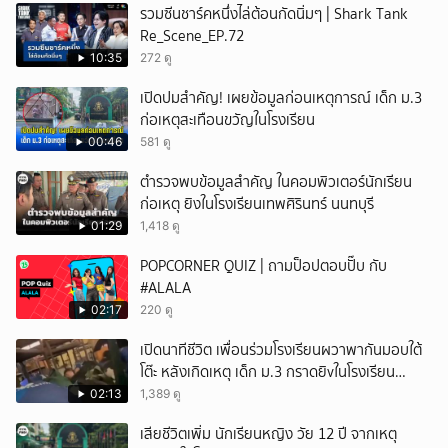
รวมซีนชาร์คหนึ่งไล่ต้อนกัดนิ่มๆ | Shark Tank
Re_Scene_EP.72
10:35
272 ดู
เปิดปมสำคัญ! เผยข้อมูลก่อนเหตุการณ์ เด็ก ม.3
ก่อเหตุสะเทือนขวัญในโรงเรียน
00:46
581 ดู
ตำรวจพบข้อมูลสำคัญ ในคอมพิวเตอร์นักเรียน
ก่อเหตุ ยิงในโรงเรียนเทพศิรินทร์ นนทบุรี
01:29
1,418 ดู
POPCORNER QUIZ | ถามป็อปตอบปั๊บ กับ
#ALALA
02:17
220 ดู
เปิดนาทีชีวิต เพื่อนร่วมโรงเรียนผวาพากันมอบใต้
โต๊ะ หลังเกิดเหตุ เด็ก ม.3 กราดยิvในโรงเรียน
เทพศิรินทร์นนท์ แบบไม่เลือกหน้า เสียงปืนดังสนั่น
02:13
1,389 ดู
หวั่นไหว
เสียชีวิตเพิ่ม นักเรียนหญิง วัย 12 ปี จากเหตุ