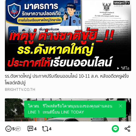
วิดีโอ
รร.ดังหาดใหญ่ ประกาศปรับเรียนออนไลน์ 10-11 ส.ค. หลังอดีตครูฝรั่ง
โพสต์คลิปขู่
BRIGHTTV.CO.TH
โควตมุมมองของคุณผ่านคอนเทนต์นี้บน
รีโพสต์หรือโควตมุมมองของคุณผ่านคอน
LINE TODAY
เทนต์นี้บน LINE TODAY
5
4
4