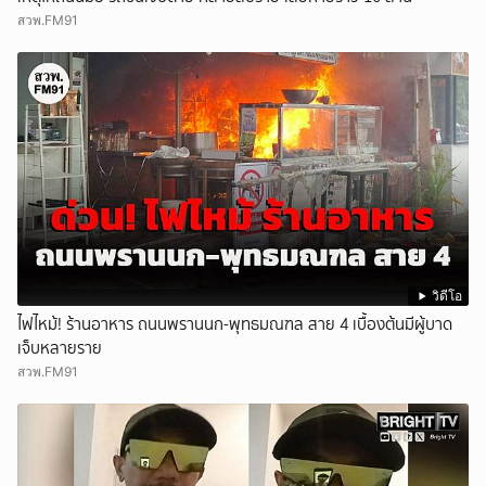
สวพ.FM91
วิดีโอ
ไฟไหม้! ร้านอาหาร ถนนพรานนก-พุทธมณฑล สาย 4 เบื้องต้นมีผู้บาด
เจ็บหลายราย
สวพ.FM91