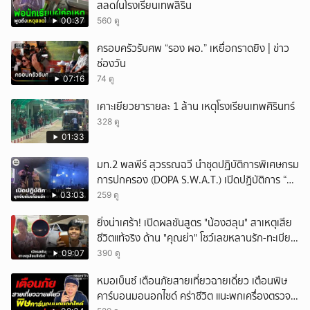
สลดในโรงเรียนเทพสิริน
00:37
560 ดู
ครอบครัวรับศพ “รอง ผอ.” เหยื่อกราดยิง | ข่าว
ช่องวัน
07:16
74 ดู
เคาะเยียวยารายละ 1 ล้าน เหตุโรงเรียนเทพศิรินทร์
328 ดู
01:33
มท.2 พลพีร์ สุวรรณฉวี นำชุดปฏิบัติการพิเศษกรม
การปกครอง (DOPA S.W.A.T.) เปิดปฏิบัติการ “บา
รมีโสธร” บุกจับผับเถื่อนอัพยา กลางเมืองแปดริ้ว
03:03
259 ดู
เปิดถึงเช้า ไร้ใบอนุญาต
ยิ่งน่าเศร้า! เปิดผลชันสูตร "น้องฮลุน" สาเหตุเสีย
ชีวิตแท้จริง ด้าน "คุณย่า" โชว์เลขหลานรัก-ทะเบียน
รถเคลื่อนร่าง!
09:07
390 ดู
หมอเบ็นซ์ เตือนภัยสายเที่ยวฉายเดี่ยว เตือนพิษ
คาร์บอนมอนอกไซด์ คร่าชีวิต แนะพกเครื่องตรวจ