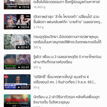
ตะลึงไม่ใช่ลวดธรรมดา ช็อครู้ซ่อนมูลค่ามหาศาล!
15:18
16,463 ดู
เปิดภาพล่าสุด “ลำไย ไหทองคำ” เปลี่ยนไป! อวบ
ขึ้นผิดตา แฟนคลับแห่ทัก “นายห้าง” เฉลยสาเหตุ
ชัด!
06:04
2,754 ดู
กรมอุตุนิยมวิทยา อัปเดตสถานการณ์พายุหมุน
เขตร้อนในมหาสมุทรแปซิฟิกตะวันตกและทะเลจีนใต้
00:47
262 ดู
รู้แล้ว! เพื่อน ม.3 เฉลยสาเหตุติด 0 ภาษาไทยก่อน
เล่านาทีระทึกกลางห้องเรียน
00:41
557 ดู
"อภิสิทธิ์" ชี้อนาคตหาดใหญ่! แนะสร้าง 4
เครื่องยนต์ ศก. | ทันข่าวเที่ยง | 9 ส.ค. 69 |
NationTV22
03:07
55 ดู
นักเรียน ม.2 เล่าวิธีเอาตัวรอด หลังเห็นเพื่อนถูก
ยิxบาดเจ็บ ในจังหวะชุลมุน