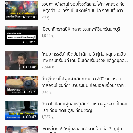
รวบคาหน้างาน! จอมโจรตัดสายไฟทางหลวง ก่อ
เหตุกว่า 50 ครั้ง เป็นเหตุให้ถนนมือ รถชนเจ็บตาย
หลายสิบราย เสียหายราว 10 ล้าน
01:36
23 ดู
เปิดนาทีกราดยิX กลาง รร.เทพศิรินทร์นนทบุรี
1,022 ดู
00:22
"หนุ่ม กรรชัย" เปิดปม! เด็ก ม.3 ผู้ก่อเหตุกราดยิง
เทพศิรินทร์นนท์ เดิมเป็นเด็กเรียบร้อย แต่ถูกบูลลี่
หนัก คาดแรงกดดันสะสมกลายเป็นแรงแค้น จนก่อ
00:46
2,646 ดู
เหตุสลด
ยิ่งรู้ยิ่งตกใจ! ลูกค้าเดินทางกว่า 400 กม. หอบ
“กลองมโหระทึก” มาประเมิน ก่อนเฉลยซื้อมาราคา
เท่าไหร่?
19:29
903 ดู
ถึงว่า! เปิดปมผู้ก่อเหตุเดินตามหา ครูอรสา เป็นคน
แรก ก่อนเกิดเหตุสะเทือนขวัญ
00:47
1,737 ดู
โชคหล่นทับ! “หนุ่มซื้อลวด” จากร้านมือ 2 ญี่ปุ่น