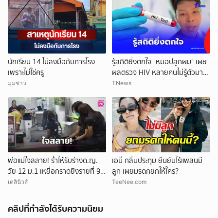
นักเรียน 14 ไม่ลงมือกับภารโรง
รู้สถิติยิ่งตกใจ "หมอปลูกผม" เผย
เพราะไม่ใช่ครู
ผลตรวจ HIV หลายคนไม่รู้ตัวมา
ก่อน
มุมข่าว
TNews
พ่อแม่ใจสลาย! ร่ำไห้รับร่างด.ญ.
เอมี่ กลิ่นประทุม ยืนยันไร้แพลนมี
วัย 12 ม.1 เหยื่อกราดยิงรายที่ 9
ลูก เผยมรดกยกให้ใคร?
สุดเศร้านำไปบำเพ็ญกุศล
เดลินิวส์
TeeNee.com
คลิปที่กำลังได้รับความนิยม