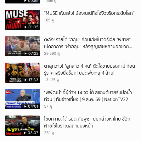
00:59
1,599 ดู
“MUSE เห็นแล้ว! น้องเนเน่ถึงไอจีวงร็อกระดับโลก”
165 ดู
01:05
ตะลึง! รายได้ “ฮลุน” ก่อนเสียในจอร์เจีย “พี่ชาย”
เปิดอาการ “ย่าฮลุน” หลังสูญเสียหลานอภิชาต
บุตร!
07:22
29,590 ดู
ตาลุกวาว! "ลูกสาว 4 คน" ตัดใจขายมรดกแม่ ก่อน
รู้ราคาจริงยิ่งช็อก! ยอดพุ่งทะลุ 4 ล้าน!
17:33
13,125 ดู
"พิพัฒน์" จี้ผู้ว่าฯ 14 จว.ใต้ สแตนด์บายรับมือน้ำ
ท่วม | ทันข่าวเที่ยง | 9 ส.ค. 69 | NationTV22
04:01
57 ดู
โฆษก ทบ. โต้ รมต.กัมพูชา ปมกล่าวหาไทย ชี้อีก
ฝ่ายใช้โบราณสถานบังหน้า
03:07
231 ดู