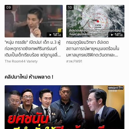
09
10
วิดีโอ
วิดีโอ
"หนุ่ม กรรชัย" เปิดปม! เด็ก ม.3 ผู้
กรมอุตุนิยมวิทยา อัปเดต
ก่อเหตุกราดยิงเทพศิรินทร์นนท์
สถานการณ์พายุหมุนเขตร้อนใน
เดิมเป็นเด็กเรียบร้อย แต่ถูกบูลลี่
มหาสมุทรแปซิฟิกตะวันตกและ
หนัก คาดแรงกดดันสะสมกลายเป็น
ทะเลจีนใต้
The Room44 Variety
สวพ.FM91
แรงแค้น จนก่อเหตุสลด
คลิปมาใหม่ ห้ามพลาด !