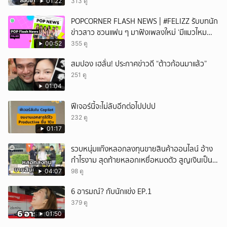
เกินกำหนดอนุญาต
01:22
313 ดู
ยกเลิก
POPCORNER FLASH NEWS | #FELIZZ รับบทนัก
ข่าวสาว ชวนแฟน ๆ มาฟังเพลงใหม่ ‘มีแมวไหม
(Catch Me If You Can)’
00:52
355 ดู
สมปอง เฮลั่น! ประกาศข่าวดี “ต้าวก้อนมาแล้ว”
251 ดู
01:04
ฟีเจอร์นี้จะไม่ลับอีกต่อไปปปป
232 ดู
01:17
รวบหนุ่มแก๊งหลอกลงทุนขายสินค้าออนไลน์ อ้าง
กำไรงาม สุดท้ายหลอกเหยื่อหมดตัว สูญเงินเป็น
แสนบาท ยังให้การปฏิเสธ
04:07
98 ดู
6 อารมณ์? กับนักแข่ง EP.1
379 ดู
01:50