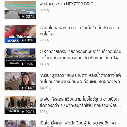
พาส่องบูธ งาน NEXZTER BRIC
375 ดู
02:15
คลิปนี้ไม่มีสปอย แต่อาจมี "สเก็ด" กลิ่นปริศนาจน
ทนไม่ไหว
01:30
228 ดู
CIB “ทลายเครือข่ายลวงลงทุนเปิดร้านค้าออนไลน์
” เชื่อมแก๊งสแกมเมอร์ปอยเปต เงินหมุนเวียน 149
ล้านบาท
05:41
143 ดู
"ณิริน" ลูกสาว "หนิง ปณิตา" หลั่งน้ำตากลางไลฟ์
ลั่นไม่อยากหน้าเหมือนพ่อ ก่อนเผยเหตุผลสุดพีก
01:03
1,020 ดู
บุกจับแก๊งคอลฯเวียดนาม โยงไอซ์ซุกมะขามเปียก
ยึดทองกว่า 40 บาท-สมาร์ทโฟน ก่อนรวบเพื่อน
ร่วมทีมหอบเงิน 1.5 แสนติดสินบนคาโรงพัก
03:16
196 ดู
เปิดใจครั้งแรก! พ่อนักเรียนผู้ก่อเหตุ พูดถึงเหตุ