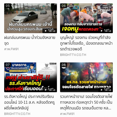
05
06
วิดีโอ
วิดีโอ
ฝนถล่มนครพนม น้ำท่วมขังหลาย
บุญใหญ่! รองเทน ช่วยหมูที่กำลัง
จุด
ถูกพาไปโรงเชือ_ น้องตกลงมาหน้า
รถตำรวจพอดี
สวพ.FM91
BRIGHTTV.CO.TH
07
08
วิดีโอ
วิดีโอ
รร.ดังหาดใหญ่ ประกาศปรับเรียน
รวบคาหน้างาน! จอมโจรตัดสายไฟ
ออนไลน์ 10-11 ส.ค. หลังอดีตครู
ทางหลวง ก่อเหตุกว่า 50 ครั้ง เป็น
ฝรั่งโพสต์คลิปขู่
เหตุให้ถนนมือ รถชนเจ็บตาย หลาย
สิบราย เสียหายราว 10 ล้าน
BRIGHTTV.CO.TH
สวพ.FM91