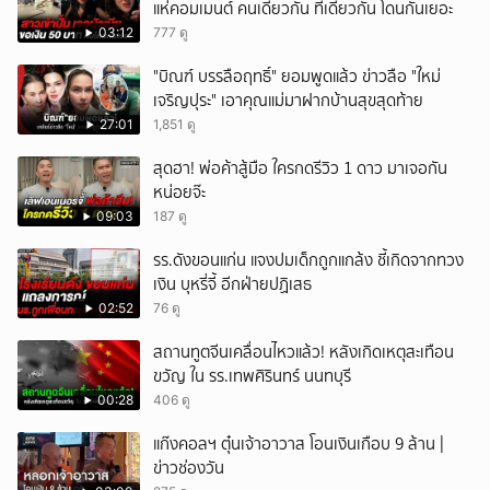
แห่คอมเมนต์ คนเดียวกัน ที่เดียวกัน โดนกันเยอะ
03:12
777 ดู
"บิณฑ์ บรรลือฤทธิ์" ยอมพูดแล้ว ข่าวลือ "ใหม่
เจริญปุระ" เอาคุณแม่มาฝากบ้านสุขสุดท้าย
27:01
1,851 ดู
สุดฮา! พ่อค้าสู้มือ ใครกดรีวิว 1 ดาว มาเจอกัน
หน่อยจ๊ะ
09:03
187 ดู
รร.ดังขอนแก่น แจงปมเด็กถูกแกล้ง ชี้เกิดจากทวง
เงิน บุหรี่จี้ อีกฝ่ายปฏิเสธ
02:52
76 ดู
สถานทูตจีนเคลื่อนไหวแล้ว! หลังเกิดเหตุสะเทือน
ขวัญ ใน รร.เทพศิรินทร์ นนทบุรี
00:28
406 ดู
แก๊งคอลฯ ตุ๋นเจ้าอาวาส โอนเงินเกือบ 9 ล้าน |
ข่าวช่องวัน