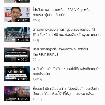
01:01
โค้ชอ๊อต เผยความพร้อม SEA V Cup พร้อม
ต้อนรับ "บุ๋มบิ๋ม" คัมแบ็ก
04:23
127 ดู
ตำรวจทางหลวง สกัดรถตู้ขนแรงงานเถื่อน 43
ชีวิต ซิ่งหนีกว่า 60 กม. ก่อนเสียหลักพุ่งเกาะกลาง
ถนน
03:46
84 ดู
บรรยากาศญาติรับร่างงรองผอ.โรงเรียน
เทพศิรินทร์นนทบุรี
02:24
201 ดู
นาทีระทึก! เด็กนักเรียนหมอบใต้โต๊ะ หลังเกิดเหตุยิง
กันในโรงเรียน
01:33
1,281 ดู
ยิ่งสลด! เปิดคลิปสุดท้าย “น้องพั้นช์” ก่อนเปิดคำ
สัญญา “ก้อง ห้วยไร่” ที่ให้ลูกบุญธรรม หลัง
ลาโลก!
09:20
1,301 ดู