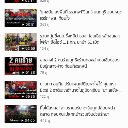
วัดติดตัว
02:34
529 ดู
'ยศชนัน ลงพื้นที่ รร.เทพศิรินทร์ นนทบุรี วอนหยุด
แชร์ภาพสะเทือนใจ
00:51
362 ดู
รวบหนุ่มขี่จยย.ซิ่งหนีตำรวจ ก่อนเสียหลักชนเสา
ไฟฟ้า ยึดไอซ์ 1.1 กก. ยาบ้า 61 เม็ด
03:59
134 ดู
อุกอาจ! 2 คนร้ายบุกชิงร้านทองอำเภอเชียงของ
ยิงขู่กลางห้าง ก่อนทิ้งรถหนี
01:38
79 ดู
นายกฯ อนุทิน ปรับแผนแก้ปัญหาไฟใต้ คุยมหา
มิตร! 2 ชาติมหาอำนาจในภูมิอาเซียน “มาเลเซีย-
อินโดนีเซีย”
09:35
122 ดู
ทิ้งได้ลงคอ! ลาบราดอร์บาดเจ็บถูกปล่อยหน้า
ตลาด ก่อนคนแปลกหน้ารวมเงินช่วยรักษา
04:00
443 ดู