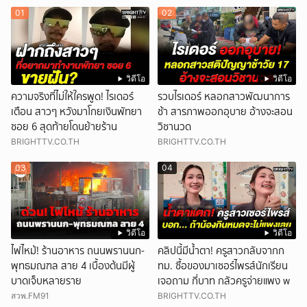
01
02
วิดีโอ
วิดีโอ
ความจริงที่ไม่ให้ใครพูด! ไรเดอร์
รวบไรเดอร์ หลอกสาวพัฒนาการ
เตือน สาวๆ หวังมาโกยเงินพัทยา
ช้า สารภาพออกอุบาย อ้างจะสอน
ซอย 6 สุดท้ายโดนย้ายร้าน
วิชานวด
BRIGHTTV.CO.TH
BRIGHTTV.CO.TH
03
04
วิดีโอ
วิดีโอ
ไฟไหม้! ร้านอาหาร ถนนพรานนก-
คลิปนี้มีน้ำตา! ครูสาวกลับจากก
พุทธมณฑล สาย 4 เบื้องต้นมีผู้
ทม. ซื้อของมาเซอร์ไพรส์นักเรียน
บาดเจ็บหลายราย
เจอถาม กี่บาท กลัวครูจ่ายแพง w
สวพ.FM91
BRIGHTTV.CO.TH