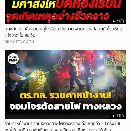
วิดีโอ
ยศชนัน นำคลี่คลายเหตุโรงเรียน เข็นมาตรฐานความปลอดภัยโรงเรียน
แห่งชาติ ใน 90 วัน
BRIGHTTV.CO.TH
วิดีโอ
รวบคาหน้างาน! จอมโจรตัดสายไฟทางหลวง ก่อเหตุกว่า 50 ครั้ง เป็น
เหตุให้ถนนมือ รถชนเจ็บตาย หลายสิบราย เสียหายราว 10 ล้าน