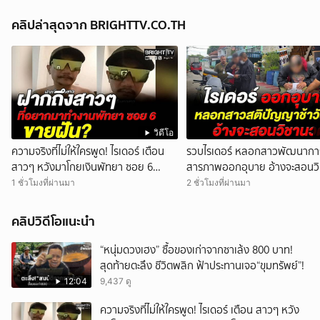
คลิปล่าสุดจาก BRIGHTTV.CO.TH
วิดีโอ
ความจริงที่ไม่ให้ใครพูด! ไรเดอร์ เตือน
รวบไรเดอร์ หลอกสาวพัฒนาการ
สาวๆ หวังมาโกยเงินพัทยา ซอย 6
สารภาพออกอุบาย อ้างจะสอนว
สุดท้ายโดนย้ายร้าน
1 ชั่วโมงที่ผ่านมา
2 ชั่วโมงที่ผ่านมา
คลิปวิดีโอแนะนำ
“หนุ่มดวงเฮง” ซื้อของเก่าจากซาเล้ง 800 บาท!
สุดท้ายตะลึง ชีวิตพลิก ฟ้าประทานเจอ“ขุมทรัพย์”!
12:04
9,437 ดู
ความจริงที่ไม่ให้ใครพูด! ไรเดอร์ เตือน สาวๆ หวัง