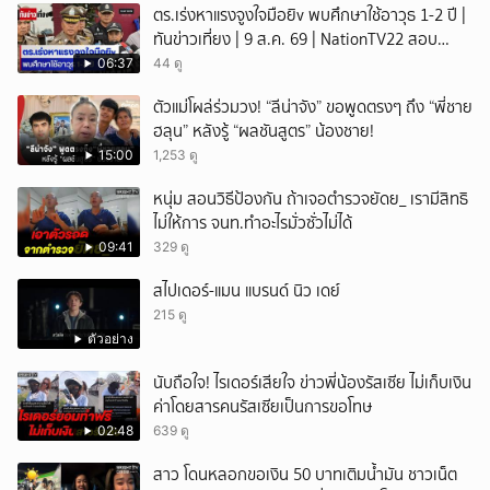
ตร.เร่งหาแรงจูงใจมือยิv พบศึกษาใช้อาวุธ 1-2 ปี |
ทันข่าวเที่ยง | 9 ส.ค. 69 | NationTV22 สอบ
พยานแล้ว 17 ปาก เร่งตรวจมือถือและหลักฐานที่
06:37
44 ดู
เกิดเหตุ พบปัจจัยหลายด้าน ทั้งครอบครัว โรงเรียน
ตัวแม่โผล่ร่วมวง! “ลีน่าจัง” ขอพูดตรงๆ ถึง “พี่ชาย
เพื่อน และสื่อโซเ
ฮลุน” หลังรู้ “ผลชันสูตร” น้องชาย!
15:00
1,253 ดู
หนุ่ม สอนวิธีป้องกัน ถ้าเจอตำรวจยัดย_ เรามีสิทธิ
ไม่ให้การ จนท.ทำอะไรมั่วซั่วไม่ได้
09:41
329 ดู
สไปเดอร์-แมน แบรนด์ นิว เดย์
215 ดู
ตัวอย่าง
นับถือใจ! ไรเดอร์เสียใจ ข่าวพี่น้องรัสเซีย ไม่เก็บเงิน
ค่าโดยสารคนรัสเซียเป็นการขอโทษ
02:48
639 ดู
สาว โดนหลอกขอเงิน 50 บาทเติมน้ำมัน ชาวเน็ต