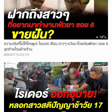
วิดีโอ
ความจริงที่ไม่ให้ใครพูด! ไรเดอร์ เตือน สาวๆ หวังมาโกยเงินพัทยา ซอย 6
สุดท้ายโดนย้ายร้าน
BRIGHTTV.CO.TH