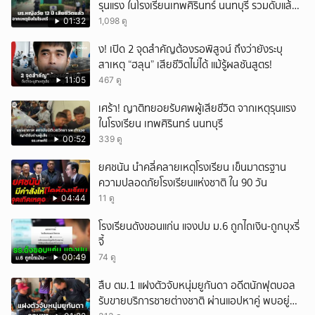
รุนแรง ในโรงเรียนเทพศิรินทร์ นนทบุรี รวมดับแล้ว
9 ราย
01:32
1,098 ดู
ึ้ง! เปิด 2 จุดสำคัญต้องรอพิสูจน์ ถึงว่ายังระบุ
สาเหตุ “ฮลุน” เสียชีวิตไม่ได้ แม้รู้ผลชันสูตร!
11:05
467 ดู
เศร้า! ญาติทยอยรับศพผู้เสียชีวิต จากเหตุรุนแรง
ในโรงเรียน เทพศิรินทร์ นนทบุรี
00:52
339 ดู
ยศชนัน นำคลี่คลายเหตุโรงเรียน เข็นมาตรฐาน
ความปลอดภัยโรงเรียนแห่งชาติ ใน 90 วัน
04:44
11 ดู
โรงเรียนดังขอนแก่น แจงปม ม.6 ถูกไถเงิน-ถูกบุxรี่
จี้
00:49
74 ดู
สืบ ตม.1 แฝงตัวจับหนุ่มยูกันดา อดีตนักฟุตบอล
รับขายบริการชายต่างชาติ ผ่านแอปหาคู่ พบอยู่