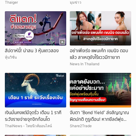
นนทบุรี
Thaiger
มุมข่าว
สัปดาห์นี้! น่าสน 3 หุ้นแถวสอง
อย่าเพิ่งเร่ง แพนเค้ก เขมนิจ ตอบ
แล้ว สาเหตุยังไร้แววมีทายาท
หุ้นวิชั่น
News In Thailand
เงินมั่นคงแต่มีจุดรั่ว เตือน 1 ราศี
จับตา “Bond Yield” ส่งสัญญาณ
ระวังรายจ่ายจุกจิกก้อนโต
ผิดปกติ กูรูเตือน! หากยีลด์พุ่ง
พร้อมหุ้นขึ้น แรงกระแทกตลาดอาจ
ThaiNews - ไทยนิวส์ออนไลน์
Share2Trade
รออยู่ข้างหน้า