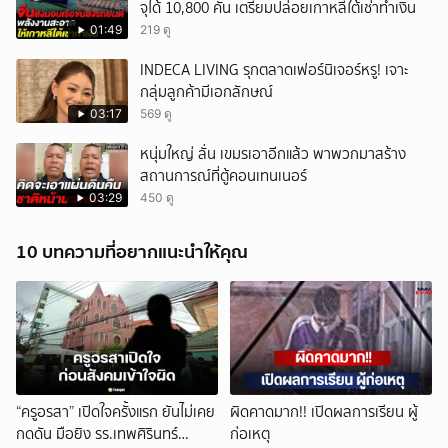
จุได้ 10,800 คัน เตรียมปล่อยเกาหลีใต้เช่าทำเงิน
01:49
219 ดู
INDECA LIVING รุกตลาดเฟอร์นิเจอร์หรู! เจาะ
กลุ่มลูกค้ามีเอกลักษณ์
03:17
569 ดู
หนุ่มใหญ่ ลั่น เขมรเอาอีกแล้ว พาพวกมาสร้าง
สถานการณ์ที่ตู้คอนเทนเนอร์
03:29
450 ดู
10 บทความที่อยากแนะนำให้คุณ
“ครูอรสา” เปิดใจครั้งแรก ยันไม่เคย
ผิดคาดมาก!! เปิดผลการเรียน ผู้
กดดัน มือยิง รร.เทพศิรินทร์
ก่อเหตุ