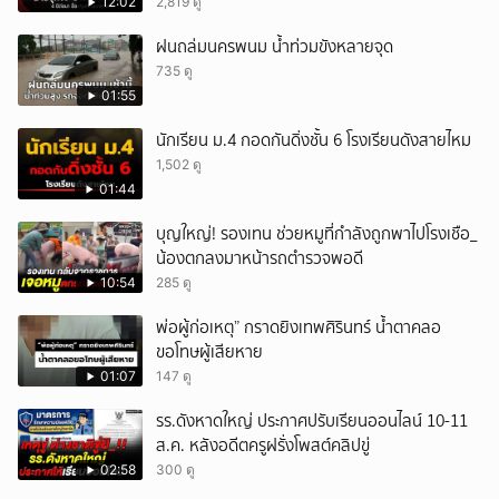
มหาศาล!
12:02
2,819 ดู
ฝนถล่มนครพนม น้ำท่วมขังหลายจุด
735 ดู
01:55
นักเรียน ม.4 กอดกันดิ่งชั้น 6 โรงเรียนดังสายไหม
1,502 ดู
01:44
บุญใหญ่! รองเทน ช่วยหมูที่กำลังถูกพาไปโรงเชือ_
น้องตกลงมาหน้ารถตำรวจพอดี
10:54
285 ดู
พ่อผู้ก่อเหตุ” กราดยิงเทพศิรินทร์ น้ำตาคลอ
ขอโทษผู้เสียหาย
01:07
147 ดู
รร.ดังหาดใหญ่ ประกาศปรับเรียนออนไลน์ 10-11
ส.ค. หลังอดีตครูฝรั่งโพสต์คลิปขู่
02:58
300 ดู