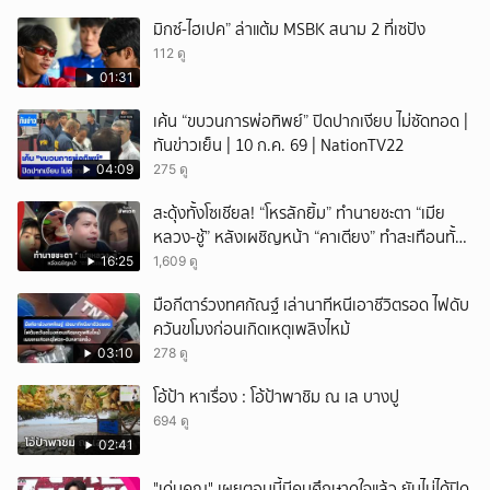
มิกซ์-ไฮเปค” ล่าแต้ม MSBK สนาม 2 ที่เซปัง
112 ดู
01:31
เค้น “ขบวนการพ่อทิพย์” ปิดปากเงียบ ไม่ซัดทอด |
ทันข่าวเย็น | 10 ก.ค. 69 | NationTV22
04:09
275 ดู
สะดุ้งทั้งโซเชียล! “โหรลักยิ้ม” ทำนายชะตา “เมีย
หลวง-ชู้” หลังเผชิญหน้า “คาเตียง” ทำสะเทือนทั้ง
ประเทศ
16:25
1,609 ดู
มือกีตาร์วงทศกัณฐ์ เล่านาทีหนีเอาชีวิตรอด ไฟดับ
ควันขโมงก่อนเกิดเหตุเพลิงไหม้
03:10
278 ดู
โอ้ป้า หาเรื่อง : โอ้ป้าพาชิม ณ เล บางปู
694 ดู
02:41
"เด่นคุณ" เผยตอนนี้มีคนศึกษาดูใจแล้ว ยันไม่ได้ปิด