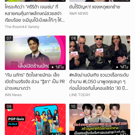
ใครจะคิดว่า "ศรีริต้า เจนเซ่น" ที่
ยันไร้ปัญหา! แจงเหตุแยกย้าย
หลายคนคุ้นภาพลักษณ์สวยสง่า
WeR NEWS
เรียบร้อย จะมีมุมโบ๊ะบ๊ะและโก๊ะๆ ให้ได้
อมยิ้มเหมือนกัน งานนี้ทำเอาแฟนๆ
The Room44 Variety
ทั้งเอ็นดูทั้งหัวเราะ
07
08
วิดีโอ
วิดีโอ
"กัน นภัทร" ติดใจสายมัทฉะ เล็ง
#หลังม่านบันเทิง ชวนวงร็อกระดับ
เปิดร้านจริงจัง ส่วน "ฐิสา" เป็น PR
ตำนาน #LOSO มาพูดคุยสนุก ๆ
น่าจะเหมาะกว่า
ก่อนไปเจอกันในคอนเสิร์ต '30 ปี
LOSO นานเท่าไรก็รอ'
INN News
LINE TODAY
09
10