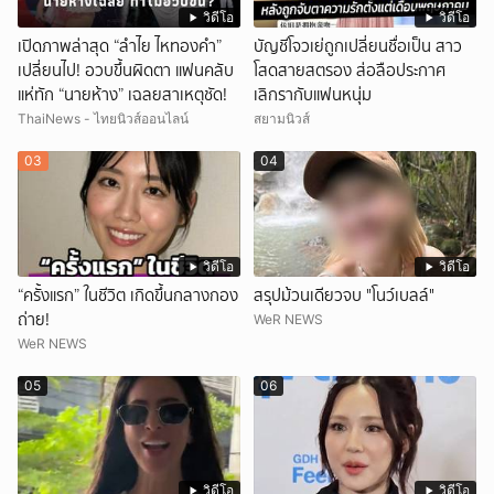
วิดีโอ
วิดีโอ
เปิดภาพล่าสุด “ลำไย ไหทองคำ”
บัญชีโจวเย่ถูกเปลี่ยนชื่อเป็น สาว
เปลี่ยนไป! อวบขึ้นผิดตา แฟนคลับ
โสดสายสตรอง ส่อลือประกาศ
แห่ทัก “นายห้าง” เฉลยสาเหตุชัด!
เลิกรากับแฟนหนุ่ม
ThaiNews - ไทยนิวส์ออนไลน์
สยามนิวส์
03
04
วิดีโอ
วิดีโอ
“ครั้งแรก” ในชีวิต เกิดขึ้นกลางกอง
สรุปม้วนเดียวจบ "โนว์เบลล์"
ถ่าย!
WeR NEWS
WeR NEWS
05
06
วิดีโอ
วิดีโอ