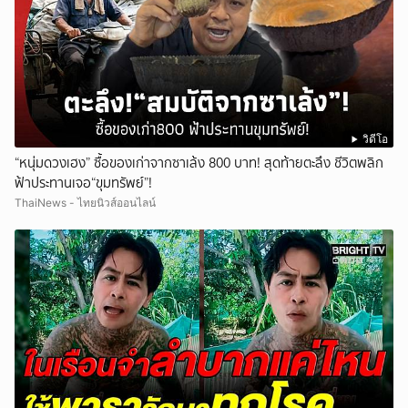
วิดีโอ
“หนุ่มดวงเฮง” ซื้อของเก่าจากซาเล้ง 800 บาท! สุดท้ายตะลึง ชีวิตพลิก
ฟ้าประทานเจอ“ขุมทรัพย์”!
ThaiNews - ไทยนิวส์ออนไลน์