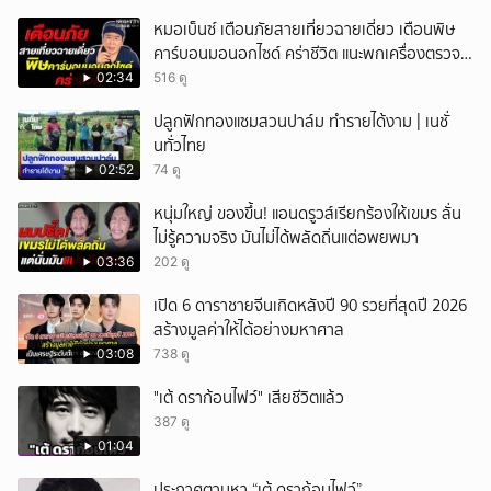
หมอเบ็นซ์ เตือนภัยสายเที่ยวฉายเดี่ยว เตือนพิษ
คาร์บอนมอนอกไซด์ คร่าชีวิต แนะพกเครื่องตรวจ
วัดติดตัว
02:34
516 ดู
ปลูกฟักทองแซมสวนปาล์ม ทำรายได้งาม | เนชั่
นทั่วไทย
02:52
74 ดู
หนุ่มใหญ่ ของขึ้น! แอนดรูวส์เรียกร้องให้เขมร ลั่น
ไม่รู้ความจริง มันไม่ได้พลัดถิ่นแต่อพยพมา
03:36
202 ดู
เปิด 6 ดาราชายจีนเกิดหลังปี 90 รวยที่สุดปี 2026
สร้างมูลค่าให้ได้อย่างมหาศาล
03:08
738 ดู
"เต้ ดราก้อนไฟว์" เสียชีวิตแล้ว
387 ดู
01:04
ประกาศตามหา “เต้ ดราก้อนไฟว์”