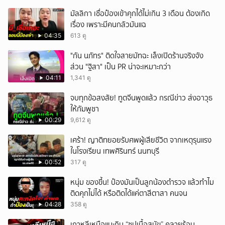
มัลลิกา เชื่อป๋องเข้าคุกได้ไม่เกิน 3 เดือน ต้องเกิด
เรื่อง เพราะมีคนกลัวมันแฉ
04:35
613 ดู
"กัน นภัทร" ติดใจสายมัทฉะ เล็งเปิดร้านจริงจัง
ส่วน "ฐิสา" เป็น PR น่าจะเหมาะกว่า
04:11
1,341 ดู
จบทุกข้อสงสัย! ทูตจีนพูดแล้ว กรณีข่าว ส่งอาวุธ
ให้กัมพูชา
00:29
9,612 ดู
เศร้า! ญาติทยอยรับศพผู้เสียชีวิต จากเหตุรุนแรง
ในโรงเรียน เทพศิรินทร์ นนทบุรี
00:52
317 ดู
หนุ่ม ของขึ้น! ป๋องมันเป็นลูกน้องตำรวจ แล้วทำไม
ติดคุกไม่ได้ หรือติดได้แค่ตาสีตาสา คนจน
04:28
358 ดู
เกาหลีเหนือแนะกิน “ซุปเนื้อสุนัข” คลายร้อน