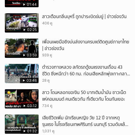
01:44
สาวเตือนกลิ่นบุหรี่ ถูกปาระเบิดข่มขู่ | ข่าวช่องวัน
406 ดู
02:25
เพื่อนเผยมือยิงบ่นส่งงานครบแต่ติดศูนย์ภาษาไทย
| ข่าวช่องวัน
03:59
939 ดู
ตำรวจทางหลวง สกัดรถตู้ขนแรงงานเถื่อน 43
ชีวิต ซิ่งหนีกว่า 60 กม. ก่อนเสียหลักพุ่งเกาะกลาง
ถนน
03:46
28 ดู
สาว โดนหลอกขอเงิน 50 บาทเติมน้ำมัน ชาวเน็ต
แห่คอมเมนต์ คนเดียวกัน ที่เดียวกัน โดนกันเยอะ
03:12
734 ดู
เสียชีวิตเพิ่ม นักเรียนหญิง วัย 12 ปี จากเหตุ
รุนแรง ในโรงเรียนเทพศิรินทร์ นนทบุรี รวมดับแล้ว
9 ราย
01:32
1,031 ดู