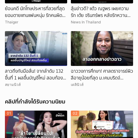
ย้อนคดี นักโทษประหารที่สวยที่สุด
ลุ้นข่าวดี? แต้ว ณฐพร เผยความ
ยอมตายแทนแฟนหนุ่ม รักคนผิด
รัก เต้ย จรินทร์พร หลังรักหวานฉ่ำ
ชีวิตดิ่งเหว
หนุ่มต่างชาติ
Thaiger
News In Thailand
สาวถึงกับมือสั่น! จากลำดับ 132
ฉาววงการศึกษา! ศาสตราจารย์ผิว
ขึ้นที่ 1 ผลขึ้นบัญชีใหม่ สอบท้อง
สีอายุน้อยที่สุด ม.เคมบริดจ์
ถิ่น
ประกาศลาออกหลังเผชิญข้อกล่าว
สยามนิวส์
เดลินิวส์
หาคัดลอกผลงาน
คลิปที่กำลังได้รับความนิยม
01
02