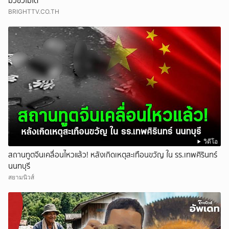
มั่วซั่วไม่ได้
BRIGHTTV.CO.TH
วิดีโอ
สถานทูตจีนเคลื่อนไหวแล้ว! หลังเกิดเหตุสะเทือนขวัญ ใน รร.เทพศิรินทร์
นนทบุรี
สยามนิวส์