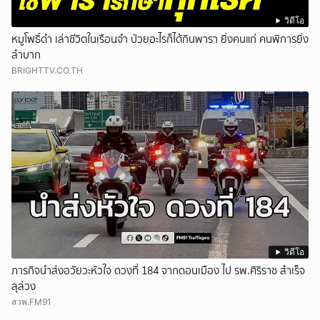
วิดีโอ
หมูโพธิ์ดำ เล่าชีวิตในเรือนจำ ป่วยอะไรก็ได้กินพารา ยิ่งคนแก่ คนพิการยิ่ง
ลำบาก
BRIGHTTV.CO.TH
วิดีโอ
ภารกิจนำส่งอวัยวะหัวใจ ดวงที่ 184 จากดอนเมือง ไป รพ.ศิริราช สำเร็จ
ลุล่วง
สวพ.FM91