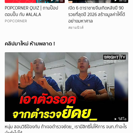
วิดีโอ
วิดีโอ
POPCORNER QUIZ | ถามป็อป
เปิด 6 ดาราชายจีนเกิดหลังปี 90
ตอบปั๊บ กับ #ALALA
รวยที่สุดปี 2026 สร้างมูลค่าให้ได้
อย่างมหาศาล
POPCORNER
สยามนิวส์
คลิปมาใหม่ ห้ามพลาด !
วิดีโอ
หนุ่ม สอนวิธีป้องกัน ถ้าเจอตำรวจยัดย_ เรามีสิทธิไม่ให้การ จนท.ทำอะไร