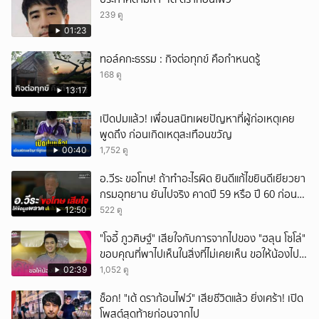
239 ดู
01:23
ทอล์คกะธรรม : กิจต่อทุกข์ คือกำหนดรู้
168 ดู
13:17
เปิดปมแล้ว! เพื่อนสนิทเผยปัญหาที่ผู้ก่อเหตุเคย
พูดถึง ก่อนเกิดเหตุสะเทือนขวัญ
00:40
1,752 ดู
อ.วีระ ขอโทษ! ถ้าทำอะไรผิด ยินดีแก้ไขยินดีเยียวยา
กรมอุทยาน ยันไปจริง คาดปี 59 หรือ ปี 60 ก่อน
ปิดให้พัก
12:50
522 ดู
"โจอี้ ภูวศิษฐ์" เสียใจกับการจากไปของ "ฮลุน โซโล่"
ขอบคุณที่พาไปเห็นในสิ่งที่ไม่เคยเห็น ขอให้น้องไปสู่
สุคติ
02:39
1,052 ดู
ช็อก! "เต้ ดราก้อนไฟว์" เสียชีวิตแล้ว ยิ่งเศร้า! เปิด
โพสต์สุดท้ายก่อนจากไป