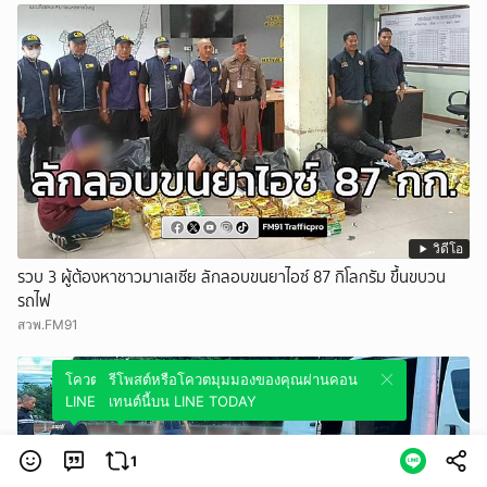
วิดีโอ
รวบ 3 ผู้ต้องหาชาวมาเลเซีย ลักลอบขนยาไอซ์ 87 กิโลกรัม ขึ้นขบวน
รถไฟ
สวพ.FM91
โควตมุมมองของคุณผ่านคอนเทนต์นี้บน
รีโพสต์หรือโควตมุมมองของคุณผ่านคอน
LINE TODAY
เทนต์นี้บน LINE TODAY
1