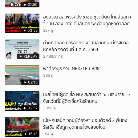
01:50
อนุสรณ์ สส.พรรคประชาชน ชูจุดยืนตะโกนลั่นสภา
จี้ "มิน ออง ไลง์" คืนสันติภาพ ก่อนถูกหิ้วตัวออก
03:52
227 ดู
ถ่ายทอดสด การออกรางวัลสลากกินแบ่งรัฐบาล
หกหลัก งวดวันที่ 1 ส.ค. 2569
REPLAY
2,488,517 ดู
พาส่องบูธ งาน NEXZTER BRIC
365 ดู
02:15
เผยไทยมีผู้ติดเชื้อ HIV สะสมกว่า 5.5 แสนราย 13
จังหวัดที่มีผู้ติดเชื้อครึ่งล้านคน
02:52
1,398 ดู
เมีย-คนสนิท วอนผู้ต้องหา มอบตัวคดี 2 พี่น้อง
รัสเซีย เชื่อถูก ขู่ตกกระไดพลอยโจน
15:13
194 ดู