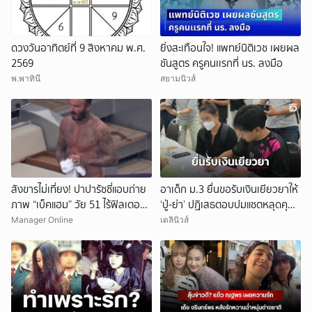
ดวงวันอาทิตย์ที่ 9 สิงหาคม พ.ศ.
ยิ่งสะเทือนใจ! แพทย์นิติเวช เผยผล
2569
ชันสูตร ครูคนเเรกที่ นร. ลงมือ
พ.พาทินี
สยามนิวส์
สังขารไม่เที่ยง! ปาปารัซซี่แอบถ่าย
อาเด็ก ม.3 ยื่นขอรับเงินเยียวยาให้
ภาพ “เบ็คแฮม” วัย 51 ไร้ฟิลเตอร์
‘ปู่-ย่า’ ปฏิเสธตอบปมแชตหลุดคุย
เผยให้เห็นผมบาง-ศีรษะล้าน
แม่ ‘ถูกกลั่นแกล้ง’
Manager Online
เดลินิวส์