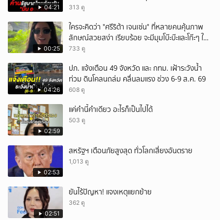
04:21
313 ดู
ใครจะคิดว่า "ศรีริต้า เจนเซ่น" ที่หลายคนคุ้นภาพ
ลักษณ์สวยสง่า เรียบร้อย จะมีมุมโบ๊ะบ๊ะและโก๊ะๆ ให้
ได้อมยิ้มเหมือนกัน งานนี้ทำเอาแฟนๆ ทั้งเอ็นดูทั้ง
00:25
733 ดู
หัวเราะ
ปภ. แจ้งเตือน 49 จังหวัด และ กทม. เฝ้าระวังน้ำ
ท่วม ดินโคลนถล่ม คลื่นลมแรง ช่วง 6-9 ส.ค. 69
04:26
608 ดู
แค่คำนี้คำเดียว อะไรก็เป็นไปได้
503 ดู
02:59
สหรัฐฯ เตือนภัยสูงสุด ทั่วโลกเสี่ยงอันตราย
1,013 ดู
02:53
ยันไร้ปัญหา! แจงเหตุแยกย้าย
362 ดู
02:51