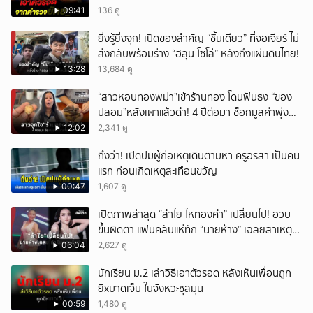
09:41
136 ดู
ยิ่งรู้ยิ่งจุก! เปิดของสำคัญ “ชิ้นเดียว” ที่จอเจียร์ ไม่
ส่งกลับพร้อมร่าง “ฮลุน โซโล่” หลังถึงแผ่นดินไทย!
13:28
13,684 ดู
“สาวหอบทองพม่า”เข้าร้านทอง โดนฟันธง “ของ
ปลอม”หลังเผาแล้วดำ! 4 ปีต่อมา ช็อกมูลค่าพุ่ง
มหาศาล!
12:02
2,341 ดู
ถึงว่า! เปิดปมผู้ก่อเหตุเดินตามหา ครูอรสา เป็นคน
แรก ก่อนเกิดเหตุสะเทือนขวัญ
00:47
1,607 ดู
เปิดภาพล่าสุด “ลำไย ไหทองคำ” เปลี่ยนไป! อวบ
ขึ้นผิดตา แฟนคลับแห่ทัก “นายห้าง” เฉลยสาเหตุ
ชัด!
06:04
2,627 ดู
นักเรียน ม.2 เล่าวิธีเอาตัวรอด หลังเห็นเพื่อนถูก
ยิxบาดเจ็บ ในจังหวะชุลมุน
00:59
1,480 ดู