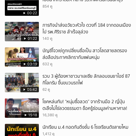
854 ดู
00:22
ภารกิจนำส่งอวัยวะหัวใจ ดวงที่ 184 จากดอนเมือง
ไป รพ.ศิริราช สำเร็จลุล่วง
01:22
140 ดู
บัญชีโจวเย่ถูกเปลี่ยนชื่อเป็น สาวโสดสายสตรอง
ส่อลือประกาศเลิกรากับแฟนหนุ่ม
03:19
632 ดู
รวบ 3 ผู้ต้องหาชาวมาเลเซีย ลักลอบขนยาไอซ์ 87
กิโลกรัม ขึ้นขบวนรถไฟ
05:42
62 ดู
โชคหล่นทับ! “หนุ่มซื้อลวด” จากร้านมือ 2 ญี่ปุ่น
ตะลึงไม่ใช่ลวดธรรมดา ช็อครู้ซ่อนมูลค่ามหาศาล!
15:18
16,380 ดู
นักเรียน ม.4 กอดกันดิ่งชั้น 6 โรงเรียนดังสายไหม
1,412 ดู