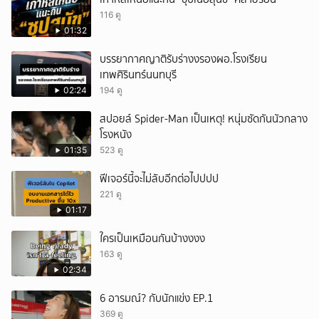
116 ดู
01:32
บรรยากาศญาติรับร่างงรองผอ.โรงเรียน
เทพศิรินทร์นนทบุรี
02:24
194 ดู
สปอยล์ Spider-Man เป็นเหตุ! หนุ่มซัดกันนัวกลาง
โรงหนัง
01:35
523 ดู
ฟีเจอร์นี้จะไม่ลับอีกต่อไปปปป
221 ดู
01:17
ใครเป็นเหมือนกันบ้างงงง
163 ดู
02:34
6 อารมณ์? กับนักแข่ง EP.1
369 ดู