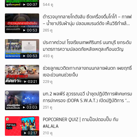
00:37
544 ดู
ยกเลิก
ตำรวจบุกทลายโกดังลับ ยึดเครื่องดื่มโกโก้ – กาแฟ
– น้ำยาปรับผ้านุ่ม ปลอมแบรนด์ดัง เห็นวิธีทำแล้ว
จะอ้วก
00:53
265 ดู
ประกาศด่วน! โรงเรียนเทพศิรินทร์ นนทบุรี ยกระดับ
มาตรการความปลอดภัยหลังเหตุสะเทือนขวัญ
00:53
493 ดู
ช่วยลูกแมวติดเกาะกลางถนนกลางฝนตก เผยฤทธิ์
เยอะข่วนคนช่วยเจ็บ
02:21
229 ดู
มท.2 พลพีร์ สุวรรณฉวี นำชุดปฏิบัติการพิเศษกรม
การปกครอง (DOPA S.W.A.T.) เปิดปฏิบัติการ “บา
รมีโสธร” บุกจับผับเถื่อนอัพยา กลางเมืองแปดริ้ว
03:03
251 ดู
เปิดถึงเช้า ไร้ใบอนุญาต
POPCORNER QUIZ | ถามป็อปตอบปั๊บ กับ
#ALALA
02:17
210 ดู