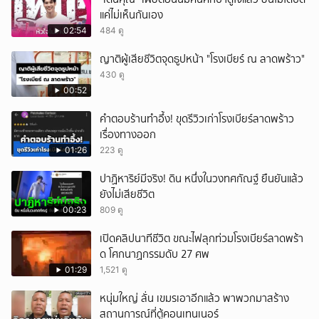
แค่ไม่เห็นกันเอง
02:54
484 ดู
ญาติผู้เสียชีวิตจุดธูปหน้า "โรงเบียร์ ณ ลาดพร้าว"
430 ดู
00:52
คำตอบร้านทำอึ้ง! ขุดรีวิวเก่าโรงเบียร์ลาดพร้าว
เรื่องทางออก
01:26
223 ดู
ปาฏิหาริย์มีจริง! ดิน หนึ่งในวงทศกัณฐ์ ยืนยันแล้ว
ยังไม่เสียชีวิต
00:23
809 ดู
เปิดคลิปนาทีชีวิต ขณะไฟลุกท่วมโรงเบียร์ลาดพร้า
ด โศกนาฏกรรมดับ 27 ศพ
01:29
1,521 ดู
หนุ่มใหญ่ ลั่น เขมรเอาอีกแล้ว พาพวกมาสร้าง
สถานการณ์ที่ตู้คอนเทนเนอร์