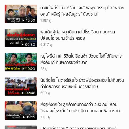
ตัวแม่โผล่ร่วมวง! “ลีน่าจัง” ขอพูดตรงๆ ถึง “พี่ชาย
ฮลุน” หลังรู้ “ผลชันสูตร” น้องชาย!
15:00
1,187 ดู
พ่อเด็กผู้ก่อเหตุ เดินทางไปโรงเรียน ก่อนทรุด
ปล่อยโฮ จนท.เข้าประครอง
00:33
6,817 ดู
หมูโพธิ์ดำ เล่าชีวิตในเรือนจำ ป่วยอะไรก็ได้กินพารา
ยิ่งคนแก่ คนพิการยิ่งลำบาก
10:23
25 ดู
นับถือใจ! ไรเดอร์เสียใจ ข่าวพี่น้องรัสเซีย ไม่เก็บเงิน
ค่าโดยสารคนรัสเซียเป็นการขอโทษ
02:48
609 ดู
ยิ่งรู้ยิ่งตกใจ! ลูกค้าเดินทางกว่า 400 กม. หอบ
“กลองมโหระทึก” มาประเมิน ก่อนเฉลยซื้อมาราคา
เท่าไหร่?
19:29
770 ดู
เปิดนาทีกราดยิX กลาง รร.เทพศิรินทร์นนทบุรี