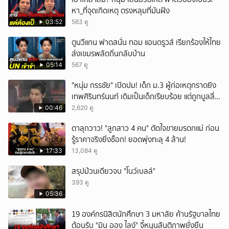
หา_ที่จุดเกิดเหตุ ตรงหลุมที่มันฝัง
03:52
563 ดู
ตูนวีแกน ฟาดสนั่น ทอม แอนดรูวส์ เรียกร้องให้ไทย
ส่งเขมรพลัดถิ่นกลับบ้าน
05:14
567 ดู
"หนุ่ม กรรชัย" เปิดปม! เด็ก ม.3 ผู้ก่อเหตุกราดยิง
เทพศิรินทร์นนท์ เดิมเป็นเด็กเรียบร้อย แต่ถูกบูลลี่
หนัก คาดแรงกดดันสะสมกลายเป็นแรงแค้น จนก่อ
00:46
2,620 ดู
เหตุสลด
ตาลุกวาว! "ลูกสาว 4 คน" ตัดใจขายมรดกแม่ ก่อน
รู้ราคาจริงยิ่งช็อก! ยอดพุ่งทะลุ 4 ล้าน!
17:33
13,084 ดู
สรุปม้วนเดียวจบ "โนว์เบลล์"
393 ดู
05:36
19 องค์กรนิสิตนักศึกษา 3 มหาลัย ค้านรัฐบาลไทย
ต้อนรับ "มิน ออง ไลง์" จี้หนุนสันติภาพยั่งยืน