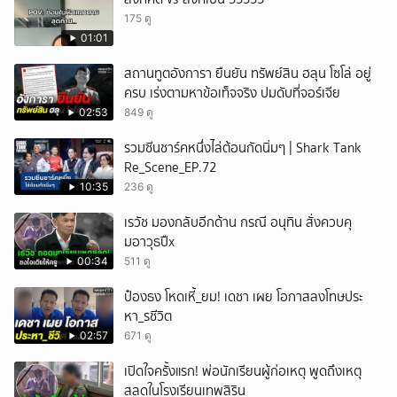
175 ดู
01:01
สถานทูตอังการา ยืนยัน ทรัพย์สิน ฮลุน โซโล่ อยู่
ครบ เร่งตามหาข้อเท็จจริง ปมดับที่จอร์เจีย
02:53
849 ดู
รวมซีนชาร์คหนึ่งไล่ต้อนกัดนิ่มๆ | Shark Tank
Re_Scene_EP.72
10:35
236 ดู
เรวัช มองกลับอีกด้าน กรณี อนุทิน สั่งควบคุ
มอาวุธปืx
00:34
511 ดู
ป๋องธง โหดเหี้_ยม! เดชา เผย โอกาสลงโทษประ
หา_รชีวิต
02:57
671 ดู
เปิดใจครั้งแรก! พ่อนักเรียนผู้ก่อเหตุ พูดถึงเหตุ
สลดในโรงเรียนเทพสิริน