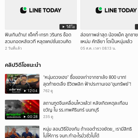
วิดีโอ
ฟินเกินต้าน! แจ็คกี้-เกรท วรินทร ช็อต
ส่องภาพล่าสุด น้องแม็ค ลูกชา
สวมกอดหลังเวที หลุดแคปชั่นชวนคิด
แหม่ม คัทลียา โตเป็นหนุ่มแล้ว
2 วันที่แล้ว
05 ส.ค. เวลา 08.13 น.
คลิปวิดีโอแนะนำ
“หนุ่มดวงเฮง” ซื้อของเก่าจากซาเล้ง 800 บาท!
สุดท้ายตะลึง ชีวิตพลิก ฟ้าประทานเจอ“ขุมทรัพย์”!
12:04
762 ดู
สถานทูตจีนเคลื่อนไหวแล้ว! หลังเกิดเหตุสะเทือน
ขวัญ ใน รร.เทพศิรินทร์ นนทบุรี
00:28
235 ดู
หนุ่ม สอนวิธีป้องกัน ถ้าเจอตำรวจยัดย_ เรามีสิทธิ
ไม่ให้การ จนท.ทำอะไรมั่วซั่วไม่ได้