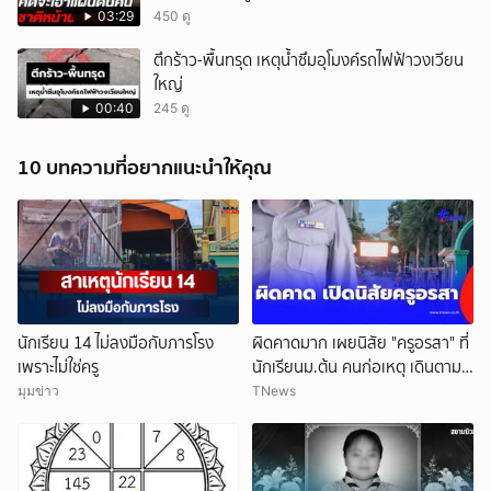
03:29
450 ดู
ตึกร้าว-พื้นทรุด เหตุน้ำซึมอุโมงค์รถไฟฟ้าวงเวียน
ใหญ่
00:40
245 ดู
10 บทความที่อยากแนะนำให้คุณ
นักเรียน 14 ไม่ลงมือกับภารโรง
ผิดคาดมาก เผยนิสัย "ครูอรสา" ที่
เพราะไม่ใช่ครู
นักเรียนม.ต้น คนก่อเหตุ เดินตาม
หา
มุมข่าว
TNews