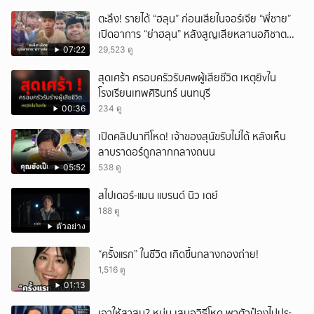
ตะลึง! รายได้ “ฮลุน” ก่อนเสียในจอร์เจีย “พี่ชาย”
เปิดอาการ “ย่าฮลุน” หลังสูญเสียหลานอภิชาต
บุตร!
07:22
29,523 ดู
สุดเศร้า ครอบครัวรับศwผู้เสียชีวิต เหตุยิvใน
โรงเรียนเทพศิรินทร์ นนทบุรี
00:36
234 ดู
เปิดคลิปนาทีโหด! เจ้าของสุนัขรับไม่ได้ หลังเห็น
ลาบราดอร์ถูกลากกลางถนน
05:52
538 ดู
สไปเดอร์-แมน แบรนด์ นิว เดย์
188 ดู
ตัวอย่าง
“ครั้งแรก” ในชีวิต เกิดขึ้นกลางกองถ่าย!
1,516 ดู
01:13
เอาให้สาสม? หนุ่ม เสนอวิธีโหด พาตัวป๋องไปประ