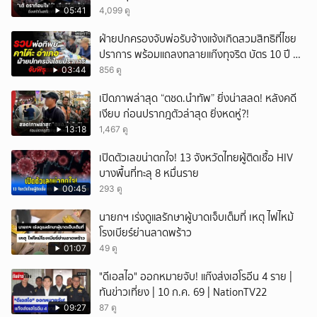
05:41
4,099 ดู
ฝ่ายปกครองจับพ่อรับจ้างแจ้งเกิดสวมสิทธิที่ไชย
ปราการ พร้อมแถลงทลายแก๊งทุจริต บัตร 10 ปี ที่
แม่สอด
03:44
856 ดู
เปิดภาพล่าสุด “ตชด.นำทัพ” ยิ่งน่าสลด! หลังคดี
เงียบ ก่อนปรากฎตัวล่าสุด ยิ่งหดหู่?!
13:18
1,467 ดู
เปิดตัวเลขน่าตกใจ! 13 จังหวัดไทยผู้ติดเชื้อ HIV
บางพื้นที่ทะลุ 8 หมื่นราย
00:45
293 ดู
นายกฯ เร่งดูแลรักษาผู้บาดเจ็บเต็มที่ เหตุ ไฟไหม้
โรงเบียร์ย่านลาดพร้าว
01:07
49 ดู
"ดีเอสไอ" ออกหมายจับ! แก๊งส่งเฮโรอีน 4 ราย |
ทันข่าวเที่ยง | 10 ก.ค. 69 | NationTV22
09:27
87 ดู