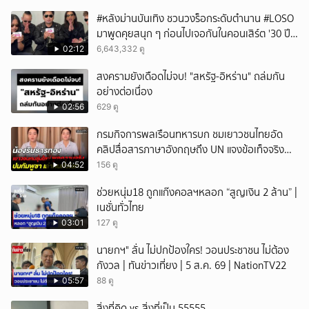
#หลังม่านบันเทิง ชวนวงร็อกระดับตำนาน #LOSO
มาพูดคุยสนุก ๆ ก่อนไปเจอกันในคอนเสิร์ต '30 ปี
LOSO นานเท่าไรก็รอ'
02:12
6,643,332 ดู
สงครามยังเดือดไม่จบ! "สหรัฐ-อิหร่าน" ถล่มกัน
อย่างต่อเนื่อง
02:56
629 ดู
กรมกิจการพลเรือนทหารบก ชมเยาวชนไทยอัด
คลิปสื่อสารภาษาอังกฤษถึง UN แจงข้อเท็จจริง
ประวัติศาสตร์มนุษยธรรมไทย
04:52
156 ดู
ช่วยหนุ่ม18 ถูกแก๊งคอลฯหลอก “สูญเงิน 2 ล้าน” |
เนชั่นทั่วไทย
03:01
127 ดู
นายกฯ" ลั่น ไม่ปกป้องใคร! วอนประชาชน ไม่ต้อง
กังวล | ทันข่าวเที่ยง | 5 ส.ค. 69 | NationTV22
05:57
88 ดู
สิ่งที่คิด vs สิ่งที่เป็น 55555