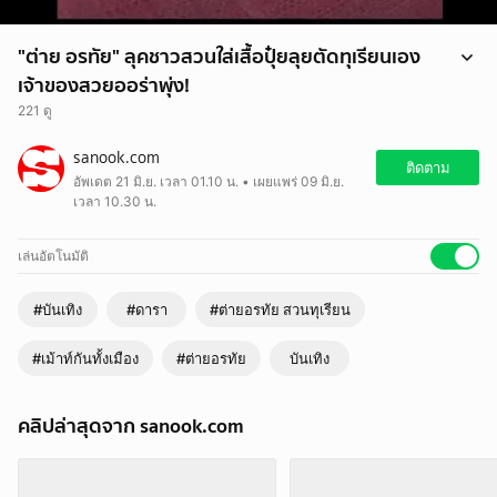
"ต่าย อรทัย" ลุคชาวสวนใส่เสื้อปุ๋ยลุยตัดทุเรียนเอง
เจ้าของสวยออร่าพุ่ง!
221 ดู
ช่วงนี้นักร้องลูกทุ่งสาวขวัญใจมหาชนอย่าง ต่าย อรทัย ขอพักเบรกจาก
sanook.com
ตารางงานจับไมค์ร้องเพลง เดินทางกลับบ้านเกิดเพื่อลุยสวนทุเรียนของ
ติดตาม
อัพเดต 21 มิ.ย. เวลา 01.10 น. • เผยแพร่ 09 มิ.ย.
ครอบครัวที่จังหวัดอุบลราชธานี ซึ่งความพิเศษของปีนี้คือเป็นปีแรกที่ต้น
เวลา 10.30 น.
ทุเรียนให้ผลผลิตพร้อมตัดขายอย่างเป็นทางการ
เล่นอัตโนมัติ
#บันเทิง
#ดารา
#ต่ายอรทัย สวนทุเรียน
#เม้าท์กันทั้งเมือง
#ต่ายอรทัย
บันเทิง
คลิปล่าสุดจาก sanook.com