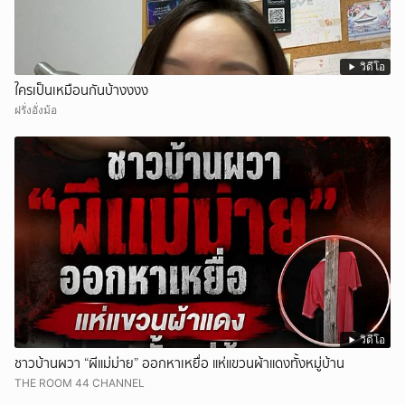
วิดีโอ
ใครเป็นเหมือนกันบ้างงงง
ฝรั่งอั่งม้อ
วิดีโอ
ชาวบ้านผวา “ผีแม่ม่าย” ออกหาเหยื่อ แห่แขวนผ้าแดงทั้งหมู่บ้าน
THE ROOM 44 CHANNEL