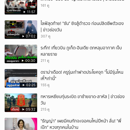
161 ดู
11:57
ไลฟ์สุดท้าย! "ซัน" ยิงสู้ตำรวจ ก่อนปลิดชีพตัวเอง
| ข่าวช่องวัน
07:02
307 ดู
ระทึก! เที่ยวบิน ภูเก็ต-อินเดีย ตกหลุมอากาศ เจ็บ
หลายราย
00:30
211 ดู
ดราม่าเดือด! ครูรุ่นเก๋าฟาดประโยคจุก "ไม่มีรุ่นไหน
เหี้*เท่านี้"
02:25
155 ดู
ทหารเหยียบทุ่นระเบิด ขาซ้ายขาด-สาหัส | ข่าวช่อง
วัน
05:32
215 ดู
"ธัญญ่า" เผยมีคนทักจะเจอคนใหม่ปีหน้า ลั่น! "พี่
เป๊ก" หวงทุกคนในบ้าน