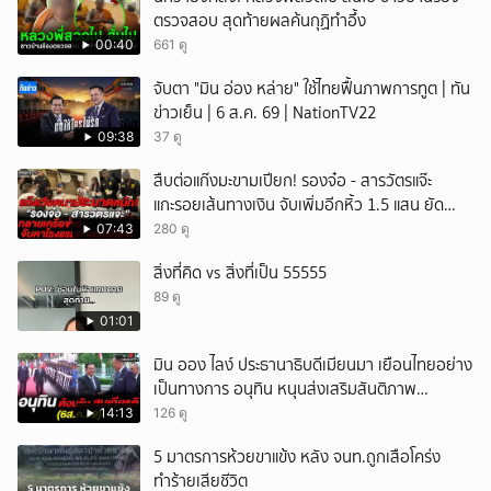
ตรวจสอบ สุดท้ายผลค้นกุฏิทำอึ้ง
00:40
661 ดู
จับตา "มิน อ่อง หล่าย" ใช้ไทยฟื้นภาพการทูต | ทัน
ข่าวเย็น | 6 ส.ค. 69 | NationTV22
09:38
37 ดู
สืบต่อแก๊งมะขามเปียก! รองจ๋อ - สารวัตรแจ๊ะ
แกะรอยเส้นทางเงิน จับเพิ่มอีกหิ้ว 1.5 แสน ยัด
สินบน
07:43
280 ดู
สิ่งที่คิด vs สิ่งที่เป็น 55555
89 ดู
01:01
มิน ออง ไลง์ ประธานาธิบดีเมียนมา เยือนไทยอย่าง
เป็นทางการ อนุทิน หนุนส่งเสริมสันติภาพ
เสถียรภาพชายแดน
14:13
126 ดู
5 มาตรการห้วยขาแข้ง หลัง จนท.ถูกเสือโคร่ง
ทำร้ายเสียชีวิต