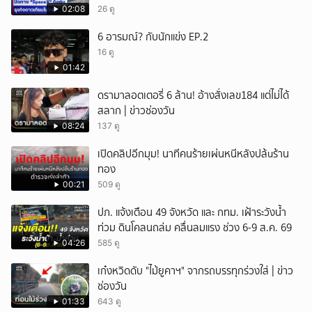
02:08
26 ดู
6 อารมณ์? กับนักแข่ง EP.2
16 ดู
01:42
ดรามาลอตเตอรี่ 6 ล้าน! อ้างสั่งเลข184 แต่ไม่ได้
สลาก | ข่าวช่องวัน
08:24
137 ดู
เปิดคลิปอีกมุม! นาทีคนร้ายเผ่นหนีหลังปล้uร้าน
ทอง
00:21
509 ดู
ปภ. แจ้งเตือน 49 จังหวัด และ กทม. เฝ้าระวังน้ำ
ท่วม ดินโคลนถล่ม คลื่นลมแรง ช่วง 6-9 ส.ค. 69
04:26
585 ดู
เก๋งหวิดดับ "ไม้ยูคาฯ" จากรถบรรทุกร่วงใส่ | ข่าว
ช่องวัน
01:33
643 ดู