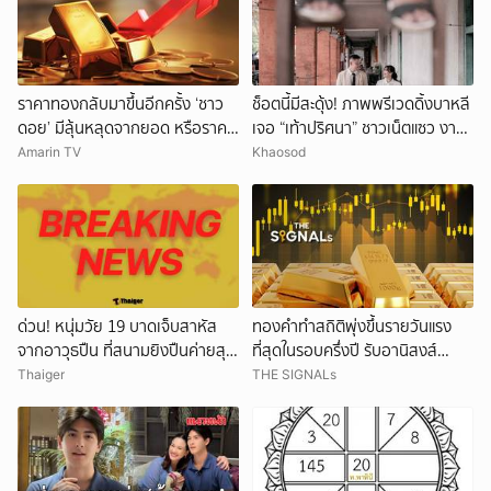
ราคาทองกลับมาขึ้นอีกครั้ง ‘ชาว
ช็อตนี้มีสะดุ้ง! ภาพพรีเวดดิ้งบาหลี
ดอย’ มีลุ้นหลุดจากยอด หรือราคา
เจอ “เท้าปริศนา” ชาวเน็ตแซว งาน
จะลงอีก?
แต่งหรือหนังผี
Amarin TV
Khaosod
ด่วน! หนุ่มวัย 19 บาดเจ็บสาหัส
ทองคำทำสถิติพุ่งขึ้นรายวันแรง
จากอาวุธปืน ที่สนามยิงปืนค่ายสุร
ที่สุดในรอบครึ่งปี รับอานิสงส์
นารี โคราช ตำรวจเร่งสอบสาเหตุ
ดอลลาร์อ่อนค่า
Thaiger
THE SIGNALs