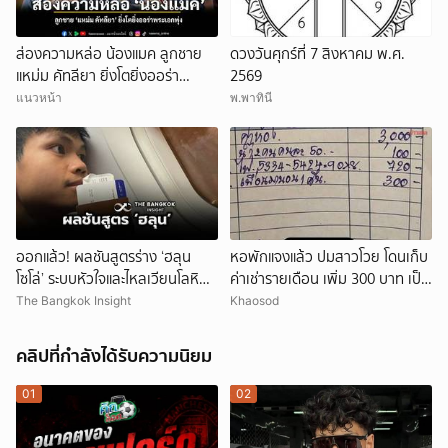
ส่องความหล่อ น้องแมค ลูกชาย
ดวงวันศุกร์ที่ 7 สิงหาคม พ.ศ.
แหม่ม คัทลียา ยิ่งโตยิ่งออร่า
2569
พระเอกพุ่ง
แนวหน้า
พ.พาทินี
ออกแล้ว! ผลชันสูตรร่าง ‘ฮลุน
หอพักแจงแล้ว ปมสาวโวย โดนเก็บ
โซโล่’ ระบบหัวใจและไหลเวียนโลหิต
ค่าเช่ารายเดือน เพิ่ม 300 บาท เป็น
ล้มเหลว
ค่าพาเพื่อนมานอน 1 คืน
The Bangkok Insight
Khaosod
คลิปที่กำลังได้รับความนิยม
01
02