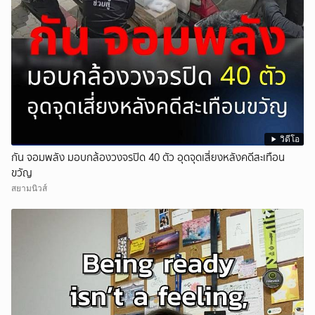
วิดีโอ
กัน จอมพลัง มอบกล้องวงจรปิด 40 ตัว อุดจุดเสี่ยงหลังคดีสะเทือน
ขวัญ
สยามนิวส์