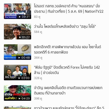
ไม่รอด! กสทช.วอล์คเอาต์ ค้าน "หมอสรณ" นั่ง
ประธาน | ทันข่าวเที่ยง | 5 ส.ค. 69 | NationTV22
09:31
83 ดู
ว่านไฉ โพสต์ขอโทษหลังแจ้งข่าว "ฮลุน โซโล่"
584 ดู
01:22
พลิกอีกคดี! ศาลพิพากษาแล้วปม แอม ไซยาไนด์
รอดคดีที่ 6 ศาลยกฟ้อง
00:48
364 ดู
"ฟิล์ม รัฐภูมิ" ปัดเอี่ยวคดี Forex ไม่เคยรับ 142
ล้าน | ข่าวช่องวัน
02:00
326 ดู
จ่าวัญ เผยคลิปในอดีต ตามตัวขบวนการแบ่งแยก
ดินแดน ที่บ้านกลางป่า
04:29
396 ดู
ชาวบ้านผวา หลุมยักษ์กลาง "ไร่อ้อย-ทุ่งนา" ลึก 5