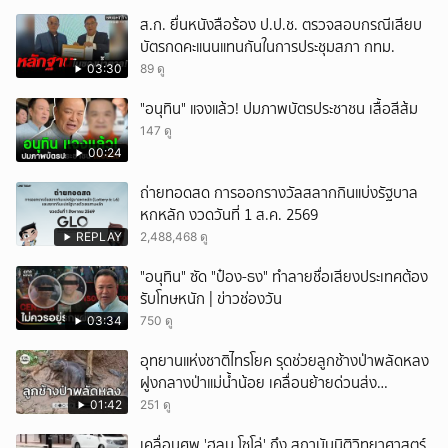
ส.ก. ยื่นหนังสือร้อง ป.ป.ช. ตรวจสอบกรณีเสียบ
บัตรกดคะแนนแทนกันในการประชุมสภา กทม.
03:30
89 ดู
"อนุทิน" แจงแล้ว! ปมภาพบัตรประชาชน เสื้อสีส้ม
147 ดู
00:24
ถ่ายทอดสด การออกรางวัลสลากกินแบ่งรัฐบาล
หกหลัก งวดวันที่ 1 ส.ค. 2569
REPLAY
2,488,468 ดู
"อนุทิน" ซัด "ป๋อง-ธง" ทำลายชื่อเสียงประเทศต้อง
รับโทษหนัก | ข่าวช่องวัน
03:34
750 ดู
อุทยานแห่งชาติไทรโยค รุดช่วยลูกช้างป่าพลัดหลง
ฝูงกลางป่าแม่น้ำน้อย เคลื่อนย้ายด่วนส่ง
สัตวแพทย์ดูแลใกล้ชิด
01:42
251 ดู
เคลื่อนศพ 'ฮลุน โซโล่' ถึง สถาบันนิติวิทยาศาสตร์