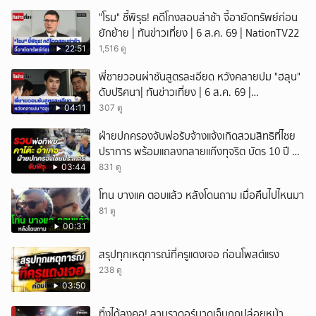
"โรม" ชี้พิรุธ! คดีโกงสอบล่าช้า จี้อายัดทรัพย์ก่อน
ยักย้าย | ทันข่าวเที่ยง | 6 ส.ค. 69 | NationTV22
22:51
1,516 ดู
พี่ชายวอนผ่าชันสูตรละเอียด หวังคลายปม "ฮลุน"
ดับปริศนา| ทันข่าวเที่ยง | 6 ส.ค. 69 |
NationTV22
04:11
307 ดู
ฝ่ายปกครองจับพ่อรับจ้างแจ้งเกิดสวมสิทธิที่ไชย
ปราการ พร้อมแถลงทลายแก๊งทุจริต บัตร 10 ปี ที่
แม่สอด
03:44
831 ดู
โทน บางแค ตอบแล้ว หลังโดนถาม เมื่อคืนไปไหนมา
81 ดู
00:31
สรุปทุกเหตุการณ์ที่ครูแดงเจอ ก่อนโพสต์แรง
238 ดู
03:50
ทิ้งได้ลงคอ! ลาบราดอร์บาดเจ็บถูกปล่อยหน้า