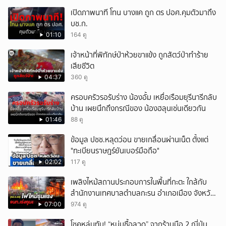
เปิดภาพนาที โทน บางแค ถูก ตร ปอศ.คุมตัวมาถึง
บช.ก.
01:10
164 ดู
เจ้าหน้าที่พิทักษ์ป่าห้วยขาแข้ง ถูกสัตว์ป่าทำร้าย
เสียชีวิต
04:37
360 ดู
ครอบครัวรอรับร่าง น้องอั้ม เหยื่อเรือมยุรีนารีกลับ
บ้าน เผยนึกถึงกรณีของ น้องฮลุนเช่นเดียวกัน
01:46
88 ดู
ข้อมูล ปชช.หลุดว่อน ขายเกลื่อนผ่านเน็ต ตั้งแต่
"ทะเบียนราษฎร์ยันเบอร์มือถือ"
02:02
117 ดู
เพลิงไหม้สถานประกอบการในพื้นที่กะตะ ใกล้กับ
สำนักงานเทศบาลตำบลกะรน อำเภอเมือง จังหวัด
ภูเก็ต
07:00
974 ดู
โชคหล่นทับ! “หนุ่มซื้อลวด” จากร้านมือ 2 ญี่ปุ่น