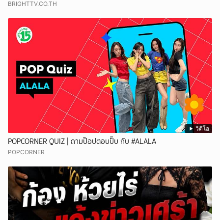
BRIGHTTV.CO.TH
วิดีโอ
POPCORNER QUIZ | ถามป็อปตอบปั๊บ กับ #ALALA
POPCORNER