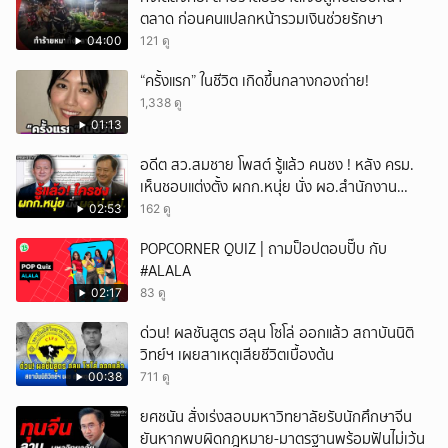
ตลาด ก่อนคนแปลกหน้ารวมเงินช่วยรักษา
04:00
121 ดู
“ครั้งแรก” ในชีวิต เกิดขึ้นกลางกองถ่าย!
1,338 ดู
01:13
อดีต สว.สมชาย โพสต์ รู้แล้ว คนชง ! หลัง ครม.
เห็นชอบแต่งตั้ง ผกก.หนุ่ย นั่ง ผอ.สำนักงาน
ป.ย.ป.
02:53
162 ดู
POPCORNER QUIZ | ถามป็อปตอบปั๊บ กับ
#ALALA
02:17
83 ดู
ด่วน! ผลชันสูตร ฮลุน โซโล่ ออกแล้ว สถาบันนิติ
วิทย์ฯ เผยสาเหตุเสียชีวิตเบื้องต้น
00:38
711 ดู
ยศชนัน สั่งเร่งสอบมหาวิทยาลัยรับนักศึกษาจีน
ยันหากพบผิดกฎหมาย-มาตรฐานพร้อมฟันไม่เว้น