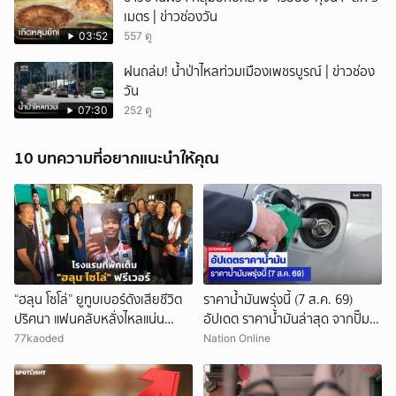
เมตร | ข่าวช่องวัน
03:52
557 ดู
ฝนถล่ม! น้ำป่าไหลท่วมเมืองเพชรบูรณ์ | ข่าวช่อง
วัน
07:30
252 ดู
10 บทความที่อยากแนะนำให้คุณ
“ฮลุน โซโล่” ยูทูบเบอร์ดังเสียชีวิต
ราคาน้ำมันพรุ่งนี้ (7 ส.ค. 69)
ปริศนา แฟนคลับหลั่งไหลแน่น
อัปเดต ราคาน้ำมันล่าสุด จากปั๊ม
กาฬสินธุ์ โรงแรมที่พักเต็ม
ใหญ่
77kaoded
Nation Online