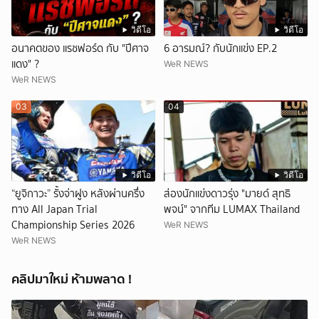
วิดีโอ
วิดีโอ
อนาคตของ แรชฟอร์ด กับ "ปีศาจ
6 อารมณ์? กับนักแข่ง EP.2
แดง" ?
WeR NEWS
WeR NEWS
03
04
วิดีโอ
วิดีโอ
“ยูจิกาวะ” รั้งจ่าฝูง หลังผ่านครึ่ง
ส่องนักแข่งดาวรุ่ง "มายด์ สุทธิ
ทาง All Japan Trial
พจน์" จากทีม LUMAX Thailand
Championship Series 2026
WeR NEWS
WeR NEWS
คลิปมาใหม่ ห้ามพลาด !