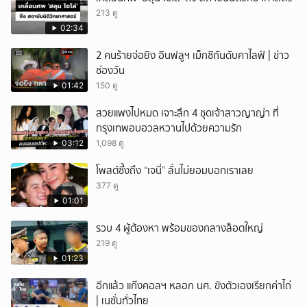
ยกเลิก
213 ดู
02:34
2 คนร้ายจ่อยิง อินฟลูฯ เม็กซิกันดับคาไลฟ์ | ข่าว
ช่องวัน
01:42
150 ดู
สวยแพงไปหมด เจาะลึก 4 ชุดเจ้าสาวญาญ่า ที่
กรุงเทพอบอวลหวานไปด้วยความรัก
03:12
1,098 ดู
โพสต์ซึ้งถึง “เจนี่” ลั่นไม่ยอมบอกเราเลย
377 ดู
01:01
รวบ 4 ผู้ต้องหา พร้อมของกลางล็อตใหญ่
219 ดู
01:23
อีกแล้ว แก๊งคอลฯ หลอก นศ. ขังตัวเองเรียกค่าไถ่
| เนชั่นทั่วไทย