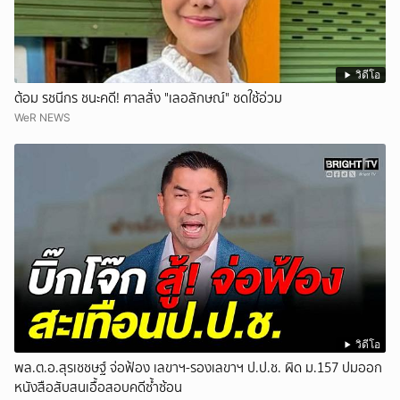
วิดีโอ
ต้อม รชนีกร ชนะคดี! ศาลสั่ง "เลอลักษณ์" ชดใช้อ่วม
WeR NEWS
วิดีโอ
พล.ต.อ.สุรเชชษฐ์ จ่อฟ้อง เลขาฯ-รองเลขาฯ ป.ป.ช. ผิด ม.157 ปมออก
หนังสือสับสนเอื้อสอบคดีซ้ำซ้อน