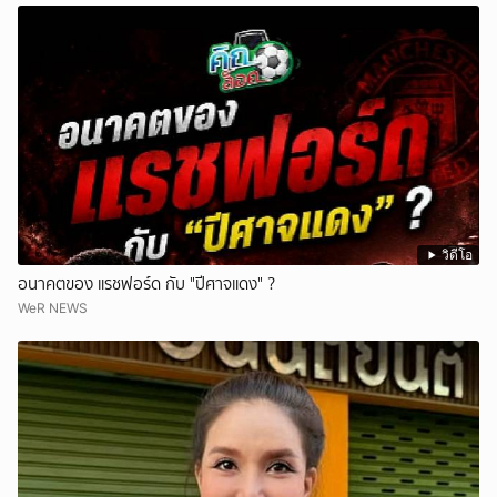
วิดีโอ
อนาคตของ แรชฟอร์ด กับ "ปีศาจแดง" ?
WeR NEWS