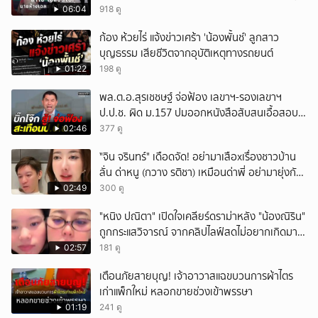
ชัด!
06:04
918 ดู
ก้อง ห้วยไร่ แจ้งข่าวเศร้า 'น้องพั้นช์' ลูกสาว
บุญธรรม เสียชีวิตจากอุบัติเหตุทางรถยนต์
01:22
198 ดู
พล.ต.อ.สุรเชชษฐ์ จ่อฟ้อง เลขาฯ-รองเลขาฯ
ป.ป.ช. ผิด ม.157 ปมออกหนังสือสับสนเอื้อสอบ
คดีซ้ำซ้อน
02:46
377 ดู
ั่"จิน จรินทร์" เดือดจัด! อย่ามาเสือxเรื่องชาวบ้าน
ลั่น ด่าหนู (กวาง รติชา) เหมือนด่าพี่ อย่ามายุ่งกับ
คนของผม จบ!!!
02:49
300 ดู
"หนิง ปณิตา" เปิดใจเคลียร์ดราม่าหลัง "น้องณิริน"
ถูกกระแสวิจารณ์ จากคลิปไลฟ์สดไม่อยากเกิดมา
หน้าเหมือนพ่อ
02:57
181 ดู
เตือนภัยสายบุญ! เจ้าอาวาสแฉขบวนการผ้าไตร
เก่าแพ็กใหม่ หลอกขายช่วงเข้าพรรษา
01:19
241 ดู