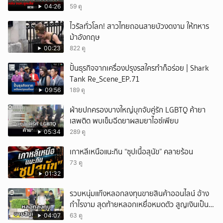
04:26
59 ดู
ไวรัลทั่วโลก! สาวไทยถอนสายบัวงดงาม ให้ทหาร
ม้าอังกฤษ
00:23
822 ดู
ปั้นธุรกิจจากเครื่องปรุงรสใครทำก็อร่อย | Shark
Tank Re_Scene_EP.71
09:56
189 ดู
ฝ่ายปกครองบางใหญ่บุกจับคู่รัก LGBTQ ค้ายา
เสพติด พบเข็มฉีดยาผสมยาไอซ์เพียบ
05:34
289 ดู
เกาหลีเหนือแนะกิน “ซุปเนื้อสุนัข” คลายร้อน
73 ดู
01:32
รวบหนุ่มแก๊งหลอกลงทุนขายสินค้าออนไลน์ อ้าง
กำไรงาม สุดท้ายหลอกเหยื่อหมดตัว สูญเงินเป็น
แสนบาท ยังให้การปฏิเสธ
04:07
63 ดู