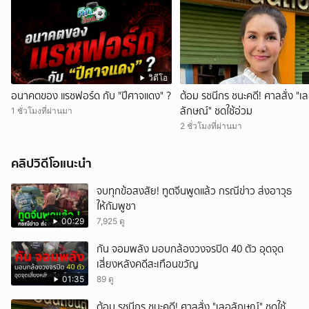
วิดีโอ
อนาคตของ แรชฟอร์ด กับ "ปีศาจแดง" ?
ต้อม รชนีกร ชนะคดี! ศาลสั่ง "เ
ลักษณ์" ชดใช้อ่วม
1 ชั่วโมงที่ผ่านมา
2 ชั่วโมงที่ผ่านมา
คลิปวิดีโอแนะนำ
จบทุกข้อสงสัย! ทูตจีนพูดแล้ว กรณีข่าว ส่งอาวุธ
ให้กัมพูชา
00:29
7,925 ดู
กัน จอมพลัง มอบกล้องวงจรปิด 40 ตัว อุดจุด
เสี่ยงหลังคดีสะเทือนขวัญ
01:35
89 ดู
ต้อม รชนีกร ชนะคดี! ศาลสั่ง "เลอลักษณ์" ชดใช้