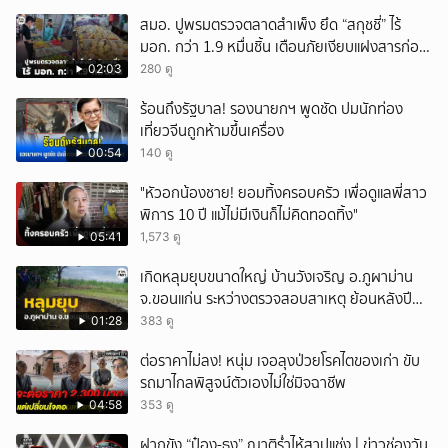
สมอ. ปูพรมตรวจตลาดสำเพ็ง ยึด “สกุชชี่” ไร้
มอก. กว่า 1.9 หมื่นชิ้น เตือนภัยเงียบแฝงสารก่อ
มะเร็งและโลหะหนัก
02:03
280 ดู
ร้อนถึงรัฐบาล! รองนายกฯ พูดชัด ปมนักท่อง
เที่ยวจีนถูกห้ามขึ้นเครื่อง
00:54
140 ดู
"หัวอกน้องชาย! ยอมทิ้งครอบครัว เพื่อดูแลพี่สาว
พิการ 10 ปี แม้ไม่มีเงินก็ไม่คิดทอดทิ้ง"
05:41
1,573 ดู
เกิดหลุมยุบขนาดใหญ่ บ้านวังเจริญ อ.ภูผาม่าน
จ.ขอนแก่น ระหว่างตรวจสอบสาเหตุ ย้อนหลังปี
2568 พบเคยพบหลุมยุบมาแล้วครั้งหนึ่ง
01:28
383 ดู
ต่อราคาไม่ลง! หนุ่ม เจอลุงป่วยโรคไตของเก่า ขับ
รถมาไกลพิสูจน์ตัวเองไม่ใช่มิจฉาชีพ
04:58
353 ดู
ฝากขัง “ป๋อง-ธง” ญาติร่ำไห้สาปแช่ง | ข่าวช่องวัน