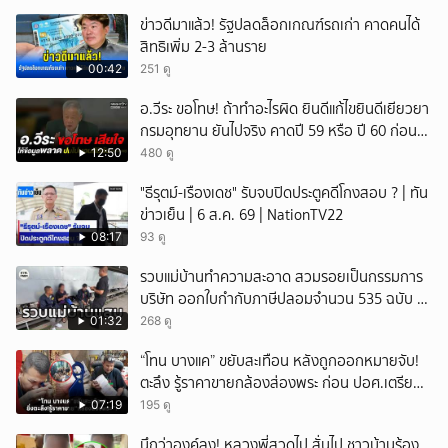
ข่าวดีมาแล้ว! รัฐปลดล็อกเกณฑ์รถเก่า คาดคนได้
สิทธิเพิ่ม 2-3 ล้านราย
00:42
251 ดู
อ.วีระ ขอโทษ! ถ้าทำอะไรผิด ยินดีแก้ไขยินดีเยียวยา
กรมอุทยาน ยันไปจริง คาดปี 59 หรือ ปี 60 ก่อน
ปิดให้พัก
12:50
480 ดู
"ธีรุตม์-เรืองเดช" รับจบปิดประตูคดีโกงสอบ ? | ทัน
ข่าวเย็น | 6 ส.ค. 69 | NationTV22
08:17
93 ดู
รวบแม่บ้านทำความสะอาด สวมรอยเป็นกรรมการ
บริษัท ออกใบกำกับภาษีปลอมจำนวน 535 ฉบับ รัฐ
เสียหายกว่า 129 ล้านบาท
01:32
268 ดู
“โทน บางแค” ขยับสะเทือน หลังถูกออกหมายจับ!
ตะลึง รู้ราคาขายกล้องส่องพระ ก่อน ปอศ.เตรียม
บุกรวบ?
07:19
195 ดู
นึกว่าองค์ลง! หลวงพี่สวดไป สั่นไป ชาวบ้านร้อง