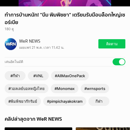
ทำการบ้านหนัก! "บีม พิมพิชยา" เตรียมรับมือบล็อกใหญ่เซ
อร์เบีย
180 ดู
WeR NEWS
ติดตาม
เผยแพร่ 21 พ.ค. เวลา 11.42 น.
เล่นอัตโนมัติ
#กีฬา
#VNL
#AllMaxOnePack
#วอลเลย์บอลหญิงไทย
#Monomax
#wrnsports
#พิมพิชยาก๊กรัมย์
#pimpichayakokram
กีฬา
คลิปล่าสุดจาก WeR NEWS