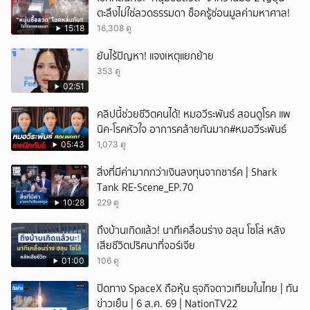
ตะลึงไม่ใช่ลวดธรรมดา ช็อครู้ซ่อนมูลค่ามหาศาล!
15:18
16,308 ดู
ยันไร้ปัญหา! แจงเหตุแยกย้าย
353 ดู
02:51
คลิปนี้ช่วยชีวิตคนได้! หมอวีระพันธ์ สอนดูโรค แพ
นิค-โรคหัวใจ อาการคล้ายกันมาก#หมอวีระพันธ์
05:43
1,073 ดู
สิ่งที่มีค่ามากกว่าเงินลงทุนจากชาร์ค | Shark
Tank RE-Scene_EP.70
10:28
229 ดู
ถึงบ้านเกิดแล้ว! นาทีเคลื่อนร่าง ฮลุน โซโล่ หลัง
เสียชีวิตปริศนาที่จอร์เจีย
01:00
106 ดู
ปิดทาง SpaceX ถือหุ้น ธุจกิจดาวเทียมในไทย | ทัน
ข่าวเย็น | 6 ส.ค. 69 | NationTV22