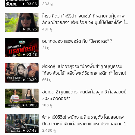
03:06
333 ดู
ใครจะคิดว่า "ศรีริต้า เจนเซ่น" ที่หลายคนคุ้นภาพ
ลักษณ์สวยสง่า เรียบร้อย จะมีมุมโบ๊ะบ๊ะและโก๊ะๆ ให้
ได้อมยิ้มเหมือนกัน งานนี้ทำเอาแฟนๆ ทั้งเอ็นดูทั้ง
00:25
481 ดู
หัวเราะ
อนาคตของ แรชฟอร์ด กับ "ปีศาจแดง" ?
21 ดู
03:48
ยิ่งหดหู่! เปิดอายุจริง “น้องพั๊นซ์“ ลูกบุญธรรม
“ก้อง ห้วยไร่” หลังโพสต์ช็อกกลางดึก ทำใจหาย!
10:30
661 ดู
อัปเดต 2 คุณแม่ดาราคนดังท้องลูก 3 ท้องสวยปี
2026 อวดออร่า
03:03
106 ดู
ฟ้าผ่า60ชีวิต! พนักงานร้านชาบูดัง โดนลอยแพ
ปิดสาขาหนี เงินเดือนหาย แถมหักประกันสังคม 11
เดือนแต่ไม่ส่ง?
07:43
2,430 ดู