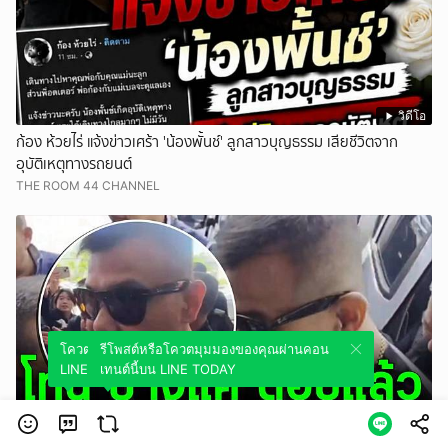
วิดีโอ
ก้อง ห้วยไร่ แจ้งข่าวเศร้า 'น้องพั้นช์' ลูกสาวบุญธรรม เสียชีวิตจาก
อุบัติเหตุทางรถยนต์
THE ROOM 44 CHANNEL
โควตมุมมองของคุณผ่านคอนเทนต์นี้บน
รีโพสต์หรือโควตมุมมองของคุณผ่านคอน
LINE TODAY
เทนต์นี้บน LINE TODAY
วิดีโอ