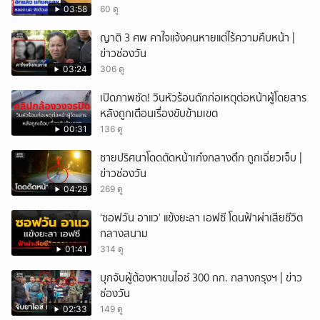
03:58
60 ดู
ญาติ 3 ศพ คาใจแจ้งคนหายแต่ไร้ความคืบหน้า |
ข่าวช่องวัน
03:24
306 ดู
เปิดภาพชัด! วินหัวร้อนดักก่อเหตุต่อหน้าผู้โดยสาร
หลังถูกเตือนเรื่องขับข้ามเขต
00:31
136 ดู
ชายปริศนาโดดตัดหน้าเก๋งกลางดึก ถูกเฉี่ยวเจ็บ |
ข่าวช่องวัน
04:29
269 ดู
‘ซอฟวัน อาแว’ แข้งยะลา เอฟซี โดนฟ้าผ่าเสียชีวิต
กลางสนาม
01:41
314 ดู
บุกจับผู้ต้องหาขนไอซ์ 300 กก. กลางกรุงฯ | ข่าว
ช่องวัน
02:33
149 ดู