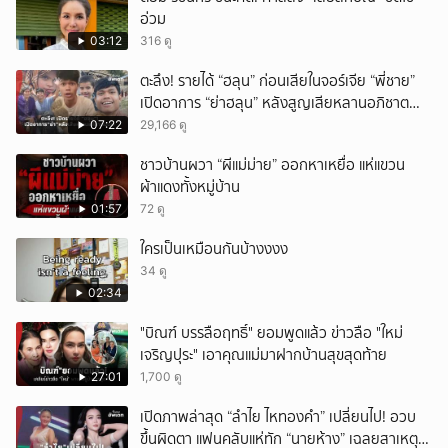
อ่วม
03:12
316 ดู
ตะลึง! รายได้ “ฮลุน” ก่อนเสียในจอร์เจีย “พี่ชาย”
เปิดอาการ “ย่าฮลุน” หลังสูญเสียหลานอภิชาต
บุตร!
07:22
29,166 ดู
ชาวบ้านผวา “ผีแม่ม่าย” ออกหาเหยื่อ แห่แขวน
ผ้าแดงทั้งหมู่บ้าน
01:57
72 ดู
ใครเป็นเหมือนกันบ้างงงง
34 ดู
02:34
"บิณฑ์ บรรลือฤทธิ์" ยอมพูดแล้ว ข่าวลือ "ใหม่
เจริญปุระ" เอาคุณแม่มาฝากบ้านสุขสุดท้าย
27:01
1,700 ดู
เปิดภาพล่าสุด “ลำไย ไหทองคำ” เปลี่ยนไป! อวบ
ขึ้นผิดตา แฟนคลับแห่ทัก “นายห้าง” เฉลยสาเหตุ