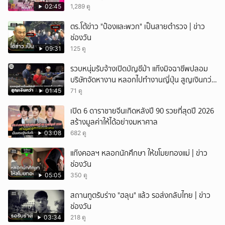
02:45
1,289 ดู
ตร.โต้ข่าว "ป๋องและพวก" เป็นสายตำรวจ | ข่าว
ช่องวัน
09:31
125 ดู
รวบหนุ่มรับจ้างเปิดบัญชีม้า แก๊งมิจฉาชีพปลอม
บริษัทจัดหางาน หลอกไปทำงานญี่ปุ่น สูญเงินกว่า
2.96 แสนบาท
01:45
71 ดู
เปิด 6 ดาราชายจีนเกิดหลังปี 90 รวยที่สุดปี 2026
สร้างมูลค่าให้ได้อย่างมหาศาล
03:08
682 ดู
แก๊งคอลฯ หลอกนักศึกษา ให้ขโมยทองแม่ | ข่าว
ช่องวัน
05:05
350 ดู
สถานทูตรับร่าง "ฮลุน" แล้ว รอส่งกลับไทย | ข่าว
ช่องวัน
03:34
218 ดู