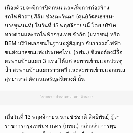
เนื่องด้วยจะมีการปิดถนน และเริ่มการก่อสร้าง
รถไฟฟ้าสายสีส้ม ช่วงตะวันตก (ศูนย์วัฒนธรรม-
บางขุนนนท์) ในวันที่ 15 พฤศจิกายนนี้ โดย บริษัท
ทางด่วนและรถไฟฟ้ากรุงเทพ จำกัด (มหาชน) หรือ
BEM บริษัทเอกชนในฐานะคู่สัญญา กับการรถไฟฟ้า
ขนส่งมวลชนแห่งประเทศไทย (รฟม.) ซึ่งจะต้องมีรื้อ
สะพานข้ามแยก 3 แห่ง ได้แก่ สะพานข้ามแยกประตู
น้ำ สะพานข้ามแยกราชเทวี และสะพานข้ามแยกถนน
สุทธาวาส ตัดถนนจรัญสนิทวงศ์ นั้น
โฆษณา - อ่านบทความต่อด้านล่าง
เมื่อวันที่ 13 พฤศจิกายน นายชัชชาติ สิทธิพันธุ์ ผู้ว่า
ราชการกรุงเทพมหานคร (กทม.) กล่าวว่า การทุบ