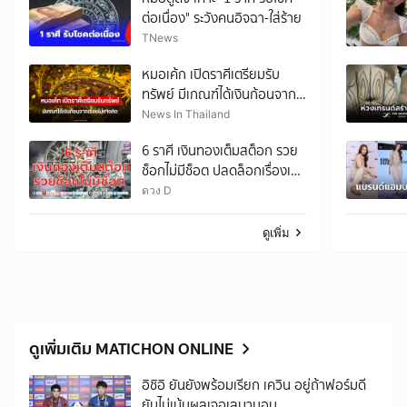
ต่อเนื่อง" ระวังคนอิจฉา-ใส่ร้าย
TNews
หมอเค้ก เปิดราศีเตรียมรับ
ทรัพย์ มีเกณฑ์ได้เงินก้อนจาก
เรื่องไม่คาดคิด
News In Thailand
6 ราศี เงินทองเต็มสต็อก รวย
ช็อกไม่มีช็อต ปลดล็อกเรื่องเงิน
มีลาภลอยจ่อคิว
ดวง D
ดูเพิ่ม
ดูเพิ่มเติม MATICHON ONLINE
อิชิอิ ยันยังพร้อมเรียก เควิน อยู่ถ้าฟอร์มดี
ยันไม่เน้นผลเจอเลบานอน