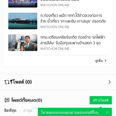
MATICHON ONLINE
ก.ท่องเที่ยว ผนึก ททท.โต้ข่าวลวงก่อการ
ร้าย ย้ำเที่ยว 'เกาะพะงัน-เกาะสมุย' ปลอดภัย
MATICHON ONLINE
กทม.เตรียมเคลียร์รถติด ก่อสร้าง ‘รถไฟฟ้า
สายสีส้ม’ รับมือทุบสะพานข้ามแยก 3 จุด
MATICHON ONLINE
ดูเพิ่ม
รีโพสต์ (0)
โพสต์ทั้งหมด(0)
สร้างโพสต์
ฮิตที่สุด
ล่าสุด
โควตมุมมองของคุณผ่านคอนเทนต์นี้บน