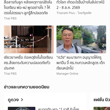
สื่อสารกับลูก หลังเหตุการณ์ยิงใน
ทั่วโลก เกิดอะไรขึ้นบ้างในสัปดาห์นี้
โรงเรียน พ่อ-แม่ พูดอย่างไร ? ให้
2 - 8 ส.ค. 2569
ตรงไปตรงมา-ลูกรู้สึกปลอดภัย
Thairath Plus - ไทยรัฐพลัส
Thai PBS
เยียวยาเหยื่อ ก่อเหตุยิงในโรงเรียน
"เรวัช" แนะนายกฯ อนุญาตให้ครู
ศธ.สั่งยกระดับความปลอดภัยทั่ว
พกปืน จี้ ศธ.ทบทวนหลักสูตร เด็ก
ประเทศ
เรียนหนักไป
Thai PBS
Manager Online
ข่าวและบทความยอดนิยม
ดูดวง
แฟชั่น บิว
หมอดูดัง เคาะ "1 ราศี รับโชค