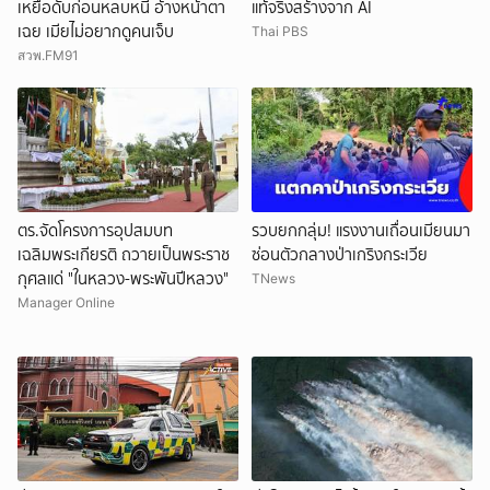
เหยื่อดับก่อนหลบหนี อ้างหน้าตา
แท้จริงสร้างจาก AI
เฉย เมียไม่อยากดูคนเจ็บ
Thai PBS
สวพ.FM91
ตร.จัดโครงการอุปสมบท
รวบยกกลุ่ม! แรงงานเถื่อนเมียนมา
เฉลิมพระเกียรติ ถวายเป็นพระราช
ซ่อนตัวกลางป่าเกริงกระเวีย
กุศลแด่ "ในหลวง-พระพันปีหลวง"
TNews
Manager Online