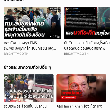
วิดีโอ
กองทัพบก ส่งชุด EMS
นักเรียน เล่านาทีระทึกเหตุโรงเรี
รพ.พระมงกุฎเกล้า รับนักเรียน เหตุ
ปลอดภัยดี วอนหยุดแชร์ภาพ
โรงเรียน จ.นนทบุรี เร่งผ่าตัด
BRIGHTTV.CO.TH
BRIGHTTV.CO.TH
ข่าวและบทความทั่วไปอื่น ๆ
รวบโชเฟอร์เลือดเย็น ขับรถชน
คลิป Imran Khan ร้องไห้ตาแดง