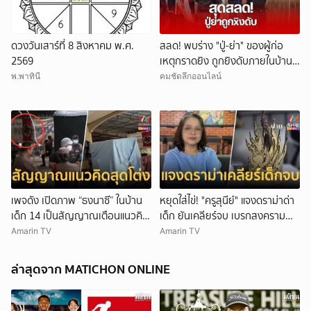
ยกเลิก
ดวงวันเสาร์ที่ 8 สิงหาคม พ.ศ.
สลด! พบร่าง "ปู่-ย่า" ของผู้ก่อ
2569
เหตุกราดยิง ถูกยิงดับภายในบ้าน
พัก
พ.พาทินี
คมชัดลึกออนไลน์
เพจดัง เปิดภาพ “ธงนาซี” ในบ้าน
หยุดใส่ไข่! "ครูสุนีย์" แจงดราม่าด่า
เด็ก 14 เป็นสัญญาณเตือนแนวคิด
เด็ก ยันเคลียร์จบ เบรกสงคราม
สุดโต่ง
Gen
Amarin TV
Amarin TV
ล่าสุดจาก MATICHON ONLINE