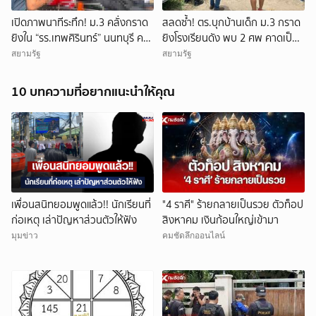
เปิดภาพนาทีระทึก! ม.3 คลั่งกราด
สลดซ้ำ! ตร.บุกบ้านเด็ก ม.3 กราด
ยิงใน “รร.เทพศิรินทร์” นนทบุรี ครู
ยิงโรงเรียนดัง พบ 2 ศพ คาดเป็น
ดับ 2 บาดเจ็บกว่า 20 ราย ก่อนยิง
ปู่-ย่า โดนสังหารก่อนก่อเหตุ
สยามรัฐ
สยามรัฐ
ตัวเองเสียชีวิตหน้าห้องเรียน
10 บทความที่อยากแนะนำให้คุณ
เพื่อนสนิทยอมพูดแล้ว!! นักเรียนที่
"4 ราศี" ร้ายกลายเป็นรวย ตัวท็อป
ก่อเหตุ เล่าปัญหาส่วนตัวให้ฟัง
สิงหาคม เงินก้อนใหญ่เข้ามา
มุมข่าว
คมชัดลึกออนไลน์