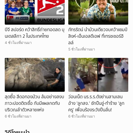
บีจี สปอร์ต คว้าสิทธิ์ถ่ายทอดสด บุ
ภัทรรัตน์ นำม้วนเดียวจบคว้าแชมป์
นเดสลีกา 2 ในประเทศไทย
สิงห์-เอ็นเอสดีเอฟ ที่เทรชเชอร์ฮิ
ลล์
4 ชั่วโมงที่ผ่านมา
5 ชั่วโมงที่ผ่านมา
สุดยื้อ สีดอทองม้วน ล้มอย่างสงบ
ว่อนเน็ต นร.ร.ร.ดังย่านสามเสน
ภาวะปอดติดเชื้อ กับมีแผลกดทับ
อ้าง 'ลูกสจ.' ชักปืนขู่-ทำร้าย 'ลูก
บริเวณลำตัวหลายแห่ง
ครู' เพื่อนร้องระวังปืนลั่น!
6 ชั่วโมงที่ผ่านมา
6 ชั่วโมงที่ผ่านมา
วิดีโอแนะนำ