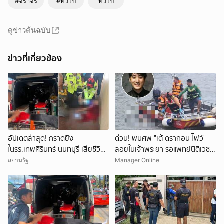
#จราจร
#ทั่วไป
ทั่วไป
ดูข่าวต้นฉบับ
ข่าวที่เกี่ยวข้อง
อัปเดตล่าสุด! กราดยิง
ด่วน! พบศพ "เต้ ดรากอน ไฟว์"
ในรร.เทพศิรินทร์ นนทบุรี เสียชีวิต
ลอยในเจ้าพระยา รอแพทย์นิติเวช-
รวม 7 ราย เป็นครู 3 ราย นักเรียน
ตร.มาตรวจสอบ
สยามรัฐ
Manager Online
3 ราย และผู้ก่อเหตุ 1 ราย บาดเจ็บ
กว่า 15 ราย