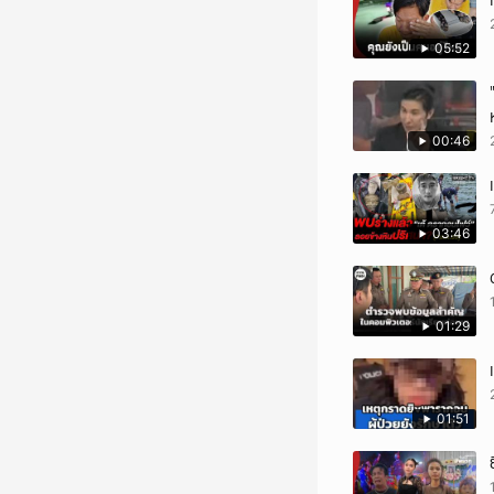
05:52
00:46
03:46
01:29
01:51