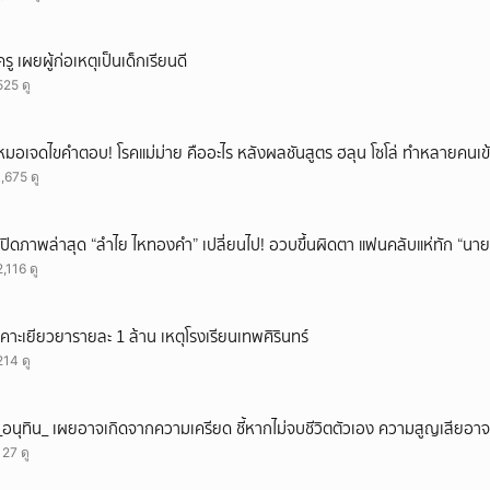
ยกเลิก
ครู เผยผู้ก่อเหตุเป็นเด็กเรียนดี
525 ดู
หมอเจดไขคำตอบ! โรคแม่ม่าย คืออะไร หลังผลชันสูตร ฮลุน โซโล่ ทำหลายคนเข้
1,675 ดู
เปิดภาพล่าสุด “ลำไย ไหทองคำ” เปลี่ยนไป! อวบขึ้นผิดตา แฟนคลับแห่ทัก “นาย
2,116 ดู
เคาะเยียวยารายละ 1 ล้าน เหตุโรงเรียนเทพศิรินทร์
214 ดู
_อนุทิน_ เผยอาจเกิดจากความเครียด ชี้หากไม่จบชีวิตตัวเอง ความสูญเสียอาจร
127 ดู