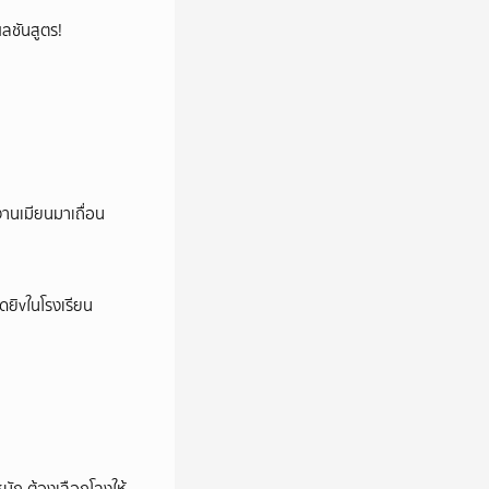
้ผลชันสูตร!
งานเมียนมาเถื่อน
าดยิvในโรงเรียน