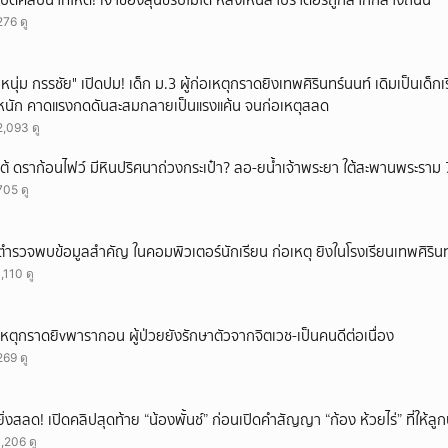
เปิดคลิปนาทีโหด! เจ้าของสุนัขรับไม่ได้ หลังเห็นลาบราดอร์ถูกลากกลางถนน
276 ดู
"หนุ่ม กรรชัย" เปิดปม! เด็ก ม.3 ผู้ก่อเหตุกราดยิงเทพศิรินทร์นนท์ เดิมเป็นเด็กเร
หนัก คาดแรงกดดันสะสมกลายเป็นแรงแค้น จนก่อเหตุสลด
2,093 ดู
เต้ ดราก้อนไฟว์ มีหินปริศนาถ่วงกระเป๋า? ลอ-ยน้ำเจ้าพระยา ใต้สะพานพระราม 
705 ดู
ตำรวจพบข้อมูลสำคัญ ในคอมพิวเตอร์นักเรียน ก่อเหตุ ยิงในโรงเรียนเทพศิรินท
1,110 ดู
เหตุกราดยิvพารากอน ผู้ป่วยยังรักษาตัวจากจิตเวช-เป็นคนดีต่อเนื่อง
269 ดู
ยิ่งสลด! เปิดคลิปสุดท้าย “น้องพั้นช์” ก่อนเปิดคำสัญญา “ก้อง ห้วยไร่” ที่ให้
1,206 ดู