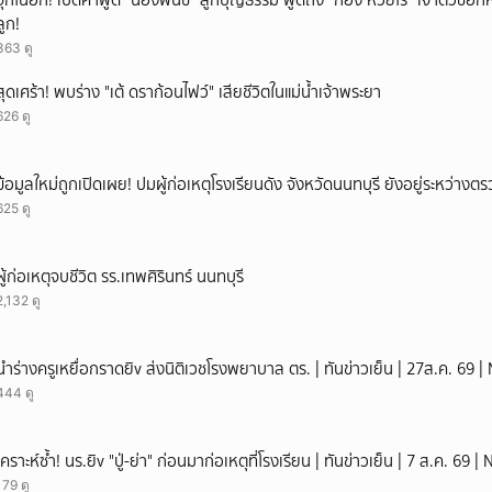
จุกในอก! เปิดคำพูด “น้องพั๊นซ์” ลูกบุญธรรม พูดถึง “ก้อง ห้วยไร่” เจ้าตัวช็อก
ลูก!
363 ดู
สุดเศร้า! พบร่าง "เต้ ดราก้อนไฟว์" เสียชีวิตในแม่น้ำเจ้าพระยา
626 ดู
ข้อมูลใหม่ถูกเปิดเผย! ปมผู้ก่อเหตุโรงเรียนดัง จังหวัดนนทบุรี ยังอยู่ระหว่าง
625 ดู
ผู้ก่อเหตุจบชีวิต รร.เทพศิรินทร์ นนทบุรี
2,132 ดู
นำร่างครูเหยื่อกราดยิv ส่งนิติเวชโรงพยาบาล ตร. | ทันข่าวเย็น | 27ส.ค. 69 
444 ดู
เคราะห์ซ้ำ! นร.ยิv "ปู่-ย่า" ก่อนมาก่อเหตุที่โรงเรียน | ทันข่าวเย็น | 7 ส.ค. 69
179 ดู