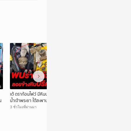
อ
วิดีโอ
ย
เต้ ดราก้อนไฟว์ มีหินปริศนาถ่วงกระเป๋า? ลอ-ย
ผบก.กองบินตำรวจ
น
น้ำเจ้าพระยา ใต้สะพานพระราม 7
ตำรวจแอบบินพาณิช
เวลาทำหน้าที่
3 ชั่วโมงที่ผ่านมา
4 ชั่วโมงที่ผ่านมา