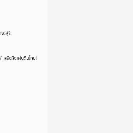
หดหู่?!
โล่” หลังถึงแผ่นดินไทย!