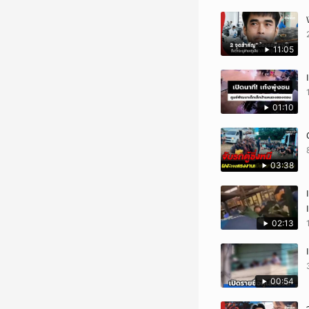
11:05
01:10
03:38
02:13
00:54