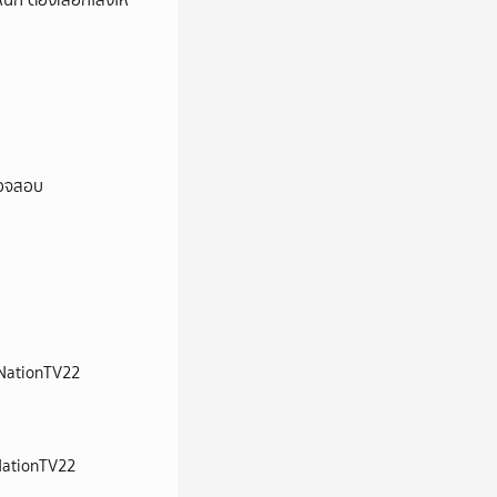
หนัก ต้องเลือกโลงให้
ตรวจสอบ
| NationTV22
 | NationTV22