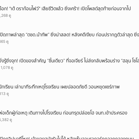
ช็อก! "เต้ ดราก้อนไฟว์" เสียชีวิตแล้ว ยิ่งเศร้า! เปิดโพสต์สุดท้ายก่อนจากไป
1,268 ดู
เปิดภาพล่าสุด “ตชด.นำทัพ” ยิ่งน่าสลด! หลังคดีเงียบ ก่อนปรากฎตัวล่าสุด ยิ่ง
665 ดู
ยิ่งรู้ยิ่งจุก! เปิดของสำคัญ “ชิ้นเดียว” ที่จอเจียร์ ไม่ส่งกลับพร้อมร่าง “ฮลุน โซ
11,078 ดู
นักเรียน เล่านาทีระทึกเหตุโรงเรียน เผยปลอดภัยดี วอนหยุดแชร์ภาพ
313 ดู
พ่อเด็กผู้ก่อเหตุ เดินทางไปโรงเรียน ก่อนทรุดปล่อยโฮ จนท.เข้าประครอง
5,382 ดู