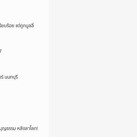
ียบร้อย แต่ถูกบูลลี่
7
ร์ นนทบุรี
ลูกบุญธรรม หลังลาโลก!