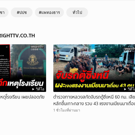
ูชา
#ปปช
#แพทองธาร
ทั่วไป
BRIGHTTV.CO.TH
วิดีโอ
วิดีโ
ึกเหตุโรงเรียน เผยปลอดภัย
ตำรวจทางหลวงสกัดจับรถตู้ซิ่งหนี 60 กม. เสี
หลักขึ้นเกาะกลาง รวบ 43 แรงงานเมียนมาเถื่อ
1 ชั่วโมงที่ผ่านมา