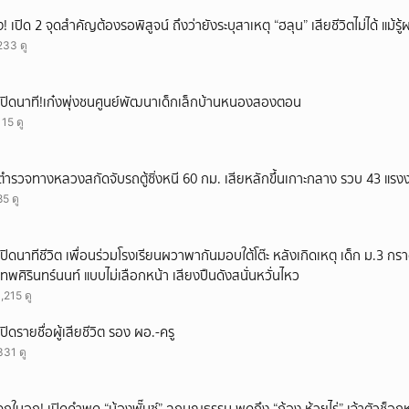
ึ้ง! เปิด 2 จุดสำคัญต้องรอพิสูจน์ ถึงว่ายังระบุสาเหตุ “ฮลุน” เสียชีวิตไม่ได้ แม้รู
233 ดู
เปิดนาที!เก๋งพุ่งชนศูนย์พัฒนาเด็กเล็กบ้านหนองสองตอน
115 ดู
ตำรวจทางหลวงสกัดจับรถตู้ซิ่งหนี 60 กม. เสียหลักขึ้นเกาะกลาง รวบ 43 แรง
85 ดู
เปิดนาทีชีวิต เพื่อนร่วมโรงเรียนผวาพากันมอบใต้โต๊ะ หลังเกิดเหตุ เด็ก ม.3 กร
เทพศิรินทร์นนท์ แบบไม่เลือกหน้า เสียงปืนดังสนั่นหวั่นไหว
1,215 ดู
เปิดรายชื่อผู้เสียชีวิต รอง ผอ.-ครู
331 ดู