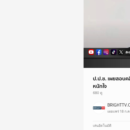
ป.ป.ช. เผยสอบคลิ
หนักใจ
680 ดู
BRIGHTTV.
เผยแพร่ 18 ก.ค
เล่นอัตโนมัติ