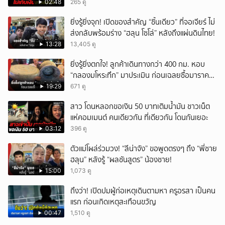
02:48
265 ดู
ยิ่งรู้ยิ่งจุก! เปิดของสำคัญ “ชิ้นเดียว” ที่จอเจียร์ ไม่
ส่งกลับพร้อมร่าง “ฮลุน โซโล่” หลังถึงแผ่นดินไทย!
13:28
13,405 ดู
ยิ่งรู้ยิ่งตกใจ! ลูกค้าเดินทางกว่า 400 กม. หอบ
“กลองมโหระทึก” มาประเมิน ก่อนเฉลยซื้อมาราคา
เท่าไหร่?
19:29
671 ดู
สาว โดนหลอกขอเงิน 50 บาทเติมน้ำมัน ชาวเน็ต
แห่คอมเมนต์ คนเดียวกัน ที่เดียวกัน โดนกันเยอะ
03:12
396 ดู
ตัวแม่โผล่ร่วมวง! “ลีน่าจัง” ขอพูดตรงๆ ถึง “พี่ชาย
ฮลุน” หลังรู้ “ผลชันสูตร” น้องชาย!
15:00
1,073 ดู
ถึงว่า! เปิดปมผู้ก่อเหตุเดินตามหา ครูอรสา เป็นคน
แรก ก่อนเกิดเหตุสะเทือนขวัญ
00:47
1,510 ดู