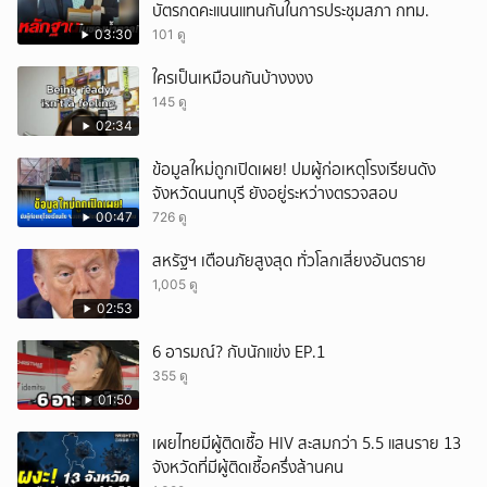
บัตรกดคะแนนแทนกันในการประชุมสภา กทม.
03:30
101 ดู
ใครเป็นเหมือนกันบ้างงงง
145 ดู
02:34
ข้อมูลใหม่ถูกเปิดเผย! ปมผู้ก่อเหตุโรงเรียนดัง
จังหวัดนนทบุรี ยังอยู่ระหว่างตรวจสอบ
00:47
726 ดู
สหรัฐฯ เตือนภัยสูงสุด ทั่วโลกเสี่ยงอันตราย
1,005 ดู
02:53
6 อารมณ์? กับนักแข่ง EP.1
355 ดู
01:50
เผยไทยมีผู้ติดเชื้อ HIV สะสมกว่า 5.5 แสนราย 13
จังหวัดที่มีผู้ติดเชื้อครึ่งล้านคน