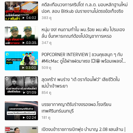
คดีสะเทือนวงการคริปโต! ก.ล.ต. มอบหลักฐานใหม่
ปอศ. สอบ Bitkub ปมรายงานไม่ตรงข้อเท็จจริง
04:02
383 ดู
หนุ่ม งง! คนถามทำไม ผบ.ร้อย ผบ.พัน ไปรบเอง
ลั่น งั้นทหารเกณฑ์ต้องไปบัญชาการเหรอ
03:35
347 ดู
POPCORNER INTERVIEW | ชวนคุยสนุก ๆ กับ
#MicMac ดูโอ้ฝาแฝดมาแรง 💥🤩 พร้อมเพลงใหม่
สุดเพราะ 'WORKING U' ✨
03:00
509 ดู
สุดเศร้า! พบร่าง "เต้ ดราก้อนไฟว์" เสียชีวิตใน
แม่น้ำเจ้าพระยา
01:09
854 ดู
บรรยากาศญาติรับร่างงรองผอ.โรงเรียน
เทพศิรินทร์นนทบุรี
02:24
181 ดู
เปิดงบข้าราชการเบิกพุ่ง บำนาญ 2.08 แสนล้าน |