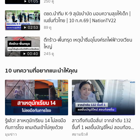
01:05
250 ดู
ตชด.นำทีม K-9 สุนัขบำบัด มอบความสุขให้เด็ก |
เนชั่นทั่วไทย | 10 ก.ค.69 | NationTV22
02:53
89 ดู
ตึกร้าว-พื้นทรุด เหตุน้ำซึมอุโมงค์รถไฟฟ้าวงเวียน
ใหญ่
00:40
245 ดู
10 บทความที่อยากแนะนำให้คุณ
รู้แล้ว! สาเหตุนักเรียน 14 ไม่ลงมือ
สาวถึงกับมือสั่น! จากลำดับ 132
กับภารโรง แถมเดินเข้าไปคุยด้วย
ขึ้นที่ 1 ผลขึ้นบัญชีใหม่ สอบท้อง
ถิ่น
มุมข่าว
สยามนิวส์