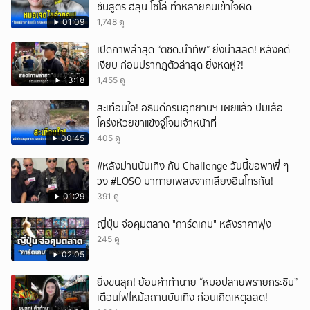
ชันสูตร ฮลุน โซโล่ ทำหลายคนเข้าใจผิด
01:09
1,748 ดู
เปิดภาพล่าสุด “ตชด.นำทัพ” ยิ่งน่าสลด! หลังคดี
เงียบ ก่อนปรากฎตัวล่าสุด ยิ่งหดหู่?!
13:18
1,455 ดู
สะเทือนใจ! อธิบดีกรมอุทยานฯ เผยแล้ว ปมเสือ
โคร่งห้วยขาแข้งจู่โจมเจ้าหน้าที่
00:45
405 ดู
#หลังม่านบันเทิง กับ Challenge วันนี้ขอพาพี่ ๆ
วง #LOSO มาทายเพลงจากเสียงอินโทรกัน!
01:29
391 ดู
ญี่ปุ่น จ่อคุมตลาด "การ์ดเกม" หลังราคาพุ่ง
245 ดู
02:05
ยิ่งขนลุก! ย้อนคำทำนาย “หมอปลายพรายกระซิบ”
เตือนไฟไหม้สถานบันเทิง ก่อนเกิดเหตุสลด!