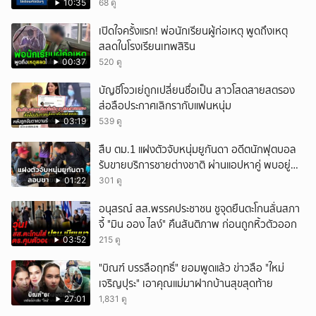
10:35
68 ดู
เปิดใจครั้งแรก! พ่อนักเรียนผู้ก่อเหตุ พูดถึงเหตุ
สลดในโรงเรียนเทพสิริน
00:37
520 ดู
บัญชีโจวเย่ถูกเปลี่ยนชื่อเป็น สาวโสดสายสตรอง
ส่อลือประกาศเลิกรากับแฟนหนุ่ม
03:19
539 ดู
สืบ ตม.1 แฝงตัวจับหนุ่มยูกันดา อดีตนักฟุตบอล
รับขายบริการชายต่างชาติ ผ่านแอปหาคู่ พบอยู่
เกินกำหนดอนุญาต
01:22
301 ดู
อนุสรณ์ สส.พรรคประชาชน ชูจุดยืนตะโกนลั่นสภา
จี้ "มิน ออง ไลง์" คืนสันติภาพ ก่อนถูกหิ้วตัวออก
03:52
215 ดู
"บิณฑ์ บรรลือฤทธิ์" ยอมพูดแล้ว ข่าวลือ "ใหม่
เจริญปุระ" เอาคุณแม่มาฝากบ้านสุขสุดท้าย
27:01
1,831 ดู