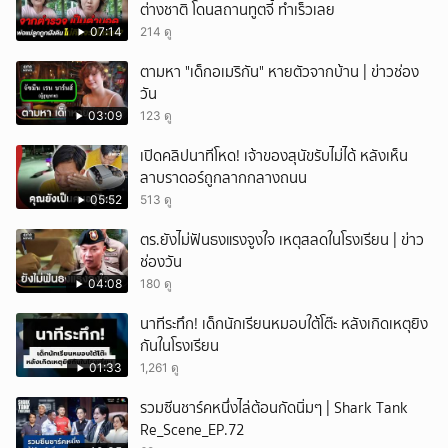
ต่างชาติ โดนสถานทูตจี้ ทำเร็วเลย
07:14
214 ดู
ตามหา "เด็กอเมริกัน" หายตัวจากบ้าน | ข่าวช่อง
วัน
03:09
123 ดู
เปิดคลิปนาทีโหด! เจ้าของสุนัขรับไม่ได้ หลังเห็น
ลาบราดอร์ถูกลากกลางถนน
05:52
513 ดู
ตร.ยังไม่ฟันธงแรงจูงใจ เหตุสลดในโรงเรียน | ข่าว
ช่องวัน
04:08
180 ดู
นาทีระทึก! เด็กนักเรียนหมอบใต้โต๊ะ หลังเกิดเหตุยิง
กันในโรงเรียน
01:33
1,261 ดู
รวมซีนชาร์คหนึ่งไล่ต้อนกัดนิ่มๆ | Shark Tank
Re_Scene_EP.72