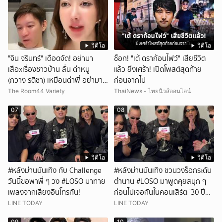
วิดีโอ
วิดีโอ
ั่"จิน จรินทร์" เดือดจัด! อย่ามา
ช็อก! "เต้ ดราก้อนไฟว์" เสียชีวิต
เสือxเรื่องชาวบ้าน ลั่น ด่าหนู
แล้ว ยิ่งเศร้า! เปิดโพสต์สุดท้าย
(กวาง รติชา) เหมือนด่าพี่ อย่ามา
ก่อนจากไป
ยุ่งกับคนของผม จบ!!!
The Room44 Variety
ThaiNews - ไทยนิวส์ออนไลน์
07
08
วิดีโอ
วิดีโอ
#หลังม่านบันเทิง กับ Challenge
#หลังม่านบันเทิง ชวนวงร็อกระดับ
วันนี้ขอพาพี่ ๆ วง #LOSO มาทาย
ตำนาน #LOSO มาพูดคุยสนุก ๆ
เพลงจากเสียงอินโทรกัน!
ก่อนไปเจอกันในคอนเสิร์ต '30 ปี
LOSO นานเท่าไรก็รอ'
LINE TODAY
LINE TODAY
09
10