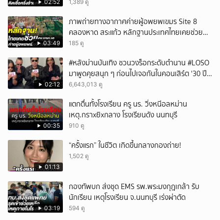
02:52
1,389 ดู
ภาพถ่ายทางอากาศค่ายผู้อพยพเขมร Site 8
คลองหาด สระแก้ว หลักฐานประเทศไทยเคยช่วยคน
เขมร
03:49
185 ดู
#หลังม่านบันเทิง ชวนวงร็อกระดับตำนาน #LOSO
มาพูดคุยสนุก ๆ ก่อนไปเจอกันในคอนเสิร์ต '30 ปี
LOSO นานเท่าไรก็รอ'
02:12
6,643,013 ดู
แตกตื่นทั้งโรงเรียน ครู นร. วิ่งหนีอลหม่าน
เหตุ.กราxยิxกลาง โรงเรียนดัง นนทบุรี
00:35
910 ดู
“ครั้งแรก” ในชีวิต เกิดขึ้นกลางกองถ่าย!
1,502 ดู
01:13
กองทัพบก ส่งชุด EMS รพ.พระมงกุฎเกล้า รับ
นักเรียน เหตุโรงเรียน จ.นนทบุรี เร่งผ่าตัด
03:19
594 ดู