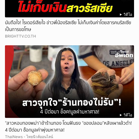
วิดีโอ
นับถือใจ! ไรเดอร์เสียใจ ข่าวพี่น้องรัสเซีย ไม่เก็บเงินค่าโดยสารคนรัสเซีย
เป็นการขอโทษ
BRIGHTTV.CO.TH
วิดีโอ
“สาวหอบทองพม่า”เข้าร้านทอง โดนฟันธง “ของปลอม”หลังเผาแล้วดำ!
4 ปีต่อมา ช็อกมูลค่าพุ่งมหาศาล!
ThaiNews - ไทยนิวส์ออนไลน์