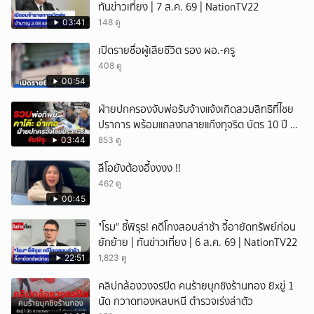
ทันข่าวเที่ยง | 7 ส.ค. 69 | NationTV22
03:41
148 ดู
เปิดรายชื่อผู้เสียชีวิต รอง ผอ.-ครู
408 ดู
00:54
ฝ่ายปกครองจับพ่อรับจ้างแจ้งเกิดสวมสิทธิที่ไชย
ปราการ พร้อมแถลงทลายแก๊งทุจริต บัตร 10 ปี ที่
แม่สอด
03:44
853 ดู
ลีโอยังต้องอึ้งงงง !!
462 ดู
00:45
"โรม" ชี้พิรุธ! คดีโกงสอบล่าช้า จี้อายัดทรัพย์ก่อน
ยักย้าย | ทันข่าวเที่ยง | 6 ส.ค. 69 | NationTV22
22:51
1,823 ดู
คลิปกล้องวงจรปิด คนร้ายบุกชิงร้านทอง ยิxขู่ 1
นัด กวาดทองหลบหนี ตำรวจเร่งล่าตัว