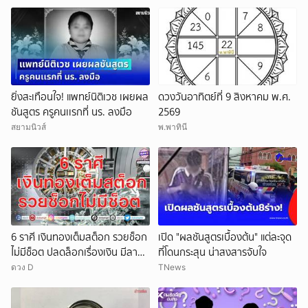
ยิ่งสะเทือนใจ! แพทย์นิติเวช เผยผล
ดวงวันอาทิตย์ที่ 9 สิงหาคม พ.ศ.
ชันสูตร ครูคนเเรกที่ นร. ลงมือ
2569
สยามนิวส์
พ.พาทินี
6 ราศี เงินทองเต็มสต็อก รวยช็อก
เปิด "ผลชันสูตรเบื้องต้น" แต่ละจุด
ไม่มีช็อต ปลดล็อกเรื่องเงิน มีลาภ
ที่โดนกระสุน น่าสงสารจับใจ
ลอยจ่อคิว
ดวง D
TNews