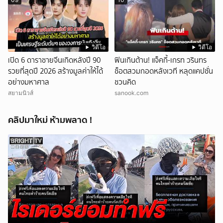
วิดีโอ
วิดีโอ
เปิด 6 ดาราชายจีนเกิดหลังปี 90
ฟินเกินต้าน! แจ็คกี้-เกรท วรินทร
รวยที่สุดปี 2026 สร้างมูลค่าให้ได้
ช็อตสวมกอดหลังเวที หลุดแคปชั่น
อย่างมหาศาล
ชวนคิด
สยามนิวส์
sanook.com
คลิปมาใหม่ ห้ามพลาด !