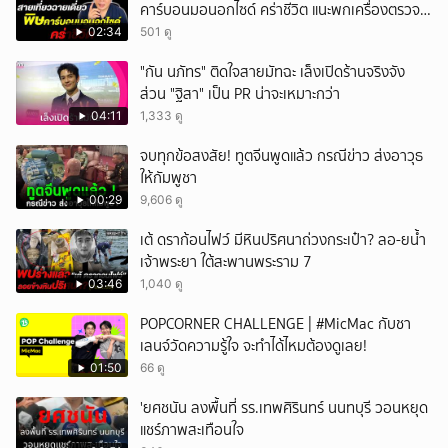
คาร์บอนมอนอกไซด์ คร่าชีวิต แนะพกเครื่องตรวจ
วัดติดตัว
02:34
501 ดู
"กัน นภัทร" ติดใจสายมัทฉะ เล็งเปิดร้านจริงจัง
ส่วน "ฐิสา" เป็น PR น่าจะเหมาะกว่า
04:11
1,333 ดู
จบทุกข้อสงสัย! ทูตจีนพูดแล้ว กรณีข่าว ส่งอาวุธ
ให้กัมพูชา
00:29
9,606 ดู
เต้ ดราก้อนไฟว์ มีหินปริศนาถ่วงกระเป๋า? ลอ-ยน้ำ
เจ้าพระยา ใต้สะพานพระราม 7
03:46
1,040 ดู
POPCORNER CHALLENGE | #MicMac กับชา
เลนจ์วัดความรู้ใจ จะทำได้ไหมต้องดูเลย!
01:50
66 ดู
'ยศชนัน ลงพื้นที่ รร.เทพศิรินทร์ นนทบุรี วอนหยุด
แชร์ภาพสะเทือนใจ