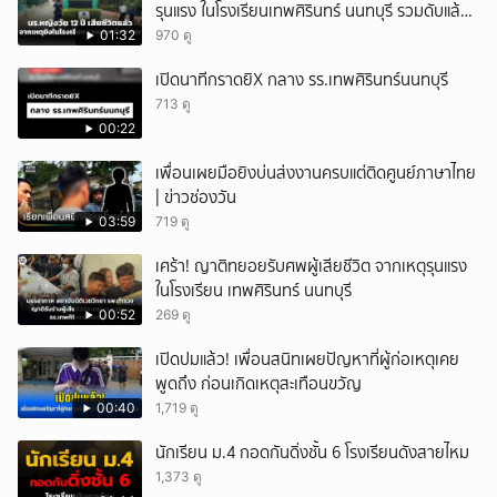
รุนแรง ในโรงเรียนเทพศิรินทร์ นนทบุรี รวมดับแล้ว
9 ราย
01:32
970 ดู
เปิดนาทีกราดยิX กลาง รร.เทพศิรินทร์นนทบุรี
713 ดู
00:22
เพื่อนเผยมือยิงบ่นส่งงานครบแต่ติดศูนย์ภาษาไทย
| ข่าวช่องวัน
03:59
719 ดู
เศร้า! ญาติทยอยรับศพผู้เสียชีวิต จากเหตุรุนแรง
ในโรงเรียน เทพศิรินทร์ นนทบุรี
00:52
269 ดู
เปิดปมแล้ว! เพื่อนสนิทเผยปัญหาที่ผู้ก่อเหตุเคย
พูดถึง ก่อนเกิดเหตุสะเทือนขวัญ
00:40
1,719 ดู
นักเรียน ม.4 กอดกันดิ่งชั้น 6 โรงเรียนดังสายไหม
1,373 ดู