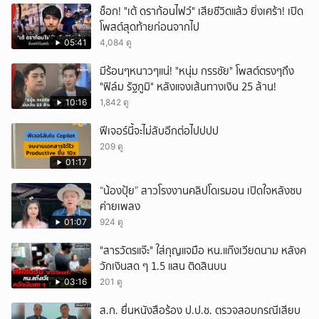
ช็อก! "เต้ ดราก้อนไฟว์" เสียชีวิตแล้ว ยิ่งเศร้า! เปิด
โพสต์สุดท้ายก่อนจากไป
05:41
4,084 ดู
มีร้อนๆหนาวๆแน่! "หนุ่ม กรรชัย" โพสต์ตรงๆถึง
"ฟิล์ม รัฐภูมิ" หลังแจงเส้นทางเงิน 25 ล้าน!
10:16
1,842 ดู
ฟีเจอร์นี้จะไม่ลับอีกต่อไปปปป
209 ดู
01:17
“น้องปุ้ย” สาวโรงงานคลิปโดเรมอน เปิดใจหลังซบ
ค่ายเพลง
01:07
924 ดู
"สารวัตรแจ๊ะ" ใส่กุญแจมือ หน.แก๊งเวียดนาม หลังค
วักเงินสด ๆ 1.5 แสน ติดสินบน
03:16
201 ดู
ส.ก. ยื่นหนังสือร้อง ป.ป.ช. ตรวจสอบกรณีเสียบ