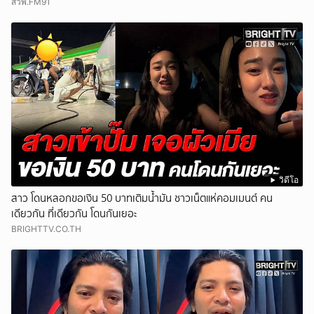
สวพ.FM91
วิดีโอ
สาว โดนหลอกขอเงิน 50 บาทเติมน้ำมัน ชาวเน็ตแห่คอมเมนต์ คน
เดียวกัน ที่เดียวกัน โดนกันเยอะ
BRIGHTTV.CO.TH