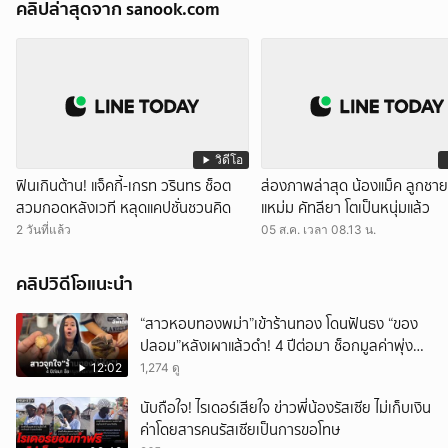
คลิปล่าสุดจาก sanook.com
วิดีโอ
ฟินเกินต้าน! แจ็คกี้-เกรท วรินทร ช็อต
ส่องภาพล่าสุด น้องแม็ค ลูกชา
สวมกอดหลังเวที หลุดแคปชั่นชวนคิด
แหม่ม คัทลียา โตเป็นหนุ่มแล้ว
2 วันที่แล้ว
05 ส.ค. เวลา 08.13 น.
คลิปวิดีโอแนะนำ
“สาวหอบทองพม่า”เข้าร้านทอง โดนฟันธง “ของ
ปลอม”หลังเผาแล้วดำ! 4 ปีต่อมา ช็อกมูลค่าพุ่ง
มหาศาล!
12:02
1,274 ดู
นับถือใจ! ไรเดอร์เสียใจ ข่าวพี่น้องรัสเซีย ไม่เก็บเงิน
ค่าโดยสารคนรัสเซียเป็นการขอโทษ