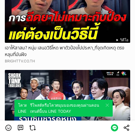
วิดีโอ
เอาให้สาสม? หนุ่ม เสนอวิธีโหด พาตัวป๋องไปประหา_ที่จุดเกิดเหตุ ตรง
หลุมที่มันฝัง
BRIGHTTV.CO.TH
โควตมุมมองของคุณผ่านคอนเทนต์นี้บน
รีโพสต์หรือโควตมุมมองของคุณผ่านคอน
LINE TODAY
เทนต์นี้บน LINE TODAY