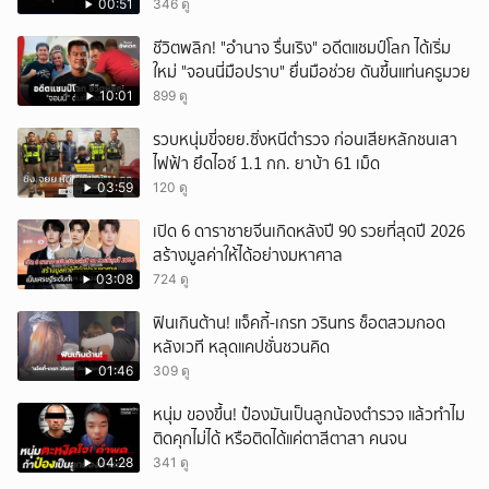
00:51
346 ดู
ชีวิตพลิก! "อำนาจ รื่นเริง" อดีตแชมป์โลก ได้เริ่ม
ใหม่ "จอนนี่มือปราบ" ยื่นมือช่วย ดันขึ้นแท่นครูมวย
10:01
899 ดู
รวบหนุ่มขี่จยย.ซิ่งหนีตำรวจ ก่อนเสียหลักชนเสา
ไฟฟ้า ยึดไอซ์ 1.1 กก. ยาบ้า 61 เม็ด
03:59
120 ดู
เปิด 6 ดาราชายจีนเกิดหลังปี 90 รวยที่สุดปี 2026
สร้างมูลค่าให้ได้อย่างมหาศาล
03:08
724 ดู
ฟินเกินต้าน! แจ็คกี้-เกรท วรินทร ช็อตสวมกอด
หลังเวที หลุดแคปชั่นชวนคิด
01:46
309 ดู
หนุ่ม ของขึ้น! ป๋องมันเป็นลูกน้องตำรวจ แล้วทำไม
ติดคุกไม่ได้ หรือติดได้แค่ตาสีตาสา คนจน
04:28
341 ดู