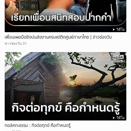
วิดีโอ
เพื่อนเผยมือยิงบ่นส่งงานครบแต่ติดศูนย์ภาษาไทย | ข่าวช่องวัน
ข่าวช่องวัน 31
วิดีโอ
ทอล์คกะธรรม : กิจต่อทุกข์ คือกำหนดรู้