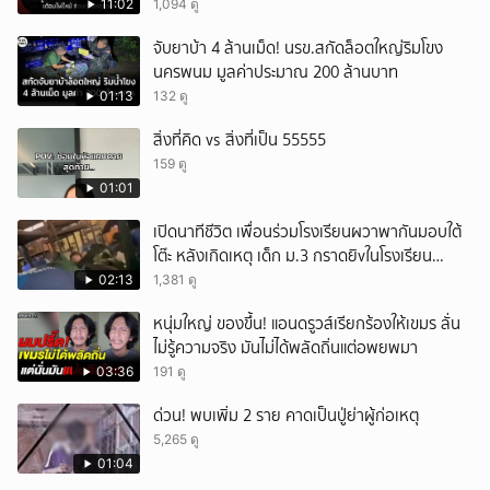
11:02
1,094 ดู
จับยาบ้า 4 ล้านเม็ด! นรข.สกัดล็อตใหญ่ริมโขง
นครพนม มูลค่าประมาณ 200 ล้านบาท
01:13
132 ดู
สิ่งที่คิด vs สิ่งที่เป็น 55555
159 ดู
01:01
เปิดนาทีชีวิต เพื่อนร่วมโรงเรียนผวาพากันมอบใต้
โต๊ะ หลังเกิดเหตุ เด็ก ม.3 กราดยิvในโรงเรียน
เทพศิรินทร์นนท์ แบบไม่เลือกหน้า เสียงปืนดังสนั่น
02:13
1,381 ดู
หวั่นไหว
หนุ่มใหญ่ ของขึ้น! แอนดรูวส์เรียกร้องให้เขมร ลั่น
ไม่รู้ความจริง มันไม่ได้พลัดถิ่นแต่อพยพมา
03:36
191 ดู
ด่วน! พบเพิ่ม 2 ราย คาดเป็นปู่ย่าผู้ก่อเหตุ
5,265 ดู
01:04