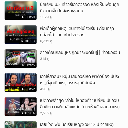
นักเรียน ม.2 เล่าวิธีเอาตัวรอด หลังเห็นเพื่อนถูก
ยิxบาดเจ็บ ในจังหวะชุลมุน
00:59
1,329 ดู
พ่อเด็กผู้ก่อเหตุ เดินทางไปโรงเรียน ก่อนทรุด
ปล่อยโฮ จนท.เข้าประครอง
00:33
6,732 ดู
สาวเตือนกลิ่นบุหรี่ ถูกปาระเบิดข่มขู่ | ข่าวช่องวัน
314 ดู
02:25
เอาให้สาสม? หนุ่ม เสนอวิธีโหด พาตัวป๋องไปประ
หา_ที่จุดเกิดเหตุ ตรงหลุมที่มันฝัง
03:52
490 ดู
เปิดภาพล่าสุด “ลำไย ไหทองคำ” เปลี่ยนไป! อวบ
ขึ้นผิดตา แฟนคลับแห่ทัก “นายห้าง” เฉลยสาเหตุ
ชัด!
06:04
2,515 ดู
เสียชีวิตเพิ่ม นักเรียนหญิง วัย 12 ปี จากเหตุ