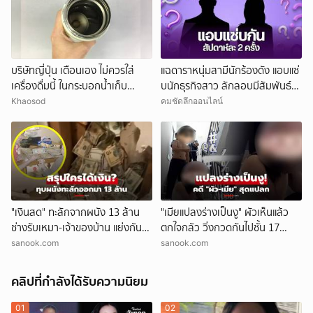
บริษัทญี่ปุ่น เตือนเอง ไม่ควรใส่
แฉดาราหนุ่มสามีนักร้องดัง แอบแซ่
เครื่องดื่มนี้ ในกระบอกน้ำเก็บ
บนักธุรกิจสาว ลักลอบมีสัมพันธ์
อุณหภูมิ เสี่ยงเสียหายง่าย
สัปดาห์ละ 2 ครั้ง
Khaosod
คมชัดลึกออนไลน์
"เงินสด" ทะลักจากผนัง 13 ล้าน
"เมียแปลงร่างเป็นงู" ผัวเห็นแล้ว
ช่างรับเหมา-เจ้าของบ้าน แย่งกัน
ตกใจกลัว วิ่งกวดกันไปชั้น 17
วุ่น สุดท้ายศาลตัดสินให้ใคร?!
ตร.เผยบทสรุปคดีสุดแปลก!
sanook.com
sanook.com
คลิปที่กำลังได้รับความนิยม
01
02