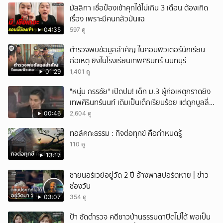
มัลลิกา เชื่อป๋องเข้าคุกได้ไม่เกิน 3 เดือน ต้องเกิด
เรื่อง เพราะมีคนกลัวมันแฉ
04:35
597 ดู
ตำรวจพบข้อมูลสำคัญ ในคอมพิวเตอร์นักเรียน
ก่อเหตุ ยิงในโรงเรียนเทพศิรินทร์ นนทบุรี
01:29
1,401 ดู
"หนุ่ม กรรชัย" เปิดปม! เด็ก ม.3 ผู้ก่อเหตุกราดยิง
เทพศิรินทร์นนท์ เดิมเป็นเด็กเรียบร้อย แต่ถูกบูลลี่
หนัก คาดแรงกดดันสะสมกลายเป็นแรงแค้น จนก่อ
00:46
2,604 ดู
เหตุสลด
ทอล์คกะธรรม : กิจต่อทุกข์ คือกำหนดรู้
110 ดู
13:17
ชายนอร์เวย์อยู่วัด 2 ปี อ้างพาสปอร์ตหาย | ข่าว
ช่องวัน
03:07
354 ดู
ป้า ซัดตำรวจ คดีชาวบ้านธรรมดาปิดไม่ได้ พอเป็น