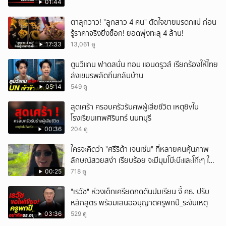
01:44
ตาลุกวาว! "ลูกสาว 4 คน" ตัดใจขายมรดกแม่ ก่อน
รู้ราคาจริงยิ่งช็อก! ยอดพุ่งทะลุ 4 ล้าน!
17:33
13,061 ดู
ตูนวีแกน ฟาดสนั่น ทอม แอนดรูวส์ เรียกร้องให้ไทย
ส่งเขมรพลัดถิ่นกลับบ้าน
05:14
549 ดู
สุดเศร้า ครอบครัวรับศwผู้เสียชีวิต เหตุยิvใน
โรงเรียนเทพศิรินทร์ นนทบุรี
00:36
204 ดู
ใครจะคิดว่า "ศรีริต้า เจนเซ่น" ที่หลายคนคุ้นภาพ
ลักษณ์สวยสง่า เรียบร้อย จะมีมุมโบ๊ะบ๊ะและโก๊ะๆ ให้
ได้อมยิ้มเหมือนกัน งานนี้ทำเอาแฟนๆ ทั้งเอ็นดูทั้ง
00:25
718 ดู
หัวเราะ
"เรวัช" ห่วงเด็กเครียดกดดันปมเรียน จี้ ศธ. ปรับ
หลักสูตร พร้อมเสนออนุญาตครูพกปื_ระงับเหตุ
03:36
529 ดู