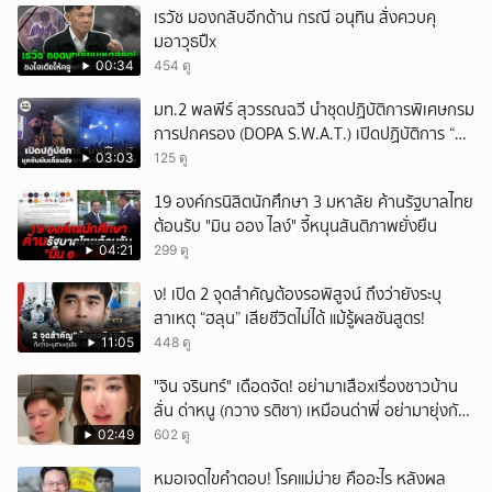
เรวัช มองกลับอีกด้าน กรณี อนุทิน สั่งควบคุ
มอาวุธปืx
00:34
454 ดู
มท.2 พลพีร์ สุวรรณฉวี นำชุดปฏิบัติการพิเศษกรม
การปกครอง (DOPA S.W.A.T.) เปิดปฏิบัติการ “บา
รมีโสธร” บุกจับผับเถื่อนอัพยา กลางเมืองแปดริ้ว
03:03
125 ดู
เปิดถึงเช้า ไร้ใบอนุญาต
19 องค์กรนิสิตนักศึกษา 3 มหาลัย ค้านรัฐบาลไทย
ต้อนรับ "มิน ออง ไลง์" จี้หนุนสันติภาพยั่งยืน
04:21
299 ดู
ึ้ง! เปิด 2 จุดสำคัญต้องรอพิสูจน์ ถึงว่ายังระบุ
สาเหตุ “ฮลุน” เสียชีวิตไม่ได้ แม้รู้ผลชันสูตร!
11:05
448 ดู
ั่"จิน จรินทร์" เดือดจัด! อย่ามาเสือxเรื่องชาวบ้าน
ลั่น ด่าหนู (กวาง รติชา) เหมือนด่าพี่ อย่ามายุ่งกับ
คนของผม จบ!!!
02:49
602 ดู
หมอเจดไขคำตอบ! โรคแม่ม่าย คืออะไร หลังผล