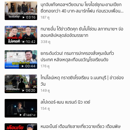
บุกจับแก๊งคอลฯเวียดนาม โยงไอซ์ซุกมะขามเปียก
ยกเลิก
ยึดทองกว่า 40 บาท-สมาร์ทโฟน ก่อนรวบเพื่อน
ร่วมทีมหอบเงิน 1.5 แสนติดสินบนคาโรงพัก
03:16
187 ดู
ทนายอั๋น โต้ข่าวติดคุก ยันไม่ใช่ตน สภาทนายฯ จ่อ
สอบคลิปหลุดส่อขัดมรรยาท
10:42
338 ดู
ยกระดับด่วน! กรมการปกครองสั่งคุมเข้มทั่ว
ประเทศ หลังเหตุสะเทือนขวัญโรงเรียนดัง
00:44
176 ดู
ไทม์ไลน์เหตุ กราดยิงโรงเรียน จ.นนทบุรี | ข่าวช่อง
วัน
06:20
149 ดู
สไปเดอร์-แมน แบรนด์ นิว เดย์
154 ดู
ตัวอย่าง
หมอเบ็นซ์ เตือนภัยสายเที่ยวฉายเดี่ยว เตือนพิษ