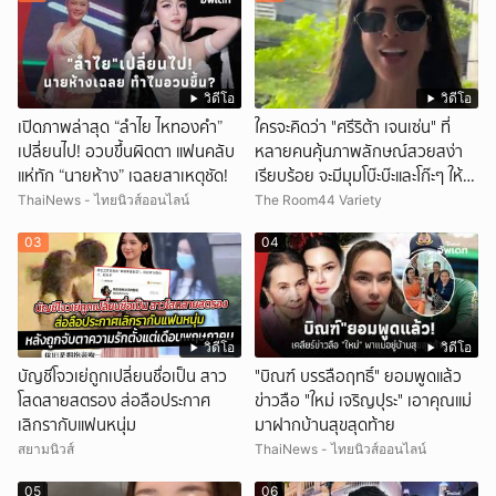
วิดีโอ
วิดีโอ
เปิดภาพล่าสุด “ลำไย ไหทองคำ”
ใครจะคิดว่า "ศรีริต้า เจนเซ่น" ที่
เปลี่ยนไป! อวบขึ้นผิดตา แฟนคลับ
หลายคนคุ้นภาพลักษณ์สวยสง่า
แห่ทัก “นายห้าง” เฉลยสาเหตุชัด!
เรียบร้อย จะมีมุมโบ๊ะบ๊ะและโก๊ะๆ ให้ได้
อมยิ้มเหมือนกัน งานนี้ทำเอาแฟนๆ
ThaiNews - ไทยนิวส์ออนไลน์
The Room44 Variety
ทั้งเอ็นดูทั้งหัวเราะ
03
04
วิดีโอ
วิดีโอ
บัญชีโจวเย่ถูกเปลี่ยนชื่อเป็น สาว
"บิณฑ์ บรรลือฤทธิ์" ยอมพูดแล้ว
โสดสายสตรอง ส่อลือประกาศ
ข่าวลือ "ใหม่ เจริญปุระ" เอาคุณแม่
เลิกรากับแฟนหนุ่ม
มาฝากบ้านสุขสุดท้าย
สยามนิวส์
ThaiNews - ไทยนิวส์ออนไลน์
05
06