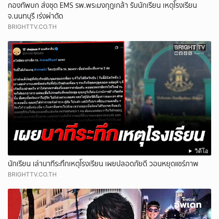
กองทัพบก ส่งชุด EMS รพ.พระมงกุฎเกล้า รับนักเรียน เหตุโรงเรียน
จ.นนทบุรี เร่งผ่าตัด
BRIGHTTV.CO.TH
วิดีโอ
นักเรียน เล่านาทีระทึกเหตุโรงเรียน เผยปลอดภัยดี วอนหยุดแชร์ภาพ
BRIGHTTV.CO.TH