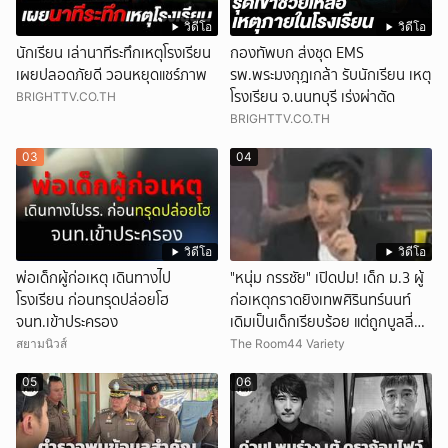
วิดีโอ
วิดีโอ
นักเรียน เล่านาทีระทึกเหตุโรงเรียน
กองทัพบก ส่งชุด EMS
เผยปลอดภัยดี วอนหยุดแชร์ภาพ
รพ.พระมงกุฎเกล้า รับนักเรียน เหตุ
โรงเรียน จ.นนทบุรี เร่งผ่าตัด
BRIGHTTV.CO.TH
BRIGHTTV.CO.TH
03
04
วิดีโอ
วิดีโอ
พ่อเด็กผู้ก่อเหตุ เดินทางไป
"หนุ่ม กรรชัย" เปิดปม! เด็ก ม.3 ผู้
โรงเรียน ก่อนทรุดปล่อยโฮ
ก่อเหตุกราดยิงเทพศิรินทร์นนท์
จนท.เข้าประครอง
เดิมเป็นเด็กเรียบร้อย แต่ถูกบูลลี่
หนัก คาดแรงกดดันสะสมกลายเป็น
สยามนิวส์
The Room44 Variety
แรงแค้น จนก่อเหตุสลด
05
06