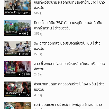
จับแก๊งเวียดนาม หลอกคนไทยส่งยาข้ามชาติ | ข่าว
ช่องวัน
04:23
515 ดู
ปักธงไทย "เนิน 754" ย้อนสมรภูมิทวงแผ่นดินคืน
จากผู้รุกราน | ข่าวช่องวัน
06:51
355 ดู
รพ.อ่างทองแถลง ยอมรับจัดเลี้ยงใน ICU | ข่าว
ช่องวัน
08:01
273 ดู
สาว ขี่ จยย.ตกร่องก่อสร้างเหล็กเสียบสาหัส | ข่าว
ช่องวัน
02:06
246 ดู
ช่วยยายหมดสติ ถูกของทับร่างในห้อง 6 วัน | ข่าว
ช่องวัน
03:22
318 ดู
แม่ค้าวอนช่วย คนร้ายลักทรัพย์สูญ 6 แสน | ข่าว