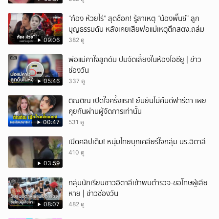
ยกเลิก
“ก้อง ห้วยไร่” สุดช็อก! รู้สาเหตุ “น้องพั๊นซ์“ ลูก
บุญธรรมดับ หลังเคยเสียพ่อแม่เหตุตึกสตง.ถล่ม
09:06
382 ดู
พ่อแม่คาใจลูกดับ ปมจัดเลี้ยงในห้องไอซียู | ข่าว
ช่องวัน
05:46
337 ดู
ติณติณ เปิดใจครั้งแรก! ยืนยันไม่คืนดีฟารีดา เผย
คุยกันผ่านผู้จัดการเท่านั้น
00:47
531 ดู
เปิดคลิปเต็ม! หนุ่มไทยบุกเคลียร์ใจกลุ่ม นร.อิตาลี
410 ดู
03:59
กลุ่มนักเรียนชาวอิตาลีเข้าพบตำรวจ-ขอโทษผู้เสีย
หาย | ข่าวช่องวัน
08:07
482 ดู