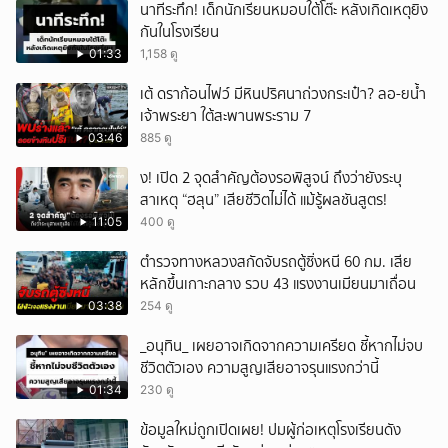
นาทีระทึก! เด็กนักเรียนหมอบใต้โต๊ะ หลังเกิดเหตุยิง
กันในโรงเรียน
01:33
1,158 ดู
เต้ ดราก้อนไฟว์ มีหินปริศนาถ่วงกระเป๋า? ลอ-ยน้ำ
เจ้าพระยา ใต้สะพานพระราม 7
03:46
885 ดู
ึ้ง! เปิด 2 จุดสำคัญต้องรอพิสูจน์ ถึงว่ายังระบุ
สาเหตุ “ฮลุน” เสียชีวิตไม่ได้ แม้รู้ผลชันสูตร!
11:05
400 ดู
ตำรวจทางหลวงสกัดจับรถตู้ซิ่งหนี 60 กม. เสีย
หลักขึ้นเกาะกลาง รวบ 43 แรงงานเมียนมาเถื่อน
03:38
254 ดู
_อนุทิน_ เผยอาจเกิดจากความเครียด ชี้หากไม่จบ
ชีวิตตัวเอง ความสูญเสียอาจรุนแรงกว่านี้
01:34
230 ดู
ข้อมูลใหม่ถูกเปิดเผย! ปมผู้ก่อเหตุโรงเรียนดัง