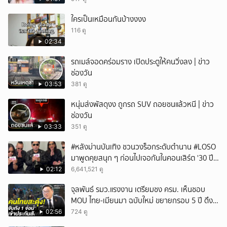
ใครเป็นเหมือนกันบ้างงงง
116 ดู
02:34
รถเมล์จอดคร่อมราง เปิดประตูให้คนวิ่งลง | ข่าว
ช่องวัน
03:53
381 ดู
หนุ่มส่งพัสดุงง ถูกรถ SUV ถอยชนแล้วหนี | ข่าว
ช่องวัน
03:33
351 ดู
#หลังม่านบันเทิง ชวนวงร็อกระดับตำนาน #LOSO
มาพูดคุยสนุก ๆ ก่อนไปเจอกันในคอนเสิร์ต '30 ปี
LOSO นานเท่าไรก็รอ'
02:12
6,641,521 ดู
จุลพันธ์ รมว.แรงงาน เตรียมชง ครม. เห็นชอบ
MOU ไทย-เมียนมา ฉบับใหม่ ขยายกรอบ 5 ปี ดึง
แรงงานเข้าระบบ
02:56
724 ดู