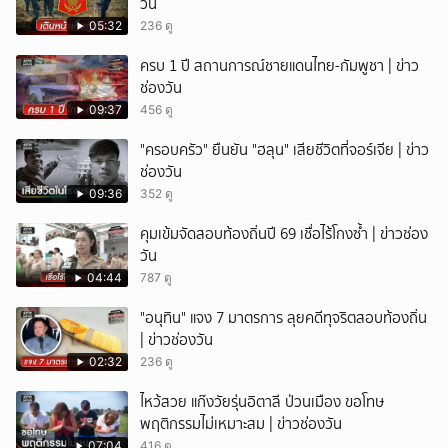
วัน
05:32
236 ดู
ครบ 1 ปี สถานการณ์ชายแดนไทย-กัมพูชา | ข่าว
ช่องวัน
09:37
456 ดู
"ครอบครัว" ยืนยัน "ฮลุน" เสียชีวิตที่จอร์เจีย | ข่าว
ช่องวัน
09:36
352 ดู
คุมเข้มจัดสอบท้องถิ่นปี 69 เชื่อไร้โกงซ้ำ | ข่าวช่อง
วัน
04:44
787 ดู
"อนุทิน" แจง 7 มาตรการ ลุยคดีทุจริตสอบท้องถิ่น
| ข่าวช่องวัน
02:32
236 ดู
ไหว้สวย แก๊งวัยรุ่นอิตาลี ป่วนเมือง ขอโทษ
พฤติกรรมไม่เหมาะสม | ข่าวช่องวัน
07:04
416 ดู