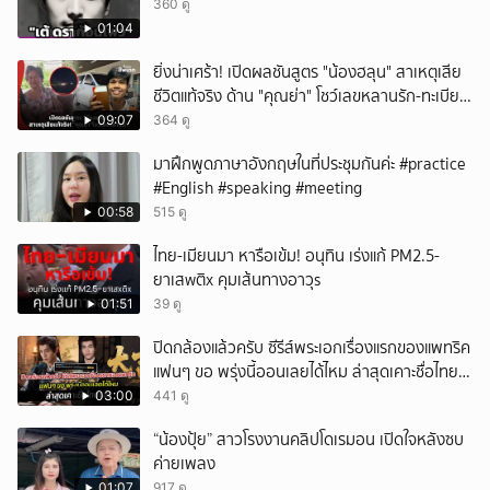
360 ดู
01:04
ยิ่งน่าเศร้า! เปิดผลชันสูตร "น้องฮลุน" สาเหตุเสีย
ชีวิตแท้จริง ด้าน "คุณย่า" โชว์เลขหลานรัก-ทะเบียน
รถเคลื่อนร่าง!
09:07
364 ดู
มาฝึกพูดภาษาอังกฤษในที่ประชุมกันค่ะ #practice
#English #speaking #meeting
00:58
515 ดู
ไทย-เมียนมา หารือเข้ม! อนุทิน เร่งแก้ PM2.5-
ยาเสwติx คุมเส้นทางอาวุs
01:51
39 ดู
ปิดกล้องแล้วครับ ซีรีส์พระเอกเรื่องแรกของแพทริค
แฟนๆ ขอ พรุ่งนี้ออนเลยได้ไหม ล่าสุดเคาะชื่อไทย
แล้ว
03:00
441 ดู
“น้องปุ้ย” สาวโรงงานคลิปโดเรมอน เปิดใจหลังซบ
ค่ายเพลง
01:07
917 ดู