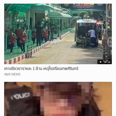
วิดีโอ
เคาะเยียวยารายละ 1 ล้าน เหตุโรงเรียนเทพศิรินทร์
WeR NEWS