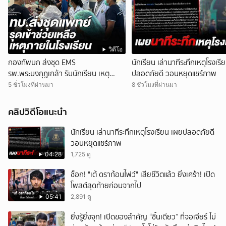
วิดีโอ
กองทัพบก ส่งชุด EMS
นักเรียน เล่านาทีระทึกเหตุโรงเรี
รพ.พระมงกุฎเกล้า รับนักเรียน เหตุ
ปลอดภัยดี วอนหยุดแชร์ภาพ
โรงเรียน จ.นนทบุรี เร่งผ่าตัด
5 ชั่วโมงที่ผ่านมา
8 ชั่วโมงที่ผ่านมา
คลิปวิดีโอแนะนำ
นักเรียน เล่านาทีระทึกเหตุโรงเรียน เผยปลอดภัยดี
วอนหยุดแชร์ภาพ
04:28
1,725 ดู
ช็อก! "เต้ ดราก้อนไฟว์" เสียชีวิตแล้ว ยิ่งเศร้า! เปิด
โพสต์สุดท้ายก่อนจากไป
05:41
2,891 ดู
ยิ่งรู้ยิ่งจุก! เปิดของสำคัญ “ชิ้นเดียว” ที่จอเจียร์ ไม่