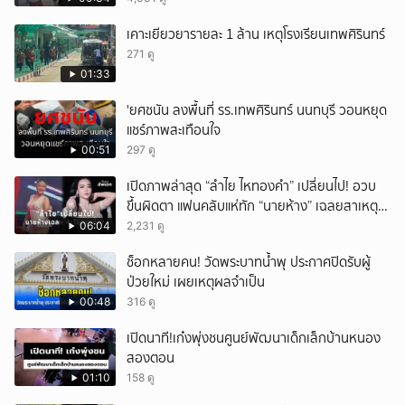
เคาะเยียวยารายละ 1 ล้าน เหตุโรงเรียนเทพศิรินทร์
271 ดู
01:33
'ยศชนัน ลงพื้นที่ รร.เทพศิรินทร์ นนทบุรี วอนหยุด
แชร์ภาพสะเทือนใจ
00:51
297 ดู
เปิดภาพล่าสุด “ลำไย ไหทองคำ” เปลี่ยนไป! อวบ
ขึ้นผิดตา แฟนคลับแห่ทัก “นายห้าง” เฉลยสาเหตุ
ชัด!
06:04
2,231 ดู
ช็อกหลายคน! วัดพระบาทน้ำพุ ประกาศปิดรับผู้
ป่วยใหม่ เผยเหตุผลจำเป็น
00:48
316 ดู
เปิดนาที!เก๋งพุ่งชนศูนย์พัฒนาเด็กเล็กบ้านหนอง
สองตอน
01:10
158 ดู