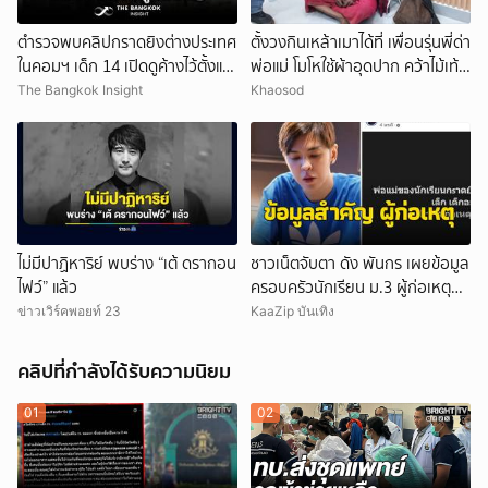
ตำรวจพบคลิปกราดยิงต่างประเทศ
ตั้งวงกินเหล้าเมาได้ที่ เพื่อนรุ่นพี่ด่า
ในคอมฯ เด็ก 14 เปิดดูค้างไว้ตั้งแต่
พ่อแม่ โมโหใช้ผ้าอุดปาก คว้าไม้เท้า
วันที่ 30 ก.ค.
กระหน่ำฟาดเสียชีวิต
The Bangkok Insight
Khaosod
ไม่มีปาฏิหาริย์ พบร่าง “เต้ ดรากอน
ชาวเน็ตจับตา ดัง พันกร เผยข้อมูล
ไฟว์” แล้ว
ครอบครัวนักเรียน ม.3 ผู้ก่อเหตุ
และที่มาอาวุธ
ข่าวเวิร์คพอยท์ 23
KaaZip บันเทิง
คลิปที่กำลังได้รับความนิยม
01
02