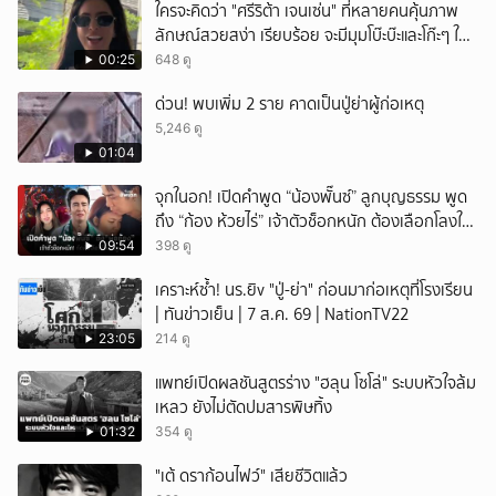
ใครจะคิดว่า "ศรีริต้า เจนเซ่น" ที่หลายคนคุ้นภาพ
ลักษณ์สวยสง่า เรียบร้อย จะมีมุมโบ๊ะบ๊ะและโก๊ะๆ ให้
ได้อมยิ้มเหมือนกัน งานนี้ทำเอาแฟนๆ ทั้งเอ็นดูทั้ง
00:25
648 ดู
หัวเราะ
ด่วน! พบเพิ่ม 2 ราย คาดเป็นปู่ย่าผู้ก่อเหตุ
5,246 ดู
01:04
จุกในอก! เปิดคำพูด “น้องพั๊นซ์” ลูกบุญธรรม พูด
ถึง “ก้อง ห้วยไร่” เจ้าตัวช็อกหนัก ต้องเลือกโลงให้
ลูก!
09:54
398 ดู
เคราะห์ซ้ำ! นร.ยิv "ปู่-ย่า" ก่อนมาก่อเหตุที่โรงเรียน
| ทันข่าวเย็น | 7 ส.ค. 69 | NationTV22
23:05
214 ดู
แพทย์เปิดผลชันสูตรร่าง "ฮลุน โซโล่" ระบบหัวใจล้ม
เหลว ยังไม่ตัดปมสารพิษทิ้ง
01:32
354 ดู
"เต้ ดราก้อนไฟว์" เสียชีวิตแล้ว