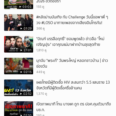
2026 อวดออร่า
03:03
155 ดู
#หลังม่านบันเทิง กับ Challenge วันนี้ขอพาพี่ ๆ
วง #LOSO มาทายเพลงจากเสียงอินโทรกัน!
01:29
366 ดู
"บิณฑ์ บรรลือฤทธิ์" ยอมพูดแล้ว ข่าวลือ "ใหม่
เจริญปุระ" เอาคุณแม่มาฝากบ้านสุขสุดท้าย
27:01
1,810 ดู
บุกจับ "พระเก๊" วันพระใหญ่ หลอกชาวบ้าน | ข่าว
ช่องวัน
02:15
449 ดู
เผยไทยมีผู้ติดเชื้อ HIV สะสมกว่า 5.5 แสนราย 13
จังหวัดที่มีผู้ติดเชื้อครึ่งล้านคน
02:52
1,370 ดู
เปิดภาพนาที โทน บางแค ถูก ตร ปอศ.คุมตัวมาถึง
บช.ก.
01:10
193 ดู