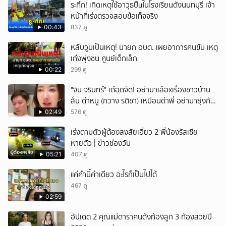
ระทึก! เกิดเหตุใช้อาวุธปืuในโรงเรียนดังนนทบุรี เจ้า
หน้าที่เร่งตรวจสอบข้อเท็จจริง
00:43
837 ดู
หลับวูบเป็นเหตุ! นายก อบต. เผยอาการคนขับ เหตุ
เก๋งพุ่งชน ศูนย์เด็กเล็ก
00:22
299 ดู
ั่"จิน จรินทร์" เดือดจัด! อย่ามาเสือxเรื่องชาวบ้าน
ลั่น ด่าหนู (กวาง รติชา) เหมือนด่าพี่ อย่ามายุ่งกับ
คนของผม จบ!!!
02:49
576 ดู
เร่งตามตัวผู้ต้องสงสัยเอี่ยว 2 พี่น้องรัสเซีย
หายตัว | ข่าวช่องวัน
05:21
407 ดู
แค่คำนี้คำเดียว อะไรก็เป็นไปได้
467 ดู
02:59
อัปเดต 2 คุณแม่ดาราคนดังท้องลูก 3 ท้องสวยปี