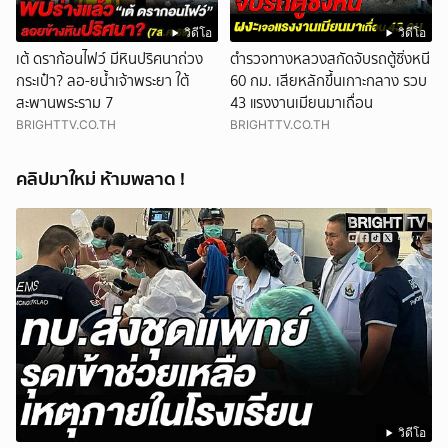
วิดีโอ
วิดีโอ
เต้ ดราก้อนไฟว์ มีหินปริศนาถ่วง
ตำรวจทางหลวงสกัดจับรถตู้ซิ่งหนี
กระเป๋า? ลอ-ยน้ำเจ้าพระยา ใต้
60 กม. เสียหลักขึ้นเกาะกลาง รวบ
สะพานพระราม 7
43 แรงงานเมียนมาเถื่อน
BRIGHTTV.CO.TH
BRIGHTTV.CO.TH
คลิปมาใหม่ ห้ามพลาด !
วิดีโอ