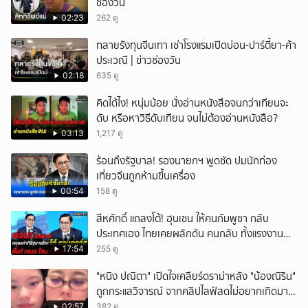
ช่องวัน
02:23
262 ดู
ทลายรังทุนจีนเทา เช่าโรงแรมเปิดบ่อน-ปาร์ตี้ยา-ค้า
ประเวณี | ข่าวช่องวัน
02:18
635 ดู
คิดได้ไง! หนุ่มน้อย นั่งอ่านหนังสือจนกว่าเทียนจะ
ดับ หรือหาวิธีดับเทียน จนไม่ต้องอ่านหนังสือ?
03:13
1,217 ดู
ร้อนถึงรัฐบาล! รองนายกฯ พูดชัด ปมนักท่อง
เที่ยวจีนถูกห้ามขึ้นเครื่อง
00:54
158 ดู
สีหศักดิ์ แถลงโต้! ฮุนเซน ให้คนกัมพูชา กลับ
ประเทศเอง ไทยเคยผลักดัน คนกลับ ทั้งแรงงาน
ถูก-ผิดกฎหมาย
17:54
255 ดู
"หนิง ปณิตา" เปิดใจเคลียร์ดราม่าหลัง "น้องณิริน"
ถูกกระแสวิจารณ์ จากคลิปไลฟ์สดไม่อยากเกิดมา
หน้าเหมือนพ่อ
02:57
382 ดู