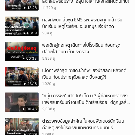
ส่งกลับพร้อมร่าง “ฮลุน โซโล่” หลังถึงแผ่นดินไทย!
13:28
11,729 ดู
กองทัพบก ส่งชุด EMS รพ.พระมงกุฎเกล้า รับ
นักเรียน เหตุโรงเรียน จ.นนทบุรี เร่งผ่าตัด
03:19
234 ดู
พ่อเด็กผู้ก่อเหตุ เดินทางไปโรงเรียน ก่อนทรุด
ปล่อยโฮ จนท.เข้าประครอง
00:33
5,953 ดู
เปิดภาพล่าสุด “ตชด.นำทัพ” ยิ่งน่าสลด! หลังคดี
เงียบ ก่อนปรากฎตัวล่าสุด ยิ่งหดหู่?!
13:18
1,020 ดู
"หนุ่ม กรรชัย" เปิดปม! เด็ก ม.3 ผู้ก่อเหตุกราดยิง
เทพศิรินทร์นนท์ เดิมเป็นเด็กเรียบร้อย แต่ถูกบูลลี่
หนัก คาดแรงกดดันสะสมกลายเป็นแรงแค้น จนก่อ
00:46
2,338 ดู
เหตุสลด
ตำรวจพบข้อมูลสำคัญ ในคอมพิวเตอร์นักเรียน
ก่อเหตุ ยิงในโรงเรียนเทพศิรินทร์ นนทบุรี
01:29
1,298 ดู