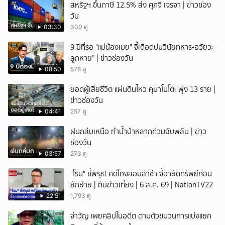
สหรัฐฯ ขึ้นภาษี 12.5% ส่ง ศุภจี เจรจา | ข่าวช่อง
วัน
03:30
300 ดู
9 ปีที่รอ "แม่น้องเมย" จี้เดือดปมวินัยทหาร-อวัยวะ
ลูกหาย” | ข่าวช่องวัน
08:50
578 ดู
ยอดผู้เสียชีวิต แผ่นดินไหว คุมาโมโตะ พุ่ง 13 ราย |
ข่าวช่องวัน
04:41
257 ดู
ฝนถล่มเหนือ ทำน้ำป่าหลากท่วมฉับพลัน | ข่าว
ช่องวัน
03:57
273 ดู
"โรม" ชี้พิรุธ! คดีโกงสอบล่าช้า จี้อายัดทรัพย์ก่อน
ยักย้าย | ทันข่าวเที่ยง | 6 ส.ค. 69 | NationTV22
22:51
1,793 ดู
จ่าวัญ เผยคลิปในอดีต ตามตัวขบวนการแบ่งแยก