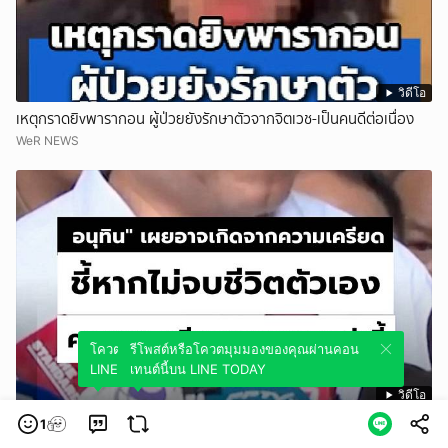
วิดีโอ
เหตุกราดยิvพารากอน ผู้ป่วยยังรักษาตัวจากจิตเวช-เป็นคนดีต่อเนื่อง
WeR NEWS
โควตมุมมองของคุณผ่านคอนเทนต์นี้บน
รีโพสต์หรือโควตมุมมองของคุณผ่านคอน
LINE TODAY
เทนต์นี้บน LINE TODAY
วิดีโอ
_อนุทิน_ เผยอาจเกิดจากความเครียด ชี้หากไม่จบชีวิตตัวเอง ความสูญ
1
เสียอาจรุนแรงกว่านี้