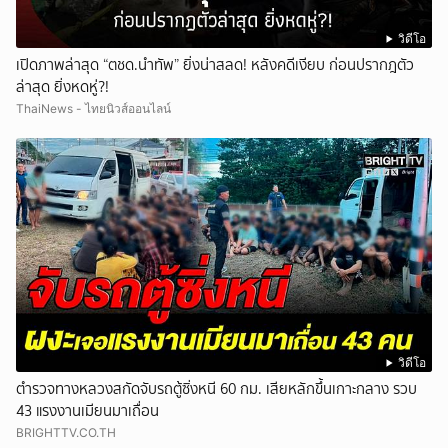
วิดีโอ
เปิดภาพล่าสุด “ตชด.นำทัพ” ยิ่งน่าสลด! หลังคดีเงียบ ก่อนปรากฎตัว
ล่าสุด ยิ่งหดหู่?!
ThaiNews - ไทยนิวส์ออนไลน์
วิดีโอ
ตำรวจทางหลวงสกัดจับรถตู้ซิ่งหนี 60 กม. เสียหลักขึ้นเกาะกลาง รวบ
43 แรงงานเมียนมาเถื่อน
BRIGHTTV.CO.TH