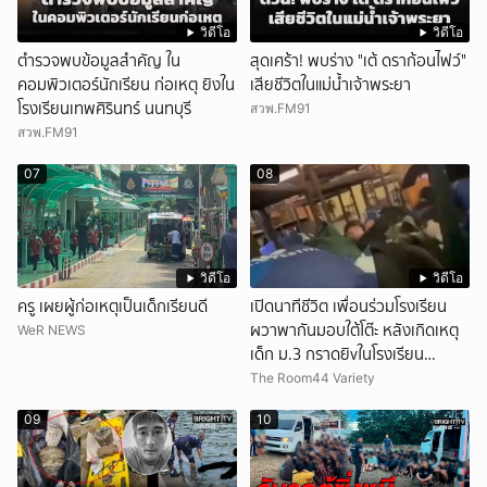
วิดีโอ
วิดีโอ
ตำรวจพบข้อมูลสำคัญ ใน
สุดเศร้า! พบร่าง "เต้ ดราก้อนไฟว์"
คอมพิวเตอร์นักเรียน ก่อเหตุ ยิงใน
เสียชีวิตในแม่น้ำเจ้าพระยา
โรงเรียนเทพศิรินทร์ นนทบุรี
สวพ.FM91
สวพ.FM91
07
08
วิดีโอ
วิดีโอ
ครู เผยผู้ก่อเหตุเป็นเด็กเรียนดี
เปิดนาทีชีวิต เพื่อนร่วมโรงเรียน
ผวาพากันมอบใต้โต๊ะ หลังเกิดเหตุ
WeR NEWS
เด็ก ม.3 กราดยิvในโรงเรียน
เทพศิรินทร์นนท์ แบบไม่เลือกหน้า
The Room44 Variety
เสียงปืนดังสนั่นหวั่นไหว
09
10