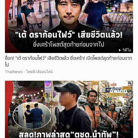
วิดีโอ
ช็อก! "เต้ ดราก้อนไฟว์" เสียชีวิตแล้ว ยิ่งเศร้า! เปิดโพสต์สุดท้ายก่อนจาก
ไป
ThaiNews - ไทยนิวส์ออนไลน์