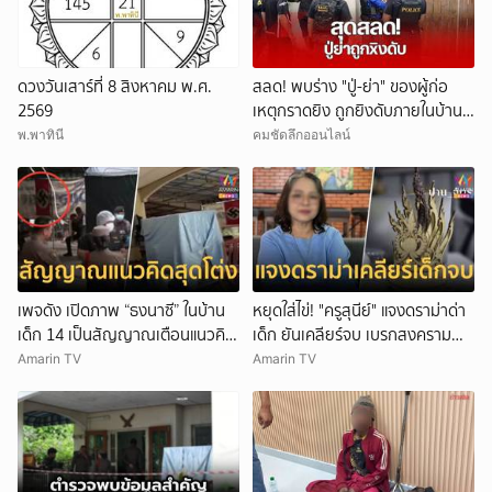
ดวงวันเสาร์ที่ 8 สิงหาคม พ.ศ.
สลด! พบร่าง "ปู่-ย่า" ของผู้ก่อ
2569
เหตุกราดยิง ถูกยิงดับภายในบ้าน
พัก
พ.พาทินี
คมชัดลึกออนไลน์
เพจดัง เปิดภาพ “ธงนาซี” ในบ้าน
หยุดใส่ไข่! "ครูสุนีย์" แจงดราม่าด่า
เด็ก 14 เป็นสัญญาณเตือนแนวคิด
เด็ก ยันเคลียร์จบ เบรกสงคราม
สุดโต่ง
Gen
Amarin TV
Amarin TV