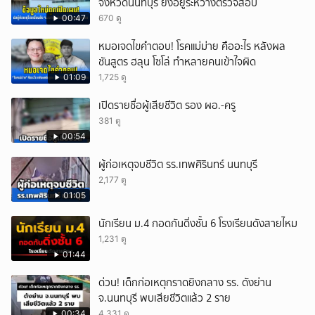
จังหวัดนนทบุรี ยังอยู่ระหว่างตรวจสอบ
00:47
670 ดู
หมอเจดไขคำตอบ! โรคแม่ม่าย คืออะไร หลังผล
ชันสูตร ฮลุน โซโล่ ทำหลายคนเข้าใจผิด
01:09
1,725 ดู
เปิดรายชื่อผู้เสียชีวิต รอง ผอ.-ครู
381 ดู
00:54
ผู้ก่อเหตุจบชีวิต รร.เทพศิรินทร์ นนทบุรี
2,177 ดู
01:05
นักเรียน ม.4 กอดกันดิ่งชั้น 6 โรงเรียนดังสายไหม
1,231 ดู
01:44
ด่วน! เด็กก่อเหตุกราดยิงกลาง รร. ดังย่าน
จ.นนทบุรี พบเสียชีวิตแล้ว 2 ราย
00:34
4,331 ดู