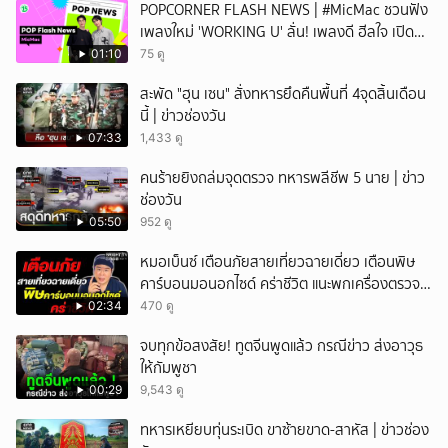
POPCORNER FLASH NEWS | #MicMac ชวนฟัง
เพลงใหม่ 'WORKING U' ลั่น! เพลงดี ฮีลใจ เปิด
ฟังได้ทุกสถานการณ์
01:10
75 ดู
สะพัด "ฮุน เซน" สั่งทหารยึดคืนพื้นที่ 4จุดสิ้นเดือน
นี้ | ข่าวช่องวัน
07:33
1,433 ดู
คนร้ายยิงถล่มจุดตรวจ ทหารพลีชีพ 5 นาย | ข่าว
ช่องวัน
05:50
952 ดู
หมอเบ็นซ์ เตือนภัยสายเที่ยวฉายเดี่ยว เตือนพิษ
คาร์บอนมอนอกไซด์ คร่าชีวิต แนะพกเครื่องตรวจ
วัดติดตัว
02:34
470 ดู
จบทุกข้อสงสัย! ทูตจีนพูดแล้ว กรณีข่าว ส่งอาวุธ
ให้กัมพูชา
00:29
9,543 ดู
ทหารเหยียบทุ่นระเบิด ขาซ้ายขาด-สาหัส | ข่าวช่อง