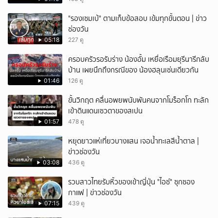
"รองเซมเบ้" ตามเก็บข้อสอบ เข้มทุกขั้นตอน | ข่าว
ช่องวัน
05:18
227 ดู
ครอบครัวรอรับร่าง น้องอั้ม เหยื่อเรือมยุรีนารีกลับ
บ้าน เผยนึกถึงกรณีของ น้องฮลุนเช่นเดียวกัน
01:46
126 ดู
ขั้นวิกฤต คลื่นอพยพนับพันคนจากโมร็อกโก ทะลัก
เข้าดินแดนเซวตาของสเปน
01:57
478 ดู
หยุดยาวแห่เที่ยวบางแสน เจอน้ำทะเลสีน้ำตาล |
ข่าวช่องวัน
03:08
436 ดู
รวบสาวไทยรับหิ้วของเข้าญี่ปุ่น "ไอซ์" ซุกซอง
กาแฟ | ข่าวช่องวัน
07:15
439 ดู