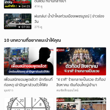
ดินแดน ที่บ้านกลางป่า
04:29
414 ดู
ฝนถล่ม! น้ำป่าไหลท่วมเมืองเพชรบูรณ์ | ข่าวช่อง
วัน
07:30
275 ดู
10 บทความที่อยากแนะนำให้คุณ
เพื่อนสนิทยอมพูดแล้ว!! นักเรียนที่
"4 ราศี" ร้ายกลายเป็นรวย ตัวท็อป
ก่อเหตุ เล่าปัญหาส่วนตัวให้ฟัง
สิงหาคม เงินก้อนใหญ่เข้ามา
มุมข่าว
คมชัดลึกออนไลน์