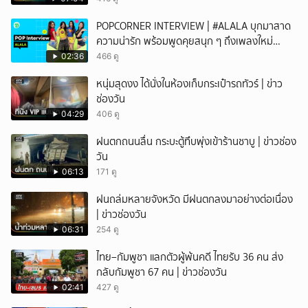
POPCORNER INTERVIEW | #ALALA บุกมาสาด
ความน่ารัก พร้อมพูดคุยสนุก ๆ ถึงเพลงใหม่
'ON&OFF'
02:36
466 ดู
หนุ่มสุดงง ได้นั่งในห้องเก็บกระเป๋ารถทัวร์ | ข่าว
ช่องวัน
04:29
406 ดู
ฝนตกถนนลื่น กระบะตู้ทึบพุ่งเข้าร้านชาบู | ข่าวช่อง
วัน
06:13
171 ดู
ฝนถล่มหลายจังหวัด มีฝนตกลงมาอย่างต่อเนื่อง
| ข่าวช่องวัน
06:31
254 ดู
ไทย–กัมพูชา แลกตัวผู้พ้นคดี ไทยรับ 36 คน ส่ง
กลับกัมพูชา 67 คน | ข่าวช่องวัน
02:41
427 ดู