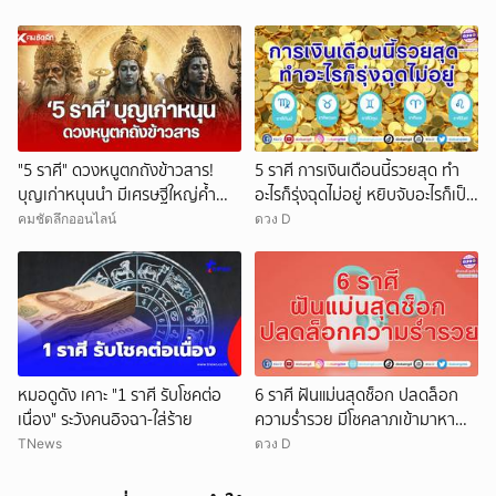
"5 ราศี" ดวงหนูตกถังข้าวสาร!
5 ราศี การเงินเดือนนี้รวยสุด ทำ
บุญเก่าหนุนนำ มีเศรษฐีใหญ่ค้ำ
อะไรก็รุ่งฉุดไม่อยู่ หยิบจับอะไรก็เป็น
ดวง
เงินเป็นทอง
คมชัดลึกออนไลน์
ดวง D
หมอดูดัง เคาะ "1 ราศี รับโชคต่อ
6 ราศี ฝันแม่นสุดช็อก ปลดล็อก
เนื่อง" ระวังคนอิจฉา-ใส่ร้าย
ความร่ำรวย มีโชคลาภเข้ามาหา
ดวงฝันพารวย
TNews
ดวง D