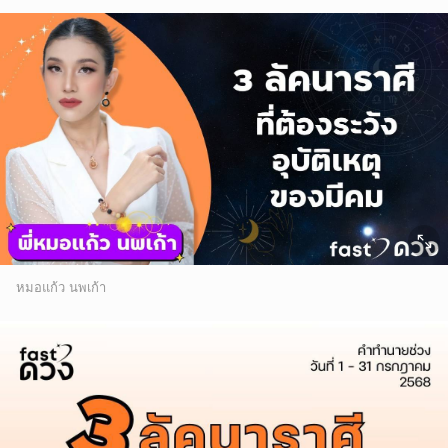
หมอแก้ว นพเก้า