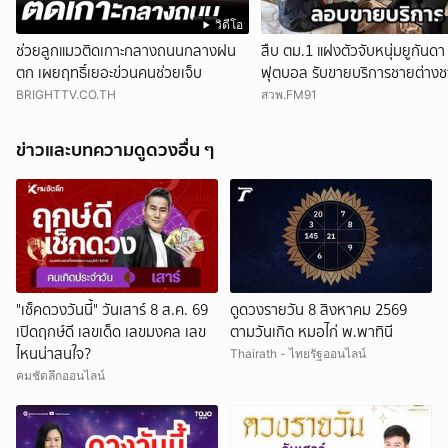
วิดีโอ
ช่วยลูกแมวติดเกาะกลางถนนกลางฝน
สืบ ตม.1 แฝงตัวจับหนุ่มยูกันดา
ตก เผยฤทธิ์เยอะข่วนคนช่วยเจ็บ
ฟุตบอล รับขายบริการชายต่างชา
แอปหาคู่ พบอยู่เกินกำหนดอนุ
BRIGHTTV.CO.TH
สวพ.FM91
ข่าวและบทความดูดวงอื่น ๆ
"เช็คดวงวันนี้" วันเสาร์ 8 ส.ค. 69
ดูดวงรายวัน 8 สิงหาคม 2569
เปิดฤกษ์ดี เลขเด็ด เลขมงคล เลข
ตามวันเกิด หมอไก่ พ.พาทินี
ไหนน่าสนใจ?
Thairath - ไทยรัฐออนไลน์
คมชัดลึกออนไลน์