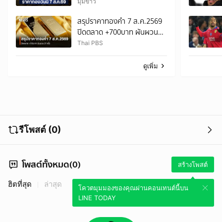
มุมข่าว
สรุปราคาทองคำ 7 ส.ค.2569
ปิดตลาด +700บาท ผันผวน
27 ครั้ง
Thai PBS
ดูเพิ่ม
รีโพสต์ (0)
โพสต์ทั้งหมด(0)
สร้างโพสต์
ฮิตที่สุด
ล่าสุด
โควตมุมมองของคุณผ่านคอนเทนต์นี้บน
LINE TODAY