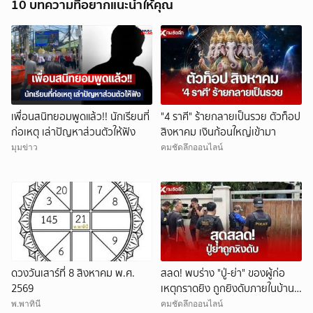
10 บทความที่อยากแนะนำให้คุณ
เพื่อนสนิทยอมพูดแล้ว!! นักเรียนที่
"4 ราศี" ร้ายกลายเป็นรวย ตัวท็อป
ก่อเหตุ เล่าปัญหาส่วนตัวให้ฟัง
สิงหาคม เงินก้อนใหญ่เข้ามา
มุมข่าว
คมชัดลึกออนไลน์
ดวงวันเสาร์ที่ 8 สิงหาคม พ.ศ.
สลด! พบร่าง "ปู่-ย่า" ของผู้ก่อ
2569
เหตุกราดยิง ถูกยิงดับภายในบ้าน
พัก
พ.พาทินี
คมชัดลึกออนไลน์