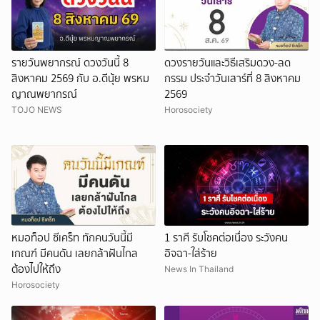
รายวันพยากรณ์ ดวงวันนี้ 8
ดวงรายวันและวิธีเสริมดวง-ลด
สิงหาคม 2569 กับ อ.ดีนุ้ย พรหม
กรรม ประจำวันเสาร์ที่ 8 สิงหาคม
ญาณพยากรณ์
2569
TOJO NEWS
Horosociety
หมอท็อป ซีเคร็ท ทักคนวันนี้มี
1 ราศี รับโชคต่อเนื่อง ระวังคน
เกณฑ์ มีคนดัน เลยกล้าฝันไกล
อิจฉา-ใส่ร้าย
ต้องไปให้ถึง
News In Thailand
Horosociety