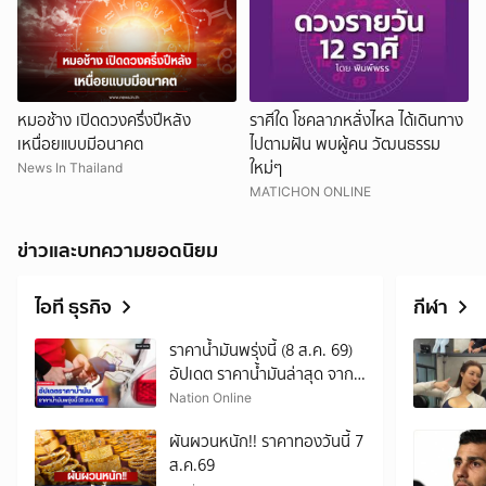
หมอช้าง เปิดดวงครึ่งปีหลัง
ราศีใด โชคลาภหลั่งไหล ได้เดินทาง
เหนื่อยแบบมีอนาคต
ไปตามฝัน พบผู้คน วัฒนธรรม
ใหม่ๆ
News In Thailand
MATICHON ONLINE
ข่าวและบทความยอดนิยม
ไอที ธุรกิจ
กีฬา
ราคาน้ำมันพรุ่งนี้ (8 ส.ค. 69)
อัปเดต ราคาน้ำมันล่าสุด จาก
ปั๊มใหญ่
Nation Online
ผันผวนหนัก!! ราคาทองวันนี้ 7
ส.ค.69