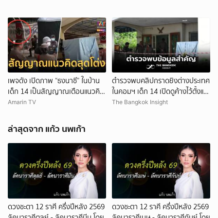
ยกเลิก
เพจดัง เปิดภาพ “ธงนาซี” ในบ้าน
ตำรวจพบคลิปกราดยิงต่างประเทศ
เด็ก 14 เป็นสัญญาณเตือนแนวคิด
ในคอมฯ เด็ก 14 เปิดดูค้างไว้ตั้งแต่
สุดโต่ง
วันที่ 30 ก.ค.
Amarin TV
The Bangkok Insight
ล่าสุดจาก แก้ว นพเก้า
ดวงชะตา 12 ราศี ครึ่งปีหลัง 2569
ดวงชะตา 12 ราศี ครึ่งปีหลัง 2569
ลัคนาราศีตุลย์ - ลัคนาราศีมีน โดย
ลัคนาราศีเมษ - ลัคนาราศีกันย์ โดย