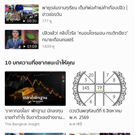
พายุถล่มงานทุเรียน เต็นท์พ่อค้าแม่ค้าเกือบปลิว |
ข่าวช่องวัน
06:20
777 ดู
ปลิวแล้ว! คลิปไวรัล “หมอนโดเรมอน-กระติกเขียว”
ทนายเตือนคนแชร์
01:09
1,839 ดู
10 บทความที่อยากแนะนำให้คุณ
‘ราคาทองโลก’ พักฐาน! นักลงทุน
ดวงวันพฤหัสบดีที่ 6 สิงหาคม
ขายทำกำไร จับตาตัวเลขจ้างงาน
พ.ศ. 2569
สหรัฐ
The Bangkok Insight
พ.พาทินี