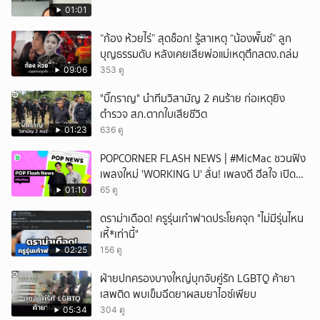
01:01
“ก้อง ห้วยไร่” สุดช็อก! รู้สาเหตุ “น้องพั๊นซ์“ ลูก
บุญธรรมดับ หลังเคยเสียพ่อแม่เหตุตึกสตง.ถล่ม
09:06
353 ดู
"บิ๊กราญ" นำทีมวิสามัญ 2 คนร้าย ก่อเหตุยิง
ตำรวจ สภ.ตากใบเสียชีวิต
01:23
636 ดู
POPCORNER FLASH NEWS | #MicMac ชวนฟัง
เพลงใหม่ 'WORKING U' ลั่น! เพลงดี ฮีลใจ เปิด
ฟังได้ทุกสถานการณ์
01:10
65 ดู
ดราม่าเดือด! ครูรุ่นเก๋าฟาดประโยคจุก "ไม่มีรุ่นไหน
เหี้*เท่านี้"
02:25
156 ดู
ฝ่ายปกครองบางใหญ่บุกจับคู่รัก LGBTQ ค้ายา
เสพติด พบเข็มฉีดยาผสมยาไอซ์เพียบ
05:34
304 ดู