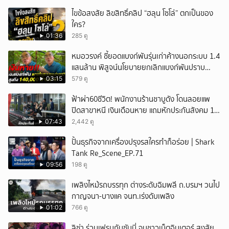
ไขข้อสงสัย ลิขสิทธิ์คลิป “ฮลุน โซโล่” ตกเป็นของ
ใคร?
01:36
285 ดู
หมอวรงค์ ชี้ยอดแบงก์พันรุ่นเก่าค้างนอกระบบ 1.4
แสนล้าน พิสูจน์นโยบายยกเลิกแบงก์พันปราบ
ธุรกิจสีเทา
03:15
579 ดู
ฟ้าผ่า60ชีวิต! พนักงานร้านชาบูดัง โดนลอยแพ
ปิดสาขาหนี เงินเดือนหาย แถมหักประกันสังคม 11
เดือนแต่ไม่ส่ง?
07:43
2,442 ดู
ปั้นธุรกิจจากเครื่องปรุงรสใครทำก็อร่อย | Shark
Tank Re_Scene_EP.71
09:56
198 ดู
เพลิงไหม้รถบรรทุก ต่างระดับฉิมพลี ถ.บรมฯ วนไป
กาญจนา-บางแค จนท.เร่งดับเพลิง
01:02
766 ดู
ลิซ่า ร่วมเฟรมกับซันนี่ จนชาวเน็ตอินเตอร์ สงสัย