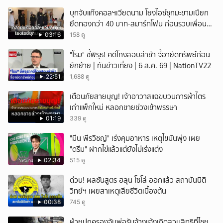
บุกจับแก๊งคอลฯเวียดนาม โยงไอซ์ซุกมะขามเปียก
ยึดทองกว่า 40 บาท-สมาร์ทโฟน ก่อนรวบเพื่อน
ร่วมทีมหอบเงิน 1.5 แสนติดสินบนคาโรงพัก
03:16
158 ดู
"โรม" ชี้พิรุธ! คดีโกงสอบล่าช้า จี้อายัดทรัพย์ก่อน
ยักย้าย | ทันข่าวเที่ยง | 6 ส.ค. 69 | NationTV22
22:51
1,688 ดู
เตือนภัยสายบุญ! เจ้าอาวาสแฉขบวนการผ้าไตร
เก่าแพ็กใหม่ หลอกขายช่วงเข้าพรรษา
01:19
339 ดู
"มีน พีรวิชญ์" เร่งคุมอาหาร เหตุไขมันพุ่ง เผย
"ดรีม" ฝากไข่แล้วแต่ยังไม่เร่งแต่ง
02:34
515 ดู
ด่วน! ผลชันสูตร ฮลุน โซโล่ ออกแล้ว สถาบันนิติ
วิทย์ฯ เผยสาเหตุเสียชีวิตเบื้องต้น
00:38
745 ดู
ฝ่ายปกครองจับพ่อรับจ้างแจ้งเกิดสวมสิทธิที่ไชย