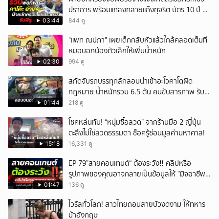
ปราการ พร้อมแถลงทลายแก๊งทุจริต บัตร 10 ปี ที่
แม่สอด
03:44
844 ดู
"แพท ณปภา" เผยเด็กกลับหัวแล้วใกล้คลอดเต็มที
หมอบอกน้องตัวเล็กให้เพิ่มน้ำหนัก
02:30
994 ดู
สกัดจับรถบรรทุกลักลอบนำเข้าอะโวคาโดผิด
กฎหมาย น้ำหนักรวม 6.5 ตัน คนขับสารภาพ รับ
ค่าจ้างเที่ยวละ 5,000 บาท
01:44
218 ดู
โชคหล่นทับ! “หนุ่มซื้อลวด” จากร้านมือ 2 ญี่ปุ่น
ตะลึงไม่ใช่ลวดธรรมดา ช็อครู้ซ่อนมูลค่ามหาศาล!
15:18
16,331 ดู
EP 79”สายคอนเทนต์“ ต้องระวัง‼️ คลิปหรือ
รูปภาพของคุณอาจกลายเป็นข้อมูลให้ ”มิจฉาชีพ“
นำไปใช้ได้
01:47
136 ดู
ไวรัลทั่วโลก! สาวไทยถอนสายบัวงดงาม ให้ทหาร
ม้าอังกฤษ