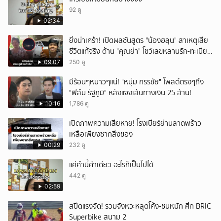
92 ดู
02:34
ยิ่งน่าเศร้า! เปิดผลชันสูตร "น้องฮลุน" สาเหตุเสีย
ชีวิตแท้จริง ด้าน "คุณย่า" โชว์เลขหลานรัก-ทะเบียน
รถเคลื่อนร่าง!
09:07
250 ดู
มีร้อนๆหนาวๆแน่! "หนุ่ม กรรชัย" โพสต์ตรงๆถึง
"ฟิล์ม รัฐภูมิ" หลังแจงเส้นทางเงิน 25 ล้าน!
10:16
1,786 ดู
เปิดภาพความเสียหาย! โรงเบียร์ย่านลาดพร้าว
เหลือเพียงซากสิ่งของ
00:29
232 ดู
แค่คำนี้คำเดียว อะไรก็เป็นไปได้
442 ดู
02:59
สปีดแรงจัด! รวมจังหวะหลุดโค้ง-ชนหนัก ศึก BRIC
Superbike สนาม 2