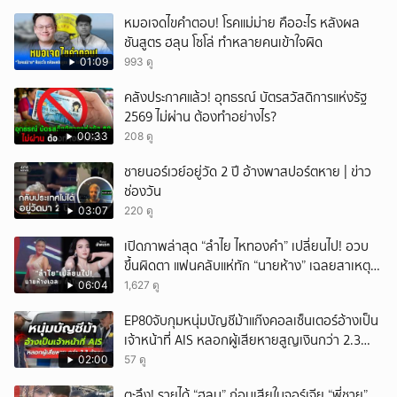
หมอเจดไขคำตอบ! โรคแม่ม่าย คืออะไร หลังผล
ชันสูตร ฮลุน โซโล่ ทำหลายคนเข้าใจผิด
01:09
993 ดู
คลังประกาศแล้ว! อุทธรณ์ บัตรสวัสดิการแห่งรัฐ
2569 ไม่ผ่าน ต้องทำอย่างไร?
00:33
208 ดู
ชายนอร์เวย์อยู่วัด 2 ปี อ้างพาสปอร์ตหาย | ข่าว
ช่องวัน
03:07
220 ดู
เปิดภาพล่าสุด “ลำไย ไหทองคำ” เปลี่ยนไป! อวบ
ขึ้นผิดตา แฟนคลับแห่ทัก “นายห้าง” เฉลยสาเหตุ
ชัด!
06:04
1,627 ดู
EP80จับกุมหนุ่มบัญชีม้าแก๊งคอลเซ็นเตอร์อ้างเป็น
เจ้าหน้าที่ AIS หลอกผู้เสียหายสูญเงินกว่า 2.3
ล้านบาท
02:00
57 ดู
ตะลึง! รายได้ “ฮลุน” ก่อนเสียในจอร์เจีย “พี่ชาย”