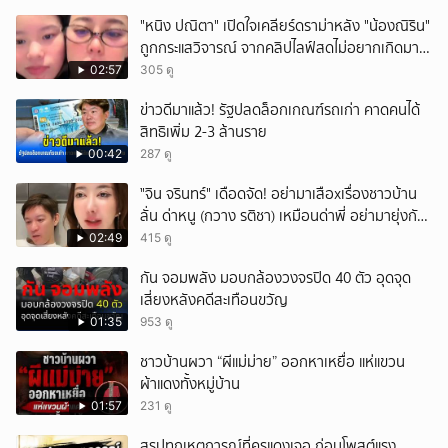
"หนิง ปณิตา" เปิดใจเคลียร์ดราม่าหลัง "น้องณิริน"
ถูกกระแสวิจารณ์ จากคลิปไลฟ์สดไม่อยากเกิดมา
หน้าเหมือนพ่อ
02:57
305 ดู
ข่าวดีมาแล้ว! รัฐปลดล็อกเกณฑ์รถเก่า คาดคนได้
สิทธิเพิ่ม 2-3 ล้านราย
00:42
287 ดู
ั่"จิน จรินทร์" เดือดจัด! อย่ามาเสือxเรื่องชาวบ้าน
ลั่น ด่าหนู (กวาง รติชา) เหมือนด่าพี่ อย่ามายุ่งกับ
คนของผม จบ!!!
02:49
415 ดู
กัน จอมพลัง มอบกล้องวงจรปิด 40 ตัว อุดจุด
เสี่ยงหลังคดีสะเทือนขวัญ
01:35
953 ดู
ชาวบ้านผวา “ผีแม่ม่าย” ออกหาเหยื่อ แห่แขวน
ผ้าแดงทั้งหมู่บ้าน
01:57
231 ดู
สรุปทุกเหตุการณ์ที่ครูแดงเจอ ก่อนโพสต์แรง