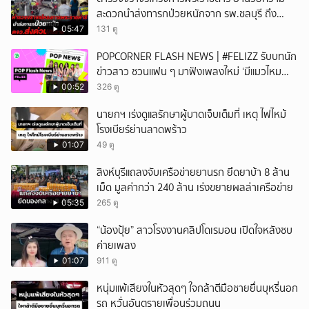
สะดวกนำส่งทารกป่วยหนักจาก รพ.ชลบุรี ถึง
รพ.ศิริราช
05:47
131 ดู
POPCORNER FLASH NEWS | #FELIZZ รับบทนัก
ข่าวสาว ชวนแฟน ๆ มาฟังเพลงใหม่ ‘มีแมวไหม
(Catch Me If You Can)’
00:52
326 ดู
นายกฯ เร่งดูแลรักษาผู้บาดเจ็บเต็มที่ เหตุ ไฟไหม้
โรงเบียร์ย่านลาดพร้าว
01:07
49 ดู
สิงห์บุรีแถลงจับเครือข่ายยานรก ยึดยาบ้า 8 ล้าน
เม็ด มูลค่ากว่า 240 ล้าน เร่งขยายผลล่าเครือข่าย
05:35
265 ดู
“น้องปุ้ย” สาวโรงงานคลิปโดเรมอน เปิดใจหลังซบ
ค่ายเพลง
01:07
911 ดู
หนุ่มแพ้เสียงในหัวสุดๆ ใจกล้าตีมือชายยื่นบุหรี่นอก
รถ หวั่นอันตรายเพื่อนร่วมถนน