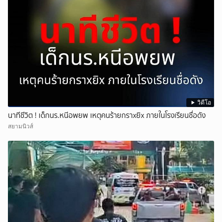
วิดีโอ
นาทีชีวิต ! เด็กนร.หนีอพยพ เหตุคนร้ายกราxยิx ภายในโรงเรียนชื่อดัง
สยามนิวส์