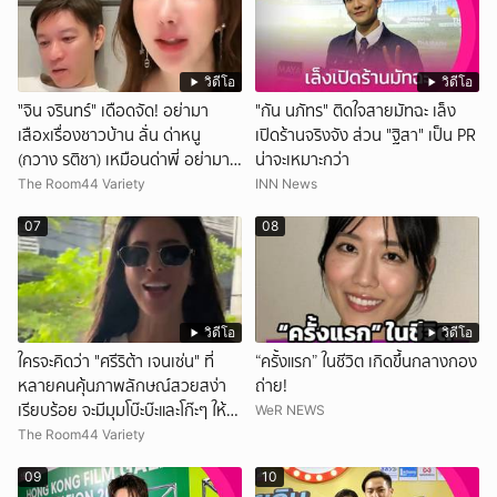
วิดีโอ
วิดีโอ
ั่"จิน จรินทร์" เดือดจัด! อย่ามา
"กัน นภัทร" ติดใจสายมัทฉะ เล็ง
เสือxเรื่องชาวบ้าน ลั่น ด่าหนู
เปิดร้านจริงจัง ส่วน "ฐิสา" เป็น PR
(กวาง รติชา) เหมือนด่าพี่ อย่ามา
น่าจะเหมาะกว่า
ยุ่งกับคนของผม จบ!!!
The Room44 Variety
INN News
07
08
วิดีโอ
วิดีโอ
ใครจะคิดว่า "ศรีริต้า เจนเซ่น" ที่
“ครั้งแรก” ในชีวิต เกิดขึ้นกลางกอง
หลายคนคุ้นภาพลักษณ์สวยสง่า
ถ่าย!
เรียบร้อย จะมีมุมโบ๊ะบ๊ะและโก๊ะๆ ให้ได้
WeR NEWS
อมยิ้มเหมือนกัน งานนี้ทำเอาแฟนๆ
The Room44 Variety
ทั้งเอ็นดูทั้งหัวเราะ
09
10