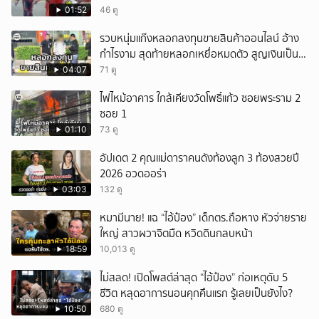
01:52
46 ดู
รวบหนุ่มแก๊งหลอกลงทุนขายสินค้าออนไลน์ อ้าง
กำไรงาม สุดท้ายหลอกเหยื่อหมดตัว สูญเงินเป็น
แสนบาท ยังให้การปฏิเสธ
04:07
71 ดู
ไฟไหม้อาคาร ใกล้เคียงวัดโพธิ์แก้ว ซอยพระราม 2
ซอย 1
01:10
73 ดู
อัปเดต 2 คุณแม่ดาราคนดังท้องลูก 3 ท้องสวยปี
2026 อวดออร่า
03:03
132 ดู
หมามีนาย! แฉ “ไอ้ป๋อง” เด็กตร.ถือหาง หัวจ่ายราย
ใหญ่ สาวผวาจิตมืด หวิดดินกลบหน้า
18:59
10,013 ดู
ไม่สลด! เปิดโพสต์ล่าสุด “ไอ้ป๋อง” ก่อเหตุดับ 5
ชีวิต หลุดอาการนอนคุกคืนแรก รู้เลยเป็นยังไง?
10:50
680 ดู