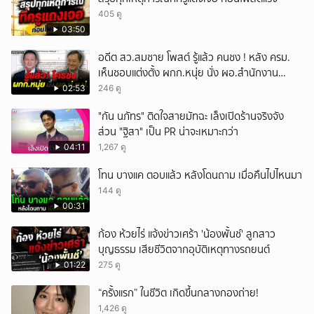
405 ดู
03:50
อดีต สว.สมชาย โพสต์ รู้แล้ว คนชง ! หลัง ครม.
เห็นชอบแต่งตั้ง ผกก.หนุ่ย นั่ง ผอ.สำนักงาน
ป.ย.ป.
02:53
246 ดู
"กัน นภัทร" ติดใจสายมัทฉะ เล็งเปิดร้านจริงจัง
ส่วน "ฐิสา" เป็น PR น่าจะเหมาะกว่า
04:11
1,267 ดู
โทน บางแค ตอบแล้ว หลังโดนถาม เมื่อคืนไปไหนมา
144 ดู
00:31
ก้อง ห้วยไร่ แจ้งข่าวเศร้า 'น้องพั้นช์' ลูกสาว
บุญธรรม เสียชีวิตจากอุบัติเหตุทางรถยนต์
01:22
275 ดู
“ครั้งแรก” ในชีวิต เกิดขึ้นกลางกองถ่าย!
1,426 ดู