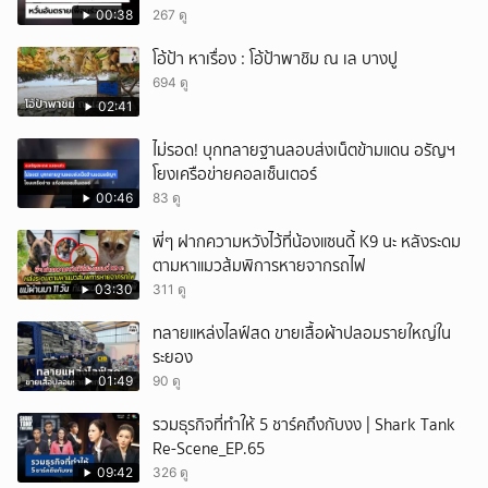
00:38
267 ดู
โอ้ป้า หาเรื่อง : โอ้ป้าพาชิม ณ เล บางปู
694 ดู
02:41
ไม่รอด! บุกทลายฐานลอบส่งเน็ตข้ามแดน อรัญฯ
โยงเครือข่ายคอลเซ็นเตอร์
00:46
83 ดู
พี่ๆ ฝากความหวังไว้ที่น้องแซนดี้ K9 นะ หลังระดม
ตามหาแมวส้มพิการหายจากรถไฟ
03:30
311 ดู
ทลายแหล่งไลฟ์สด ขายเสื้อผ้าปลอมรายใหญ่ใน
ระยอง
01:49
90 ดู
รวมธุรกิจที่ทำให้ 5 ชาร์คถึงกับงง | Shark Tank
Re-Scene_EP.65
09:42
326 ดู