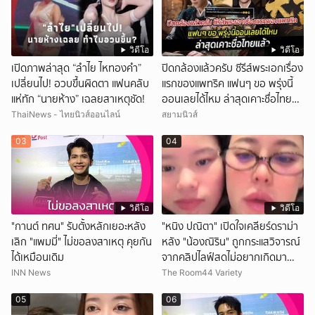
วิดีโอ
วิดีโอ
เปิดภาพล่าสุด “ลำไย ไหทองคำ”
ปิดกล้องแล้วครับ ซีรีส์พระเอกเรื่อง
เปลี่ยนไป! อวบขึ้นผิดตา แฟนคลับ
แรกของแพทริค แฟนๆ ขอ พรุ่งนี้
แห่ทัก “นายห้าง” เฉลยสาเหตุชัด!
ออนเลยได้ไหม ล่าสุดเคาะชื่อไทย
แล้ว
ThaiNews - ไทยนิวส์ออนไลน์
สยามนิวส์
03
04
วิดีโอ
วิดีโอ
"กานต์ ทศน" รับตั้งหลักเยอะหลัง
"หนิง ปณิตา" เปิดใจเคลียร์ดราม่า
เลิก "แพมมี่" ไม่ขอลงสาเหตุ คุยกัน
หลัง "น้องณิริน" ถูกกระแสวิจารณ์
ได้เหมือนเดิม
จากคลิปไลฟ์สดไม่อยากเกิดมา
หน้าเหมือนพ่อ
INN News
The Room44 Variety
05
06