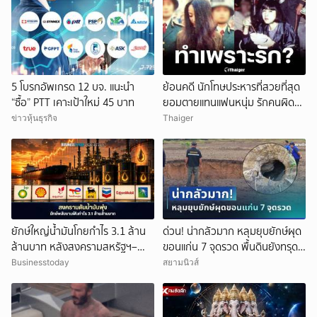
5 โบรกอัพเกรด 12 บจ. แนะนำ
ย้อนคดี นักโทษประหารที่สวยที่สุด
“ซื้อ” PTT เคาะเป้าใหม่ 45 บาท
ยอมตายแทนแฟนหนุ่ม รักคนผิด
ชีวิตดิ่งเหว
ข่าวหุ้นธุรกิจ
Thaiger
ยักษ์ใหญ่น้ำมันโกยกำไร 3.1 ล้าน
ด่วน! น่ากลัวมาก หลุมยุบยักษ์ผุด
ล้านบาท หลังสงครามสหรัฐฯ–
ขอนแก่น 7 จุดรวด พื้นดินยังทรุด
อิหร่านดันราคาพลังงานพุ่ง
ไม่หยุด ชาวบ้านผวาหนัก
Businesstoday
สยามนิวส์