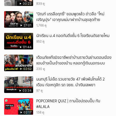
00:23
839 ดู
"บิณฑ์ บรรลือฤทธิ์" ยอมพูดแล้ว ข่าวลือ "ใหม่
เจริญปุระ" เอาคุณแม่มาฝากบ้านสุขสุดท้าย
27:01
1,766 ดู
นักเรียน ม.4 กอดกันดิ่งชั้น 6 โรงเรียนดังสายไหม
952 ดู
01:44
เตือนภัยแก๊งมิจฉาชีพเช่าบ้านรายวันย่านดอนเมือง
แอบอ้างเป็นเจ้าของบ้าน หลอกกู้เงินนอกระบบ
02:52
230 ดู
นนทบุรี ไม่เข็ด รวบชายวัย 47 เพิ่งพ้นโทษได้ 2
เดือน ก่อเหตุลัก รถ จยย. นำเงินเสพยา
03:34
97 ดู
POPCORNER QUIZ | ถามป็อปตอบปั๊บ กับ
#ALALA
02:17
158 ดู