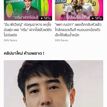
วิดีโอ
วิดีโอ
"มีน พีรวิชญ์" เร่งคุมอาหาร เหตุไข
"แพท ณปภา" เผยเด็กกลับหัวแล้ว
มันพุ่ง เผย "ดรีม" ฝากไข่แล้วแต่ยัง
ใกล้คลอดเต็มที หมอบอกน้องตัว
ไม่เร่งแต่ง
เล็กให้เพิ่มน้ำหนัก
INN News
INN News
คลิปมาใหม่ ห้ามพลาด !