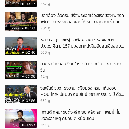
03:27
352 ดู
ปิดกล้องแล้วครับ ซีรีส์พระเอกเรื่องแรกของแพทริค
แฟนๆ ขอ พรุ่งนี้ออนเลยได้ไหม ล่าสุดเคาะชื่อไทย
แล้ว
03:00
364 ดู
พล.ต.อ.สุรเชชษฐ์ จ่อฟ้อง เลขาฯ-รองเลขาฯ
ป.ป.ช. ผิด ม.157 ปมออกหนังสือสับสนเอื้อสอบ
คดีซ้ำซ้อน
02:46
506 ดู
ตามหา "เด็กอเมริกัน" หายตัวจากบ้าน | ข่าวช่อง
วัน
03:09
42 ดู
จุลพันธ์ รมว.แรงงาน เตรียมชง ครม. เห็นชอบ
MOU ไทย-เมียนมา ฉบับใหม่ ขยายกรอบ 5 ปี ดึง
แรงงานเข้าระบบ
02:56
632 ดู
"กานต์ ทศน" รับตั้งหลักเยอะหลังเลิก "แพมมี่" ไม่
ขอลงสาเหตุ คุยกันได้เหมือนเดิม
02:53
262 ดู