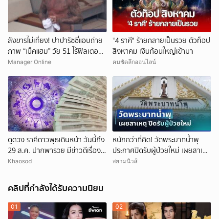
สังขารไม่เที่ยง! ปาปารัซซี่แอบถ่าย
"4 ราศี" ร้ายกลายเป็นรวย ตัวท็อป
ภาพ “เบ็คแฮม” วัย 51 ไร้ฟิลเตอร์
สิงหาคม เงินก้อนใหญ่เข้ามา
เผยให้เห็นผมบาง-ศีรษะล้าน
Manager Online
คมชัดลึกออนไลน์
ดูดวง ราศีดาวพุธเดินหน้า วันนี้ถึง
หนักกว่าที่คิด! วัดพระบาทน้ำพุ
29 ส.ค. ปากพารวย มีข่าวดีเรื่อง
ประกาศปิดรับผู้ป่วยใหม่ เผยสาเหตุ
เงิน-ค้าขาย
สุดสะเทือนใจ
Khaosod
สยามนิวส์
คลิปที่กำลังได้รับความนิยม
01
02