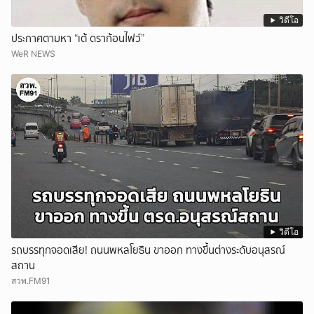
วิดีโอ
ประกาศตามหา “เต้ ดราก้อนไฟว์”
WeR NEWS
วิดีโอ
รถบรรทุกจอดเสีย! ถนนพหลโยธิน ขาออก ทางขึ้นต่างระดับอนุสรณ์
สถาน
สวพ.FM91