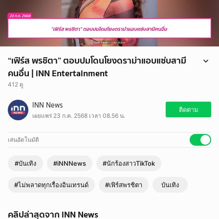
“เฟิร์ส พรชิตา” ตอบปมโดนโยงดราม่าแอบแซ่บสามี
คนอื่น | iNN Entertainment
412 ดู
“เฟิร์ส พรชิตา” เผยรอทุกอย่างชัดเจน จะออกมาพูดทีเดียว อัปเดตสภาพ
INN News
จิตใจยังไม่ดี ปมโดนโยงแอบแซ่บสามีคนอื่น
ติดตาม
เผยแพร่ 23 ก.ค. 2568 เวลา 08.56 น.
ซึ่งล่าสุดทางด้านข่าวสดได้ต่อสายตรงไปถามไถ่เรื่องราวที่เกิดขึ้น โดยสาว
“เฟิร์ส” ได้เผยว่า ตนเห็นข่าวตั้งแต่เมื่อวานแล้ว แต่ที่ยังไม่ให้ออกมา
สัมภาษณ์เพราะว่าบางเรื่องยังไม่ตรงกับตน ตอนนี้ก็กำลังเคลียร์ลำดับ
เล่นอัตโนมัติ
เหตุการณ์อยู่ เพราะถ้าให้สัมภาษณ์ต้องจบเลย ยืนยันว่ารอให้ทุกอย่างมัน
ชัดเจน แล้วจะออกมาพูดทีเดียว ส่วนด้านสภาพจิตใจตอนนี้ก็ยอมรับว่ายังไม่
#บันเทิง
#iNNNews
#นักร้องสาวTikTok
ดี เพราะตนไม่เคยเจอเหตุการณ์แบบนี้ ไม่เคยโดนดราม่าหนักขนาดนี้ เลย
รู้สึกยังทำตัวไม่ถูก แต่ก็ได้มีทางผู้ใหญ่โทรมาให้กำลังใจบ้าง
#ไม่พลาดทุกเรื่องอินเทรนด์
#เฟิร์สพรชิตา
บันเทิง
คลิปล่าสุดจาก INN News