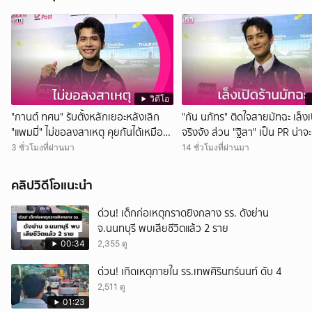
วิดีโอ
"กานต์ ทศน" รับตั้งหลักเยอะหลังเลิก
"กัน นภัทร" ติดใจสายมัทฉะ เล็งเ
"แพมมี่" ไม่ขอลงสาเหตุ คุยกันได้เหมือน
จริงจัง ส่วน "ฐิสา" เป็น PR น่าจ
เดิม
กว่า
3 ชั่วโมงที่ผ่านมา
14 ชั่วโมงที่ผ่านมา
คลิปวิดีโอแนะนำ
ด่วน! เด็กก่อเหตุกราดยิงกลาง รร. ดังย่าน
จ.นนทบุรี พบเสียชีวิตแล้ว 2 ราย
00:34
2,355 ดู
ด่วน! เกิดเหตุภายใน รร.เทพศิรินทร์นนท์ ดับ 4
2,511 ดู
01:23