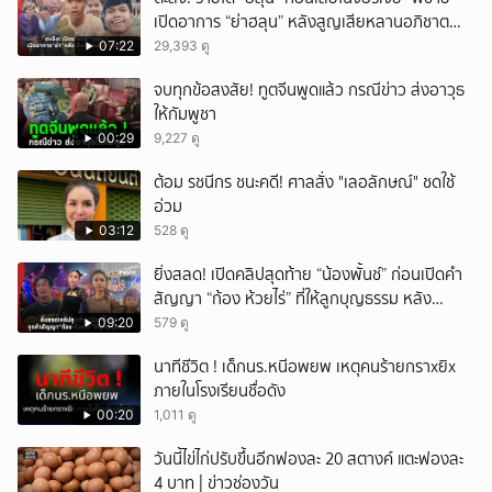
เปิดอาการ “ย่าฮลุน” หลังสูญเสียหลานอภิชาต
บุตร!
07:22
29,393 ดู
จบทุกข้อสงสัย! ทูตจีนพูดแล้ว กรณีข่าว ส่งอาวุธ
ให้กัมพูชา
00:29
9,227 ดู
ต้อม รชนีกร ชนะคดี! ศาลสั่ง "เลอลักษณ์" ชดใช้
อ่วม
03:12
528 ดู
ยิ่งสลด! เปิดคลิปสุดท้าย “น้องพั้นช์” ก่อนเปิดคำ
สัญญา “ก้อง ห้วยไร่” ที่ให้ลูกบุญธรรม หลัง
ลาโลก!
09:20
579 ดู
นาทีชีวิต ! เด็กนร.หนีอพยพ เหตุคนร้ายกราxยิx
ภายในโรงเรียนชื่อดัง
00:20
1,011 ดู
วันนี้ไข่ไก่ปรับขึ้นอีกฟองละ 20 สตางค์ แตะฟองละ
4 บาท | ข่าวช่องวัน