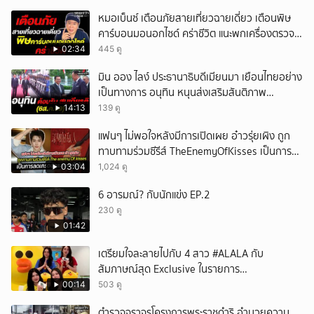
หมอเบ็นซ์ เตือนภัยสายเที่ยวฉายเดี่ยว เตือนพิษ
คาร์บอนมอนอกไซด์ คร่าชีวิต แนะพกเครื่องตรวจ
วัดติดตัว
02:34
445 ดู
มิน ออง ไลง์ ประธานาธิบดีเมียนมา เยือนไทยอย่าง
เป็นทางการ อนุทิน หนุนส่งเสริมสันติภาพ
เสถียรภาพชายแดน
14:13
139 ดู
แฟนๆ ไม่พอใจหลังมีการเปิดเผย อ๋าวรุ่ยเผิง ถูก
ทาบทามร่วมซีรีส์ TheEnemyOfKisses เป็นการ
ลดเกรดนักแสดงหรือไม่
03:04
1,024 ดู
6 อารมณ์? กับนักแข่ง EP.2
230 ดู
01:42
เตรียมใจละลายไปกับ 4 สาว #ALALA กับ
สัมภาษณ์สุด Exclusive ในรายการ
#POPCORNER เร็ว ๆ นี้ที่ #LINETODAYPOP
00:14
503 ดู
ตำรวจจราจรโครงการพระราชดำริ อำนวยความ