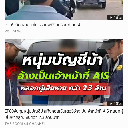
วิดีโอ
ด่วน! เกิดเหตุภายใน รร.เทพศิรินทร์นนท์ ดับ 4
WeR NEWS
วิดีโอ
EP80จับกุมหนุ่มบัญชีม้าแก๊งคอลเซ็นเตอร์อ้างเป็นเจ้าหน้าที่ AIS หลอกผู้
เสียหายสูญเงินกว่า 2.3 ล้านบาท
THE ROOM 44 CHANNEL