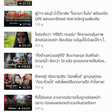
01:13
ผู้ว่าฯ ชลบุรี นำไว้อาลัย "ไดอานา-โรมัน" พร้อมเปิด
GPR สแกนเขาชีจรรย์ เร่งหาหลักฐานเพิ่มเติม
01:16
133 ดู
ใครจะคิดว่า "ศรีริต้า เจนเซ่น" ที่หลายคนคุ้นภาพ
ลักษณ์สวยสง่า เรียบร้อย จะมีมุมโบ๊ะบ๊ะและโก๊ะๆ ให้
ได้อมยิ้มเหมือนกัน งานนี้ทำเอาแฟนๆ ทั้งเอ็นดูทั้ง
00:25
537 ดู
หัวเราะ
"ทั้งตำบลรวมอยู่ที่นี่" สืบบางละมุง จับแก๊งล่า
มิเตอร์น้ำ งัดกว่า 50 หลัง ซุกของกลางเต็มห้อง
สารภาพขายหาเงินซื้อยา จ.ชลบุรี
04:43
193 ดู
ยิ่งหดหู่! เปิดอายุจริง “น้องพั๊นซ์“ ลูกบุญธรรม
“ก้อง ห้วยไร่” หลังโพสต์ช็อกกลางดึก ทำใจหาย!
10:30
707 ดู
ทิ้งได้ลงคอ! ลาบราดอร์บาดเจ็บถูกปล่อยหน้า
ตลาด ก่อนคนแปลกหน้ารวมเงินช่วยรักษา
04:00
341 ดู