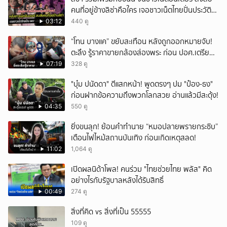
คนที่อยู่ข้างลิซ่าคือใคร เจอชาวเน็ตไทยปั่นประวัติ
ยกเลิก
ชายคนนี้ไม่ธรรมดา
03:12
440 ดู
“โทน บางแค” ขยับสะเทือน หลังถูกออกหมายจับ!
ตะลึง รู้ราคาขายกล้องส่องพระ ก่อน ปอศ.เตรียม
บุกรวบ?
07:19
328 ดู
"บุ๋ม ปนัดดา" ตีแสกหน้า! พูดตรงๆ ปม "ป๋อง-ธง"
ก่อนฝากข้อความถึงพวกโลกสวย อ่านแล้วมีสะดุ้ง!
04:35
550 ดู
ยิ่งขนลุก! ย้อนคำทำนาย “หมอปลายพรายกระซิบ”
เตือนไฟไหม้สถานบันเทิง ก่อนเกิดเหตุสลด!
11:02
1,064 ดู
เปิดผลนิด้าโพล! คนร่วม "ไทยช่วยไทย พลัส" คิด
อย่างไรกับรัฐบาลหลังได้รับสิทธิ์
00:49
274 ดู
สิ่งที่คิด vs สิ่งที่เป็น 55555
109 ดู