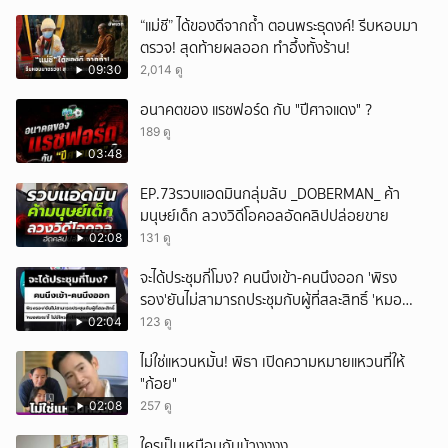
“แม่ชี” ได้ของดีจากถ้ำ ตอนพระธุดงค์! รีบหอบมา
ตรวจ! สุดท้ายผลออก ทำอึ้งทั้งร้าน!
09:30
2,014 ดู
อนาคตของ แรชฟอร์ด กับ "ปีศาจแดง" ?
189 ดู
03:48
EP.73รวบแอดมินกลุ่มลับ _DOBERMAN_ ค้า
มนุษย์เด็ก ลวงวิดีโอคอลอัดคลิปปล่อยขาย
02:08
131 ดู
จะได้ประชุมกี่โมง? คนนึงเข้า-คนนึงออก 'พิรง
รอง'ยันไม่สามารถประชุมกับผู้ที่สละสิทธิ์ 'หมอ
สรณ'ชี้ ไม่มีใครสั่งให้ผมหยุดปฏิบัติหน้าที่
02:04
123 ดู
ไม่ใช่แหวนหมั้น! พิธา เปิดความหมายแหวนที่ให้
"ก้อย"
02:08
257 ดู
ใครเป็นเหมือนกันบ้างงงง