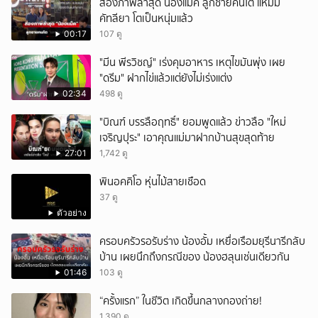
ส่องภาพล่าสุด น้องแม็ค ลูกชายคนโต แหม่ม
คัทลียา โตเป็นหนุ่มแล้ว
00:17
107 ดู
"มีน พีรวิชญ์" เร่งคุมอาหาร เหตุไขมันพุ่ง เผย
"ดรีม" ฝากไข่แล้วแต่ยังไม่เร่งแต่ง
02:34
498 ดู
"บิณฑ์ บรรลือฤทธิ์" ยอมพูดแล้ว ข่าวลือ "ใหม่
เจริญปุระ" เอาคุณแม่มาฝากบ้านสุขสุดท้าย
27:01
1,742 ดู
พินอคคิโอ หุ่นไม้สายเชือด
37 ดู
ตัวอย่าง
ครอบครัวรอรับร่าง น้องอั้ม เหยื่อเรือมยุรีนารีกลับ
บ้าน เผยนึกถึงกรณีของ น้องฮลุนเช่นเดียวกัน
01:46
103 ดู
“ครั้งแรก” ในชีวิต เกิดขึ้นกลางกองถ่าย!
1,390 ดู