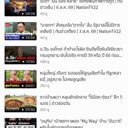
จับตา "มิน อ่อง หล่าย" ใช้ไทยฟื้นภาพการทูต | ทัน
ข่าวเย็น | 6 ส.ค. 69 | NationTV22
09:38
49 ดู
"นายกฯ" สั่งคุมเข้ม"ตากใบ" ลั่น รัฐบาลนี้ไม่มีการ
เคลียร์! | ทันข่าวเที่ยง | 3 ส.ค. 69 | NationTV22
14:54
48 ดู
อ.วีระ ขอโทษ! ถ้าทำอะไรผิด ยินดีแก้ไขยินดีเยียวยา
กรมอุทยาน ยันไปจริง คาดปี 59 หรือ ปี 60 ก่อน
ปิดให้พัก
12:50
488 ดู
หนุ่มใหญ่ เดือด! รบเขมรให้สูญเสียทำไม ทีลูกหลา
ยมึ_อยู่สบาย ไม่เคยสูญเสีย
03:01
283 ดู
ชาวบ้านผวา หลุมยักษ์กลาง "ไร่อ้อย-ทุ่งนา" ลึก 5
เมตร | ข่าวช่องวัน
03:52
560 ดู
"อนุทิน" เป่าแซกฯ เพลง "My Way" ด้าน "อันวาร์"
หยิบไมค์กอดคอร้องเพลง