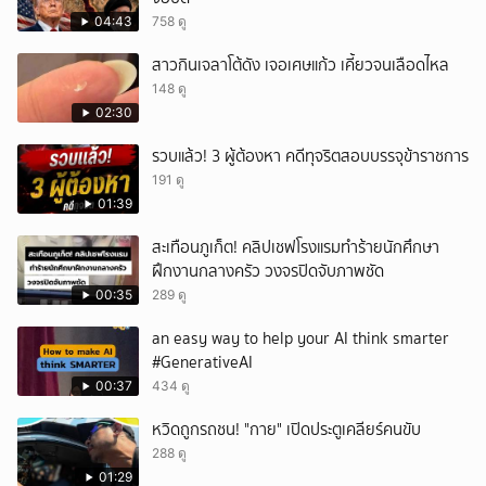
04:43
758 ดู
สาวกินเจลาโต้ดัง เจอเศษแก้ว เคี้ยวจนเลือดไหล
148 ดู
02:30
รวบแล้ว! 3 ผู้ต้องหา คดีทุจริตสอบบรรจุข้าราชการ
191 ดู
01:39
สะเทือนภูเก็ต! คลิปเชฟโรงแรมทำร้ายนักศึกษา
ฝึกงานกลางครัว วงจรปิดจับภาพชัด
00:35
289 ดู
an easy way to help your AI think smarter
#GenerativeAI
00:37
434 ดู
หวิดถูกรถชน! "กาย" เปิดประตูเคลียร์คนขับ
288 ดู
01:29