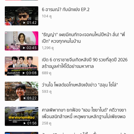
6 อารมณ์? กับนักแข่ง EP.2
104 ดู
01:42
"ธัญญ่า" เผยมีคนทักจะเจอคนใหม่ปีหน้า ลั่น! "พี่
เป๊ก" หวงทุกคนในบ้าน
02:45
1,296 ดู
เปิด 6 ดาราชายจีนเกิดหลังปี 90 รวยที่สุดปี 2026
สร้างมูลค่าให้ได้อย่างมหาศาล
03:08
689 ดู
ว่านไฉ โพสต์ขอโทษหลังแจ้งข่าว "ฮลุน โซโล่"
593 ดู
01:22
ศาลพิพากษา ยกฟ้อง "แอม ไซยาไนด์" คดีวางยา
เพื่อนสนิทล้างหนี้ เหตุพยานหลักฐานไม่เพียงพอ
01:56
258 ดู