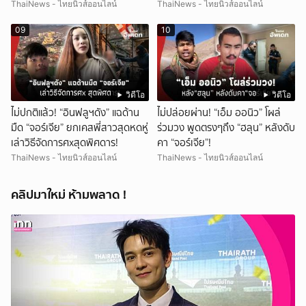
รถเคลื่อนร่าง!
ThaiNews - ไทยนิวส์ออนไลน์
ThaiNews - ไทยนิวส์ออนไลน์
09
10
วิดีโอ
วิดีโอ
ไม่ปกติแล้ว! “อินฟลูฯดัง” แฉด้าน
ไม่ปล่อยผ่าน! “เอ็ม ออนิว” โผล่
มืด “จอร์เจีย” ยกเคสพี่สาวสุดหดหู่
ร่วมวง พูดตรงๆถึง “ฮลุน” หลังดับ
เล่าวิธีจัดการศxสุดพิศดาร!
คา “จอร์เจีย”!
ThaiNews - ไทยนิวส์ออนไลน์
ThaiNews - ไทยนิวส์ออนไลน์
คลิปมาใหม่ ห้ามพลาด !