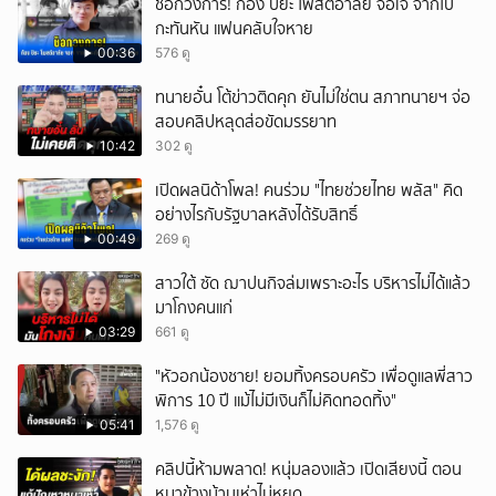
ช็อกวงการ! ก้อง ปิยะ โพสต์อาลัย จอเจ จากไป
กะทันหัน แฟนคลับใจหาย
00:36
576 ดู
ทนายอั๋น โต้ข่าวติดคุก ยันไม่ใช่ตน สภาทนายฯ จ่อ
สอบคลิปหลุดส่อขัดมรรยาท
10:42
302 ดู
เปิดผลนิด้าโพล! คนร่วม "ไทยช่วยไทย พลัส" คิด
อย่างไรกับรัฐบาลหลังได้รับสิทธิ์
00:49
269 ดู
สาวใต้ ซัด ฌาปนกิจล่มเพราะอะไร บริหารไม่ได้แล้ว
มาโกงคนแก่
03:29
661 ดู
"หัวอกน้องชาย! ยอมทิ้งครอบครัว เพื่อดูแลพี่สาว
พิการ 10 ปี แม้ไม่มีเงินก็ไม่คิดทอดทิ้ง"
05:41
1,576 ดู
คลิปนี้ห้ามพลาด! หนุ่มลองแล้ว เปิดเสียงนี้ ตอน
หมาข้างบ้านเห่าไม่หยุด