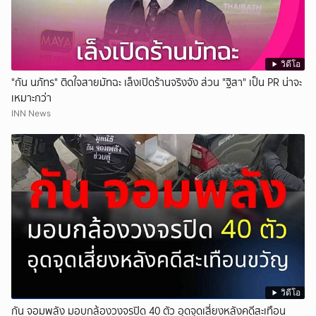
วิดีโอ
"กัน นภัทร" ติดใจสายมัทฉะ เล็งเปิดร้านจริงจัง ส่วน "ฐิสา" เป็น PR น่าจะ
เหมาะกว่า
INN News
วิดีโอ
กัน จอมพลัง มอบกล้องวงจรปิด 40 ตัว อุดจุดเสี่ยงหลังคดีสะเทือน