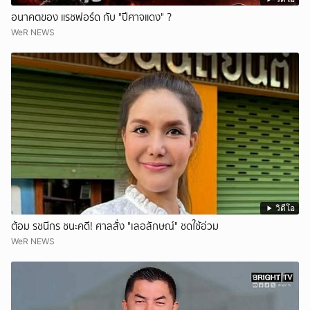
อนาคตของ แรชฟอร์ด กับ "ปีศาจแดง" ?
WeR NEWS
วิดีโอ
ต้อม รชนีกร ชนะคดี! ศาลสั่ง "เลอลักษณ์" ชดใช้อ่วม
WeR NEWS