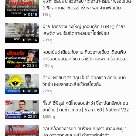
ผู้ว่าฯ ชลบุรี นำไว้อาลัย "ไดอานา-โรมัน" พร้อมเปิด
GPR สแกนเขาชีจรรย์ เร่งหาหลักฐานเพิ่มเติม
01:16
118 ดู
ฝ่ายปกครองบางใหญ่บุกจับคู่รัก LGBTQ ค้ายา
เสพติด พบเข็มฉีดยาผสมยาไอซ์เพียบ
05:34
298 ดู
หมอเบ็นซ์ เตือนภัยสายเที่ยวฉายเดี่ยว เตือนพิษ
คาร์บอนมอนอกไซด์ คร่าชีวิต แนะพกเครื่องตรวจ
วัดติดตัว
02:34
430 ดู
ด่วน! ผลชันสูตร ฮลุน โซโล่ ออกแล้ว สถาบันนิติ
วิทย์ฯ เผยสาเหตุเสียชีวิตเบื้องต้น
00:38
728 ดู
"โรม" ชี้พิรุธ! คดีโกงสอบล่าช้า จี้อายัดทรัพย์ก่อน
ยักย้าย | ทันข่าวเที่ยง | 6 ส.ค. 69 | NationTV22
22:51
1,590 ดู
คลิปกล้องวงจรปิด คนร้ายบุกชิงร้านทอง ยิxขู่ 1
นัด กวาดทองหลบหนี ตำรวจเร่งล่าตัว