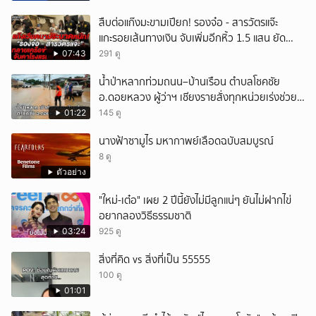
สืบต่อแก๊งมะขามเปียก! รองจ๋อ - สารวัตรแจ๊ะ
แกะรอยเส้นทางเงิน จับเพิ่มอีกหิ้ว 1.5 แสน ยัด
สินบน
07:43
291 ดู
น้ำป่าหลากท่วมถนน–บ้านเรือน ตำบลโชคชัย
อ.ดอยหลวง ผู้ว่าฯ เชียงรายสั่งทุกหน่วยเร่งช่วย
เหลือประชาชน
01:22
145 ดู
นางฟ้าซามูไร มหากาพย์เลือดฉบับสมบูรณ์
8 ดู
ตัวอย่าง
"ใหม่-เต๋อ" เผย 2 ปีนี้ยังไม่มีลูกแน่ๆ ยันไม่ฝากไข่
อยากลองวิธีธรรมชาติ
03:24
925 ดู
สิ่งที่คิด vs สิ่งที่เป็น 55555
100 ดู
01:01