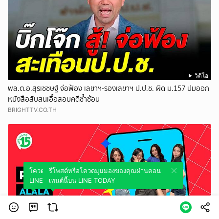
วิดีโอ
พล.ต.อ.สุรเชชษฐ์ จ่อฟ้อง เลขาฯ-รองเลขาฯ ป.ป.ช. ผิด ม.157 ปมออก
หนังสือสับสนเอื้อสอบคดีซ้ำซ้อน
BRIGHTTV.CO.TH
โควตมุมมองของคุณผ่านคอนเทนต์นี้บน
รีโพสต์หรือโควตมุมมองของคุณผ่านคอน
LINE TODAY
เทนต์นี้บน LINE TODAY