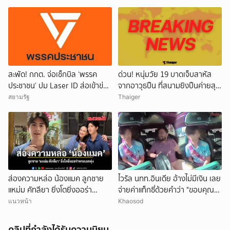
สะพัด! กกต. จ่อเช็กบิล ‘พรรค
ด่วน! หนุ่มวัย 19 บาดเจ็บสาหัส
ประชาชน’ ปม Laser ID ส่อเข้าข่าย
จากอาวุธปืน ที่สนามยิงปืนค่ายสุร
ยุบพรรคตาม ม.92
นารี โคราช ตำรวจเร่งสอบสาเหตุ
สยามรัฐ
Thaiger
ส่องความหล่อ น้องแมค ลูกชาย
ไวรัล นทท.อินเดีย อ้างไม่มีเงิน เลย
แหม่ม คัทลียา ยิ่งโตยิ่งออร่า
จ่ายค่าแท็กซี่ด้วยคำว่า "ขอบคุณ"
พระเอกพุ่ง
คนขับอึ้ง แห่วิจารณ์
แนวหน้า
Khaosod
คลิปที่กำลังได้รับความนิยม