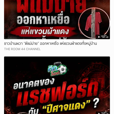
วิดีโอ
ชาวบ้านผวา “ผีแม่ม่าย” ออกหาเหยื่อ แห่แขวนผ้าแดงทั้งหมู่บ้าน
THE ROOM 44 CHANNEL
วิดีโอ