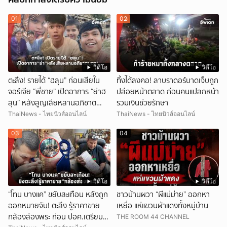
01
02
วิดีโอ
วิดีโอ
ตะลึง! รายได้ “ฮลุน” ก่อนเสียใน
ทิ้งได้ลงคอ! ลาบราดอร์บาดเจ็บถูก
จอร์เจีย “พี่ชาย” เปิดอาการ “ย่าฮ
ปล่อยหน้าตลาด ก่อนคนแปลกหน้า
ลุน” หลังสูญเสียหลานอภิชาต
รวมเงินช่วยรักษา
บุตร!
ThaiNews - ไทยนิวส์ออนไลน์
ThaiNews - ไทยนิวส์ออนไลน์
03
04
วิดีโอ
วิดีโอ
“โทน บางแค” ขยับสะเทือน หลังถูก
ชาวบ้านผวา “ผีแม่ม่าย” ออกหา
ออกหมายจับ! ตะลึง รู้ราคาขาย
เหยื่อ แห่แขวนผ้าแดงทั้งหมู่บ้าน
กล้องส่องพระ ก่อน ปอศ.เตรียม
THE ROOM 44 CHANNEL