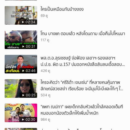
ใครเป็นเหมือนกันบ้างงงง
69 ดู
02:34
โทน บางแค ตอบแล้ว หลังโดนถาม เมื่อคืนไปไหนมา
117 ดู
00:31
พล.ต.อ.สุรเชชษฐ์ จ่อฟ้อง เลขาฯ-รองเลขาฯ
ป.ป.ช. ผิด ม.157 ปมออกหนังสือสับสนเอื้อสอบ
คดีซ้ำซ้อน
02:46
426 ดู
ใครจะคิดว่า "ศรีริต้า เจนเซ่น" ที่หลายคนคุ้นภาพ
ลักษณ์สวยสง่า เรียบร้อย จะมีมุมโบ๊ะบ๊ะและโก๊ะๆ ให้
ได้อมยิ้มเหมือนกัน งานนี้ทำเอาแฟนๆ ทั้งเอ็นดูทั้ง
00:25
504 ดู
หัวเราะ
"แพท ณปภา" เผยเด็กกลับหัวแล้วใกล้คลอดเต็มที
หมอบอกน้องตัวเล็กให้เพิ่มน้ำหนัก
02:30
984 ดู