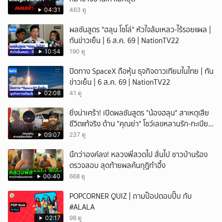
04:31
463 ดู
ผลชันสูตร "ฮลุน โซโล่" หัวใจล้มเหลว-ไร้รอยแผล |
ทันข่าวเย็น | 6 ส.ค. 69 | NationTV22
10:54
190 ดู
ปิดทาง SpaceX ถือหุ้น ธุจกิจดาวเทียมในไทย | ทัน
ข่าวเย็น | 6 ส.ค. 69 | NationTV22
02:08
41 ดู
ยิ่งน่าเศร้า! เปิดผลชันสูตร "น้องฮลุน" สาเหตุเสีย
ชีวิตแท้จริง ด้าน "คุณย่า" โชว์เลขหลานรัก-ทะเบียน
รถเคลื่อนร่าง!
09:07
237 ดู
นึกว่าองค์ลง! หลวงพี่สวดไป สั่นไป ชาวบ้านร้อง
ตรวจสอบ สุดท้ายผลค้นกุฏิทำอึ้ง
00:40
668 ดู
POPCORNER QUIZ | ถามป็อปตอบปั๊บ กับ
#ALALA
02:17
98 ดู