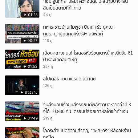
“โอม ฐนภัทร” ปลื้ม! คว้าอันดับ 3 สนามบางแสน
ลั่นเป็นสนามที่ท้าทาย
01:25
44 ดู
ทหาร-ชาวบ้านกัมพูชา ยืนเกาะรั้ว ดูคณะ
กมธ.ความมั่นคงแห่งรัฐฯ ลงพื้นที่
00:27
118 ดู
เดือดกลางถนน! ไรเดอร์หัวร้อนเตะหน้าหญิงวัย 61
ปี หลังเกิดอุบัติเหตุ
01:53
257 ดู
สไปเดอร์-แมน แบรนด์ นิว เดย์
126 ดู
ตัวอย่าง
จีนส่งมอบเรือขนส่งรถยนต์พลังงานสะอาดลำที่ 3
จุได้ 10,800 คัน เตรียมปล่อยเกาหลีใต้เช่าทำเงิน
01:49
219 ดู
โลกระส่ำ! เปิดความสำคัญ “ทะเลแดง” หลังอิหร่าน
จ่อปิด