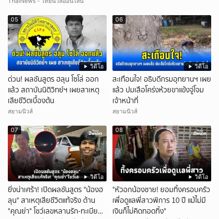
บุกรวบ?
ThaiNews - ไทยนิวส์ออนไลน์
05
06
วิดีโอ
วิดีโอ
ด่วน! ผลชันสูตร ฮลุน โซโล่ ออก
สะเทือนใจ! อธิบดีกรมอุทยานฯ เผย
แล้ว สถาบันนิติวิทย์ฯ เผยสาเหตุ
แล้ว ปมเสือโคร่งห้วยขาแข้งจู่โจม
เสียชีวิตเบื้องต้น
เจ้าหน้าที่
สยามนิวส์
สยามนิวส์
07
08
วิดีโอ
วิดีโอ
ยิ่งน่าเศร้า! เปิดผลชันสูตร "น้องฮ
"หัวอกน้องชาย! ยอมทิ้งครอบครัว
ลุน" สาเหตุเสียชีวิตแท้จริง ด้าน
เพื่อดูแลพี่สาวพิการ 10 ปี แม้ไม่มี
"คุณย่า" โชว์เลขหลานรัก-ทะเบียน
เงินก็ไม่คิดทอดทิ้ง"