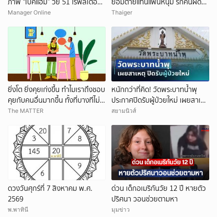
ภาพ “เบ็คแฮม” วัย 51 ไร้ฟิลเตอร์
ยอมตายแทนแฟนหนุ่ม รักคนผิด
เผยให้เห็นผมบาง-ศีรษะล้าน
ชีวิตดิ่งเหว
Manager Online
Thaiger
ยิ่งโต ยิ่งคุยเก่งขึ้น ทำไมเราถึงชอบ
หนักกว่าที่คิด! วัดพระบาทน้ำพุ
คุยกับคนอื่นมากขึ้น ทั้งที่บางทีไม่รู้
ประกาศปิดรับผู้ป่วยใหม่ เผยสาเหตุ
จักกันด้วยซ้ำ
สุดสะเทือนใจ
The MATTER
สยามนิวส์
ดวงวันศุกร์ที่ 7 สิงหาคม พ.ศ.
ด่วน เด็กอเมริกันวัย 12 ปี หายตัว
2569
ปริศนา วอนช่วยตามหา
พ.พาทินี
มุมข่าว