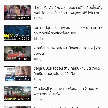
ตัวแม่ขยับแล้ว! "พลอย เฌอมาลย์" เคลื่อนไหวถึง
"เจนี่" โดนสาดน้ำ หลังตัวเองลุกจากโต๊ะได้ไม่นาน!
07:44
1,861 ดู
เผยไทยมีผู้ติดเชื้อ HIV สะสมกว่า 5.5 แสนราย 13
จังหวัดที่มีผู้ติดเชื้อครึ่งล้านคน
02:52
1,344 ดู
2 คนร้ายจ่อยิง อินฟลูฯ เม็กซิกันดับคาไลฟ์ | ข่าว
ช่องวัน
01:42
154 ดู
ข้อมูล ปชช.หลุดว่อน ขายเกลื่อนผ่านเน็ต ตั้งแต่
"ทะเบียนราษฎร์ยันเบอร์มือถือ"
02:02
119 ดู
ชึวิตต้องสู้! หนุ่ม สงสาร พ่อหอบลูก 2 คนขาย
พวงมาลัยเลี้ยงชีพ
04:04
338 ดู