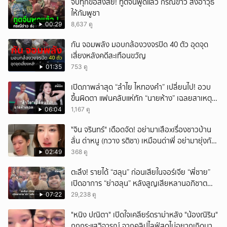
จบทุกข้อสงสัย! ทูตจีนพูดแล้ว กรณีข่าว ส่งอาวุธ
ให้กัมพูชา
00:29
8,637 ดู
กัน จอมพลัง มอบกล้องวงจรปิด 40 ตัว อุดจุด
เสี่ยงหลังคดีสะเทือนขวัญ
01:35
753 ดู
เปิดภาพล่าสุด “ลำไย ไหทองคำ” เปลี่ยนไป! อวบ
ขึ้นผิดตา แฟนคลับแห่ทัก “นายห้าง” เฉลยสาเหตุ
ชัด!
06:04
1,167 ดู
ั่"จิน จรินทร์" เดือดจัด! อย่ามาเสือxเรื่องชาวบ้าน
ลั่น ด่าหนู (กวาง รติชา) เหมือนด่าพี่ อย่ามายุ่งกับ
คนของผม จบ!!!
02:49
368 ดู
ตะลึง! รายได้ “ฮลุน” ก่อนเสียในจอร์เจีย “พี่ชาย”
เปิดอาการ “ย่าฮลุน” หลังสูญเสียหลานอภิชาต
บุตร!
07:22
29,238 ดู
"หนิง ปณิตา" เปิดใจเคลียร์ดราม่าหลัง "น้องณิริน"
ถูกกระแสวิจารณ์ จากคลิปไลฟ์สดไม่อยากเกิดมา