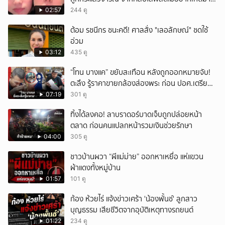
หน้าเหมือนพ่อ
02:57
244 ดู
ต้อม รชนีกร ชนะคดี! ศาลสั่ง "เลอลักษณ์" ชดใช้
อ่วม
03:12
435 ดู
“โทน บางแค” ขยับสะเทือน หลังถูกออกหมายจับ!
ตะลึง รู้ราคาขายกล้องส่องพระ ก่อน ปอศ.เตรียม
บุกรวบ?
07:19
301 ดู
ทิ้งได้ลงคอ! ลาบราดอร์บาดเจ็บถูกปล่อยหน้า
ตลาด ก่อนคนแปลกหน้ารวมเงินช่วยรักษา
04:00
305 ดู
ชาวบ้านผวา “ผีแม่ม่าย” ออกหาเหยื่อ แห่แขวน
ผ้าแดงทั้งหมู่บ้าน
01:57
101 ดู
ก้อง ห้วยไร่ แจ้งข่าวเศร้า 'น้องพั้นช์' ลูกสาว
บุญธรรม เสียชีวิตจากอุบัติเหตุทางรถยนต์
01:22
234 ดู