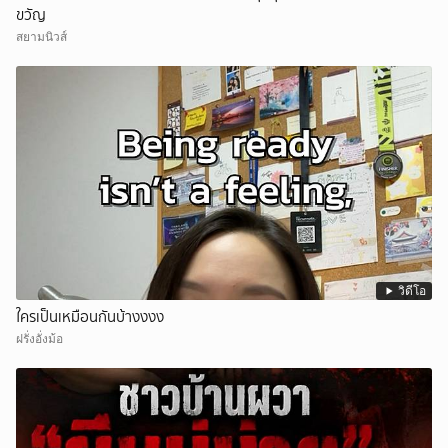
ขวัญ
สยามนิวส์
วิดีโอ
ใครเป็นเหมือนกันบ้างงงง
ฝรั่งอั่งม้อ