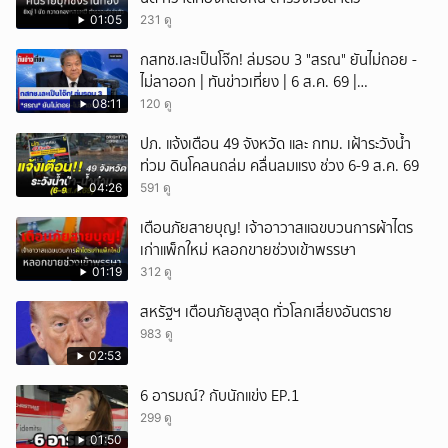
01:05
231 ดู
กสทช.เละเป็นโจ๊ก! ล่มรอบ 3 "สรณ" ยันไม่ถอย -
ไม่ลาออก | ทันข่าวเที่ยง | 6 ส.ค. 69 |
NationTV22
08:11
120 ดู
ปภ. แจ้งเตือน 49 จังหวัด และ กทม. เฝ้าระวังน้ำ
ท่วม ดินโคลนถล่ม คลื่นลมแรง ช่วง 6-9 ส.ค. 69
04:26
591 ดู
เตือนภัยสายบุญ! เจ้าอาวาสแฉขบวนการผ้าไตร
เก่าแพ็กใหม่ หลอกขายช่วงเข้าพรรษา
01:19
312 ดู
สหรัฐฯ เตือนภัยสูงสุด ทั่วโลกเสี่ยงอันตราย
983 ดู
02:53
6 อารมณ์? กับนักแข่ง EP.1
299 ดู
01:50