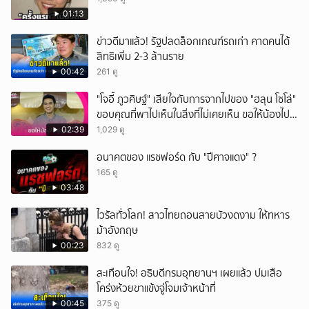
01:13
ข่าวดีมาแล้ว! รัฐปลดล็อกเกณฑ์รถเก่า คาดคนได้
สิทธิเพิ่ม 2-3 ล้านราย
00:42
261 ดู
"โจอี้ ภูวศิษฐ์" เสียใจกับการจากไปของ "ฮลุน โซโล่"
ขอบคุณที่พาไปเห็นในสิ่งที่ไม่เคยเห็น ขอให้น้องไปสู่
สุคติ
02:39
1,029 ดู
อนาคตของ แรชฟอร์ด กับ "ปีศาจแดง" ?
165 ดู
03:48
ไวรัลทั่วโลก! สาวไทยถอนสายบัวงดงาม ให้ทหาร
ม้าอังกฤษ
00:23
832 ดู
สะเทือนใจ! อธิบดีกรมอุทยานฯ เผยแล้ว ปมเสือ
โคร่งห้วยขาแข้งจู่โจมเจ้าหน้าที่
00:45
375 ดู