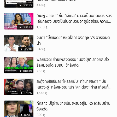
ยกเลิก
03:30
448 ดู
”ชมพู่ อารยา“ ยิ้ม “เจ๊เกล“ มีแววเป็นนักดนตรี หลัง
เล่นกลอง มองเป็นไปตามวัยอายุน้อยร้อยความ
สามารถ
03:30
1,503 ดู
จับตา “บิ๊กแมตช์” หยุดโลก! อังกฤษ VS อาร์เจนติ
น่า
05:16
348 ดู
พลิกชีวิต! ค่ายเพลงดังรับ "น้องปุ้ย" สาวคลิปไว
รัลหมอนโดเรมอน เข้าสังกัด
00:39
738 ดู
สะดุ้งทั้งโซเชียล! “โหรลักยิ้ม” ทำนายชะตา “เมีย
หลวง-ชู้” หลังเผชิญหน้า “คาเตียง” ทำสะเทือนทั้ง
ประเทศ
16:25
1,573 ดู
กิ๊กสาวไม่รู้ฝ่ายชายมีเมีย-รับอยู่ไม่ไหว เตรียมย้าย
จังหวัด
02:11
399 ดู