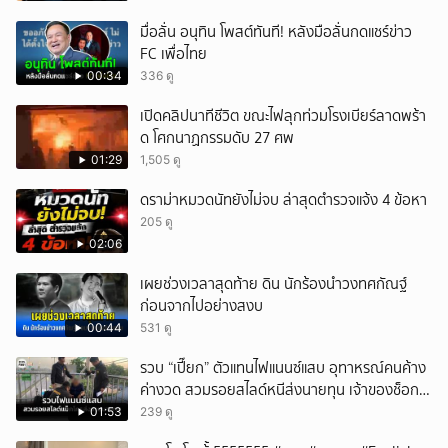
มื่อลั่น อนุทิน โพสต์ทันที! หลังมือลั่นกดแชร์ข่าว
FC เพื่อไทย
00:34
336 ดู
เปิดคลิปนาทีชีวิต ขณะไฟลุกท่วมโรงเบียร์ลาดพร้า
ด โศกนาฏกรรมดับ 27 ศพ
01:29
1,505 ดู
ดราม่าหมวดนัทยังไม่จบ ล่าสุดตำรวจแจ้ง 4 ข้อหา
205 ดู
02:06
เผยช่วงเวลาสุดท้าย ดิน นักร้องนำวงทศกัณฐ์
ก่อนจากไปอย่างสงบ
00:44
531 ดู
รวบ “เปี๊ยก” ตัวแทนไฟแนนซ์แสบ อุทาหรณ์คนค้าง
ค่างวด สวมรอยสไลด์หนีส่งนายทุน เจ้าของช็อก
หนี้ยังอยู่ - รถปลิว เสียหายกว่า 600,000 บาท
01:53
239 ดู