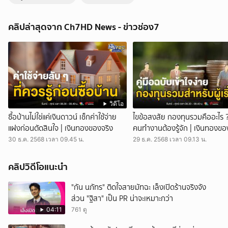
ชาวนาไทย อ่วมถ้วนหน้า ข้าวเปลือก ราคาตกต่ำ | ข่าวภาคค่ำ
ข่าวภาคค่ำ - ชาวนาไทย เห็นราคารับซื้อข้าวเปลือก ร่วงหลุดตันละ 5,000
คลิปล่าสุดจาก Ch7HD News - ข่าวช่อง7
บาท ถึงกับน้ำตาตก ตัดพ้อ มีอาชีพปลูกข้าวมาตลอดชีวิต จะให้เปลี่ยนไปทำ
อาชีพอื่นคงไม่ได้ สมาคมโรงสีข้าว ประกาศราคารับซื้อข้าวเปลือกเจ้า
ความชื้น 15 ที่ 6,100-7,300 บาทต่อตัน ส่วนความ 25 รับซื้อเหลือ 4,900-
6,100 บาทต่อตัน ชาวนาเข่าแทบทรุด ปีนี้ขายข้าวไม่ได้กำไร รายได้ ไม่
พอใช้จ่าย จำเป็นต้องหารายได้เสริม รับจ้างตัดข้าวดีด ได้ค่าจ้างไร่ละ 200
บาท บางคนน้ำตาตก เกี่ยวข้าวหมดยังไม่พอใช้หนี้ ตัดพ้อ ปลูกข้าวมาตลอด
ชีวิต จนจะหมดลมหายใจ จะให้เปลี่ยนไปทำอาชีพอื่น คงทำไม่ได้ ด้าน
กระทรวงพาณิชย์ เตรียมเสนอมาตรการช่วยเหลือผู้ปลูกข้าว ในที่ประชุม
วิดีโอ
คณะกรรมการนโยบายและบริหารจัดการข้าว หรือ นบข. พิจารณาด่วนใน
ซื้อบ้านไม่ใช่แค่เงินดาวน์ เช็กค่าใช้จ่าย
ไขข้อสงสัย กองทุนรวมคืออะไร 
วันพรุ่งนี้ 13 ส.ค. อาทิ การประกันภัยข้าวนาปี และมาตรการชดเชยไร่ละ
แฝงก่อนตัดสินใจ | เงินทองของจริง
คนทำงานต้องรู้จัก | เงินทองขอ
1,000 บาท กดติดตามช่อง CH7HD News ได้ที่ :
30 ธ.ค. 2568 เวลา 09.45 น.
29 ธ.ค. 2568 เวลา 09.13 น.
https://cutt.ly/YTch7hdnews ติดตามข่าวสารเพิ่มเติมได้ที่ :
https://news.ch7.com #ประเด็นเด็ด7สี #ข่าวช่อง7 #CH7HDNEWS
ติดตาม CH7HD News และ TERO Digital ได้ที่ :
คลิปวิดีโอแนะนำ
https://linktr.ee/ch7hdnews_tero
"กัน นภัทร" ติดใจสายมัทฉะ เล็งเปิดร้านจริงจัง
ส่วน "ฐิสา" เป็น PR น่าจะเหมาะกว่า
04:11
761 ดู