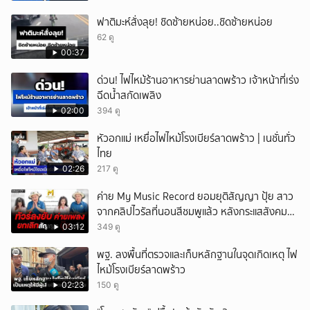
ฟาติมะห์สั่งลุย! ชิดซ้ายหน่อย..ชิดซ้ายหน่อย
62 ดู
00:37
ด่วน! ไฟไหม้ร้านอาหารย่านลาดพร้าว เจ้าหน้าที่เร่ง
ฉีดน้ำสกัดเพลิง
02:00
394 ดู
หัวอกแม่ เหยื่อไฟไหม้โรงเบียร์ลาดพร้าว | เนชั่นทั่ว
ไทย
02:26
217 ดู
ค่าย My Music Record ยอมยุติสัญญา ปุ้ย สาว
จากคลิปไวรัลที่นอนสีชมพูแล้ว หลังกระแสสังคม
และคนในวงการวิจารณ์เรื่องความเหมาะสม
03:12
349 ดู
พฐ. ลงพื้นที่ตรวจและเก็บหลักฐานในจุดเกิดเหตุ ไฟ
ไหม้โรงเบียร์ลาดพร้าว
02:23
150 ดู