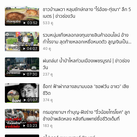
ชาวบ้านผวา หลุมยักษ์กลาง "ไร่อ้อย-ทุ่งนา" ลึก 5
เมตร | ข่าวช่องวัน
03:52
533 ดู
รวบหนุ่มแก๊งหลอกลงทุนขายสินค้าออนไลน์ อ้าง
กำไรงาม สุดท้ายหลอกเหยื่อหมดตัว สูญเงินเป็น
แสนบาท ยังให้การปฏิเสธ
04:07
40 ดู
ฝนถล่ม! น้ำป่าไหลท่วมเมืองเพชรบูรณ์ | ข่าวช่อง
วัน
07:30
237 ดู
ช็อก! ฟ้าผ่ากลางสนามบอล “ซอฟวัน อาแว” เสีย
ชีวิต
01:07
374 ดู
กรมอุทยานฯ ทำบุญ-ฝังร่าง "จิ๋วน้อยไทรโยค" ลูก
ช้างป่าพลัดหลง หลังทีมแพทย์ยื้อชีวิตเต็มที่
03:23
183 ดู