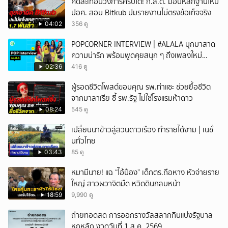
คดีสะเทือนวงการคริปโต! ก.ล.ต. มอบหลักฐานใหม่
ปอศ. สอบ Bitkub ปมรายงานไม่ตรงข้อเท็จจริง
04:02
356 ดู
POPCORNER INTERVIEW | #ALALA บุกมาสาด
ความน่ารัก พร้อมพูดคุยสนุก ๆ ถึงเพลงใหม่
'ON&OFF'
02:36
416 ดู
ผู้รอดชีวิตโพสต์ขอบคุณ รพ.ท่าแซะ ช่วยยื้อชีวิต
จากมาลาเรีย ชี้ รพ.รัฐ ไม่ใช่โรงแรมห้าดาว
08:24
545 ดู
เปลี่ยนนาข้าวสู่สวนดาวเรือง ทำรายได้งาม | เนชั่
นทั่วไทย
03:43
85 ดู
หมามีนาย! แฉ “ไอ้ป๋อง” เด็กตร.ถือหาง หัวจ่ายราย
ใหญ่ สาวผวาจิตมืด หวิดดินกลบหน้า
18:59
9,990 ดู
ถ่ายทอดสด การออกรางวัลสลากกินแบ่งรัฐบาล
หกหลัก งวดวันที่ 1 ส.ค. 2569