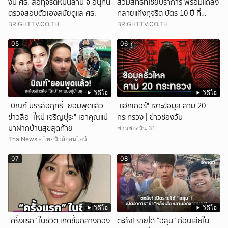
งบ ศธ. ส่อทุจริตหมื่นล้าน จี้ อนุทิน
สวมสิทธิที่ไชยปราการ พร้อมแถลง
ตรวจสอบตัวเองสมัยดูแล ศธ.
ทลายแก๊งทุจริต บัตร 10 ปี ที่
แม่สอด
BRIGHTTV.CO.TH
BRIGHTTV.CO.TH
05
06
วิดีโอ
วิดีโอ
"บิณฑ์ บรรลือฤทธิ์" ยอมพูดแล้ว
"แฮกเกอร์" เจาะข้อมูล ลาม 20
ข่าวลือ "ใหม่ เจริญปุระ" เอาคุณแม่
กระทรวง | ข่าวช่องวัน
มาฝากบ้านสุขสุดท้าย
ข่าวช่องวัน 31
ThaiNews - ไทยนิวส์ออนไลน์
07
08
วิดีโอ
วิดีโอ
“ครั้งแรก” ในชีวิต เกิดขึ้นกลางกอง
ตะลึง! รายได้ “ฮลุน” ก่อนเสียใน