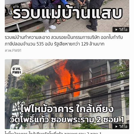
วิดีโอ
รวบแม่บ้านทำความสะอาด สวมรอยเป็นกรรมการบริษัท ออกใบกำกับ
ภาษีปลอมจำนวน 535 ฉบับ รัฐเสียหายกว่า 129 ล้านบาท
สวพ.FM91
วิดีโอ