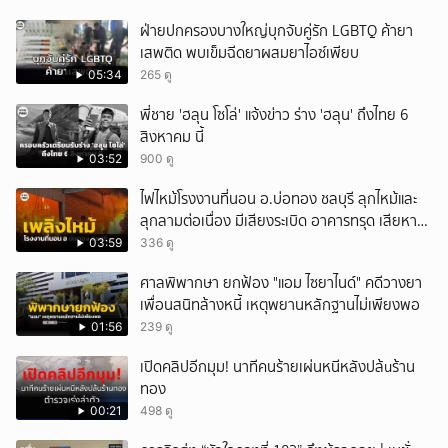
ฝ่ายปกครองบางใหญ่บุกจับคู่รัก LGBTQ ค้ายา
เสพติด พบเข็มฉีดยาผสมยาไอซ์เพียบ
05:34
265 ดู
พี่ชาย 'ฮลุน โซโล่' แจ้งข่าว ร่าง 'ฮลุน' ถึงไทย 6
สิงหาคม นี้
03:52
900 ดู
ไฟไหม้โรงงานที่นอน อ.บ่อทอง ชลบุรี ลุกไหม้และ
ลุกลามต่อเนื่อง มีเสียงระเบิด อาคารทรุด เสียหาย
หนัก
03:59
336 ดู
ศาลพิพากษา ยกฟ้อง "แอม ไซยาไนด์" คดีวางยา
เพื่อนสนิทล้างหนี้ เหตุพยานหลักฐานไม่เพียงพอ
01:56
239 ดู
เปิดคลิปอีกมุม! นาทีคนร้ายเผ่นหนีหลังปล้uร้าน
ทอง
00:21
498 ดู