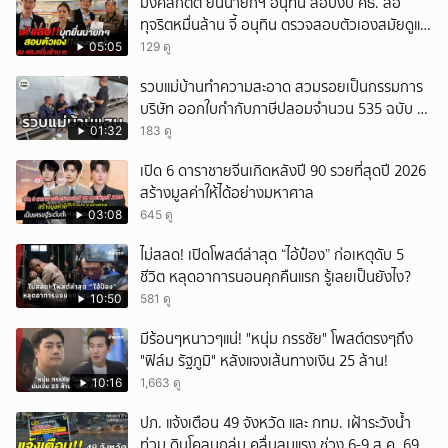
มงคลกิตติ์ ยื่นนายกฯ อนุทิน สอบงบ ศธ. ส่อ
ทุจริตหมื่นล้าน จี้ อนุทิน ตรวจสอบตัวเองสมัยดูแล
ศธ.
05:05
129 ดู
รวบแม่บ้านทำความสะอาด สวมรอยเป็นกรรมการ
บริษัท ออกใบกำกับภาษีปลอมจำนวน 535 ฉบับ รัฐ
เสียหายกว่า 129 ล้านบาท
01:32
183 ดู
เปิด 6 ดาราชายจีนเกิดหลังปี 90 รวยที่สุดปี 2026
สร้างมูลค่าให้ได้อย่างมหาศาล
03:08
645 ดู
ไม่สลด! เปิดโพสต์ล่าสุด “ไอ้ป๋อง” ก่อเหตุดับ 5
ชีวิต หลุดอาการนอนคุกคืนแรก รู้เลยเป็นยังไง?
10:50
581 ดู
มีร้อนๆหนาวๆแน่! "หนุ่ม กรรชัย" โพสต์ตรงๆถึง
"ฟิล์ม รัฐภูมิ" หลังแจงเส้นทางเงิน 25 ล้าน!
10:16
1,663 ดู
ปภ. แจ้งเตือน 49 จังหวัด และ กทม. เฝ้าระวังน้ำ
ท่วม ดินโคลนถล่ม คลื่นลมแรง ช่วง 6-9 ส.ค. 69