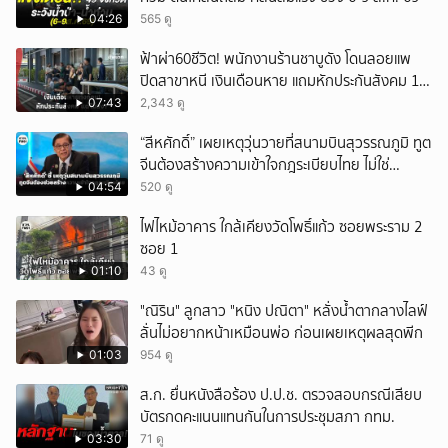
04:26
565 ดู
ฟ้าผ่า60ชีวิต! พนักงานร้านชาบูดัง โดนลอยแพ
ปิดสาขาหนี เงินเดือนหาย แถมหักประกันสังคม 11
เดือนแต่ไม่ส่ง?
07:43
2,343 ดู
“สีหศักดิ์” เผยเหตุวุ่นวายที่สนามบินสุวรรณภูมิ ทูต
จีนต้องสร้างความเข้าใจกฎระเบียบไทย ไม่ใช่
ปกป้องฝ่ายจีนเพียงอย่างเดียว
04:54
520 ดู
ไฟไหม้อาคาร ใกล้เคียงวัดโพธิ์แก้ว ซอยพระราม 2
ซอย 1
01:10
43 ดู
"ณิริน" ลูกสาว "หนิง ปณิตา" หลั่งน้ำตากลางไลฟ์
ลั่นไม่อยากหน้าเหมือนพ่อ ก่อนเผยเหตุผลสุดพีก
01:03
954 ดู
ส.ก. ยื่นหนังสือร้อง ป.ป.ช. ตรวจสอบกรณีเสียบ
บัตรกดคะแนนแทนกันในการประชุมสภา กทม.
03:30
71 ดู