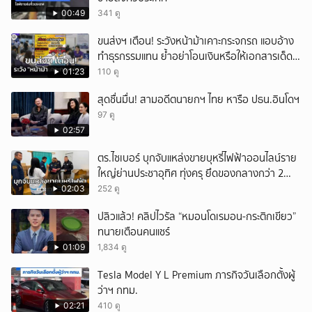
00:49
341 ดู
ขนส่งฯ เตือน! ระวังหน้าม้าเคาะกระจกรถ แอบอ้าง
ทำธุรกรรมแทน ย้ำอย่าโอนเงินหรือให้เอกสารเด็ด
ขาด
01:23
110 ดู
สุดชื่นมื่น! สามอดีตนายกฯ ไทย หารือ ปธน.อินโดฯ
97 ดู
02:57
ตร.ไซเบอร์ บุกจับแหล่งขายบุหรี่ไฟฟ้าออนไลน์ราย
ใหญ่ย่านประชาอุทิศ ทุ่งครุ ยึดของกลางกว่า 2
หมื่นชิ้น
02:03
252 ดู
ปลิวแล้ว! คลิปไวรัล “หมอนโดเรมอน-กระติกเขียว”
ทนายเตือนคนแชร์
01:09
1,834 ดู
Tesla Model Y L Premium ภารกิจวันเลือกตั้งผู้
ว่าฯ กทม.
02:21
410 ดู