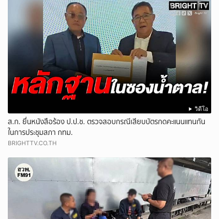
วิดีโอ
ส.ก. ยื่นหนังสือร้อง ป.ป.ช. ตรวจสอบกรณีเสียบบัตรกดคะแนนแทนกัน
ในการประชุมสภา กทม.
BRIGHTTV.CO.TH