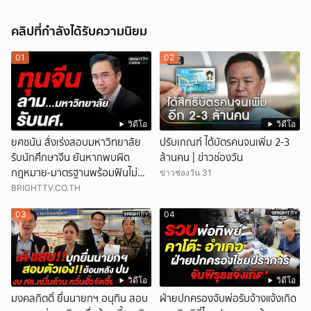
คลิปที่กำลังได้รับความนิยม
01
02
วิดีโอ
วิดีโอ
ยศชนัน สั่งเร่งสอบมหาวิทยาลัย
ปรับเกณฑ์ ได้บัตรคนจนเพิ่ม 2-3
รับนักศึกษาจีน ยันหากพบผิด
ล้านคน | ข่าวช่องวัน
กฎหมาย-มาตรฐานพร้อมฟันไม่
ข่าวช่องวัน 31
เว้น
BRIGHTTV.CO.TH
03
04
วิดีโอ
วิดีโอ
มงคลกิตติ์ ยื่นนายกฯ อนุทิน สอบ
ฝ่ายปกครองจับพ่อรับจ้างแจ้งเกิด