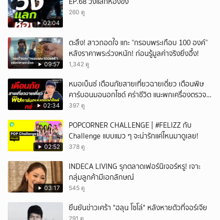
EP.68 วิ่งแลกห้องขัง
260 ดู
02:04
ตะลึง! สาวถอดใจ แกะ “กรอบพระเกือบ 100 องค์”
หลังราคาพระร่วงหนัก! ก่อนรู้มูลค่าจริงยิ่งอึ้ง!
09:57
1,342 ดู
หมอเบ็นซ์ เตือนภัยสายเที่ยวฉายเดี่ยว เตือนพิษ
คาร์บอนมอนอกไซด์ คร่าชีวิต แนะพกเครื่องตรวจ
วัดติดตัว
02:34
397 ดู
POPCORNER CHALLENGE | #FELIZZ กับ
Challenge แบบแมว ๆ จะน่ารักแค่ไหนมาดูเลย!
02:52
378 ดู
INDECA LIVING รุกตลาดเฟอร์นิเจอร์หรู! เจาะ
กลุ่มลูกค้ามีเอกลักษณ์
03:17
545 ดู
ยืนยันข่าวเศร้า "ฮลุน โซโล่" หลังหายตัวที่จอร์เจีย
291 ดู