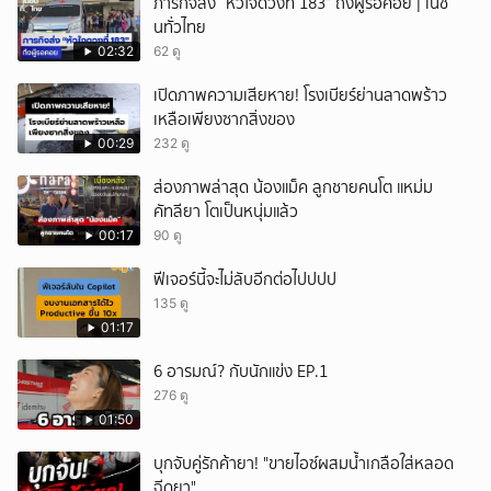
ภารกิจส่ง “หัวใจดวงที่ 183” ถึงผู้รอคอย | เนชั่
นทั่วไทย
02:32
62 ดู
เปิดภาพความเสียหาย! โรงเบียร์ย่านลาดพร้าว
เหลือเพียงซากสิ่งของ
00:29
232 ดู
ส่องภาพล่าสุด น้องแม็ค ลูกชายคนโต แหม่ม
คัทลียา โตเป็นหนุ่มแล้ว
00:17
90 ดู
ฟีเจอร์นี้จะไม่ลับอีกต่อไปปปป
135 ดู
01:17
6 อารมณ์? กับนักแข่ง EP.1
276 ดู
01:50
บุกจับคู่รักค้ายา! "ขายไอซ์ผสมน้ำเกลือใส่หลอด
ฉีดยา"