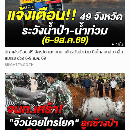
วิดีโอ
ปภ. แจ้งเตือน 49 จังหวัด และ กทม. เฝ้าระวังน้ำท่วม ดินโคลนถล่ม คลื่น
ลมแรง ช่วง 6-9 ส.ค. 69
BRIGHTTV.CO.TH