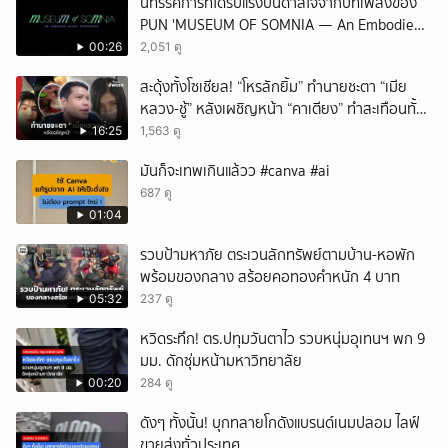
นิทรรศการที่ได้รับแรงบันดาลใจจากบทเพลงของ
PUN 'MUSEUM OF SOMNIA — An Embodied
Music Experience'
00:26
2,051 ดู
สะดุ้งทั้งโซเชียล! “โหรลักยิ้ม” ทำนายชะตา “เมีย
หลวง-ชู้” หลังเผชิญหน้า “คาเตียง” ทำสะเทือนทั้ง
ประเทศ
16:25
1,563 ดู
มันก็จะเทพเกินแล้วว #canva #ai
687 ดู
01:04
รวบป้ามหาภัย ตระเวนลักทรัพย์ตามบ้าน-หอพัก
พร้อมของกลาง สร้อยคอทองคำหนัก 4 บาท
05:32
237 ดู
หวิดระทึก! ตร.ปทุมวันตาไว รวบหนุ่มอุเทนฯ พก 9
มม. ดักซุ่มหน้ามหาวิทยาลัย
00:20
284 ดู
ดังๆ ทั้งนั้น! บุกทลายโกดังแบรนด์เนมปลอม ไลฟ์
ขายส่งทั่วประเทศ