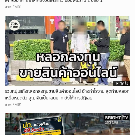
ไฟไหม้อาคาร ใกล้เคียงวัดโพธิ์แก้ว ซอยพระราม 2 ซอย 1
สวพ.FM91
วิดีโอ
รวบหนุ่มแก๊งหลอกลงทุนขายสินค้าออนไลน์ อ้างกำไรงาม สุดท้ายหลอก
เหยื่อหมดตัว สูญเงินเป็นแสนบาท ยังให้การปฏิเสธ
สวพ.FM91