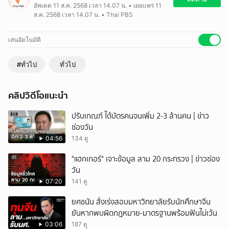
อัพเดต 11 ส.ค. 2568 เวลา 14.07 น. • เผยแพร่ 11
โดยมีรายงานว่าสาเหตุการก่อเหตุอาจมาจากเรื่องคะแนนสอบกลางภาค
ส.ค. 2568 เวลา 14.07 น. • Thai PBS
เล่นอัตโนมัติ
#ทั่วไป
ทั่วไป
คลิปวิดีโอแนะนำ
ปรับเกณฑ์ ได้บัตรคนจนเพิ่ม 2-3 ล้านคน | ข่าว
ช่องวัน
04:56
134 ดู
"แฮกเกอร์" เจาะข้อมูล ลาม 20 กระทรวง | ข่าวช่อง
วัน
07:20
141 ดู
ยศชนัน สั่งเร่งสอบมหาวิทยาลัยรับนักศึกษาจีน
ยันหากพบผิดกฎหมาย-มาตรฐานพร้อมฟันไม่เว้น
03:06
187 ดู