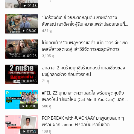
ยกเลิก
01:18
"นักร้องดัง" ขี่ จยย.ตกหลุมดับ ยายเล่าลาง
สังหรณ์ ญาติคาใจผู้รับเหมาสะเพร่าปล่อยหลุมทิ้ง
ไว้ 3 เดือน เพิ่งปิดหลังเกิดเหตุ
08:00
431 ดู
ไม่ปกติแล้ว! “อินฟลูฯดัง” แฉด้านมืด “จอร์เจีย” ยก
เคสพี่สาวสุดหดหู่ เล่าวิธีจัดการศxสุดพิศดาร!
09:26
3,195 ดู
อุกอาจ! 2 คนร้ายบุกชิงร้านทองอำเภอเชียงของ
ยิงขู่กลางห้าง ก่อนทิ้งรถหนี
01:38
71 ดู
#FELIZZ บุกมาสาดความสดใส พร้อมพูดคุยถึง
เพลงใหม่ 'มีแมวไหม (Cat Me If You Can)' บอก
เลยว่าเริ่ดไม่ไหว 🌟
03:00
586 ดู
POP BREAK with #JAONAAY มาพูดคุยสนุก ๆ
พร้อมฝาก 'amor' EP อัลบั้มแรกในชีวิต
01:53
168 ดู