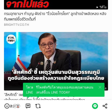
วิดีโอ
กรมอุทยานฯ ทำบุญ-ฝังร่าง "จิ๋วน้อยไทรโยค" ลูกช้างป่าพลัดหลง หลัง
ทีมแพทย์ยื้อชีวิตเต็มที่
BRIGHTTV.CO.TH
โควตมุมมองของคุณผ่านคอนเทนต์นี้บน
รีโพสต์หรือโควตมุมมองของคุณผ่านคอน
วิดีโอ
LINE TODAY
เทนต์นี้บน LINE TODAY
“สีหศักดิ์” เผยเหตุวุ่นวายที่สนามบินสุวรรณภูมิ ทูตจีนต้องสร้างความ
เข้าใจกฎระเบียบไทย ไม่ใช่ปกป้องฝ่ายจีนเพียงอย่างเดียว
สวพ.FM91
2