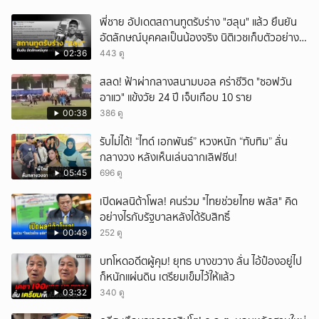
พี่ชาย อัปเดตสถานทูตรับร่าง "ฮลุน" แล้ว ยืนยัน
อัตลักษณ์บุคคลเป็นน้องจริง นิติเวชเก็บตัวอย่าง
และหลักฐานทางนิติวิทยาศาสตร์ที่จำเป็นตรวจ
02:36
443 ดู
ชันสูตรเพิ่มเติม
สลด! ฟ้าผ่ากลางสนามบอล คร่าชีวิต "ซอฟวัน
อาแว" แข้งวัย 24 ปี เจ็บเกือบ 10 ราย
00:38
386 ดู
รับไม่ได้! “ไทด์ เอกพันธ์” หวงหนัก “ทับทิม” ลั่น
กลางวง หลังเห็นเล่นฉากเลิฟซีน!
05:45
696 ดู
เปิดผลนิด้าโพล! คนร่วม "ไทยช่วยไทย พลัส" คิด
อย่างไรกับรัฐบาลหลังได้รับสิทธิ์
00:49
252 ดู
บทโหดอดีตผู้คุม! ยุทธ บางขวาง ลั่น ไอ้ป๋องอยู่ไป
ก็หนักแผ่นดิน เตรียมเข็มไว้ให้แล้ว
03:32
340 ดู