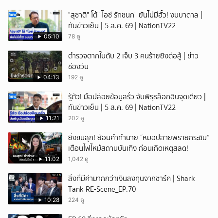
"สุชาติ" โต้ "ไอซ์ รักชนก" ยันไม่มีฮั้ว! งบบาดาล |
ทันข่าวเย็น | 5 ส.ค. 69 | NationTV22
05:10
78 ดู
ตำรวจตากใบดับ 2 เจ็บ 3 คนร้ายยิงต่อสู้ | ข่าว
ช่องวัน
04:13
192 ดู
รู้ตัว! มือปล่อยข้อมูลรั่ว จับพิรุธล็อกอินจุดเดียว |
ทันข่าวเย็น | 5 ส.ค. 69 | NationTV22
11:21
202 ดู
ยิ่งขนลุก! ย้อนคำทำนาย “หมอปลายพรายกระซิบ”
เตือนไฟไหม้สถานบันเทิง ก่อนเกิดเหตุสลด!
11:02
1,042 ดู
สิ่งที่มีค่ามากกว่าเงินลงทุนจากชาร์ค | Shark
Tank RE-Scene_EP.70
10:28
224 ดู