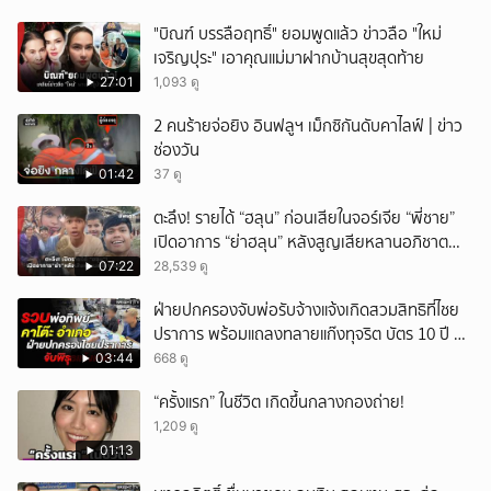
"บิณฑ์ บรรลือฤทธิ์" ยอมพูดแล้ว ข่าวลือ "ใหม่
เจริญปุระ" เอาคุณแม่มาฝากบ้านสุขสุดท้าย
27:01
1,093 ดู
2 คนร้ายจ่อยิง อินฟลูฯ เม็กซิกันดับคาไลฟ์ | ข่าว
ช่องวัน
01:42
37 ดู
ตะลึง! รายได้ “ฮลุน” ก่อนเสียในจอร์เจีย “พี่ชาย”
เปิดอาการ “ย่าฮลุน” หลังสูญเสียหลานอภิชาต
บุตร!
07:22
28,539 ดู
ฝ่ายปกครองจับพ่อรับจ้างแจ้งเกิดสวมสิทธิที่ไชย
ปราการ พร้อมแถลงทลายแก๊งทุจริต บัตร 10 ปี ที่
แม่สอด
03:44
668 ดู
“ครั้งแรก” ในชีวิต เกิดขึ้นกลางกองถ่าย!
1,209 ดู
01:13