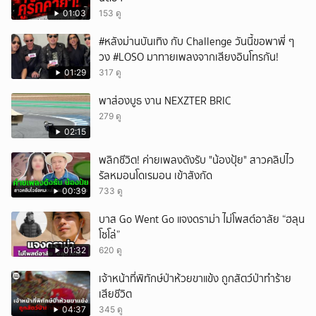
01:03
153 ดู
#หลังม่านบันเทิง กับ Challenge วันนี้ขอพาพี่ ๆ
วง #LOSO มาทายเพลงจากเสียงอินโทรกัน!
01:29
317 ดู
พาส่องบูธ งาน NEXZTER BRIC
279 ดู
02:15
พลิกชีวิต! ค่ายเพลงดังรับ "น้องปุ้ย" สาวคลิปไว
รัลหมอนโดเรมอน เข้าสังกัด
00:39
733 ดู
บาส Go Went Go แจงดราม่า ไม่โพสต์อาลัย “ฮลุน
โซโล่”
01:32
620 ดู
เจ้าหน้าที่พิทักษ์ป่าห้วยขาแข้ง ถูกสัตว์ป่าทำร้าย
เสียชีวิต
04:37
345 ดู