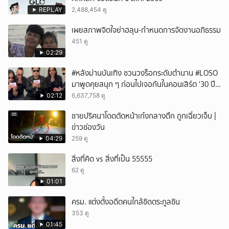
REPLAY
2,488,454 ดู
เผยสภาพจิตใจย่าฮลุน-กำหนดการจัดงานอภิธรรม
451 ดู
02:29
#หลังม่านบันเทิง ชวนวงร็อกระดับตำนาน #LOSO
มาพูดคุยสนุก ๆ ก่อนไปเจอกันในคอนเสิร์ต '30 ปี
LOSO นานเท่าไรก็รอ'
02:12
6,637,758 ดู
ชายปริศนาโดดตัดหน้าเก๋งกลางดึก ถูกเฉี่ยวเจ็บ |
ข่าวช่องวัน
04:29
259 ดู
สิ่งที่คิด vs สิ่งที่เป็น 55555
62 ดู
01:01
ครม. แต่งตั้งอดีตคนใกล้ชิดตระกูลชิน
353 ดู
01:45