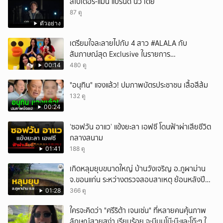
สไปเดอร์-แมน แบรนด์ นิว เดย์
87 ดู
ตัวอย่าง
เตรียมใจละลายไปกับ 4 สาว #ALALA กับ
สัมภาษณ์สุด Exclusive ในรายการ
#POPCORNER เร็ว ๆ นี้ที่ #LINETODAYPOP
00:14
480 ดู
"อนุทิน" แจงแล้ว! ปมภาพบัตรประชาชน เสื้อสีส้ม
132 ดู
00:24
‘ซอฟวัน อาแว’ แข้งยะลา เอฟซี โดนฟ้าผ่าเสียชีวิต
กลางสนาม
01:41
188 ดู
เกิดหลุมยุบขนาดใหญ่ บ้านวังเจริญ อ.ภูผาม่าน
จ.ขอนแก่น ระหว่างตรวจสอบสาเหตุ ย้อนหลังปี
2568 พบเคยพบหลุมยุบมาแล้วครั้งหนึ่ง
01:28
366 ดู
ใครจะคิดว่า "ศรีริต้า เจนเซ่น" ที่หลายคนคุ้นภาพ
ลักษณ์สวยสง่า เรียบร้อย จะมีมุมโบ๊ะบ๊ะและโก๊ะๆ ให้