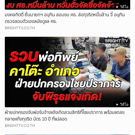
วิดีโอ
มงคลกิตติ์ ยื่นนายกฯ อนุทิน สอบงบ ศธ. ส่อทุจริตหมื่นล้าน จี้ อนุทิน
ตรวจสอบตัวเองสมัยดูแล ศธ.
BRIGHTTV.CO.TH
วิดีโอ
ฝ่ายปกครองจับพ่อรับจ้างแจ้งเกิดสวมสิทธิที่ไชยปราการ พร้อมแถลง
ทลายแก๊งทุจริต บัตร 10 ปี ที่แม่สอด
BRIGHTTV.CO.TH