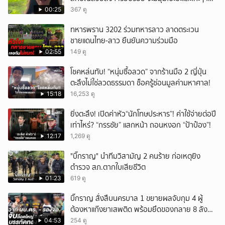
ได้อมยิ้มเหมือนกัน งานนี้ทำเอาแฟนๆ ทั้งเอ็นดูทั้ง
00:25
367 ดู
หัวเราะ
ทหารพราน 3202 ร่วมทหารลาว ลาดตระเวน
ชายแดนไทย-ลาว ยืนยันความร่วมมือ
02:55
149 ดู
โชคหล่นทับ! “หนุ่มซื้อลวด” จากร้านมือ 2 ญี่ปุ่น
ตะลึงไม่ใช่ลวดธรรมดา ช็อครู้ซ่อนมูลค่ามหาศาล!
15:18
16,253 ดู
ยิ่งตะลึง! เปิดค่าหัว“นักโทษประหาร”! ค่าใช้จ่ายต่อปี
เท่าไหร่? “กรรชัย” แสกหน้า ถอนหงอก “ป้าป๋อง”!
12:17
1,269 ดู
"บิ๊กราญ" นำทีมวิสามัญ 2 คนร้าย ก่อเหตุยิง
ตำรวจ สภ.ตากใบเสียชีวิต
01:23
619 ดู
บิ๊กราญ สั่งสืบนครบาล 1 ขยายผลจับกุม 4 ผู้
ต้องหาแก๊งยาเสพติด พร้อมยึดของกลาย 8 ลัง
ส่งผ่านขนส่งเอกชนเข้า กทม.
04:53
254 ดู