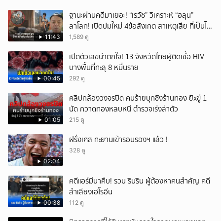
ฐานะผ่านคดีมาเยอะ! “เรวัช” วิเคราะห์ “ฮลุน”
ลาโลก! เปิดปมใหม่ 4ข้อสังเกต สาเหตุเสีย ที่เป็นไป
ได้?
11:43
1,589 ดู
เปิดตัวเลขน่าตกใจ! 13 จังหวัดไทยผู้ติดเชื้อ HIV
บางพื้นที่ทะลุ 8 หมื่นราย
00:45
292 ดู
คลิปกล้องวงจรปิด คนร้ายบุกชิงร้านทอง ยิxขู่ 1
นัด กวาดทองหลบหนี ตำรวจเร่งล่าตัว
01:05
215 ดู
ฝรั่งเศส ทะยานเข้ารอบรองฯ แล้ว !
328 ดู
02:04
คดีแอร์มีนาคืบ! รวบ รินริน ผู้ต้องหาคนสำคัญ คดี
ลำเลียงเฮโรอีน
00:38
112 ดู