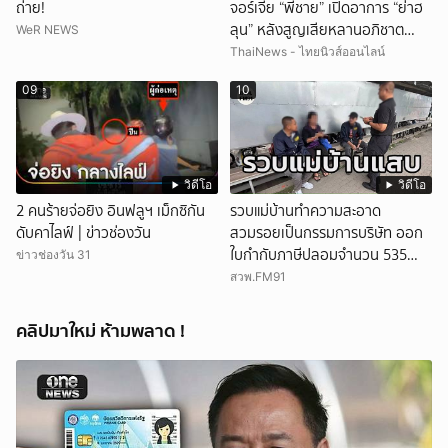
ถ่าย!
จอร์เจีย “พี่ชาย” เปิดอาการ “ย่าฮ
ลุน” หลังสูญเสียหลานอภิชาต
WeR NEWS
บุตร!
ThaiNews - ไทยนิวส์ออนไลน์
09
10
วิดีโอ
วิดีโอ
2 คนร้ายจ่อยิง อินฟลูฯ เม็กซิกัน
รวบแม่บ้านทำความสะอาด
ดับคาไลฟ์ | ข่าวช่องวัน
สวมรอยเป็นกรรมการบริษัท ออก
ใบกำกับภาษีปลอมจำนวน 535
ข่าวช่องวัน 31
ฉบับ รัฐเสียหายกว่า 129 ล้านบาท
สวพ.FM91
คลิปมาใหม่ ห้ามพลาด !