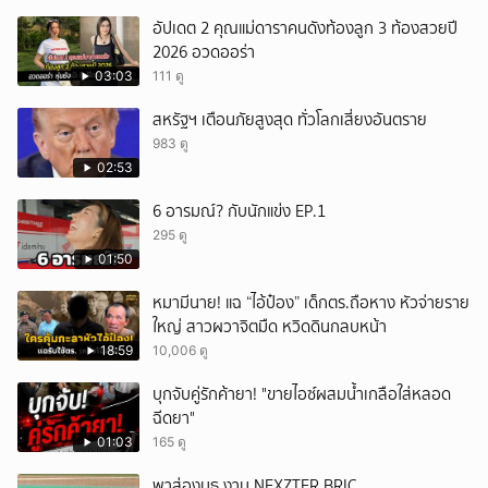
อัปเดต 2 คุณแม่ดาราคนดังท้องลูก 3 ท้องสวยปี
2026 อวดออร่า
03:03
111 ดู
สหรัฐฯ เตือนภัยสูงสุด ทั่วโลกเสี่ยงอันตราย
983 ดู
02:53
6 อารมณ์? กับนักแข่ง EP.1
295 ดู
01:50
หมามีนาย! แฉ “ไอ้ป๋อง” เด็กตร.ถือหาง หัวจ่ายราย
ใหญ่ สาวผวาจิตมืด หวิดดินกลบหน้า
18:59
10,006 ดู
บุกจับคู่รักค้ายา! "ขายไอซ์ผสมน้ำเกลือใส่หลอด
ฉีดยา"
01:03
165 ดู
พาส่องบูธ งาน NEXZTER BRIC