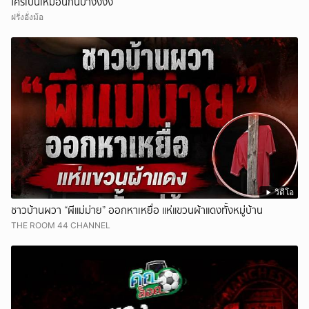
ใครเป็นเหมือนกันบ้างงงง
ฝรั่งอั่งม้อ
วิดีโอ
ชาวบ้านผวา “ผีแม่ม่าย” ออกหาเหยื่อ แห่แขวนผ้าแดงทั้งหมู่บ้าน
THE ROOM 44 CHANNEL