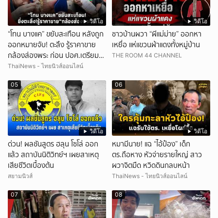
วิดีโอ
วิดีโอ
“โทน บางแค” ขยับสะเทือน หลังถูก
ชาวบ้านผวา “ผีแม่ม่าย” ออกหา
ออกหมายจับ! ตะลึง รู้ราคาขาย
เหยื่อ แห่แขวนผ้าแดงทั้งหมู่บ้าน
กล้องส่องพระ ก่อน ปอศ.เตรียม
THE ROOM 44 CHANNEL
บุกรวบ?
ThaiNews - ไทยนิวส์ออนไลน์
05
06
วิดีโอ
วิดีโอ
ด่วน! ผลชันสูตร ฮลุน โซโล่ ออก
หมามีนาย! แฉ “ไอ้ป๋อง” เด็ก
แล้ว สถาบันนิติวิทย์ฯ เผยสาเหตุ
ตร.ถือหาง หัวจ่ายรายใหญ่ สาว
เสียชีวิตเบื้องต้น
ผวาจิตมืด หวิดดินกลบหน้า
สยามนิวส์
ThaiNews - ไทยนิวส์ออนไลน์
07
08