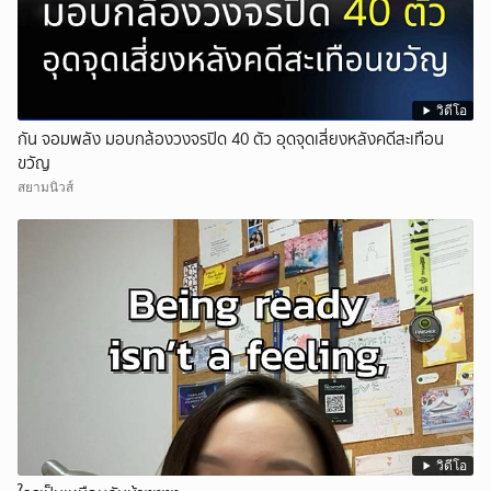
วิดีโอ
กัน จอมพลัง มอบกล้องวงจรปิด 40 ตัว อุดจุดเสี่ยงหลังคดีสะเทือน
ขวัญ
สยามนิวส์
วิดีโอ