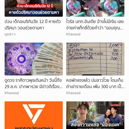
ด่วน เด็กอเมริกันวัย 12 ปี หายตัว
ไวรัล นทท.อินเดีย อ้างไม่มีเงิน เลย
ปริศนา วอนช่วยตามหา
จ่ายค่าแท็กซี่ด้วยคำว่า "ขอบคุณ"
คนขับอึ้ง แห่วิจารณ์
มุมข่าว
Khaosod
ดูดวง ราศีดาวพุธเดินหน้า วันนี้ถึง
หอพักแจงแล้ว ปมสาวโวย โดนเก็บ
29 ส.ค. ปากพารวย มีข่าวดีเรื่อง
ค่าเช่ารายเดือน เพิ่ม 300 บาท เป็น
เงิน-ค้าขาย
ค่าพาเพื่อนมานอน 1 คืน
Khaosod
Khaosod