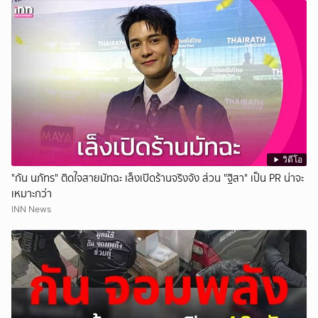
วิดีโอ
"กัน นภัทร" ติดใจสายมัทฉะ เล็งเปิดร้านจริงจัง ส่วน "ฐิสา" เป็น PR น่าจะ
เหมาะกว่า
INN News