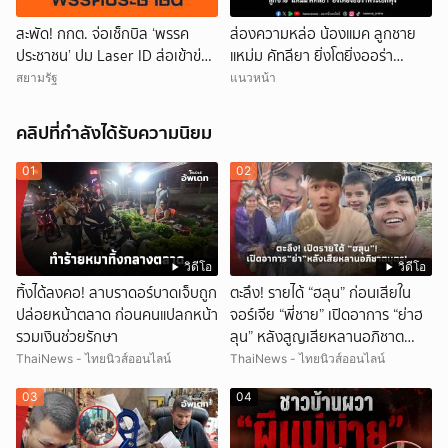
สะพัด! กกต. จ่อเช็กบิล ‘พรรค
ส่องความหล่อ น้องแมค ลูกชาย
ประชาชน’ ปม Laser ID ส่อเข้าข่าย
แหม่ม คัทลียา ยิ่งโตยิ่งออร่า
ยุบพรรคตาม ม.92
พระเอกพุ่ง
สยามรัฐ
แนวหน้า
คลิปที่กำลังได้รับความนิยม
01
02
วิดีโอ
วิดีโอ
ทิ้งได้ลงคอ! ลาบราดอร์บาดเจ็บถูก
ตะลึง! รายได้ “ฮลุน” ก่อนเสียใน
ปล่อยหน้าตลาด ก่อนคนแปลกหน้า
จอร์เจีย “พี่ชาย” เปิดอาการ “ย่าฮ
รวมเงินช่วยรักษา
ลุน” หลังสูญเสียหลานอภิชาต
บุตร!
ThaiNews - ไทยนิวส์ออนไลน์
ThaiNews - ไทยนิวส์ออนไลน์
03
04