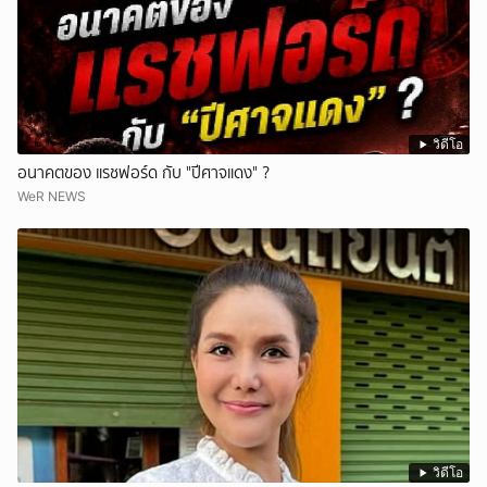
วิดีโอ
อนาคตของ แรชฟอร์ด กับ "ปีศาจแดง" ?
WeR NEWS
วิดีโอ