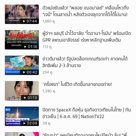
ตัวแม่ขยับแล้ว! "พลอย เฌอมาลย์" เคลื่อนไหวถึง
"เจนี่" โดนสาดน้ำ หลังตัวเองลุกจากโต๊ะได้ไม่นาน!
07:44
1,860 ดู
ผู้ว่าฯ ชลบุรี นำไว้อาลัย "ไดอานา-โรมัน" พร้อมเปิด
GPR สแกนเขาชีจรรย์ เร่งหาหลักฐานเพิ่มเติม
01:16
112 ดู
ข่าวดีมาแล้ว! รัฐปลดล็อกเกณฑ์รถเก่า คาดคนได้
สิทธิเพิ่ม 2-3 ล้านราย
00:42
254 ดู
“ครั้งแรก” ในชีวิต เกิดขึ้นกลางกองถ่าย!
1,380 ดู
01:13
ปิดทาง SpaceX ถือหุ้น ธุจกิจดาวเทียมในไทย | ทัน
ข่าวเย็น | 6 ส.ค. 69 | NationTV22
02:08
38 ดู
"ธัญญ่า" เผยมีคนทักจะเจอคนใหม่ปีหน้า ลั่น! "พี่