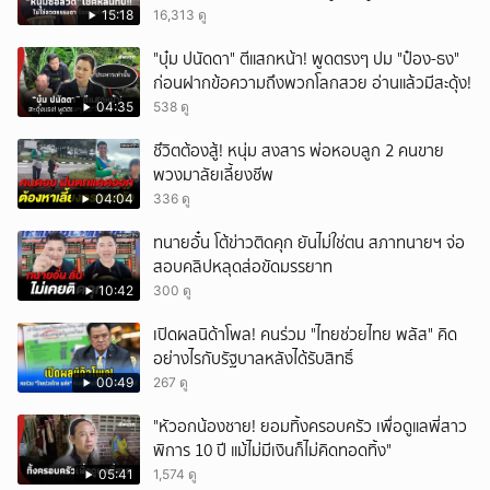
15:18
16,313 ดู
"บุ๋ม ปนัดดา" ตีแสกหน้า! พูดตรงๆ ปม "ป๋อง-ธง"
ก่อนฝากข้อความถึงพวกโลกสวย อ่านแล้วมีสะดุ้ง!
04:35
538 ดู
ชึวิตต้องสู้! หนุ่ม สงสาร พ่อหอบลูก 2 คนขาย
พวงมาลัยเลี้ยงชีพ
04:04
336 ดู
ทนายอั๋น โต้ข่าวติดคุก ยันไม่ใช่ตน สภาทนายฯ จ่อ
สอบคลิปหลุดส่อขัดมรรยาท
10:42
300 ดู
เปิดผลนิด้าโพล! คนร่วม "ไทยช่วยไทย พลัส" คิด
อย่างไรกับรัฐบาลหลังได้รับสิทธิ์
00:49
267 ดู
"หัวอกน้องชาย! ยอมทิ้งครอบครัว เพื่อดูแลพี่สาว
พิการ 10 ปี แม้ไม่มีเงินก็ไม่คิดทอดทิ้ง"
05:41
1,574 ดู