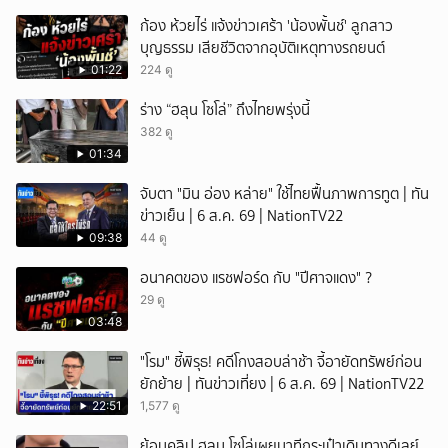
ก้อง ห้วยไร่ แจ้งข่าวเศร้า 'น้องพั้นช์' ลูกสาว
บุญธรรม เสียชีวิตจากอุบัติเหตุทางรถยนต์
01:22
224 ดู
ร่าง “ฮลุน โซโล่” ถึงไทยพรุ่งนี้
382 ดู
01:34
จับตา "มิน อ่อง หล่าย" ใช้ไทยฟื้นภาพการทูต | ทัน
ข่าวเย็น | 6 ส.ค. 69 | NationTV22
09:38
44 ดู
อนาคตของ แรชฟอร์ด กับ "ปีศาจแดง" ?
29 ดู
03:48
"โรม" ชี้พิรุธ! คดีโกงสอบล่าช้า จี้อายัดทรัพย์ก่อน
ยักย้าย | ทันข่าวเที่ยง | 6 ส.ค. 69 | NationTV22
22:51
1,577 ดู
ย้อนคลิป ฮลุน โซโล่เผยนาทีกระเป๋าเดินทางดีเลย์