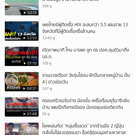
296 ดู
02:15
เผยไทยมีผู้ติดเชื้อ HIV สะสมกว่า 5.5 แสนราย 13
จังหวัดที่มีผู้ติดเชื้อครึ่งล้านคน
02:52
1,340 ดู
เปิดภาพนาที โทน บางแค ถูก ตร ปอศ.คุมตัวมาถึง
บช.ก.
01:10
169 ดู
งานบวชเดือด! วัยรุ่นไล่ชน-ชักปืนกลางหมู่บ้าน เจ็บ
4 | ข่าวช่องวัน
04:31
247 ดู
ครอบครัวรอรับร่าง น้องอั้ม เหยื่อเรือมยุรีนารีกลับ
บ้าน เผยนึกถึงกรณีของ น้องฮลุนเช่นเดียวกัน
01:46
92 ดู
โชคหล่นทับ! “หนุ่มซื้อลวด” จากร้านมือ 2 ญี่ปุ่น
ตะลึงไม่ใช่ลวดธรรมดา ช็อครู้ซ่อนมูลค่ามหาศาล!