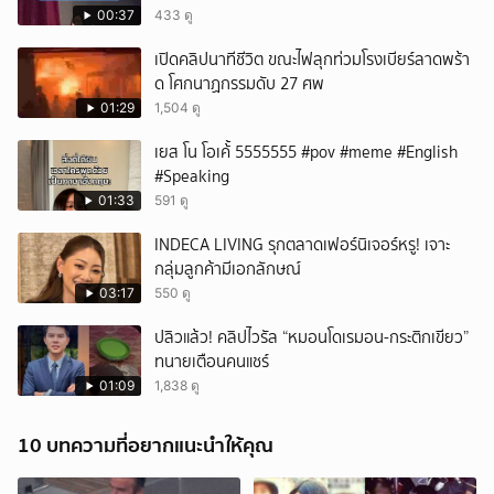
00:37
433 ดู
เปิดคลิปนาทีชีวิต ขณะไฟลุกท่วมโรงเบียร์ลาดพร้า
ด โศกนาฏกรรมดับ 27 ศพ
01:29
1,504 ดู
เยส โน โอเค้้้้ 5555555 #pov #meme #English
#Speaking
01:33
591 ดู
INDECA LIVING รุกตลาดเฟอร์นิเจอร์หรู! เจาะ
กลุ่มลูกค้ามีเอกลักษณ์
03:17
550 ดู
ปลิวแล้ว! คลิปไวรัล “หมอนโดเรมอน-กระติกเขียว”
ทนายเตือนคนแชร์
01:09
1,838 ดู
10 บทความที่อยากแนะนำให้คุณ