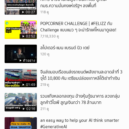
กมธ.ความมั่นคงแห่งรัฐฯ ลงพื้นที่
00:27
118 ดู
POPCORNER CHALLENGE | #FELIZZ กับ
Challenge แบบแมว ๆ จะน่ารักแค่ไหนมาดูเลย!
02:52
7,118,330 ดู
สไปเดอร์-แมน แบรนด์ นิว เดย์
120 ดู
ตัวอย่าง
จีนส่งมอบเรือขนส่งรถยนต์พลังงานสะอาดลำที่ 3
จุได้ 10,800 คัน เตรียมปล่อยเกาหลีใต้เช่าทำเงิน
01:49
219 ดู
รวบแก๊งหลอกลงทุน อ้างหุ้นกู้ธนาคาร ลวงกลุ่ม
ลูกค้าวีไอพี สูญเงินกว่า 78 ล้านบาท
02:16
211 ดู
an easy way to help your AI think smarter
#GenerativeAI