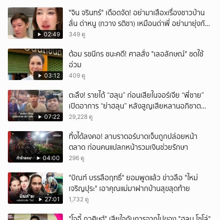
ั่"จิน จรินทร์" เดือดจัด! อย่ามาเสือxเรื่องชาวบ้าน
ลั่น ด่าหนู (กวาง รติชา) เหมือนด่าพี่ อย่ามายุ่งกับ
คนของผม จบ!!!
02:49
349 ดู
ต้อม รชนีกร ชนะคดี! ศาลสั่ง "เลอลักษณ์" ชดใช้
อ่วม
03:12
409 ดู
ตะลึง! รายได้ “ฮลุน” ก่อนเสียในจอร์เจีย “พี่ชาย”
เปิดอาการ “ย่าฮลุน” หลังสูญเสียหลานอภิชาต
บุตร!
07:22
29,228 ดู
ทิ้งได้ลงคอ! ลาบราดอร์บาดเจ็บถูกปล่อยหน้า
ตลาด ก่อนคนแปลกหน้ารวมเงินช่วยรักษา
04:00
296 ดู
"บิณฑ์ บรรลือฤทธิ์" ยอมพูดแล้ว ข่าวลือ "ใหม่
เจริญปุระ" เอาคุณแม่มาฝากบ้านสุขสุดท้าย
27:01
1,732 ดู
"โจอี้ ภูวศิษฐ์" เสียใจกับการจากไปของ "ฮลุน โซโล่"