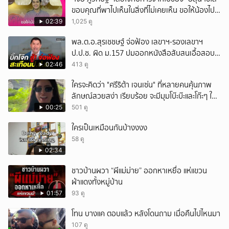
ขอบคุณที่พาไปเห็นในสิ่งที่ไม่เคยเห็น ขอให้น้องไปสู่
สุคติ
02:39
1,025 ดู
พล.ต.อ.สุรเชชษฐ์ จ่อฟ้อง เลขาฯ-รองเลขาฯ
ป.ป.ช. ผิด ม.157 ปมออกหนังสือสับสนเอื้อสอบ
คดีซ้ำซ้อน
02:46
413 ดู
ใครจะคิดว่า "ศรีริต้า เจนเซ่น" ที่หลายคนคุ้นภาพ
ลักษณ์สวยสง่า เรียบร้อย จะมีมุมโบ๊ะบ๊ะและโก๊ะๆ ให้
ได้อมยิ้มเหมือนกัน งานนี้ทำเอาแฟนๆ ทั้งเอ็นดูทั้ง
00:25
501 ดู
หัวเราะ
ใครเป็นเหมือนกันบ้างงงง
58 ดู
02:34
ชาวบ้านผวา “ผีแม่ม่าย” ออกหาเหยื่อ แห่แขวน
ผ้าแดงทั้งหมู่บ้าน
01:57
93 ดู
โทน บางแค ตอบแล้ว หลังโดนถาม เมื่อคืนไปไหนมา
107 ดู