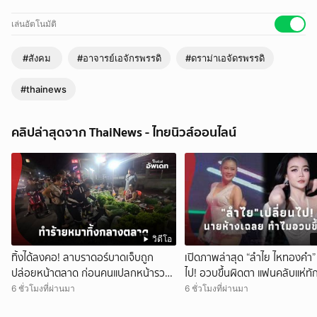
เล่นอัตโนมัติ
#สังคม
#อาจารย์เอจักรพรรดิ
#ดราม่าเอจัดรพรรดิ
#thainews
คลิปล่าสุดจาก ThaiNews - ไทยนิวส์ออนไลน์
วิดีโอ
ทิ้งได้ลงคอ! ลาบราดอร์บาดเจ็บถูก
เปิดภาพล่าสุด “ลำไย ไหทองคำ” 
ปล่อยหน้าตลาด ก่อนคนแปลกหน้ารวม
ไป! อวบขึ้นผิดตา แฟนคลับแห่ทั
เงินช่วยรักษา
ห้าง” เฉลยสาเหตุชัด!
6 ชั่วโมงที่ผ่านมา
6 ชั่วโมงที่ผ่านมา