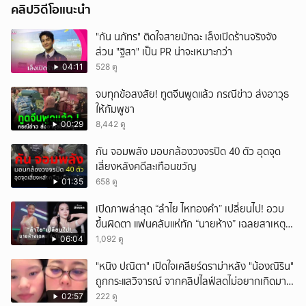
คลิปวิดีโอแนะนำ
"กัน นภัทร" ติดใจสายมัทฉะ เล็งเปิดร้านจริงจัง
ส่วน "ฐิสา" เป็น PR น่าจะเหมาะกว่า
04:11
528 ดู
จบทุกข้อสงสัย! ทูตจีนพูดแล้ว กรณีข่าว ส่งอาวุธ
ให้กัมพูชา
00:29
8,442 ดู
กัน จอมพลัง มอบกล้องวงจรปิด 40 ตัว อุดจุด
เสี่ยงหลังคดีสะเทือนขวัญ
01:35
658 ดู
เปิดภาพล่าสุด “ลำไย ไหทองคำ” เปลี่ยนไป! อวบ
ขึ้นผิดตา แฟนคลับแห่ทัก “นายห้าง” เฉลยสาเหตุ
ชัด!
06:04
1,092 ดู
"หนิง ปณิตา" เปิดใจเคลียร์ดราม่าหลัง "น้องณิริน"
ถูกกระแสวิจารณ์ จากคลิปไลฟ์สดไม่อยากเกิดมา
หน้าเหมือนพ่อ
02:57
222 ดู