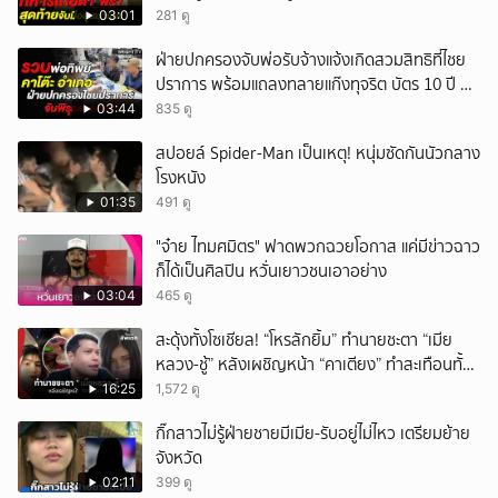
03:01
281 ดู
ฝ่ายปกครองจับพ่อรับจ้างแจ้งเกิดสวมสิทธิที่ไชย
ปราการ พร้อมแถลงทลายแก๊งทุจริต บัตร 10 ปี ที่
แม่สอด
03:44
835 ดู
สปอยล์ Spider-Man เป็นเหตุ! หนุ่มซัดกันนัวกลาง
โรงหนัง
01:35
491 ดู
"จ๋าย ไทมศมิตร" ฟาดพวกฉวยโอกาส แค่มีข่าวฉาว
ก็ได้เป็นศิลปิน หวั่นเยาวชนเอาอย่าง
03:04
465 ดู
สะดุ้งทั้งโซเชียล! “โหรลักยิ้ม” ทำนายชะตา “เมีย
หลวง-ชู้” หลังเผชิญหน้า “คาเตียง” ทำสะเทือนทั้ง
ประเทศ
16:25
1,572 ดู
กิ๊กสาวไม่รู้ฝ่ายชายมีเมีย-รับอยู่ไม่ไหว เตรียมย้าย
จังหวัด
02:11
399 ดู