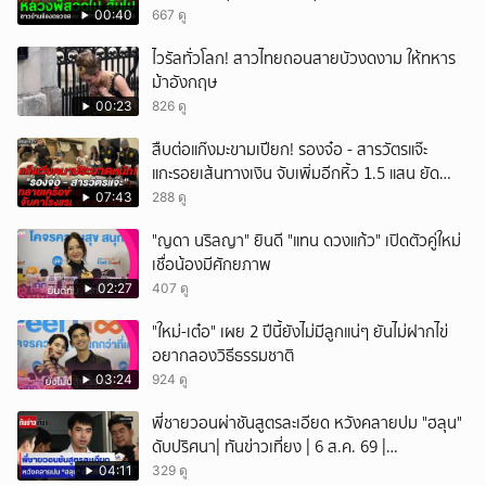
00:40
667 ดู
ไวรัลทั่วโลก! สาวไทยถอนสายบัวงดงาม ให้ทหาร
ม้าอังกฤษ
00:23
826 ดู
สืบต่อแก๊งมะขามเปียก! รองจ๋อ - สารวัตรแจ๊ะ
แกะรอยเส้นทางเงิน จับเพิ่มอีกหิ้ว 1.5 แสน ยัด
สินบน
07:43
288 ดู
"ญดา นริลญา" ยินดี "แทน ดวงแก้ว" เปิดตัวคู่ใหม่
เชื่อน้องมีศักยภาพ
02:27
407 ดู
"ใหม่-เต๋อ" เผย 2 ปีนี้ยังไม่มีลูกแน่ๆ ยันไม่ฝากไข่
อยากลองวิธีธรรมชาติ
03:24
924 ดู
พี่ชายวอนผ่าชันสูตรละเอียด หวังคลายปม "ฮลุน"
ดับปริศนา| ทันข่าวเที่ยง | 6 ส.ค. 69 |
NationTV22
04:11
329 ดู