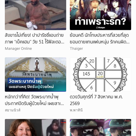
สังขารไม่เที่ยง! ปาปารัซซี่แอบถ่าย
ย้อนคดี นักโทษประหารที่สวยที่สุด
ภาพ “เบ็คแฮม” วัย 51 ไร้ฟิลเตอร์
ยอมตายแทนแฟนหนุ่ม รักคนผิด
เผยให้เห็นผมบาง-ศีรษะล้าน
ชีวิตดิ่งเหว
Manager Online
Thaiger
หนักกว่าที่คิด! วัดพระบาทน้ำพุ
ดวงวันศุกร์ที่ 7 สิงหาคม พ.ศ.
ประกาศปิดรับผู้ป่วยใหม่ เผยสาเหตุ
2569
สุดสะเทือนใจ
สยามนิวส์
พ.พาทินี