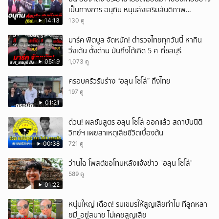
เป็นทางการ อนุทิน หนุนส่งเสริมสันติภาพ
เสถียรภาพชายแดน
14:13
130 ดู
มาร์ค พิตบูล จัดหนัก! ตำรวจไทยทุกวันนี้ หากิน
วิ่งเต้น ตั้งด่าน มันถึงได้เกิด 5 ศ_ที่ชลบุรี
05:19
1,073 ดู
ครอบครัวรับร่าง “ฮลุน โซโล่” ถึงไทย
197 ดู
01:21
ด่วน! ผลชันสูตร ฮลุน โซโล่ ออกแล้ว สถาบันนิติ
วิทย์ฯ เผยสาเหตุเสียชีวิตเบื้องต้น
00:38
721 ดู
ว่านไฉ โพสต์ขอโทษหลังแจ้งข่าว "ฮลุน โซโล่"
589 ดู
01:22
หนุ่มใหญ่ เดือด! รบเขมรให้สูญเสียทำไม ทีลูกหลา
ยมึ_อยู่สบาย ไม่เคยสูญเสีย