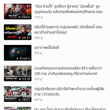
ยกเลิก
“ก้อง ห้วยไร่” สุดช็อก! รู้สาเหตุ “น้องพั๊นซ์“ ลูก
บุญธรรมดับ หลังเคยเสียพ่อแม่เหตุตึกสตง.ถล่ม
09:06
335 ดู
คลิปนี้ห้ามพลาด! หนุ่มลองแล้ว เปิดเสียงนี้ ตอน
หมาข้างบ้านเห่าไม่หยุด
04:31
462 ดู
มหากาพย์โอดิสซี
255 ดู
ตัวอย่าง
รวบแก๊งหลอกขายบัตรคอนเสิร์ต BTS เหยื่อกว่า
100 ราย นำเงินเปย์ของหรู-เที่ยวต่างประเทศ
02:18
153 ดู
กลุ่มนักเรียนชาวอิตาลีเข้าพบตำรวจ-ขอโทษผู้เสีย
หาย | ข่าวช่องวัน
08:07
461 ดู
มิน ออง ไลง์ ประธานาธิบดีเมียนมา เยือนไทยอย่าง