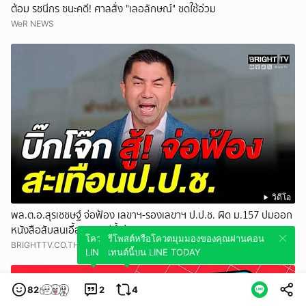
ต้อม รชนีกร ชนะคดี! ศาลสั่ง "เลอลักษณ์" ชดใช้อ่วม
WeR NEWS
วิดีโอ
พล.ต.อ.สุรเชชษฐ์ จ่อฟ้อง เลขาฯ-รองเลขาฯ ป.ป.ช. ผิด ม.157 ปมออก
หนังสือสับสนเอื้อสอบคดีซ้ำซ้อน
โควตมุมมองของคุณผ่านคอนเทนต์นี้บน
รีโพสต์หรือโควตมุมมองของคุณผ่านคอน
BRIGHTTV.CO.TH
LINE TODAY
เทนต์นี้บน LINE TODAY
82
2
4