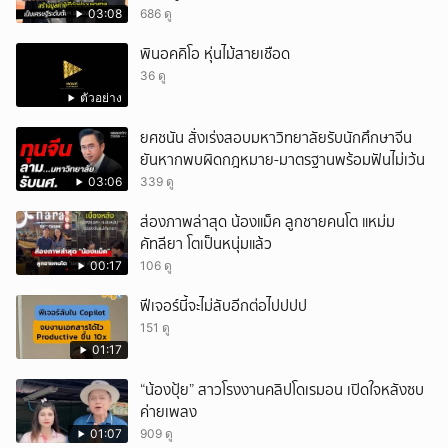
03:08
686 ดู
พินอคคิโอ หุ่นไม้สายเชือด
36 ดู
ตัวอย่าง
ยศชนัน สั่งเร่งสอบมหาวิทยาลัยรับนักศึกษาจีน
ยันหากพบผิดกฎหมาย-มาตรฐานพร้อมฟันไม่เว้น
03:06
339 ดู
ส่องภาพล่าสุด น้องแม็ค ลูกชายคนโต แหม่ม
คัทลียา โตเป็นหนุ่มแล้ว
00:17
106 ดู
ฟีเจอร์นี้จะไม่ลับอีกต่อไปปปป
151 ดู
01:17
“น้องปุ้ย” สาวโรงงานคลิปโดเรมอน เปิดใจหลังซบ
ค่ายเพลง
01:07
909 ดู