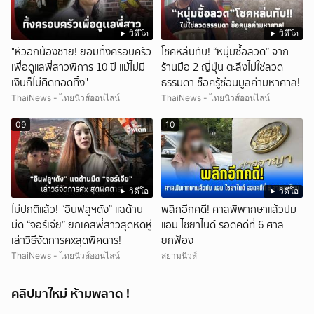
วิดีโอ
วิดีโอ
"หัวอกน้องชาย! ยอมทิ้งครอบครัว
โชคหล่นทับ! “หนุ่มซื้อลวด” จาก
เพื่อดูแลพี่สาวพิการ 10 ปี แม้ไม่มี
ร้านมือ 2 ญี่ปุ่น ตะลึงไม่ใช่ลวด
เงินก็ไม่คิดทอดทิ้ง"
ธรรมดา ช็อครู้ซ่อนมูลค่ามหาศาล!
ThaiNews - ไทยนิวส์ออนไลน์
ThaiNews - ไทยนิวส์ออนไลน์
09
10
วิดีโอ
วิดีโอ
ไม่ปกติแล้ว! “อินฟลูฯดัง” แฉด้าน
พลิกอีกคดี! ศาลพิพากษาแล้วปม
มืด “จอร์เจีย” ยกเคสพี่สาวสุดหดหู่
แอม ไซยาไนด์ รอดคดีที่ 6 ศาล
เล่าวิธีจัดการศxสุดพิศดาร!
ยกฟ้อง
ThaiNews - ไทยนิวส์ออนไลน์
สยามนิวส์
คลิปมาใหม่ ห้ามพลาด !