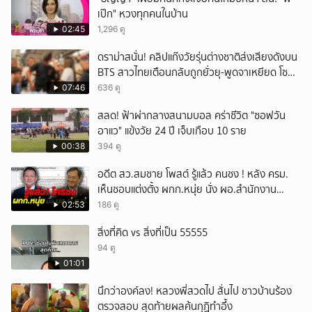
เป๊ก" หวงทุกคนในบ้าน
02:45
1,296 ดู
ดราม่าสนั่น! คลิปแก๊งวัยรุ่นต่างชาติส่งเสียงดังบน
BTS สาวไทยเตือนกลับถูกยั่วยุ-พูดจาเหยียด โซ
เชียลวิจารณ์เดือด
07:46
636 ดู
สลด! ฟ้าผ่ากลางสนามบอล คร่าชีวิต "ซอฟวัน
อาแว" แข้งวัย 24 ปี เจ็บเกือบ 10 ราย
00:38
394 ดู
อดีต สว.สมชาย โพสต์ รู้แล้ว คนชง ! หลัง ครม.
เห็นชอบแต่งตั้ง ผกก.หนุ่ย นั่ง ผอ.สำนักงาน
ป.ย.ป.
02:53
186 ดู
สิ่งที่คิด vs สิ่งที่เป็น 55555
94 ดู
01:01
นึกว่าองค์ลง! หลวงพี่สวดไป สั่นไป ชาวบ้านร้อง
ตรวจสอบ สุดท้ายผลค้นกุฏิทำอึ้ง