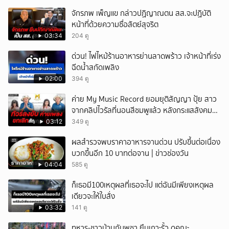
จักรภพ เพ็ญแข กล่าวปฏิญาณตน สส.จะปฏิบัติ
หน้าที่ด้วยความซื่อสัตย์สุจริต
03:34
204 ดู
ด่วน! ไฟไหม้ร้านอาหารย่านลาดพร้าว เจ้าหน้าที่เร่ง
ฉีดน้ำสกัดเพลิง
02:00
394 ดู
ค่าย My Music Record ยอมยุติสัญญา ปุ้ย สาว
จากคลิปไวรัลที่นอนสีชมพูแล้ว หลังกระแสสังคม
และคนในวงการวิจารณ์เรื่องความเหมาะสม
03:12
349 ดู
ผลสำรวจพบราคาอาหารจานด่วน ปรับขึ้นต่อเนื่อง
บวกขึ้นอีก 10 บาทต่อจาน | ข่าวช่องวัน
04:04
585 ดู
ก็เธอมี100เหตุผลที่เธอจะไป แต่ฉันมีเพียงเหตุผล
เดียวจะให้ใบสั่ง
03:32
141 ดู
ทหาร-ชาวบ้านกัมพูชา ยืนเกาะรั้ว ดูคณะ