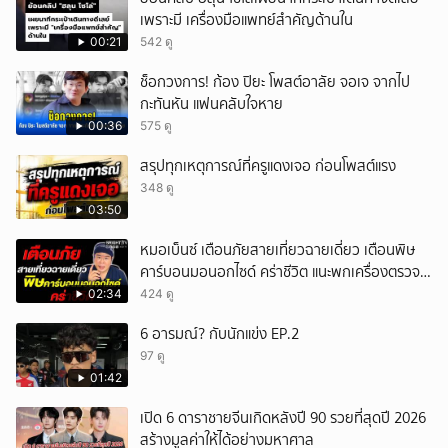
เพราะมี เครื่องมือแพทย์สำคัญด้านใน
00:21
542 ดู
ช็อกวงการ! ก้อง ปิยะ โพสต์อาลัย จอเจ จากไป
กะทันหัน แฟนคลับใจหาย
00:36
575 ดู
สรุปทุกเหตุการณ์ที่ครูแดงเจอ ก่อนโพสต์แรง
348 ดู
03:50
หมอเบ็นซ์ เตือนภัยสายเที่ยวฉายเดี่ยว เตือนพิษ
คาร์บอนมอนอกไซด์ คร่าชีวิต แนะพกเครื่องตรวจ
วัดติดตัว
02:34
424 ดู
6 อารมณ์? กับนักแข่ง EP.2
97 ดู
01:42
เปิด 6 ดาราชายจีนเกิดหลังปี 90 รวยที่สุดปี 2026
สร้างมูลค่าให้ได้อย่างมหาศาล