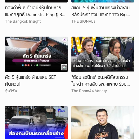
ทองคำฟื้น! ทำเสน่ห์หุ้นไทยหาย
สแกน 5 หุ้นพื้นฐานแกร่งน่าสะสม
แนะกลยุทธ์ Domestic Play ชู 3
หลังประกาศงบ และทิศทาง Big
หุ้นเด่น
Tech ในเวลานี้
The Bangkok Insight
THE SIGNALs
คัด 5 หุ้นแกร่ง ฝ่ามรสุม SET
"ต้อม รชนีกร" ชนะคดีศัลยกรรม
ผันผวน!
ใบหน้า ศาลสั่ง รพ.-แพทย์ ร่วม
ชดใช้กว่า 7.7 ล้านบาท
หุ้นวิชั่น
The Room44 Variety