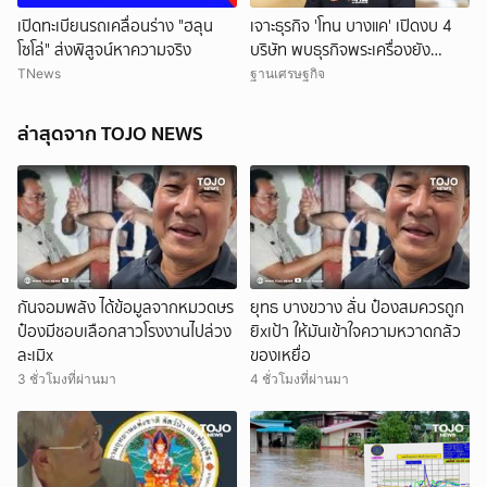
เปิดทะเบียนรถเคลื่อนร่าง "ฮลุน
เจาะธุรกิจ 'โทน บางแค' เปิดงบ 4
โซโล่" ส่งพิสูจน์หาความจริง
บริษัท พบธุรกิจพระเครื่องยัง
ขาดทุน
TNews
ฐานเศรษฐกิจ
ล่าสุดจาก TOJO NEWS
กันจอมพลัง ได้ข้อมูลจากหมวดษร
ยุทธ บางขวาง ลั่น ป๋องสมควรถูก
ป๋องมีชอบเลือกสาวโรงงานไปล่วง
ยิxเป้า ให้มันเข้าใจความหวาดกลัว
ละเมิx
ของเหยื่อ
3 ชั่วโมงที่ผ่านมา
4 ชั่วโมงที่ผ่านมา
ยกเลิก