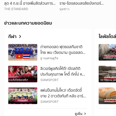
สุด 4 ก.ย.นี้ อาจเพิ่มสัดส่วนการ
ราย-ร้องสอบสงสัยบังเกอร์
ขายแบบ Small Lot First มากขึ้น
ชายแดนสร้างไม่คุ้มงบ
THE STANDARD
มุมข่าว
ข่าวและบทความยอดนิยม
กีฬา
ไลฟ์สไตล
ถ่ายทอดสด ฟุตซอลทีมชาติ
ไทย พบ เวียดนาม ดูบอลสด
ช่อง TrueVision เวลา 20.30
ฐานเศรษฐกิจ
น.
ลิเวอร์พูลคิดให้ดี! เปิดสถิติ
ประกันคุณภาพ โคดี้ กัคโป หลัง
สเปอร์สคิดทุ่มซื้อ
SIAMSPORT
แฟนปืนทนไม่ไหว! เดือดจัดจี้
ขาย 2 ดาวดังทันที หลัง อาร์
เซน่อล พลิกล็อกพ่าย เรอัล เบ
SIAMSPORT
ติส ยับอุ่นเครื่อง
ดูเพิ่ม