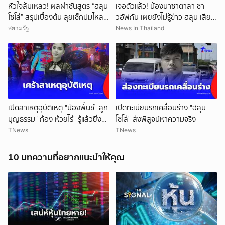
หัวใจล้มเหลว! ผลผ่าชันสูตร “ฮลุน
เจอตัวแล้ว! น้องนาซาตาลา ชา
โซโล่” สรุปเบื้องต้น ลุยเช็กปมไหล
วอัฟกัน เผยยังไม่รู้ข่าว ฮลุน เสีย
ตาย ยังไม่ตัดทิ้งสารพิษ
ชีวิต หลังเพิ่งประสบอุบัติเหตุ
สยามรัฐ
News In Thailand
เปิดสาเหตุอุบัติเหตุ "น้องพั้นช์" ลูก
เปิดทะเบียนรถเคลื่อนร่าง "ฮลุน
บุญธรรม "ก้อง ห้วยไร่" รู้แล้วยิ่ง
โซโล่" ส่งพิสูจน์หาความจริง
สลดใจ
TNews
TNews
10 บทความที่อยากแนะนำให้คุณ