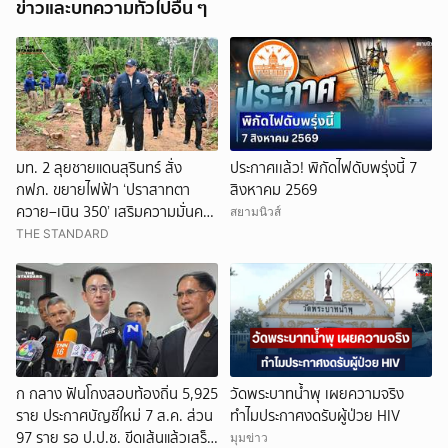
ข่าวและบทความทั่วไปอื่น ๆ
มท. 2 ลุยชายแดนสุรินทร์ สั่ง
ประกาศเเล้ว! พิกัดไฟดับพรุ่งนี้ 7
กฟภ. ขยายไฟฟ้า ‘ปราสาทตา
สิงหาคม 2569
ควาย–เนิน 350’ เสริมความมั่นคง
สยามนิวส์
ชายแดน
THE STANDARD
ก กลาง ฟันโกงสอบท้องถิ่น 5,925
วัดพระบาทน้ำพุ เผยความจริง
ราย ประกาศบัญชีใหม่ 7 ส.ค. ส่วน
ทำไมประกาศงดรับผู้ป่วย HIV
97 ราย รอ ป.ป.ช. ขีดเส้นแล้วเสร็จ
มุมข่าว