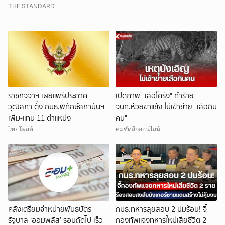
31 ส.ค.
THE STANDARD
ราชกิจจาฯ เผยแพร่ประกาศ
เปิดภาพ "เสือโคร่ง" ทำร้าย
วุฒิสภา ตั้ง กมธ.พิทักษ์สถาบันฯ
จนท.ห้วยขาแข้ง ไม่เข้าข่าย "เสือกิน
เพิ่ม-แทน 11 ตำแหน่ง
คน"
ไทยโพสต์
คมชัดลึกออนไลน์
คลังเตรียมจำหน่ายพันธบัตร
กมธ.ทหารลุยสอบ 2 ปมร้อน! จี้
รัฐบาล ‘ออมพลัส’ รอบถัดไป เร็ว
กองทัพแจงทหารใหม่เสียชีวิต 2