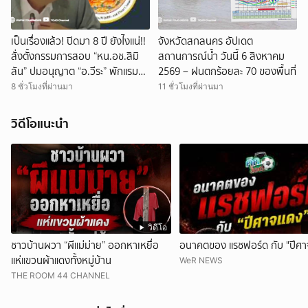
เป็นเรื่องแล้ว! ปิดมา 8 ปี ยังไงแน่!!
จังหวัดสกลนคร อัปเดต
สั่งตั้งกรรมการสอบ “หน.อช.สิมิ
สถานการณ์น้ำ วันนี้ 6 สิงหาคม
ลัน” ปมอนุญาต “อ.วีระ” พักแรม
2569 – ฝนตกร้อยละ 70 ของพื้นที่
ฝ่าฝืน?
8 ชั่วโมงที่ผ่านมา
11 ชั่วโมงที่ผ่านมา
วิดีโอแนะนำ
วิดีโอ
ชาวบ้านผวา “ผีแม่ม่าย” ออกหาเหยื่อ
อนาคตของ แรชฟอร์ด กับ "ปีศา
แห่แขวนผ้าแดงทั้งหมู่บ้าน
WeR NEWS
THE ROOM 44 CHANNEL