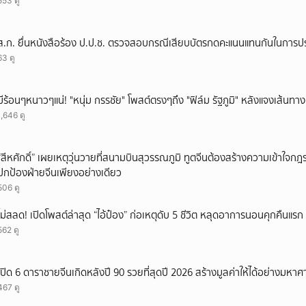
553 ดู
ยกเลิก
ส.ก. ยื่นหนังสือร้อง ป.ป.ช. ตรวจสอบกรณีเสียบบัตรกดคะแนนแทนกันในการป
63 ดู
มีร้อนๆหนาวๆแน่! "หนุ่ม กรรชัย" โพสต์ตรงๆถึง "ฟิล์ม รัฐภูมิ" หลังแจงเส้นทาง
1,646 ดู
“สีหศักดิ์” เผยเหตุวุ่นวายที่สนามบินสุวรรณภูมิ ทูตจีนต้องสร้างความเข้าใจกฎระ
ปกป้องฝ่ายจีนเพียงอย่างเดียว
506 ดู
ไม่สลด! เปิดโพสต์ล่าสุด “ไอ้ป๋อง” ก่อเหตุดับ 5 ชีวิต หลุดอาการนอนคุกคืนแรก ร
562 ดู
เปิด 6 ดาราชายจีนเกิดหลังปี 90 รวยที่สุดปี 2026 สร้างมูลค่าให้ได้อย่างมหาศ
467 ดู