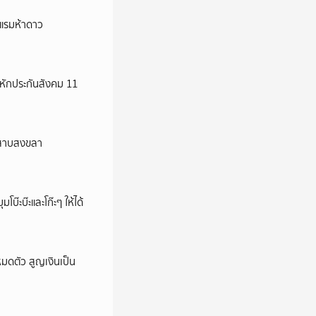
รงแรมห้าดาว
มหักประกันสังคม 11
ลสาบสงขลา
บ๊ะบ๊ะและโก๊ะๆ ให้ได้
มดตัว สูญเงินเป็น