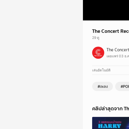
The Concert Rec
29 ดู
#TCCRecommend มาส่งท
The Concer
หรือเหงามากขึ้นกว่าเด
เผยแพร่ 03 ธ.
🎧 JAONAAY Ft. SEX
🎧 CORNBOI - พรดาว
🎧 YEW - ครึ่งแรก (ha
เล่นอัตโนมัติ
🎧 SONS. - ปลายฝน 
🎧 WOLF HOWL HAR
#เพลง
#PO
🎧 RIIZE - Fame
#TCCNews #TCCMusi
คลิปล่าสุดจาก T