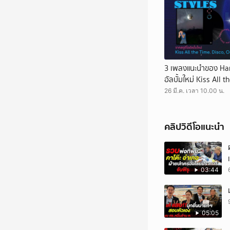
3 เพลงแนะนำของ Har
อัลบั้มใหม่ Kiss All 
Occasionally.
26 มี.ค. เวลา 10.00 น.
คลิปวิดีโอแนะนำ
03:44
05:05