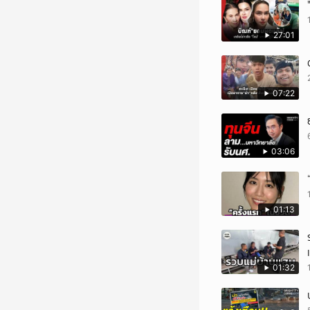
27:01
07:22
03:06
01:13
01:32