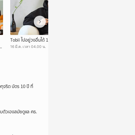
อ
วิดีโอ
Tobii ไปอยู่วงอื่นได้ 1 วัน อยากไปอยู่วงไหน
“Mr. Saxo Love” อ
อ
ของ Tobii อย่างช
16 มี.ค. เวลา 04.00 น.
15 มี.ค. เวลา 09.00 
ริต บัตร 10 ปี ที่
อบตัวเองสมัยดูแล ศธ.