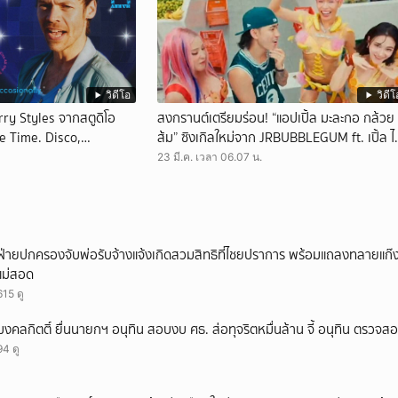
วิดีโอ
วิดีโ
ry Styles จากสตูดิโอ
สงกรานต์เตรียมร่อน! “แอปเปิ้ล มะละกอ กล้วย
the Time. Disco,
ส้ม” ซิงเกิลใหม่จาก JRBUBBLEGUM ft. เปิ้ล ไ
ริณ, Zom Marie & Ironboy
23 มี.ค. เวลา 06.07 น.
ฝ่ายปกครองจับพ่อรับจ้างแจ้งเกิดสวมสิทธิที่ไชยปราการ พร้อมแถลงทลายแก๊งทุจ
แม่สอด
615 ดู
มงคลกิตติ์ ยื่นนายกฯ อนุทิน สอบงบ ศธ. ส่อทุจริตหมื่นล้าน จี้ อนุทิน ตรวจส
94 ดู