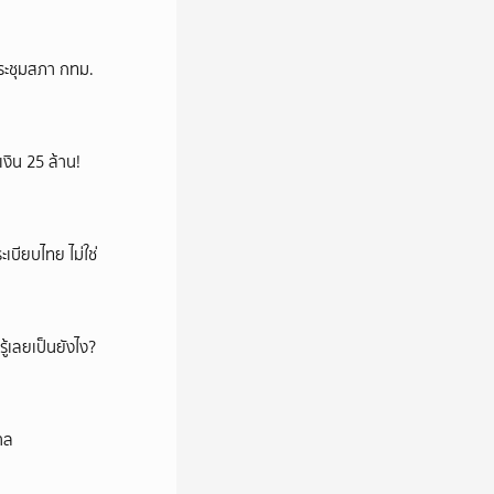
ระชุมสภา กทม.
เงิน 25 ล้าน!
เบียบไทย ไม่ใช่
ู้เลยเป็นยังไง?
าล