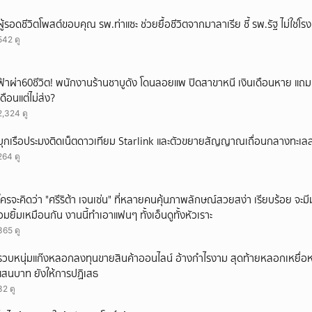
ผู้รอดชีวิตโพสต์ขอบคุณ รพ.ท่าแซะ ช่วยยื้อชีวิตจากมาลาเรีย ชี้ รพ.รัฐ ไม่ใช่โ
542 ดู
ฟ้าผ่า60ชีวิต! พนักงานร้านชาบูดัง โดนลอยแพ ปิดสาขาหนี เงินเดือนหาย แถ
เดือนแต่ไม่ส่ง?
2,324 ดู
บุกเรือประมงติดเน็ตดาวเทียม Starlink และตัวขยายสัญญาณเถื่อนกลางทะเ
264 ดู
ใครจะคิดว่า "ศรีริต้า เจนเซ่น" ที่หลายคนคุ้นภาพลักษณ์สวยสง่า เรียบร้อย จะมีมุมโ
อมยิ้มเหมือนกัน งานนี้ทำเอาแฟนๆ ทั้งเอ็นดูทั้งหัวเราะ
365 ดู
รวบหนุ่มแก๊งหลอกลงทุนขายสินค้าออนไลน์ อ้างกำไรงาม สุดท้ายหลอกเหยื่อห
แสนบาท ยังให้การปฏิเสธ
32 ดู