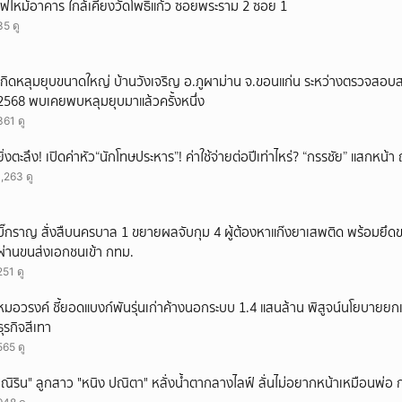
ไฟไหม้อาคาร ใกล้เคียงวัดโพธิ์แก้ว ซอยพระราม 2 ซอย 1
35 ดู
เกิดหลุมยุบขนาดใหญ่ บ้านวังเจริญ อ.ภูผาม่าน จ.ขอนแก่น ระหว่างตรวจสอบส
2568 พบเคยพบหลุมยุบมาแล้วครั้งหนึ่ง
361 ดู
ยิ่งตะลึง! เปิดค่าหัว“นักโทษประหาร”! ค่าใช้จ่ายต่อปีเท่าไหร่? “กรรชัย” แสกหน
1,263 ดู
บิ๊กราญ สั่งสืบนครบาล 1 ขยายผลจับกุม 4 ผู้ต้องหาแก๊งยาเสพติด พร้อมยึด
ผ่านขนส่งเอกชนเข้า กทม.
251 ดู
หมอวรงค์ ชี้ยอดแบงก์พันรุ่นเก่าค้างนอกระบบ 1.4 แสนล้าน พิสูจน์นโยบายยก
ธุรกิจสีเทา
565 ดู
"ณิริน" ลูกสาว "หนิง ปณิตา" หลั่งน้ำตากลางไลฟ์ ลั่นไม่อยากหน้าเหมือนพ่อ