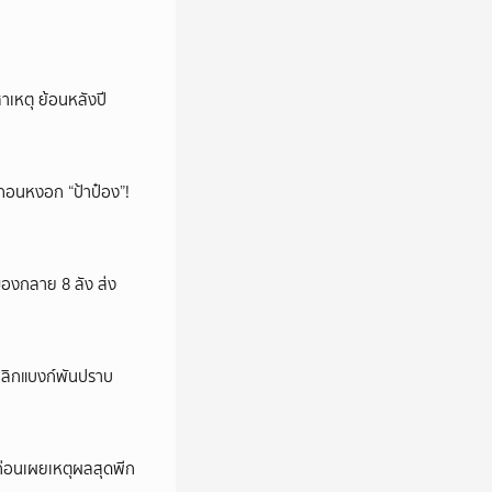
าเหตุ ย้อนหลังปี
้า ถอนหงอก “ป้าป๋อง”!
ของกลาย 8 ลัง ส่ง
เลิกแบงก์พันปราบ
 ก่อนเผยเหตุผลสุดพีก