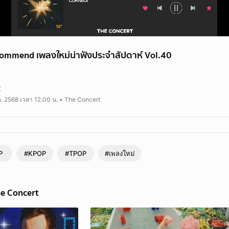
ommend เพลงใหม่น่าฟังประจำสัปดาห์ Vol.40
้ายเดือนพฤศจิกายนกับเพลงใหม่น่าฟังประจำสัปดาห์ Vol.40 ที่ไม่รู้ว่าจะช่
t
ิมกันนะ 🤔🎼
ค. 2568 เวลา 12.00 น. • The Concert
SKI - ทุกนาที (THEM JEANS)
ตก (Wish)
lftime)
ต้นหนาว
MONY - Marmalade
P
#KPOP
#TPOP
#เพลงใหม่
c #TheConcert #TheConcertApplication
he Concert