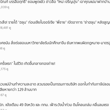
"บิณฑ์ บรรลือฤทธิ์" ยอมพูดแล้ว ข่าวลือ "ใหม่ เจริญปุระ" เอาคุณแม่มาฝากบ้า
1,039 ดู
ตะลึง! รายได้ “ฮลุน” ก่อนเสียในจอร์เจีย “พี่ชาย” เปิดอาการ “ย่าฮลุน” หลังส
28,481 ดู
ยศชนัน สั่งเร่งสอบมหาวิทยาลัยรับนักศึกษาจีน ยันหากพบผิดกฎหมาย-มาตรฐ
66 ดู
“ครั้งแรก” ในชีวิต เกิดขึ้นกลางกองถ่าย!
1,175 ดู
รวบแม่บ้านทำความสะอาด สวมรอยเป็นกรรมการบริษัท ออกใบกำกับภาษีปลอม
เสียหายกว่า 129 ล้านบาท
167 ดู
ปภ. แจ้งเตือน 49 จังหวัด และ กทม. เฝ้าระวังน้ำท่วม ดินโคลนถล่ม คลื่นลมแรง