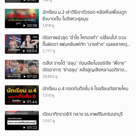
นักเรียน ม.2 เล่าวิธีเอาตัวรอด หลังเห็นเพื่อนถูก
ยิxบาดเจ็บ ในจังหวะชุลมุน
00:59
1,618 ดู
เปิดภาพล่าสุด “ลำไย ไหทองคำ” เปลี่ยนไป! อวบ
ขึ้นผิดตา แฟนคลับแห่ทัก “นายห้าง” เฉลยสาเหตุ
ชัด!
06:04
2,777 ดู
ตะลึง! รายได้ “ฮลุน” ก่อนเสียในจอร์เจีย “พี่ชาย”
เปิดอาการ “ย่าฮลุน” หลังสูญเสียหลานอภิชาต
บุตร!
07:22
29,602 ดู
นักเรียน ม.4 กอดกันดิ่งชั้น 6 โรงเรียนดังสายไหม
1,519 ดู
01:44
เปิดนาทีกราดยิX กลาง รร.เทพศิรินทร์นนทบุรี
1,057 ดู
00:22