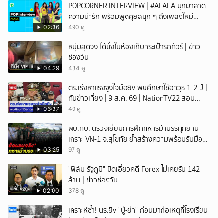
POPCORNER INTERVIEW | #ALALA บุกมาสาด
ความน่ารัก พร้อมพูดคุยสนุก ๆ ถึงเพลงใหม่
'ON&OFF'
02:36
490 ดู
หนุ่มสุดงง ได้นั่งในห้องเก็บกระเป๋ารถทัวร์ | ข่าว
ช่องวัน
04:29
434 ดู
ตร.เร่งหาแรงจูงใจมือยิv พบศึกษาใช้อาวุธ 1-2 ปี |
ทันข่าวเที่ยง | 9 ส.ค. 69 | NationTV22 สอบ
พยานแล้ว 17 ปาก เร่งตรวจมือถือและหลักฐานที่
06:37
49 ดู
เกิดเหตุ พบปัจจัยหลายด้าน ทั้งครอบครัว โรงเรียน
ผบ.ทบ. ตรวจเยี่ยมการฝึกทหารม้าบรรทุกยาน
เพื่อน และสื่อโซเ
เกราะ VN-1 จ.สุโขทัย ย้ำสร้างความพร้อมรับมือ
ทุกสถานการณ์
03:25
97 ดู
"ฟิล์ม รัฐภูมิ" ปัดเอี่ยวคดี Forex ไม่เคยรับ 142
ล้าน | ข่าวช่องวัน
02:00
378 ดู
เคราะห์ซ้ำ! นร.ยิv "ปู่-ย่า" ก่อนมาก่อเหตุที่โรงเรียน