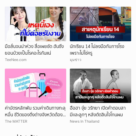
มือสั่นจนน่าห่วง สื่อเผยชัด ฮันซึง
นักเรียน 14 ไม่ลงมือกับภารโรง
ยอนป่วยเป็นโรคอะไรกันแน่
เพราะไม่ใช่ครู
TeeNee.com
มุมข่าว
ค่าบัตรหลักพัน รวมค่าเดินทางทะลุ
ฮือฮา จุ๋ย วรัทยา เปิดคำตอบสา
หมื่น ชีวิตของติ่งต่างจังหวัดต้อง
มีเเละลูกๆ หลังตัดสินใจโกนผม
แลกอะไรบ้าง เพื่อเดินทางมาหา
The MATTER
News In Thailand
ศิลปินที่รัก