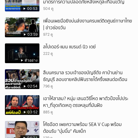
มาตรการความปลอดภัยหลังเหตุสะเทือนขวัญ
ยกเลิก
00:53
504 ดู
เพื่อนเผยมือยิงบ่นส่งงานครบแต่ติดศูนย์ภาษาไทย
| ข่าวช่องวัน
03:59
972 ดู
สไปเดอร์-แมน แบรนด์ นิว เดย์
222 ดู
ตัวอย่าง
สืบนครบาล รวบเจ้าของบัญชีดัง คาบ้านย่าน
ธัญบุรี ลอบขายคลิปฟันรายได้ครึ่งแสนต่อเดือน
02:54
796 ดู
เอาให้สาสม? หนุ่ม เสนอวิธีโหด พาตัวป๋องไปประ
หา_ที่จุดเกิดเหตุ ตรงหลุมที่มันฝัง
03:52
885 ดู
โค้ชอ๊อต เผยความพร้อม SEA V Cup พร้อม
ต้อนรับ "บุ๋มบิ๋ม" คัมแบ็ก
04:23
129 ดู