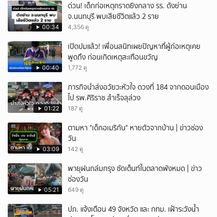
ด่วน! เด็กก่อเหตุกราดยิงกลาง รร. ดังย่าน
จ.นนทบุรี พบเสียชีวิตแล้ว 2 ราย
00:34
4,356 ดู
เปิดปมแล้ว! เพื่อนสนิทเผยปัญหาที่ผู้ก่อเหตุเคย
พูดถึง ก่อนเกิดเหตุสะเทือนขวัญ
00:40
1,772 ดู
ภารกิจนำส่งอวัยวะหัวใจ ดวงที่ 184 จากดอนเมือง
ไป รพ.ศิริราช สำเร็จลุล่วง
01:22
187 ดู
ตามหา "เด็กอเมริกัน" หายตัวจากบ้าน | ข่าวช่อง
วัน
03:09
142 ดู
พายุฝนถล่มกรุง ซัดเต็นท์ในตลาดพังหมด | ข่าว
ช่องวัน
05:21
649 ดู
ปภ. แจ้งเตือน 49 จังหวัด และ กทม. เฝ้าระวังน้ำ