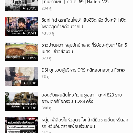
| ทันข่าวเย็น | 7 ส.ค. 69 | NationTV22
23:05
234 ดู
ช็อก! "เต้ ดราก้อนไฟว์" เสียชีวิตแล้ว ยิ่งเศร้า! เปิด
โพสต์สุดท้ายก่อนจากไป
05:41
4,136 ดู
ชาวบ้านผวา หลุมยักษ์กลาง "ไร่อ้อย-ทุ่งนา" ลึก 5
เมตร | ข่าวช่องวัน
03:52
620 ดู
DSI บุกรวบผู้บริหาร QRS คดีหลอกลงทุน Forex
73 ดู
01:16
ยอดดับแผ่นดินไหว 'เวเนซุเอลา' แตะ 4,829 ราย
อาฟเตอร์ช็อกรวม 1,284 ครั้ง
01:36
396 ดู
หนุ่มแพ้เสียงในหัวสุดๆ ใจกล้าตีมือชายยื่นบุหรี่นอก
รถ หวั่นอันตรายเพื่อนร่วมถนน
00:38
267 ดู