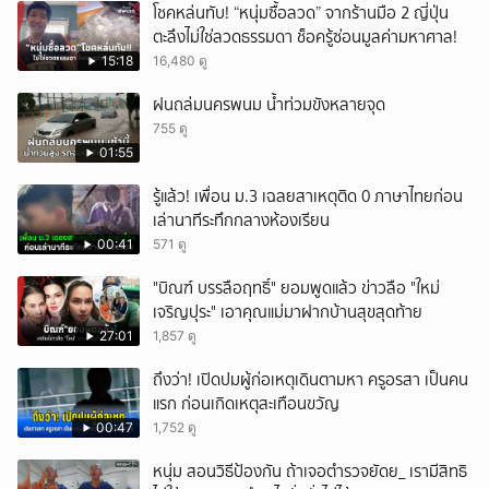
โชคหล่นทับ! “หนุ่มซื้อลวด” จากร้านมือ 2 ญี่ปุ่น
ตะลึงไม่ใช่ลวดธรรมดา ช็อครู้ซ่อนมูลค่ามหาศาล!
15:18
16,480 ดู
ฝนถล่มนครพนม น้ำท่วมขังหลายจุด
755 ดู
01:55
รู้แล้ว! เพื่อน ม.3 เฉลยสาเหตุติด 0 ภาษาไทยก่อน
เล่านาทีระทึกกลางห้องเรียน
00:41
571 ดู
"บิณฑ์ บรรลือฤทธิ์" ยอมพูดแล้ว ข่าวลือ "ใหม่
เจริญปุระ" เอาคุณแม่มาฝากบ้านสุขสุดท้าย
27:01
1,857 ดู
ถึงว่า! เปิดปมผู้ก่อเหตุเดินตามหา ครูอรสา เป็นคน
แรก ก่อนเกิดเหตุสะเทือนขวัญ
00:47
1,752 ดู
หนุ่ม สอนวิธีป้องกัน ถ้าเจอตำรวจยัดย_ เรามีสิทธิ