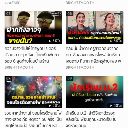
สวพ.FM91
BRIGHTTV.CO.TH
05
06
วิดีโอ
วิดีโอ
ความจริงที่ไม่ให้ใครพูด! ไรเดอร์
คลิปนี้มีน้ำตา! ครูสาวกลับจากก
เตือน สาวๆ หวังมาโกยเงินพัทยา
ทม. ซื้อของมาเซอร์ไพรส์นักเรียน
ซอย 6 สุดท้ายโดนย้ายร้าน
เจอถาม กี่บาท กลัวครูจ่ายแพง w
BRIGHTTV.CO.TH
BRIGHTTV.CO.TH
07
08
วิดีโอ
วิดีโอ
รวบคาหน้างาน! จอมโจรตัดสายไฟ
นักเรียน ม.2 เล่าวิธีเอาตัวรอด
ทางหลวง ก่อเหตุกว่า 50 ครั้ง เป็น
หลังเห็นเพื่อนถูกยิxบาดเจ็บ ใน
เหตุให้ถนนมือ รถชนเจ็บตาย หลาย
จังหวะชุลมุน