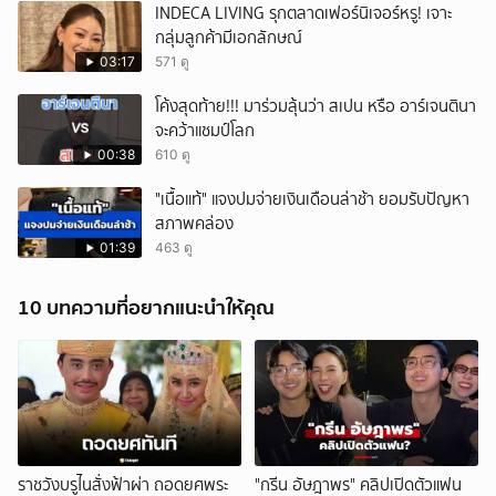
INDECA LIVING รุกตลาดเฟอร์นิเจอร์หรู! เจาะ
กลุ่มลูกค้ามีเอกลักษณ์
03:17
571 ดู
โค้งสุดท้าย!!! มาร่วมลุ้นว่า สเปน หรือ อาร์เจนตินา
จะคว้าแชมป์โลก
00:38
610 ดู
"เนื้อแท้" แจงปมจ่ายเงินเดือนล่าช้า ยอมรับปัญหา
สภาพคล่อง
01:39
463 ดู
10 บทความที่อยากแนะนำให้คุณ
ราชวังบรูไนสั่งฟ้าผ่า ถอดยศพระ
"กรีน อัษฎาพร" คลิปเปิดตัวแฟน