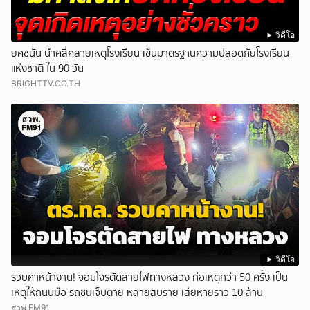
วิดีโอ
ยศชนัน นำคลี่คลายเหตุโรงเรียน เข็นมาตรฐานความปลอดภัยโรงเรียน
แห่งชาติ ใน 90 วัน
BRIGHTTV.CO.TH
วิดีโอ
รวบคาหน้างาน! จอมโจรตัดสายไฟทางหลวง ก่อเหตุกว่า 50 ครั้ง เป็น
เหตุให้ถนนมือ รถชนเจ็บตาย หลายสิบราย เสียหายราว 10 ล้าน
สวพ.FM91