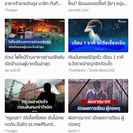
ชายาเจ้าชายอับดุล มาลิก ทันที
ใหม่? ซ้อนมอเตอร์ไซค์ อุ๊ยๆ หนุ่ม
อ้างพฤติกรรมกระทบพระเกียรติ
หน้าคุ้นๆ
Thaiger
sanook.com
ราชวงศ์
ด่วน! ไฟไหม้ร้านอาหารย่านตลิ่งชัน
เงินมั่นคงแต่มีจุดรั่ว เตือน 1 ราศี
เปิดจำนวนผู้บาดเจ็บล่าสุด
ระวังรายจ่ายจุกจิกก้อนโต
สยามนิวส์
ThaiNews - ไทยนิวส์ออนไลน์
“ครูอรสา” เปิดใจครั้งแรก ยันไม่เคย
ผิดคาดมาก!! เปิดผลการเรียน ผู้
กดดัน มือยิง รร.เทพศิรินทร์
ก่อเหตุ
นนทบุรี
Thaiger
มุมข่าว