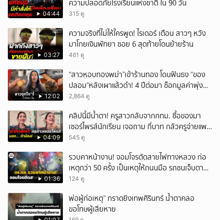
ความปลอดภัยโรงเรียนแห่งชาติ ใน 90 วัน
04:44
315 ดู
ความจริงที่ไม่ให้ใครพูด! ไรเดอร์ เตือน สาวๆ หวัง
มาโกยเงินพัทยา ซอย 6 สุดท้ายโดนย้ายร้าน
03:27
461 ดู
“สาวหอบทองพม่า”เข้าร้านทอง โดนฟันธง “ของ
ปลอม”หลังเผาแล้วดำ! 4 ปีต่อมา ช็อกมูลค่าพุ่ง
มหาศาล!
12:02
2,864 ดู
คลิปนี้มีน้ำตา! ครูสาวกลับจากกทม. ซื้อของมา
เซอร์ไพรส์นักเรียน เจอถาม กี่บาท กลัวครูจ่ายแพง
w
04:09
545 ดู
รวบคาหน้างาน! จอมโจรตัดสายไฟทางหลวง ก่อ
เหตุกว่า 50 ครั้ง เป็นเหตุให้ถนนมือ รถชนเจ็บตาย
หลายสิบราย เสียหายราว 10 ล้าน
01:36
124 ดู
พ่อผู้ก่อเหตุ” กราดยิงเทพศิรินทร์ น้ำตาคลอ
ขอโทษผู้เสียหาย
01:07
169 ดู