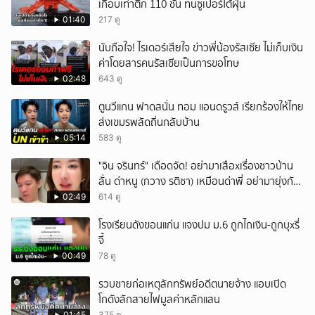
เกือบเท่าตึก 110 ชั้น ทนซูเปอร์ไต้ฝุ่น
01:40
217 ดู
นับถือใจ! ไรเดอร์เสียใจ ข่าวพี่น้องรัสเซีย ไม่เก็บเงิน
ค่าโดยสารคนรัสเซียเป็นการขอโทษ
02:48
643 ดู
ตูนวีแกน ฟาดสนั่น ทอม แอนดรูวส์ เรียกร้องให้ไทย
ส่งเขมรพลัดถิ่นกลับบ้าน
05:14
583 ดู
ั่"จิน จรินทร์" เดือดจัด! อย่ามาเสือxเรื่องชาวบ้าน
ลั่น ด่าหนู (กวาง รติชา) เหมือนด่าพี่ อย่ามายุ่งกับ
คนของผม จบ!!!
02:49
614 ดู
โรงเรียนดังขอนแก่น แจงปม ม.6 ถูกไถเงิน-ถูกบุxรี่
จี้
00:49
78 ดู
รวบชายก่อเหตุลักทรัพย์อดีตนายจ้าง แอบเปิด
โกดังลักสายไฟมูลค่าหลักแสน
01:45
375 ดู