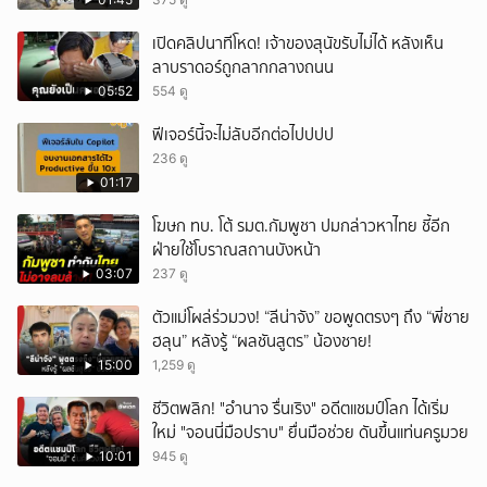
เปิดคลิปนาทีโหด! เจ้าของสุนัขรับไม่ได้ หลังเห็น
ลาบราดอร์ถูกลากกลางถนน
05:52
554 ดู
ฟีเจอร์นี้จะไม่ลับอีกต่อไปปปป
236 ดู
01:17
โฆษก ทบ. โต้ รมต.กัมพูชา ปมกล่าวหาไทย ชี้อีก
ฝ่ายใช้โบราณสถานบังหน้า
03:07
237 ดู
ตัวแม่โผล่ร่วมวง! “ลีน่าจัง” ขอพูดตรงๆ ถึง “พี่ชาย
ฮลุน” หลังรู้ “ผลชันสูตร” น้องชาย!
15:00
1,259 ดู
ชีวิตพลิก! "อำนาจ รื่นเริง" อดีตแชมป์โลก ได้เริ่ม
ใหม่ "จอนนี่มือปราบ" ยื่นมือช่วย ดันขึ้นแท่นครูมวย
10:01
945 ดู