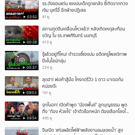
รร.ดังขอนแก่น แจงปมเด็กถูกแกล้ง ชี้เกิดจากทวง
เงิน บุหรี่จี้ อีกฝ่ายปฏิเสธ
02:52
81 ดู
สถานทูตจีนเคลื่อนไหวแล้ว! หลังเกิดเหตุสะเทือน
ขวัญ ใน รร.เทพศิรินทร์ นนทบุรี
00:28
413 ดู
รู้แล้วอยู่ที่ไหน! ตำรวจชี้แจงปม อดีตครูโพสต์ภาพ
ปืxในไลน์กลุ่ม
00:37
234 ดู
สุดฮา! พ่อค้าสู้มือ ใครกดรีวิว 1 ดาว มาเจอกัน
หน่อยจ๊ะ
09:03
191 ดู
จุกในอก! เปิดคำพูด “น้องพั๊นซ์” ลูกบุญธรรม พูด
ถึง “ก้อง ห้วยไร่” เจ้าตัวช็อกหนัก ต้องเลือกโลงให้
ลูก!
09:54
465 ดู
จีนเปิด ‘แท่นผลิตไฟฟ้าพลังงานลมลอยน้ำ’ สูง