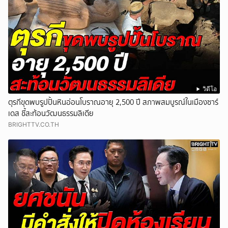
วิดีโอ
ตุรกีขุดพบรูปปั้นหินอ่อนโบราณอายุ 2,500 ปี สภาพสมบูรณ์ในเมืองซาร์
เดส ชี้สะท้อนวัฒนธรรมลิเดีย
BRIGHTTV.CO.TH