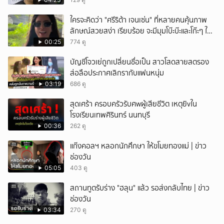
ใครจะคิดว่า "ศรีริต้า เจนเซ่น" ที่หลายคนคุ้นภาพ
ลักษณ์สวยสง่า เรียบร้อย จะมีมุมโบ๊ะบ๊ะและโก๊ะๆ ให้
ได้อมยิ้มเหมือนกัน งานนี้ทำเอาแฟนๆ ทั้งเอ็นดูทั้ง
00:25
774 ดู
หัวเราะ
บัญชีโจวเย่ถูกเปลี่ยนชื่อเป็น สาวโสดสายสตรอง
ส่อลือประกาศเลิกรากับแฟนหนุ่ม
03:19
686 ดู
สุดเศร้า ครอบครัวรับศwผู้เสียชีวิต เหตุยิvใน
โรงเรียนเทพศิรินทร์ นนทบุรี
00:36
262 ดู
แก๊งคอลฯ หลอกนักศึกษา ให้ขโมยทองแม่ | ข่าว
ช่องวัน
05:05
403 ดู
สถานทูตรับร่าง "ฮลุน" แล้ว รอส่งกลับไทย | ข่าว
ช่องวัน
03:34
270 ดู