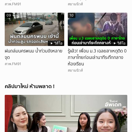
สิบราย เสียหายราว 10 ล้าน
สวพ.FM91
สยามนิวส์
09
10
วิดีโอ
วิดีโอ
ฝนถล่มนครพนม น้ำท่วมขังหลาย
รู้แล้ว! เพื่อน ม.3 เฉลยสาเหตุติด 0
จุด
ภาษาไทยก่อนเล่านาทีระทึกกลาง
ห้องเรียน
สวพ.FM91
สยามนิวส์
คลิปมาใหม่ ห้ามพลาด !