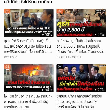
คลิปที่กำลังได้รับความนิยม
01
02
วิดีโอ
วิดีโอ
สุดเศร้า! รับร่างนักเรียนหญิงชั้น
ตุรกีขุดพบรูปปั้นหินอ่อนโบราณ
ม.1 เหยื่อความรุนแรง ในโรงเรียน
อายุ 2,500 ปี สภาพสมบูรณ์ใน
เทพศิรินทร์ นนท์ ตั้งสวดที่วัดลาด
เมืองซาร์เดส ชี้สะท้อนวัฒนธรรมลิ
ปลาดุก
เดีย
สวพ.FM91
BRIGHTTV.CO.TH
03
04
วิดีโอ
วิดีโอ
ไฟไหม้! ร้านอาหาร ถนนพรานนก-
ยศชนัน นำคลี่คลายเหตุโรงเรียน
พุทธมณฑล สาย 4 เบื้องต้นมีผู้
เข็นมาตรฐานความปลอดภัย
บาดเจ็บหลายราย
โรงเรียนแห่งชาติ ใน 90 วัน