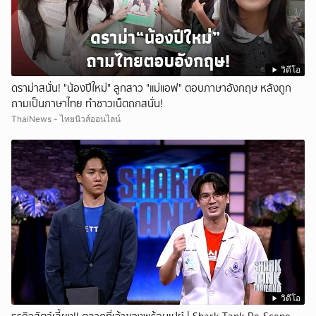
วิดีโอ
ดราม่าสนั่น! "น้องปีใหม่" ลูกสาว "แม่แอฟ" ตอบภาษาอังกฤษ หลังถูก
ถามเป็นภาษาไทย ทำชาวเน็ตถกสนั่น!
ThaiNews - ไทยนิวส์ออนไลน์
วิดีโอ