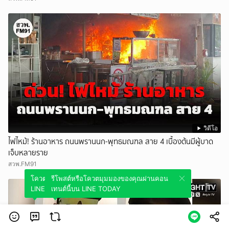
วิดีโอ
ไฟไหม้! ร้านอาหาร ถนนพรานนก-พุทธมณฑล สาย 4 เบื้องต้นมีผู้บาด
เจ็บหลายราย
สวพ.FM91
โควตมุมมองของคุณผ่านคอนเทนต์นี้บน
รีโพสต์หรือโควตมุมมองของคุณผ่านคอน
LINE TODAY
เทนต์นี้บน LINE TODAY