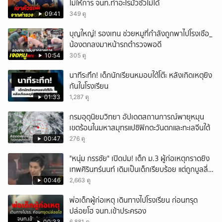
ไม่ให้การ จนท.ทำอะไรมั่วซั่วไม่ได้
09:41
349 ดู
บุญใหญ่! รองเทน ช่วยหมูที่กำลังถูกพาไปโรงเชือ_
น้องตกลงมาหน้ารถตำรวจพอดี
10:54
305 ดู
นาทีระทึก! เด็กนักเรียนหมอบใต้โต๊ะ หลังเกิดเหตุยิง
กันในโรงเรียน
01:33
1,287 ดู
กรมอุตุนิยมวิทยา อัปเดตสถานการณ์พายุหมุน
เขตร้อนในมหาสมุทรแปซิฟิกตะวันตกและทะเลจีนใต้
00:47
276 ดู
"หนุ่ม กรรชัย" เปิดปม! เด็ก ม.3 ผู้ก่อเหตุกราดยิง
เทพศิรินทร์นนท์ เดิมเป็นเด็กเรียบร้อย แต่ถูกบูลลี่
หนัก คาดแรงกดดันสะสมกลายเป็นแรงแค้น จนก่อ
00:46
2,663 ดู
เหตุสลด
พ่อเด็กผู้ก่อเหตุ เดินทางไปโรงเรียน ก่อนทรุด
ปล่อยโฮ จนท.เข้าประครอง
00:33
6,881 ดู