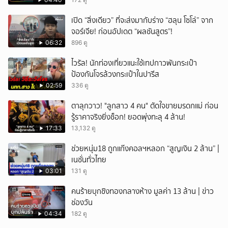
เปิด “สิ่งเดียว” ที่จะส่งมากับร่าง “ฮลุน โซโล่” จาก
จอร์เจีย! ก่อนอัปเดต “ผลชันสูตร”!
06:32
896 ดู
ไวรัล! นักท่องเที่ยวแนะใช้เทปกาวพันกระเป๋า
ป้องกันโจรล้วงกระเป๋าในปารีส
02:59
336 ดู
ตาลุกวาว! "ลูกสาว 4 คน" ตัดใจขายมรดกแม่ ก่อน
รู้ราคาจริงยิ่งช็อก! ยอดพุ่งทะลุ 4 ล้าน!
17:33
13,132 ดู
ช่วยหนุ่ม18 ถูกแก๊งคอลฯหลอก “สูญเงิน 2 ล้าน” |
เนชั่นทั่วไทย
03:01
131 ดู
คนร้ายบุกชิงทองกลางห้าง มูลค่า 13 ล้าน | ข่าว
ช่องวัน
04:34
182 ดู