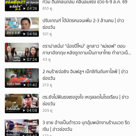
ท่วม ดินโคลนถล่ม คลื่นลมแรง ช่วง 6-9 ส.ค. 69
04:26
610 ดู
ปรับเกณฑ์ ได้บัตรคนจนเพิ่ม 2-3 ล้านคน | ข่าว
ช่องวัน
04:56
521 ดู
ดราม่าสนั่น! "น้องปีใหม่" ลูกสาว "แม่แอฟ" ตอบ
ภาษาอังกฤษ หลังถูกถามเป็นภาษาไทย ทำชาวเน็ต
ถกสนั่น!
07:24
43 ดู
2 คนร้ายจ่อยิง อินฟลูฯ เม็กซิกันดับคาไลฟ์ | ข่าว
ช่องวัน
01:42
213 ดู
ตร.ยังไม่ฟันธงแรงจูงใจ เหตุสลดในโรงเรียน | ข่าว
ช่องวัน
04:08
205 ดู
3 ชาย อ้างเป็นตำรวจ บุกอุ้มพนักงานร้านนวด รีด
เงิน | ข่าวช่องวัน
04:40
172 ดู