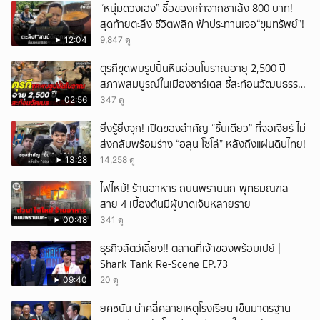
“หนุ่มดวงเฮง” ซื้อของเก่าจากซาเล้ง 800 บาท!
สุดท้ายตะลึง ชีวิตพลิก ฟ้าประทานเจอ“ขุมทรัพย์”!
12:04
9,847 ดู
ตุรกีขุดพบรูปปั้นหินอ่อนโบราณอายุ 2,500 ปี
สภาพสมบูรณ์ในเมืองซาร์เดส ชี้สะท้อนวัฒนธรรม
ลิเดีย
02:56
347 ดู
ยิ่งรู้ยิ่งจุก! เปิดของสำคัญ “ชิ้นเดียว” ที่จอเจียร์ ไม่
ส่งกลับพร้อมร่าง “ฮลุน โซโล่” หลังถึงแผ่นดินไทย!
13:28
14,258 ดู
ไฟไหม้! ร้านอาหาร ถนนพรานนก-พุทธมณฑล
สาย 4 เบื้องต้นมีผู้บาดเจ็บหลายราย
00:48
341 ดู
ธุรกิจสัตว์เลี้ยง!! ตลาดที่เจ้าของพร้อมเปย์ |
Shark Tank Re-Scene EP.73
09:40
20 ดู
ยศชนัน นำคลี่คลายเหตุโรงเรียน เข็นมาตรฐาน