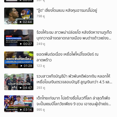
"จู๊ด" เสี่ยงโดนแบน หลังคุมอารมณ์ไม่อยู่
798 ดู
02:44
ร้องไห้ระงม สาวพม่าปล่อยโฮ หลังจัดหางานภูเก็ต
บุกกวาดล้างตลาดกลางเมือง พบต่างด้าวแย่งงาน
คนไทย
00:27
249 ดู
ยอดเพิ่มต่อเนื่อง เหยื่อไฟไหม้โรงเบียร์ ณ
ลาดพร้าว
01:29
123 ดู
รวบสาวแก๊งบัญชีม้า พัวพันคดีฟอกเงิน หลอกให้
เหยื่อโอนเงินตรวจสอบบัญชี สูญเงินกว่า 4.5 แสน
บาท
04:47
293 ดู
เด็กไทยเก่งมาก ไปสร้างชื่อในเวทีโลก ล่าสุดก็เพิ่ง
จะเป็นแชมป์โลกวัยเพียง 9 ขวบ เอาชนะผู้เข้าแข่งขัน
กว่า 38,000 คน
03:14
995 ดู