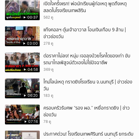
เปิดใจครั้งแรก! พ่อนักเรียนผู้ก่อเหตุ พูดถึงเหตุ
สลดในโรงเรียนเทพสิริน
00:37
562 ดู
แก๊งคอลฯ ตุ๋นเจ้าอาวาส โอนเงินเกือบ 9 ล้าน |
ข่าวช่องวัน
03:00
278 ดู
ต่อราคาไม่ลง! หนุ่ม เจอลุงป่วยโรคไตของเก่า ขับ
รถมาไกลพิสูจน์ตัวเองไม่ใช่มิจฉาชีพ
04:58
369 ดู
ไทม์ไลน์เหตุ กราดยิงโรงเรียน จ.นนทบุรี | ข่าวช่อง
วัน
06:20
183 ดู
ครอบครัวรับศพ “รอง ผอ.” เหยื่อกราดยิง | ข่าว
ช่องวัน
07:16
78 ดู
ประกาศด่วน! โรงเรียนเทพศิรินทร์ นนทบุรี ยกระดับ