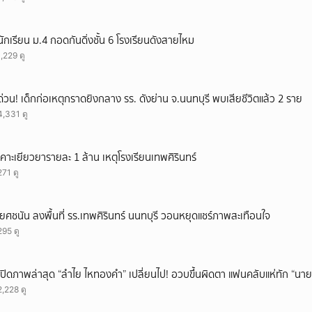
นักเรียน ม.4 กอดกันดิ่งชั้น 6 โรงเรียนดังสายไหม
1,229 ดู
ด่วน! เด็กก่อเหตุกราดยิงกลาง รร. ดังย่าน จ.นนทบุรี พบเสียชีวิตแล้ว 2 ราย
4,331 ดู
เคาะเยียวยารายละ 1 ล้าน เหตุโรงเรียนเทพศิรินทร์
271 ดู
'ยศชนัน ลงพื้นที่ รร.เทพศิรินทร์ นนทบุรี วอนหยุดแชร์ภาพสะเทือนใจ
295 ดู
เปิดภาพล่าสุด “ลำไย ไหทองคำ” เปลี่ยนไป! อวบขึ้นผิดตา แฟนคลับแห่ทัก “นาย
2,228 ดู