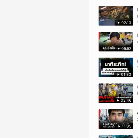
02:13
05:52
01:33
03:46
11:05