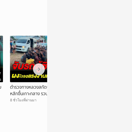
อ
วิดีโอ
ย
ตำรวจทางหลวงสกัดจับรถตู้ซิ่งหนี 60 กม. เสีย
เต้ ดราก้อนไฟว์ ม
หลักขึ้นเกาะกลาง รวบ 43 แรงงานเมียนมาเถื่อน
น้ำเจ้าพระยา ใต้
8 ชั่วโมงที่ผ่านมา
10 ชั่วโมงที่ผ่านมา