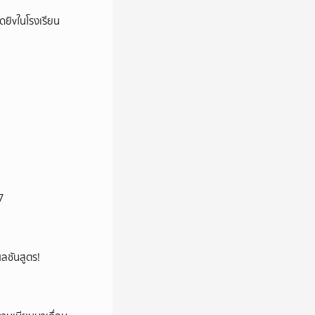
าดยิvในโรงเรียน
7
้ผลชันสูตร!