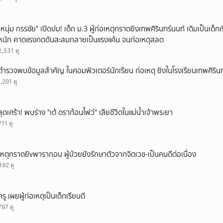
"หนุ่ม กรรชัย" เปิดปม! เด็ก ม.3 ผู้ก่อเหตุกราดยิงเทพศิรินทร์นนท์ เดิมเป็นเด็กเร
หนัก คาดแรงกดดันสะสมกลายเป็นแรงแค้น จนก่อเหตุสลด
2,331 ดู
ตำรวจพบข้อมูลสำคัญ ในคอมพิวเตอร์นักเรียน ก่อเหตุ ยิงในโรงเรียนเทพศิรินท
1,291 ดู
สุดเศร้า! พบร่าง "เต้ ดราก้อนไฟว์" เสียชีวิตในแม่น้ำเจ้าพระยา
711 ดู
เหตุกราดยิvพารากอน ผู้ป่วยยังรักษาตัวจากจิตเวช-เป็นคนดีต่อเนื่อง
392 ดู
ครู เผยผู้ก่อเหตุเป็นเด็กเรียนดี
797 ดู