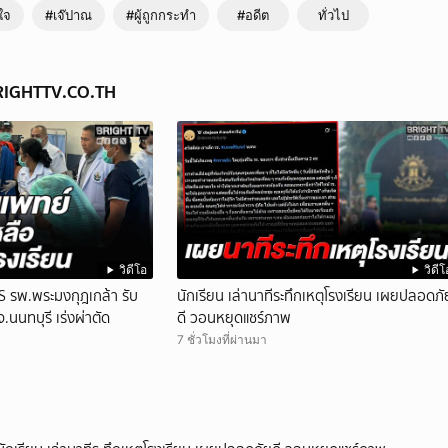
ใจ
#เจ๊ปาณ
#ผู้ถูกกระทำ
#อดีต
ทั่วไป
BRIGHTTV.CO.TH
วิดีโอ
วิดีโ
 รพ.พระมงกุฎเกล้า รับ
นักเรียน เล่านาทีระทึกเหตุโรงเรียน เผยปลอดภั
จ.นนทบุรี เร่งผ่าตัด
ดี วอนหยุดแชร์ภาพ
7 ชั่วโมงที่ผ่านมา