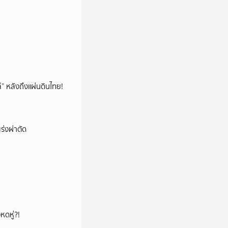
โล่” หลังถึงแผ่นดินไทย!
ร่งผ่าตัด
หดหู่?!