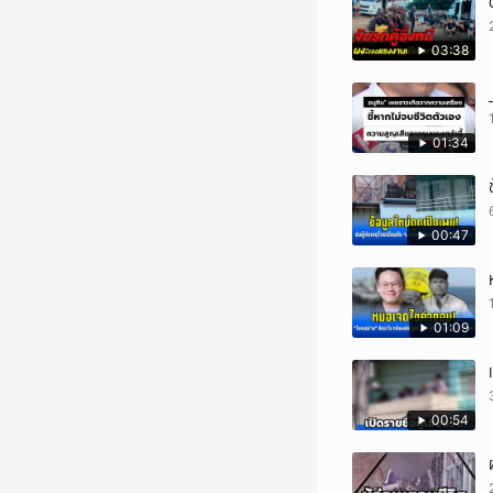
03:38
01:34
00:47
01:09
00:54