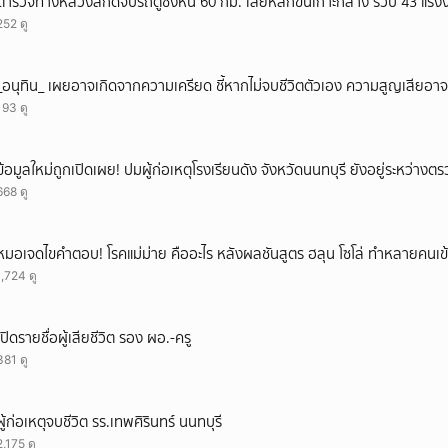
ตำรวจทางหลวงสกัดจับรถตู้ซิ่งหนี 60 กม. เสียหลักขึ้นเกาะกลาง รวบ 43 แรง
252 ดู
_อนุทิน_ เผยอาจเกิดจากความเครียด ชี้หากไม่จบชีวิตตัวเอง ความสูญเสียอาจร
193 ดู
ข้อมูลใหม่ถูกเปิดเผย! ปมผู้ก่อเหตุโรงเรียนดัง จังหวัดนนทบุรี ยังอยู่ระหว่าง
668 ดู
หมอเจดไขคำตอบ! โรคแม่ม่าย คืออะไร หลังผลชันสูตร ฮลุน โซโล่ ทำหลายคนเข้
1,724 ดู
เปิดรายชื่อผู้เสียชีวิต รอง ผอ.-ครู
381 ดู
ผู้ก่อเหตุจบชีวิต รร.เทพศิรินทร์ นนทบุรี
2,175 ดู