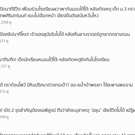
ยกเลิก
เปิดนาทีชีวิต เพื่อนร่วมโรงเรียนผวาพากันมอบใต้โต๊ะ หลังเกิดเหตุ เด็ก ม.3 กร
เทพศิรินทร์นนท์ แบบไม่เลือกหน้า เสียงปืนดังสนั่นหวั่นไหว
1,308 ดู
เปิดคลิปนาทีโหด! เจ้าของสุนัขรับไม่ได้ หลังเห็นลาบราดอร์ถูกลากกลางถนน
421 ดู
นาทีระทึก! เด็กนักเรียนหมอบใต้โต๊ะ หลังเกิดเหตุยิงกันในโรงเรียน
1,157 ดู
เต้ ดราก้อนไฟว์ มีหินปริศนาถ่วงกระเป๋า? ลอ-ยน้ำเจ้าพระยา ใต้สะพานพระราม 
873 ดู
ึ้ง! เปิด 2 จุดสำคัญต้องรอพิสูจน์ ถึงว่ายังระบุสาเหตุ “ฮลุน” เสียชีวิตไม่ได้ แม้รู
399 ดู