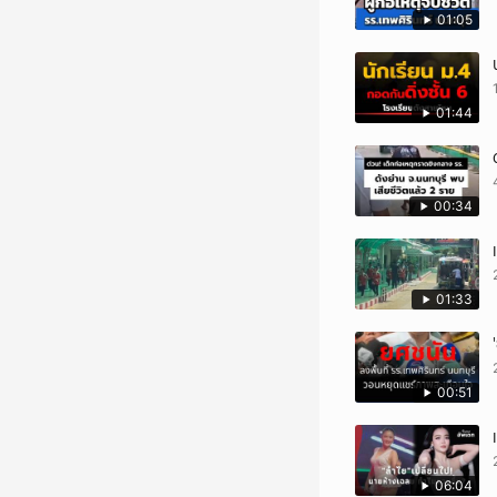
01:05
01:44
00:34
01:33
00:51
06:04