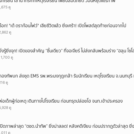
นักเรียน เล่านาทีระทึกเหตุโรงเรียน เผยปลอดภัยดี วอนหยุดแชร์ภาพ
1,675 ดู
ช็อก! "เต้ ดราก้อนไฟว์" เสียชีวิตแล้ว ยิ่งเศร้า! เปิดโพสต์สุดท้ายก่อนจากไป
2,862 ดู
ยิ่งรู้ยิ่งจุก! เปิดของสำคัญ “ชิ้นเดียว” ที่จอเจียร์ ไม่ส่งกลับพร้อมร่าง “ฮลุน โซ
11,700 ดู
กองทัพบก ส่งชุด EMS รพ.พระมงกุฎเกล้า รับนักเรียน เหตุโรงเรียน จ.นนทบุรี เ
216 ดู
พ่อเด็กผู้ก่อเหตุ เดินทางไปโรงเรียน ก่อนทรุดปล่อยโฮ จนท.เข้าประครอง
5,928 ดู
เปิดภาพล่าสุด “ตชด.นำทัพ” ยิ่งน่าสลด! หลังคดีเงียบ ก่อนปรากฎตัวล่าสุด ยิ่ง
1,011 ดู