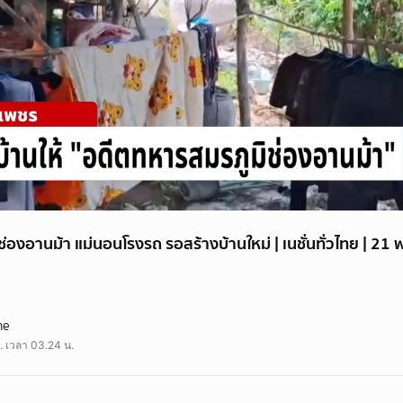
่องอานม้า แม่นอนโรงรถ รอสร้างบ้านใหม่ | เนชั่นทั่วไทย | 21 
วัย 22 ปี อดีตทหารสมรภูมิช่องอานม้าและอยู่หน้าแนว ไปรบมานานถึง 9 เดือน แต
ne
าๆกับแม่และน้องสาววัย 9 ขวบ สภาพทรุดโทรม หลังคาเป็นสังกะสีเก่า ฝนตกมาก็รั่ว
. เวลา 03.24 น.
บการยกย่องเชิดชูในฐานะนักรบ ควรมีความเป็นอยู่ทีดีกว่านี้
ม้า #นักรบ #ดีตทหาร #กำแพงเพชร