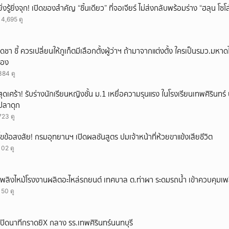
ยิ่งรู้ยิ่งจุก! เปิดของสำคัญ “ชิ้นเดียว” ที่จอเจียร์ ไม่ส่งกลับพร้อมร่าง “ฮลุน โซ
ยกเลิก
14,695 ดู
เดชา ชี้ ควรเปลี่ยนให้ภูเก็ตมีเลือกตั้งผู้ว่าฯ ถ้ามาจากแต่งตั้ง ใครเป็นรมว.มห
เอง
384 ดู
สุดเศร้า! รับร่างนักเรียนหญิงชั้น ม.1 เหยื่อความรุนแรง ในโรงเรียนเทพศิรินทร์ 
ปลาดุก
723 ดู
ไขข้อสงสัย! กรมอุทยานฯ เปิดผลชันสูตร ปมเจ้าหน้าที่ห้วยขาแข้งเสียชีวิต
102 ดู
เพลิงไหม้โรงงานผลิตอะไหล่รถยนต์ เทศบาล ต.ท่าผา ระดมรถน้ำ เข้าควบคุมเพ
150 ดู
เปิดนาทีกราดยิX กลาง รร.เทพศิรินทร์นนทบุรี