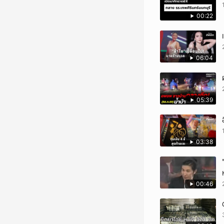
00:22
06:04
05:39
03:38
00:46