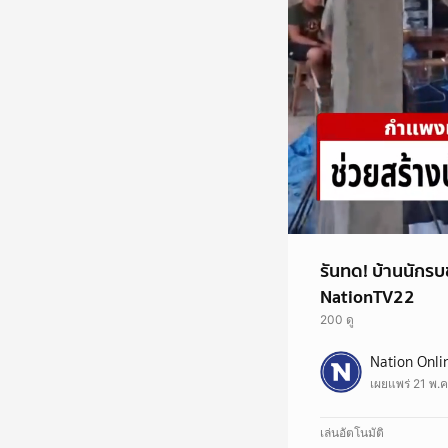
รันทด! บ้านนักรบช
NationTV22
200 ดู
ชีวิตหนุ่มกำแพงเพชร 
Nation Onli
อาศัยหลับนอนในเพิงเก่
เผยแพร่ 21 พ.ค
มาก จริงๆน้องควรได้รั
#เนชั่นทั่วไทย
#ทหารสมรภูมิช่องอาน
เล่นอัตโนมัติ