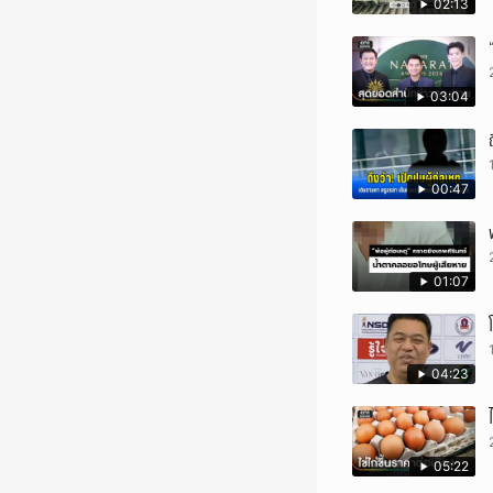
02:13
03:04
00:47
01:07
04:23
05:22