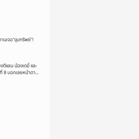
ทานเจอ“ขุมทรัพย์”!
งดีแลน น้องเดมี่ และ
ี่ 8 บอกเลยหน้าตาดี