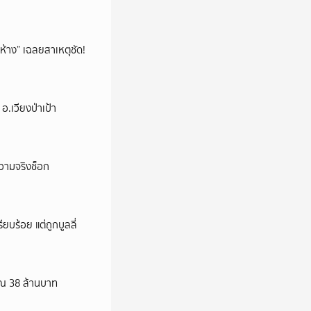
ห้าง” เฉลยสาเหตุชัด!
.เวียงป่าเป้า
ความจริงช็อก
ียบร้อย แต่ถูกบูลลี่
าณ 38 ล้านบาท