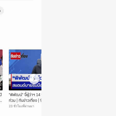
า
อ
วิดีโอ
ปี
"พิพัฒน์" จี้ผู้ว่าฯ 14 จว.ใต้ สแตนด์บายรับมือน้ำ
"รัฐบาล" เยียวยาผู
ท่วม | ทันข่าวเที่ยง | 9 ส.ค. 69 | NationTV22
1 ล้าน | ทันข่าวเย
ี่
23 ชั่วโมงที่ผ่านมา
2 วันที่แล้ว