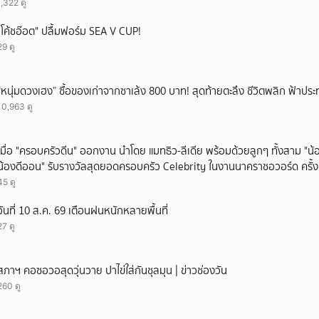
1,322 ดู
"โค้ชอ๊อต" ปลื้มฟอร์ม SEA V CUP!
29 ดู
“หนุ่มดวงเฮง” ซื้อของเก่าจากซาเล้ง 800 บาท! สุดท้ายตะลึง ชีวิตพลิก ฟ้าประ
10,963 ดู
เมื่อ "ครอบครัวดีน" ออกงาน นำโดย แมทธิว-ลีเดีย พร้อมด้วยลูกๆ ทั้งสาม "น้อ
น้องดีออน" รับรางวัลสุดยอดครอบครัว Celebrity ในงานนาคราชอวอร์ด ครั้งท
ยกบ้าน
45 ดู
วันที่ 10 ส.ค. 69 เตือนฝนหนักหลายพื้นที่
27 ดู
สภาฯ คอซอวอสุดวุ่นวาย ปาไข่ใส่กันชุลมุน | ข่าวช่องวัน
260 ดู