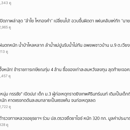
1,343 ดู
เปิดภาพล่าสุด “ลำไย ไหทองคำ” เปลี่ยนไป! อวบขึ้นผิดตา แฟนคลับแห่ทัก “นาย
2,965 ดู
ฝนตกหนัก น้ำป่าไหลหลาก ลำน้ำแม่ปูนรับน้ำไม่ทัน อพยพชาวบ้าน ม.9 ต.เวียง อ
213 ดู
อึ้งหนัก! ข้าราชการเกษียณทุ่ม 4 ล้าน ซื้อของเก่าสะสมหวังลงทุน สุดท้ายเจอ
1,457 ดู
"หนุ่ม กรรชัย" เปิดปม! เด็ก ม.3 ผู้ก่อเหตุกราดยิงเทพศิรินทร์นนท์ เดิมเป็นเด็กเร
หนัก คาดแรงกดดันสะสมกลายเป็นแรงแค้น จนก่อเหตุสลด
2,722 ดู
ตำรวจทางหลวงอยุธยาฯ ร่วม ปส.ตรวจยึดยาไอซ์ หนัก 320 กก. มูลค่าประม
328 ดู