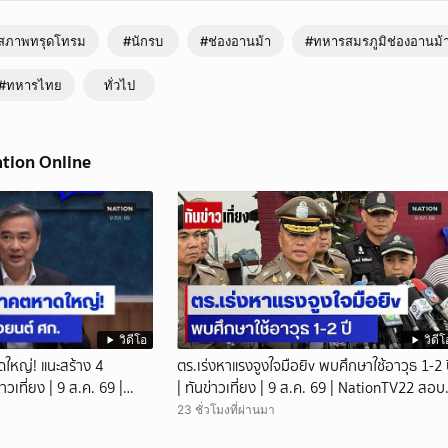
 #ช่อง22
สด-รายการย้อนหลัง NationTV ได้ที่ www.nationtv.tv
นสภาพทรุดโทรม
#นักรบ
#ช่องอานม้า
#ทหารสมรภูมิช่องอานม้
#ทหารไทย
ทั่วไป
ation Online
วิดีโอ
วิดีโ
าดใหญ่! แนะสร้าง 4
ตร.เร่งหาแรงจูงใจมือยิv พบศึกษาใช้อาวุธ 1-2 
่าวเที่ยง | 9 ส.ค. 69 |
| ทันข่าวเที่ยง | 9 ส.ค. 69 | NationTV22 สอบ
พยานแล้ว 17 ปาก เร่งตรวจมือถือและหลักฐานท
23 ชั่วโมงที่ผ่านมา
เกิดเหตุ พบปัจจัยหลายด้าน ทั้งครอบครัว