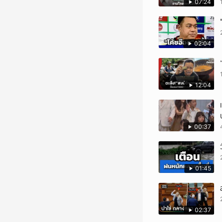
07:24
02:04
12:04
00:37
01:45
02:37