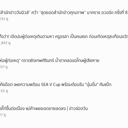
“สำนักข่าววันนิวส์” คว้า “สุดยอดสำนักข่าวคุณภาพ” นาคราช อวอร์ด ครั้งที่ 8 
232 ดู
ถึงว่า! เปิดปมผู้ก่อเหตุเดินตามหา ครูอรสา เป็นคนแรก ก่อนเกิดเหตุสะเทือนขว
1,842 ดู
พ่อผู้ก่อเหตุ” กราดยิงเทพศิรินทร์ น้ำตาคลอขอโทษผู้เสียหาย
221 ดู
โค้ชอ๊อต เผยความพร้อม SEA V Cup พร้อมต้อนรับ "บุ๋มบิ๋ม" คัมแบ็ก
153 ดู
ไข่ไก่ขึ้นต่อเนื่อง แม่ค้าเผยยอดขายลดลง | ข่าวช่องวัน
27 ดู