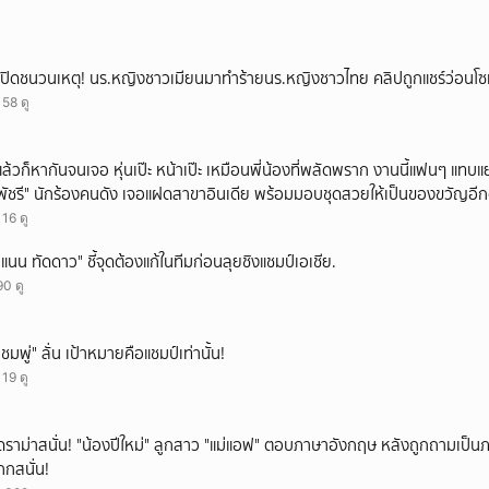
โรงเรียน เพื่อน และสื่อโซเ
เปิดชนวนเหตุ! นร.หญิงชาวเมียนมาทำร้ายนร.หญิงชาวไทย คลิปถูกแชร์ว่อนโซ
158 ดู
แล้วก็หากันจนเจอ หุ่นเป๊ะ หน้าเป๊ะ เหมือนพี่น้องที่พลัดพราก งานนี้แฟนๆ แทบแย
พัชรี" นักร้องคนดัง เจอแฝดสาขาอินเดีย พร้อมมอบชุดสวยให้เป็นของขวัญอีก
116 ดู
"แนน ทัดดาว" ชี้จุดต้องแก้ในทีมก่อนลุยชิงแชมป์เอเชีย.
90 ดู
"ชมพู่" ลั่น เป้าหมายคือแชมป์เท่านั้น!
119 ดู
ดราม่าสนั่น! "น้องปีใหม่" ลูกสาว "แม่แอฟ" ตอบภาษาอังกฤษ หลังถูกถามเป็
ถกสนั่น!