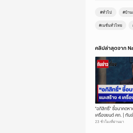
#NationTV #เนชั่นทีวี
อัปเดตข่าว-ชมรายการ
#ทั่วไป
#บ้า
#เนชั่นทั่วไทย
คลิปล่าสุดจาก N
"อภิสิทธิ์" ชี้อนาคตห
เครื่องยนต์ ศก. | ทันข
NationTV22
23 ชั่วโมงที่ผ่านมา