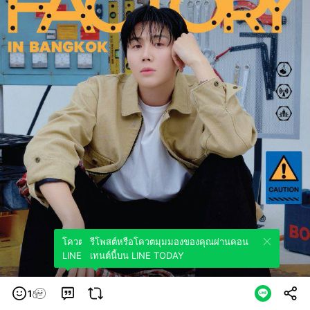
โควตมุมมองของคุณผ่านคอนเทนต์นี้บน
รีโพสต์หรือโควตมุมมองของคุณผ่านคอน
LINE TODAY
เทนต์นี้บน LINE TODAY
1