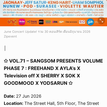
June Concert Update! รวม 30 คอนเสิร์ต เดือนมิถุนายน 2026
Zipevent
│
✩ VOL.71 – SANGSOM PRESENTS VOLUME
PHASE 7 : FREEHAND X AYLA’s X
Television off X SHERRY X SOK X
GOODMOOD X YODSARUN ✩
Date:
27 Jun 2026
Location:
The Street Hall, 5th Floor, The Street