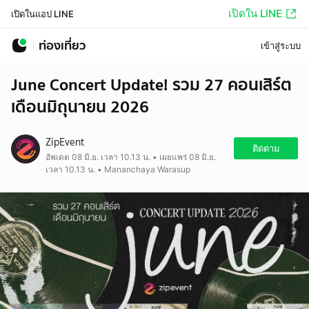
เปิดใน LINE
เปิดในแอป LINE
ท่องเที่ยว
เข้าสู่ระบบ
June Concert Update! รวม 27 คอนเสิร์ต
เดือนมิถุนายน 2026
ZipEvent
ติดตาม
อัพเดต 08 มิ.ย. เวลา 10.13 น. • เผยแพร่ 08 มิ.ย.
เวลา 10.13 น. • Mananchaya Warasup