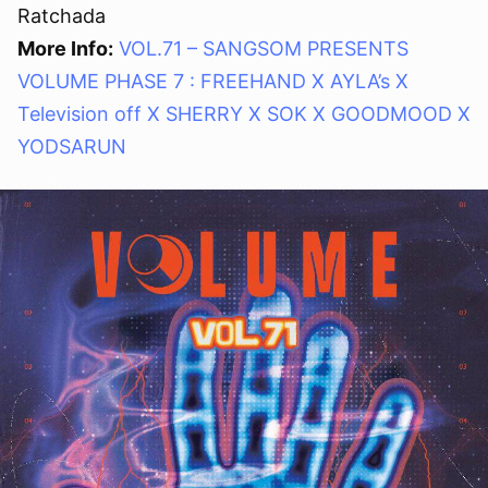
Ratchada
More Info:
VOL.71 – SANGSOM PRESENTS
VOLUME PHASE 7 : FREEHAND X AYLA’s X
Television off X SHERRY X SOK X GOODMOOD X
YODSARUN