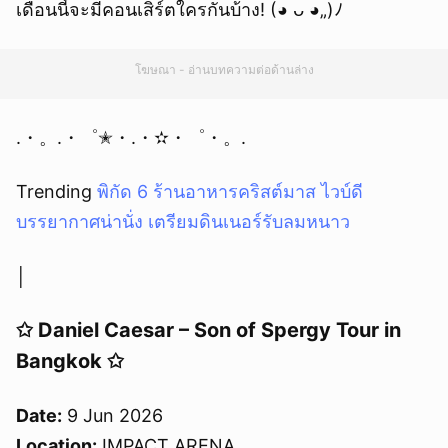
เดือนนี้จะมีคอนเสิร์ตใครกันบ้าง! (◕ ᴗ ◕„)ﾉ
โฆษณา - อ่านบทความต่อด้านล่าง
.・。.・゜✭・.・✫・゜・。.
Trending
พิกัด 6 ร้านอาหารคริสต์มาส ไวบ์ดี
บรรยากาศน่านั่ง เตรียมดินเนอร์รับลมหนาว
│
✩ Daniel Caesar – Son of Spergy Tour in
Bangkok ✩
Date:
9 Jun 2026
Location:
IMPACT ARENA