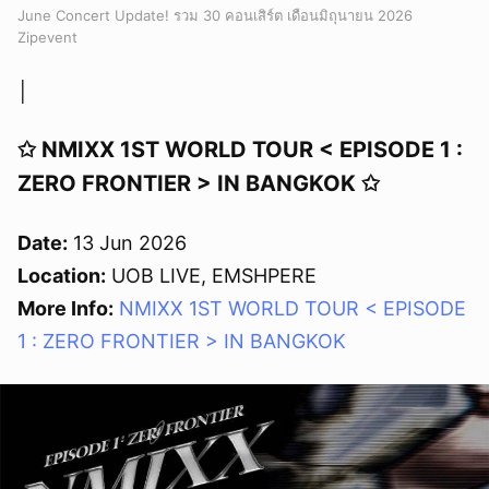
June Concert Update! รวม 30 คอนเสิร์ต เดือนมิถุนายน 2026
Zipevent
│
✩ NMIXX 1ST WORLD TOUR < EPISODE 1 :
ZERO FRONTIER > IN BANGKOK ✩
Date:
13 Jun 2026
Location:
UOB LIVE, EMSHPERE
More Info:
NMIXX 1ST WORLD TOUR < EPISODE
1 : ZERO FRONTIER > IN BANGKOK