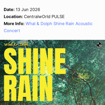
ยกเลิก
Date:
13 Jun 2026
Location:
CentralwOrld PULSE
More Info:
Whal & Dolph Shine Rain Acoustic
Concert