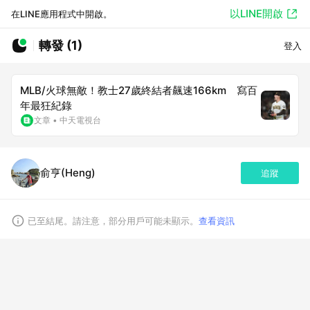
以LINE開啟
在LINE應用程式中開啟。
轉發 (1)
登入
MLB/火球無敵！教士27歲終結者飆速166km 寫百
年最狂紀錄
文章
•
中天電視台
俞亨(Heng)
追蹤
已至結尾。請注意，部分用戶可能未顯示。
查看資訊