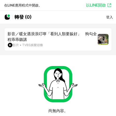
以LINE開啟
在LINE應用程式中開啟。
轉發 (0)
登入
影音／暖女遇浪浪叮嚀「看到人類要躲好」 狗勾全
程乖乖聽講
影片
•
TVBS娛樂頭條
尚無內容。