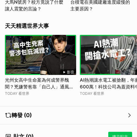
大馬N號房？校方竟說了什麼
台積電在美國建廠進度緩慢的
讓人震驚的言論？
主要原因？
天天精選世界大事
影音
光州女高中生命案為何成警界醜
AI熱潮讓水電工被搶翻，年
聞？兇嫌警爸靠「自己人」通風報
600萬！科技公司為蓋資料
信大滅證？官官相護如何殺死真
錢培訓，卻仍擠壓民生建設
TODAY 看世界
TODAY 看世界
相？【TODAY 看世界】
【TODAY 看世界】
轉發 (0)
貼文 (0)
建立貼文