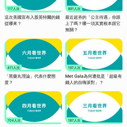
117人次
891人次
這次美國宣布入股英特爾的錢
最近超夯的「公主待遇」你跟
從哪來？
上了嗎？哪一項其實根本跟它
無關？
411人次
197人次
「黑藥丸理論」代表什麼態
Met Gala為何遭批是「超級有
度？
錢人的自嗨派對」？
取消
704人次
187人次