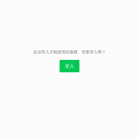
取消
必須登入才能使用此服務。您要登入嗎？
登入