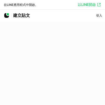
以LINE開啟
在LINE應用程式中開啟。
建立貼文
登入