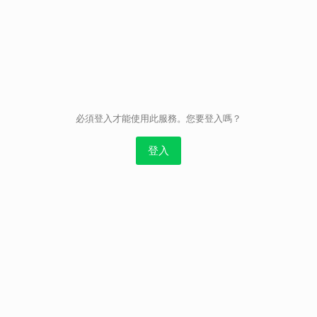
取消
必須登入才能使用此服務。您要登入嗎？
登入