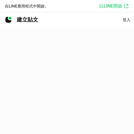
以LINE開啟
在LINE應用程式中開啟。
建立貼文
登入