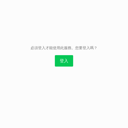
取消
必須登入才能使用此服務。您要登入嗎？
登入