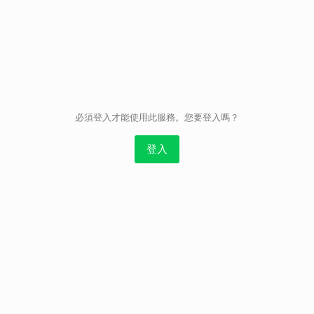
取消
必須登入才能使用此服務。您要登入嗎？
登入