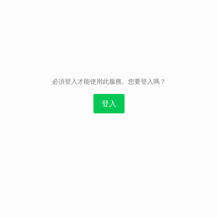
取消
必須登入才能使用此服務。您要登入嗎？
登入