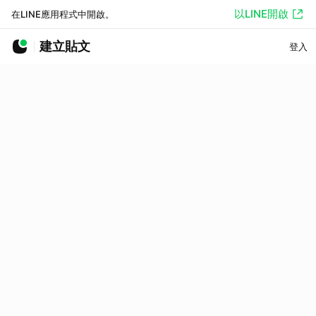
以LINE開啟
在LINE應用程式中開啟。
建立貼文
登入