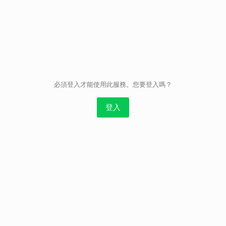
取消
必須登入才能使用此服務。您要登入嗎？
登入